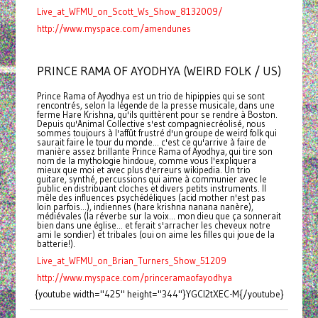
Live_at_WFMU_on_Scott_Ws_Show_8132009/
http://www.myspace.com/amendunes
PRINCE RAMA OF AYODHYA (WEIRD FOLK / US)
Prince Rama of Ayodhya est un trio de hipippies qui se sont
rencontrés, selon la légende de la presse musicale, dans une
ferme Hare Krishna, qu'ils quittèrent pour se rendre à Boston.
Depuis qu'Animal Collective s'est compagniecréolisé, nous
sommes toujours à l'affût frustré d'un groupe de weird folk qui
saurait faire le tour du monde... c'est ce qu'arrive à faire de
manière assez brillante Prince Rama of Ayodhya, qui tire son
nom de la mythologie hindoue, comme vous l'expliquera
mieux que moi et avec plus d'erreurs wikipedia. Un trio
guitare, synthé, percussions qui aime à communier avec le
public en distribuant cloches et divers petits instruments. Il
mêle des influences psychédéliques (acid mother n'est pas
loin parfois...), indiennes (hare krishna nanana nanère),
médiévales (la réverbe sur la voix... mon dieu que ça sonnerait
bien dans une église... et ferait s'arracher les cheveux notre
ami le sondier) et tribales (oui on aime les filles qui joue de la
batterie!).
Live_at_WFMU_on_Brian_Turners_Show_51209
http://www.myspace.com/princeramaofayodhya
{youtube width="425" height="344"}YGCl2tXEC-M{/youtube}