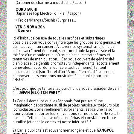
(Crooner de charme à moustache / Japon)
OORUTAICHI
(Japanese Pop Electro Foll(k)e ! / Japon)
+ Projos/Mangas/Sushis/
Surprises…
VEN 6 NOV à 20h
- 6 euros
Ici d’habitude on use de tous les artifices et subterfuges
possibles pour vous convaincre que les groupes sont géniaux et
qu’il faut venir au concert. À travers ce
systématisme, en plus
d’être sacrément énervant, s’exprime toute la perversité et la
misère d’un monde cruel où tout n’est que stratagèmes et
tentatives de manipulation… Car sous couvert de générosité
bien placée, de gentils promoteurs indépendants (et totalement
bénévoles... accordons leur cela tout de même), tentent
insidieusement (sur l’hôtel d’un “Amour” en réalité sournois)
d’imposer leurs émotions musicales à un public pourtant
“chéri”.
C’est pourquoi je tenterai aujourd’hui de vous dissuader de venir
à la
JAPAN (GLK)ITCH PARTY !
1) Car s’il demeure que les Japonais font preuve d’une
imagination débordante au fil de projets musicaux toujours plus
iconoclastes voire réellement surprenants, est-ce une raison
pour vouloir importer leurs Inventions sur notre sol ? Ne serait-il
pas plus “éthique” de se déplacer là-bas et constater en toute
humilité (et dans le contexte) notre infériorité ?
2) Car la publicité est souvent mensongère et que
GANGPOL