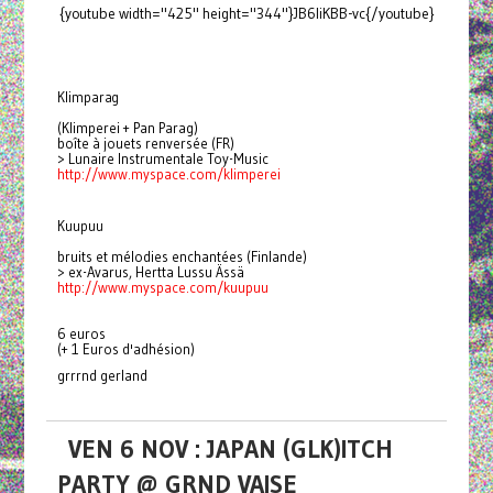
{youtube width="425" height="344"}JB6liKBB-vc{/youtube}
Klimparag
(Klimperei + Pan Parag)
boîte à jouets renversée (FR)
> Lunaire Instrumentale Toy-Music
http://www.myspace.com/
klimperei
Kuupuu
bruits et mélodies enchantées (Finlande)
> ex-Avarus, Hertta Lussu Ässä
http://www.myspace.com/kuupuu
6 euros
(+ 1 Euros d'adhésion)
grrrnd gerland
VEN 6 NOV : JAPAN (GLK)ITCH
PARTY @ GRND VAISE