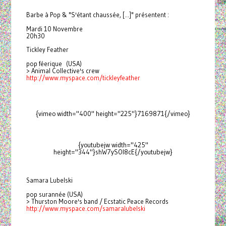
Barbe à Pop & "S'étant chaussée, [...]" présentent :
Mardi 10 Novembre
20h30
Tickley Feather
pop féerique (USA)
> Animal Collective's crew
http://www.myspace.com/
tickleyfeather
{vimeo width="400" height="225"}7169871{/vimeo}
{youtubejw width="425"
height="344"}shW7ySOl8cE{/youtubejw}
Samara Lubelski
pop surannée (USA)
> Thurston Moore's band / Ecstatic Peace Records
http://www.myspace.com/
samaralubelski