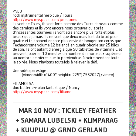
PNEU
rock instrumental héroique / Tours
http://www.myspace.com/pneupneu
Ils sont de Tours, ils sont forts comme des Turcs et beaux comme
des camions et ils vont encore nous prouver qu'après
d'incessantes tournées ils vont être encore plus forts et plus
beaux que jamais. Ils ne sont que deux mais font du bruit pour
quatre et te donnent encore plus envie de bouger ton corps que
Technodrome volume 12 balancé en quadriphonie sur 25 kilos
de son. Ils ont autant d'énergie que 50 tablettes de vitamine C et
peuvent jouer en 10 minutes un nombre de morceaux supérieur
au nombre de bières que tu parviendras à boire pendant toute
la soirée. Nous t'invitons toutefois à relever le défi.
Une vidéo prrestige :
{vimeo width="400" height="225"}7552027{/vimeo}
FILIAMOTSA
duo batterie-violon fantastique / Nancy
http://www.myspace.com/filiamo
MAR 10 NOV : TICKLEY FEATHER
+ SAMARA LUBELSKI + KLIMPARAG
+ KUUPUU @ GRND GERLAND