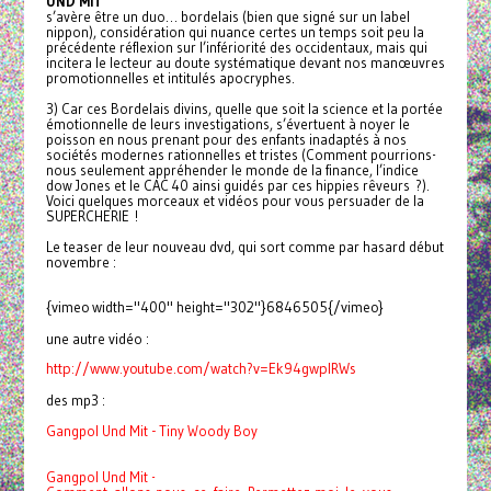
UND MIT
s’avère être un duo… bordelais (bien que signé sur un label
nippon), considération qui nuance certes un temps soit peu la
précédente réflexion sur l’infériorité des occidentaux, mais qui
incitera le lecteur au doute systématique devant nos manœuvres
promotionnelles et intitulés apocryphes.
3) Car ces Bordelais divins, quelle que soit la science et la portée
émotionnelle de leurs investigations, s’évertuent à noyer le
poisson en nous prenant pour des enfants inadaptés à nos
sociétés modernes rationnelles et tristes (Comment pourrions-
nous seulement appréhender le monde de la finance, l’indice
dow Jones et le CAC 40 ainsi guidés par ces hippies rêveurs ?).
Voici quelques morceaux et vidéos pour vous persuader de la
SUPERCHERIE !
Le teaser de leur nouveau dvd, qui sort comme par hasard début
novembre :
{vimeo width="400" height="302"}6846505{/vimeo}
une autre vidéo :
http://www.youtube.com/watch?
v=Ek94gwpIRWs
des mp3 :
Gangpol Und Mit - Tiny Woody Boy
Gangpol Und Mit -