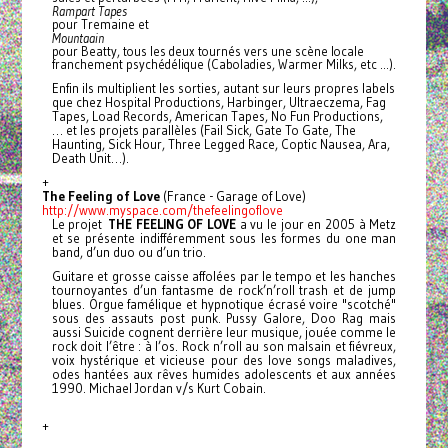
Rampart Tapes
pour Tremaine et
Mountaain
pour Beatty, tous les deux tournés vers une scène locale
franchement psychédélique (Caboladies, Warmer Milks, etc …).
Enfin ils multiplient les sorties, autant sur leurs propres labels
que chez Hospital Productions, Harbinger, Ultraeczema, Fag
Tapes, Load Records, American Tapes, No Fun Productions,
… et les projets parallèles (Fail Sick, Gate To Gate, The
Haunting, Sick Hour, Three Legged Race, Coptic Nausea, Ara,
Death Unit…).
+
The Feeling of Love
(France - Garage of Love)
http://www.myspace.com/
thefeelingoflove
Le projet
THE FEELING OF LOVE
a vu le jour en 2005 à Metz
et se présente indifféremment sous les formes du one man
band, d’un duo ou d’un trio.
Guitare et grosse caisse affolées par le tempo et les hanches
tournoyantes d’un fantasme de rock’n’roll trash et de jump
blues. Orgue famélique et hypnotique écrasé voire "scotché"
sous des assauts post punk. Pussy Galore, Doo Rag mais
aussi Suicide cognent derrière leur musique, jouée comme le
rock doit l’être : à l’os.
Rock n’roll au son malsain et fiévreux,
voix hystérique et vicieuse pour des love songs maladives,
odes hantées aux rêves humides adolescents et aux années
1990. Michael Jordan v/s Kurt Cobain.
+