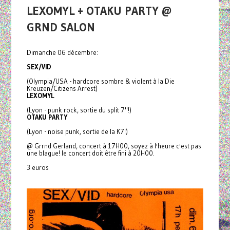
LEXOMYL + OTAKU PARTY @
GRND SALON
Dimanche 06 décembre:
SEX/VID
(Olympia/USA - hardcore sombre & violent à la Die
Kreuzen/Citizens Arrest)
LEXOMYL
(Lyon - punk rock, sortie du split 7"!)
OTAKU PARTY
(Lyon - noise punk, sortie de la K7!)
@ Grrnd Gerland, concert à 17H00, soyez à l'heure c'est pas
une blague! le concert doit être fini à 20H00.
3 euros