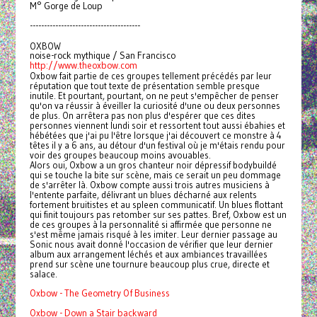
M° Gorge de Loup
---------------------------------------
OXBOW
noise-rock mythique / San Francisco
http://www.theoxbow.com
Oxbow fait partie de ces groupes tellement précédés par leur
réputation que tout texte de présentation semble presque
inutile. Et pourtant, pourtant, on ne peut s'empêcher de penser
qu'on va réussir à éveiller la curiosité d'une ou deux personnes
de plus. On arrêtera pas non plus d'espérer que ces dites
personnes viennent lundi soir et ressortent tout aussi ébahies et
hébétées que j'ai pu l'être lorsque j'ai découvert ce monstre à 4
têtes il y a 6 ans, au détour d'un festival où je m'étais rendu pour
voir des groupes beaucoup moins avouables.
Alors oui, Oxbow a un gros chanteur noir dépressif bodybuildé
qui se touche la bite sur scène, mais ce serait un peu dommage
de s'arrêter là. Oxbow compte aussi trois autres musiciens à
l'entente parfaite, délivrant un blues décharné aux relents
fortement bruitistes et au spleen communicatif. Un blues flottant
qui finit toujours pas retomber sur ses pattes. Bref, Oxbow est un
de ces groupes à la personnalité si affirmée que personne ne
s'est même jamais risqué à les imiter. Leur dernier passage au
Sonic nous avait donné l'occasion de vérifier que leur dernier
album aux arrangement léchés et aux ambiances travaillées
prend sur scène une tournure beaucoup plus crue, directe et
salace.
Oxbow - The Geometry Of Business
Oxbow - Down a Stair backward