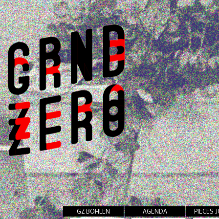
GZ BOHLEN
AGENDA
PIECES 