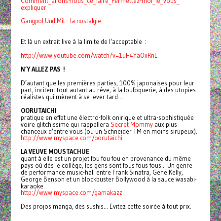
Comment_allons-nous_ce_faire_
Permettez-moi_le_vous_
expliquer
Gangpol Und Mit - la nostalgie
Et là un extrait live à la limite de l’acceptable :
http://www.youtube.com/watch?
v=1uH4YaOxRnE
N’Y ALLEZ PAS !
D’autant que les premières parties, 100% japonaises pour leur
part, incitent tout autant au rêve, à la loufoquerie, à des utopies
réalistes qui mènent à se lever tard…
OORUTAICHI
pratique en effet une électro-folk onirique et ultra-sophistiquée
voire glitchissime qui rappellera
Secret Mommy
aux plus
chanceux d’entre vous (ou un Schneider TM en moins sirupeux).
http://www.myspace.com/
oorutaichi
LA VEUVE MOUSTACHUE
quant à elle est un projet fou fou fou en provenance du même
pays où dès le collège, les gens sont fous fous fous... Un genre
de performance music-hall entre Frank Sinatra, Gene Kelly,
George Benson et un blockbuster Bollywood à la sauce wasabi-
karaoke.
http://www.myspace.com/
gamakazz
Des projos manga, des sushis... Évitez cette soirée à tout prix.