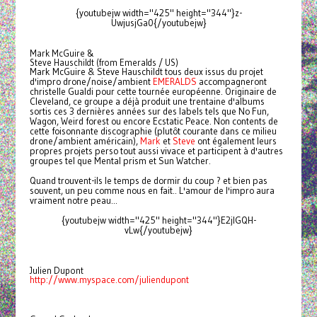
{youtubejw width="425" height="344"}z-
UwjusjGa0{/youtubejw}
Mark McGuire &
Steve Hauschildt (from Emeralds / US)
Mark McGuire & Steve Hauschildt tous deux issus du projet
d'impro drone/noise/ambient
EMERALDS
accompagneront
christelle Gualdi pour cette tournée européenne. Originaire de
Cleveland, ce groupe a déjà produit une trentaine d'albums
sortis ces 3 dernières années sur des labels tels que No Fun,
Wagon, Weird forest ou encore Ecstatic Peace. Non contents de
cette foisonnante discographie (plutôt courante dans ce milieu
drone/ambient américain),
Mark
et
Steve
ont également leurs
propres projets perso tout aussi vivace et participent à d'autres
groupes tel que Mental prism et Sun Watcher.
Quand trouvent-ils le temps de dormir du coup ? et bien pas
souvent, un peu comme nous en fait.. L'amour de l'impro aura
vraiment notre peau...
{youtubejw width="425" height="344"}E2jlGQH-
vLw{/youtubejw}
Julien Dupont
http://www.myspace.com/juliendupont