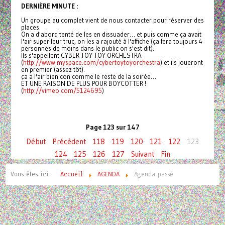
DERNIÈRE MINUTE :
Un groupe au complet vient de nous contacter pour réserver des
places.
On a d'abord tenté de les en dissuader… et puis comme ça avait
l'air super leur truc, on les a rajouté à l'affiche (ça fera toujours 4
personnes de moins dans le public on s'est dit).
Ils s'appellent CYBER TOY TOY ORCHESTRA
(
http://www.myspace.com/
cybertoytoyorchestra
) et ils joueront
en premier (assez tôt).
ça a l'air bien con comme le reste de la soirée…
ET UNE RAISON DE PLUS POUR BOYCOTTER !
(
http://vimeo.com/5124695
)
Page 123 sur 147
Début
Précédent
118
119
120
121
122
123
124
125
126
127
Suivant
Fin
Vous êtes ici :
Accueil
AGENDA
Agenda passé