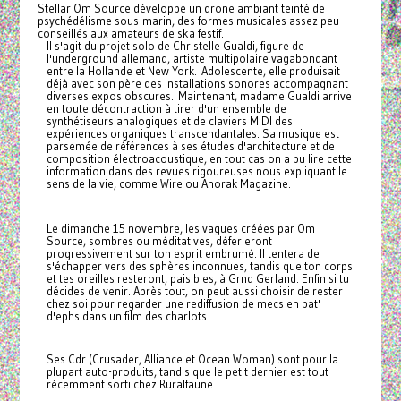
Stellar Om Source développe un drone ambiant teinté de
psychédélisme sous-marin, des formes musicales assez peu
conseillés aux amateurs de ska festif.
Il s'agit du projet solo de Christelle Gualdi, figure de
l'underground allemand, artiste multipolaire vagabondant
entre la Hollande et New York. Adolescente, elle produisait
déjà avec son père des installations sonores accompagnant
diverses expos obscures. Maintenant, madame Gualdi arrive
en toute décontraction à tirer d'un ensemble de
synthétiseurs analogiques et de claviers MIDI des
expériences organiques transcendantales. Sa musique est
parsemée de références à ses études d'architecture et de
composition électroacoustique, en tout cas on a pu lire cette
information dans des revues rigoureuses nous expliquant le
sens de la vie, comme Wire ou Anorak Magazine.
Le dimanche 15 novembre, les vagues créées par Om
Source, sombres ou méditatives, déferleront
progressivement sur ton esprit embrumé. Il tentera de
s'échapper vers des sphères inconnues, tandis que ton corps
et tes oreilles resteront, paisibles, à Grnd Gerland. Enfin si tu
décides de venir. Après tout, on peut aussi choisir de rester
chez soi pour regarder une rediffusion de mecs en pat'
d'ephs dans un film des charlots.
Ses Cdr (Crusader, Alliance et Ocean Woman) sont pour la
plupart auto-produits, tandis que le petit dernier est tout
récemment sorti chez Ruralfaune.