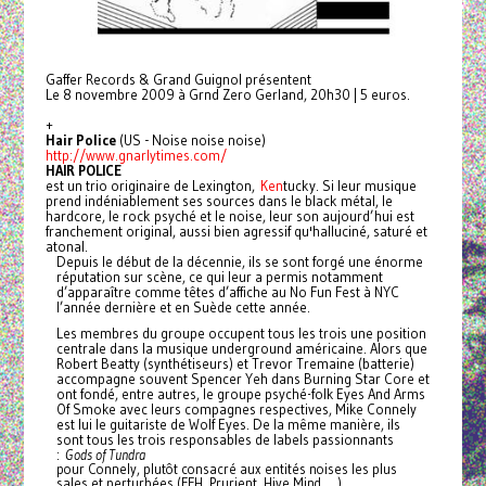
Gaffer Records & Grand Guignol présentent
Le 8 novembre 2009 à Grnd Zero Gerland, 20h30 | 5 euros.
+
Hair Police
(US - Noise noise noise)
http://www.gnarlytimes.com/
HAIR POLICE
est un trio originaire de Lexington,
Ken
tucky. Si leur musique
prend indéniablement ses sources dans le black métal, le
hardcore, le rock psyché et le noise, leur son aujourd’hui est
franchement original, aussi bien agressif qu'halluciné, saturé et
atonal.
Depuis le début de la décennie, ils se sont forgé une énorme
réputation sur scène, ce qui leur a permis notamment
d’apparaître
comme têtes d’affiche au No Fun Fest à NYC
l’année dernière et en Suède cette année.
Les membres du groupe occupent tous les trois une position
centrale dans la musique underground américaine. Alors que
Robert Beatty (synthétiseurs) et Trevor Tremaine (batterie)
accompagne souvent Spencer Yeh dans Burning Star Core et
ont fondé, entre autres, le groupe psyché-folk Eyes And Arms
Of Smoke avec leurs compagnes respectives, Mike Connely
est lui le guitariste de Wolf Eyes. De la même manière, ils
sont tous les trois responsables de labels passionnants
:
Gods of Tundra
pour Connely, plutôt consacré aux entités noises les plus
sales et perturbées (FFH, Prurient, Hive Mind, …),