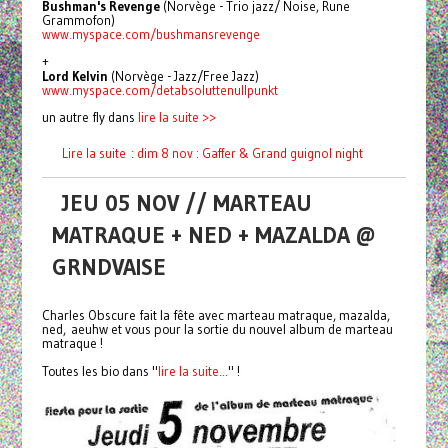
Bushman's Revenge
(Norvège - Trio jazz/ Noise, Rune
Grammofon)
www.myspace.com/
bushmansrevenge
+
Lord Kelvin
(Norvège - Jazz/Free Jazz)
www.myspace.com/
detabsoluttenullpunkt
un autre fly dans
lire la suite >>
Lire la suite : dim 8 nov : Gaffer & Grand guignol night
JEU 05 NOV // MARTEAU
MATRAQUE + NED + MAZALDA @
GRNDVAISE
Charles Obscure fait la fête avec marteau matraque, mazalda,
ned, aeuhw et vous pour la sortie du nouvel album de marteau
matraque !
Toutes les bio dans "
lire la suite...
" !