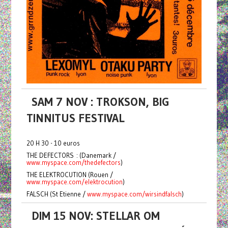
SAM 7 NOV : TROKSON, BIG
TINNITUS FESTIVAL
20 H 30 - 10 euros
THE DEFECTORS : (Danemark /
www.myspace.com/thedefectors
)
THE ELEKTROCUTION (Rouen /
www.myspace.com/elektrocution
)
FALSCH (St Etienne /
www.myspace.com/wirsindfalsch
)
DIM 15 NOV: STELLAR OM