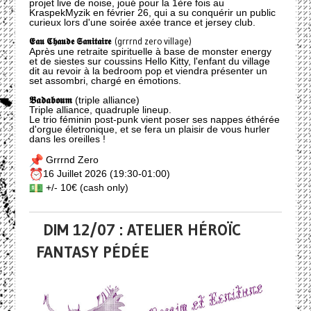
projet live de noise, joué pour la 1ère fois au
KraspekMyzik en février 26, qui a su conquérir un public
curieux lors d'une soirée axée trance et jersey club.
𝕰𝖆𝖚 𝕮𝖍𝖆𝖚𝖉𝖊 𝕾𝖆𝖓𝖎𝖙𝖆𝖎𝖗𝖊
(grrrnd zero village)
Après une retraite spirituelle à base de monster energy
et de siestes sur coussins Hello Kitty, l'enfant du village
dit au revoir à la bedroom pop et viendra présenter un
set assombri, chargé en émotions.
𝕭𝖆𝖉𝖆𝖇𝖔𝖚𝖒
(triple alliance)
Triple alliance, quadruple lineup.
Le trio féminin post-punk vient poser ses nappes éthérée
d'orgue életronique, et se fera un plaisir de vous hurler
dans les oreilles !
Grrrnd Zero
16 Juillet 2026 (19:30-01:00)
+/- 10€ (cash only)
DIM 12/07 : ATELIER HÉROÏC
FANTASY PÉDÉE