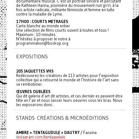
documentaire musical. C’est un portrait sincère et percutant
de Kathleen Hanna, pionnière du mouvement riot grrrl, à la
fois artiste radicale, militante féministe et femme en lutte
contre la maladie de Lyme.
17H00 : COURTS METRAGES
Carte blanche au monde entier
Une sélection de films courts ouvert à toutes et tous !
Maximum : 10 minutes.
N’hésitez à proposer le votre à
programmation@boskop.org
EXPOSITIONS
205 JAQUETTES VHS
Redécouvrez les créations de 113 artistes pour l’expostion
collective qui a retourné le monde et l’histoire de l’art sans
se rembobiner.
ŒUVRES OUBLIÉES
Qui dit galerie d’art dit artistes, et ces dernièr·es peuvent être
tête en l’air et nous laisser leurs oeuvres sous les bras. Nous
les exposerons donc.
STANDS CRÉATIONS & MICROÉDITIONS
AMBRE « TENTAGUDULE » DAUTRY
/ Fanzine
instagram.com/tentagudule