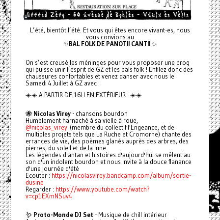
L’été, bientôt l’été. Et vous qui êtes encore vivant-es, nous
vous convions au
✨
BAL FOLK DE PANOTII CANTII
✨
On s’est creusé les méninges pour vous proposer une prog
qui puisse unir l’esprit de GZ et les bals folk ! Enfilez donc des
chaussures confortables et venez danser avec nous le
Samedi 4 Juillet à GZ avec :
☀️☀️ A PARTIR DE 16H EN EXTÉRIEUR : ☀️☀️
🐝
Nicolas Virey
- chansons bourdon
Humblement harnaché à sa vielle à roue,
@nicolas_virey
(membre du collectif l'Engeance, et de
multiples projets tels que La Ruche et Cromorne) chante des
errances de vie, des poèmes glanés auprès des arbres, des
pierres, du soleil et de la lune.
Les légendes d'antan et histoires d'aujourd'hui se mêlent au
son d'un indolent bourdon et nous invite à la douce flanance
d'une journée d'été
Ecouter :
https://nicolasvirey.bandcamp.com/album/sortie-
dusine
Regarder :
https://www.youtube.com/watch?
v=cp1EXmNSuv4
🪱
Proto-Monde DJ Set
- Musique de chill intérieur