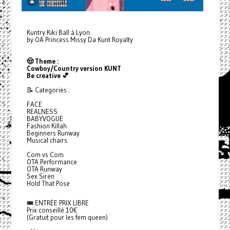
Kuntry Kiki Ball à Lyon
by OA Princess Missy Da Kunt Royalty
🤠 Theme :
Cowboy/Country version KUNT
Be creative 💕
📝 Categories :
FACE
REALNESS
BABYVOGUE
Fashion Killah
Beginners Runway
Musical chairs
Com vs Com
OTA Performance
OTA Runway
Sex Siren
Hold That Pose
🎟️ ENTRÉE PRIX LIBRE
Prix conseillé 10€
(Gratuit pour les fem queen)