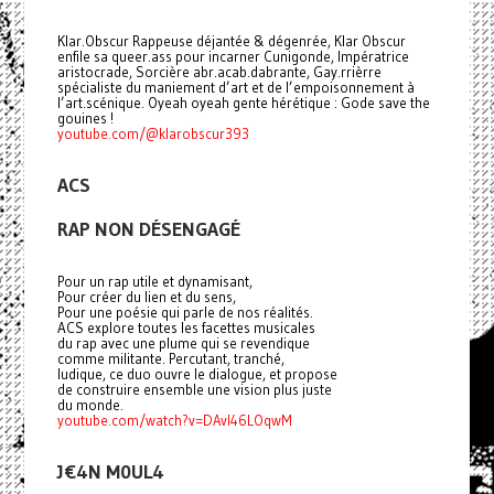
Klar.Obscur Rappeuse déjantée & dégenrée, Klar Obscur
enfile sa queer.ass pour incarner Cunigonde, Impératrice
aristocrade, Sorcière abr.acab.dabrante, Gay.rrièrre
spécialiste du maniement d’art et de l’empoisonnement à
l’art.scénique. Oyeah oyeah gente hérétique : Gode save the
gouines !
youtube.com/@klarobscur393
ACS
RAP NON DÉSENGAGÉ
Pour un rap utile et dynamisant,
Pour créer du lien et du sens,
Pour une poésie qui parle de nos réalités.
ACS explore toutes les facettes musicales
du rap avec une plume qui se revendique
comme militante. Percutant, tranché,
ludique, ce duo ouvre le dialogue, et propose
de construire ensemble une vision plus juste
du monde.
youtube.com/watch?v=DAvI46LOqwM
J€4N M0UL4