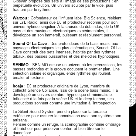
Gipsyan propose des sets à l’image de ses productions : en
perpétuelle évolution. Un univers sculpté par le vide, puis
fracturé par le rythme.
Warzou
: Cofondateur de l’influent label Big Science, résident
sur LYL Radio, ainsi que DJ et producteur reconnu pour son
univers hybride singulier. À la croisée du dub indus, de la UK
bass et des musiques électroniques expérimentales, il
développe un son immersif, puissant et résolument personnel.
Sound Of La Cave
: Des profondeurs de la bass music aux
paysages électroniques les plus cinématiques, Sounds Of La
Cave construit des sets intenses, habités par des rythmes
tribaux, des basses puissantes et des mélodies hypnotiques.
SENIMO
: SENIMO creuse un univers où les percussions, les
basses profondes et le groove occupent le premier plan. Une
sélection solaire et organique, entre rythmes qui roulent,
breaks et textures.
hoaja
: DJ et producteur originaire de Lyon, membre du
collectif Silence Collapse. Issu de la scène bass music, il a
développé un univers sombre, hypnotique et minimaliste.
Influencé à la fois par la scène UK et la deep techno, ses
productions sonnent comme une invitation à l'introspection
Le Silent Sound System prendra place sur la terrasse
extérieure pour assurer la sonorisation avec son système son
artisanal.
Pensée comme un refuge, la scénographie combine ombrage
et fraîcheur pour préserver confort et bien-être sur le
dancefloor.