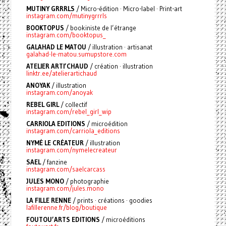
MUTINY GRRRLS
/ Micro-édition · Micro-label · Print-art
instagram.com/mutinygrrrls
BOOKTOPUS
/ bookiniste de l’étrange
instagram.com/booktopus_
GALAHAD LE MATOU
/ illustration · artisanat
galahad-le-matou.sumupstore.com
ATELIER ARTI’CHAUD
/ création · illustration
linktr.ee/atelierartichaud
ANOYAK
/ illustration
instagram.com/anoyak
REBEL GIRL
/ collectif
instagram.com/rebel_girl_wip
CARRIOLA EDITIONS
/ microédition
instagram.com/carriola_editions
NYMÉ LE CRÉATEUR
/ illustration
instagram.com/nymelecreateur
SAEL
/ fanzine
instagram.com/saelcarcass
JULES MONO
/ photographie
instagram.com/jules.mono
LA FILLE RENNE
/ prints · créations · goodies
lafillerenne.fr/blog/boutique
FOUTOU’ARTS EDITIONS
/ microéditions