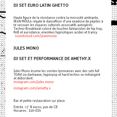
DJ SET EURO LATIN GHETTO
Haute figure de la résistance contre la morosité ambiante,
J€4N M0UL4 régale le dancefloor d’une exadose de pépites à
te secouer les espaces culturels associatifs autogérés.
Techno-Breakbeat coloré de touches fantaisistes de hip hop,
RnB et eurodance, envolées hypnotiques acides et trancy.
soundcloud.com/jeanmoula
JULES MONO
DJ SET ET PERFORMANCE DE AMETHY.X
Jules Mono écume les soirées lyonnaises avec des sets full
TDAH où darkwave, hyperpop et hard techno se mélangent
et débordent.
instagram.com/jules.mono
instagram.com/amethy.x
Bar et petite restauration sur place.
Entrée :+/- 8 euros, pas de CB
Horaires : 14h-01h