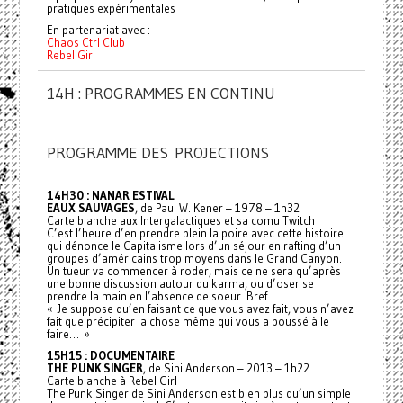
pratiques expérimentales
En partenariat avec :
Chaos Ctrl Club
Rebel Girl
14H : PROGRAMMES EN CONTINU
PROGRAMME DES PROJECTIONS
14H30 : NANAR ESTIVAL
EAUX SAUVAGES
, de Paul W. Kener – 1978 – 1h32
Carte blanche aux Intergalactiques et sa comu Twitch
C’est l’heure d’en prendre plein la poire avec cette histoire
qui dénonce le Capitalisme lors d’un séjour en rafting d’un
groupes d’américains trop moyens dans le Grand Canyon.
Un tueur va commencer à roder, mais ce ne sera qu’après
une bonne discussion autour du karma, ou d’oser se
prendre la main en l’absence de soeur. Bref.
« Je suppose qu’en faisant ce que vous avez fait, vous n’avez
fait que précipiter la chose même qui vous a poussé à le
faire… »
15H15 : DOCUMENTAIRE
THE PUNK SINGER
, de Sini Anderson – 2013 – 1h22
Carte blanche à Rebel Girl
The Punk Singer de Sini Anderson est bien plus qu’un simple