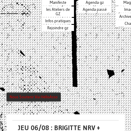
Manifeste
Agenda gz
Mag
les Ateliers de
Agenda passé
Ima
GZ
Archiv
Infos pratiques
Cha
Rejoindre gz
Nous Soutenir Via HelloAsso
JEU 06/08 : BRIGITTE NRV +