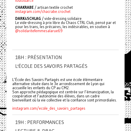
foutouart.fr
CHAKRABE
/
artisan textile crochet
instagram.com/chacrabe.crochet
DARK4SCHLAG
/ vide-dressing solidaire
Le vide-dressing à prix libre du Chaos CTRL Club, pensé par et
pour les trans, les précaires, les indésirables, en soutien à
@solidaritefemmesalarue69
18H : PRÉSENTATION
L'ÉCOLE DES SAVOIRS PARTAGÉS
L’École des Savoirs Partagés est une école élémentaire
alternative située dans le 3e arrondissement de Lyon qui
accueille les enfants du CP au CM2.
Son approche pédagogique est centrée sur l’émancipation, la
coopération et l’autonomie des élèves, dans un cadre
bienveillant où la vie collective et la confiance sont primordiales.
instagram.com/ecole_des_savoirs_partages
19H : PERFORMANCES
LECTURE & DRAG