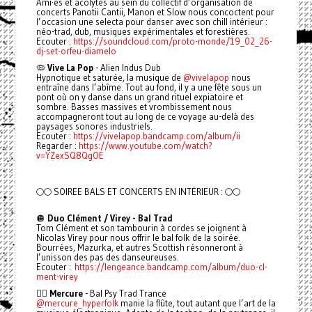
Ami·es et acolytes au sein du collectif d’organisation de
concerts Panotii Cantii, Manon et Slow nous concoctent pour
l’occasion une selecta pour danser avec son chill intérieur :
néo-trad, dub, musiques expérimentales et forestières.
Ecouter :
https://soundcloud.com/proto-monde/19_02_26-
dj-set-orfeu-diamelo
🦠
Vive La Pop
- Alien Indus Dub
Hypnotique et saturée, la musique de
@vivelapop
nous
entraîne dans l’abîme. Tout au fond, il y a une fête sous un
pont où on y danse dans un grand rituel expiatoire et
sombre. Basses massives et vrombissement nous
accompagneront tout au long de ce voyage au-delà des
paysages sonores industriels.
Ecouter :
https://vivelapop.bandcamp.com/album/ii
Regarder :
https://www.youtube.com/watch?
v=YZexSQ8QgOE
🌕🌕 SOIREE BALS ET CONCERTS EN INTÉRIEUR : 🌕🌕
🪩
Duo Clément / Virey - Bal Trad
Tom Clément et son tambourin à cordes se joignent à
Nicolas Virey pour nous offrir le bal folk de la soirée.
Bourrées, Mazurka, et autres Scottish résonneront à
l’unisson des pas des danseureuses.
Ecouter :
https://lengeance.bandcamp.com/album/duo-cl-
ment-virey
🧚‍♂️
Mercure
- Bal Psy Trad Trance
@mercure_hyperfolk
manie la flûte, tout autant que l’art de la