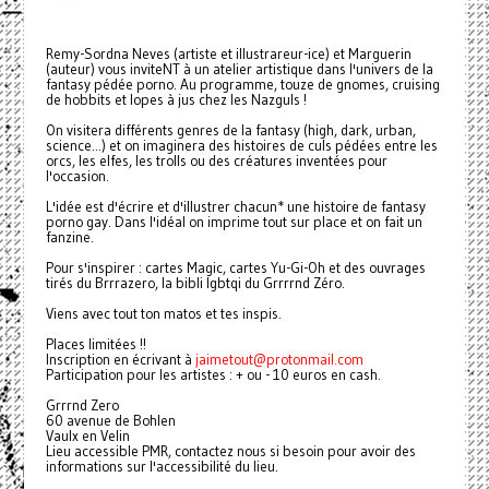
Remy-Sordna Neves (artiste et illustrareur-ice) et Marguerin
(auteur) vous inviteNT à un atelier artistique dans l'univers de la
fantasy pédée porno. Au programme, touze de gnomes, cruising
de hobbits et lopes à jus chez les Nazguls !
On visitera différents genres de la fantasy (high, dark, urban,
science...) et on imaginera des histoires de culs pédées entre les
orcs, les elfes, les trolls ou des créatures inventées pour
l'occasion.
L'idée est d'écrire et d'illustrer chacun* une histoire de fantasy
porno gay. Dans l'idéal on imprime tout sur place et on fait un
fanzine.
Pour s'inspirer : cartes Magic, cartes Yu-Gi-Oh et des ouvrages
tirés du Brrrazero, la bibli lgbtqi du Grrrrnd Zéro.
Viens avec tout ton matos et tes inspis.
Places limitées !!
Inscription en écrivant à
jaimetout@protonmail.com
Participation pour les artistes : + ou - 10 euros en cash.
Grrrnd Zero
60 avenue de Bohlen
Vaulx en Velin
Lieu accessible PMR, contactez nous si besoin pour avoir des
informations sur l'accessibilité du lieu.