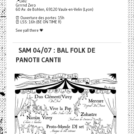
📍Lieu:
Grrrnd Zero
60 Av. de Bohlen, 69120 Vaulx-en-Velin (Lyon)
⏰ Ouverture des portes: 15h
⏰ LSS: 16h (BE ON TIME ‼️)
See yall there 💗
SAM 04/07 : BAL FOLK DE
PANOTII CANTII