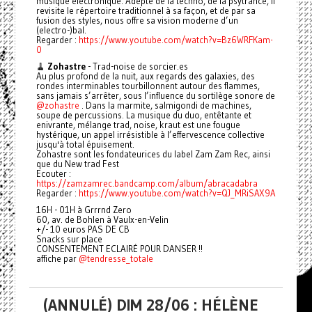
musique électronique. Adepte de la techno, de la psytrance, il
revisite le répertoire traditionnel à sa façon, et de par sa
fusion des styles, nous offre sa vision moderne d’un
(electro-)bal.
Regarder :
https://www.youtube.com/watch?v=Bz6WRFKam-
0
🧹
Zohastre
- Trad-noise de sorcier.es
Au plus profond de la nuit, aux regards des galaxies, des
rondes interminables tourbillonnent autour des flammes,
sans jamais s’arrêter, sous l’influence du sortilège sonore de
@zohastre
. Dans la marmite, salmigondi de machines,
soupe de percussions. La musique du duo, entêtante et
enivrante, mélange trad, noise, kraut est une fougue
hystérique, un appel irrésistible à l’effervescence collective
jusqu'à total épuisement.
Zohastre sont les fondateurices du label Zam Zam Rec, ainsi
que du New trad Fest
Ecouter :
https://zamzamrec.bandcamp.com/album/abracadabra
Regarder :
https://www.youtube.com/watch?v=QJ_MRiSAX9A
16H - 01H à Grrrnd Zero
60, av. de Bohlen à Vaulx-en-Velin
+/- 10 euros PAS DE CB
Snacks sur place
CONSENTEMENT ECLAIRÉ POUR DANSER !!
affiche par
@tendresse_totale
(ANNULÉ) DIM 28/06 : HÉLÈNE