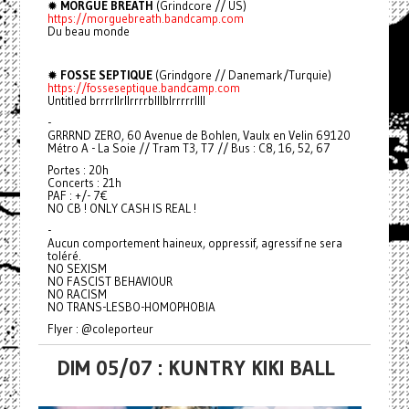
✹
MORGUE BREATH
(Grindcore // US)
https://morguebreath.bandcamp.com
Du beau monde
✹
FOSSE SEPTIQUE
(Grindgore // Danemark/Turquie)
https://fosseseptique.bandcamp.com
Untitled brrrrllrllrrrrblllblrrrrrllll
-
GRRRND ZERO, 60 Avenue de Bohlen, Vaulx en Velin 69120
Métro A - La Soie // Tram T3, T7 // Bus : C8, 16, 52, 67
Portes : 20h
Concerts : 21h
PAF : +/- 7€
NO CB ! ONLY CASH IS REAL !
-
Aucun comportement haineux, oppressif, agressif ne sera
toléré.
NO SEXISM
NO FASCIST BEHAVIOUR
NO RACISM
NO TRANS-LESBO-HOMOPHOBIA
Flyer : @coleporteur
DIM 05/07 : KUNTRY KIKI BALL