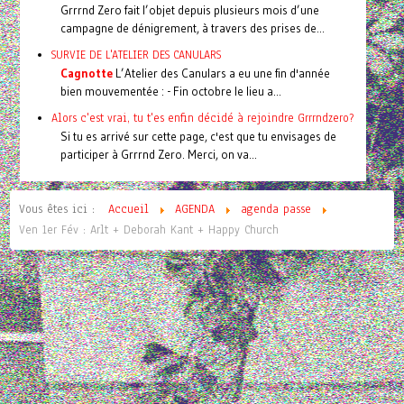
Grrrnd Zero fait l’objet depuis plusieurs mois d’une
campagne de dénigrement, à travers des prises de...
SURVIE DE L'ATELIER DES CANULARS
Cagnotte
L’Atelier des Canulars a eu une fin d'année
bien mouvementée : - Fin octobre le lieu a...
Alors c'est vrai, tu t'es enfin décidé à rejoindre Grrrndzero?
Si tu es arrivé sur cette page, c'est que tu envisages de
participer à Grrrnd Zero. Merci, on va...
Vous êtes ici :
Accueil
AGENDA
agenda passe
Ven 1er Fév : Arlt + Deborah Kant + Happy Church