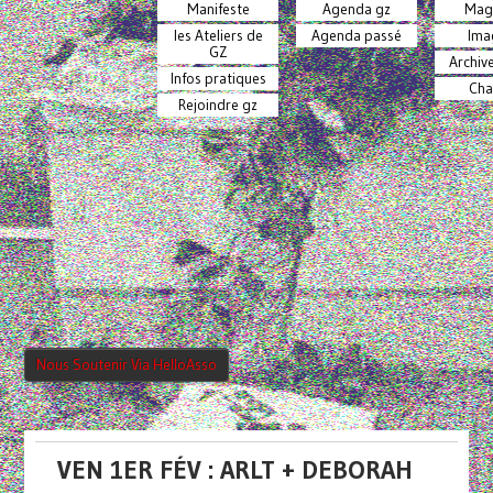
Manifeste
Agenda gz
Mag
les Ateliers de
Agenda passé
Ima
GZ
Archiv
Infos pratiques
Cha
Rejoindre gz
Nous Soutenir Via HelloAsso
VEN 1ER FÉV : ARLT + DEBORAH