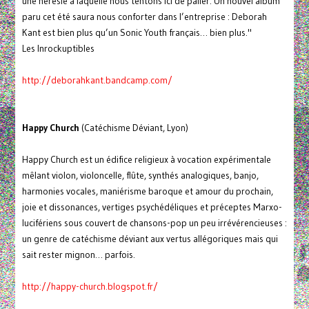
une hérésie à laquelle nous tentons ici de palier. Un nouvel album
paru cet été saura nous conforter dans l’entreprise : Deborah
Kant est bien plus qu’un Sonic Youth français… bien plus."
Les Inrockuptibles
http://deborahkant.bandcamp.com/
Happy Church
(Catéchisme Déviant, Lyon)
Happy Church est un édifice religieux à vocation expérimentale
mêlant violon, violoncelle, flûte, synthés analogiques, banjo,
harmonies vocales, maniérisme baroque et amour du prochain,
joie et dissonances, vertiges psychédéliques et préceptes Marxo-
lucifériens sous couvert de chansons-pop un peu irrévérencieuses :
un genre de catéchisme déviant aux vertus allégoriques mais qui
sait rester mignon… parfois.
http://happy-church.blogspot.fr/