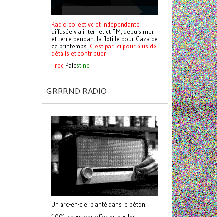
Radio collective et indépendante
diffusée via internet et FM, depuis mer
et terre pendant la flotille pour Gaza de
ce printemps.
C'est par ici pour plus de
détails et contribuer !
Free
Pale
stine
!
GRRRND RADIO
Un arc-en-ciel planté dans le béton.
1001 chansons offertes par les