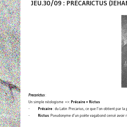
JEU.30/09 : PRÉCARICTUS (JE
Precarictus
:
Un simple néologisme =>:
Précaire + Rictus
-
Précaire
: du Latin Precarius, ce que l’on obtient par la 
-
Rictus
: Pseudonyme d’un poète vagabond censé avoir renc