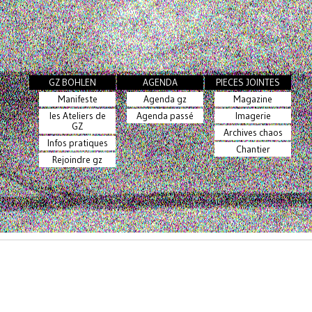
GZ BOHLEN
AGENDA
PIECES JOINTES
Manifeste
Agenda gz
Magazine
les Ateliers de
Agenda passé
Imagerie
GZ
Archives chaos
Infos pratiques
Chantier
Rejoindre gz