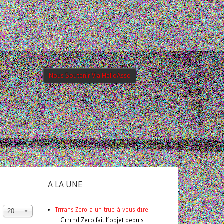
Nous Soutenir Via HelloAsso
A LA UNE
Trrrans Zero a un truc à vous dire
20
Grrrnd Zero fait l’objet depuis