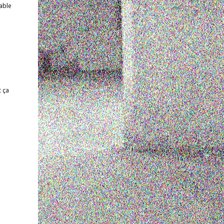
able
t ça