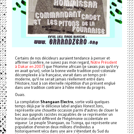
Certains de nos décideurs auraient tendance à penser et·
affirmer (confère, ne suivez pas mon regard,
Notre Président
à Dakar en 2007
) que l'Homme africain (je savais pas qu'il n'y
en avait qu'un), selon la bonne vieille tradition post-coloniale
décomplexée à la française, vivrait dans un temps pré-
moderne, qu'il ne serait jamais réellement entré dans
l'Histoire, tout à son éternelle répétition d'un présent englué
dans une tradition contraire à l'idée même du progrès.
Ouais.
La compilation
Shangaan Electro
, sortie voilà quelques
temps déjà par le délicieux label anglais Honest Jons,
représente une chouette occasion parmi d'autres de clouer le
bec aux guignols racistes incapables de se représenter un
horizon culturel différent de l'hégémonie occidentale en
vigueur. Le peuple Shangaan, ou Tsonga, qui représente une
population d'environ deux millions d'individus a
historiquement vécu dans une aire s'étendant du Sud du