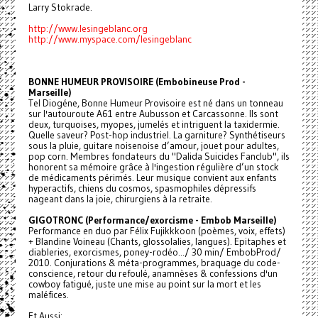
Larry Stokrade.
http://www.lesingeblanc.org
http://www.myspace.com/lesingeblanc
BONNE HUMEUR PROVISOIRE (Embobineuse Prod -
Marseille)
Tel Diogéne, Bonne Humeur Provisoire est né dans un tonneau
sur l'autouroute A61 entre Aubusson et Carcassonne. Ils sont
deux, turquoises, myopes, jumelés et intriguent la taxidermie.
Quelle saveur? Post-hop industriel. La garniture? Synthétiseurs
sous la pluie, guitare noisenoise d’amour, jouet pour adultes,
pop corn. Membres fondateurs du "Dalida Suicides Fanclub", ils
honorent sa mémoire grâce à l'ingestion régulière d’un stock
de médicaments périmés. Leur musique convient aux enfants
hyperactifs, chiens du cosmos, spasmophiles dépressifs
nageant dans la joie, chirurgiens à la retraite.
GIGOTRONC (Performance/exorcisme - Embob Marseille)
Performance en duo par Félix Fujikkkoon (poèmes, voix, effets)
+ Blandine Voineau (Chants, glossolalies, langues). Epitaphes et
diableries, exorcismes, poney-rodéo.../ 30 min/ EmbobProd/
2010. Conjurations & méta-programmes, braquage du code-
conscience, retour du refoulé, anamnèses & confessions d'un
cowboy fatigué, juste une mise au point sur la mort et les
maléfices.
Et Aussi: