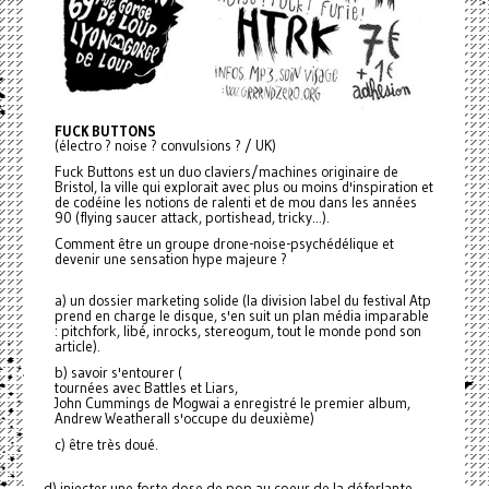
FUCK BUTTONS
(électro ? noise ? convulsions ? / UK)
Fuck Buttons est un duo claviers/machines originaire de
Bristol, la ville qui explorait avec plus ou moins d'inspiration et
de codéine les notions de ralenti et de mou dans les années
90 (flying saucer attack, portishead, tricky...).
Comment être un groupe drone-noise-psychédélique et
devenir une sensation hype majeure ?
a) un dossier marketing solide (la division label du festival Atp
prend en charge le disque, s'en suit un plan média imparable
: pitchfork, libé, inrocks, stereogum, tout le monde pond son
article).
b) savoir s'entourer (
tournées avec Battles et Liars,
John Cummings de Mogwai a enregistré le premier album,
Andrew Weatherall s'occupe du deuxième)
c) être très doué.
d) injecter une forte dose de pop au coeur de la déferlante