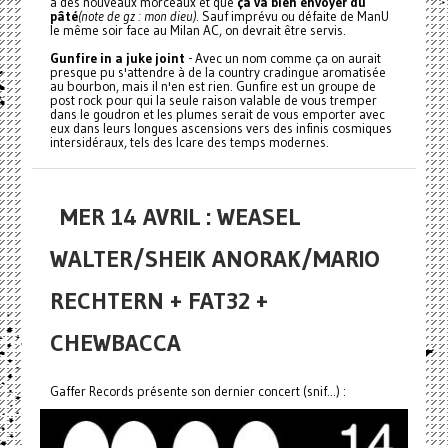
à des nouveaux morceaux et que
ça va bien envoyer du
pâté
(note de gz : mon dieu)
. Sauf imprévu ou défaite de ManU
le même soir face au Milan AC, on devrait être servis.
Gunfire in a juke joint
- Avec un nom comme ça on aurait
presque pu s'attendre à de la country cradingue aromatisée
au bourbon, mais il n'en est rien. Gunfire est un groupe de
post rock pour qui la seule raison valable de vous tremper
dans le goudron et les plumes serait de vous emporter avec
eux dans leurs longues ascensions vers des infinis cosmiques
intersidéraux, tels des Icare des temps modernes.
MER 14 AVRIL : WEASEL
WALTER/SHEIK ANORAK/MARIO
RECHTERN + FAT32 +
CHEWBACCA
Gaffer Records présente son dernier concert (snif...) :