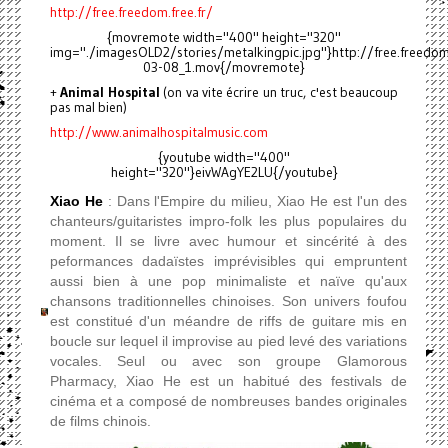
http://free.freedom.free.fr/
{movremote width="400" height="320"
img="./imagesOLD2/stories/metalkingpic.jpg"}http://free.freedo
03-08_1.mov{/movremote}
+
Animal Hospital
(on va vite écrire un truc, c'est beaucoup
pas mal bien)
http://www.animalhospitalmusic.com
{youtube width="400"
height="320"}eivWAgYE2LU{/youtube}
Xiao He
: Dans l'Empire du milieu, Xiao He est l'un des
chanteurs/guitaristes impro-folk les plus populaires du
moment. Il se livre avec humour et sincérité à des
peformances dadaïstes imprévisibles qui empruntent
aussi bien à une pop minimaliste et naïve qu'aux
chansons traditionnelles chinoises. Son univers foufou
est constitué d'un méandre de riffs de guitare mis en
boucle sur lequel il improvise au pied levé des variations
vocales. Seul ou avec son groupe Glamorous
Pharmacy, Xiao He est un habitué des festivals de
cinéma et a composé de nombreuses bandes originales
de films chinois.