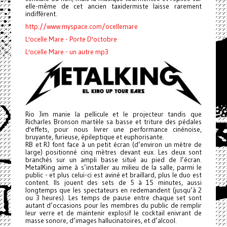
elle-même de cet ancien taxidermiste laisse rarement
indifférent.
http://www.myspace.com/ocellemare
L'ocelle Mare - Porte D'octobre
L'ocelle Mare - un autre mp3
Rio Jim manie la pellicule et le projecteur tandis que
Richarles Bronson martèle sa basse et triture des pédales
d'effets, pour nous livrer une performance cinénoise,
bruyante, furieuse, épileptique et euphorisante.
RB et RJ font face à un petit écran (d’environ un mètre de
large) positionné cinq mètres devant eux. Les deux sont
branchés sur un ampli basse situé au pied de l’écran.
MetalKing aime à s’installer au milieu de la salle, parmi le
public - et plus celui-ci est aviné et braillard, plus le duo est
content. Ils jouent des sets de 5 à 15 minutes, aussi
longtemps que les spectateurs en redemandent (jusqu’à 2
ou 3 heures). Les temps de pause entre chaque set sont
autant d’occasions pour les membres du public de remplir
leur verre et de maintenir explosif le cocktail enivrant de
masse sonore, d’images hallucinatoires, et d’alcool.