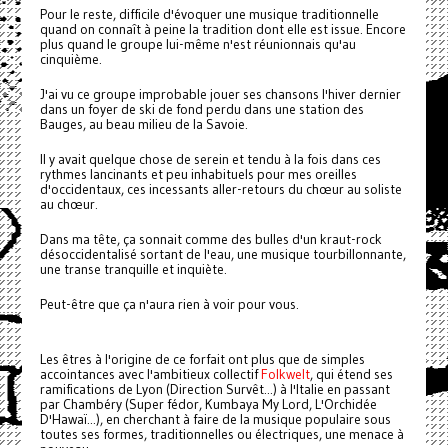
Pour le reste, difficile d'évoquer une musique traditionnelle
quand on connaît à peine la tradition dont elle est issue. Encore
plus quand le groupe lui-même n'est réunionnais qu'au
cinquième.
J'ai vu ce groupe improbable jouer ses chansons l'hiver dernier
dans un foyer de ski de fond perdu dans une station des
Bauges, au beau milieu de la Savoie.
Il y avait quelque chose de serein et tendu à la fois dans ces
rythmes lancinants et peu inhabituels pour mes oreilles
d'occidentaux, ces incessants aller-retours du chœur au soliste
au chœur.
Dans ma tête, ça sonnait comme des bulles d'un kraut-rock
désoccidentalisé sortant de l'eau, une musique tourbillonnante,
une transe tranquille et inquiète.
Peut-être que ça n'aura rien à voir pour vous.
Les êtres à l'origine de ce forfait ont plus que de simples
accointances avec l'ambitieux collectif
Folkwelt
, qui étend ses
ramifications de Lyon (Direction Survêt...) à l'Italie en passant
par Chambéry (Super fédor, Kumbaya My Lord, L'Orchidée
D'Hawaï...), en cherchant à faire de la musique populaire sous
toutes ses formes, traditionnelles ou électriques, une menace à