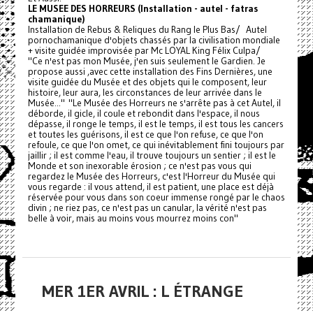
LE MUSEE DES HORREURS (Installation - autel - fatras
chamanique)
Installation de Rebus & Reliques du Rang le Plus Bas/ Autel
pornochamanique d'objets chassés par la civilisation mondiale
+ visite guidée improvisée par Mc LOYAL King Félix Culpa/
"Ce n'est pas mon Musée, j'en suis seulement le Gardien. Je
propose aussi ,avec cette installation des Fins Dernières, une
visite guidée du Musée et des objets qui le composent, leur
histoire, leur aura, les circonstances de leur arrivée dans le
Musée..." "Le Musée des Horreurs ne s'arrête pas à cet Autel, il
déborde, il gicle, il coule et rebondit dans l'espace, il nous
dépasse, il ronge le temps, il est le temps, il est tous les cancers
et toutes les guérisons, il est ce que l'on refuse, ce que l'on
refoule, ce que l'on omet, ce qui inévitablement fini toujours par
jaillir ; il est comme l'eau, il trouve toujours un sentier ; il est le
Monde et son inexorable érosion ; ce n'est pas vous qui
regardez le Musée des Horreurs, c'est l'Horreur du Musée qui
vous regarde : il vous attend, il est patient, une place est déjà
réservée pour vous dans son coeur immense rongé par le chaos
divin ; ne riez pas, ce n'est pas un canular, la vérité n'est pas
belle à voir, mais au moins vous mourrez moins con"
MER 1ER AVRIL : L ÉTRANGE