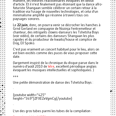
manière, les théories réactionnaires évoquées en début
d'article. Et il n'est finalement pas étonnant que la dance afro-
futuriste Shangaan semble célébrer un certain retour à la
tradition via l'usage de nouvelles technologies, et celui d'un
minimalisme amplifié qui résonne à travers tous ces
paysages sonores.
Le
22 juin
, donc, on pourra venir se décrocher les hanches à
Grnd Gerland en compagnie de Nozinja l'entremetteur et
chanteur, des intrigants clowns-danseurs les Tshetsha Boys
(voir vidéo), de certains des danseurs Shangaan les plus
rapides et du producteur de kwaito/house et complice de
Dog, DJ Spoko.
C'est pas vraiment un concert habituel pour le lieu, alors on
est bien excités comme des puces de vous proposer cette
date.
(largement inspiré de la chronique du disque parue dans le
numéro d'août 2010 de
Wire
, excellent périodique anglais
évoquant les musiques intellectuelles et sophistiquées. )
+++
Une petite démonstration de danse des Tshetsha Boys :
·
{youtube width="425"
height="349"}ZFXEZeVgmCg{/youtube}
·
L'un des gros tubes parmi les tubes de la compilation :