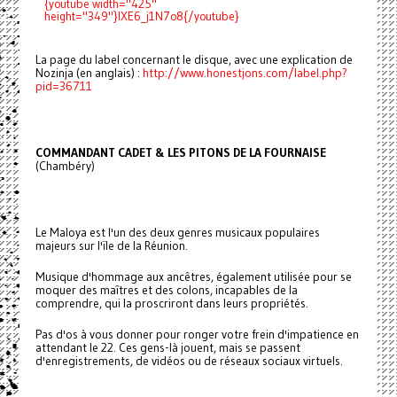
{youtube width="425"
height="349"}IXE6_j1N7o8{/youtube}
La page du label concernant le disque, avec une explication de
Nozinja (en anglais) :
http://www.honestjons.com/label.php?
pid=36711
COMMANDANT CADET & LES PITONS DE LA FOURNAISE
(Chambéry)
Le Maloya est l'un des deux genres musicaux populaires
majeurs sur l'ïle de la Réunion.
Musique d'hommage aux ancêtres, également utilisée pour se
moquer des maîtres et des colons, incapables de la
comprendre, qui la proscriront dans leurs propriétés.
Pas d'os à vous donner pour ronger votre frein d'impatience en
attendant le 22. Ces gens-là jouent, mais se passent
d'enregistrements, de vidéos ou de réseaux sociaux virtuels.