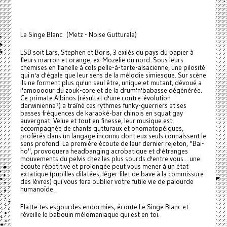
Le Singe Blanc (Metz - Noise Gutturale)
LSB soit Lars, Stephen et Boris, 3 exilés du pays du papier à
fleurs marron et orange, ex-Mozelie du nord. Sous leurs
chemises en flanelle à cols pelle-à-tarte-alsacienne, une pilosité
qui n'a d'égale que leur sens de la mélodie simiesque. Sur scène
ils ne forment plus qu'un seul être, unique et mutant, dévoué a
l'amoooour du zouk-core et de la drum'n'babasse dégénérée.
Ce primate Albinos (résultat d'une contre-évolution
darwinienne?) a traîné ces rythmes funky-guerriers et ses
basses fréquences de karaoké-bar chinois en squat gay
auvergnat. Velue et tout en finesse, leur musique est
accompagnée de chants gutturaux et onomatopéiques,
proférés dans un langage inconnu dont eux seuls connaissent le
sens profond. La première écoute de leur dernier rejeton, "Bai-
ho", provoquera headbanging acrobatique et d'étranges
mouvements du pelvis chez les plus sourds d'entre vous... une
écoute répétitive et prolongée peut vous mener à un état
extatique (pupilles dilatées, léger filet de bave à la commissure
des lèvres) qui vous fera oublier votre futile vie de palourde
humanoïde.
Flatte tes esgourdes endormies, écoute Le Singe Blanc et
réveille le babouin mélomaniaque qui est en toi.