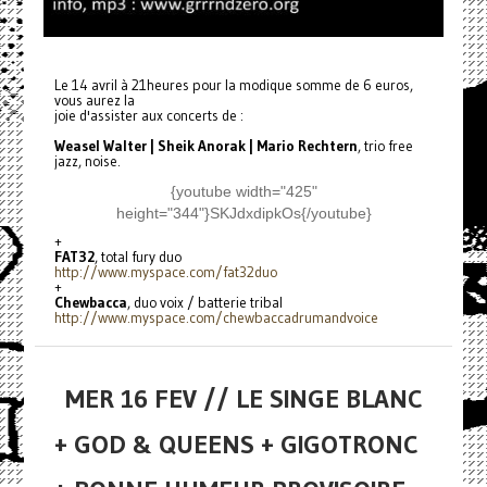
Le 14 avril à 21heures pour la modique somme de 6 euros,
vous aurez la
joie d'assister aux concerts de :
Weasel Walter | Sheik Anorak | Mario Rechtern
, trio free
jazz, noise.
{youtube width="425"
height="344"}SKJdxdipkOs{/youtube}
+
FAT32
, total fury duo
http://www.myspace.com/
fat32duo
+
Chewbacca
, duo voix / batterie tribal
http://www.myspace.com/
chewbaccadrumandvoice
MER 16 FEV // LE SINGE BLANC
+ GOD & QUEENS + GIGOTRONC