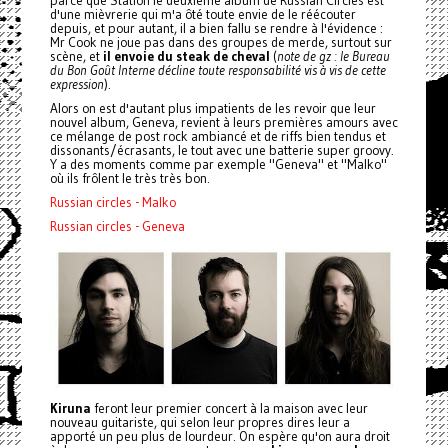
parce que Station le deuxième album de Russian Circles est
d'une mièvrerie qui m'a ôté toute envie de le réécouter
depuis, et pour autant, il a bien fallu se rendre à l'évidence :
Mr Cook ne joue pas dans des groupes de merde, surtout sur
scène, et
il envoie du steak de cheval
(
note de gz : le Bureau
du Bon Goût Interne décline toute responsabilité vis à vis de cette
expression
).
Alors on est d'autant plus impatients de les revoir que leur
nouvel album, Geneva, revient à leurs premières amours avec
ce mélange de post rock ambiancé et de riffs bien tendus et
dissonants/écrasants, le tout avec une batterie super groovy.
Y a des moments comme par exemple "Geneva" et "Malko"
où ils frôlent le très très bon.
Russian circles - Malko
Russian circles - Geneva
Kiruna
feront leur premier concert à la maison avec leur
nouveau guitariste, qui selon leur propres dires leur a
apporté un peu plus de lourdeur. On espère qu'on aura droit