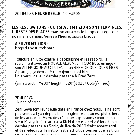
20 HEURES
HEURE REELLE
- 10 EUROS
LES RESERVATIONS POUR SILVER MT ZION SONT TERMINEES.
IL RESTE DES PLACES,
mais on aura pas le temps de regarder
nos mails demain. Venez à l'heure, bisous bisous.
A SILVER MT ZION -
kings du post rock barbu
Toujours en lutte contre le capitalisme et les rasoirs, ils
reviennent avec un NOUVEL ALBUM, un TOUR BUS, un ingé-
son ALLERGIQUE AU GLUTEN et un BEBE DE QUELQUES MOIS.
A part ça, ça devrait être toujours aussi bien.
Un aperçu de leur dernier passage à Grnd Zero :
{vimeo width="400" height="320"}10254065{/vimeo}
ZENI GEVA
-
kings of noise
Zeni Geva font leur seule date en France chez nous, ils ne sont
pas venus à Lyon depuis bien longtemps, et on est plutôt fiers
de les accueillir. Au vu des récentes agressions sonores que le
sieur Kazuyuki (guitare) aka KK Null nous a délivré lors de son
dernier passage au Sonic, du live de 2009 fraichement sorti
et des vidéos sur le net, on est en droit de penser que les trois
japonais n'ont rien perdu de leur verve. Toujours ce même