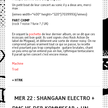
Un petit bout de leur concert au sonic il y a deux ans, merci
max :
{vimeo width="400" height="320"}7039993{/vimeo}
PART CHIMP
(rock ? noise ? furie ? / UK)
En voyant la
pochette
de leur dernier album, on se dit que ces
écossais ont bon goût. Ils sont signés chez Rock Action (le
label de Mogwai), et délivrent une sorte de stoner noisy. On ne
comprend jamais vraiment tout ce qui se passe, la recette
n'est pourtant pas trop compliquée : guitare brutales, chant
un peu emo qu'on entend pas en live, rythmique tentaculaire.
Il parait qu'en concert c'est encore mieux.
Machine
Trad
+ HTRK
MER 22 : SHANGAAN ELECTRO +