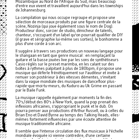
Mozambique au Nord de l'Afrique du Sud, mais beaucoup
d'entre eux vivent et travaillent aujourd'hui dans les townships
de Johannesburg.
La compilation qui nous occupe regroupe et propose une
sélection de morceaux produits par une figure centrale de la
scène, Nozinja (qui joue également sous le nom de Dog).
Producteur donc, sorcier de studio, dénicheur de talents,
chanteur, s'occupant d'un label qu'on pourrait qualifier de DIY
(il grave et sérigraphie lui-même ses sorties), le bonhomme a
plus d'une corde à son arc.
Il suggère à travers ses productions un nouveau langage pour
le shangaan en tant que genre musical : en remplaçant la
guitare et la basse jouées live par les sons de synthétiseurs
Casio réglés sur le preset marimba, en les calant sur des
boîtes à rythmes palpitant à plus de 180bpm, il propose une
musique qui déferle frénétiquement sur l'auditeur et invite à
remuer son postérieur à des vitesses démentes, s'invitant
dans la vague mondiale des musiques de dancefloor plus-
rapide-que-moi-tu-meurs, du Kuduro au Uk Grime en passant
par le Baile Funk.
La musique rappelle également par moments la fin des
70's/début des 80's à New-York, quand la pop prenait des
inflexions africaines, s'appropriant le punk et le dub. On
pourra penser aux productions d'Arthur Russell, ou à celles du
Brian Eno et David Byrne au temps des Talking Heads, elles-
mêmes fortement influencées par une écoute attentive de
musique traditionnelle africaine.
Il semble que l'intense circulation des flux musicaux à l'échelle
mondiale évoquée ici vienne contredire, d'une certaine