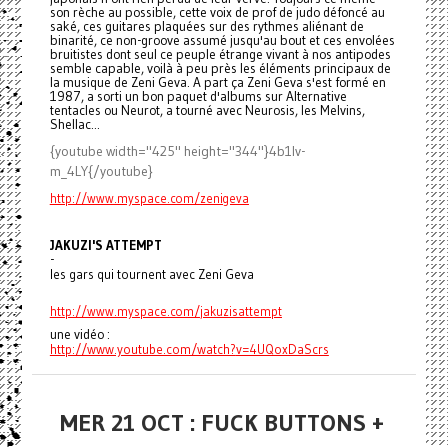
son rèche au possible, cette voix de prof de judo défoncé au
saké, ces guitares plaquées sur des rythmes aliénant de
binarité, ce non-groove assumé jusqu'au bout et ces envolées
bruitistes dont seul ce peuple étrange vivant à nos antipodes
semble capable, voilà à peu près les éléments principaux de
la musique de Zeni Geva. A part ça Zeni Geva s'est formé en
1987, a sorti un bon paquet d'albums sur Alternative
tentacles ou Neurot, a tourné avec Neurosis, les Melvins,
Shellac...
{youtube width="425" height="344"}4b1lv-
m_4LY{/youtube}
http://www.myspace.com/
zenigeva
JAKUZI'S ATTEMPT
-
les gars qui tournent avec Zeni Geva
http://www.myspace.com/
jakuzisattempt
une vidéo :
http://www.youtube.com/watch?
v=4UQoxDaScrs
MER 21 OCT : FUCK BUTTONS +