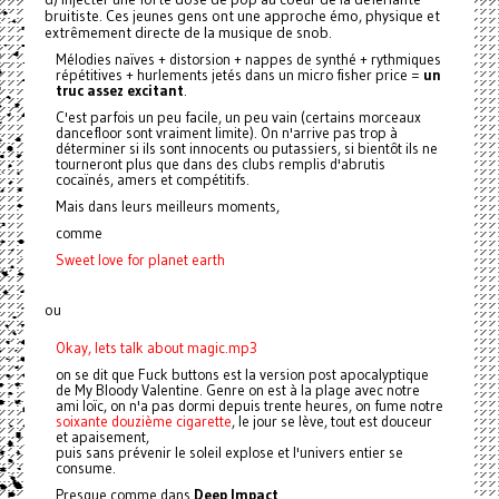
bruitiste. Ces jeunes gens ont une approche émo, physique et
extrêmement directe de la musique de snob.
Mélodies naïves + distorsion + nappes de synthé + rythmiques
répétitives + hurlements jetés dans un micro fisher price =
un
truc assez excitant
.
C'est parfois un peu facile, un peu vain (certains morceaux
dancefloor sont vraiment limite). On n'arrive pas trop à
déterminer si ils sont innocents ou putassiers, si bientôt ils ne
tourneront plus que dans des clubs remplis d'abrutis
cocaïnés, amers et compétitifs.
Mais dans leurs meilleurs moments,
comme
Sweet love for planet earth
ou
Okay, lets talk about magic.mp3
on se dit que Fuck buttons est la version post apocalyptique
de My Bloody Valentine. Genre on est à la plage avec notre
ami loïc, on n'a pas dormi depuis trente heures, on fume notre
soixante douzième cigarette
, le jour se lève, tout est douceur
et apaisement,
puis sans prévenir le soleil explose et l'univers entier se
consume.
Presque comme dans
Deep Impact
.