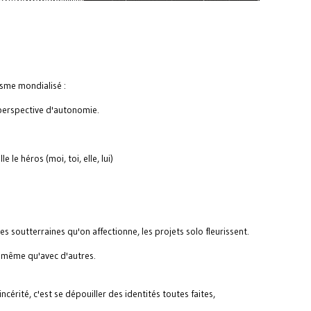
isme mondialisé :
e perspective d'autonomie.
 le héros (moi, toi, elle, lui)
.
 soutterraines qu'on affectionne, les projets solo fleurissent.
i-même qu'avec d'autres.
incérité, c'est se dépouiller des identités toutes faites,