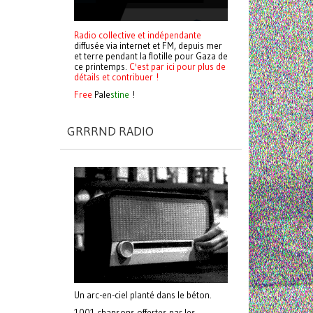
Radio collective et indépendante
diffusée via internet et FM, depuis mer
et terre pendant la flotille pour Gaza de
ce printemps.
C'est par ici pour plus de
détails et contribuer !
Free
Pale
stine
!
GRRRND RADIO
Un arc-en-ciel planté dans le béton.
1001 chansons offertes par les