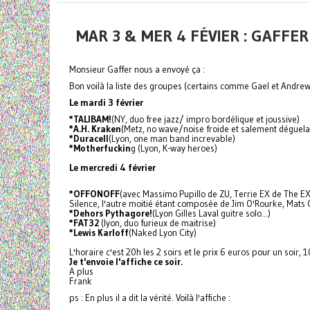
MAR 3 & MER 4 FÉVIER : GAFF
Monsieur Gaffer nous a envoyé ça :
Bon voilà la liste des groupes (certains comme Gael et Andre
Le mardi 3 février
*TALIBAM!
(NY, duo free jazz/ impro bordélique et joussive)
*A.H. Kraken
(Metz, no wave/noise froide et salement déguela
*Duracell
(Lyon, one man band increvable)
*Motherfuckin
g (Lyon, K-way heroes)
Le mercredi 4 février
*OFFONOFF
(avec Massimo Pupillo de ZU, Terrie EX de The EX, 
Silence, l'autre moitié étant composée de Jim O'Rourke, Mats 
*Dehors Pythagore!
(Lyon Gilles Laval guitre solo...)
*FAT32
(lyon, duo furieux de maitrise)
*Lewis Karloff
(Naked Lyon City)
L'horaire c'est 20h les 2 soirs et le prix 6 euros pour un soir, 1
Je t'envoie l'affiche ce soir.
A plus
Frank
ps : En plus il a dit la vérité. Voilà l'affiche :