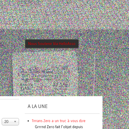
Nous Soutenir Via HelloAsso
A LA UNE
Trrrans Zero a un truc à vous dire
20
Grrrnd Zero fait l’objet depuis