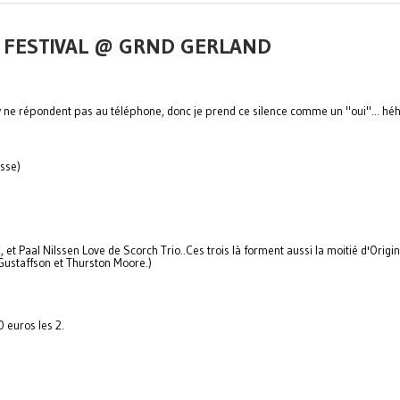
ER FESTIVAL @ GRND GERLAND
w ne répondent pas au téléphone, donc je prend ce silence comme un "oui"... hé
sse)
et Paal Nilssen Love de Scorch Trio..Ces trois là forment aussi la moitié d'Origin
Gustaffson et Thurston Moore.)
0 euros les 2.