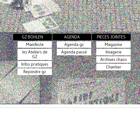
GZ BOHLEN
AGENDA
PIECES JOINTES
Manifeste
Agenda gz
Magazine
les Ateliers de
Agenda passé
Imagerie
GZ
Archives chaos
Infos pratiques
Chantier
Rejoindre gz