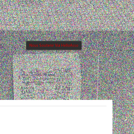
Nous Soutenir Via HelloAsso