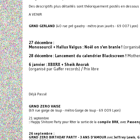
Des descriptifs plus détaillés sont théoriquement postés en dessous
A VENIR
GRND GERLAND
(40 rue pré gaudry - métro jean jaurès - 69 007 Lyon)
27 décembre :
Monosourcil + Hallux Valgus : Noël on s'en branle !
(organisé 
28 décembre : Lancement du calendrier Blackscreen !
Mother 
6 janvier : XBXRX + Sheik Anorak
(organisé par Gaffer records) / Prix libre
Déjà Passé
GRND ZERO VAISE
(69 rue gorge de loup - métro Gorge de loup - 69 009 Lyon)
21 septembre
:
Happy Shitcore Party pour fêter la sortie de la
compile BRK
, avec
Passeng
26 septembre :
GRND ZERO BIRTHDAY PARTY - 3 ANS D'AMOUR
avec
Jeffrey Lewis
,
G