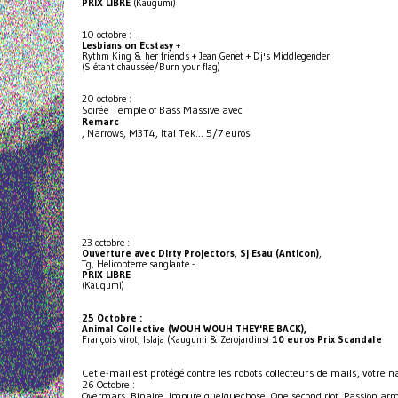
PRIX LIBRE
(Kaugumi)
10 octobre :
Lesbians on Ecstasy
+
Rythm King & her friends + Jean Genet + Dj's Middlegender
(S'étant chaussée/Burn your flag)
20 octobre :
Soirée Temple of Bass Massive avec
Remarc
, Narrows, M3T4, Ital Tek... 5/7 euros
23 octobre :
Ouverture avec Dirty Projectors
,
Sj Esau (Anticon)
,
Tg, Helicopterre sanglante -
PRIX LIBRE
(Kaugumi)
25 Octobre :
Animal Collective (WOUH WOUH THEY'RE BACK),
François virot, Islaja (Kaugumi & Zerojardins)
10 euros Prix Scandale
Cet e-mail est protégé contre les robots collecteurs de mails, votre n
26 Octobre :
Overmars, Binaire, Impure quelquechose, One second riot, Passion ar