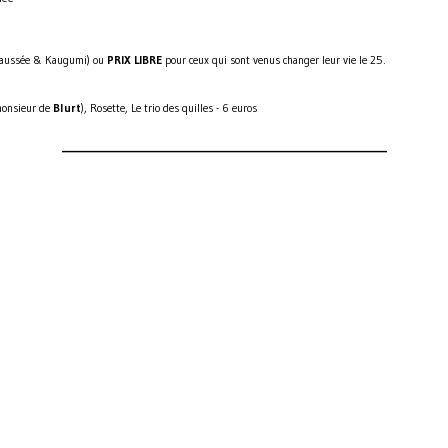
haussée & Kaugumi) ou
PRIX LIBRE
pour ceux qui sont venus changer leur vie le 25.
monsieur de
Blurt
), Rosette, Le trio des quilles - 6 euros
_________________________________________________________________