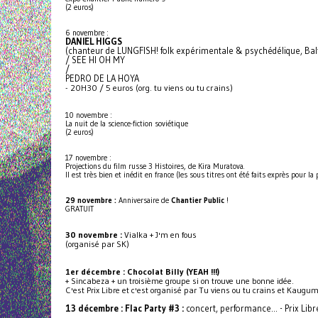
(2 euros)
6 novembre :
DANIEL HIGGS
(chanteur de LUNGFISH! folk expérimentale & psychédélique, Ba
/ SEE HI OH MY
/
PEDRO DE LA HOYA
- 20H30 / 5 euros (org. tu viens ou tu crains)
10 novembre :
La nuit de la science-fiction soviétique
(2 euros)
17 novembre :
Projections du film russe 3 Histoires, de Kira Muratova.
Il est très bien et inédit en france (les sous titres ont été faits exprès pour la
29 novembre :
Anniversaire de
Chantier Public
!
GRATUIT
30 novembre :
Vialka + J'm en fous
(organisé par SK)
1er décembre : Chocolat Billy (YEAH !!!)
+ Sincabeza + un troisième groupe si on trouve une bonne idée.
C'est Prix Libre et c'est organisé par Tu viens ou tu crains et Kaugumi
13 décembre : Flac Party #3 :
concert, performance… - Prix Libr