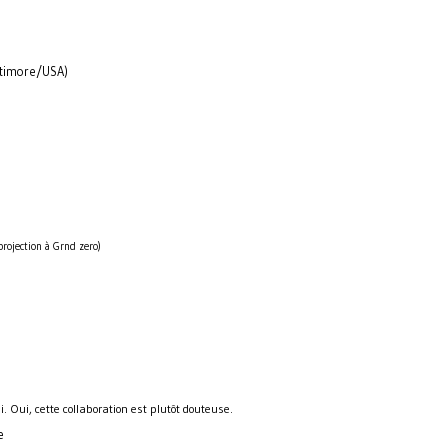
ltimore/USA)
 projection à Grnd zero)
. Oui, cette collaboration est plutôt douteuse.
e