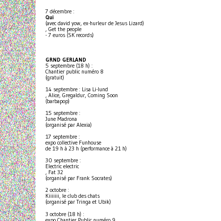
7 décembre :
Qui
(avec david yow, ex-hurleur de Jesus Lizard)
, Get the people
- 7 euros (SK records)
GRND GERLAND
5 septembre (18 h) :
Chantier public numéro 8
(gratuit)
14 septembre : Lisa Li-lund
, Alice, Gregaldur, Coming Soon
(barbapop)
15 septembre :
June Madrona
(organisé par Alexia)
17 septembre :
expo collective Funhouse
de 19 h à 23 h (performance à 21 h)
30 septembre :
Electric electric
, Fat 32
(organisé par Frank Socrates)
2 octobre :
Kiiiiiii, le club des chats
(organisé par Tringa et Ubik)
3 octobre (18 h) :
expo Chantier Public numéro 9