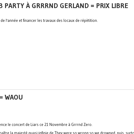
OB PARTY À GRRRND GERLAND = PRIX LIBRE
 de l'année et financer les travaux des locaux de répètition.
 = WAOU
ence le concert de Liars ce 21 Novembre à Grrrnd Zero.
aître la majesté quasi-infinie de They were so wrong so we drowned, puis, surtou