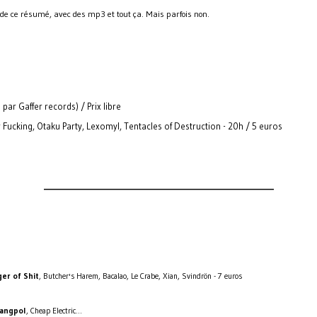
 de ce résumé, avec des mp3 et tout ça. Mais parfois non.
par Gaffer records) / Prix libre
Fucking, Otaku Party, Lexomyl, Tentacles of Destruction - 20h / 5 euros
_________________________________________________________________
er of Shit
, Butcher's Harem, Bacalao, Le Crabe, Xian, Svindrön - 7 euros
angpol
, Cheap Electric...