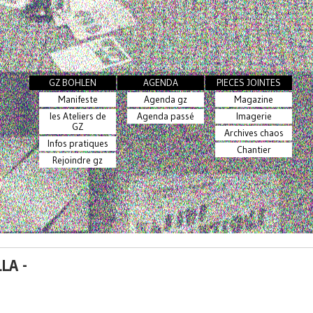
GZ BOHLEN
AGENDA
PIECES JOINTES
Manifeste
Agenda gz
Magazine
les Ateliers de
Agenda passé
Imagerie
GZ
Archives chaos
Infos pratiques
Chantier
Rejoindre gz
LA -