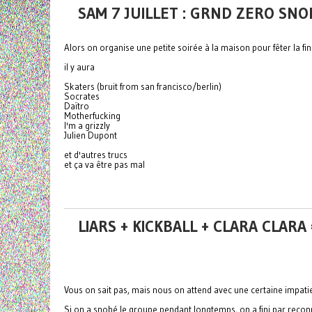
SAM 7 JUILLET : GRND ZERO SN
Alors on organise une petite soirée à la maison pour fêter la fin
il y aura
Skaters (bruit from san francisco/berlin)
Socrates
Daïtro
Motherfucking
I'm a grizzly
Julien Dupont
et d'autres trucs
et ça va être pas mal
LIARS + KICKBALL + CLARA CLARA
Vous on sait pas, mais nous on attend avec une certaine impati
Si on a snobé le groupe pendant longtemps, on a fini par reconn