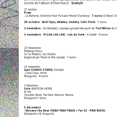
(sortie de l'album d'Overmars) -
Gratuit
27 octobre :
Pram
, La Batterie, Orchestre Tout Puissant Marcel Duchamp -
7 euros
(S'étant C
30 octobre : Wolf Eyes, Akimbo, Undata, Cafe Flesh
- 7 euros
2 novembre :
les Bampots, nouveau groupe free punk de
Ted Milton
(le 
4 novembre : !!! (chk chk chk) - rois du funk - +
Gablé - 8 euros
20 Novembre :
Robocop Kraus,
So So Modern, Les Rubiks
(organisé par Marie la fille sympa) - 7 euros
21 novembre :
Liars (CHAOS STARS)
, Kickball
, Clara Clara, Htrck
(Kaugumi) - 8 euros
3 décembre :
Sole
(ANTICON HERO)
& the
Skyrider Band, The John Venture, Rature
(Kaugumi) 7 euros
5 décembre
: Volcano the Bear (YEAH YEAH YEAH) + Fat 32 - PRIX BISOU
(Zerojardins & Kaugumi)