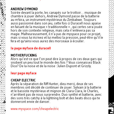
ANDREW DYMOND
Soirée devant la porte, les canapés sur le trottoir… musique de
chambre à jouer dehors, Andrew Dymond passe de la batterie
au m'bira, un instrument mystérieux du Zimbabwe. Toujours
aussi passionné dans son jeu, cette fois ci Duracell nous apaise
en faisant de la musique « traditionnelle » , qui certes sera jouée
hors de son contexte religieux, mais cela n’enlèvera pas sa
magie. Malheureusement, il n’a pas de myspace pour ce projet,
mais si vous lui écrivez et lui mettez la pression, peut-être qu’il le
fera et qu'ainsi vous aurez des morceaux à écouter.
la page myface de duracell
MOTHERFUCKING
Alors qu’est-ce que l’on peut dire à propos de ces deux gars qui
snobent un peu tout le monde des fois ? Vous connaissez Black
Dice? De la noise et de la noise : Julien Dupont et Grizzly.
leur page myface
CHEAP ELECTRIC
Après la séparation de Riff Hunter, dieu merci, deux de ses
membres ont décidé de continuer de jouer. Sylvain à la batterie
et le bassiste mystérieux et mignon de Clara Clara, le Charles,
n’arrêtent pas de nous surprendre. Duo synthé et batterie, avec
des sons très catchy à la lightning bolt et des beats disco qui te
donneront envie de danser.
www.myspace.com/cheapelectric