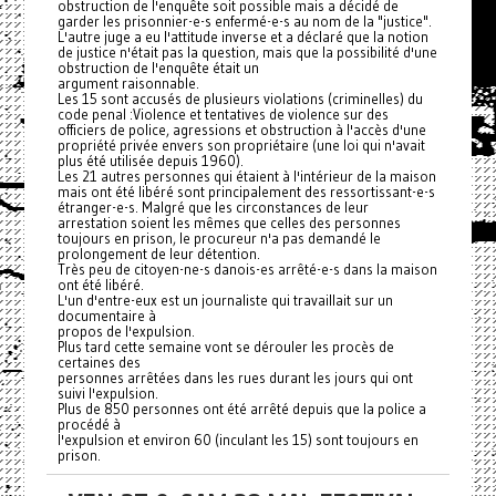
obstruction de l'enquête soit possible mais a décidé de
garder les prisonnier-e-s enfermé-e-s au nom de la "justice".
L'autre juge a eu l'attitude inverse et a déclaré que la notion
de justice n'était pas la question, mais que la possibilité d'une
obstruction de l'enquête était un
argument raisonnable.
Les 15 sont accusés de plusieurs violations (criminelles) du
code penal :Violence et tentatives de violence sur des
officiers de police, agressions et obstruction à l'accès d'une
propriété privée envers son propriétaire (une loi qui n'avait
plus été utilisée depuis 1960).
Les 21 autres personnes qui étaient à l'intérieur de la maison
mais ont été libéré sont principalement des ressortissant-e-s
étranger-e-s. Malgré que les circonstances de leur
arrestation soient les mêmes que celles des personnes
toujours en prison, le procureur n'a pas demandé le
prolongement de leur détention.
Très peu de citoyen-ne-s danois-es arrêté-e-s dans la maison
ont été libéré.
L'un d'entre-eux est un journaliste qui travaillait sur un
documentaire à
propos de l'expulsion.
Plus tard cette semaine vont se dérouler les procès de
certaines des
personnes arrêtées dans les rues durant les jours qui ont
suivi l'expulsion.
Plus de 850 personnes ont été arrêté depuis que la police a
procédé à
l'expulsion et environ 60 (inculant les 15) sont toujours en
prison.