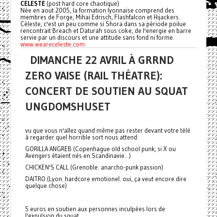
CELESTE
(post hard core chaotique)
Née en aout 2005, la formation lyonnaise comprend des
membres de Forge, Mihai Edrisch, Flashfalcon et Hijackers.
Cèleste, c'est un peu comme si Shora dans sa période poilue
rencontrait Breach et Daturah sous coke, de l'energie en barre
servie par un discours et une attitude sans fond ni forme.
www.weareceleste.com
DIMANCHE 22 AVRIL À GRRND
ZERO VAISE (RAIL THÉATRE):
CONCERT DE SOUTIEN AU SQUAT
UNGDOMSHUSET
vu que vous n'allez quand même pas rester devant votre télé
à regarder quel horrible sort nous attend:
GORILLA ANGREB (Copenhague old school punk, si X ou
Avengers étaient nés en Scandinavie...)
CHICKEN'S CALL (Grenoble. anarcho-punk passion)
DAITRO (Lyon. hardcore emotionel. oui, ça veut encore dire
quelque chose)
5 euros en soutien aux personnes inculpées lors de
l'expulsion du squat