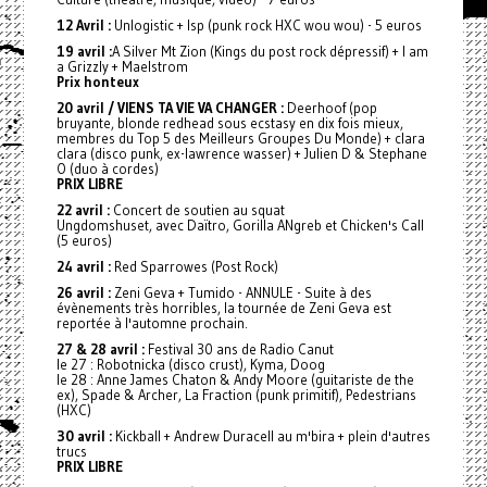
12 Avril :
Unlogistic + Isp (punk rock HXC wou wou) - 5 euros
19 avril :
A Silver Mt Zion (Kings du post rock dépressif) + I am
a Grizzly + Maelstrom
Prix honteux
20 avril / VIENS TA VIE VA CHANGER :
Deerhoof (pop
bruyante, blonde redhead sous ecstasy en dix fois mieux,
membres du Top 5 des Meilleurs Groupes Du Monde) + clara
clara (disco punk, ex-lawrence wasser) + Julien D & Stephane
O (duo à cordes)
PRIX LIBRE
22 avril :
Concert de soutien au squat
Ungdomshuset, avec Daïtro, Gorilla ANgreb et Chicken's Call
(5 euros)
24 avril :
Red Sparrowes (Post Rock)
26 avril :
Zeni Geva + Tumido - ANNULE - Suite à des
évènements très horribles, la tournée de Zeni Geva est
reportée à l'automne prochain.
27 & 28 avril :
Festival 30 ans de Radio Canut
le 27 : Robotnicka (disco crust), Kyma, Doog
le 28 : Anne James Chaton & Andy Moore (guitariste de the
ex), Spade & Archer, La Fraction (punk primitif), Pedestrians
(HXC)
30 avril :
Kickball + Andrew Duracell au m'bira + plein d'autres
trucs
PRIX LIBRE