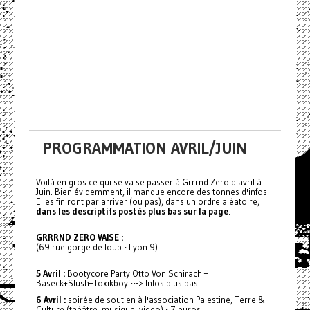
PROGRAMMATION AVRIL/JUIN
Voilà en gros ce qui se va se passer à Grrrnd Zero d'avril à
Juin. Bien évidemment, il manque encore des tonnes d'infos.
Elles finiront par arriver (ou pas), dans un ordre aléatoire,
dans les descriptifs postés plus bas sur la page
.
GRRRND ZERO VAISE :
(69 rue gorge de loup - Lyon 9)
5 Avril :
Bootycore Party:Otto Von Schirach +
Baseck+Slush+Toxikboy ---> Infos plus bas
6 Avril :
soirée de soutien à l'association Palestine, Terre &
Culture (théâtre, musique, video) - 7 euros