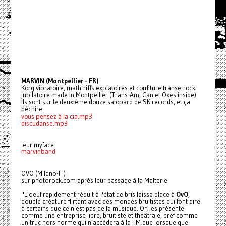
MARVIN (Montpellier - FR)
Korg vibratoire, math-riffs expiatoires et confiture transe-rock
jubilatoire made in Montpellier (Trans-Am, Can et Oxes inside).
Ils sont sur le deuxième douze salopard de SK records, et ça
déchire:
vous pensez à la cia.mp3
discudanse.mp3
leur myface:
marvinband
OVO (Milano-IT)
sur photorock.com après leur passage à la Malterie
"L'oeuf rapidement réduit à l'état de bris laissa place à
OvO
,
double créature flirtant avec des mondes bruitistes qui font dire
à certains que ce n'est pas de la musique. On les présente
comme une entreprise libre, bruitiste et théâtrale, bref comme
un truc hors norme qui n'accédera à la FM que lorsque que