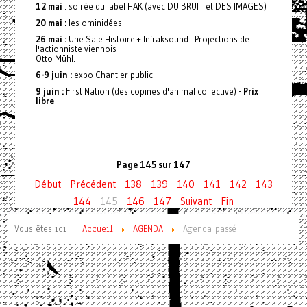
12 mai
: soirée du label HAK (avec DU BRUIT et DES IMAGES)
20 mai :
les ominidées
26 mai :
Une Sale Histoire + Infraksound : Projections de
l'actionniste viennois
Otto Mühl.
6-9 juin :
expo Chantier public
9 juin :
First Nation (des copines d'animal collective) -
Prix
libre
Page 145 sur 147
Début
Précédent
138
139
140
141
142
143
144
145
146
147
Suivant
Fin
Vous êtes ici :
Accueil
AGENDA
Agenda passé