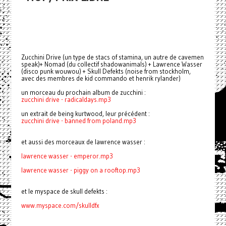
Zucchini Drive (un type de stacs of stamina, un autre de cavemen
speak)+ Nomad (du collectif shadowanimals) + Lawrence Wasser
(disco punk wouwou) + Skull Defekts (noise from stockholm,
avec des membres de kid commando et henrik rylander)
un morceau du prochain album de zucchini :
zucchini drive - radicaldays.mp3
un extrait de being kurtwood, leur précédent :
zucchini drive - banned from poland.mp3
et aussi des morceaux de lawrence wasser :
lawrence wasser - emperor.mp3
lawrence wasser -
piggy on a rooftop.mp3
et le myspace de skull defekts :
www.myspace.com/skulldfx