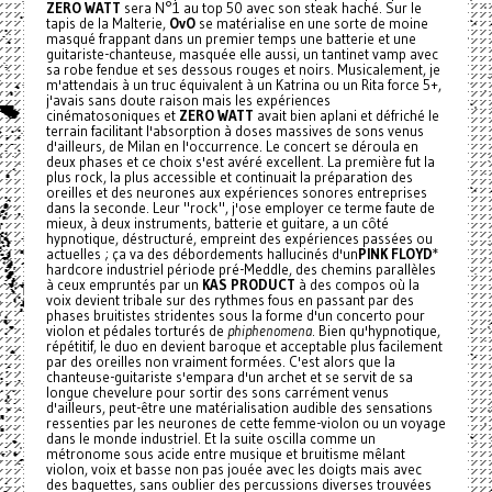
ZERO WATT
sera N°1 au top 50 avec son steak haché. Sur le
tapis de la Malterie,
OvO
se matérialise en une sorte de moine
masqué frappant dans un premier temps une batterie et une
guitariste-chanteuse, masquée elle aussi, un tantinet vamp avec
sa robe fendue et ses dessous rouges et noirs. Musicalement, je
m'attendais à un truc équivalent à un Katrina ou un Rita force 5+,
j'avais sans doute raison mais les expériences
cinématosoniques et
ZERO WATT
avait bien aplani et défriché le
terrain facilitant l'absorption à doses massives de sons venus
d'ailleurs, de Milan en l'occurrence. Le concert se déroula en
deux phases et ce choix s'est avéré excellent. La première fut la
plus rock, la plus accessible et continuait la préparation des
oreilles et des neurones aux expériences sonores entreprises
dans la seconde. Leur "rock", j'ose employer ce terme faute de
mieux, à deux instruments, batterie et guitare, a un côté
hypnotique, déstructuré, empreint des expériences passées ou
actuelles ; ça va des débordements hallucinés d'un
PINK FLOYD
*
hardcore industriel période pré-Meddle, des chemins parallèles
à ceux empruntés par un
KAS PRODUCT
à des compos où la
voix devient tribale sur des rythmes fous en passant par des
phases bruitistes stridentes sous la forme d'un concerto pour
violon et pédales torturés de
phiphenomena
. Bien qu'hypnotique,
répétitif, le duo en devient baroque et acceptable plus facilement
par des oreilles non vraiment formées. C'est alors que la
chanteuse-guitariste s'empara d'un archet et se servit de sa
longue chevelure pour sortir des sons carrément venus
d'ailleurs, peut-être une matérialisation audible des sensations
ressenties par les neurones de cette femme-violon ou un voyage
dans le monde industriel. Et la suite oscilla comme un
métronome sous acide entre musique et bruitisme mêlant
violon, voix et basse non pas jouée avec les doigts mais avec
des baguettes, sans oublier des percussions diverses trouvées