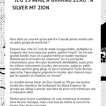
JEU 19 AVRIL À GRRRND ZERO : A
SILVER MT ZION
Vous étiez au courant qu'arcade fire n'aurait jamais existé sans
un autre goupe de montréal ?
Enlevez leur côté U2 rock de stade insupportable, multipliez la
longueur des morceaux par quatre, gardez l'esprit "on est une
grande famille mais on a quand même un leader mystique
illuminé qui écrit toutes les chansons" (ici il a une barbe
volumineuse, pour être plus facilement identifiable), à peu près
les mêmes instruments (cordes, percussions, guitares, petits
machins qui font gling gling), et aussi l'ambiance "la fin de tout
approche, l'apocalypse grignote le monde, alors tenons nous
par les épaules et chantons en choeur".
Le résultat donne Silver mt Zion, fondé en 99 par une bonne
moitié des membres de Godspeed You Black Emperor (le
groupe qui oblige à avouer que faire du post rock n'était pas une
si mauvaise idée).
Pardon pour le prix scandaleux, ils sont nombreux et veulent
vivre de leur musique, mais c'est tout de même le concert le
moins cher de leur tournée.