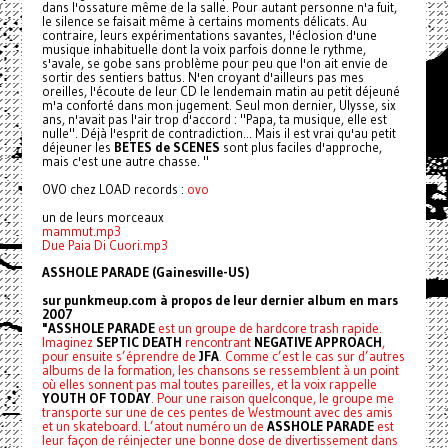
dans l'ossature même de la salle. Pour autant personne n'a fuit,
le silence se faisait même à certains moments délicats. Au
contraire, leurs expérimentations savantes, l'éclosion d'une
musique inhabituelle dont la voix parfois donne le rythme,
s'avale, se gobe sans problème pour peu que l'on ait envie de
sortir des sentiers battus. N'en croyant d'ailleurs pas mes
oreilles, l'écoute de leur CD le lendemain matin au petit déjeuné
m'a conforté dans mon jugement. Seul mon dernier, Ulysse, six
ans, n'avait pas l'air trop d'accord : "Papa, ta musique, elle est
nulle". Déjà l'esprit de contradiction... Mais il est vrai qu'au petit
déjeuner les
BETES de SCENES
sont plus faciles d'approche,
mais c'est une autre chasse. "
OVO chez LOAD records :
ovo
un de leurs morceaux
mammut.mp3
Due Paia Di Cuori.mp3
ASSHOLE PARADE (Gainesville-US)
sur punkmeup.com à propos de leur dernier album en mars
2007
"ASSHOLE PARADE
est un groupe de hardcore trash rapide.
Imaginez
SEPTIC DEATH
rencontrant
NEGATIVE APPROACH
,
pour ensuite s’éprendre de
JFA
. Comme c’est le cas sur d’autres
albums de la formation, les chansons se ressemblent à un point
où elles sonnent pas mal toutes pareilles, et la voix rappelle
YOUTH OF TODAY
. Pour une raison quelconque, le groupe me
transporte sur une de ces pentes de Westmount avec des amis
et un skateboard. L’atout numéro un de
ASSHOLE PARADE
est
leur façon de réinjecter une bonne dose de divertissement dans