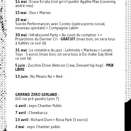
14 mai :
Erase Errata (riot grrrrl punk)+ Agathe Max (covering
andré rieu)
15 mai :
Ovo + Marvin
23 mai :
Soirée Performances avec Costes (opéra porno social,
nouveau spectale) + Compagnie Lakim
30 mai :
Infraksound Party « Au court du comptoir » +
Projections du Dernier Cri -
GRATUIT
(mais bon, on sera tous
à battles ce soir là)
31 mai :
Le cimetière du jazz - Leitmotiv + Marteau + Lunatic
Toys - 5 euros (mais bon, on sera tous à Do make Say think
ce soir là)
5 juin :
Zucchini Drive (Anticon Crew, Deviant hip hop) -
PRIX
LIBRE
13 juin :
No Means No + Ned -
GRRRND ZERO GERLAND :
(40 rue pré gaudry Lyon 7)
4 avril :
expo Chantier Public
7 avril :
Chewbacca
13 avril :
Richard Durn + Rosa Park (3 euros)
2 mai
: expo Chantier public