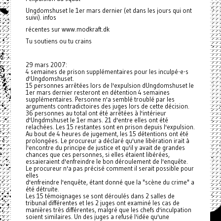
Ungdomshuset le 1er mars dernier (et dans les jours qui ont
suivi). infos
récentes sur www.modkraft.dk
Tu soutiens ou tu crains
29 mars 2007:
4 semaines de prison supplémentaires pour les inculpé-e-s
d'Ungdomshuset.
15 personnes arrêtées lors de l'expulsion dUngdomshuset le
1er mars dernier resteront en détention 4 semaines
supplémentaires. Personne n'a semblé troublé par les
arguments contradictoires des juges lors de cette décision.
36 personnes au total ont été arrêtées à l'intérieur
d'Ungdmshuset le 1er mars. 21 d'entre elles ont été
relachées. Les 15 restantes sont en prison depuis l'expulsion.
Au bout de 4 heures de jugement, les 15 détentions ont été
prolongées. Le procureur a déclaré qu'une libération irait à
l'encontre du principe de justice et qu'il y avait de grandes
chances que ces personnes, si elles étaient libérées,
essaieraient d'enfreindre le bon déroulement de l'enquête.
Le procureur n'a pas précisé comment il serait possible pour
elles
d'enfreindre l'enquête, étant donné que la "scène du crime" a
été détruite.
Les 15 témoignages se sont déroulés dans 2 salles de
tribunal différentes et les 2 juges ont examiné les cas de
manières très différentes, malgré que les chefs d'inculpation
soient similaires. Un des juges a refusé l'idée qu'une