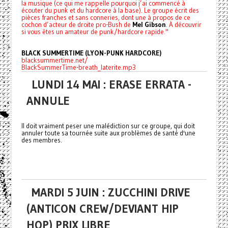
la musique (ce qui me rappelle pourquoi j’ai commencé à
écouter du punk et du hardcore à la base). Le groupe écrit des
pièces franches et sans conneries, dont une à propos de ce
cochon d’acteur de droite pro-Bush de
Mel Gibson
. À découvrir
si vous êtes un amateur de punk/hardcore rapide."
BLACK SUMMERTIME (LYON-PUNK HARDCORE)
blacksummertime.net/
BlackSummerTime-breath_laterite.mp3
LUNDI 14 MAI : ERASE ERRATA -
ANNULE
Il doit vraiment peser une malédiction sur ce groupe, qui doit
annuler toute sa tournée suite aux problèmes de santé d'une
des membres.
MARDI 5 JUIN : ZUCCHINI DRIVE
(ANTICON CREW/DEVIANT HIP
HOP) PRIX LIBRE