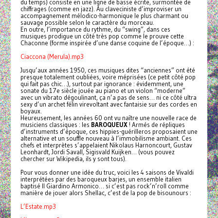
du temps) consiste en une ligne de basse écrite, surmontée de
chiffrages (comme en jazz). Au claveciniste d’improviser un
accompagnement mélodico-harmonique le plus charmant ou
sauvage possible selon le caractère du morceau.
En outre, l’importance du rythme, du “swing”, dans ces
musiques prodigue un côté très pop comme le prouve cette
Chaconne (forme inspirée d’une danse coquine de l’époque…) :
Ciaccona (Merula).mp3
Jusqu’aux années 1950, ces musiques dites “anciennes” ont été
presque totalement oubliées, voire méprisées (ce petit côté pop
qui fait pas chic…), surtout par ignorance : évidemment, une
sonate du 17e siècle jouée au piano et un violon “moderne”
avec un vibrato dégoulinant, ça n’a pas de sens… ni ce côté ultra
sexy d’un archet félin virevoltant avec fantaisie sur des cordes en
boyaux.
Heureusement, les années 60 ont vu naître une nouvelle race de
musiciens classiques : les
BAROQUEUX
! Armés de répliques
d’instruments d’époque, ces hippies-guérilleros proposaient une
alternative et un souffle nouveau à l’immobilisme ambiant. Ces
chefs et interprètes s’appelaient Nikolaus Harnoncourt, Gustav
Leonhardt, Jordi Savall, Sigisvald Kuijken… (vous pouvez
chercher sur Wikipedia, ils y sont tous).
Pour vous donner une idée du truc, voici les 4 saisons de Vivaldi
interprétées par des baroqueux barjes, un ensemble italien
baptisé Il Giardino Armonico… si c’est pas rock’n’roll comme
manière de jouer alors Shellac, c’est de la pop de bisounours :
L’Estate.mp3