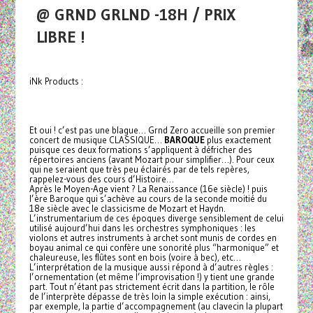
@ GRND GRLND -18H / PRIX
LIBRE !
iNk Products :
Et oui ! c’est pas une blague… Grnd Zero accueille son premier
concert de musique CLASSIQUE…
BAROQUE
plus exactement
puisque ces deux formations s’appliquent à défricher des
répertoires anciens (avant Mozart pour simplifier…). Pour ceux
qui ne seraient que très peu éclairés par de tels repères,
rappelez-vous des cours d’Histoire…
Après le Moyen-Age vient ? La Renaissance (16e siècle) ! puis
l’ère Baroque qui s’achève au cours de la seconde moitié du
18e siècle avec le classicisme de Mozart et Haydn.
L’instrumentarium de ces époques diverge sensiblement de celui
utilisé aujourd’hui dans les orchestres symphoniques : les
violons et autres instruments à archet sont munis de cordes en
boyau animal ce qui confère une sonorité plus “harmonique” et
chaleureuse, les flûtes sont en bois (voire à bec), etc…
L’interprétation de la musique aussi répond à d’autres règles :
l’ornementation (et même l’improvisation !) y tient une grande
part. Tout n’étant pas strictement écrit dans la partition, le rôle
de l’interprète dépasse de très loin la simple exécution : ainsi,
par exemple, la partie d’accompagnement (au clavecin la plupart