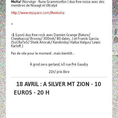
MoHa!
(Norvège - Rune Grammonfon ) duo free noise avec des
membres de Noxagt et Ultralyd
http://www.myspace.com/themoha
+
-1
(Lyon) duo free rock avec Damien Grange (Rature/
Chewbacca/ Bronzy/ 300mA/ 80 dates...) et Franck Garcia
(SoCRaTeS/ Sheik Anorak/ Kandinsky/ Hallux Valgus/ Lewis
Karloff..)
Pas de site pour le moment ..mais bientôt...
À grnd zero gerland, 40 rue Pré Gaudry
21h/ prix libre
18 AVRIL : A SILVER MT ZION - 10
EUROS - 20 H