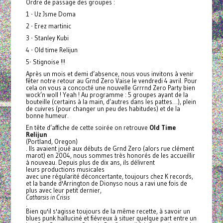
Ordre de passage des groupes :
1 - Uz Jsme Doma
2 - Erez martinic
3 - Stanley Kubi
4 - Old time Relijun
5- Stignoise !!!
Après un mois et demi d’absence, nous vous invitons à venir
fêter notre retour au Grnd Zero Vaise le vendredi 4 avril. Pour
cela on vous a concocté une nouvelle Grrrnd Zero Party bien
wock’n woll ! Yeah ! Au programme : 5 groupes ayant de la
bouteille (certains à la main, d’autres dans les pattes…), plein
de cuivres (pour changer un peu des habitudes) et de la
bonne humeur.
En tête d’affiche de cette soirée on retrouve
Old Time
Relijun
(Portland, Oregon)
. Ils avaient joué aux débuts de Grnd Zero (alors rue clément
marot) en 2004, nous sommes très honorés de les accueillir
à nouveau. Depuis plus de dix ans, ils délivrent
leurs productions musicales
avec une régularité déconcertante, toujours chez K records,
et la bande d'Arrington de Dionyso nous a ravi une fois de
plus avec leur petit dernier,
Catharsis in Crisis
.
Bien qu'il s'agisse toujours de la même recette, à savoir un
blues punk halluciné et fiévreux à situer quelque part entre un