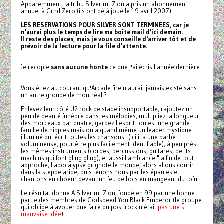
Apparemment, la tribu Silver mt Zion a pris un abonnement
annuel à Grnd Zero (ils ont déjà joué le 19 avril 2007).
LES RESERVATIONS POUR SILVER SONT TERMINEES, car je
n'aurai plus le temps de lire ma boîte mail d'ici demain.
Il reste des places, mais je vous conseille d'arriver tôt et de
prévoir de la lecture pour la file d'attente.
Je recopie
sans aucune honte
ce que j'ai écris l'année dernière :
Vous étiez au courant qu'Arcade fire n'aurait jamais existé sans
un autre groupe de montréal ?
Enlevez leur côté U2 rock de stade insupportable, rajoutez un
peu de beauté funèbre dans les mélodies, multipliez la longueur
des morceaux par quatre, gardez l'esprit "on est une grande
famille de hippies mais on a quand même un leader mystique
illuminé qui écrit toutes les chansons" (ici il a une barbe
volumineuse, pour être plus facilement identifiable), à peu près
les mêmes instruments (cordes, percussions, guitares, petits
machins qui font gling gling), et aussi l'ambiance "la fin de tout
approche, l'apocalypse grignote le monde, alors allons courir
dans la steppe aride, puis tenons nous par les épaules et
chantons en choeur devant un feu de bois en mangeant du tofu".
Le résultat donne A Silver mt Zion, fondé en 99 par une bonne
partie des membres de Godspeed You Black Emperor (le groupe
qui oblige à avouer que faire du post rock n'était
pas une si
mauvaise idée
).