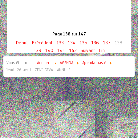
Page 138 sur 147
Début
Précédent
133
134
135
136
137
138
139
140
141
142
Suivant
Fin
Vous êtes ici :
Accueil
AGENDA
Agenda passé
Jeudi 26 avril : ZENI GEVA : ANNULE