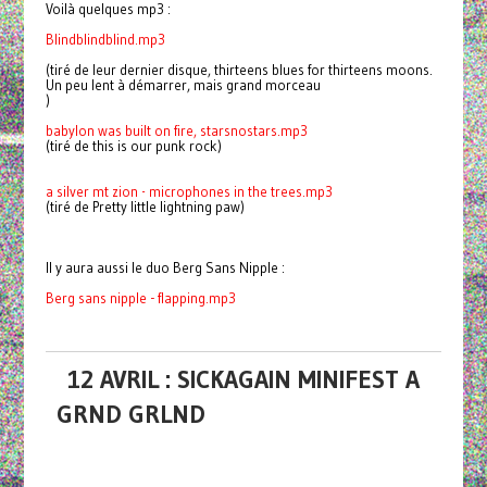
Voilà quelques mp3 :
Blindblindblind.mp3
(tiré de leur dernier disque, thirteens blues for thirteens moons.
Un peu lent à démarrer, mais grand morceau
)
babylon was built on fire, starsnostars.mp3
(tiré de this is our punk rock)
a silver mt zion - microphones in the trees.mp3
(tiré de Pretty little lightning paw)
Il y aura aussi le duo Berg Sans Nipple :
Berg sans nipple - flapping.mp3
12 AVRIL : SICKAGAIN MINIFEST A
GRND GRLND