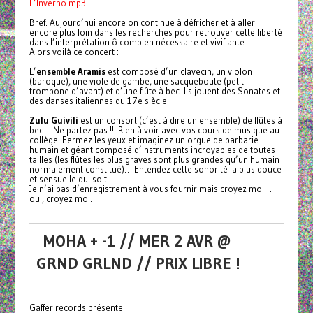
L’Inverno.mp3
Bref. Aujourd’hui encore on continue à défricher et à aller
encore plus loin dans les recherches pour retrouver cette liberté
dans l’interprétation ô combien nécessaire et vivifiante.
Alors voilà ce concert :
L’
ensemble Aramis
est composé d’un clavecin, un violon
(baroque), une viole de gambe, une sacqueboute (petit
trombone d’avant) et d’une flûte à bec. Ils jouent des Sonates et
des danses italiennes du 17e siècle.
Zulu Guivili
est un consort (c’est à dire un ensemble) de flûtes à
bec… Ne partez pas !!! Rien à voir avec vos cours de musique au
collège. Fermez les yeux et imaginez un orgue de barbarie
humain et géant composé d’instruments incroyables de toutes
tailles (les flûtes les plus graves sont plus grandes qu’un humain
normalement constitué)… Entendez cette sonorité la plus douce
et sensuelle qui soit…
Je n’ai pas d’enregistrement à vous fournir mais croyez moi…
oui, croyez moi.
MOHA + -1 // MER 2 AVR @
GRND GRLND // PRIX LIBRE !
Gaffer records présente :