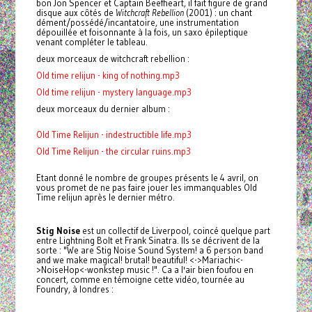
bon Jon Spencer et Captain Beefheart, il fait figure de grand
disque aux côtés de
Witchcraft Rebellion
(2001) : un chant
dément/possédé/incantatoire, une instrumentation
dépouillée et foisonnante à la fois, un saxo épileptique
venant compléter le tableau.
deux morceaux de witchcraft rebellion :
Old time relijun - king of nothing.mp3
Old time relijun - mystery language.mp3
deux morceaux du dernier album :
Old Time Relijun - indestructible life.mp3
Old Time Relijun - the circular ruins.mp3
Etant donné le nombre de groupes présents le 4 avril, on
vous promet de ne pas faire jouer les immanquables Old
Time relijun après le dernier métro.
Stig Noise
est un collectif de Liverpool, coincé quelque part
entre Lightning Bolt et Frank Sinatra. Ils se décrivent de la
sorte : "We are Stig Noise Sound System! a 6 person band
and we make magical! brutal! beautiful! <->Mariachi<-
>NoiseHop<-wonkstep music !". Ca a l'air bien foufou en
concert, comme en témoigne cette vidéo, tournée au
Foundry, à londres :