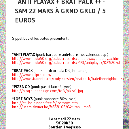
ANTI PLAYAX + BRAT PACK ++ -
SAM 22 MARS À GRND GRLD / 5
EUROS
Sippet boy et les potes presentent :
*ANTI PLAYAX
(punk hardcore anti-tourisme, valencia, esp )
http://www.nodo50.org/trabucrecords/antiplayax/antiplayax.htm
http://www.nodo50.org/trabucrecords/MP3/antiplayax/02%20Putos
*BRAT PACK
(punk hardcore ala DRI, hollande)
http://www.brtpck.com/
http://www.student.ru.nl/rody.kersten/bratpack/hatetheneighbours/b
*PIZZA OD
(punk pas si fauché, lyon)
http://blog.supadezign.com/tofs/pizza1.jpg
*LOST BOYS
(punk hardcore 80's, lyon)
http://stillholdingon.free.fr/lostboys.html
http://users.skynet.be/fa558105/04tutablu.mp3
Le samedi 22 mars
5€ 20h30
Soutien à veg'asso