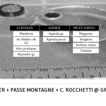
GZ BOHLEN
AGENDA
PIECES JOINTES
Manifeste
Agenda gz
Magazine
les Ateliers de
Agenda passé
Imagerie
GZ
Archives chaos
Infos pratiques
Chantier
Rejoindre gz
LVER + PASSE MONTAGNE + C. ROCCHETTI @