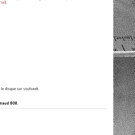
rse
).
 le disque sur soulseek.
rnaud 808.