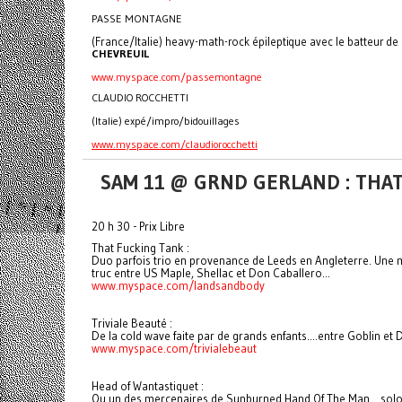
PASSE MONTAGNE
(France/Italie) heavy-math-rock épileptique avec le batteur de
CHEVREUIL
www.myspace.com/passemontagne
CLAUDIO ROCCHETTI
(Italie) expé/impro/bidouillages
www.myspace.com/claudiorocchetti
SAM 11 @ GRND GERLAND : THA
20 h 30 - Prix Libre
That Fucking Tank :
Duo parfois trio en provenance de Leeds en Angleterre. Une m
truc entre US Maple, Shellac et Don Caballero...
www.myspace.com/landsandbody
Triviale Beauté :
De la cold wave faite par de grands enfants....entre Goblin e
www.myspace.com/trivialebeaut
Head of Wantastiquet :
Ou un des mercenaires de Sunburned Hand Of The Man....solo 