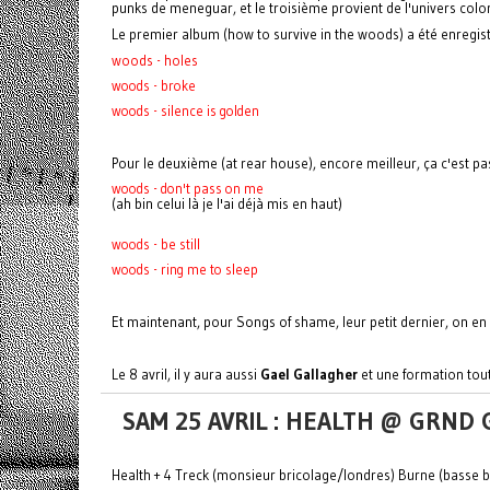
punks de meneguar, et le troisième provient de l'univers colo
Le premier album (how to survive in the woods) a été enregistr
woods - holes
woods - broke
woods - silence is golden
Pour le deuxième (at rear house), encore meilleur, ça c'est pas
woods - don't pass on me
(ah bin celui là je l'ai déjà mis en haut)
woods - be still
woods - ring me to sleep
Et maintenant, pour Songs of shame, leur petit dernier, on en e
Le 8 avril, il y aura aussi
Gael Gallagher
et une formation to
SAM 25 AVRIL : HEALTH @ GRND
Health + 4 Treck (monsieur bricolage/londres) Burne (basse ba