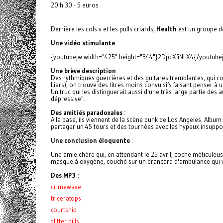
20 h 30 - 5 euros
Derrière les cols v et les pulls criards,
Health
est un groupe de
Une vidéo stimulante
:
{youtubejw width="425" height="344"}2DpcXfiNLX4{/youtube
Une brève description
:
Des rythmiques guerrières et des guitares tremblantes, qui c
Liars), on trouve des titres moins convulsifs faisant penser à
Un truc qui les distinguerait aussi d'une très large partie de
dépressive".
Des amitiés paradoxales
:
A la base, ils viennent de la scène punk de Los Angeles. Album
partager un 45 tours et des tournées avec les hypeux insuppor
Une conclusion éloquente
:
Une amie chère qui, en attendant le 25 avril, coche méticuleu
masque à oxygène, couché sur un brancard d'ambulance qui va 
Des MP3 :
crimewave
triceratops
courtship
glitter pills