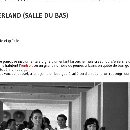
ERLAND (SALLE DU BAS)
e et grâcile.
'une panoplie instrumentale digne d'un enfant farouche mais créatif qui s'enfer
'
ils habitent
l'endroit
où un grand nombre de jeunes
urbains
en quête de bon goû
(oué, rien que ça).
des voix de fausset, à la façon d'un bee-gee éraillé ou d'un bûcheron rabougri qui