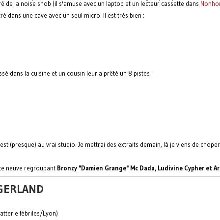
ré de la noise snob (il s'amuse avec un laptop et un lecteur cassette dans
Nonho
é dans une cave avec un seul micro. Il est très bien :
sé dans la cuisine et un cousin leur a prêté un 8 pistes :
st (presque) au vrai studio. Je mettrai des extraits demain, là je viens de choper
ute neuve regroupant
Bronzy "Damien Grange" Mc Dada, Ludivine Cypher et A
 GERLAND
tterie fébriles/Lyon)