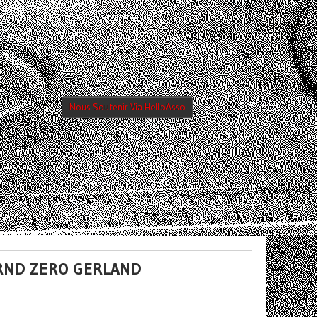
Nous Soutenir Via HelloAsso
 GRND ZERO GERLAND