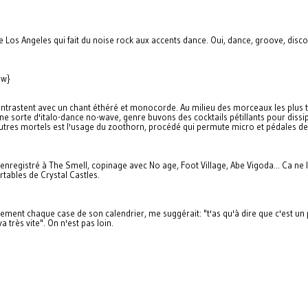
 Los Angeles qui fait du noise rock aux accents dance. Oui, dance, groove, disco
jw}
ontrastent avec un chant éthéré et monocorde. Au milieu des morceaux les plus t
 une sorte d'italo-dance no-wave, genre buvons des cocktails pétillants pour dissi
s autres mortels est l'usage du zoothorn, procédé qui permute micro et pédales de 
 enregistré à The Smell, copinage avec No age, Foot Village, Abe Vigoda... Ca ne
tables de Crystal Castles.
sement chaque case de son calendrier, me suggérait: "t'as qu'à dire que c'est un
très vite". On n'est pas loin.