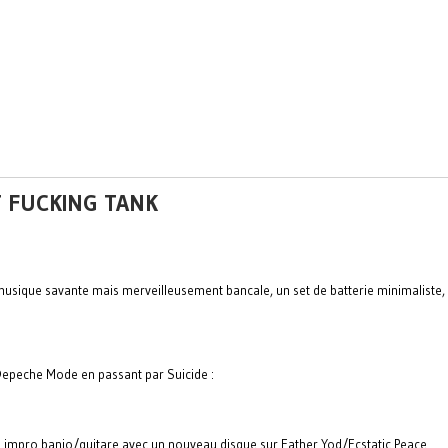
T FUCKING TANK
usique savante mais merveilleusement bancale, un set de batterie minimaliste, u
t Depeche Mode en passant par Suicide :
impro banjo/guitare avec un nouveau disque sur Father Yod/Ecstatic Peace...