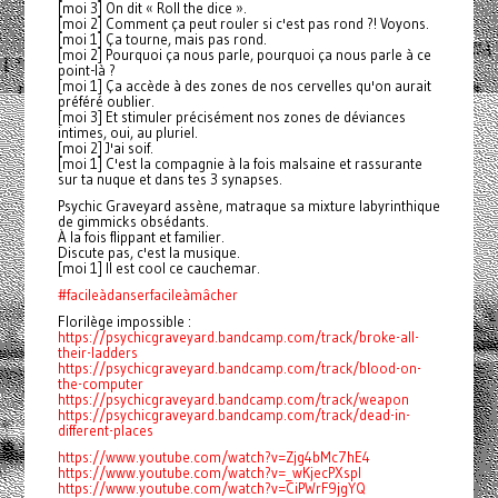
[moi 3] On dit « Roll the dice ».
[moi 2] Comment ça peut rouler si c'est pas rond ?! Voyons.
[moi 1] Ça tourne, mais pas rond.
[moi 2] Pourquoi ça nous parle, pourquoi ça nous parle à ce
point-là ?
[moi 1] Ça accède à des zones de nos cervelles qu'on aurait
préféré oublier.
[moi 3] Et stimuler précisément nos zones de déviances
intimes, oui, au pluriel.
[moi 2] J'ai soif.
[moi 1] C'est la compagnie à la fois malsaine et rassurante
sur ta nuque et dans tes 3 synapses.
Psychic Graveyard assène, matraque sa mixture labyrinthique
de gimmicks obsédants.
À la fois flippant et familier.
Discute pas, c'est la musique.
[moi 1] Il est cool ce cauchemar.
#facileàdanserfacileàmâcher
Florilège impossible :
https://psychicgraveyard.bandcamp.com/track/broke-all-
their-ladders
https://psychicgraveyard.bandcamp.com/track/blood-on-
the-computer
https://psychicgraveyard.bandcamp.com/track/weapon
https://psychicgraveyard.bandcamp.com/track/dead-in-
different-places
https://www.youtube.com/watch?v=Zjg4bMc7hE4
https://www.youtube.com/watch?v=_wKjecPXspI
https://www.youtube.com/watch?v=CiPWrF9jgYQ