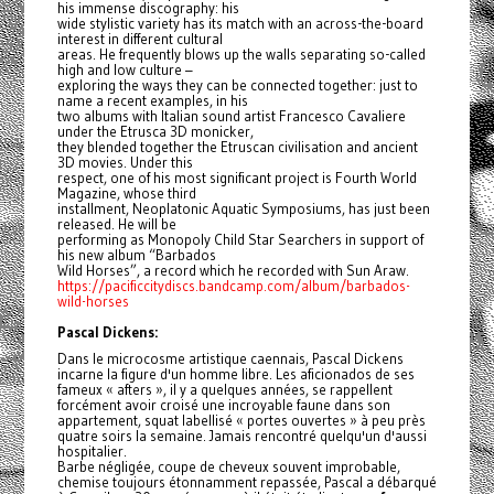
his immense discography: his
wide stylistic variety has its match with an across-the-board
interest in different cultural
areas. He frequently blows up the walls separating so-called
high and low culture –
exploring the ways they can be connected together: just to
name a recent examples, in his
two albums with Italian sound artist Francesco Cavaliere
under the Etrusca 3D monicker,
they blended together the Etruscan civilisation and ancient
3D movies. Under this
respect, one of his most significant project is Fourth World
Magazine, whose third
installment, Neoplatonic Aquatic Symposiums, has just been
released. He will be
performing as Monopoly Child Star Searchers in support of
his new album “Barbados
Wild Horses”, a record which he recorded with Sun Araw.
https://pacificcitydiscs.bandcamp.com/album/barbados-
wild-horses
Pascal Dickens:
Dans le microcosme artistique caennais, Pascal Dickens
incarne la figure d'un homme libre. Les aficionados de ses
fameux « afters », il y a quelques années, se rappellent
forcément avoir croisé une incroyable faune dans son
appartement, squat labellisé « portes ouvertes » à peu près
quatre soirs la semaine. Jamais rencontré quelqu'un d'aussi
hospitalier.
Barbe négligée, coupe de cheveux souvent improbable,
chemise toujours étonnamment repassée, Pascal a débarqué