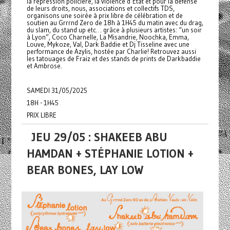
la répression policière, la violence d’État et pour la défense
de leurs droits, nous, associations et collectifs TDS,
organisons une soirée à prix libre de célébration et de
soutien au Grrrnd Zero de 18h à 1H45 du matin avec du drag,
du slam, du stand up etc… grâce à plusieurs artistes: “un soir
à Lyon”, Coco Charnelle, La Misandrie, Noochka, Emma,
Louve, Mykoze, Val, Dark Baddie et Dj Tisseline avec une
performance de Azylis, hostée par Charlie! Retrouvez aussi
les tatouages de Fraiz et des stands de prints de Darkbaddie
et Ambrose.
SAMEDI 31/05/2025
18H - 1H45
PRIX LIBRE
JEU 29/05 : SHAKEEB ABU
HAMDAN + STÉPHANIE LOTION +
BEAR BONES, LAY LOW