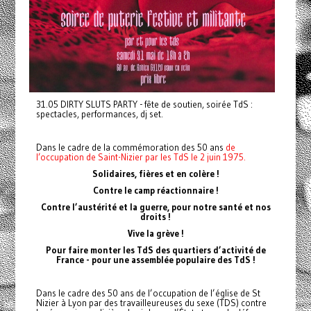
31.05 DIRTY SLUTS PARTY - fête de soutien, soirée TdS :
spectacles, performances, dj set.
Dans le cadre de la commémoration des 50 ans
de
l’occupation de Saint-Nizier par les TdS le 2 juin 1975.
Solidaires, fières et en colère !
Contre le camp réactionnaire !
Contre l’austérité et la guerre, pour notre santé et nos
droits !
Vive la grève !
Pour faire monter les TdS des quartiers d’activité de
France - pour une assemblée populaire des TdS !
Dans le cadre des 50 ans de l’occupation de l’église de St
Nizier à Lyon par des travailleureuses du sexe (TDS) contre