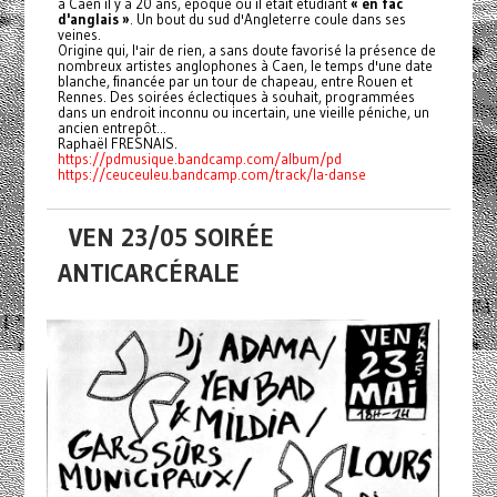
à Caen il y a 20 ans, époque où il était étudiant
« en fac
d'anglais »
. Un bout du sud d'Angleterre coule dans ses
veines.
Origine qui, l'air de rien, a sans doute favorisé la présence de
nombreux artistes anglophones à Caen, le temps d'une date
blanche, financée par un tour de chapeau, entre Rouen et
Rennes. Des soirées éclectiques à souhait, programmées
dans un endroit inconnu ou incertain, une vieille péniche, un
ancien entrepôt...
Raphaël FRESNAIS.
https://pdmusique.bandcamp.com/album/pd
https://ceuceuleu.bandcamp.com/track/la-danse
VEN 23/05 SOIRÉE
ANTICARCÉRALE