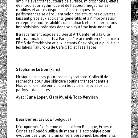
amplifie avec transducteurs de surface, microphones, effets
de modulation rythmique et de hauteur, mégaphones
modifiés et autres dispositifs électroniques. Ses
performances se déroulent selon des structures ouvertes,
laissant place aux accidents génératifs et à l’improvisation,
en réponse aux instabilités du feedback et aux interactions
imprévisibles intégrées dans son système instrumental.
Il a récemment exposé au Beirut Art Center et à la Cité
internationale des arts à Paris, a été accueilli en résidence à
l’EMS de Stockholm et aux Instants Chavirés, et a publié sur
les labels Takuroku de Cafe OTO et Tsss Tapes.
Stéphanie Lotion
(Paris)
Musique en spray pour transe hydratante. Collectif de
recherche pour une skincare routine transcendantale.
Nouvelle formule enrichie en boucles improvisées et –
parfois – dansantes.
Avec :
June Loper, Clara Muel & Toco Vervisch
Bear Bones, Lay Low
(Belgique)
D’origine vénézuélienne et installé en Belgique, Ernesto
González Rondón utilise du matériel électronique pour
évoquer des visions d’un univers personnel. Les éléments