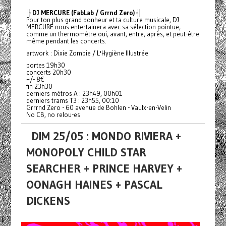
╠ DJ MERCURE (FabLab / Grrnd Zero) ╣
Pour ton plus grand bonheur et ta culture musicale, DJ
MERCURE nous entertainera avec sa sélection pointue,
comme un thermomètre oui, avant, entre, après, et peut-être
même pendant les concerts.
artwork : Dixie Zombie / L'Hygiène Illustrée
portes 19h30
concerts 20h30
+/- 8€
fin 23h30
derniers métros A : 23h49, 00h01
derniers trams T3 : 23h55, 00:10
Grrrnd Zero - 60 avenue de Bohlen - Vaulx-en-Velin
No CB, no relou-es
DIM 25/05 : MONDO RIVIERA +
MONOPOLY CHILD STAR
SEARCHER + PRINCE HARVEY +
OONAGH HAINES + PASCAL
DICKENS