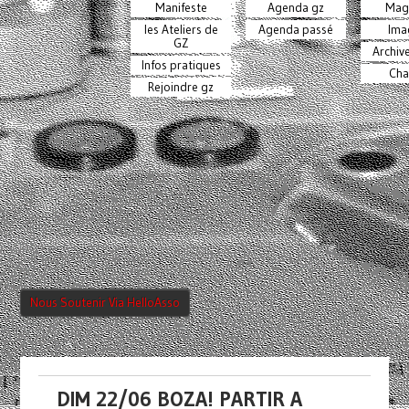
Manifeste
Agenda gz
Mag
les Ateliers de
Agenda passé
Ima
GZ
Archiv
Infos pratiques
Cha
Rejoindre gz
Nous Soutenir Via HelloAsso
DIM 22/06 BOZA! PARTIR A