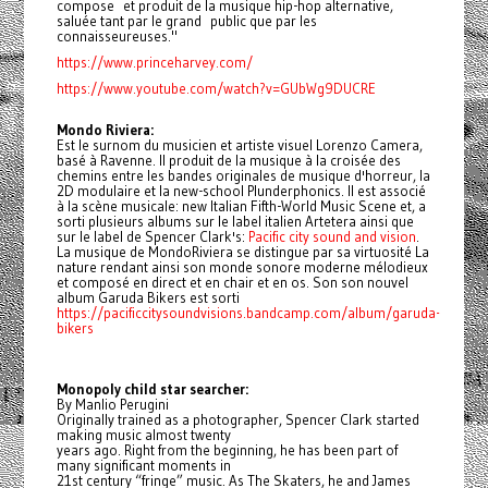
compose et produit de la musique hip-hop alternative,
saluée tant par le grand public que par les
connaisseureuses."
https://www.princeharvey.com/
https://www.youtube.com/watch?v=GUbWg9DUCRE
Mondo Riviera:
Est le surnom du musicien et artiste visuel Lorenzo Camera,
basé à Ravenne. Il produit de la musique à la croisée des
chemins entre les bandes originales de musique d'horreur, la
2D modulaire et la new-school Plunderphonics. Il est associé
à la scène musicale: new Italian Fifth-World Music Scene et, a
sorti plusieurs albums sur le label italien Artetera ainsi que
sur le label de Spencer Clark's:
Pacific city sound and vision
.
La musique de MondoRiviera se distingue par sa virtuosité La
nature rendant ainsi son monde sonore moderne mélodieux
et composé en direct et en chair et en os. Son son nouvel
album Garuda Bikers est sorti
https://pacificcitysoundvisions.bandcamp.com/album/garuda-
bikers
Monopoly child star searcher:
By Manlio Perugini
Originally trained as a photographer, Spencer Clark started
making music almost twenty
years ago. Right from the beginning, he has been part of
many significant moments in
21st century “fringe” music. As The Skaters, he and James