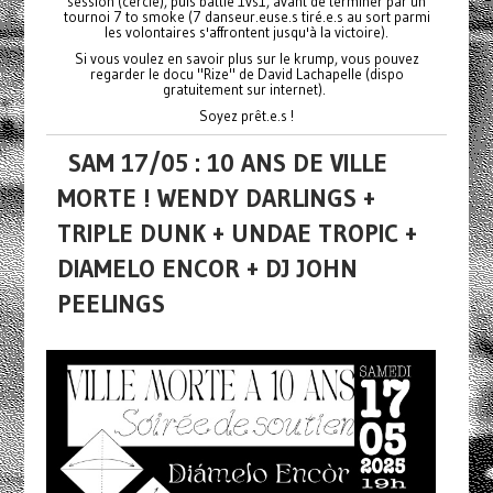
session (cercle), puis battle 1vs1, avant de terminer par un
tournoi 7 to smoke (7 danseur.euse.s tiré.e.s au sort parmi
les volontaires s'affrontent jusqu'à la victoire).
Si vous voulez en savoir plus sur le krump, vous pouvez
regarder le docu "Rize" de David Lachapelle (dispo
gratuitement sur internet).
Soyez prêt.e.s !
SAM 17/05 : 10 ANS DE VILLE
MORTE ! WENDY DARLINGS +
TRIPLE DUNK + UNDAE TROPIC +
DIAMELO ENCOR + DJ JOHN
PEELINGS