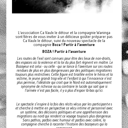
L'association Ca Vaulx le détour et la compagnie Waninga
sont fières de vous inviter à un délicieux goûter préparer pas
Ca Vaulx le détour, suivi du nouveau spectacle de la
compagnie
Boza ! Partir à l'aventure
BOZA ! Partir à l'avanture
Les routes de l’exil sont connues pour être des lieux de non-droits,
des espaces où la violence et la loi du plus fort règnent en maître. Le
Bozayeur est celui - ou celle - qui se lance à l’aventure sur ces routes
rendues de plus en plus dangereuses par des politiques migratoires
toujours plus restrictives. Cette figure est tiraillée entre le héros et la
victime, le jeune grandi trop vite et l’enfant à qui l’innocence n’est
plus permise, l’idéaliste qui croit que le Nord est automatiquement
synonyme de richesse ou au contraire le lucide qui sait que si
l’arrivée n’est pas facile, il y a plus d’espoir là-bas qu’ici.
Le spectacle s’inspire à la fois des récits vécus par les participant·e·s
et cherche à mettre en perspective ce vécu intime et personnel avec
un système, des décisions politiques et une appréhension des
migrations au nord qui rendent ce voyage toujours plus dangereux.
Sans pathos, parfois avec humour et parfois avec colère, la
compagnie cherche à raconter l’histoire des bozayeurs qui la