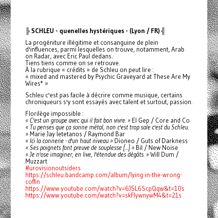
╠ SCHLEU - quenelles hystériques - (Lyon / FR) ╣
La progéniture illégitime et consanguine de plein
d'influences, parmi lesquelles on trouve, notamment, Arab
on Radar, avec Eric Paul dedans.
Tiens tiens comme on se retrouve.
À la rubrique « crédits » de Schleu on peut lire :
« mixed and mastered by Psychic Graveyard at These Are My
Wires* »
Schleu c'est pas facile à décrire comme musique, certains
chroniqueurs s'y sont essayés avec talent et surtout, passion.
Florilège impossible :
« C'est un groupe avec qui il fait bon vivre. »
El Gep / Core and Co
« Tu penses que ça sonne métal, non c'est trop sale c'est du Schleu.
»
Marie Jay letetanos / Raymond Bar
« Ici la connerie - d'un haut niveau »
Dioneo / Guts of Darkness
« Ses poignets font preuve de souplesse [...] »
Bil / New Noise
« Je n'ose imaginer, en live, l'étendue des dégâts. »
Will Dum /
Muzzart
#urovisionoutsiders
https://schleu.bandcamp.com/album/lying-in-the-wrong-
coffin
https://www.youtube.com/watch?v=6JSL6ScpQqw&t=10s
https://www.youtube.com/watch?v=skFlywnywM4&t=21s