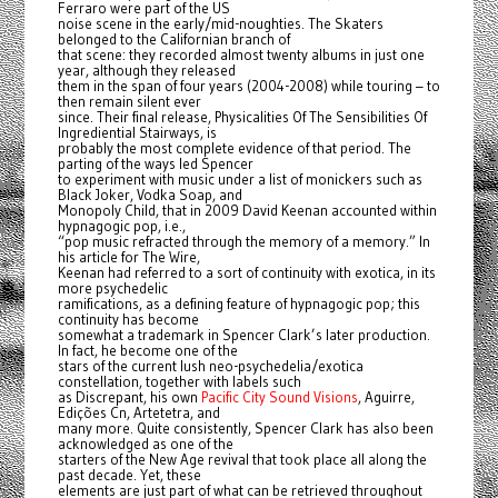
Ferraro were part of the US
noise scene in the early/mid-noughties. The Skaters
belonged to the Californian branch of
that scene: they recorded almost twenty albums in just one
year, although they released
them in the span of four years (2004-2008) while touring – to
then remain silent ever
since. Their final release, Physicalities Of The Sensibilities Of
Ingrediential Stairways, is
probably the most complete evidence of that period. The
parting of the ways led Spencer
to experiment with music under a list of monickers such as
Black Joker, Vodka Soap, and
Monopoly Child, that in 2009 David Keenan accounted within
hypnagogic pop, i.e.,
“pop music refracted through the memory of a memory.” In
his article for The Wire,
Keenan had referred to a sort of continuity with exotica, in its
more psychedelic
ramifications, as a defining feature of hypnagogic pop; this
continuity has become
somewhat a trademark in Spencer Clark’s later production.
In fact, he become one of the
stars of the current lush neo-psychedelia/exotica
constellation, together with labels such
as Discrepant, his own
Pacific City Sound Visions
, Aguirre,
Edições Cn, Artetetra, and
many more. Quite consistently, Spencer Clark has also been
acknowledged as one of the
starters of the New Age revival that took place all along the
past decade. Yet, these
elements are just part of what can be retrieved throughout