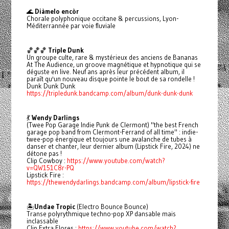
🌊
Diàmelo encòr
Chorale polyphonique occitane & percussions, Lyon-
Méditerrannée par voie fluviale
🏀
🏀
🏀
Triple Dunk
Un groupe culte, rare & mystérieux des anciens de Bananas
At The Audience, un groove magnétique et hypnotique qui se
déguste en live. Neuf ans après leur précédent album, il
paraît qu'un nouveau disque pointe le bout de sa rondelle !
Dunk Dunk Dunk
https://tripledunk.bandcamp.com/album/dunk-dunk-dunk
💃
Wendy Darlings
(Twee Pop Garage Indie Punk de Clermont) "the best French
garage pop band from Clermont-Ferrand of all time" : indie-
twee-pop énergique et toujours une avalanche de tubes à
danser et chanter, leur dernier album (Lipstick Fire, 2024) ne
détone pas !
Clip Cowboy :
https://www.youtube.com/watch?
v=QW151C8r-PQ
Lipstick Fire :
https://thewendydarlings.bandcamp.com/album/lipstick-fire
🏝️
Undae Tropic
(Electro Bounce Bounce)
Transe polyrythmique techno-pop XP dansable mais
inclassable
Clip Extra Flores :
https://www.youtube.com/watch?