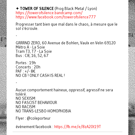
✦ TOWER OF SILENCE
(Prog Black Metal / Lyon)
https://towerofsilence.bandcamp.com/
https://www.facebook.com/towerofsilence777
Progresser tant bien que mal dans le chaos, à mesure que le
sol s'écroule.
-
GRRRND ZERO, 60 Avenue de Bohlen, Vaulx en Velin 69120
Métro A - La Soie
Tram T3, T7 - La Soie
Bus : C8, 16, 52, 67
Portes : 19h
Concerts : 20h
PAF : +/- 8€
NO CB ! ONLY CASH IS REAL !
-
Aucun comportement haineux, oppressif, agressif ne sera
toléré.
NO SEXISM
NO FASCIST BEHAVIOUR
NO RACISM
NO TRANS-LESBO-HOMOPHOBIA
Flyer : @coleporteur
évènement facebook :
https://fb.me/e/8zA20t19T