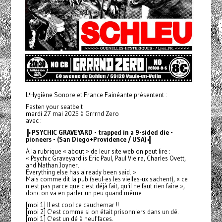
L'Hygiène Sonore et France Fainéante présentent :
Fasten your seatbelt
mardi 27 mai 2025 à Grrrnd Zero
avec :
╠ PSYCHIC GRAVEYARD - trapped in a 9-sided die -
pioneers - (San Diego+Providence / USA) ╣
À la rubrique « about » de leur site web on peut lire :
« Psychic Graveyard is Eric Paul, Paul Vieira, Charles Ovett,
and Nathan Joyner.
Everything else has already been said. »
Mais comme dit la pub (seul-es les vielles-ux sachent), « ce
n'est pas parce que c'est déjà fait, qu'il ne faut rien faire »,
donc on va en parler un peu quand même.
[moi 1] Il est cool ce cauchemar !!
[moi 2] C'est comme si on était prisonniers dans un dé.
[moi 1] C'est un dé à neuf faces.