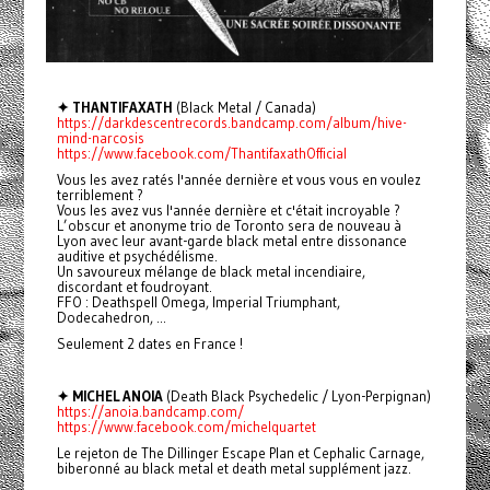
✦ THANTIFAXATH
(Black Metal / Canada)
https://darkdescentrecords.bandcamp.com/album/hive-
mind-narcosis
https://www.facebook.com/ThantifaxathOfficial
Vous les avez ratés l'année dernière et vous vous en voulez
terriblement ?
Vous les avez vus l'année dernière et c'était incroyable ?
L’obscur et anonyme trio de Toronto sera de nouveau à
Lyon avec leur avant-garde black metal entre dissonance
auditive et psychédélisme.
Un savoureux mélange de black metal incendiaire,
discordant et foudroyant.
FFO : Deathspell Omega, Imperial Triumphant,
Dodecahedron, ...
Seulement 2 dates en France !
✦ MICHEL ANOIA
(Death Black Psychedelic / Lyon-Perpignan)
https://anoia.bandcamp.com/
https://www.facebook.com/michelquartet
Le rejeton de The Dillinger Escape Plan et Cephalic Carnage,
biberonné au black metal et death metal supplément jazz.