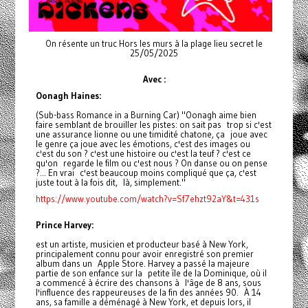
On résente un truc Hors les murs à la plage lieu secret le
25/05/2025
Avec :
Oonagh Haines:
(Sub-bass Romance in a Burning Car) "Oonagh aime bien
faire semblant de brouiller les pistes: on sait pas trop si c'est
une assurance lionne ou une timidité chatone, ça joue avec
le genre ça joue avec les émotions, c'est des images ou
c'est du son ? c'est une histoire ou c'est la teuf ? c'est ce
qu'on regarde le film ou c'est nous ? On danse ou on pense
?... En vrai c'est beaucoup moins compliqué que ça, c'est
juste tout à la fois dit, là, simplement."
https://www.youtube.com/watch?v=Sf7ehzt92aY&t=431s
Prince Harvey:
est un artiste, musicien et producteur basé à New York,
principalement connu pour avoir enregistré son premier
album dans un Apple Store. Harvey a passé la majeure
partie de son enfance sur la petite île de la Dominique, où il
a commencé à écrire des chansons à l'âge de 8 ans, sous
l'influence des rappeureuses de la fin des années 90. À 14
ans, sa famille a déménagé à New York, et depuis lors, il