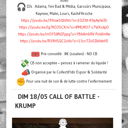
Soie)
DJs : Adama, Yen Bad & Mildia, Garssûrs Municipaux,
Kaynixe, Malin, Lours, Kashif Kroche
https://youtu.be/99owSQhJhls?si=1OZ3tt-K9pAyiWZh
https://youtu.be/Ig7KO3SCXr4?si=lPMLMO7-s7WXsdpD
https://youtu.be/mOYS8N2Fppg?si=YBbAm6RV-PoWImNv
https://youtu.be/R39HSQC2oVo?si=13sriTZv0ZkHdxH5
Prix conseillé : 8€ (soutien) - NO CB
CB non acceptée – pensez à ramener du liquide !
Organisé par le Collectif Idir Espoir & Solidarité
Pour une nuit de son & de lutte contre l’enfermement
DIM 18/05 CALL OF BATTLE -
KRUMP