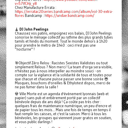
v=57tfCHji_y8
Chez Manufacture Errata :
https://erratac20series.bandcamp.com/album/vol-30-extra-
flores
Bandcamp :
https://undae.bandcamp.com/
🧹
DJ John Peelings
Chaussez vos patins, empoignez vos balais, DJ John Peelings
sonorise le ménage collectif au rythme des plus grands tubes
tamils et hindis du moment. Tout le monde dehors à 1h20
pour prendre le métro de 1h40 : ceci n'est pas une
"nocturne" !
🎯
Objectif Zéro Relou : Racistes Sexistes Validistes ou tout
simplement Relous ? Non merci ! La team d'orga sera visible,
n'hésitez pas à nous interpeller au moindre souci - on
compte sur la vigilance et la solidarité de tous et toutes pour
que chacun et chacune puisse passer une bonne soirée
😎
Masques, bouchons d'oreilles & Ethylotest dispos, merci de
ne pas fumer dans la salle !
💀
Ville Morte est un agenda d'événement lyonnais (web et
papier) sans pub et entièrement porté par un collectif
bénévole depuis dix ans déjà ! Ça coûte pas très cher :
quelques frais de maintenance numérique, un peu d'encre et
de papier tous les mois... Mais une fois de temps en temps il
faut remplir les caisses, et c'est la saison. Merci à tous les
bénévoles, les groupes qui viennent jouer gratos en soutien,
et vous public darlings !