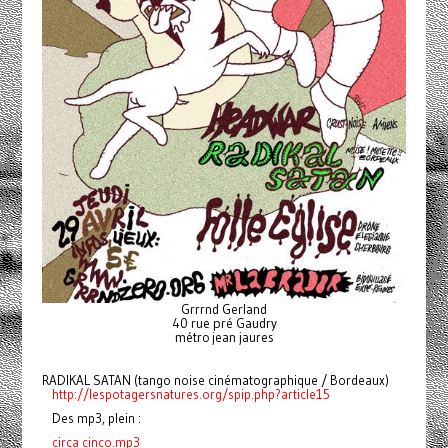
Grrrnd Gerland
40 rue pré Gaudry
métro jean jaures
RADIKAL SATAN (tango noise cinématographique / Bordeaux)
http://lespotagersnatures.org/spip.php?article15
Des mp3, plein :
circa cinco.mp3