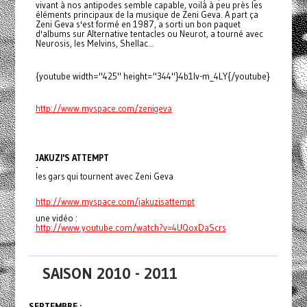
vivant à nos antipodes semble capable, voilà à peu près les
éléments principaux de la musique de Zeni Geva. A part ça
Zeni Geva s'est formé en 1987, a sorti un bon paquet
d'albums sur Alternative tentacles ou Neurot, a tourné avec
Neurosis, les Melvins, Shellac...
{youtube width="425" height="344"}4b1lv-m_4LY{/youtube}
http://www.myspace.com/
zenigeva
JAKUZI'S ATTEMPT
-
les gars qui tournent avec Zeni Geva
http://www.myspace.com/
jakuzisattempt
une vidéo :
http://www.youtube.com/watch?
v=4UQoxDaScrs
SAISON 2010 - 2011
SEPTEMBRE :