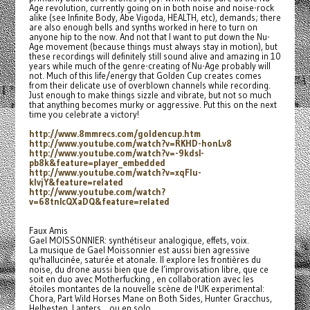
Age revolution, currently going on in both noise and noise-rock
alike (see Infinite Body, Abe Vigoda, HEALTH, etc), demands; there
are also enough bells and synths worked in here to turn on
anyone hip to the now. And not that I want to put down the Nu-
Age movement (because things must always stay in motion), but
these recordings will definitely still sound alive and amazing in 10
years while much of the genre-creating of Nu-Age probably will
not. Much of this life/energy that Golden Cup creates comes
from their delicate use of overblown channels while recording.
Just enough to make things sizzle and vibrate, but not so much
that anything becomes murky or aggressive. Put this on the next
time you celebrate a victory!
http://www.8mmrecs.com/
goldencup.htm
http://www.youtube.com/watch?
v=RKHD-honLv8
http://www.youtube.com/watch?
v=-9kdsI-
pb8k&feature=player_
embedded
http://www.youtube.com/watch?
v=xqFlu-
klvjY&feature=related
http://www.youtube.com/watch?
v=68tnIcQXaDQ&feature=related
Faux Amis
Gael MOISSONNIER: synthétiseur analogique, effets, voix.
La musique de Gael Moissonnier est aussi bien agressive
qu'hallucinée, saturée et atonale. Il explore les frontières du
noise, du drone aussi bien que de l’improvisation libre, que ce
soit en duo avec Motherfucking , en collaboration avec les
étoiles montantes de la nouvelle scène de l'UK experimental:
Chora, Part Wild Horses Mane on Both Sides, Hunter Gracchus,
Helhesten, Lanters... ou en solo.