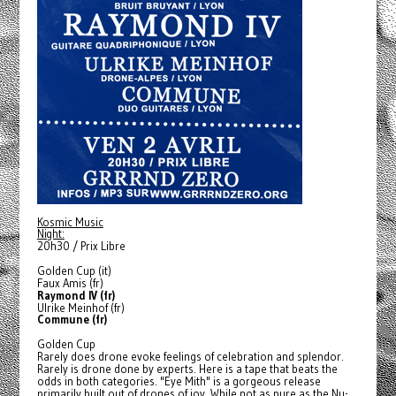
Kosmic Music
Night:
20h30 / Prix Libre
Golden Cup (it)
Faux Amis (fr)
Raymond IV (fr)
Ulrike Meinhof (fr)
Commune (fr)
Golden Cup
Rarely does drone evoke feelings of celebration and splendor.
Rarely is drone done by experts. Here is a tape that beats the
odds in both categories. "Eye Mith" is a gorgeous release
primarily built out of drones of joy. While not as pure as the Nu-