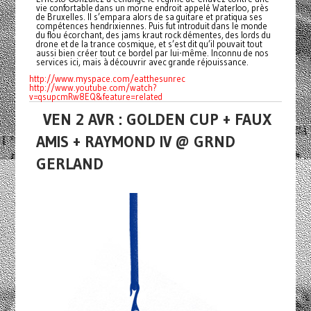
vie confortable dans un morne endroit appelé Waterloo, près
de Bruxelles. Il s’empara alors de sa guitare et pratiqua ses
compétences hendrixiennes. Puis fut introduit dans le monde
du flou écorchant, des jams kraut rock démentes, des lords du
drone et de la trance cosmique, et s’est dit qu’il pouvait tout
aussi bien créer tout ce bordel par lui-même. Inconnu de nos
services ici, mais à découvrir avec grande réjouissance.
http://www.myspace.com/
eatthesunrec
http://www.youtube.com/watch?
v
=qsupcmRw8EQ&feature=related
VEN 2 AVR : GOLDEN CUP + FAUX
AMIS + RAYMOND IV @ GRND
GERLAND