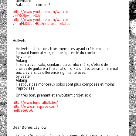
allemand.
Satanadelic combo !
http://www.youtube.com/watch?
v
=YRs9jw_mRUk
http://www.youtube.com/watch?
v
=fmMdCbbaH0c&feature=related
Hellvete
Hellvete est l’un des trois membres ayant créé le collectif
flamand Funeral Folk, et une figure-clé du combo
Sylvester
Anfang
II. Son travail solo, similaire au combo mère, s’étend de
drones de guitare à l’inspiration folk à un ésotérisme minimal
aux claviers. La différence signifiante avec
Sylvester
Anfang
II est que ces morceaux solos sont plus composés et moins
improvisés.
Un très bon, prenant et envoûtant projet solo.
http://www.funeralfolk.be/
http://www.myspace.com/
hellvet
e666
Bear Bones Lay low
Ernesto González a échangé le régime de Chavez contre une