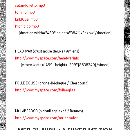
satan-folletto.mp3
tomillo.mp3
EnElQuai.mp3
Prohibido.mp3
{dmotion width="480" height="384"}x3qkbw{/dmotion}
HEAD WAR (crust noise deluxe/ Amiens)
http://www.myspace.com/headwarinfo
{vimeo width="499" height="399"}8838240{/vimeo}
FOLLE EGLISE (drone élégiaque / Cherbourg)
http://www.myspace.com/folleeglise
Mr LABRADOR (bidouillage expé / Rennes)
http://www.myspace.com/mrlabrador