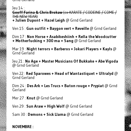
Jeu 14 :
Geoff Farina & Chris Brokaw
(ex-KARATE / CODEINE / COME /
THE NEW YEAR)
+ Julien Dupont + Hazel Leigh
@ Grnd Gerland
Ven 15 :
Gun outfit + Baygon vert + Reveille
@ Grnd Gerland
Dim 17 :
Non Horse + Asabikeshiinh + Rella the Woodcutter
+ Motherfucking + 300 ma + Sang
@ Grnd Gerland
Mar 19 :
Night terrors + Barberos + Jokari Players + Kayls
@
Grnd Gerland
Jeu 21 :
No Age
+ Master Musicians Of Bukkake
+ Abe Vigoda
@ Grnd Gerland
Ven 22 :
Red Sparowes + Head of Wantastiquet + Ultralyd
@
Grnd Gerland
Dim 24 :
Des Ark + Les Trucs + Baton rouge + Prypiat
@ Grnd
Gerland
Mer 27 :
Knut
@ Grnd Gerland
Ven 29 :
Sun Araw + High Wolf
@ Grnd Gerland
Sam 30 :
Demons + Sick Llama
@ Grnd Gerland
NOVEMBRE :