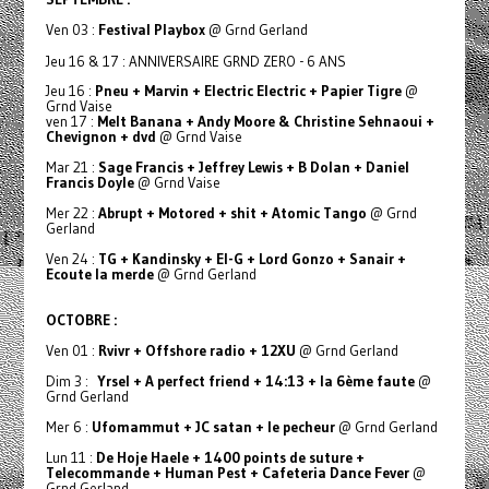
Ven 03 :
Festival Playbox
@ Grnd Gerland
Jeu 16 & 17 : ANNIVERSAIRE GRND ZERO - 6 ANS
Jeu 16 :
Pneu + Marvin + Electric Electric + Papier Tigre
@
Grnd Vaise
ven 17 :
Melt Banana + Andy Moore & Christine Sehnaoui +
Chevignon + dvd
@ Grnd Vaise
Mar 21 :
Sage Francis + Jeffrey Lewis + B Dolan + Daniel
Francis Doyle
@ Grnd Vaise
Mer 22 :
Abrupt + Motored + shit + Atomic Tango
@ Grnd
Gerland
Ven 24 :
TG + Kandinsky + El-G + Lord Gonzo + Sanair +
Ecoute la merde
@ Grnd Gerland
OCTOBRE :
Ven 01 :
Rvivr + Offshore radio + 12XU
@ Grnd Gerland
Dim 3 :
Yrsel + A perfect friend + 14:13 + la 6ème faute
@
Grnd Gerland
Mer 6 :
Ufomammut + JC satan + le pecheur
@ Grnd Gerland
Lun 11 :
De Hoje Haele + 1400 points de suture +
Telecommande + Human Pest + Cafeteria Dance Fever
@
Grnd Gerland