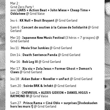
Mar 2 :
Grnd Zero Party !
avec
LIARS + Action Beat + John Wiese + Cheap Time +
Oddateee
@ Grnd Vaise
Jeu 4 :
KK Null + Bruit Bruyant
@ Grnd Gerland
Sam 6 :
Concert de soutien à la Caisse de Solidarité
@ Grnd
Gerland
Mer 10 :
Japanese New Music Festival
(3 héros = 7 groupes) @
Grnd Gerland
Jeu 11 :
Movie Star Junkies
@ Grnd Gerland
Dim 14 :
Death Sentence Panda
@ Grnd Gerland
Mar 16 :
Bob Log III
@ Grnd Gerland
Mer 17 :
Xiu xiu + Zola Jesus + Former Ghost + Demon's
Claws
@ Grnd Gerland
Jeu 18 :
Aidan Baker + Noveller + unFact
@ Grnd Gerland
Sam 20 :
Soirée BRK & Infekt
@ Grnd Gerland
Lun 22 :
CHEVREUIL + ALEXIS GIDEON + DANIEL HIGGS +
RAYMOND IV
@ Grnd Vaise
Sam 27 :
Prince Rama + Ciné Oblo + surprises [Dodeskaden
hors les murs !]
@ Grnd Gerland