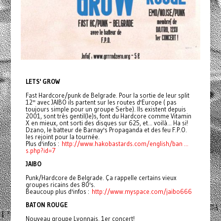
LETS' GROW
Fast Hardcore/punk de Belgrade. Pour la sortie de leur split
12'' avec JAIBO ils partent sur les routes d'Europe ( pas
toujours simple pour un groupe Serbe). Ils existent depuis
2001, sont très gentil(le)s, font du Hardcore comme Vitamin
X en mieux, ont sorti des disques sur 625, et... voilà... Ha si!
Dzano, le batteur de Barnay's Propaganda et des feu F.P.O.
les rejoint pour la tournée.
Plus d'infos :
http://www.hakobastards.com/
english/ban ...
s.php?id=7
JAIBO
Punk/Hardcore de Belgrade. Ça rappelle certains vieux
groupes ricains des 80's.
Beaucoup plus d'infos :
http://www.myspace.com/
jaibo666
BATON ROUGE
Nouveau groupe Lyonnais. 1er concert!