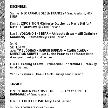
DECEMBRE :
Sam 4 :
NEOKARMA GOLDEN FRANCE
@ Grnd Gerland, PRIX
LIBRE
Dim 5 :
EXPOSITION Mâchurer-écacher de Marie Briffa /
Natalia Taravkova
@ Grnd Gerland
Lun 6 :
VOLCANO THE BEAR + Ahleuchatistas + Will Guthrie +
Kandinsky + Faux Amis
@ Grnd Gerland
Jeu 9 :
SK FESTIVAL
avec
TV BUDDHAS + KABUKI BUDDAH + CLARA CLARA +
DIRECTION SURVET + Les Lutins Patates de l'Espace
(mon
dieu, quel nom) @ Grnd Gerland
Lun 13 :
Feeling of Love + Primordial Undermind + Draïek
@
Grnd Gerland
Ven 17 :
Valina + Ekoe + Chick Peas
@ Grnd Gerland
JANVIER :
Mar 18 :
BLACK PACKERS + LOUP + .CUT feat. GIBET +
KAUMWALD
@ Grnd Gerland
Mer 19 :
COLLECTIF ISHTAR
@ Grnd Gerland
Jeu 20 :
LOVER !
@ Grnd Gerland