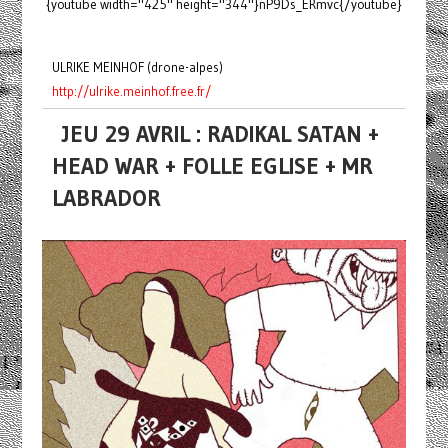
{youtube width="425" height="344"}nP9Ds_ERmvc{/youtube}
ULRIKE MEINHOF (drone-alpes)
http://ulrike.meinhof.free.fr/
JEU 29 AVRIL : RADIKAL SATAN +
HEAD WAR + FOLLE EGLISE + MR
LABRADOR