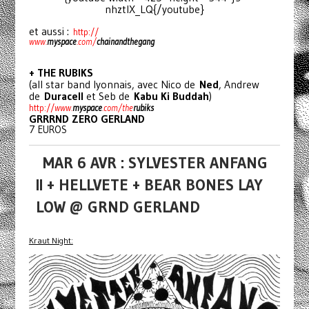
nhztlX_LQ{/youtube}
et aussi :
http://
www.
myspace
.com/
chainan
dthegang
+ THE RUBIKS
(all star band lyonnais, avec Nico de
Ned
, Andrew
de
Duracell
et Seb de
Kabu Ki Buddah
)
http://
www.
myspace
.com/the
rubi
ks
GRRRND ZERO GERLAND
7 EUROS
MAR 6 AVR : SYLVESTER ANFANG
II + HELLVETE + BEAR BONES LAY
LOW @ GRND GERLAND
Kraut Night: