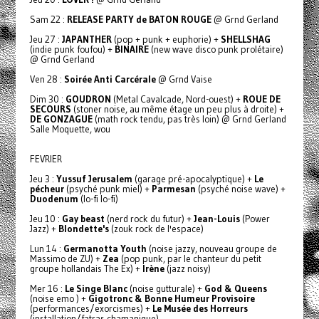
Sam 22 :
RELEASE PARTY de BATON ROUGE
@ Grnd Gerland
Jeu 27 :
JAPANTHER
(pop + punk + euphorie) +
SHELLSHAG
(indie punk foufou) +
BINAIRE
(new wave disco punk prolétaire)
@ Grnd Gerland
Ven 28 :
Soirée Anti Carcérale
@ Grnd Vaise
Dim 30 :
GOUDRON
(Metal Cavalcade, Nord-ouest) +
ROUE DE
SECOURS
(stoner noise, au même étage un peu plus à droite) +
DE GONZAGUE
(math rock tendu, pas très loin) @ Grnd Gerland
Salle Moquette, wou
FEVRIER
Jeu 3 :
Yussuf Jerusalem
(garage pré-apocalyptique) +
Le
pécheur
(psyché punk miel) +
Parmesan
(psyché noise wave) +
Duodenum
(lo-fi lo-fi)
Jeu 10 :
Gay beast
(nerd rock du futur) +
Jean-Louis
(Power
Jazz) +
Blondette's
(zouk rock de l'espace)
Lun 14 :
Germanotta Youth
(noise jazzy, nouveau groupe de
Massimo de ZU) +
Zea
(pop punk, par le chanteur du petit
groupe hollandais The Ex) +
Irène
(jazz noisy)
Mer 16 :
Le Singe Blanc
(noise gutturale) +
God & Queens
(noise emo ) +
Gigotronc & Bonne Humeur Provisoire
(performances/exorcismes) +
Le Musée des Horreurs
(installation/fatras chamanique)