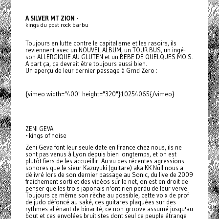
A SILVER MT ZION -
kings du post rock barbu
Toujours en lutte contre le capitalisme et les rasoirs, ils
reviennent avec un NOUVEL ALBUM, un TOUR BUS, un ingé-
son ALLERGIQUE AU GLUTEN et un BEBE DE QUELQUES MOIS.
A part ça, ça devrait être toujours aussi bien.
Un aperçu de leur dernier passage à Grnd Zero :
{vimeo width="400" height="320"}10254065{/vimeo}
ZENI GEVA
-
kings of noise
Zeni Geva font leur seule date en France chez nous, ils ne
sont pas venus à Lyon depuis bien longtemps, et on est
plutôt fiers de les accueillir. Au vu des récentes agressions
sonores que le sieur Kazuyuki (guitare) aka KK Null nous a
délivré lors de son dernier passage au Sonic, du live de 2009
fraichement sorti et des vidéos sur le net, on est en droit de
penser que les trois japonais n'ont rien perdu de leur verve.
Toujours ce même son rèche au possible, cette voix de prof
de judo défoncé au saké, ces guitares plaquées sur des
rythmes aliénant de binarité, ce non-groove assumé jusqu'au
bout et ces envolées bruitistes dont seul ce peuple étrange