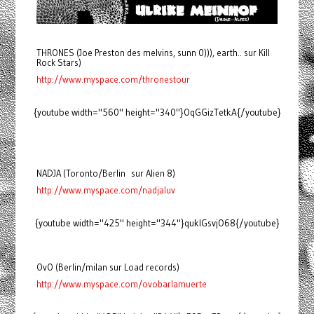
THRONES (Joe Preston des melvins, sunn 0))), earth.. sur Kill
Rock Stars)
http://www.myspace.com/thronestour
{youtube width="560" height="340"}OqGGizTetkA{/youtube}
NADJA (Toronto/Berlin sur Alien 8)
http://www.myspace.com/nadjaluv
{youtube width="425" height="344"}quklGsvjO68{/youtube}
OvO (Berlin/milan sur Load records)
http://www.myspace.com/ovobarlamuerte