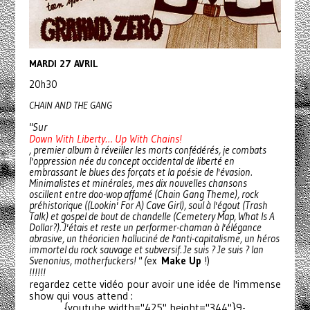
MARDI 27 AVRIL
20h30
CHAIN AND THE GANG
"Sur
Down With Liberty… Up With Chains!
, premier album à réveiller les morts confédérés, je combats
l'oppression née du concept occidental de liberté en
embrassant le blues des forçats et la poésie de l'évasion.
Minimalistes et minérales, mes dix nouvelles chansons
oscillent entre doo-wop affamé (Chain Gang Theme), rock
préhistorique ((Lookin' For A) Cave Girl), soul à l'égout (Trash
Talk) et gospel de bout de chandelle (Cemetery Map, What Is A
Dollar?). J'étais et reste un performer-chaman à l'élégance
abrasive, un théoricien halluciné de l'anti-capitalisme, un héros
immortel du rock sauvage et subversif. Je suis ? Je suis ? Ian
Svenonius, motherfuckers! " (
ex
Make Up
!)
!!!!!!
regardez cette vidéo pour avoir une idée de l'immense
show qui vous attend :
{youtube width="425" height="344"}9-