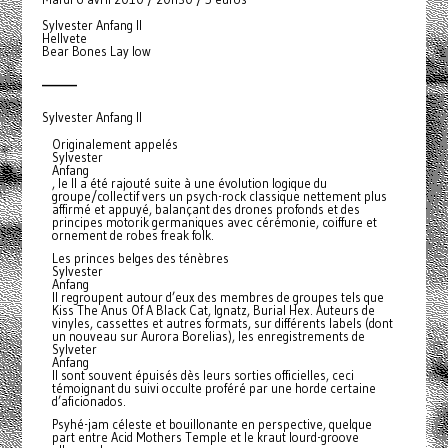
Sylvester Anfang II
Hellvete
Bear Bones Lay low
_______
Sylvester Anfang II
Originalement appelés
Sylvester
Anfang
, le II a été rajouté suite à une évolution logique du
groupe/collectif vers un psych-rock classique nettement plus
affirmé et appuyé, balançant des drones profonds et des
principes motorik germaniques avec cérémonie, coiffure et
ornement de robes freak folk.
Les princes belges des ténèbres
Sylvester
Anfang
II regroupent autour d’eux des membres de groupes tels que
Kiss The Anus Of A Black Cat, Ignatz, Burial Hex. Auteurs de
vinyles, cassettes et autres formats, sur différents labels (dont
un nouveau sur Aurora Borelias), les enregistrements de
Sylveter
Anfang
II sont souvent épuisés dès leurs sorties officielles, ceci
témoignant du suivi occulte proféré par une horde certaine
d’aficionados.
Psyhé-jam céleste et bouillonante en perspective, quelque
part entre Acid Mothers Temple et le kraut lourd-groove