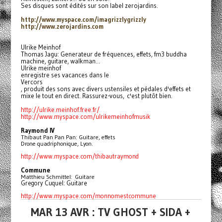
Ses disques sont édités sur son label zerojardins.
http://www.myspace.com/
imagrizzlygrizzly
http://www.zerojardins.com
Ulrike Meinhof
Thomas Jagu: Generateur de fréquences, effets, fm3 buddha
machine, guitare, walkman...
Ulrike meinhof
enregistre ses vacances dans le
Vercors
, produit des sons avec divers ustensiles et pédales d'effets et
mixe le tout en direct. Rassurez-vous, c'est plutôt bien.
http://ulrike.meinhof.free.fr/
http://www.myspace.com/
ulrikemeinhofmusik
Raymond IV
Thibaut Pan Pan Pan: Guitare, effets
Drone quadriphonique, Lyon.
http://www.myspace.com/
thibautraymond
Commune
Matthieu Schmittel: Guitare
Gregory Cuquel: Guitare
http://www.myspace.com/
monnomestcommune
MAR 13 AVR : TV GHOST + SIDA +