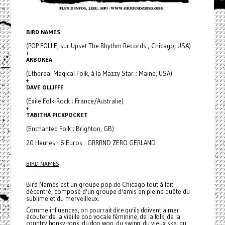
BIRD NAMES
(POP FOLLE, sur Upset The Rhythm Records ; Chicago, USA)
+
ARBOREA
(Ethereal Magical Folk, à la Mazzy Star ; Maine, USA)
+
DAVE OLLIFFE
(Exile Folk-Rock ; France/Australie)
+
TABITHA PICKPOCKET
(Enchanted Folk ; Brighton, GB)
20 Heures - 6 Euros - GRRRND ZERO GERLAND
BIRD NAMES
Bird Names est un groupe pop de Chicago tout à fait
décentré, composé d'un groupe d'amis en pleine quête du
sublime et du merveilleux.
Comme influences, on pourrait dire qu'ils doivent aimer
écouter de la vieille pop vocale féminine, de la folk, de la
country honky-tonk, du doo wop, du swing, du vieux ska, du