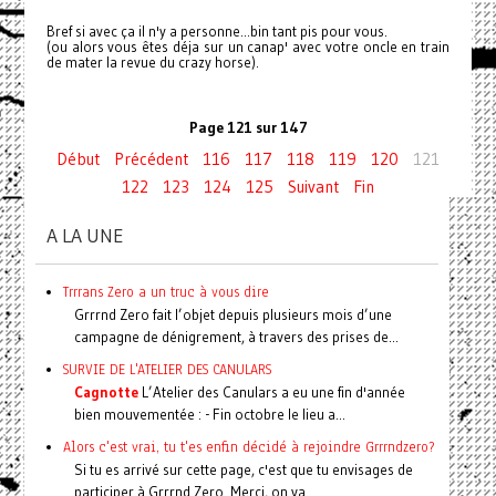
Bref si avec ça il n'y a personne...bin tant pis pour vous.
(ou alors vous êtes déja sur un canap' avec votre oncle en train
de mater la revue du crazy horse).
Page 121 sur 147
Début
Précédent
116
117
118
119
120
121
122
123
124
125
Suivant
Fin
A LA UNE
Trrrans Zero a un truc à vous dire
Grrrnd Zero fait l’objet depuis plusieurs mois d’une
campagne de dénigrement, à travers des prises de...
SURVIE DE L'ATELIER DES CANULARS
Cagnotte
L’Atelier des Canulars a eu une fin d'année
bien mouvementée : - Fin octobre le lieu a...
Alors c'est vrai, tu t'es enfin décidé à rejoindre Grrrndzero?
Si tu es arrivé sur cette page, c'est que tu envisages de
participer à Grrrnd Zero. Merci, on va...