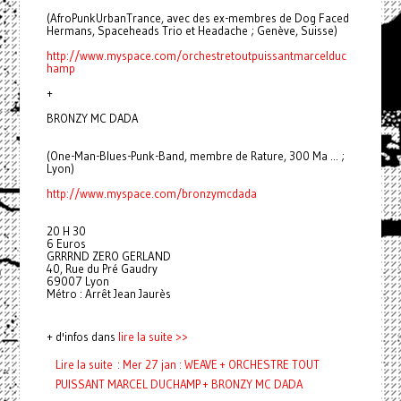
(AfroPunkUrbanTrance, avec des ex-membres de Dog Faced
Hermans, Spaceheads Trio et Headache ; Genève, Suisse)
http://www.myspace.com/
orchestretoutpuissantmarcelduc
hamp
+
BRONZY MC DADA
(One-Man-Blues-Punk-Band, membre de Rature, 300 Ma ... ;
Lyon)
http://www.myspace.com/
bronzymcdada
20 H 30
6 Euros
GRRRND ZERO GERLAND
40, Rue du Pré Gaudry
69007 Lyon
Métro : Arrêt Jean Jaurès
+ d'infos dans
lire la suite >>
Lire la suite : Mer 27 jan : WEAVE + ORCHESTRE TOUT
PUISSANT MARCEL DUCHAMP + BRONZY MC DADA