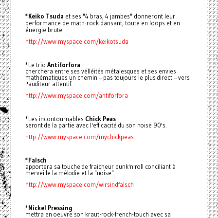
*
Keiko Tsuda
et ses "4 bras, 4 jambes" donneront leur
performance de math-rock dansant, toute en loops et en
énergie brute.
http://www.myspace.com/keikotsuda
*Le trio
Antiforfora
cherchera entre ses vélléités métalesques et ses envies
mathématiques un chemin – pas toujours le plus direct – vers
l'auditeur attentif.
http://www.myspace.com/antiforfora
*Les incontournables
Chick Peas
seront de la partie avec l'efficacité du son noise 90's.
http://www.myspace.com/mychickpeas
*
Falsch
apportera sa touche de fraicheur punk'n'roll conciliant à
merveille la mélodie et la "noise"
http://www.myspace.com/wirsindfalsch
*
Nickel Pressing
mettra en oeuvre son kraut-rock-french-touch avec sa