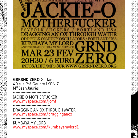
GRRRND ZERO
Gerland
40 rue Pré Gaudry LYON 7
M° Jean Jaurès
------------------------------
JACKIE-O MOTHERFUCKER
www.myspace.com/jomf
------------------------------
DRAGGING AN OX THROUGH WATER
www.myspace.com/dragginganox
------------------------------
KUMBAYA MY LORD
www.myspace.com/kumbayamylord1