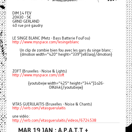
DIM 14 FEV
20H30 - 5€
GRND GERLAND
40 rue pré gaudry
LE SINGE BLANC (Metz - Bass Batterie FouFou)
http://www.myspace.com/lesingeblanc
Un clip de zombie bien fou avec les gars du singe blanc :
{dmotion width="420" height="339"}x83aiq{/dmotion}
ZOFT (Bruxelles - Noise & Lights)
http://www.myspace.com/zoft
{youtubejw width="425" height="344"}1o26-
OlKd4k{/youtubejw}
VITAS GUERULAITIS (Bruxelles - Noise & Chants)
http://virb.com/vitasguerulaitis
une vidéo :
http://virb.com/vitasguerulaitis/videos/6724538
MAR 19 JAN : A.P.A.T.T +