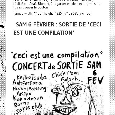
réalisé par Anaïs Blondet, à regarder en plein écran, mais oui
tu vas trouver le bouton :
{vimeo width="400" height="225"}7469685{/vimeo}
SAM 6 FÉVRIER : SORTIE DE "CECI
EST UNE COMPILATION"