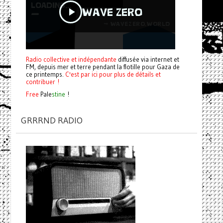
Radio collective et indépendante
diffusée via internet et
FM, depuis mer et terre pendant la flotille pour Gaza de
ce printemps.
C'est par ici pour plus de détails et
contribuer !
Free
Pale
stine
!
GRRRND RADIO