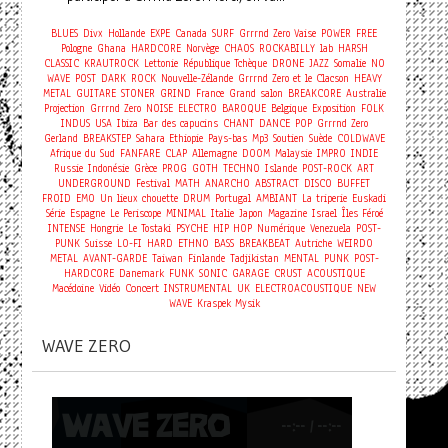
BLUES
Divx
Hollande
EXPE
Canada
SURF
Grrrnd Zero Vaise
POWER
FREE
Pologne
Ghana
HARDCORE
Norvège
CHAOS
ROCKABILLY
lab
HARSH
CLASSIC
KRAUTROCK
Lettonie
République Tchèque
DRONE
JAZZ
Somalie
NO
WAVE
POST
DARK
ROCK
Nouvelle-Zélande
Grrrnd Zero et le Clacson
HEAVY
METAL
GUITARE
STONER
GRIND
France
Grand salon
BREAKCORE
Australie
Projection
Grrrnd Zero
NOISE
ELECTRO
BAROQUE
Belgique
Exposition
FOLK
INDUS
USA
Ibiza
Bar des capucins
CHANT
DANCE
POP
Grrrnd Zero
Gerland
BREAKSTEP
Sahara
Ethiopie
Pays-bas
Mp3
Soutien
Suède
COLDWAVE
Afrique du Sud
FANFARE
CLAP
Allemagne
DOOM
Malaysie
IMPRO
INDIE
Russie
Indonésie
Grèce
PROG
GOTH
TECHNO
Islande
POST-ROCK
ART
UNDERGROUND
Festival
MATH
ANARCHO
ABSTRACT
DISCO
BUFFET
FROID
EMO
Un lieux chouette
DRUM
Portugal
AMBIANT
La triperie
Euskadi
Série
Espagne
Le Periscope
MINIMAL
Italie
Japon
Magazine
Israel
Îles Féroé
INTENSE
Hongrie
Le Tostaki
PSYCHE
HIP HOP
Numérique
Venezuela
POST-
PUNK
Suisse
LO-FI
HARD
ETHNO
BASS
BREAKBEAT
Autriche
WEIRDO
METAL
AVANT-GARDE
Taiwan
Finlande
Tadjikistan
MENTAL
PUNK
POST-
HARDCORE
Danemark
FUNK
SONIC
GARAGE
CRUST
ACOUSTIQUE
Concert
Macédoine
Vidéo
INSTRUMENTAL
UK
ELECTROACOUSTIQUE
NEW
WAVE
Kraspek Mysik
WAVE ZERO