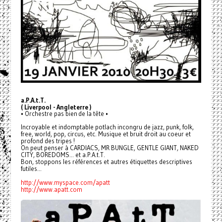
a.P.A.t.T.
( Liverpool - Angleterre )
• Orchestre pas bien de la tête •
Incroyable et indomptable potlach incongru de jazz, punk, folk,
free, world, pop, circus, etc. Musique et bruit droit au coeur et
profond des tripes !
On peut penser à CARDIACS, MR BUNGLE, GENTLE GIANT, NAKED
CITY, BOREDOMS... et a.P.A.t.T.
Bon, stoppons les références et autres étiquettes descriptives
futiles...
http://www.myspace.com/apatt
http://www.apatt.com