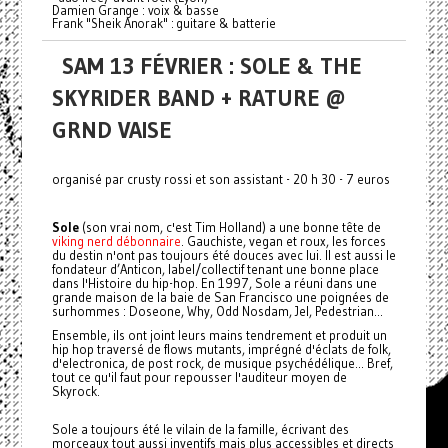
Damien Grange : voix & basse
Frank "Sheik Anorak" : guitare & batterie
SAM 13 FÉVRIER : SOLE & THE
SKYRIDER BAND + RATURE @
GRND VAISE
organisé par crusty rossi et son assistant - 20 h 30 - 7 euros
Sole
(son vrai nom, c'est Tim Holland) a une bonne tête de
viking nerd débonnaire
. Gauchiste, vegan et roux, les forces
du destin n'ont pas toujours été douces avec lui. Il est aussi le
fondateur d’Anticon, label/collectif tenant une bonne place
dans l'Histoire du hip-hop. En 1997, Sole a réuni dans une
grande maison de la baie de San Francisco une poignées de
surhommes : Doseone, Why, Odd Nosdam, Jel, Pedestrian...
Ensemble, ils ont joint leurs mains tendrement et produit un
hip hop traversé de flows mutants, imprégné d'éclats de folk,
d'electronica, de post rock, de musique psychédélique... Bref,
tout ce qu'il faut pour repousser l'auditeur moyen de
Skyrock.
Sole a toujours été le vilain de la famille, écrivant des
morceaux tout aussi inventifs mais plus accessibles et directs