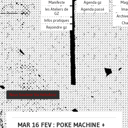
Manifeste
Agenda gz
Mag
les Ateliers de
Agenda passé
Ima
GZ
Archiv
Infos pratiques
Cha
Rejoindre gz
Nous Soutenir Via HelloAsso
MAR 16 FEV : POKE MACHINE +