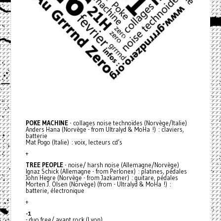
POKE
MACHINE
- collages noise technoïdes (Norvège/Italie)
Anders Hana (Norvège - from Ultralyd & MoHa !) : claviers,
batterie
Mat Pogo (Italie) : voix, lecteurs cd’s
+
TREE
PEOPLE
- noise/ harsh noise (Allemagne/Norvège)
Ignaz Schick (Allemagne - from Perlonex) : platines, pédales
John Hegre (Norvège - from Jazkamer) : guitare, pédales
Morten J. Olsen (Norvège) (from - Ultralyd & MoHa !) :
batterie, électronique
+
-1
- duo free/ avant rock (Lyon)