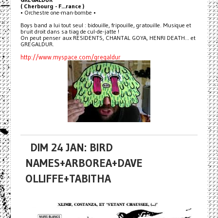
( Cherbourg - F...rance )
• Orchestre one-man-bombe •
Boys band a lui tout seul : bidouille, fripouille, gratouille. Musique et
bruit droit dans sa tiag de cul-de-jatte !
On peut penser aux RESIDENTS, CHANTAL GOYA, HENRI DEATH... et
GREGALDUR.
http://www.myspace.com/gregaldur
DIM 24 JAN: BIRD
NAMES+ARBOREA+DAVE
OLLIFFE+TABITHA