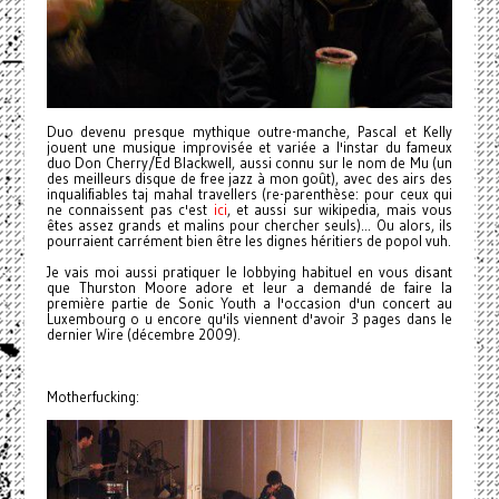
Duo devenu presque mythique outre-manche, Pascal et Kelly
jouent une musique improvisée et variée a l'instar du fameux
duo Don Cherry/Ed Blackwell, aussi connu sur le nom de Mu (un
des meilleurs disque de free jazz à mon goût), avec des airs des
inqualifiables taj mahal travellers (re-parenthèse: pour ceux qui
ne connaissent pas c'est
ici
, et aussi sur wikipedia, mais vous
êtes assez grands et malins pour chercher seuls)...
Ou alors, ils
pourraient carrément bien être les dignes héritiers de popol vuh.
Je vais moi aussi pratiquer le lobbying habituel en vous disant
que Thurston Moore adore et leur a demandé de faire la
première partie de Sonic Youth a l'occasion d'un concert au
Luxembourg o u encore qu'ils viennent d'avoir 3 pages dans le
dernier Wire (décembre 2009).
Motherfucking: