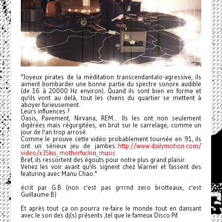
"Joyeux pirates de la méditation transcendantalo-agressive, ils
aiment bombarder une bonne partie du spectre sonore audible
(de 16 à 20000 Hz environ). Quand ils sont bien en forme et
qu'ils vont au delà, tout les chiens du quartier se mettent à
aboyer furieusement.
Leurs influences ?
Oasis, Pavement, Nirvana, REM... Ils les ont non seulement
digérées mais régurgitées, en brut sur le carrelage, comme un
jour de l'an trop arrosé.
Comme le prouve cette vidéo probablement tournée en 91, ils
ont un sérieux jeu de jambes:.
http://www.dailymotion.com/
video/x35kis_motherfuckin_
music
Bref, ils ressortent des égouts pour notre plus grand plaisir.
Venez les voir avant qu'ils signent chez Warner et fassent des
featuring avec Manu Chao."
écrit par G.B (non c'est pas grrrnd zero brotteaux, c'est
Guillaume B)
Et après tout ça on pourra re-faire le monde tout en dansant
avec le son des dj(s) présents ,tel que le fameux Disco Pif.