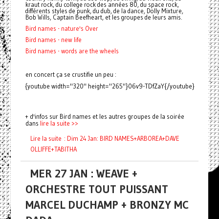
kraut rock, du college rock des années 80, du space rock,
différents styles de punk, du dub, de la dance, Dolly Mixture,
Bob Wills, Captain Beefheart, et les groupes de leurs amis.
Bird names - nature's Over
Bird names - new life
Bird names - words are the wheels
en concert ça se crustifie un peu :
{youtube width="320" height="265"}06v9-TDfZaY{/youtube}
+ d'infos sur Bird names et les autres groupes de la soirée
dans
lire la suite >>
Lire la suite : Dim 24 Jan: BIRD NAMES+ARBOREA+DAVE
OLLIFFE+TABITHA
MER 27 JAN : WEAVE +
ORCHESTRE TOUT PUISSANT
MARCEL DUCHAMP + BRONZY MC