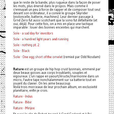
que le reste de la bande; plus rugueux dans la façon de poser
les mots, plus énervé dans le propos. Mais comme il
s'ennuyait un peu à force de rapper et de composer tout seul
devant son ordinateur, il a convié le groupe Skyrider
(violoncelle, batterie, machines). Leur dernier passage à
Grnd Zero fut aussi scotchant que la sono fut défaillante (et
oui, déjà). Pour cette fois, on a mis en place une tactique
imparable : louer des bonnes enceintes qui marchent.
Sole - a sad day for investors
Sole - a hundred light years and running
Sole - nothing pt. 2
Sole - Black
Sole - One egg short of the omelet
(remixé par Odd Nosdam)
Rature
est un groupe de hip hop crust lyonnais, emmené par
deux beaux gosses aux corps troublants, souples et
vigoureux. L'un rappe en yaourt/éructe/marmonne dans un
micro, l'autre tape nonchalamment sur sa batterie tout en
jouant du clavier. On les aime beaucoup.
Voilà trois morceaux de leur prochain album, en exclusivité
planétaire, enfin je crois.
Rature - Indus
Rature - Bibir
Rature - Minjee
Et aussi le clip de Robot, tourné à Grnd Gerland et à Rvi,