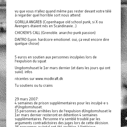
vu que vous n'allez quand même pas rester devant votre télé
à regarder quel horrible sort nous attend:
GORILLA ANGREB (Copenhague old school punk, si X ou
Avengers étaient nés en Scandinavie...)
CHICKEN'S CALL (Grenoble. anarcho-punk passion)
DAITRO (Lyon. hardcore emotionel. oui, ça veut encore dire
quelque chose)
5 euros en soutien aux personnes inculpées lors de
l'expulsion du squat
Ungdomshuset le 1er mars dernier (et dans les jours qui ont
suivi). infos
récentes sur www.modkraft.dk
Tu soutiens ou tu crains
29 mars 2007:
4 semaines de prison supplémentaires pour les inculpé-e-s
d'Ungdomshuset.
15 personnes arrêtées lors de l'expulsion dUngdomshuset le
1er mars dernier resteront en détention 4 semaines
supplémentaires. Personne n'a semblé troublé par les
arguments contradictoires des juges lors de cette décision.
36 personnes au total ont été arrêtées à l'intérieur