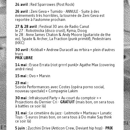
24 avril :
Red Sparrowes (Post Rock)
26 avril :
Zeni Geva + Tumido - ANNULE - Suite à des
évènements très horribles, la tournée de Zeni Geva est
reportée à l'automne prochain.
27 & 28 avril :
Festival 30 ans de Radio Canut
le 27 : Robotnicka (disco crust), Kyma, Doog
le 28 : Anne James Chaton & Andy Moore (guitariste de the
ex), Spade & Archer, La Fraction (punk primitif), Pedestrians
(HXC)
30 avril :
Kickball + Andrew Duracell au m'bira + plein d'autres
trucs
PRIX LIBRE
14 mai :
Erase Errata (riot grrrrl punk)+ Agathe Max (covering
andré rieu)
15 mai :
Ovo + Marvin
23 mai :
Soirée Performances avec Costes (opéra porno social,
nouveau spectale) + Compagnie Lakim
30 mai :
Infraksound Party « Au court du comptoir » +
Projections du Dernier Cri -
GRATUIT
(mais bon, on sera tous
à battles ce soir là)
31 mai :
Le cimetière du jazz - Leitmotiv + Marteau + Lunatic
Toys - 5 euros (mais bon, on sera tous à Do make Say think
ce soir là)
5 juin :
Zucchini Drive (Anticon Crew, Deviant hip hop) -
PRIX