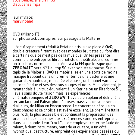
vous pensez à la cia.mp3
discudanse.mp3
leur myface:
marvinband
OVO (Milano-IT)
sur photorock.com après leur passage à la Malterie
"L'oeuf rapidement réduit à l'état de bris laissa place à
OvO
,
double créature flirtant avec des mondes bruitistes qui font dire
à certains que ce n'est pas de la musique. On les présente
comme une entreprise libre, bruitiste et théâtrale, bref comme
un truc hors norme qui n'accédera à la FM que lorsque que
ZERO WATT
sera N°1 au top 50 avec son steak haché. Sur le
tapis de la Malterie,
OvO
se matérialise en une sorte de moine
masqué frappant dans un premier temps une batterie et une
guitariste-chanteuse, masquée elle aussi, un tantinet vamp avec
sa robe fendue et ses dessous rouges et noirs. Musicalement, je
m'attendais à un truc équivalent à un Katrina ou un Rita force 5+,
j'avais sans doute raison mais les expériences
cinématosoniques et
ZERO WATT
avait bien aplani et défriché le
terrain facilitant l'absorption à doses massives de sons venus
d'ailleurs, de Milan en l'occurrence. Le concert se déroula en
deux phases et ce choix s'est avéré excellent. La première fut la
plus rock, la plus accessible et continuait la préparation des
oreilles et des neurones aux expériences sonores entreprises
dans la seconde. Leur "rock", j'ose employer ce terme faute de
mieux, à deux instruments, batterie et guitare, a un côté
hypnotique, déstructuré, empreint des expériences passées ou