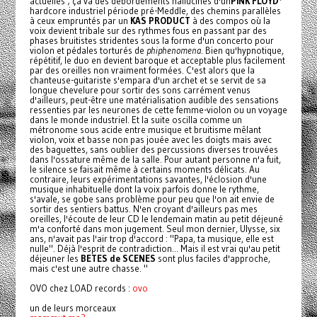
actuelles ; ça va des débordements hallucinés d'un
PINK FLOYD
*
hardcore industriel période pré-Meddle, des chemins parallèles
à ceux empruntés par un
KAS PRODUCT
à des compos où la
voix devient tribale sur des rythmes fous en passant par des
phases bruitistes stridentes sous la forme d'un concerto pour
violon et pédales torturés de
phiphenomena
. Bien qu'hypnotique,
répétitif, le duo en devient baroque et acceptable plus facilement
par des oreilles non vraiment formées. C'est alors que la
chanteuse-guitariste s'empara d'un archet et se servit de sa
longue chevelure pour sortir des sons carrément venus
d'ailleurs, peut-être une matérialisation audible des sensations
ressenties par les neurones de cette femme-violon ou un voyage
dans le monde industriel. Et la suite oscilla comme un
métronome sous acide entre musique et bruitisme mêlant
violon, voix et basse non pas jouée avec les doigts mais avec
des baguettes, sans oublier des percussions diverses trouvées
dans l'ossature même de la salle. Pour autant personne n'a fuit,
le silence se faisait même à certains moments délicats. Au
contraire, leurs expérimentations savantes, l'éclosion d'une
musique inhabituelle dont la voix parfois donne le rythme,
s'avale, se gobe sans problème pour peu que l'on ait envie de
sortir des sentiers battus. N'en croyant d'ailleurs pas mes
oreilles, l'écoute de leur CD le lendemain matin au petit déjeuné
m'a conforté dans mon jugement. Seul mon dernier, Ulysse, six
ans, n'avait pas l'air trop d'accord : "Papa, ta musique, elle est
nulle". Déjà l'esprit de contradiction... Mais il est vrai qu'au petit
déjeuner les
BETES de SCENES
sont plus faciles d'approche,
mais c'est une autre chasse. "
OVO chez LOAD records :
ovo
un de leurs morceaux