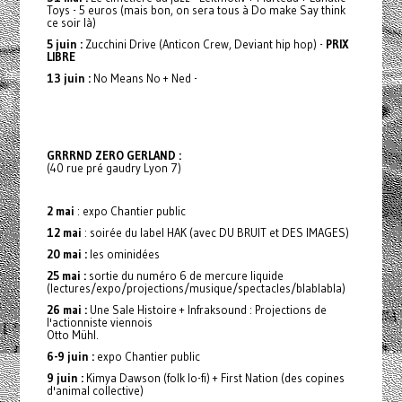
Toys - 5 euros (mais bon, on sera tous à Do make Say think
ce soir là)
5 juin :
Zucchini Drive (Anticon Crew, Deviant hip hop) -
PRIX
LIBRE
13 juin :
No Means No + Ned -
GRRRND ZERO GERLAND :
(40 rue pré gaudry Lyon 7)
2 mai
: expo Chantier public
12 mai
: soirée du label HAK (avec DU BRUIT et DES IMAGES)
20 mai :
les ominidées
25 mai :
sortie du numéro 6 de mercure liquide
(lectures/expo/projections/musique/spectacles/blablabla)
26 mai :
Une Sale Histoire + Infraksound : Projections de
l'actionniste viennois
Otto Mühl.
6-9 juin :
expo Chantier public
9 juin :
Kimya Dawson (folk lo-fi) + First Nation (des copines
d'animal collective)