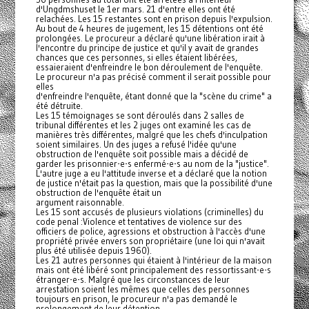
d'Ungdmshuset le 1er mars. 21 d'entre elles ont été
relachées. Les 15 restantes sont en prison depuis l'expulsion.
Au bout de 4 heures de jugement, les 15 détentions ont été
prolongées. Le procureur a déclaré qu'une libération irait à
l'encontre du principe de justice et qu'il y avait de grandes
chances que ces personnes, si elles étaient libérées,
essaieraient d'enfreindre le bon déroulement de l'enquête.
Le procureur n'a pas précisé comment il serait possible pour
elles
d'enfreindre l'enquête, étant donné que la "scène du crime" a
été détruite.
Les 15 témoignages se sont déroulés dans 2 salles de
tribunal différentes et les 2 juges ont examiné les cas de
manières très différentes, malgré que les chefs d'inculpation
soient similaires. Un des juges a refusé l'idée qu'une
obstruction de l'enquête soit possible mais a décidé de
garder les prisonnier-e-s enfermé-e-s au nom de la "justice".
L'autre juge a eu l'attitude inverse et a déclaré que la notion
de justice n'était pas la question, mais que la possibilité d'une
obstruction de l'enquête était un
argument raisonnable.
Les 15 sont accusés de plusieurs violations (criminelles) du
code penal :Violence et tentatives de violence sur des
officiers de police, agressions et obstruction à l'accès d'une
propriété privée envers son propriétaire (une loi qui n'avait
plus été utilisée depuis 1960).
Les 21 autres personnes qui étaient à l'intérieur de la maison
mais ont été libéré sont principalement des ressortissant-e-s
étranger-e-s. Malgré que les circonstances de leur
arrestation soient les mêmes que celles des personnes
toujours en prison, le procureur n'a pas demandé le
prolongement de leur détention.