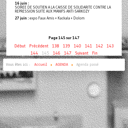
16 juin :
SOIREE DE SOUTIEN A LA CAISSE DE SOLIDARITE CONTRE LA
REPRESSION SUITE AUX MANIFS ANTI-SARKOZY
27 juin :
expo Faux Amis + Kackala + Dolom
Page 145 sur 147
Début
Précédent
138
139
140
141
142
143
144
145
146
147
Suivant
Fin
Vous êtes ici :
Accueil
AGENDA
Agenda passé