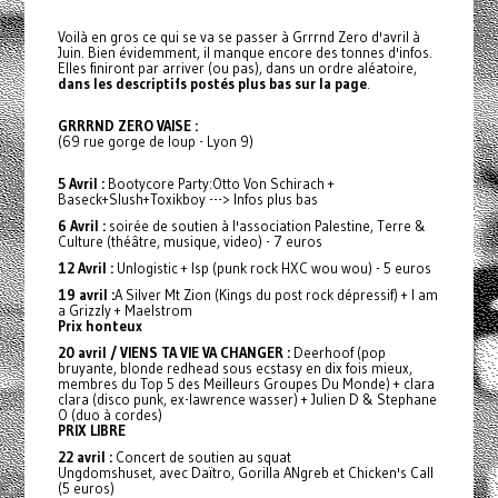
Voilà en gros ce qui se va se passer à Grrrnd Zero d'avril à
Juin. Bien évidemment, il manque encore des tonnes d'infos.
Elles finiront par arriver (ou pas), dans un ordre aléatoire,
dans les descriptifs postés plus bas sur la page
.
GRRRND ZERO VAISE :
(69 rue gorge de loup - Lyon 9)
5 Avril :
Bootycore Party:Otto Von Schirach +
Baseck+Slush+Toxikboy ---> Infos plus bas
6 Avril :
soirée de soutien à l'association Palestine, Terre &
Culture (théâtre, musique, video) - 7 euros
12 Avril :
Unlogistic + Isp (punk rock HXC wou wou) - 5 euros
19 avril :
A Silver Mt Zion (Kings du post rock dépressif) + I am
a Grizzly + Maelstrom
Prix honteux
20 avril / VIENS TA VIE VA CHANGER :
Deerhoof (pop
bruyante, blonde redhead sous ecstasy en dix fois mieux,
membres du Top 5 des Meilleurs Groupes Du Monde) + clara
clara (disco punk, ex-lawrence wasser) + Julien D & Stephane
O (duo à cordes)
PRIX LIBRE
22 avril :
Concert de soutien au squat
Ungdomshuset, avec Daïtro, Gorilla ANgreb et Chicken's Call
(5 euros)