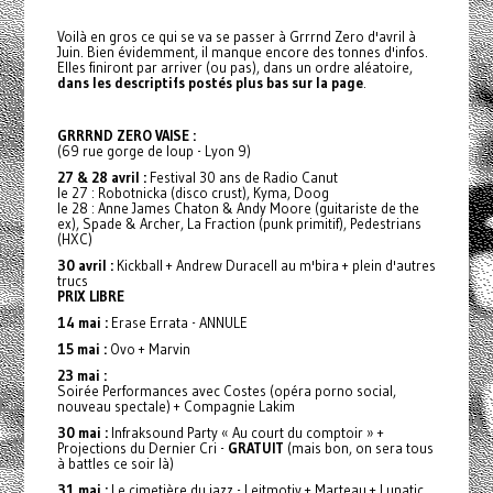
Voilà en gros ce qui se va se passer à Grrrnd Zero d'avril à
Juin. Bien évidemment, il manque encore des tonnes d'infos.
Elles finiront par arriver (ou pas), dans un ordre aléatoire,
dans les descriptifs postés plus bas sur la page
.
GRRRND ZERO VAISE :
(69 rue gorge de loup - Lyon 9)
27 & 28 avril :
Festival 30 ans de Radio Canut
le 27 : Robotnicka (disco crust), Kyma, Doog
le 28 : Anne James Chaton & Andy Moore (guitariste de the
ex), Spade & Archer, La Fraction (punk primitif), Pedestrians
(HXC)
30 avril :
Kickball + Andrew Duracell au m'bira + plein d'autres
trucs
PRIX LIBRE
14 mai :
Erase Errata - ANNULE
15 mai :
Ovo + Marvin
23 mai :
Soirée Performances avec Costes (opéra porno social,
nouveau spectale) + Compagnie Lakim
30 mai :
Infraksound Party « Au court du comptoir » +
Projections du Dernier Cri -
GRATUIT
(mais bon, on sera tous
à battles ce soir là)
31 mai :
Le cimetière du jazz - Leitmotiv + Marteau + Lunatic