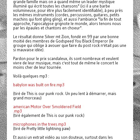
grande famille mais on a quand même un leader mystique
illuminé qui écrit toutes les chansons" (ici il a une barbe
volumineuse, pour être plus facilement identifiable), à peu près
les mêmes instruments (cordes, percussions, guitares, petits
machins qui font gling gling), et aussi l'ambiance "la fin de tout
approche, l'apocalypse grignote le monde, alors tenons nous
par les épaules et chantons en choeur".
Le résultat donne Silver mt Zion, fondé en 99 par une bonne
moitié des membres de Godspeed You Black Emperor (le
groupe qui oblige à avouer que faire du post rock n'était pas une
si mauvaise idée).
Pardon pour le prix scandaleux, ils sont nombreux et veulent
vivre de leur musique, mais c'est tout de même le concert le
moins cher de leur tournée.
Voilà quelques mp3 :
babylon was built on fire.mp3
(tiré de This is our punk rock. Un peu lent à démarrer, mais
grand morceau)
american Motor Over Smoldered Field
.mp3
(tiré également de This is our punk rock)
microphones in the trees.mp3
(tiré de Pretty little lightning paw)
Et aussi un extrait vidéo au son douteux, surtout dans les