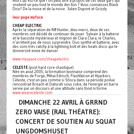
Alors qu’est-ce que l’on peut dire à propos de ces deux gars qui
snobent un peu tout le monde des fois ? Vous connaissez Black
Dice? De la noise et de la noise : Julien Dupont et Grizzly.
leur page myface
CHEAP ELECTRIC
Après la séparation de Riff Hunter, dieu merci, deux de ses
membres ont décidé de continuer de jouer. Sylvain à la batterie
et le bassiste mystérieux et mignon de Clara Clara, le Charles,
n’arrêtent pas de nous surprendre. Duo synthé et batterie, avec
des sons très catchy à la lightning bolt et des beats disco qui te
donneront envie de danser.
www.myspace.com/cheapelectric
CELESTE
(post hard core chaotique)
Née en aout 2005, la formation lyonnaise comprend des
membres de Forge, Mihai Edrisch, Flashfalcon et Hijackers.
Cèleste, c'est un peu comme si Shora dans sa période poilue
rencontrait Breach et Daturah sous coke, de l'energie en barre
servie par un discours et une attitude sans fond ni forme.
www.weareceleste.com
DIMANCHE 22 AVRIL À GRRND
ZERO VAISE (RAIL THÉATRE):
CONCERT DE SOUTIEN AU SQUAT
UNGDOMSHUSET