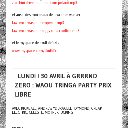
zucchini drive - banned from poland.mp3
et aussi des morceaux de lawrence wasser :
lawrence wasser - emperor.mp3
lawrence wasser -
piggy on a rooftop.mp3
et le myspace de skull defekts :
www.myspace.com/skulldfx
LUNDI I 30 AVRIL À GRRRND
ZERO : WAOU TRINGA PARTY PRIX
LIBRE
AVEC KICKBALL, ANDREW "DURACELL" DYMOND, CHEAP
ELECTRIC, CELESTE, MOTHERFUCKING