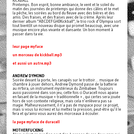
KICKBALL
Printemps. Bon esprit, bonne ambiance, le vent et le soleil du
matin des journées de printemps qui donne des câlins et te met
la pêche, les soirées au bord du fleuve avec des bières et des
amis. Des fraises, et des fraises avec de la crème. Après leur
dernier album "ABCDEFGHIJKickball", le trio rock d’Olympia sort
tout bientôt un nouveau disque qui promet beaucoup, avec une
musique encore plus vivante et dansante. Un bon moment à
passer dans ta vie.
leur page myface
un morceau de kickball.mp3
et aussi un autre.mp3
ANDREW DYMOND
Soirée devant la porte, les canapés sur le trottoir… musique de
chambre à jouer dehors, Andrew Dymond passe de la batterie
au m'bira, un instrument mystérieux du Zimbabwe. Toujours
aussi passionné dans son jeu, cette fois ci Duracell nous apaise
en faisant de la musique « traditionnelle » , qui certes sera jouée
hors de son contexte religieux, mais cela n’enlèvera pas sa
magie. Malheureusement, il n’a pas de myspace pour ce projet,
mais si vous lui écrivez et lui mettez la pression, peut-être qu’il le
fera et qu'ainsi vous aurez des morceaux à écouter.
la page myface de duracell
MOTHERFUCKING