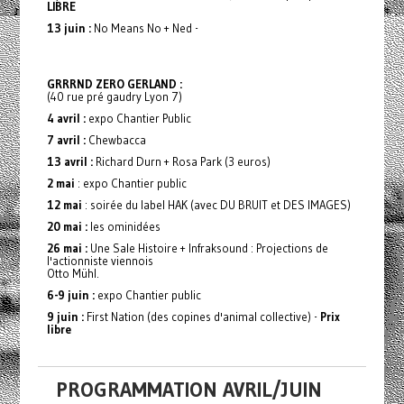
LIBRE
13 juin :
No Means No + Ned -
GRRRND ZERO GERLAND :
(40 rue pré gaudry Lyon 7)
4 avril :
expo Chantier Public
7 avril :
Chewbacca
13 avril :
Richard Durn + Rosa Park (3 euros)
2 mai
: expo Chantier public
12 mai
: soirée du label HAK (avec DU BRUIT et DES IMAGES)
20 mai :
les ominidées
26 mai :
Une Sale Histoire + Infraksound : Projections de
l'actionniste viennois
Otto Mühl.
6-9 juin :
expo Chantier public
9 juin :
First Nation (des copines d'animal collective) -
Prix
libre
PROGRAMMATION AVRIL/JUIN