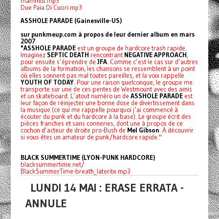
mammut.mp3
Due Paia Di Cuori.mp3
ASSHOLE PARADE (Gainesville-US)
sur punkmeup.com à propos de leur dernier album en mars
2007
"ASSHOLE PARADE
est un groupe de hardcore trash rapide.
Imaginez
SEPTIC DEATH
rencontrant
NEGATIVE APPROACH
,
pour ensuite s’éprendre de
JFA
. Comme c’est le cas sur d’autres
albums de la formation, les chansons se ressemblent à un point
où elles sonnent pas mal toutes pareilles, et la voix rappelle
YOUTH OF TODAY
. Pour une raison quelconque, le groupe me
transporte sur une de ces pentes de Westmount avec des amis
et un skateboard. L’atout numéro un de
ASSHOLE PARADE
est
leur façon de réinjecter une bonne dose de divertissement dans
la musique (ce qui me rappelle pourquoi j’ai commencé à
écouter du punk et du hardcore à la base). Le groupe écrit des
pièces franches et sans conneries, dont une à propos de ce
cochon d’acteur de droite pro-Bush de
Mel Gibson
. À découvrir
si vous êtes un amateur de punk/hardcore rapide."
BLACK SUMMERTIME (LYON-PUNK HARDCORE)
blacksummertime.net/
BlackSummerTime-breath_laterite.mp3
LUNDI 14 MAI : ERASE ERRATA -
ANNULE