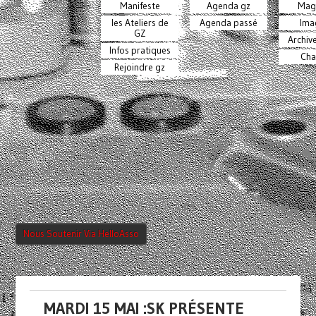
Manifeste
Agenda gz
Mag
les Ateliers de
Agenda passé
Ima
GZ
Archiv
Infos pratiques
Cha
Rejoindre gz
Nous Soutenir Via HelloAsso
MARDI 15 MAI :SK PRÉSENTE