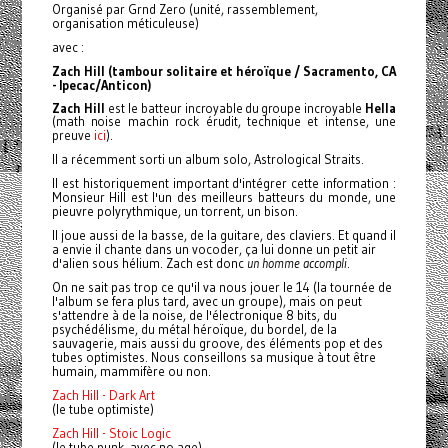
Organisé par Grnd Zero (unité, rassemblement,
organisation méticuleuse)
avec :
Zach Hill
(tambour solitaire et héroïque / Sacramento, CA
- Ipecac/Anticon)
Zach Hill
est le batteur incroyable du groupe incroyable
Hella
(math noise machin rock érudit, technique et intense, une
ici
preuve
).
Il a récemment sorti un album solo, Astrological Straits.
Il est historiquement important d'intégrer cette information :
Monsieur Hill est l'un des meilleurs batteurs du monde, une
pieuvre polyrythmique, un torrent, un bison.
Il joue aussi de la basse, de la guitare, des claviers. Et quand il
a envie il chante dans un vocoder, ça lui donne un petit air
d'alien sous hélium. Zach est donc
un
homme accompli
.
On ne sait pas trop ce qu'il va nous jouer le 14 (la tournée de
l'album se fera plus tard, avec un groupe), mais on peut
s'attendre à de la noise, de l'électronique 8 bits, du
psychédélisme, du métal héroïque, du bordel, de la
sauvagerie, mais aussi du groove, des éléments pop et des
tubes optimistes.
Nous conseillons sa musique à tout être
humain, mammifère ou non.
Zach Hill - Dark Art
(le tube optimiste)
Zach Hill - Stoic Logic
(le tube punk, avec no age)