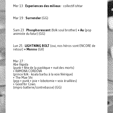
Mer 13 :
Experiences des milieux
- collectif ishtar
Mar 19 :
Surrender
(GG)
Sam 23 :
Phosphorescent
(folk soul brother)
+ Au
(pop
animiste du futur) (GG)
Lun 25 :
LIGHTNING BOLT
(oui, nos héros sont ENCORE de
retour)
+ Monno
(GV)
Mer 27 :
Abe Vigoda
(punk + fête de la pastèque + nuit des morts)
+ RAMONA CORDOVA
(prince folk - koala barbu à la voix féérique)
+ The Mae Shi
(pop + punk + joie + lobotomie + voix éraillées)
+ Good for Cows
(impro batterie/contrebasse) (GG)