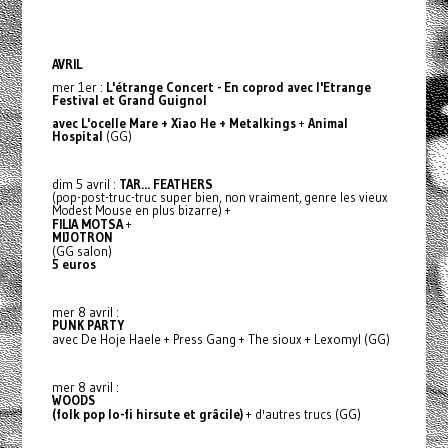
AVRIL
mer 1er :
L'étrange Concert - En coprod avec l'Etrange
Festival et Grand Guignol
avec L'ocelle Mare + Xiao He + Metalkings
+
Animal
Hospital
(GG)
dim 5 avril :
TAR... FEATHERS
(pop-post-truc-truc super bien, non vraiment, genre les vieux
Modest Mouse en plus bizarre) +
FILIA MOTSA
+
MIJOTRON
(GG salon)
5 euros
mer 8 avril :
PUNK PARTY
avec De Hoje Haele + Press Gang + The sioux + Lexomyl (GG)
mer 8 avril :
WOODS
(folk pop lo-fi hirsute et grâcile)
+ d'autres trucs (GG)