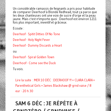
Un considérable ramassis de feignants a pris pour habitude
de comparer Deerhoof à Blonde Redhead, tout ça parce que
les deux chanteuses ont une voix de sucre d'orge et la peau
jaune. Mais c'est n'importe quoi : Deerhoof est environ 1211
fois plus important, inventif et grâcieux.
Ecoute :
Deerhoof - Spitit Ditties Of No Tone
Deerhoof - Holy Night Fever
Deerhoof - Dummy Discards a Heart
ou
Deerhoof - Spiral Golden Town
Deerhoof - Come see the Duck
Tu vois.
Lire la suite : MER 10 DÉC : DEERHOOF !!! + CLARA CLARA +
Parenthetical Girls + James Blackshaw @ grnd vaise / 8
eur - 20 h 30
SAM 6 DÉC : JE RÉPÉTE À