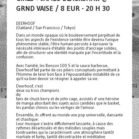
GRND VAISE / 8 EUR - 20 H 30
DEERHOOF
(Oakland / San Francisco / Tokyo)
Dans un monde opaque où le bouleversement perpétuel de
tous les aspects de l'existence semble être devenu l'unique
phénomène stable, l'être humain persiste à éprouver la
nécéssité intérieure d'établir des points d'ancrage solides,
afin de structurer une identité marquée par l'incertitude et la
confusion.
Avec l'amitié, les Benson 100 S et la sauce barbecue,
Deerhoof fait partie de ces piliers conceptuels permettant à
l'Homme de tenir bon face à l'épouvantable instabilité de ce
qu'il va bien devoir se résigner à appeler sa vie.
Deerhoof, c'est
deux ou trois champions
diy
fans de chuck berry et de john cage, assistés d' une héroïne
de manga abordant des sujets aussi candides que le basket,
les pandas chinois ou les vertiges de l'amour.
Ensemble, ils offrent au monde une pop universelle, dansante
et chaotique.
Leur musique s'avère difficilement lassante, à cause des
rythmes désarticulés et des mélodies souples mais
tonitruantes qui la caractérisent: une atmosphère tantôt
martiale et funky, tantôt décontractée et méditative.