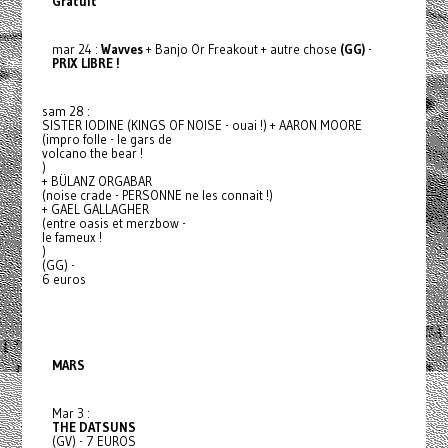
Gratuit
mar 24 :
Wavves
+ Banjo Or Freakout + autre chose
(GG)
-
PRIX LIBRE !
sam 28 :
SISTER IODINE (KINGS OF NOISE - ouai !) + AARON MOORE
(impro folle - le gars de
volcano the bear !
)
+ BÜLANZ ORGABAR
(noise crade - PERSONNE ne les connait !)
+ GAEL GALLAGHER
(entre oasis et merzbow -
le fameux !
)
(GG) -
6 euros
MARS
Mar 3 :
THE DATSUNS
(GV) - 7 EUROS