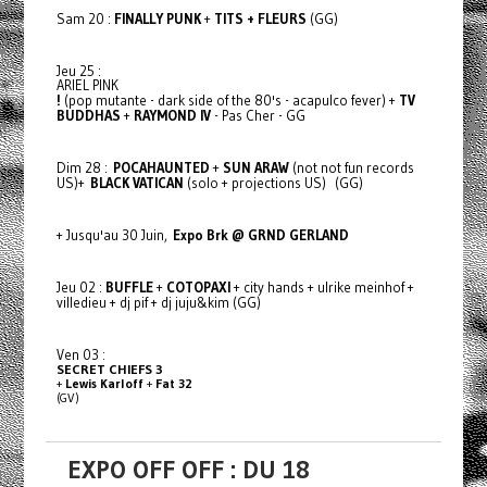
Sam 20 :
FINALLY PUNK
+
TITS + FLEURS
(GG)
Jeu 25 :
ARIEL PINK
!
(pop mutante - dark side of the 80's - acapulco fever) +
TV
BUDDHAS
+
RAYMOND IV
- Pas Cher - GG
Dim 28 :
POCAHAUNTED
+
SUN ARAW
(not not fun records
US)+
BLACK VATICAN
(solo + projections US) (GG)
+ Jusqu'au 30 Juin,
Expo Brk @ GRND GERLAND
Jeu 02 :
BUFFLE
+
COTOPAXI
+ city hands + ulrike meinhof +
villedieu + dj pif + dj juju&kim (GG)
Ven 03 :
SECRET CHIEFS 3
+
Lewis Karloff
+
Fat 32
(GV)
EXPO OFF OFF : DU 18