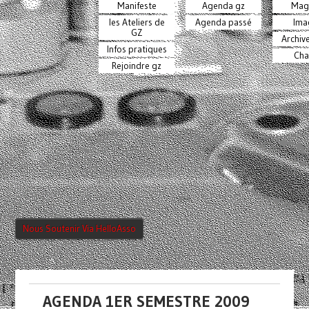
Manifeste
Agenda gz
Mag
les Ateliers de
Agenda passé
Ima
GZ
Archiv
Infos pratiques
Cha
Rejoindre gz
Nous Soutenir Via HelloAsso
AGENDA 1ER SEMESTRE 2009