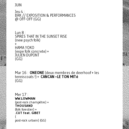
JUIN
Jeu 4 :
BRK // EXPOSITION & PERFORMANCES
@ OFF-OFF (GG)
Lun 8 :
SPIRES THAT IN THE SUNSET RISE
(new psych folk)
+
HAMA YOKO
(expe folk concrete) +
JULIEN DUPONT
(GG)
Mar 16 :
ONEONE
(
deux membres de deerhoof + les
tenniscoats !
) +
CANCAN
+
LE TON MITé
(GG)
Mer 17 :
WW.LOWMAN
(post-rock champêtre) +
THOUSAND
(folk forestier) +
.CUT feat. GIBET
(
post-rock urbain) (GG)