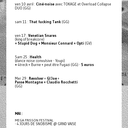
ven 10 avril :
Ciné-noise
avec TOKAGE et Overload Collapse
DUO (GG)
sam 11 :
That fucking Tank
(GG)
ven 17 :
Venetian Snares
(king of breakcore)
+ Stupid Dog + Monsieur Connard + Opti
(GV)
Sam 25 :
Health
(dance noise convulsive - Youpi)
+
4treck + Burne + peut être Fugazi (GG) -
5 euros
Mer 29 :
Revolver
+
GI Joe
+
Passe Montagne + Claudio Rocchetti
(GG)
MAI :
MEGA FRISSON FESTIVAL
- 4 JOURS DE SNOBISME @ GRND VAISE