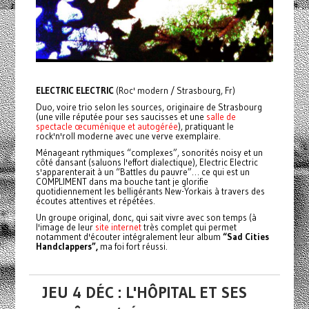
ELECTRIC ELECTRIC
(Roc' modern / Strasbourg, Fr)
Duo, voire trio selon les sources, originaire de Strasbourg
(une ville réputée pour ses saucisses et une
salle de
spectacle œcuménique et autogérée
), pratiquant le
rock'n'roll moderne avec une verve exemplaire.
Ménageant rythmiques “complexes”, sonorités noisy et un
côté dansant (saluons l'effort dialectique), Electric Electric
s'apparenterait à un “Battles du pauvre”… ce qui est un
COMPLIMENT dans ma bouche tant je glorifie
quotidiennement les belligérants New-Yorkais à travers des
écoutes attentives et répétées.
Un groupe original, donc, qui sait vivre avec son temps (à
l'image de leur
site internet
très complet qui permet
notamment d'écouter intégralement leur album
“Sad Cities
Handclappers”,
ma foi fort réussi.
JEU 4 DÉC : L'HÔPITAL ET SES