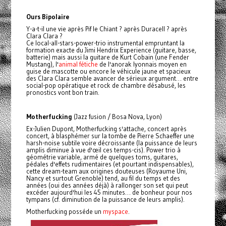
Ours Bipolaire
Y-a-t-il une vie après Pif le Chiant ? après Duracell ? après
Clara Clara ?
Ce local-all-stars-power-trio instrumental empruntant la
formation exacte du Jimi Hendrix Experience (guitare, basse,
batterie) mais aussi la guitare de Kurt Cobain (une Fender
Mustang), l'
animal fétiche
de l'anorak lyonnais moyen en
guise de mascotte ou encore le véhicule jaune et spacieux
des Clara Clara semble avancer de sérieux argument… entre
social-pop opératique et rock de chambre désabusé, les
pronostics vont bon train.
Motherfucking
(Jazz fusion / Bosa Nova, Lyon)
Ex-Julien Dupont, Motherfucking s'attache, concert après
concert, à blasphémer sur la tombe de Pierre Schaeffer une
harsh-noise subtile voire décroissante (la puissance de leurs
amplis diminue à vue d'œil ces temps-cis). Power trio à
géométrie variable, armé de quelques toms, guitares,
pédales d'effets rudimentaires (et pourtant indispensables),
cette dream-team aux origines douteuses (Royaume Uni,
Nancy et surtout Grenoble) tend, au fil du temps et des
années (oui des années déjà) à rallonger son set qui peut
excéder aujourd'hui les 45 minutes… de bonheur pour nos
tympans (cf. diminution de la puissance de leurs amplis).
Motherfucking posséde un
myspace
.