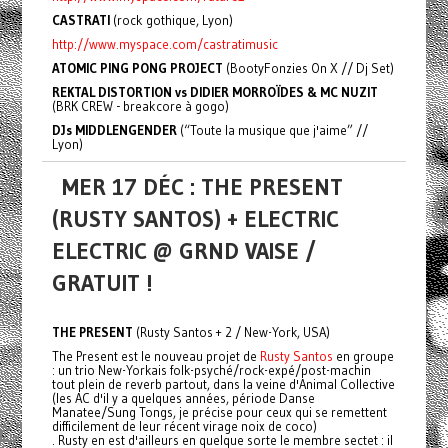
CASTRATI
(rock gothique, Lyon)
http://www.myspace.com/castratimusic
ATOMIC PING PONG PROJECT
(BootyFonzies On X // Dj Set)
REKTAL DISTORTION vs DIDIER MORROÏDES & MC NUZIT
(BRK CREW - breakcore à gogo)
DJs MIDDLENGENDER
(“Toute la musique que j'aime” //
Lyon)
MER 17 DÉC : THE PRESENT
(RUSTY SANTOS) + ELECTRIC
ELECTRIC @ GRND VAISE /
GRATUIT !
THE PRESENT
(Rusty Santos + 2 / New-York, USA)
The Present est le nouveau projet de
Rusty Santos
en groupe
: un trio New-Yorkais folk-psyché/rock-expé/post-machin
tout plein de reverb partout, dans la veine d'Animal Collective
(les AC d'il y a quelques années, période Danse
Manatee/Sung Tongs, je précise pour ceux qui se remettent
difficilement de leur récent virage noix de coco)
. Rusty en est d'ailleurs en quelque sorte le membre sectet : il