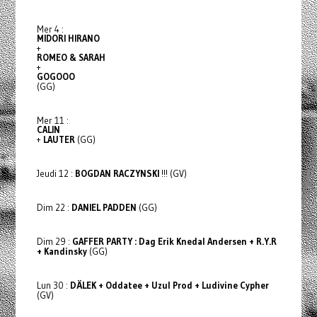
Mer 4 :
MIDORI HIRANO
+
ROMEO & SARAH
+
GOGOOO
(GG)
Mer 11 :
CALIN
+
LAUTER
(GG)
Jeudi 12 :
BOGDAN RACZYNSKI
!!! (GV)
Dim 22 :
DANIEL PADDEN
(GG)
Dim 29 :
GAFFER PARTY : Dag Erik Knedal Andersen + R.Y.R
+ Kandinsky
(GG)
Lun 30 :
DÄLEK + Oddatee + Uzul Prod + Ludivine Cypher
(GV)