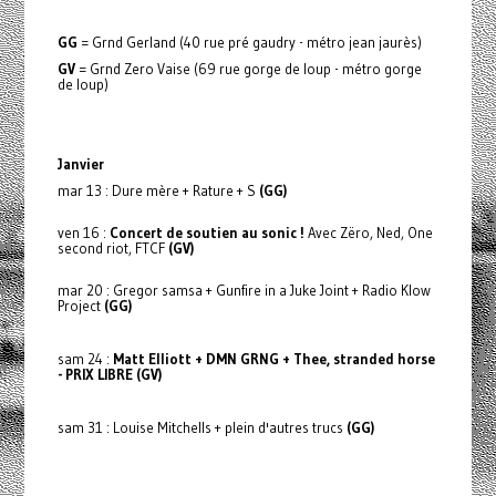
GG
= Grnd Gerland (40 rue pré gaudry - métro jean jaurès)
GV
= Grnd Zero Vaise (69 rue gorge de loup - métro gorge
de loup)
Janvier
mar 13 : Dure mère + Rature + S
(GG)
ven 16 :
Concert de soutien au sonic !
Avec Zëro, Ned, One
second riot, FTCF
(GV)
mar 20 : Gregor samsa + Gunfire in a Juke Joint + Radio Klow
Project
(GG)
sam 24 :
Matt Elliott + DMN GRNG + Thee, stranded horse
- PRIX LIBRE (GV)
sam 31 : Louise Mitchells + plein d'autres trucs
(GG)