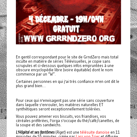
En gentil correspondant pour le site de GrndZero mais total
inculte en matière de séries Télévisuelles, je copie sans
scrupules et ci-dessous quelques infos empruntées à une
obscure encyclopédie libre (voire équitable) dont le nom
commence par un “W”.
Certaines personnes en qui j'ai très confiance m'en ont dit le
plus grand bien…
Pour ceux qui n'envisagent pas une série sans couverture
dans laquelle s'enrouler, les matières naturelles ET
synthétiques seront exceptionnellement tolérées.
Vous pouvez amener vos biscuits, vos friandises, vos
céréales préférées, l'orga s'occupe du thé/café/canettes, de
la soupe et des sandwichs.
L'Hôpital et ses fantômes
(
Riget
) est une
télésuite
danoise
en 11
épisodes de 55 minutes, créée par
Lars von Trier
et diffusée