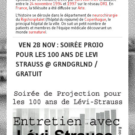
entre le
24
novembre
1994
et
1997
sur le réseau
DR1
. En
France
, la télésuite a été diffusée sur
Arte
.
L'histoire se déroule dans le département de
neurochirurgie
du
Rigshospitalet
(
l'hôpital du royaume
) de
Copenhague
, le
principal hôpital de la ville. On suit un petit nombre de
patients et membres de l'équipe médicale découvrant un
monde
surnaturel
.
VEN 28 NOV : SOIRÉE PROJO
POUR LES 100 ANS DE LEVI
STRAUSS @ GRNDGRLND /
GRATUIT