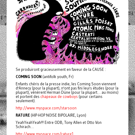
Se produiront gracieusement en faveur de la CAUSE :
COMING SOON
(antifolk youth, Fr)
Enfants chéris de la presse indie, les Coming Soon viennent
d'Annecy (pour la plupart), n'ont pas fini leurs études (pour la
plupart), vénèrent Herman Düne (pour la plupart… au moins)
et portent des
chapeaux de cowboys
(pour certains
seulement).
http://www.myspace.com/starsoon
RATURE
(HIP-HOP NOISE BIPOLAIRE, Lyon)
YeahYeahYeah!!! Entre ODB, Tony Allen et Otto Von
Schirach…
http://www.myspace.com/rature1