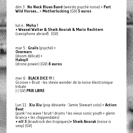
dim 3 :
No Neck Blues Band
(weirdo psyché noise) +
Part
Wild Horses...
+
Motherfucking
(GV)
5 euros
lun 4 :
Moha !
+ Weasel Walter
& Sheik Anorak
& Mario Rechtern
(saxophone abrasif) (GV)
mar 5 :
Grails
(psyché) +
Overmars
(doom délicat) +
Habsyll
(drone power) (GV)
8 euros
mer 6 :
BLACK DICE !!!
(
Groove + Bruit - les stevie wonder de la noise électronique
tribale
)
( GV)
PRIX LIBRE
Lun 11 :
Xiu Xiu
(pop déviante - Jamie Stewart solo) +
Action
Beat
(punk ! no wave ! bruit ! drums ! les vieux sonic youth + glenn
branca + les chippendales)
+ nlf 3
(krautrock des tropiques)
+
Sheik Anorak
(noise is
sexy) (GV)