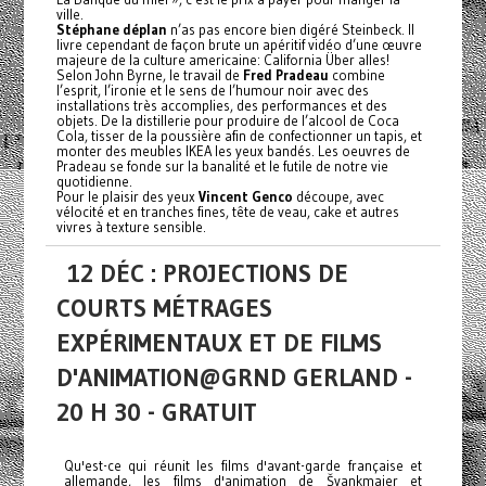
ville.
Stéphane déplan
n’as pas encore bien digéré Steinbeck. Il
livre cependant de façon brute un apéritif vidéo d’une œuvre
majeure de la culture americaine: California Über alles!
Selon John Byrne, le travail de
Fred Pradeau
combine
l’esprit, l’ironie et le sens de l’humour noir avec des
installations très accomplies, des performances et des
objets. De la distillerie pour produire de l’alcool de Coca
Cola, tisser de la poussière afin de confectionner un tapis, et
monter des meubles IKEA les yeux bandés. Les oeuvres de
Pradeau se fonde sur la banalité et le futile de notre vie
quotidienne.
Pour le plaisir des yeux
Vincent Genco
découpe, avec
vélocité et en tranches fines, tête de veau, cake et autres
vivres à texture sensible.
12 DÉC : PROJECTIONS DE
COURTS MÉTRAGES
EXPÉRIMENTAUX ET DE FILMS
D'ANIMATION@GRND GERLAND -
20 H 30 - GRATUIT
Qu'est-ce qui réunit les films d'avant-garde française et
allemande, les films d'animation de Švankmajer et