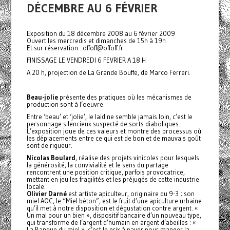
DÉCEMBRE AU 6 FÉVRIER
Exposition du 18 décembre 2008 au 6 février 2009
Ouvert les mercredis et dimanches de 15h à 19h
Et sur réservation : offoff@offoff.fr
FINISSAGE LE VENDREDI 6 FEVRIER A 18 H
A 20 h, projection de La Grande Bouffe, de Marco Ferreri.
Beau-jolie
présente des pratiques où les mécanismes de
production sont à l’oeuvre.
Entre ‘beau’ et ‘jolie’, le laid ne semble jamais loin, c’est le
personnage silencieux suspecté de sorts diaboliques.
L’exposition joue de ces valeurs et montre des processus où
les déplacements entre ce qui est de bon et de mauvais goût
sont de rigueur.
Nicolas Boulard
, réalise des projets vinicoles pour lesquels
la générosité, la convivialité et le sens du partage
rencontrent une position critique, parfois provocatrice,
mettant en jeu les fragilités et les préjugés de cette industrie
locale.
Olivier Darné
est artiste apiculteur, originaire du 9-3 ; son
miel AOC, le “Miel béton”, est le fruit d’une apiculture urbaine
qu’il met à notre disposition et dégustation contre argent. «
Un mal pour un bien », dispositif bancaire d’un nouveau type,
qui transforme de l’argent d’humain en argent d’abeilles : «
La Banque du miel », c’est le prix à payer pour manger la