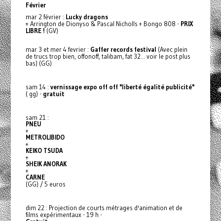
Février
mar 2 février :
Lucky dragons
+ Arrington de Dionyso & Pascal Nicholls + Bongo 808 -
PRIX
LIBRE !
(GV)
mar 3 et mer 4 fevrier :
Gaffer records festival
(Avec plein
de trucs trop bien, offonoff, talibam, fat 32... voir le post plus
bas) (GG)
sam 14 :
vernissage expo off off "liberté égalité publicité"
( gg) -
gratuit
sam 21 :
PNEU
+
METROLIBIDO
+
KEIKO TSUDA
+
SHEIK ANORAK
+
CARNE
(GG) / 5 euros
dim 22 : Projection de courts métrages d'animation et de
films expérimentaux - 19 h -