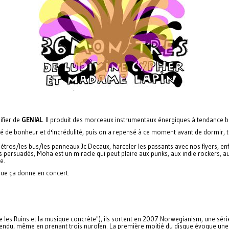
ifier de
GENIAL
. Il produit des morceaux instrumentaux énergiques à tendance br
vibré de bonheur et d'incrédulité, puis on a repensé à ce moment avant de dormir,
es métros/les bus/les panneaux Jc Decaux, harceler les passants avec nos flyers, enf
persuadés, Moha est un miracle qui peut plaire aux punks, aux indie rockers, aux
e.
que ça donne en concert:
 les Ruins et la musique concrète"), ils sortent en 2007 Norwegianism, une série
tendu, même en prenant trois nurofen. La première moitié du disque évoque une r