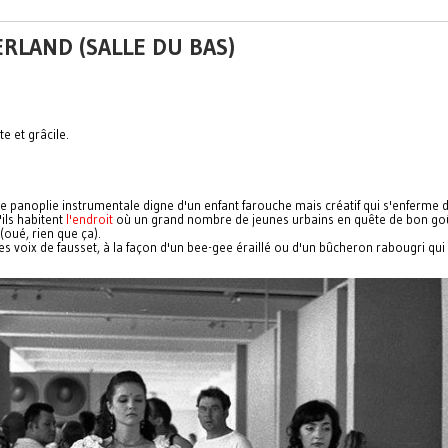
ERLAND (SALLE DU BAS)
e et grâcile.
'une panoplie instrumentale digne d'un enfant farouche mais créatif qui s'enfer
'
ils habitent
l'endroit
où un grand nombre de jeunes
urbains
en quête de bon goû
(oué, rien que ça).
des voix de fausset, à la façon d'un bee-gee éraillé ou d'un bûcheron rabougri qui