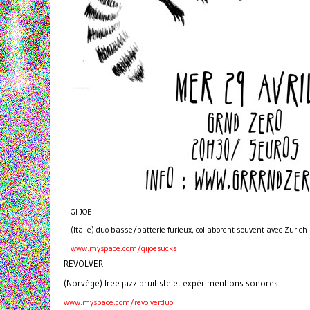
GI JOE
(Italie) duo basse/batterie furieux, collaborent souvent avec Zurich
www.myspace.com/gijoesucks
REVOLVER
(Norvège) free jazz bruitiste et expérimentions sonores
www.myspace.com/revolverduo