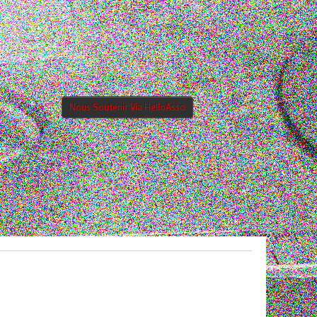
Nous Soutenir Via HelloAsso