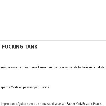
T FUCKING TANK
usique savante mais merveilleusement bancale, un set de batterie minimaliste, u
t Depeche Mode en passant par Suicide :
impro banjo/guitare avec un nouveau disque sur Father Yod/Ecstatic Peace...