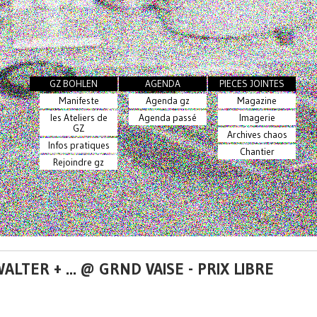
GZ BOHLEN
AGENDA
PIECES JOINTES
Manifeste
Agenda gz
Magazine
les Ateliers de
Agenda passé
Imagerie
GZ
Archives chaos
Infos pratiques
Chantier
Rejoindre gz
LTER + ... @ GRND VAISE - PRIX LIBRE