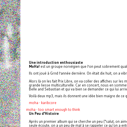
Une introduction enthousiaste
MoHa!
est un groupe norvégien que l'on peut sobrement qual
Ils ont joué à Grnd l'année dernière. On était dix huit, on a 
Alors là on les fait Prix Libre, on va coller des affiches sur l
grande liesse multiculturelle. Car en concert, nous en sommes 
Belle and Sebastian et qui va bien se demander ce qui lui arriv
Voilà deux mp3, mais ils donnent une idée bien maigre de ce 
moha - karibcore
moha - too smart enough to think
Un Peu d'Histoire
Après un premier album qui se cherche un peu ("salut, on aime
seule écoute, on a un peu de mal à se rappeler ce qu’on a en