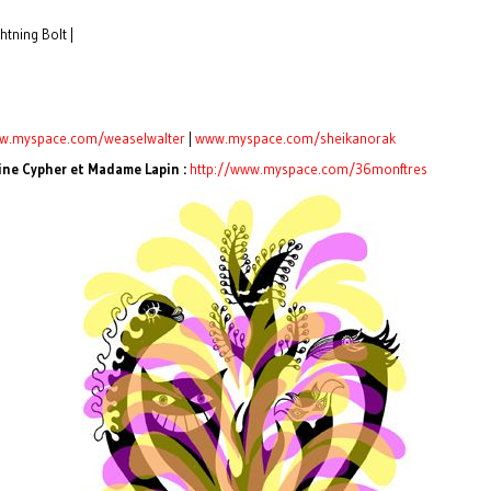
tning Bolt |
w.myspace.com/weaselwalter
|
www.myspace.com/sheikanorak
http://www.myspace.com/36monftres
ine Cypher et Madame Lapin :