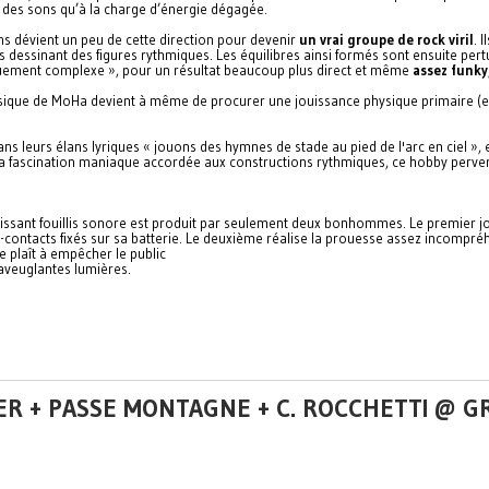
e des sons qu’à la charge d’énergie dégagée.
ns dévient un peu de cette direction pour devenir
un vrai groupe de rock viril
. 
ons dessinant des figures rythmiques. Les équilibres ainsi formés sont ensuite pert
uement complexe », pour un résultat beaucoup plus direct et même
assez funky
ique de MoHa devient à même de procurer une jouissance physique primaire (et 
 leurs élans lyriques « jouons des hymnes de stade au pied de l'arc en ciel », et
r la fascination maniaque accordée aux constructions rythmiques, ce hobby perv
uissant fouillis sonore est produit par seulement deux bonhommes. Le premier j
ontacts fixés sur sa batterie. Le deuxième réalise la prouesse assez incompréhen
se plaît à empêcher le public
d'aveuglantes lumières.
LVER + PASSE MONTAGNE + C. ROCCHETTI @