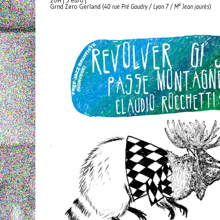
20H | 5 euro |
Grnd Zero Gerland (
40 rue Pré Gaudry / Lyon 7 / M° Jean jaurès
)