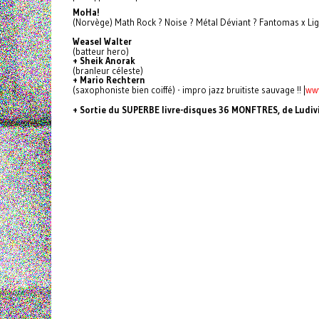
MoHa!
(Norvège) Math Rock ? Noise ? Métal Déviant ? Fantomas x Ligh
Weasel Walter
(batteur hero)
+ Sheik Anorak
(branleur céleste)
+ Mario Rechtern
(saxophoniste bien coiffé) - impro jazz bruitiste sauvage !! |
ww
+ Sortie du SUPERBE livre-disques 36 MONFTRES, de Ludiv