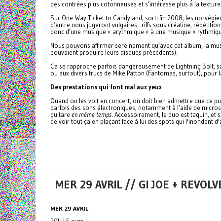
des contrées plus cotonneuses et s’intéresse plus à la textur
Sur One-Way Ticket to Candyland, sorti fin 2008, les norvégie
d’entre nous jugeront vulgaires : riffs sous créatine, répétiti
donc d’une musique « arythmique » à une musique « rythmiq
Nous pouvons affirmer sereinement qu’avec cet album, la mus
pouvaient produire leurs disques précédents).
Ca se rapproche parfois dangereusement de Lightning Bolt, sans
ou aux divers trucs de Mike Patton (Fantomas, surtout), pou
Des prestations qui font mal aux yeux
Quand on les voit en concert, on doit bien admettre que ce p
parfois des sons électroniques, notamment à l’aide de micros-c
guitare
en même temps
. Accessoirement, le duo est taquin, et 
de voir tout ça en plaçant face à lui des spots qui l'inondent 
MER 29 AVRIL // GI JOE + REVO
MER 29 AVRIL