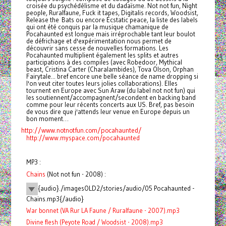
croisée du psychédélisme et du dadaïsme. Not not fun, Night
people, Ruralfaune, Fuck it tapes, Digitalis records, Woodsist,
Release the Bats ou encore Ecstatic peace, la liste des labels
qui ont été conquis par la musique chamanique de
Pocahaunted est longue mais irréprochable tant leur boulot
de défrichage et d'expérimentation nous permet de
découvrir sans cesse de nouvelles formations. Les
Pocahaunted multiplient également les splits et autres
participations à des compiles (avec Robedoor, Mythical
beast, Cristina Carter (Charalambides), Tova Olson, Orphan
Fairytale... bref encore une belle séance de name dropping si
l'on veut citer toutes leurs jolies collaborations). Elles
tournent en Europe avec Sun Araw (du label not not fun) qui
les soutiennent/accompagnent/secondent en backing band
comme pour leur récents concerts aux US. Bref, pas besoin
de vous dire que j'attends leur venue en Europe depuis un
bon moment…
http://www.notnotfun.com/pocahaunted/
http://www.myspace.com/pocahaunted
MP3 :
Chains
(Not not fun - 2008) :
{audio}./imagesOLD2/stories/audio/05 Pocahaunted -
Chains.mp3{/audio}
War bonnet (VA Rur LA Faune / Ruralfaune - 2007).mp3
Divine flesh (Peyote Road / Woodsist - 2008).mp3