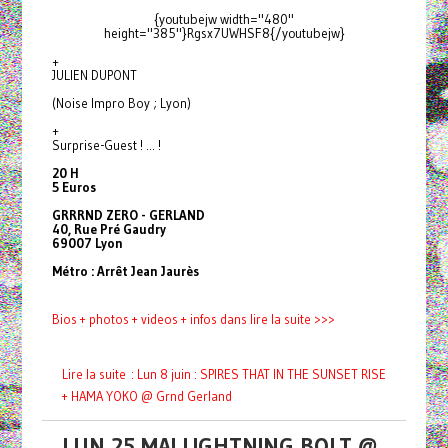
{youtubejw width="480"
height="385"}Rgsx7UWHSF8{/youtubejw}
+
JULIEN DUPONT
(Noise Impro Boy ; Lyon)
+
Surprise-Guest ! ... !
20 H
5 Euros
GRRRND ZERO - GERLAND
40, Rue Pré Gaudry
69007 Lyon
Métro : Arrêt Jean Jaurès
Bios + photos + videos + infos dans lire la suite >>>
Lire la suite : Lun 8 juin : SPIRES THAT IN THE SUNSET RISE
+ HAMA YOKO @ Grnd Gerland
LUN 25 MAI LIGHTNING BOLT @