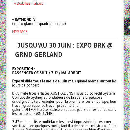
Tv Buddhas - Ghost
+
RAYMOND IV
(impro glamour quadriphonique)
MYSPACE
JUSQU'AU 30 JUIN : EXPO BRK @
GRND GERLAND
EXPOSITION :
PASSENGER OF SHIT / 7U? / MALADROIT
Expo visible tout le mois de juin
mais quand même surtout les
jours de concert
BRK invite trois artistes AUSTRALIENS (issus du collectif System
Corrupt de Sydney et fondateurs de la scène
breakcore
underground) à présenter, pour la première fois en Europe, leur
travail graphique. Le travail présenté à la
galerie OFF-OFF a été réalisé en quatre jours de résidence dans
les locaux de GRND ZERO.
7U?
est un artiste multi-facettes. Il est impossible de résumer
son travail en quelques mots, tant il a de projets musicaux (Rank
Sinatra, Rainbow Ejaculation, Fukno, et encore bien d’autres),