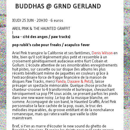
BUDDHAS @ GRND GERLAND
JEUDI 25 JUIN - 20H30 - 6 euros
AREIL PINK & THE HAUNTED GRAFFIT
I
(usa - cité des anges / paw tracks)
pop rubik's cube pour freaks / acapulco fever
Ariel Pink transpire la Californie et ses fantômes,
Denis Wilson
en
tête, bien qu'il soit légèrement plus petit et ressemble à un
croisement génétiquement audacieux entre Kurt Cobain et
Gollum. L'écoute attentive de ses innombrables enregistrements
huit pistes, sur cassette ou sur disque (les albums les plus
récents bénéficiant même de jaquettes en couleurs grâce à
l'extraordinaire force de frappe financière de la maison de
disques Paw Tracks, merci
Panda, Daaave & Petzl
), laisse
présager un spectacle mémorable. Quelque chose proche du
chanteur-crooner lo-fi transformiste et burlesque, chevauchant
héroïquement sa pop FM sous acide, se prenant parfois les pieds
dans une new wave noisy. Le top de la musique blanche, en
somme. Accompagné de son band, le Haunted Graffiti, Ariel Pink
personnalise la face cachée de la pop, ouais, le truc des
mélodies imparables, du groove entêtant et de la nonchalance
romanesque, mais qui ratera vaille que vaille la cible
mainstream.
Bref, si t'en as marre d'écouter le new sound du ghetto de