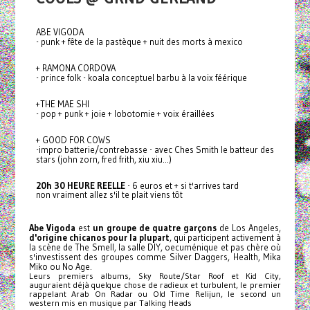
ABE VIGODA
- punk + fête de la pastèque + nuit des morts à mexico
+ RAMONA CORDOVA
- prince folk - koala conceptuel barbu à la voix féérique
+THE MAE SHI
- pop + punk + joie + lobotomie + voix éraillées
+ GOOD FOR COWS
-impro batterie/contrebasse - avec Ches Smith le batteur des
stars (john zorn, fred frith, xiu xiu...)
20h 30 HEURE REELLE
- 6 euros et + si t'arrives tard
non vraiment allez s'il te plait viens tôt
Abe
Vigoda
est
un groupe de quatre garçons
de Los Angeles,
d'origine chicanos pour la plupart
, qui participent activement à
la scène de The Smell, la salle DIY, oecuménique et pas chère où
s'investissent des groupes comme Silver Daggers, Health, Mika
Miko ou No Age.
Leurs premiers albums, Sky Route/Star Roof et Kid City,
auguraient déjà quelque chose de radieux et turbulent, le premier
rappelant Arab On Radar ou Old Time Relijun, le second un
western mis en musique par Talking Heads