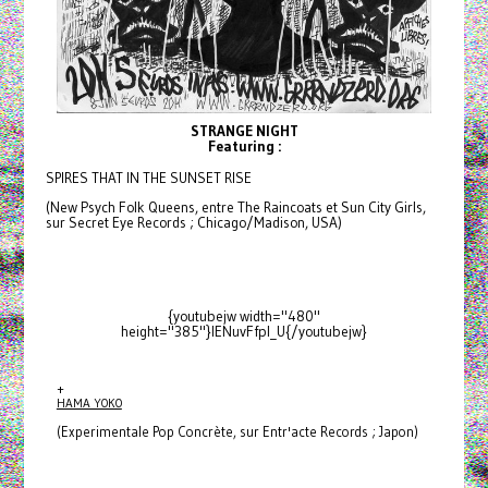
STRANGE NIGHT
Featuring :
SPIRES THAT IN THE SUNSET RISE
(New Psych Folk Queens, entre The Raincoats et Sun City Girls,
sur Secret Eye Records ; Chicago/Madison, USA)
{youtubejw width="480"
height="385"}IENuvFfpI_U{/youtubejw}
+
HAMA YOKO
(Experimentale Pop Concrète, sur Entr'acte Records ; Japon)