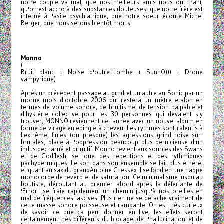
notre couple va mal, que nos meilleurs amis nous ont trahi,
qu'on est accro à des substances douteuses, que notre frère est
interné à l'asile psychiatrique, que notre soeur écoute Michel
Berger, que nous serons bientôt morts.
Monno
(
Bruit blanc + Noise d'outre tombe + SunnO))) + Drone
vampyrique)
Après un précédent passage au grnd et un autre au Sonic par un
morne mois d'octobre 2006 qui restera un mètre étalon en
termes de volume sonore, de bruitisme, de tension palpable et
d'hystérie collective pour les 30 personnes qui devaient s'y
trouver, MONNO reviennent cet année avec un nouvel album en
forme de virage en épingle à cheveu. Les rythmes sont ralentis à
l'extrême, finies (ou presque) les agressions grind-noise sur-
brutales, place à l'oppression beaucoup plus pernicieuse d'un
indus décharné et primitif. Monno revient aux sources des Swans
et de Godflesh, se joue des répétitions et des rythmiques
pachydermiques. Le son dans son ensemble se fait plus éthéré,
et quant au sax du grandAntoine Chessex il se fond en une nappe
monocorde de reverb et de saturation. Ce minimalisme jusqu'au
boutiste, déroutant au premier abord après la déferlante de
'Error' ,se fraie rapidement un chemin jusqu'à nos oreilles en
mal de fréquences lascives. Plus rien ne se détache vraiment de
cette masse sonore poisseuse et rampante. On est très curieux
de savoir ce que ça peut donner en live, les effets seront
certainement très différents du blocage, de l'hallucination et de