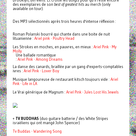
Brooklyn, bin viens. Et croise les doigts pour qu'il reste encore
des exemplaires de son
best of
greatest hits
au merch (only
available on tour).
Des MP3 sélectionnés après trois heures d'intense réflexion :
Roman Polanski bourré qui chante dans une boite de nuit
lituanienne :
Ariel pink - Poultry Head
Les Strokes en moches, en pauvres, en mieux :
Ariel Pink - My
Molly
Une ballade romantique
:
Ariel Pink - Among Dreams
La danse des canards, braillée par un gang d'experts-comptables
ivres :
Ariel Pink - Lover Boy
Musique langoureuse de restaurant kitsch toujours vide :
Ariel
Pink - Life in LA
Le Vrai générique de Magnum :
Ariel Pink - Jules Lost His Jewels
+
TV BUDDHAS
(duo guitare batterie / des White Stripes
israëliens qui ont mangé John Spencer)
Tv Buddas - Wandering Song