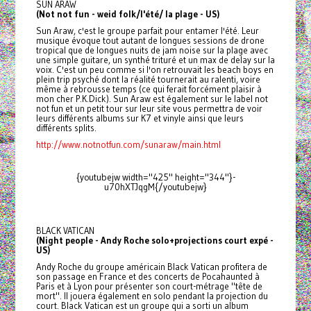
SUN ARAW
(Not not fun - weid folk/l'été/ la plage - US)
Sun Araw, c'est le groupe parfait pour entamer l'été. Leur
musique évoque tout autant de longues sessions de drone
tropical que de longues nuits de jam noise sur la plage avec
une simple guitare, un synthé trituré et un max de delay sur la
voix. C'est un peu comme si l'on retrouvait les beach boys en
plein trip psyché dont la réalité tournerait au ralenti, voire
même à rebrousse temps (ce qui ferait forcément plaisir à
mon cher P.K.Dick). Sun Araw est également sur le label not
not fun et un petit tour sur leur site vous permettra de voir
leurs différents albums sur K7 et vinyle ainsi que leurs
différents splits.
http://www.notnotfun.com/sunaraw/main.html
{youtubejw width="425" height="344"}-
u70hXTJqgM{/youtubejw}
BLACK VATICAN
(Night people - Andy Roche solo+projections court expé -
US)
Andy Roche du groupe américain Black Vatican profitera de
son passage en France et des concerts de Pocahaunted à
Paris et à Lyon pour présenter son court-métrage "tête de
mort". Il jouera également en solo pendant la projection du
court. Black Vatican est un groupe qui a sorti un album