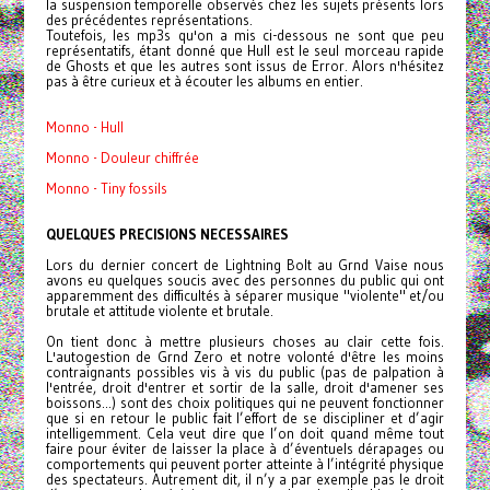
la suspension temporelle observés chez les sujets présents lors
des précédentes représentations.
Toutefois, les mp3s qu'on a mis ci-dessous ne sont que peu
représentatifs, étant donné que Hull est le seul morceau rapide
de Ghosts et que les autres sont issus de Error. Alors n'hésitez
pas à être curieux et à écouter les albums en entier.
Monno - Hull
Monno - Douleur chiffrée
Monno - Tiny fossils
QUELQUES PRECISIONS NECESSAIRES
Lors du dernier concert de Lightning Bolt au Grnd Vaise nous
avons eu quelques soucis avec des personnes du public qui ont
apparemment des difficultés à séparer musique "violente" et/ou
brutale et attitude violente et brutale.
On tient donc à mettre plusieurs choses au clair cette fois.
L'autogestion de Grnd Zero et notre volonté d'être les moins
contraignants possibles vis à vis du public (pas de palpation à
l'entrée, droit d'entrer et sortir de la salle, droit d'amener ses
boissons...) sont des choix politiques qui ne peuvent fonctionner
que si en retour le public fait l’effort de se discipliner et d’agir
intelligemment. Cela veut dire que l’on doit quand même tout
faire pour éviter de laisser la place à d’éventuels dérapages ou
comportements qui peuvent porter atteinte à l’intégrité physique
des spectateurs. Autrement dit, il n’y a par exemple pas le droit