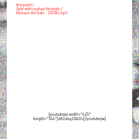
Warpaint (
Split with orphan fairytale /
Release the bats - 2008).mp3
{youtubejw width="425"
height="344"}dA1dvq2QbOs{/youtubejw}