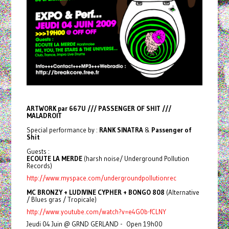
ARTWORK par 667U /// PASSENGER OF SHIT ///
MALADROIT
Special performance by :
RANK SINATRA
&
Passenger of
Shit
Guests :
ECOUTE LA MERDE
(harsh noise/ Underground Pollution
Records)
http://www.myspace.com/undergroundpollutionrec
MC BRONZY + LUDIVINE CYPHER + BONGO 808
(Alternative
/ Blues gras / Tropicale)
http://www.youtube.com/watch?v=e4G0b-fCLNY
Jeudi 04 Juin @ GRND GERLAND - Open 19h00