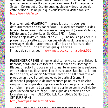
graphiques et vidéo. Il a participé grandement à l’imagerie de
System Corrupt et présente aussi quelques vidéos issues de
cette période. On ne peut que vous inviter à visiter son site
http://www.667u.com
Musicalement,
MALADROIT
marque les esprits pour ses
détournements de hits dancefloor. il a sorti des tracks sur des
labels internationaux de la scène underground (Power Violence,
HK Violence, Coretex-Labs, Sy:CO… BRK…). Nous
l’avons déjà invité en 2007 et en 2009, il ne nous a pas déçus. Il
présente pour cette exposition des objets-sculptures issus de
recyclages, de détournements et d’un jeu de déconstruction-
reconstruction. Son art est en quelque sorte à
l’image de sa musique…
www.myspace.com/maladroit666
PASSENGER OF SHIT
, dirige le label terror-noise-core Shitwank
Records, perdu dans les forêts australiennes des Montagnes
Bleues. En solo il propose une étonnante version du speedcore,
entre sadcore ou flashcore ; il orchestre aussi Butcher’s Harem
(hip hop gore) et Rancid Shitwank (harsh noise & screams), et
propose un travail graphique et vidéo particulièrement
décadent. Il propose ici de nombreuses peintures et dessins
originaux, ainsi que des impressions tirées des productions de
son label. Il présente également une partie de son travail vidéo-
gore (avec ou sans trucage…) ainsi que des archives de ses
formations en live… DECONSEILLE AUX AMES SENSIBLES…
SERIEUSEMENT
http://www.passengerofshit.com