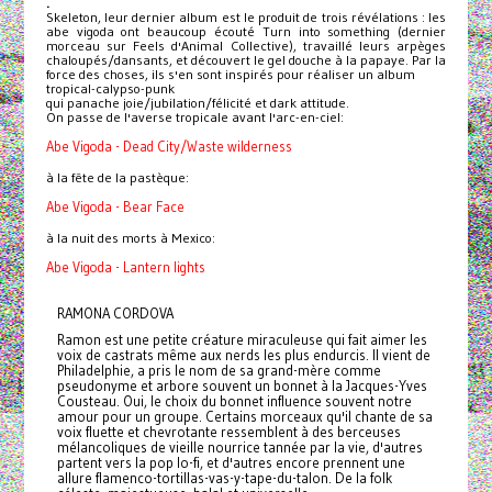
.
Skeleton, leur dernier album est le produit de trois révélations : les
abe vigoda ont beaucoup écouté Turn into something (dernier
morceau sur Feels d'Animal Collective), travaillé leurs arpèges
chaloupés/dansants, et découvert le gel douche à la papaye. Par la
force des choses, ils s'en sont inspirés pour réaliser un album
tropical-calypso-punk
qui panache joie/jubilation/félicité et dark attitude.
On passe de l'averse tropicale avant l'arc-en-ciel:
Abe Vigoda - Dead City/Waste wilderness
à la fête de la pastèque:
Abe Vigoda - Bear Face
à la nuit des morts à Mexico:
Abe Vigoda - Lantern lights
RAMONA CORDOVA
Ramon est une petite créature miraculeuse qui fait aimer les
voix de castrats même aux nerds les plus endurcis. Il vient de
Philadelphie, a pris le nom de sa grand-mère comme
pseudonyme et arbore souvent un bonnet à la Jacques-Yves
Cousteau. Oui, le choix du bonnet influence souvent notre
amour pour un groupe. Certains morceaux qu'il chante de sa
voix fluette et chevrotante ressemblent à des berceuses
mélancoliques de vieille nourrice tannée par la vie, d'autres
partent vers la pop lo-fi, et d'autres encore prennent une
allure flamenco-tortillas-vas-y-tape-du-talon. De la folk