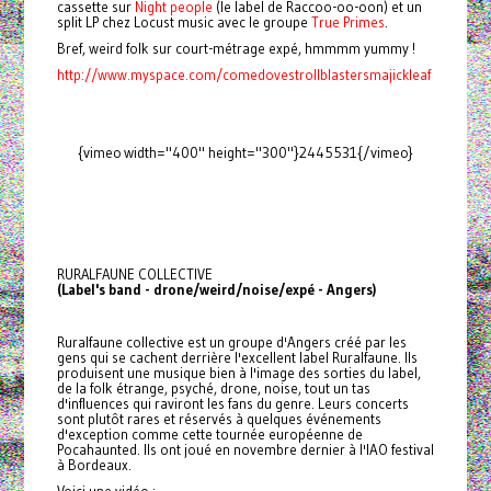
cassette sur
Night people
(le label de Raccoo-oo-oon) et un
split LP chez Locust music avec le groupe
True Primes
.
Bref, weird folk sur court-métrage expé, hmmmm yummy !
http://www.myspace.com/comedovestrollblastersmajickleaf
{vimeo width="400" height="300"}2445531{/vimeo}
RURALFAUNE COLLECTIVE
(Label's band - drone/weird/noise/expé - Angers)
Ruralfaune collective est un groupe d'Angers créé par les
gens qui se cachent derrière l'excellent label Ruralfaune. Ils
produisent une musique bien à l'image des sorties du label,
de la folk étrange, psyché, drone, noise, tout un tas
d'influences qui raviront les fans du genre. Leurs concerts
sont plutôt rares et réservés à quelques événements
d'exception comme cette tournée européenne de
Pocahaunted. Ils ont joué en novembre dernier à l'IAO festival
à Bordeaux.