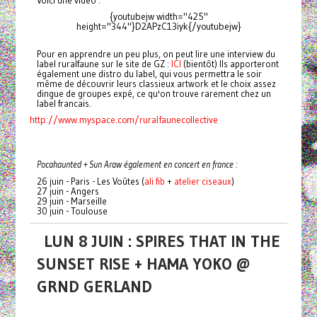
Voici une vidéo :
{youtubejw width="425"
height="344"}D2APzC13iyk{/youtubejw}
Pour en apprendre un peu plus, on peut lire une interview du
label ruralfaune sur le site de GZ :
ICI
(bientôt) Ils apporteront
également une distro du label, qui vous permettra le soir
même de découvrir leurs classieux artwork et le choix assez
dingue de groupes expé, ce qu'on trouve rarement chez un
label francais.
http://www.myspace.com/ruralfaunecollective
Pocahaunted + Sun Araw également en concert en france :
26 juin - Paris - Les Voûtes (
ali fib
+
atelier ciseaux
)
27 juin - Angers
29 juin - Marseille
30 juin - Toulouse
LUN 8 JUIN : SPIRES THAT IN THE
SUNSET RISE + HAMA YOKO @
GRND GERLAND