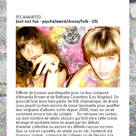
POCAHAUNTED
(not not fun - psyché/weird/drone/folk - US)
Difficile de trouver une étiquette pour ce duo composé
d'Amanda Brown et de Bethany Cosentino (Los Angeles). On
pourrait tout aussi bien parler de folk chamanique, de drone
sous peyotl ou bien encore de noise lancinante pour qualifier
leur vingtaine d'albums sortis depuis 2006, mais on serait
surement encore loin du compte... On retrouve ces sorties
sur bon nombre de labels obscurs qui font vivre cette scène
étrange et excitante mise en avant par les débuts
d'animal collective ou encore les défunts raccoo-oo-oon.
Que ce soit en cassette, en vinyle ou en cdr, l'artwork est
toujours soigné : composé de collages ou de dessins à la