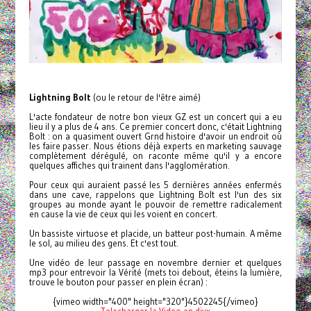
Lightning Bolt
(ou le retour de l'être aimé)
L'acte fondateur de notre bon vieux GZ est un concert qui a eu
lieu il y a plus de 4 ans. Ce premier concert donc, c'était Lightning
Bolt : on a quasiment ouvert Grnd histoire d'avoir un endroit où
les faire passer. Nous étions déjà experts en marketing sauvage
complètement dérégulé, on raconte même qu'il y a encore
quelques affiches qui trainent dans l'agglomération.
Pour ceux qui auraient passé les 5 dernières années enfermés
dans une cave, rappelons que Lightning Bolt est l'un des six
groupes au monde ayant le pouvoir de remettre radicalement
en cause la vie de ceux qui les voient en concert.
Un bassiste virtuose et placide, un batteur post-humain. A même
le sol, au milieu des gens. Et c'est tout.
Une vidéo de leur passage en novembre dernier et quelques
mp3 pour entrevoir la Vérité (mets toi debout, éteins la lumière,
trouve le bouton pour passer en plein écran) :
{vimeo width="400" height="320"}4502245{/vimeo}
Telecharger la Video en divx