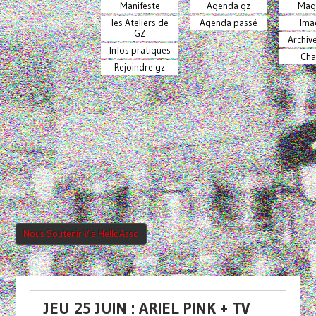
Manifeste
Agenda gz
Mag
les Ateliers de
Agenda passé
Ima
GZ
Archiv
Infos pratiques
Cha
Rejoindre gz
Nous Soutenir Via HelloAsso
JEU 25 JUIN : ARIEL PINK + TV