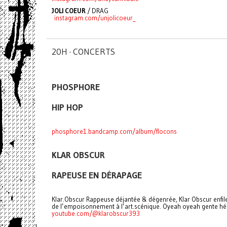
JOLI COEUR
/ DRAG
instagram.com/unjolicoeur_
20H · CONCERTS
PHOSPHORE
HIP HOP
phosphore1.bandcamp.com/album/flocons
KLAR OBSCUR
RAPEUSE EN DÉRAPAGE
Klar.Obscur Rappeuse déjantée & dégenrée, Klar Obscur enfile
de l’empoisonnement à l’art.scénique. Oyeah oyeah gente hér
youtube.com/@klarobscur393