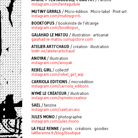
instagram.com/tentagudule
MUTINY GRRRLS
/ Micro-édition · Micro-label · Print-art
instagram.com/mutinygrrrls
BOOKTOPUS
/ bookiniste de l’étrange
instagram.com/booktopus_
GALAHAD LE MATOU
/ illustration · artisanat
galahad-le-matou.sumupstore.com
ATELIER ARTI’CHAUD
/ création · illustration
linktr.ee/atelierartichaud
ANOYAK
/ illustration
instagram.com/anoyak
REBEL GIRL
/ collectif
instagram.com/rebel_girl_wip
CARRIOLA EDITIONS
/ microédition
instagram.com/carriola_editions
NYMÉ LE CRÉATEUR
/ illustration
instagram.com/nymelecreateur
SAEL
/ fanzine
instagram.com/saelcarcass
JULES MONO
/ photographie
instagram.com/jules.mono
LA FILLE RENNE
/ prints · créations · goodies
lafillerenne.fr/blog/boutique