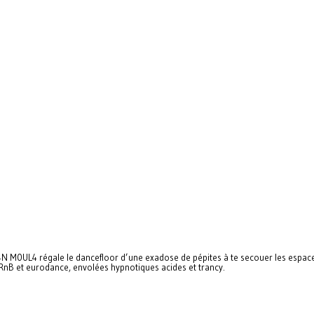
4N M0UL4 régale le dancefloor d’une exadose de pépites à te secouer les espaces
RnB et eurodance, envolées hypnotiques acides et trancy.