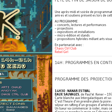
FÊTE DE FIN DE SAISON DE BO
Une après-midi et soirée de programmatio
ami·es et soutiens présent·es lors de cet
AU PROGRAMME :
– concerts, lectures et performances
– projections
– expositions et installations
– micro-édition et stands
– propositions hybrides mêlant arts visu
En partenariat avec :
Chaos Ctrl Club
Rebel Girl
14H : PROGRAMMES EN CONT
PROGRAMME DES PROJECTI
14H30 : NANAR ESTIVAL
EAUX SAUVAGES
, de Paul W. Kener – 1
Carte blanche aux Intergalactiques et s
C’est l’heure d’en prendre plein la poire
séjour en rafting d’un groupes d’améric
Un tueur va commencer à roder, mais ce
d’oser se prendre la main en l’absence d