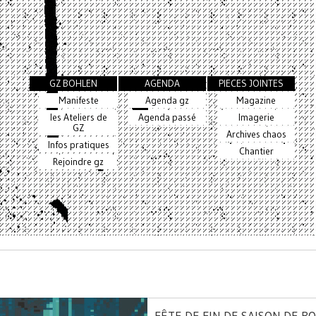
GZ BOHLEN
AGENDA
PIECES JOINTES
Manifeste
Agenda gz
Magazine
les Ateliers de
Agenda passé
Imagerie
GZ
Archives chaos
Infos pratiques
Chantier
Rejoindre gz