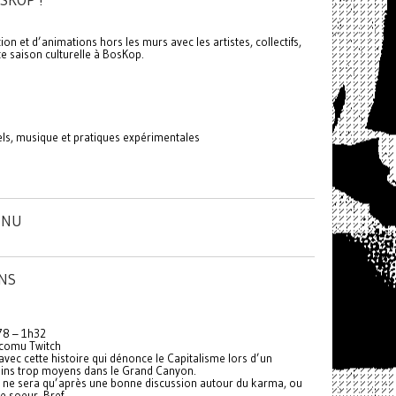
SKOP !
n et d’animations hors les murs avec les artistes, collectifs,
te saison culturelle à BosKop.
els, musique et pratiques expérimentales
INU
ONS
978 – 1h32
a comu Twitch
 avec cette histoire qui dénonce le Capitalisme lors d’un
ains trop moyens dans le Grand Canyon.
 ne sera qu’après une bonne discussion autour du karma, ou
e soeur. Bref.