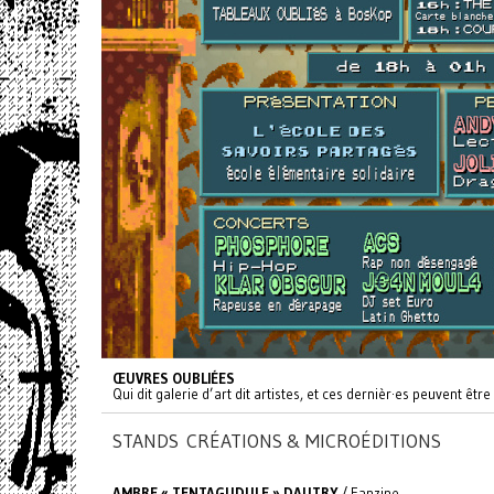
ŒUVRES OUBLIÉES
Qui dit galerie d’art dit artistes, et ces dernièr·es peuvent êt
STANDS CRÉATIONS & MICROÉDITIONS
AMBRE « TENTAGUDULE » DAUTRY
/ Fanzine