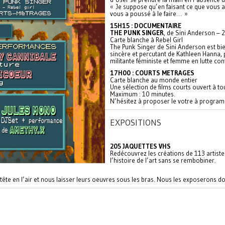
« Je suppose qu’en faisant ce que vous av
vous a poussé à le faire… »
15H15 : DOCUMENTAIRE
THE PUNK SINGER
, de Sini Anderson – 
Carte blanche à Rebel Girl
The Punk Singer de Sini Anderson est bie
sincère et percutant de Kathleen Hanna, p
militante féministe et femme en lutte co
17H00 : COURTS METRAGES
Carte blanche au monde entier
Une sélection de films courts ouvert à tou
Maximum : 10 minutes.
N’hésitez à proposer le votre à progr
EXPOSITIONS
205 JAQUETTES VHS
Redécouvrez les créations de 113 artiste
l’histoire de l’art sans se rembobiner.
re tête en l’air et nous laisser leurs oeuvres sous les bras. Nous les exposerons d