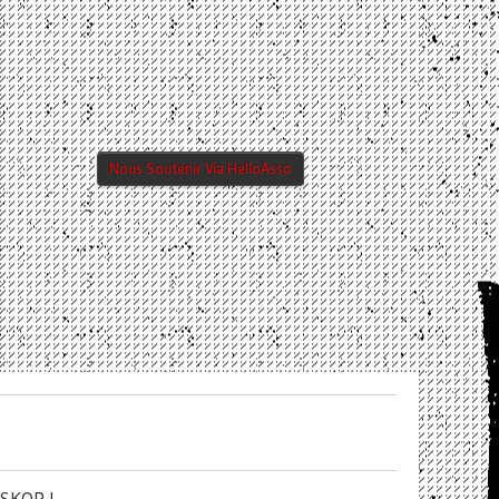
Nous Soutenir Via HelloAsso