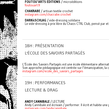
FOUTOU’ARTS EDITIONS
/ microéditions
foutouart.fr
CHAKRABE
/
artisan textile crochet
instagram.com/chacrabe.crochet
DARK4SCHLAG
/ vide-dressing solidaire
Le vide-dressing à prix libre du Chaos CTRL Club, pensé par et 
18H : PRÉSENTATION
L'ÉCOLE DES SAVOIRS PARTAGÉS
L’École des Savoirs Partagés est une école élémentaire alterna
Son approche pédagogique est centrée sur l’émancipation, la co
instagram.com/ecole_des_savoirs_partages
19H : PERFORMANCES
LECTURE & DRAG
ANDY CANNIBALE
/ LECTURE
Andy Cannibale est écrivain / performer. Il écrit et habite un
instagram.com/andycannibale