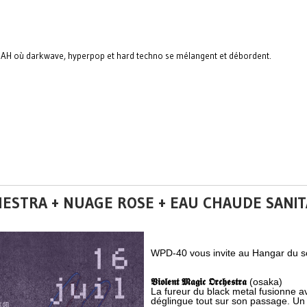
TDAH où darkwave, hyperpop et hard techno se mélangent et débordent.
CHESTRA + NUAGE ROSE + EAU CHAUDE SANI
WPD-40 vous invite au Hangar du sol
𝖁𝖎𝖔𝖑𝖊𝖓𝖙 𝕸𝖆𝖌𝖎𝖈 𝕺𝖗𝖈𝖍𝖊𝖘𝖙𝖗𝖆
(osaka)
La fureur du black metal fusionne av
déglingue tout sur son passage. Un 