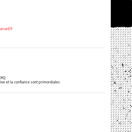
larue69
 CM2.
tive et la confiance sont primordiales.