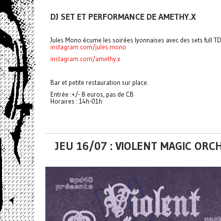
DJ SET ET PERFORMANCE DE AMETHY.X
Jules Mono écume les soirées lyonnaises avec des sets full 
instagram.com/jules.mono
instagram.com/amethy.x
Bar et petite restauration sur place.
Entrée :+/- 8 euros, pas de CB
Horaires : 14h-01h
JEU 16/07 : VIOLENT MAGIC OR