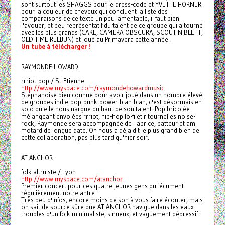
sont surtout les SHAGGS pour le dress-code et YVETTE HORNER
pour la couleur de cheveux qui concluent la liste des
comparaisons de ce texte un peu lamentable, il faut bien
l'avouer, et peu représentatif du talent de ce groupe qui a tourné
avec les plus grands (CAKE, CAMERA OBSCURA, SCOUT NIBLETT,
OLD TIME RELIJUN) et joué au Primavera cette année.
Un tube à télécharger !
RAYMONDE HOWARD
rrriot-pop / St-Etienne
http://www.myspace.com/raymondehowardmusic
Stéphanoise bien connue pour avoir joué dans un nombre élevé
de groupes indie-pop-punk-power-blah-blah, c'est désormais en
solo qu'elle nous nargue du haut de son talent. Pop bricolée
mélangeant envolées rrriot, hip-hop lo-fi et ritournelles noise-
rock, Raymonde sera accompagnée de Fabrice, batteur et ami
motard de longue date. On nous a déja dit le plus grand bien de
cette collaboration, pas plus tard qu'hier soir.
AT ANCHOR
folk altruiste / Lyon
http://www.myspace.com/atanchor
Premier concert pour ces quatre jeunes gens qui écument
régulièrement notre antre.
Très peu d'infos, encore moins de son à vous faire écouter, mais
on sait de source sûre que AT ANCHOR navigue dans les eaux
troubles d'un folk minimaliste, sinueux, et vaguement dépressif.