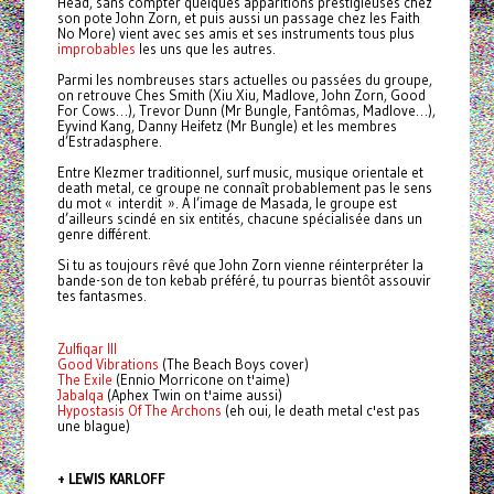
Head, sans compter quelques apparitions prestigieuses chez
son pote John Zorn, et puis aussi un passage chez les Faith
No More) vient avec ses amis et ses instruments tous plus
improbables
les uns que les autres.
Parmi les nombreuses stars actuelles ou passées du groupe,
on retrouve Ches Smith (Xiu Xiu, Madlove, John Zorn, Good
For Cows…), Trevor Dunn (Mr Bungle, Fantômas, Madlove…),
Eyvind Kang, Danny Heifetz (Mr Bungle) et les membres
d’Estradasphere.
Entre Klezmer traditionnel, surf music, musique orientale et
death metal, ce groupe ne connaît probablement pas le sens
du mot « interdit ». A l’image de Masada, le groupe est
d’ailleurs scindé en six entités, chacune spécialisée dans un
genre différent.
Si tu as toujours rêvé que John Zorn vienne réinterpréter la
bande-son de ton kebab préféré, tu pourras bientôt assouvir
tes fantasmes.
Zulfiqar III
Good Vibrations
(The Beach Boys cover)
The Exile
(Ennio Morricone on t'aime)
Jabalqa
(Aphex Twin on t'aime aussi)
Hypostasis Of The Archons
(eh oui, le death metal c'est pas
une blague)
+ LEWIS KARLOFF