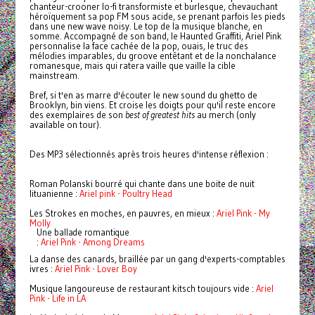
chanteur-crooner lo-fi transformiste et burlesque, chevauchant
héroïquement sa pop FM sous acide, se prenant parfois les pieds
dans une new wave noisy. Le top de la musique blanche, en
somme. Accompagné de son band, le Haunted Graffiti, Ariel Pink
personnalise la face cachée de la pop, ouais, le truc des
mélodies imparables, du groove entêtant et de la nonchalance
romanesque, mais qui ratera vaille que vaille la cible
mainstream.
Bref, si t'en as marre d'écouter le new sound du ghetto de
Brooklyn, bin viens. Et croise les doigts pour qu'il reste encore
des exemplaires de son
best of
greatest hits
au merch (only
available on tour).
Des MP3 sélectionnés après trois heures d'intense réflexion :
Roman Polanski bourré qui chante dans une boite de nuit
lituanienne :
Ariel pink - Poultry Head
Les Strokes en moches, en pauvres, en mieux :
Ariel Pink - My
Molly
Une ballade romantique
:
Ariel Pink - Among Dreams
La danse des canards, braillée par un gang d'experts-comptables
ivres :
Ariel Pink - Lover Boy
Musique langoureuse de restaurant kitsch toujours vide :
Ariel
Pink - Life in LA