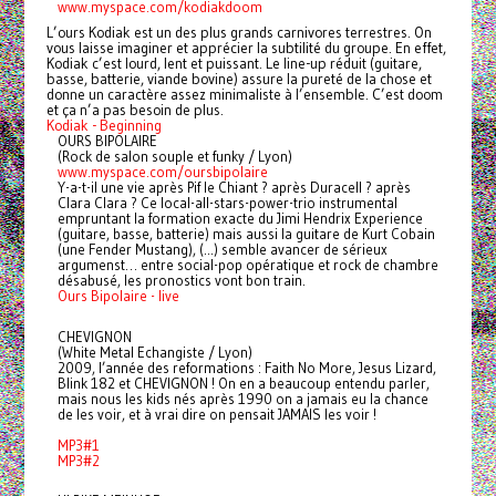
www.myspace.com/kodiakdoom
L’ours Kodiak est un des plus grands carnivores terrestres. On
vous laisse imaginer et apprécier la subtilité du groupe. En effet,
Kodiak c’est lourd, lent et puissant. Le line-up réduit (guitare,
basse, batterie, viande bovine) assure la pureté de la chose et
donne un caractère assez minimaliste à l’ensemble. C’est doom
et ça n’a pas besoin de plus.
Kodiak - Beginning
OURS BIPOLAIRE
(Rock de salon souple et funky / Lyon)
www.myspace.com/oursbipolaire
Y-a-t-il une vie après Pif le Chiant ? après Duracell ? après
Clara Clara ? Ce local-all-stars-power-trio instrumental
empruntant la formation exacte du Jimi Hendrix Experience
(guitare, basse, batterie) mais aussi la guitare de Kurt Cobain
(une Fender Mustang), (...) semble avancer de sérieux
argumenst… entre social-pop opératique et rock de chambre
désabusé, les pronostics vont bon train.
Ours Bipolaire - live
CHEVIGNON
(White Metal Echangiste / Lyon)
2009, l’année des reformations : Faith No More, Jesus Lizard,
Blink 182 et CHEVIGNON ! On en a beaucoup entendu parler,
mais nous les kids nés après 1990 on a jamais eu la chance
de les voir, et à vrai dire on pensait JAMAIS les voir !
MP3#1
MP3#2