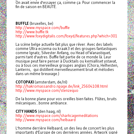
On avait envie d'essayer ça, comme ça. Pour commencer la
fin de saison en BEAUTÉ.
BUFFLE
(bruxelles, be)
http://www.myspace.com/buffle
http://www.buffle.tk
http://www.foxydigitalis.com/
foxyd/features.php?which=301
La scène belge actuelle fait plus que rêver. Avec des labels
comme Ultra eczema ou kraak3 et des groupes fantastiques
comme Ignatz, Silvester Anfang, ou Head of Wanastiquet,
parmi tant d'autres. Buffle fait partie de ce monde là. Leur
musique peut faire penser à Ducktails ou kemialliset ystavat,
ou à tous ces merveilleux groupes anglais (Chora, Helhesten,
Lanterns, qui distillent merveilleusement bruit et mélodies
dans un même breuvage.)
COTOPAXI
(amsterdam, de/nl)
http://hakromassandro.npage.
de/link_25604108.html
http://www.myspace.com/
stenzequo
De la bonne plane pour vos oreilles bien faites. Flûtes, bruits
mécaniques...bonne ambiance.
CITY HANDS
(den haag, nl)
http://www.myspace.com/
sharkcagemeditations
http://www.myspace.com/
helbaard
L'homme derrière Helbaard, un des lieu de concert les plus
importants d'Europe de ces dernières années. Artwork signé