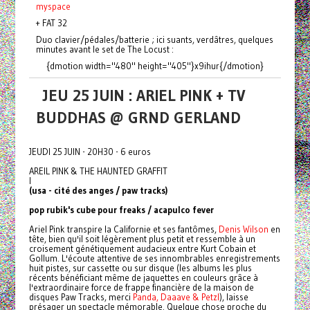
myspace
+ FAT 32
Duo clavier/pédales/batterie ; ici suants, verdâtres, quelques
minutes avant le set de The Locust :
{dmotion width="480" height="405"}x9ihur{/dmotion}
JEU 25 JUIN : ARIEL PINK + TV
BUDDHAS @ GRND GERLAND
JEUDI 25 JUIN - 20H30 - 6 euros
AREIL PINK & THE HAUNTED GRAFFIT
I
(usa - cité des anges / paw tracks)
pop rubik's cube pour freaks / acapulco fever
Ariel Pink transpire la Californie et ses fantômes,
Denis Wilson
en
tête, bien qu'il soit légèrement plus petit et ressemble à un
croisement génétiquement audacieux entre Kurt Cobain et
Gollum. L'écoute attentive de ses innombrables enregistrements
huit pistes, sur cassette ou sur disque (les albums les plus
récents bénéficiant même de jaquettes en couleurs grâce à
l'extraordinaire force de frappe financière de la maison de
disques Paw Tracks, merci
Panda, Daaave & Petzl
), laisse
présager un spectacle mémorable. Quelque chose proche du