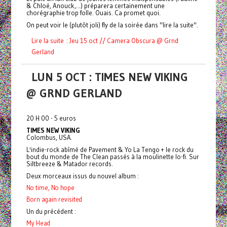
& Chloé, Anouck,...) préparera certainement une
chorégraphie trop folle. Ouais. Ca promet quoi.
On peut voir le (plutôt joli) fly de la soirée dans "lire la suite".
Lire la suite : Jeu 15 oct // Camera Obscura @ Grnd
Gerland
LUN 5 OCT : TIMES NEW VIKING
@ GRND GERLAND
20 H 00 - 5 euros
TIMES NEW VIKING
Colombus, USA.
L'indie-rock abîmé de Pavement & Yo La Tengo + le rock du
bout du monde de The Clean passés à la moulinette lo-fi. Sur
Siltbreeze & Matador records.
Deux morceaux issus du nouvel album :
No time, No hope
Born again revisited
Un du précédent :
My Head