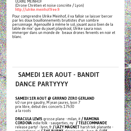
ULRIKE MEINHOF
(Drone Chrétien et noise concrète / Lyon)
http://ulrike.meinhof.free.fr
Pour comprendre Ulrike Meinhof, il va falloir se laisser bercer
par les doux bouillonnements bruitistes d'un sombre
personnage. Agenouillé à même le sol, jouant aussi bien de la
table de mix’ que du jouet playskool, Ulrike saura nous
immerger dans un monde de beaux drones fervents en noir et
blanc.
SAMEDI 1ER AOUT - BANDIT
DANCE PARTYYYY
SAMEDI 1ER AOUT @ GRRRND ZERO GERLAND
40 rue pre gaudry, M jean jaures, lyon 7
prix libre, debut des concerts 17h30
a la roots
DRACULA LEWIS
grosse plane - milan, it
/ RAMONA
CORDOVA
indie folk - saugerties, ny
/ TELECOMMANDE
release party! - lyon, fr
/ LAZY MAGNET
harsh tek planante -