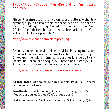
THE CHAP : 1er NOV 2008 @ GrndGerland
from
Grrrnd Zero
on
Vimeo
.
Nickel Pressing
est un trio (violon, basse, batterie + chants +
synthés) et joue un krautrock (ce terme désigne un genre de
rock psychédélique pratiqué en Allemagne dans les années
70) imprégné de french touch… L'équilibre parfait entre Can
et Daft Punk ! Est-ce possible ?
http://www.myspace.com/nickelpressing
Ani
n'est autre que le violoniste de Nickel Pressing mais son
projet solo verse davantage dans l'électro… Une techno pop
émo-expérimentale à même de séduire les fans de Daft Punk,
Dat Politics (première époque) ou Throbbing Gristtle (Si Si !
Ani reprend
Discipline
sur scène et ça le fait grave !).
http://www.myspace.com/artificialnonintelligence
ATTENTION !
Pour cause de non-disponibilité du Rail Théâtre,
le concert aura lieu à :
GrndGerland
(salle du bas), 40 rue pré gaudry, Lyon 7e.
Métro Jean Jaurès (et les Vélo'v à deux pas !).
Ordre de passage : 1) Nickel Pressing / 2) The Chap / 3) Ani