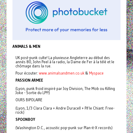
ANIMALS & MEN
UK post-punk culte! La pluvieuse Angleterre au début des
annés 80, John Peel à la radio, la Dame de Fer à la télé et le
chômage dans la rue.
Pour écouter:
www.animalsandmen.co.uk
&
Myspace
PASSION ARMEE
(Lyon, punk froid inspiré par Joy Division, The Mob ou Killing
Joke - Sortie du LP!!!)
OURS BIPOLAIRE
(Lyon, 1/3 Clara Clara + Andre Duracell + Pif le Chiant. Free-
rock)
SPOONBOY
(Washington D.C., acoustic pop-punk sur Plan-it-X records)