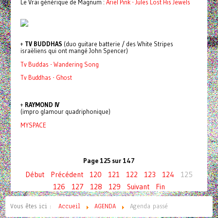
Le Vrai générique de Magnum :
Ariel Pink - Jules Lost His Jewels
+
TV BUDDHAS
(duo guitare batterie / des White Stripes
israëliens qui ont mangé John Spencer)
Tv Buddas - Wandering Song
Tv Buddhas - Ghost
+
RAYMOND IV
(impro glamour quadriphonique)
MYSPACE
Page 125 sur 147
Début
Précédent
120
121
122
123
124
125
126
127
128
129
Suivant
Fin
Vous êtes ici :
Accueil
AGENDA
Agenda passé