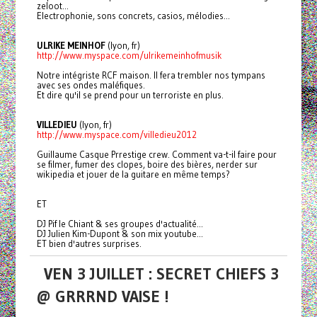
zeloot...
Electrophonie, sons concrets, casios, mélodies...
ULRIKE MEINHOF
(lyon, fr)
http://www.myspace.com/
ulrikemeinhofmusik
Notre intégriste RCF maison. Il fera trembler nos tympans
avec ses ondes maléfiques.
Et dire qu'il se prend pour un terroriste en plus.
VILLEDIEU
(lyon, fr)
http://www.myspace.com/
villedieu2012
Guillaume Casque Prrestige crew. Comment va-t-il faire pour
se filmer, fumer des clopes, boire des bières, nerder sur
wikipedia et jouer de la guitare en même temps?
ET
DJ Pif le Chiant & ses groupes d'actualité...
DJ Julien Kim-Dupont & son mix youtube...
ET bien d'autres surprises.
VEN 3 JUILLET : SECRET CHIEFS 3
@ GRRRND VAISE !