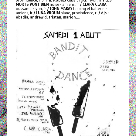
provindence, ri
/ THE RUBIKS
classic rock - lyon, fr
/ LES
MORTS VONT BIEN
noise - amiens, fr
/ CLARA CLARA
oussama - lyon, fr
/ JOHN MAKAY
tapping et batterie -
amiens, fr
/ LUNA VROUM
plane, provindence, ri
/ djs -
obadia, andrew d, tristan, marion....