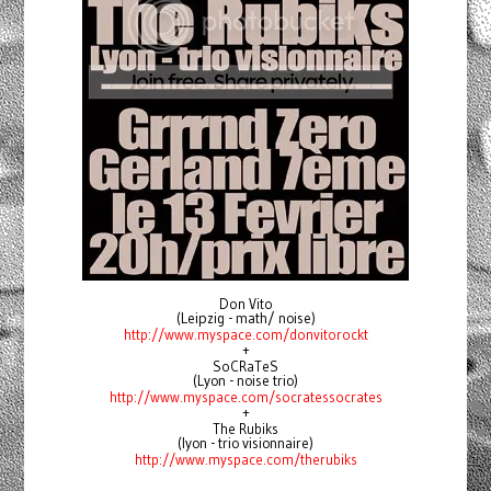
Don Vito
(Leipzig - math/ noise)
http://www.myspace.com/donvitorockt
+
SoCRaTeS
(Lyon - noise trio)
http://www.myspace.com/socratessocrates
+
The Rubiks
(lyon - trio visionnaire)
http://www.myspace.com/therubiks