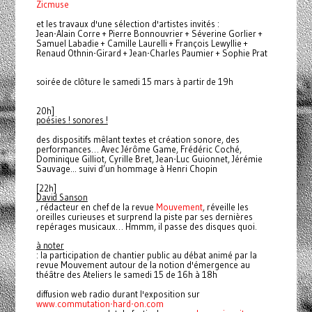
Zicmuse
et les travaux d'une sélection d'artistes invités
:
Jean-Alain Corre + Pierre Bonnouvrier + Séverine Gorlier +
Samuel Labadie + Camille Laurelli + François Lewyllie +
Renaud Othnin-Girard + Jean-Charles Paumier + Sophie Prat
soirée de clôture le samedi 15 mars à partir de 19h
20h]
poésies ! sonores !
des dispositifs mêlant textes et création sonore, des
performances… Avec Jérôme Game, Frédéric Coché,
Dominique Gilliot, Cyrille Bret, Jean-Luc Guionnet, Jérémie
Sauvage... suivi d’un hommage à Henri Chopin
[2
2h]
David Sanson
, rédacteur en chef de la revue
Mouvement
, réveille les
oreilles curieuses et surprend la piste par ses dernières
repérages musicaux… Hmmm, il passe des disques quoi.
à noter
: la participation de chantier public au débat animé par la
revue Mouvement autour de la notion d'émergence au
théâtre des Ateliers le samedi 15 de 16h à 18h
diffusion web radio durant l'exposition sur
www.commutation-hard-on.com