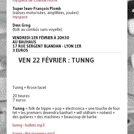
Super Jean-François Plomb
(valises motorisées, amplifiées, jouées)
myspace
Dmn Grng
(folk au cúmbús sans voyelle)
VENDREDI 1ER FÉVRIER À 20H30
AU BAUHAUS
17 RUE SERGENT BLANDAN - LYON 1ER
3 EUROS
VEN 22 FÉVRIER : TUNNG
Tunng + Rrose tacet
20 heures
7 euros
Tunng
= folk de hippie + pop + electronica + une touche de four
tet + les premiers devendra banhart + will oldham + notwist +
des guitares + des machines + beaucoup de barbe
tunng - bullets.mp3
tunng - the pioneers.mp3