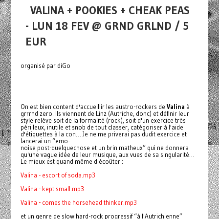
VALINA + POOKIES + CHEAK PEAS
- LUN 18 FEV @ GRND GRLND / 5
EUR
organisé par diGo
On est bien content d'accueillir les austro-rockers de
Valina
à
grrrnd zero. Ils viennent de Linz (Autriche, donc) et définir leur
style relève soit de la formalité (rock), soit d'un exercice très
périlleux, inutile et snob de tout classer, catégoriser à l'aide
d'étiquettes à la con… Je ne me priverai pas dudit exercice et
lancerai un “emo-
noise post-quelquechose et un brin matheux” qui ne donnera
qu'une vague idée de leur musique, aux vues de sa singularité…
Le mieux est quand même d'écoûter :
Valina - escort of soda.mp3
Valina - kept small.mp3
Valina - comes the horsehead thinker.mp3
et un genre de slow hard-rock progressif “à l'Autrichienne”