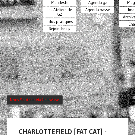
Manifeste
Agenda gz
Mag
les Ateliers de
Agenda passé
Ima
GZ
Archiv
Infos pratiques
Cha
Rejoindre gz
Nous Soutenir Via HelloAsso
CHARLOTTEFIELD [FAT CAT] -