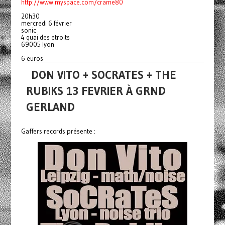
http://www.myspace.com/crame80
20h30
mercredi 6 février
sonic
4 quai des etroits
69005 lyon
6 euros
DON VITO + SOCRATES + THE
RUBIKS 13 FEVRIER À GRND
GERLAND
Gaffers records présente :