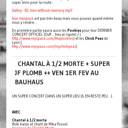
super emo pour la route :
Valina - 81 men without memory.mp3
leur
myspace
est pas très beau mais vous pouvez quand même
vous y rendre…
En première partie yaura aussi les
Pookies
pour leur DERNIER
CONCERT OFFICIEL (Ouf!… heu je rigole) / (
http://www.myspace.com/thepookies
) et les
Chick Peas
de
Lyon (
http://www.myspace.com/mychickpeas
)
CHANTAL À 1/2 MORTE + SUPER
JF PLOMB ++ VEN 1ER FEV AU
BAUHAUS
UN SUPER CONCERT DANS UN SUPER LIEU (IL EN RESTE PEU…).
AVEC
Chantal à 1/2 morte
(folk banjo et chant de Mika Pusse)
myspace de Chantal Morte