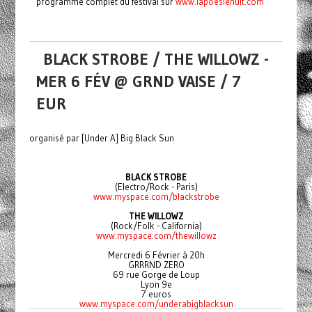
programme complet du festival sur
www.lapoesienuit.com
BLACK STROBE / THE WILLOWZ -
MER 6 FÉV @ GRND VAISE / 7
EUR
organisé par [Under A] Big Black Sun
BLACK STROBE
(Electro/Rock - Paris)
www.myspace.com/blackstrobe
THE WILLOWZ
(Rock/Folk - California)
www.myspace.com/thewillowz
Mercredi 6 Février à 20h
GRRRND ZERO
69 rue Gorge de Loup
Lyon 9e
7 euros
www.myspace.com/underabigblacksun