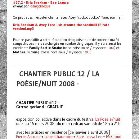
#27.2 - Kria Brekkan - Bee Lxaura
envoyé par
lablogotheque
On peut aussi l'écouter chanter avec Avey "cuckoo cuckoo" Tare, son mari :
Kria Brekkan & Avey Tare - sis around the sandmill (Pirate
version).mp3
Pour ne pas faillir à notre réputation d'organisateurs de concerts ma foi
sympathiques mais surchargés en nombre de groupes, il y aura aussi les
oui
excellents
Family Battle Snake
(noise noise noise / myspace :
) et
oui
Mother Fucking
(bossa nova nova / myspace :
)
CHANTIER PUBLIC 12 / LA
POÉSIE/NUIT 2008 -
CHANTIER PUBLIC #12 -
Grrrnd gerland - GRATUIT
exposition collective dans le cadre du festival
La Poésie/nuit
du 5 au 15 mars 2008 [du mercredi au samedi de 18h à 21h]
avec les artistes en résidence [de janvier à avril 2008]
Pierre Antoine
+
Lucie Chaumont
+
Kate Tessa Lee
+
McCloud