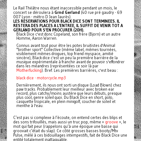
Le Rail Théâtre nous étant inaccessible pendant un mois, le
concert se déroulera à
Grnd Gerland
(40 rue pré gaudry - 69
007 Lyon - métro D Jean Jaurès).
LES RESERVATIONS POUR BLACK DICE SONT TERMINEES. IL
RESTERA DES PLACES A L'ENTREE, IL SUFFIT DE VENIR TOT A
GERLAND POUR S'EN PROCURER (20H).
Black Dice c'est donc Copeland, son frère (Bjorn) et un autre
Homme, Aaron Warren.
Connus avant tout pour être les potes bruitistes d'Animal
"brother sport" Collective (même label, mêmes tournées,
visiblement mêmes drogues, top friend myspace, amitié
sincère), Black dice c'est un peu la première barrière de la
musique expérimentale à franchir avant de pouvoir s'effondrer
dans les méandres (représentées ce soir là par
Motherfucking
). Bref. Les premières barrières, c'est beau :
black dice - motorcycle.mp3
Dernièrement, ils nous ont sorti un disque (Load Blown) chez
paw tracks. Probablement leur meilleur avec broken ear
record, plus catchy/moins austère que leurs débuts, presque
plus cool, genre soleil quoi. Du Black Dice en short, polo,
casquette tropicale, en plein minigolf, coucher de soleil et
menthe à l'eau.
C’est pas si complexe à l’écoute, on entend certes des blips et
des sons trifouillés, mais aussi un truc pop, même «
groove
», le
mot qui fait peur (rappelons qu’à une époque une basse qui
groovait c’était du slap). Ce côté grosses basses booty/Mtv
Pulse, mêlé à ces bidouillages intempestifs, fait de Black Dice une
entité totalement inattaquable.