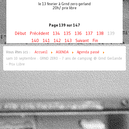
le 13 fevrier à Grnd zero gerland
20h/ prix libre
Page 139 sur 147
Début
Précédent
134
135
136
137
138
139
140
141
142
143
Suivant
Fin
Vous êtes ici :
Accueil
AGENDA
Agenda passé
sam 10 septembre : GRND ZERO - 7 ans de camping @ Grnd Gerlande
- Prix Libre