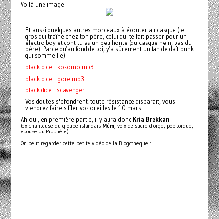
Voilà une image :
Et aussi quelques autres morceaux à écouter au casque (le
gros qui traîne chez ton père, celui qui te fait passer pour un
électro boy et dont tu as un peu honte (du casque hein, pas du
père). Parce qu’au fond de toi, y’a sûrement un fan de daft punk
qui sommeille) :
black dice - kokomo.mp3
black dice - gore.mp3
black dice - scavenger
Vos doutes s'effondrent, toute résistance disparait, vous
viendrez faire siffler vos oreilles le 10 mars.
Ah oui, en première partie, il y aura donc
Kria Brekkan
(ex-chanteuse du groupe islandais
Mùm
, voix de sucre d'orge, pop tordue,
épouse du Prophète).
On peut regarder cette petite vidéo de la Blogotheque :