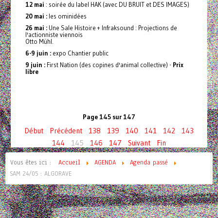
12 mai
: soirée du label HAK (avec DU BRUIT et DES IMAGES)
20 mai :
les ominidées
26 mai :
Une Sale Histoire + Infraksound : Projections de
l'actionniste viennois
Otto Mühl.
6-9 juin :
expo Chantier public
9 juin :
First Nation (des copines d'animal collective) -
Prix
libre
Page 145 sur 147
Début
Précédent
138
139
140
141
142
143
144
145
146
147
Suivant
Fin
Vous êtes ici :
Accueil
AGENDA
Agenda passé
SAM 24/05 : ALGORAVE