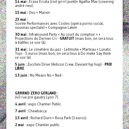
14 mai :
Erase Errata (riot grrrrl punk)+ Agathe Max (covering
andré rieu)
15 mai :
Ovo + Marvin
23 mai :
Soirée Performances avec Costes (opéra porno social,
nouveau spectale) + Compagnie Lakim
30 mai :
Infraksound Party « Au court du comptoir » +
Projections du Dernier Cri -
GRATUIT
(mais bon, on sera tous
à battles ce soir là)
31 mai :
Le cimetière du jazz - Leitmotiv + Marteau + Lunatic
Toys - 5 euros (mais bon, on sera tous à Do make Say think
ce soir là)
5 juin :
Zucchini Drive (Anticon Crew, Deviant hip hop) -
PRIX
LIBRE
13 juin :
No Means No + Ned -
GRRRND ZERO GERLAND :
(40 rue pré gaudry Lyon 7)
4 avril :
expo Chantier Public
7 avril :
Chewbacca
13 avril :
Richard Durn + Rosa Park (3 euros)
2 mai
: expo Chantier public