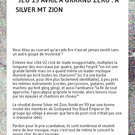
JEU 19 AVRIL À GRRRND ZERO : A
SILVER MT ZION
Vous étiez au courant qu'arcade fire n'aurait jamais existé sans
un autre goupe de montréal ?
Enlevez leur côté U2 rock de stade insupportable, multipliez la
longueur des morceaux par quatre, gardez l'esprit "on est une
grande famille mais on a quand même un leader mystique
illuminé qui écrit toutes les chansons" (ici il a une barbe
volumineuse, pour être plus facilement identifiable), à peu près
les mêmes instruments (cordes, percussions, guitares, petits
machins qui font gling gling), et aussi l'ambiance "la fin de tout
approche, l'apocalypse grignote le monde, alors tenons nous
par les épaules et chantons en choeur".
Le résultat donne Silver mt Zion, fondé en 99 par une bonne
moitié des membres de Godspeed You Black Emperor (le
groupe qui oblige à avouer que faire du post rock n'était pas une
si mauvaise idée).
Pardon pour le prix scandaleux, ils sont nombreux et veulent
vivre de leur musique, mais c'est tout de même le concert le
moins cher de leur tournée.