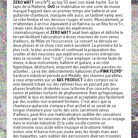
ZERO WATT
sera N°1 au top 50 avec son steak haché. Sur le
tapis de la Malterie,
OvO
se matérialise en une sorte de moine
masqué frappant dans un premier temps une batterie et une
guitariste-chanteuse, masquée elle aussi, un tantinet vamp avec
sa robe fendue et ses dessous rouges et noirs. Musicalement, je
m'attendais à un truc équivalent à un Katrina ou un Rita force 5+,
j'avais sans doute raison mais les expériences
cinématosoniques et
ZERO WATT
avait bien aplani et défriché le
terrain facilitant l'absorption à doses massives de sons venus
d'ailleurs, de Milan en l'occurrence. Le concert se déroula en
deux phases et ce choix s'est avéré excellent. La première fut la
plus rock, la plus accessible et continuait la préparation des
oreilles et des neurones aux expériences sonores entreprises
dans la seconde. Leur "rock", j'ose employer ce terme faute de
mieux, à deux instruments, batterie et guitare, a un côté
hypnotique, déstructuré, empreint des expériences passées ou
actuelles ; ça va des débordements hallucinés d'un
PINK FLOYD
*
hardcore industriel période pré-Meddle, des chemins parallèles
à ceux empruntés par un
KAS PRODUCT
à des compos où la
voix devient tribale sur des rythmes fous en passant par des
phases bruitistes stridentes sous la forme d'un concerto pour
violon et pédales torturés de
phiphenomena
. Bien qu'hypnotique,
répétitif, le duo en devient baroque et acceptable plus facilement
par des oreilles non vraiment formées. C'est alors que la
chanteuse-guitariste s'empara d'un archet et se servit de sa
longue chevelure pour sortir des sons carrément venus
d'ailleurs, peut-être une matérialisation audible des sensations
ressenties par les neurones de cette femme-violon ou un voyage
dans le monde industriel. Et la suite oscilla comme un
métronome sous acide entre musique et bruitisme mêlant
violon, voix et basse non pas jouée avec les doigts mais avec
des baguettes, sans oublier des percussions diverses trouvées