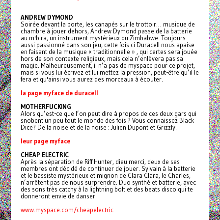
ANDREW DYMOND
Soirée devant la porte, les canapés sur le trottoir… musique de
chambre à jouer dehors, Andrew Dymond passe de la batterie
au m'bira, un instrument mystérieux du Zimbabwe. Toujours
aussi passionné dans son jeu, cette fois ci Duracell nous apaise
en faisant de la musique « traditionnelle » , qui certes sera jouée
hors de son contexte religieux, mais cela n’enlèvera pas sa
magie. Malheureusement, il n’a pas de myspace pour ce projet,
mais si vous lui écrivez et lui mettez la pression, peut-être qu’il le
fera et qu'ainsi vous aurez des morceaux à écouter.
la page myface de duracell
MOTHERFUCKING
Alors qu’est-ce que l’on peut dire à propos de ces deux gars qui
snobent un peu tout le monde des fois ? Vous connaissez Black
Dice? De la noise et de la noise : Julien Dupont et Grizzly.
leur page myface
CHEAP ELECTRIC
Après la séparation de Riff Hunter, dieu merci, deux de ses
membres ont décidé de continuer de jouer. Sylvain à la batterie
et le bassiste mystérieux et mignon de Clara Clara, le Charles,
n’arrêtent pas de nous surprendre. Duo synthé et batterie, avec
des sons très catchy à la lightning bolt et des beats disco qui te
donneront envie de danser.
www.myspace.com/cheapelectric