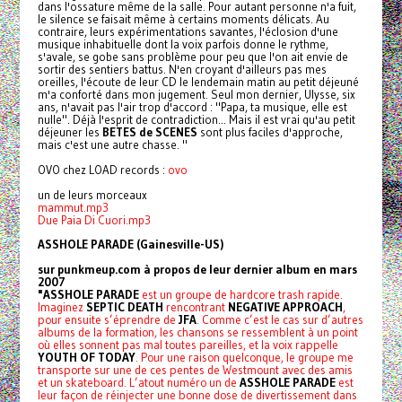
dans l'ossature même de la salle. Pour autant personne n'a fuit,
le silence se faisait même à certains moments délicats. Au
contraire, leurs expérimentations savantes, l'éclosion d'une
musique inhabituelle dont la voix parfois donne le rythme,
s'avale, se gobe sans problème pour peu que l'on ait envie de
sortir des sentiers battus. N'en croyant d'ailleurs pas mes
oreilles, l'écoute de leur CD le lendemain matin au petit déjeuné
m'a conforté dans mon jugement. Seul mon dernier, Ulysse, six
ans, n'avait pas l'air trop d'accord : "Papa, ta musique, elle est
nulle". Déjà l'esprit de contradiction... Mais il est vrai qu'au petit
déjeuner les
BETES de SCENES
sont plus faciles d'approche,
mais c'est une autre chasse. "
OVO chez LOAD records :
ovo
un de leurs morceaux
mammut.mp3
Due Paia Di Cuori.mp3
ASSHOLE PARADE (Gainesville-US)
sur punkmeup.com à propos de leur dernier album en mars
2007
"ASSHOLE PARADE
est un groupe de hardcore trash rapide.
Imaginez
SEPTIC DEATH
rencontrant
NEGATIVE APPROACH
,
pour ensuite s’éprendre de
JFA
. Comme c’est le cas sur d’autres
albums de la formation, les chansons se ressemblent à un point
où elles sonnent pas mal toutes pareilles, et la voix rappelle
YOUTH OF TODAY
. Pour une raison quelconque, le groupe me
transporte sur une de ces pentes de Westmount avec des amis
et un skateboard. L’atout numéro un de
ASSHOLE PARADE
est
leur façon de réinjecter une bonne dose de divertissement dans