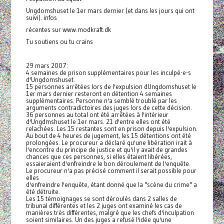
Ungdomshuset le 1er mars dernier (et dans les jours qui ont
suivi). infos
récentes sur www.modkraft.dk
Tu soutiens ou tu crains
29 mars 2007:
4 semaines de prison supplémentaires pour les inculpé-e-s
d'Ungdomshuset.
15 personnes arrêtées lors de l'expulsion dUngdomshuset le
1er mars dernier resteront en détention 4 semaines
supplémentaires. Personne n'a semblé troublé par les
arguments contradictoires des juges lors de cette décision.
36 personnes au total ont été arrêtées à l'intérieur
d'Ungdmshuset le 1er mars. 21 d'entre elles ont été
relachées. Les 15 restantes sont en prison depuis l'expulsion.
Au bout de 4 heures de jugement, les 15 détentions ont été
prolongées. Le procureur a déclaré qu'une libération irait à
l'encontre du principe de justice et qu'il y avait de grandes
chances que ces personnes, si elles étaient libérées,
essaieraient d'enfreindre le bon déroulement de l'enquête.
Le procureur n'a pas précisé comment il serait possible pour
elles
d'enfreindre l'enquête, étant donné que la "scène du crime" a
été détruite.
Les 15 témoignages se sont déroulés dans 2 salles de
tribunal différentes et les 2 juges ont examiné les cas de
manières très différentes, malgré que les chefs d'inculpation
soient similaires. Un des juges a refusé l'idée qu'une