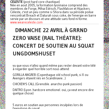
CELESTE
(post hard core chaotique)
Née en aout 2005, la formation lyonnaise comprend des
membres de Forge, Mihai Edrisch, Flashfalcon et Hijackers.
Cèleste, c'est un peu comme si Shora dans sa période poilue
rencontrait Breach et Daturah sous coke, de l'energie en barre
servie par un discours et une attitude sans fond ni forme.
www.weareceleste.com
DIMANCHE 22 AVRIL À GRRND
ZERO VAISE (RAIL THÉATRE):
CONCERT DE SOUTIEN AU SQUAT
UNGDOMSHUSET
vu que vous n'allez quand même pas rester devant votre télé
à regarder quel horrible sort nous attend:
GORILLA ANGREB (Copenhague old school punk, si X ou
Avengers étaient nés en Scandinavie...)
CHICKEN'S CALL (Grenoble. anarcho-punk passion)
DAITRO (Lyon. hardcore emotionel. oui, ça veut encore dire
quelque chose)
5 euros en soutien aux personnes inculpées lors de
l'expulsion du squat