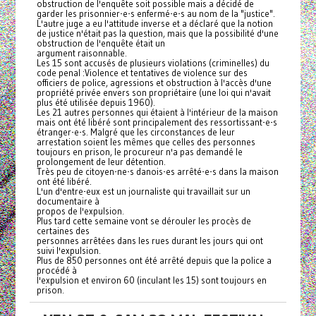
obstruction de l'enquête soit possible mais a décidé de
garder les prisonnier-e-s enfermé-e-s au nom de la "justice".
L'autre juge a eu l'attitude inverse et a déclaré que la notion
de justice n'était pas la question, mais que la possibilité d'une
obstruction de l'enquête était un
argument raisonnable.
Les 15 sont accusés de plusieurs violations (criminelles) du
code penal :Violence et tentatives de violence sur des
officiers de police, agressions et obstruction à l'accès d'une
propriété privée envers son propriétaire (une loi qui n'avait
plus été utilisée depuis 1960).
Les 21 autres personnes qui étaient à l'intérieur de la maison
mais ont été libéré sont principalement des ressortissant-e-s
étranger-e-s. Malgré que les circonstances de leur
arrestation soient les mêmes que celles des personnes
toujours en prison, le procureur n'a pas demandé le
prolongement de leur détention.
Très peu de citoyen-ne-s danois-es arrêté-e-s dans la maison
ont été libéré.
L'un d'entre-eux est un journaliste qui travaillait sur un
documentaire à
propos de l'expulsion.
Plus tard cette semaine vont se dérouler les procès de
certaines des
personnes arrêtées dans les rues durant les jours qui ont
suivi l'expulsion.
Plus de 850 personnes ont été arrêté depuis que la police a
procédé à
l'expulsion et environ 60 (inculant les 15) sont toujours en
prison.