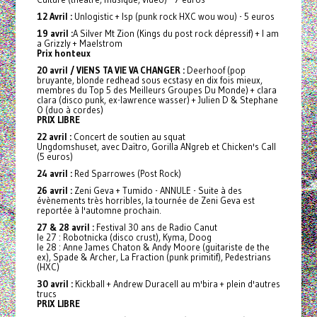
12 Avril :
Unlogistic + Isp (punk rock HXC wou wou) - 5 euros
19 avril :
A Silver Mt Zion (Kings du post rock dépressif) + I am
a Grizzly + Maelstrom
Prix honteux
20 avril / VIENS TA VIE VA CHANGER :
Deerhoof (pop
bruyante, blonde redhead sous ecstasy en dix fois mieux,
membres du Top 5 des Meilleurs Groupes Du Monde) + clara
clara (disco punk, ex-lawrence wasser) + Julien D & Stephane
O (duo à cordes)
PRIX LIBRE
22 avril :
Concert de soutien au squat
Ungdomshuset, avec Daïtro, Gorilla ANgreb et Chicken's Call
(5 euros)
24 avril :
Red Sparrowes (Post Rock)
26 avril :
Zeni Geva + Tumido - ANNULE - Suite à des
évènements très horribles, la tournée de Zeni Geva est
reportée à l'automne prochain.
27 & 28 avril :
Festival 30 ans de Radio Canut
le 27 : Robotnicka (disco crust), Kyma, Doog
le 28 : Anne James Chaton & Andy Moore (guitariste de the
ex), Spade & Archer, La Fraction (punk primitif), Pedestrians
(HXC)
30 avril :
Kickball + Andrew Duracell au m'bira + plein d'autres
trucs
PRIX LIBRE