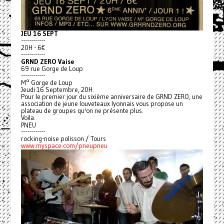
JEU 16 SEPT
------------
20H - 6€
------------
GRND ZERO Vaise
69 rue Gorge de Loup
------------
M° Gorge de Loup
Jeudi 16 Septembre, 20H.
Pour le premier jour du sixième anniversaire de GRND ZERO, une
association de jeune louveteaux lyonnais vous propose un
plateau de groupes qu'on ne présente plus.
Voila.
PNEU
------------
rocking-noise polisson / Tours
www.myspace.com/pneupneu