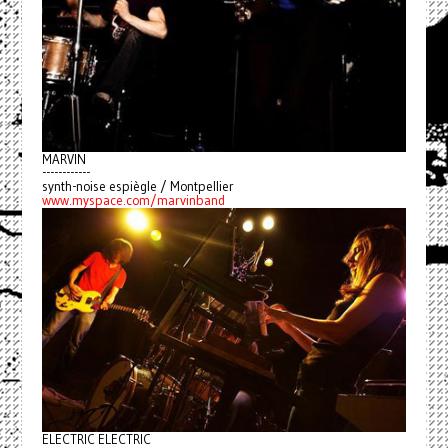
MARVIN
------------
synth-noise espiègle / Montpellier
www.myspace.com/marvinband
ELECTRIC ELECTRIC