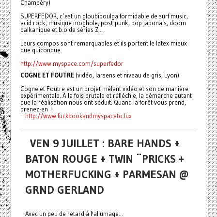
Chambéry)
SUPERFEDOR, c’est un gloubiboulga formidable de surf music,
acid rock, musique moghole, post-punk, pop japonais, doom
balkanique et b.o de séries Z...
Leurs compos sont remarquables et ils portent le latex mieux
que quiconque.
http://www.myspace.com/superfedor
COGNE ET FOUTRE
(vidéo, larsens et niveau de gris, Lyon)
Cogne et Foutre est un projet mêlant vidéo et son de manière
expérimentale. À la fois brutale et réfléchie, la démarche autant
que la réalisation nous ont séduit. Quand la forêt vous prend,
prenez-en !
http://www.
fuckbookandmyspaceto.lux
VEN 9 JUILLET : BARE HANDS +
BATON ROUGE + TWIN ¨PRICKS +
MOTHERFUCKING + PARMESAN @
GRND GERLAND
Avec un peu de retard à l'allumage...