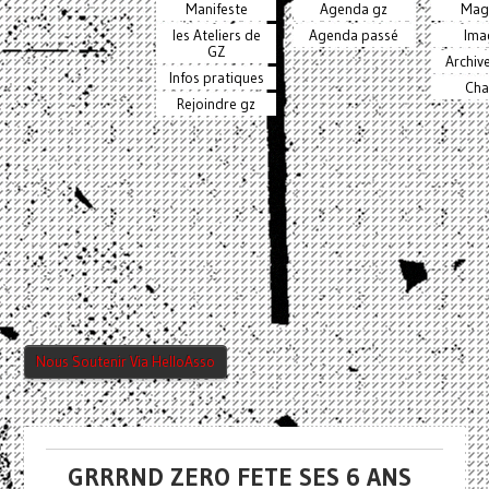
Manifeste
Agenda gz
Mag
les Ateliers de
Agenda passé
Ima
GZ
Archiv
Infos pratiques
Cha
Rejoindre gz
Nous Soutenir Via HelloAsso
GRRRND ZERO FETE SES 6 ANS