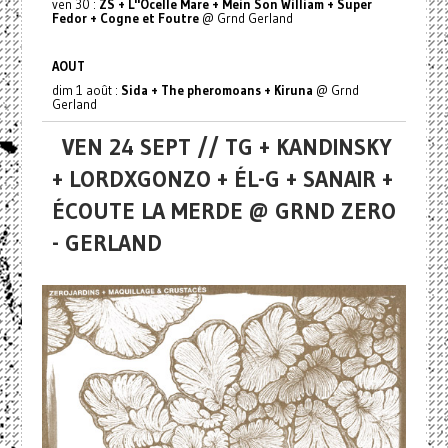
ven 30 :
ZS + L''Ocelle Mare + Mein Son William + Super
Fedor + Cogne et Foutre
@ Grnd Gerland
AOUT
dim 1 août :
Sida + The pheromoans + Kiruna
@ Grnd
Gerland
VEN 24 SEPT // TG + KANDINSKY
+ LORDXGONZO + ÉL-G + SANAIR +
ÉCOUTE LA MERDE @ GRND ZERO
- GERLAND