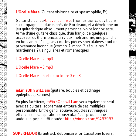
L'Ocelle Mare
(Guitare visionnaire et spasmophile, Fr)
Guitariste de feu-
Cheval de Frise
, Thomas Bonvalet vit dans
sa campagne landaise, près de Bordeaux, et a développé un
jeu guitaristique absolument personnel voire iconoclaste.
Armé d'une guitare classique, d'un banjo, de quelques
accessoires (harmonica, un vieux métronome, une planche
en bois amplifiée...), ses courtes pièces spéculatives sont de
provenance inconnue (compo ? impro ? séculaires ?
martiennes ?), singulières et romanesques :
L'Ocelle Mare – 2.mp3
L'Ocelle Mare – 3.mp3
L'Ocelle Mare – Porte d'octobre 3.mp3
mEin sOhn wiLLiam
(guitare, boucles et badinage
épileptique, Rennes)
En plus facétieux,
mEin sOhn wiLLam
sera également seul
avec sa guitare, sobrement entouré de ses multiples
personnalité. Entre gentil zouave, boucles rythmiques
efficaces et transpiration sous-cutanée, il produit une
andouille-pop plutôt douée :
http://vimeo.com/9493993
SUPERFEDOR
(krautrock débonnaire for Casiotone lovers,