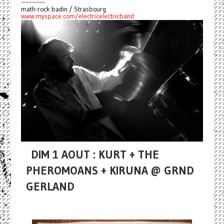
------------
math-rock badin / Strasbourg
www.myspace.com/electricelectricband
DIM 1 AOUT : KURT + THE
PHEROMOANS + KIRUNA @ GRND
GERLAND