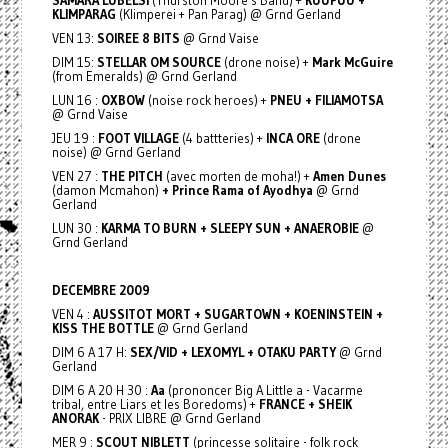
KLIMPARAG
(Klimperei + Pan Parag) @ Grnd Gerland
VEN 13:
SOIREE 8 BITS
@ Grnd Vaise
DIM 15:
STELLAR OM SOURCE
(drone noise) +
Mark McGuire
(from Emeralds) @ Grnd Gerland
LUN 16 :
OXBOW
(noise rock heroes) +
PNEU + FILIAMOTSA
@ Grnd Vaise
JEU 19 :
FOOT VILLAGE
(4 battteries) +
INCA ORE
(drone
noise) @ Grnd Gerland
VEN 27 :
THE PITCH
(avec morten de moha!) +
Amen Dunes
(damon Mcmahon)
+ Prince Rama of Ayodhya
@ Grnd
Gerland
LUN 30 :
KARMA TO BURN + SLEEPY SUN + ANAEROBIE
@
Grnd Gerland
DECEMBRE
2009
VEN 4 :
AUSSITOT MORT + SUGARTOWN + KOENINSTEIN +
KISS THE BOTTLE
@ Grnd Gerland
DIM 6 A 17 H:
SEX/VID + LEXOMYL + OTAKU PARTY
@ Grnd
Gerland
DIM 6 A 20 H 30 :
Aa
(prononcer Big A Little a - Vacarme
tribal, entre Liars et les Boredoms) +
FRANCE + SHEIK
ANORAK
- PRIX LIBRE @ Grnd Gerland
MER 9 :
SCOUT NIBLETT
(princesse solitaire - folk rock