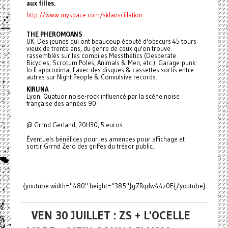
aux filles.
http://www.myspace.com/sidaoscillation
THE PHEROMOANS
UK. Des jeunes qui ont beaucoup écouté d'obscurs 45 tours
vieux de trente ans, du genre de ceux qu'on trouve
rassemblés sur les compiles Messthetics (Desperate
Bicycles, Scrotum Poles, Animals & Men, etc.). Garage-punk-
lo fi approximatif avec des disques & cassettes sortis entre
autres sur Night People & Convulsive records.
KIRUNA
Lyon. Quatuor noise-rock influencé par la scène noise
française des années 90.
@ Grrnd Gerland, 20H30, 5 euros.
Éventuels bénéfices pour les amendes pour affichage et
sortir Grrnd Zero des griffes du trésor public.
{youtube width="480" height="385"}g7Rqdw44z0E{/youtube}
VEN 30 JUILLET : ZS + L'OCELLE