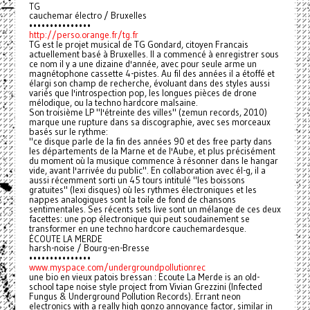
TG
cauchemar électro / Bruxelles
•••••••••••••••
http://perso.orange.fr/tg.fr
TG est le projet musical de TG Gondard, citoyen Francais
actuellement basé à Bruxelles. Il a commencé à enregistrer sous
ce nom il y a une dizaine d'année, avec pour seule arme un
magnétophone cassette 4-pistes. Au fil des années il a étoffé et
élargi son champ de recherche, évoluant dans des styles aussi
variés que l'introspection pop, les longues pièces de drone
mélodique, ou la techno hardcore malsaine.
Son troisième LP "l'étreinte des villes" (zemun records, 2010)
marque une rupture dans sa discographie, avec ses morceaux
basés sur le rythme:
"ce disque parle de la fin des années 90 et des free party dans
les départements de la Marne et de l'Aube, et plus précisément
du moment où la musique commence à résonner dans le hangar
vide, avant l'arrivée du public". En collaboration avec él-g, il a
aussi récemment sorti un 45 tours intitulé "les boissons
gratuites" (lexi disques) où les rythmes électroniques et les
nappes analogiques sont la toile de fond de chansons
sentimentales. Ses récents sets live sont un mélange de ces deux
facettes: une pop électronique qui peut soudainement se
transformer en une techno hardcore cauchemardesque.
ÉCOUTE LA MERDE
harsh-noise / Bourg-en-Bresse
•••••••••••••••
www.myspace.com/undergroundpollutionrec
une bio en vieux patois bressan : Ecoute La Merde is an old-
school tape noise style project from Vivian Grezzini (Infected
Fungus & Underground Pollution Records). Errant neon
electronics with a really high gonzo annoyance factor, similar in