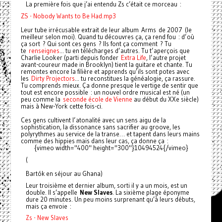
La première fois que j’ai entendu Zs c’était ce morceau :
ZS - Nobody Wants to Be Had.mp3
Leur tube irrécusable extrait de leur album Arms de 2007 (le
meilleur selon moi). Quand tu découvres ça, ça rend fou : d’où
ça sort ? Qui sont ces gens ? Ils font ça comment ? Tu
te
renseignes
... tu en télécharges d’autres. Tu t’aperçois que
Charlie Looker (parti depuis fonder
Extra Life
, l’autre projet
avant-coureur made in Brooklyn) tient la guitare et chante. Tu
remontes encore la filière et apprends qu’ils sont potes avec
les
Dirty Projectors
... tu reconstitues la généalogie, ça rassure.
Tu comprends mieux. Ça donne presque le vertige de sentir que
tout est encore possible : un nouvel ordre musical est né (un
peu comme la
seconde école de Vienne
au début du XXe siècle)
mais à New-York cette fois-ci.
Ces gens cultivent l’atonalité avec un sens aigu de la
sophistication, la dissonance sans sacrifier au groove, les
polyrythmes au service de la transe… et tapent dans leurs mains
comme des hippies mais dans leur cas, ça donne ça :
{vimeo width="400" height="300"}10494524{/vimeo}
(
Bartók en séjour au Ghana)
Leur troisième et dernier album, sorti il y a un mois, est un
double. Il s’appelle
New Slaves
. La sixième plage éponyme
dure 20 minutes. Un peu moins surprenant qu’à leurs débuts,
mais ça envoie :
Zs - New Slaves