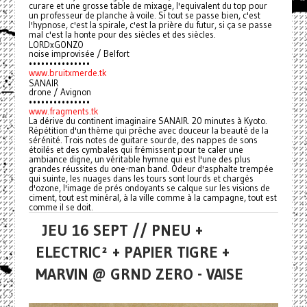
curare et une grosse table de mixage, l'equivalent du top pour
un professeur de planche à voile. Si tout se passe bien, c'est
l'hypnose, c'est la spirale, c'est la prière du futur, si ça se passe
mal c'est la honte pour des siècles et des siècles.
LORDxGONZO
noise improvisée / Belfort
•••••••••••••••
www.bruitxmerde.tk
SANAIR
drone / Avignon
•••••••••••••••
www.fragments.tk
La dérive du continent imaginaire SANAIR. 20 minutes à Kyoto.
Répétition d'un thème qui prêche avec douceur la beauté de la
sérénité. Trois notes de guitare sourde, des nappes de sons
étoilés et des cymbales qui frémissent pour te caler une
ambiance digne, un véritable hymne qui est l'une des plus
grandes réussites du one-man band. Odeur d'asphalte trempée
qui suinte, les nuages dans les tours sont lourds et chargés
d'ozone, l'image de prés ondoyants se calque sur les visions de
ciment, tout est minéral, à la ville comme à la campagne, tout est
comme il se doit.
JEU 16 SEPT // PNEU +
ELECTRIC² + PAPIER TIGRE +
MARVIN @ GRND ZERO - VAISE