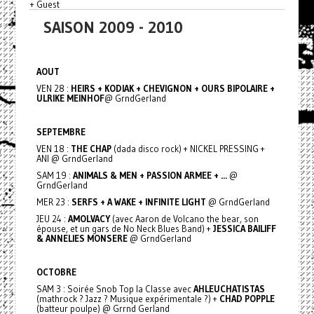
+ Guest
SAISON 2009 - 2010
AOUT
VEN 28 :
HEIRS + KODIAK + CHEVIGNON + OURS BIPOLAIRE +
ULRIKE MEINHOF
@ GrndGerland
SEPTEMBRE
VEN 18 :
THE CHAP
(dada disco rock) + NICKEL PRESSING +
ANI @ GrndGerland
SAM 19 :
ANIMALS & MEN + PASSION ARMEE + ...
@
GrndGerland
MER 23 :
SERFS + A WAKE + INFINITE LIGHT
@ GrndGerland
JEU 24 :
AMOLVACY
(avec Aaron de Volcano the bear, son
épouse, et un gars de No Neck Blues Band) +
JESSICA BAILIFF
& ANNELIES MONSERE
@ GrndGerland
OCTOBRE
SAM 3 : Soirée Snob Top la Classe avec
AHLEUCHATISTAS
(mathrock ? Jazz ? Musique expérimentale ?) +
CHAD POPPLE
(batteur poulpe) @ Grrnd Gerland