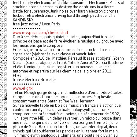
feel to early electronix artists like Consumer Electronics. Pillars of
smoking drone electronics destroy the eardrums in a fierce
battle for supremacy. Junk noise over harsh electronic drones,
fucked retro electronics driving hard through psychedelic hell
KANDINSKY
free-jazz-noise / Lyon-Paris
•••••••••••••••
www.myspace.com/chefouichef
Duo à ses débuts, puis quintet, quartet, aujourd'hui trio... le
principe de base est de faire évoluer la musique du groupe avec
les musiciens qui le compose.
Free jazz, improvisation libre, noise, drone, rock... tous ces
styles sont (s)abordés avec classe et savoir-faire.
Composé en 2010 de Matthieu Pérraud (basse et objets), Yoann
Durant (saxs et objets) et Frank "Sheik Anorak" Garcia (batterie
et électronique), le trio enregistrera un nouveau disque cet
automne et repartira sur les chemins de la gloire en 2011.
ÉL-G
transe électro / Bruxelles
•••••••••••••••
www.el-g.tk
Tel un Mowgli gorgé de sperme multicolore d'enfant-des-étoiles,
rampant sur des bancs de japonaises moches, él-g hésite
constamment entre Satan et Pee-Wee Hermann.
Sur sa nouvelle table en bois de musicien français électronique
contemporain il y aura un virtual-analog-synth, un drum-
computer, des préservatifs au poivre, un séquenceur de 1992,
un labyrinthe MIDI, un delay-reverser, un micro qui passe dans
une machine qui crée une "voix en borborigme trémolé", une
photo de Scott Bakula, un kick-bass, un sampler digital, deux
chinois qui lui souffleront les paroles en lui tenant fort la main,
un micro-synth analogique Chimera, une bouteille d'Evian au