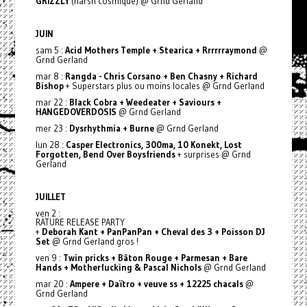
GRIZZLY
(harsh cosmique) @ Grnd Gerland
JUIN
sam 5 :
Acid Mothers Temple + Stearica + Rrrrrraymond
@
Grnd Gerland
mar 8 :
Rangda - Chris Corsano + Ben Chasny + Richard
Bishop
+ Superstars plus ou moins locales @ Grnd Gerland
mar 22 :
Black Cobra + Weedeater + Saviours +
HANGEDOVERDOSIS
@ Grnd Gerland
mer 23 :
Dysrhythmia + Burne
@ Grnd Gerland
lun 28 :
Casper Electronics, 300ma, 10 Konekt, Lost
Forgotten, Bend Over Boysfriends
+ surprises @ Grnd
Gerland
JUILLET
ven 2 :
RATURE RELEASE PARTY
+
Deborah Kant + PanPanPan + Cheval des 3 + Poisson DJ
Set
@ Grnd Gerland gros !
ven 9 :
Twin pricks + Bâton Rouge + Parmesan + Bare
Hands + Motherfucking & Pascal Nichols
@ Grnd Gerland
mar 20 :
Ampere + Daïtro + veuve ss + 12225 chacals
@
Grnd Gerland