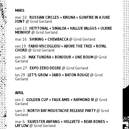
MARS
mer 10 :
RUSSIAN CIRCLES + KIRUNA + GUNFIRE IN A JUKE
JOINT
@ Grnd Gerland
sam 13 :
HEY!TONAL + SINALOA + HALLUX VALGUS + ULRIKE
MEINHOF
@ Grnd Gerland
mar 16 :
SHINING + CHEWBACCA
@ Grnd Gerland
ven 19 :
FABIO VISCOGLIOSI + ABOVE THE TREE + ROYAL
CHORD
@ Grnd Gerland
ven 26 :
MAX TUNDRA + BONJOUR + UNE BOUM
@ Grnd
Gerland
sam 27 :
EXPO ZERO DEGRE
@ Grnd Gerland
lun 29 :
LET'S GROW + JAIBO + BATON ROUGE
@ Grnd
Gerland
AVRIL
ven 2 :
GOLDEN CUP + FAUX AMIS + RAYMOND IV
@ Grnd
Gerland
sam 3 :
NORTH BAY MOUSTACHE RELEASE PARTY
@ Grnd
Gerland
mar 6 :
SILVESTER ANFANG + HELLVETE + BEAR BONES +
LAY LOW
@ Grnd Gerland