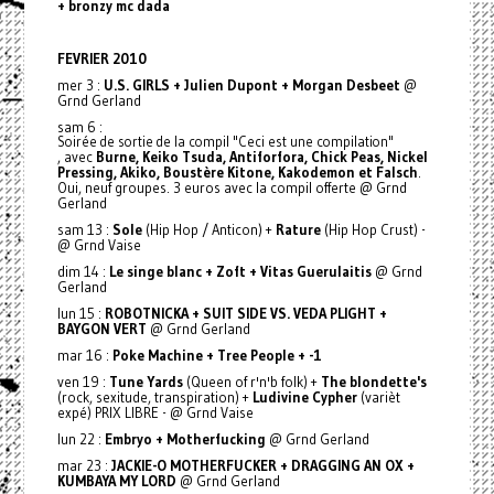
+ bronzy mc dada
FEVRIER 2010
mer 3 :
U.S. GIRLS + Julien Dupont + Morgan Desbeet
@
Grnd Gerland
sam 6 :
Soirée de sortie de la compil "Ceci est une compilation"
, avec
Burne, Keiko Tsuda, Antiforfora, Chick Peas, Nickel
Pressing, Akiko, Boustère Kitone, Kakodemon et Falsch
.
Oui, neuf groupes. 3 euros avec la compil offerte @ Grnd
Gerland
sam 13 :
Sole
(Hip Hop / Anticon) +
Rature
(Hip Hop Crust) -
@ Grnd Vaise
dim 14 :
Le singe blanc + Zoft + Vitas Guerulaitis
@ Grnd
Gerland
lun 15 :
ROBOTNICKA + SUIT SIDE VS. VEDA PLIGHT +
BAYGON VERT
@ Grnd Gerland
mar 16 :
Poke Machine + Tree People + -1
ven 19 :
Tune Yards
(Queen of r'n'b folk) +
The blondette's
(rock, sexitude, transpiration) +
Ludivine Cypher
(varièt
expé) PRIX LIBRE - @ Grnd Vaise
lun 22 :
Embryo + Motherfucking
@ Grnd Gerland
mar 23 :
JACKIE-O MOTHERFUCKER + DRAGGING AN OX +
KUMBAYA MY LORD
@ Grnd Gerland