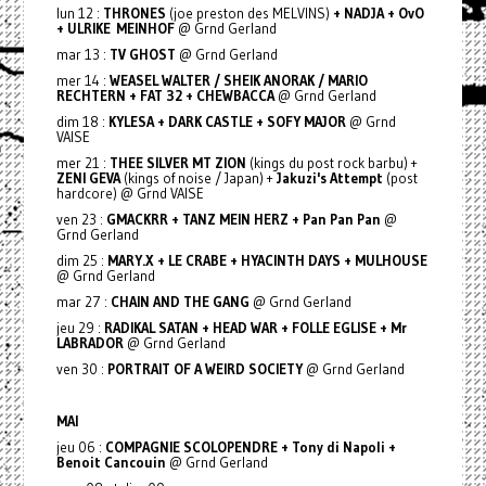
lun 12 :
THRONES
(joe preston des MELVINS)
+ NADJA + OvO
+ ULRIKE MEINHOF
@ Grnd Gerland
mar 13 :
TV GHOST
@ Grnd Gerland
mer 14 :
WEASEL WALTER / SHEIK ANORAK / MARIO
RECHTERN + FAT 32 + CHEWBACCA
@ Grnd Gerland
dim 18 :
KYLESA + DARK CASTLE + SOFY MAJOR
@ Grnd
VAISE
mer 21 :
THEE SILVER MT ZION
(kings du post rock barbu) +
ZENI GEVA
(kings of noise / Japan) +
Jakuzi's Attempt
(post
hardcore) @ Grnd VAISE
ven 23 :
GMACKRR + TANZ MEIN HERZ + Pan Pan Pan
@
Grnd Gerland
dim 25 :
MARY.X + LE CRABE + HYACINTH DAYS + MULHOUSE
@ Grnd Gerland
mar 27 :
CHAIN AND THE GANG
@ Grnd Gerland
jeu 29 :
RADIKAL SATAN + HEAD WAR + FOLLE EGLISE + Mr
LABRADOR
@ Grnd Gerland
ven 30 :
PORTRAIT OF A WEIRD SOCIETY
@ Grnd Gerland
MAI
jeu 06 :
COMPAGNIE SCOLOPENDRE + Tony di Napoli +
Benoit Cancouin
@ Grnd Gerland