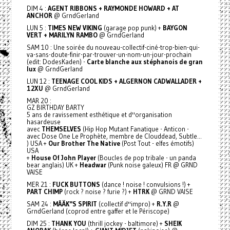
DIM 4 :
AGENT RIBBONS + RAYMONDE HOWARD + AT
ANCHOR
@ GrndGerland
LUN 5 :
TIMES NEW VIKING
(garage pop punk) +
BAYGON
VERT + MARILYN RAMBO
@ GrndGerland
SAM 10 : Une soirée du nouveau-collectif-ciné-trop-bien-qui-
va-sans-doute-finir-par-trouver-un-nom-un-jour-prochain
(edit: DodesKaden) -
Carte blanche aux stéphanois de gran
lux
@ GrndGerland
LUN 12 :
TEENAGE COOL KIDS + ALGERNON CADWALLADER +
12XU
@ GrndGerland
MAR 20 :
GZ BIRTHDAY BARTY
5 ans de ravissement esthétique et d''organisation
hasardeuse
avec
THEMSELVES
(Hip Hop Mutant Fanatique - Anticon -
avec Dose One Le Prophète, membre de Clouddead, Subtle...
) USA +
Our Brother The Native
(Post Tout - elfes émotifs)
USA
+
House Of John Player
(Boucles de pop tribale - un panda
bear anglais) UK +
Headwar
(Punk noise galeux) FR @ GRND
VAISE
MER 21 :
FUCK BUTTONS
(dance ! noise ! convulsions !) +
PART CHIMP
(rock ? noise ? furie ?) +
HTRK
@ GRND VAISE
SAM 24 :
MÂÄK''S SPIRIT
(collectif d''impro) +
R.Y.R
@
GrndGerland (coprod entre gaffer et le Périscope)
DIM 25 :
THANK YOU
(thrill jockey - baltimore) +
SHEIK