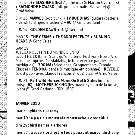
farouche) +
SLASHERS
(feat Agathe max & Marion Overmars)
+
RAYMONDE HOWARD
(folk-pop minimalist Sauver e) @
Grnd Vaise
DIM 13 :
WAVVES
(pop punk) +
TV BUDDHAS
(guitare/batterie
- les white stripes israëliens) +
AU
@ Grnd Gerland
LUN 14 :
GOLDEN DAWN + -1
@ Gerland
MAR 15 :
THE GERMS + THE ADOLESCENTS + BURNING
HEADS
@ Grnd Vaise
SAM 19 :
JOYEUX NOËL ! FIN DU MONDE BIENTOT
avec
THE EX
(Enfin. 5 ans qu''on attend. Post Punk Noise Afro
Musique Improvisée Blablabla, le tout éxécuté par des héros
mythiques) +
300 MA
(Bricolages, Grognements, Grande
Classe) +
FENDIKA
(danse & musique éthiopienne) +
REVEILLE
(crust pop - avec Claude François Virot & Lisa) @ Grnd Vaise
LUN 21 :
Part Wild Horses Mane On Both Sides
(impro-
noisy, UK) +
MOTHERFUCKING
(les magic system de la noise,
Lyon) @ Grnd Gerland - PRIX LIBRE
JANVIER 2010
mar 5 :
Lybians + Lexomyl
mar 19 :
a.p.a.t.t + moustafa moustache + gregaldur
dim 24 :
bird names + arborea
mer 27 :
weave + orchestre tout puissant marcel duchamp