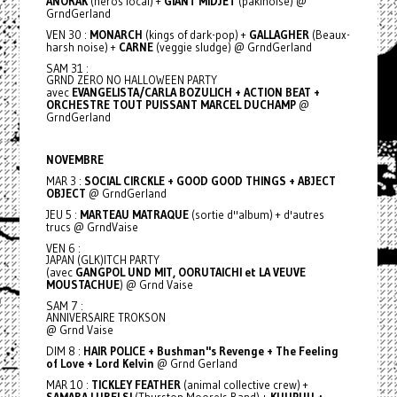
ANORAK
(héros local) +
GIANT MIDJET
(pakinoise) @
GrndGerland
VEN 30 :
MONARCH
(kings of dark-pop) +
GALLAGHER
(Beaux-
harsh noise) +
CARNE
(veggie sludge) @ GrndGerland
SAM 31 :
GRND ZERO NO HALLOWEEN PARTY
avec
EVANGELISTA/CARLA BOZULICH + ACTION BEAT +
ORCHESTRE TOUT PUISSANT MARCEL DUCHAMP
@
GrndGerland
NOVEMBRE
MAR 3 :
SOCIAL CIRCKLE + GOOD GOOD THINGS + ABJECT
OBJECT
@ GrndGerland
JEU 5 :
MARTEAU MATRAQUE
(sortie d''album) + d'autres
trucs @ GrndVaise
VEN 6 :
JAPAN (GLK)ITCH PARTY
(avec
GANGPOL UND MIT, OORUTAICHI et LA VEUVE
MOUSTACHUE
) @ Grnd Vaise
SAM 7 :
ANNIVERSAIRE TROKSON
@ Grnd Vaise
DIM 8 :
HAIR POLICE + Bushman''s Revenge + The Feeling
of Love + Lord Kelvin
@ Grnd Gerland
MAR 10 :
TICKLEY FEATHER
(animal collective crew) +
SAMARA LUBELSI
(Thurston Moore's Band) +
KUUPUU +