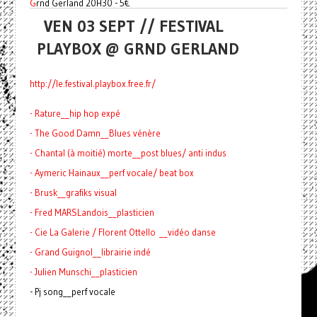
G
rnd Gerland 20H30 - 5€
VEN 03 SEPT // FESTIVAL
PLAYBOX @ GRND GERLAND
http://le.festival.playbox.
free.fr/
- Rature__hip hop expé
- The Good Damn__Blues vénère
- Chantal (à moitié) morte__post blues/ anti indus
- Aymeric Hainaux__perf vocale/ beat box
- Brusk__grafiks visual
- Fred MARSLandois__plasticien
- Cie La Galerie / Florent Ottello __vidéo danse
- Grand Guignol__librairie indé
- Julien Munschi__plasticien
- Pj song__perf vocale