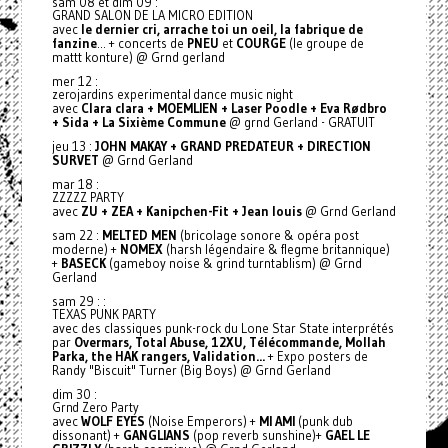
sam 08 et dim 09 :
GRAND SALON DE LA MICRO EDITION
avec
le dernier cri, arrache toi un oeil, la fabrique de
fanzine
... + concerts de
PNEU
et
COURGE
(le groupe de
mattt konture) @ Grnd gerland
mer 12 :
zerojardins experimental dance music night
avec
Clara clara + MOEMLIEN + Laser Poodle + Eva Rødbro
+ Sida + La Sixième Commune
@ grnd Gerland - GRATUIT
jeu 13 :
JOHN MAKAY + GRAND PREDATEUR + DIRECTION
SURVET
@ Grnd Gerland
mar 18 :
ZZZZZ PARTY
avec
ZU + ZEA + Kanipchen-Fit + Jean louis
@ Grnd Gerland
sam 22 :
MELTED MEN
(bricolage sonore & opéra post
moderne) +
NOMEX
(harsh légendaire & flegme britannique)
+
BASECK
(gameboy noise & grind turntablism) @ Grnd
Gerland
sam 29 : :
TEXAS PUNK PARTY
avec des classiques punk-rock du Lone Star State interprétés
par
Overmars, Total Abuse, 12XU, Télécommande, Mollah
Parka, the HAK rangers, Validation...
+ Expo posters de
Randy "Biscuit" Turner (Big Boys) @ Grnd Gerland
dim 30 :
Grnd Zero Party
avec
WOLF EYES
(Noise Emperors) +
MI AMI
(punk dub
dissonant) +
GANGLIANS
(pop reverb sunshine)+
GAEL LE