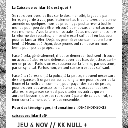
La Caisse de soli­da­rité c est quoi ?
Se retrou­­ver avec les flics sur le dos, menotté, la gueule par
terre, en garde à vue, puis fina­le­ment au tri­­bu­­nal avec une bonne
amende ou quel­­ques mois de prison , ça peut arri­ver à tout le
monde pour peu de s être retrouvé au mau­vais endroit au mau­
vais moment... Avec la ten­sion sociale liée au mou­ve­ment contre
la réforme des retrai­tes, le moin­­dre écart suffit et il en faut peu
pour se faire arrê­ter. Déjà, les pre­miè­res condam­na­tions tom­
bent : à Meaux et à Dijon, deux jeunes ont ramassé un mois
ferme pour jets de pro­jec­ti­les.
Face à cela, géné­­ra­­le­­ment, il faut se démer­­der tout seul : trou­­ver
un avocat, élaborer une défense, payer des frais de jus­­tice, can­­ti­­
ner en prison. Parfois on est sou­­tenu par la famille, par des amis,
par un syn­­di­­cat. Parfois non, en tout cas ce n est pas suf­­fi­­sant.
Face à la répres­­sion, à la police, à la jus­­tice, il devient néces­­saire
de s orga­­ni­­ser. S orga­­ni­­ser sur du long terme pour trou­­ver de la
thune et la mettre en commun, pour payer des frais de jus­­tice,
pour trou­­ver des avo­­cats com­pé­tents qui s occu­­pent de ces
affai­­res. S orga­­ni­­ser ce n est pas « aider les autres qui en
auraient besoin », c est se retrou­­ver à partir de ce qu on vit, se
tenir concrè­­te­­ment et faire face ensem­­ble.
Pour des témoi­gna­ges, infor­ma­tions : 06-43-08-50-32
cais­se­de­so­li­da­rite@
JEU 4 NOV // KK NULL +