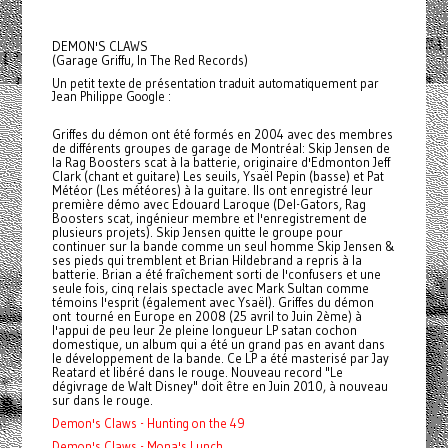
DEMON'S CLAWS
(Garage Griffu, In The Red Records)
Un petit texte de présentation traduit automatiquement par
Jean Philippe Google :
Griffes du démon ont été formés en 2004 avec des membres
de différents groupes de garage de Montréal: Skip Jensen de
la Rag Boosters scat à la batterie, originaire d'Edmonton Jeff
Clark (chant et guitare) Les seuils, Ysaël Pepin (basse) et Pat
Météor (Les météores) à la guitare. Ils ont enregistré leur
première démo avec Edouard Laroque (Del-Gators, Rag
Boosters scat, ingénieur membre et l'enregistrement de
plusieurs projets). Skip Jensen quitte le groupe pour
continuer sur la bande comme un seul homme Skip Jensen &
ses pieds qui tremblent et Brian Hildebrand a repris à la
batterie. Brian a été fraîchement sorti de l'confusers et une
seule fois, cinq relais spectacle avec Mark Sultan comme
témoins l'esprit (également avec Ysaël). Griffes du démon
ont tourné en Europe en 2008 (25 avril to Juin 2ème) à
l'appui de peu leur 2e pleine longueur LP satan cochon
domestique, un album qui a été un grand pas en avant dans
le développement de la bande. Ce LP a été masterisé par Jay
Reatard et libéré dans le rouge. Nouveau record "Le
dégivrage de Walt Disney" doit être en Juin 2010, à nouveau
sur dans le rouge.
Demon's Claws - Hunting on the 49
Demon's Claws - Mona's Lunch