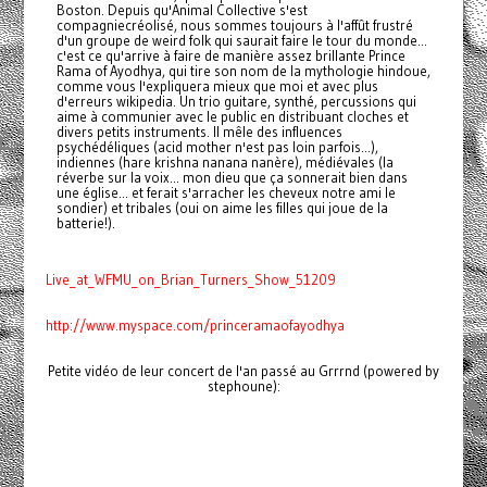
Boston. Depuis qu'Animal Collective s'est
compagniecréolisé, nous sommes toujours à l'affût frustré
d'un groupe de weird folk qui saurait faire le tour du monde...
c'est ce qu'arrive à faire de manière assez brillante Prince
Rama of Ayodhya, qui tire son nom de la mythologie hindoue,
comme vous l'expliquera mieux que moi et avec plus
d'erreurs wikipedia. Un trio guitare, synthé, percussions qui
aime à communier avec le public en distribuant cloches et
divers petits instruments. Il mêle des influences
psychédéliques (acid mother n'est pas loin parfois...),
indiennes (hare krishna nanana nanère), médiévales (la
réverbe sur la voix... mon dieu que ça sonnerait bien dans
une église... et ferait s'arracher les cheveux notre ami le
sondier) et tribales (oui on aime les filles qui joue de la
batterie!).
Live_at_WFMU_on_Brian_Turners_Show_51209
http://www.myspace.com/princeramaofayodhya
Petite vidéo de leur concert de l'an passé au Grrrnd (powered by
stephoune):