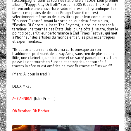
l'accompagner dans sa tournée nationale en 2004. Leur premier
album, "Puppy, Kitty Or Both" sort en 2005 (Upset! The Rhythm)
et rencontre une couverture radio et presse dithyrambique. Les
fameux magasins de disques Rough Trade (Londres)
sélectionnent même un de leurs titres pour leur compilation
"Counter Culture". Avant la sortie de leur deuxième album,
"Festival Of Ghosts" (Upset! The Rhythm), le groupe parvient à
terminer une tournée des Etats-Unis, d'une côte à l'autre, dont le
point d'orgue fût leur performance à End Times Festival, qui met
à l'honneur des artistes du monde entier, les plus excentriques
et expérimentaux.
"Ils apportent un sens du drama cartoonesque au son
traditionnel post-punk de la Bay Area, sans rien de plus qu'une
flûte, une clarinette, une batterie et un sacré paquet de cris. L'an
passé ils ont tourné en Europe et entrepris une tournée à
travers la côte ouest américaine avec Burmese et Fuckwolf."
(Merci A. pour la trad !)
DEUX MP3 :
A+ CANNIBAL
(tube Primitif)
Oh Brother, Oh Bother