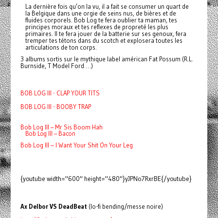
La dernière fois qu’on la vu, il a fait se consumer un quart de
la Belgique dans une orgie de seins nus, de bières et de
fluides corporels. Bob Log te fera oublier ta maman, tes
principes moraux et tes reflexes de propreté les plus
primaires. Il te fera jouer de la batterie sur ses genoux, fera
tremper tes tétons dans du scotch et explosera toutes les
articulations de ton corps.
3 albums sortis sur le mythique label américan Fat Possum (R.L.
Burnside, T Model Ford …)
BOB LOG III - CLAP YOUR TITS
BOB LOG III - BOOBY TRAP
Bob Log III – Mr Sis Boom Hah
Bob Log III – Bacon
Bob Log III – I Want Your Shit On Your Leg
{youtube width="600" height="480"}yJPNo7RxrBE{/youtube}
Ax Delbor VS DeadBeat
(lo-fi bending/messe noire)