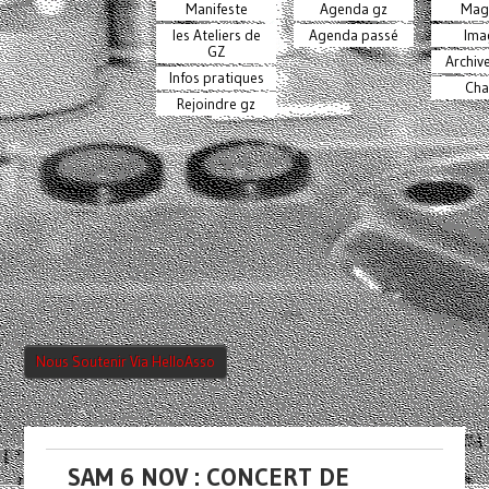
Manifeste
Agenda gz
Mag
les Ateliers de
Agenda passé
Ima
GZ
Archiv
Infos pratiques
Cha
Rejoindre gz
Nous Soutenir Via HelloAsso
SAM 6 NOV : CONCERT DE