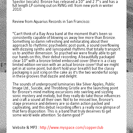
Spector (vocals). Bronze has released a 10” and 2 7”s and has a
full length LP coming out on RVNG intl. from new york in winter
2010.
Review from Aquarius Records in San Francisco:
"Can't think of a Bay Area band at the moment that's been so
consistently capable of blowing us away live more than Bronze.
Something so damn refreshing and exhilarating about their
approach to rhythmic psychedelic post-punk, a sound overflowing
with dizzying synths and syncopated rhythms that totally transport
us to another dimension. So psyched we were finally able to get
our hands on this, their debut recording. A beautifully packaged
clear 10" with a bronze tinted embossed cover (there is a crazy
limited edition version with an actual bronze cover! that we might
get in at some point, but don't hold your breath!) but the classy
packaging is just icing on the cake as it's the two wonderful songs
in these grooves that dazzle and delight.
The sounds of underground luminaries like Silver Apples, Public
Image Ltd., Suicide, and Throbbing Gristle are the launching point
for Bronze's mind melting excursions into swirling and sizzling
sonic mystery and melody, but they really do take those influences
and craft a sound all their own. Not to be missed live, Bronze's
stage presence and delivery are so damn action packed and
captivating, and this debut recording offers a really nice glimpse of
that fiery disposition. This is a band that truly deserves to get
some world wide attention. So damn good !"
Website & MP3 :
http://www.myspace.com/copperclub