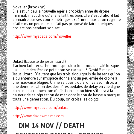
Noveller (brooklyn)
Elle est un peu la nouvelle égérie brooklynienne du drone
minimal, il faut dire qu’elle le fait très bien. Elle s’est d’abord fait
connaître par ses courts métrages expérimentaux et on regrette
d’ailleurs un peu qu’elle n’ait pas proposé de faire quelques
projections pendant son set.
http://www.myspace.com/noveller
Unfact (bassiste de jesus lizard!)
J’ai bien failli recracher mon speculoo tout mou de café lorsque
j’ai lu que derrière ce petit nom se cachait LE David Sims de
Jesus Lizard. D’autant que les trois zigouigouis de larsens qu’on
a pu entendre sur myspace donnaient un peu envie de croire à
une mauvaise blague. On ne sait pas trop si on va avoir droit à
une démonstration des dernières pédales de delay en vue digne
du plus beau showroom d’effect on line ou bien s’il sera à la
hauteur de sa réputation de mec dont le son de basse a marqué
toute une génération. Du coup, on croise les doigts.
http://www.myspace.com/unfact
http://www.davidwmsims.com
DIM 14 NOV // DEATH