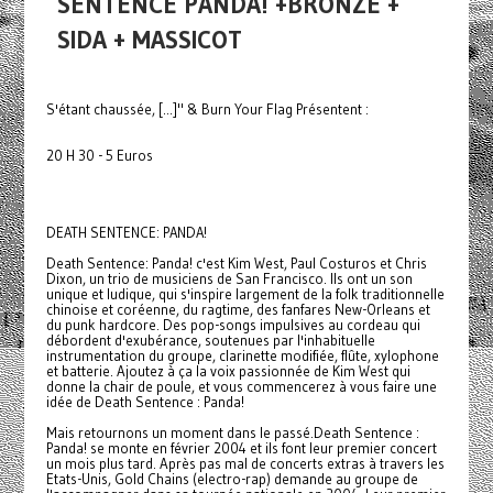
SENTENCE PANDA! +BRONZE +
SIDA + MASSICOT
S'étant chaussée, [...]" & Burn Your Flag Présentent :
20 H 30 - 5 Euros
DEATH SENTENCE: PANDA!
Death Sentence: Panda! c'est Kim West, Paul Costuros et Chris
Dixon, un trio de musiciens de San Francisco. Ils ont un son
unique et ludique, qui s'inspire largement de la folk traditionnelle
chinoise et coréenne, du ragtime, des fanfares New-Orleans et
du punk hardcore. Des pop-songs impulsives au cordeau qui
débordent d'exubérance, soutenues par l'inhabituelle
instrumentation du groupe, clarinette modifiée, flûte, xylophone
et batterie. Ajoutez à ça la voix passionnée de Kim West qui
donne la chair de poule, et vous commencerez à vous faire une
idée de Death Sentence : Panda!
Mais retournons un moment dans le passé.Death Sentence :
Panda! se monte en février 2004 et ils font leur premier concert
un mois plus tard. Après pas mal de concerts extras à travers les
Etats-Unis, Gold Chains (electro-rap) demande au groupe de