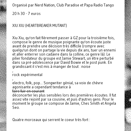
Organisé par Nerd Nation, Club Paradise et Papa Radio Tango
20 h 30 - 7 euros
XIU XIU (HEARTBREAKER MUTANT)
Xiu Xiu, qu'on fait fièrement passer à GZ pour la troisième fois,
compose le genre de musique poignante qu'on écoute juste
avant de prendre une décision très difficile (rompre avec
quelqu'un dont on partage la vie depuis dix ans, tuer un ennemi
et aller enterrer son cadavre dans la colline, ce genre là). Le
pilier fondateur du groupe est Jamie Stewart, un être perturbé
dans sa pré-adolescence par David Bowie et le post punk. En
grandissant il s'est mis à manger de tout : noise
,
rock expérimental
,
electro, folk, pop... Songwriter génial, sa voix de chèvre
agonisante a cependant tendance à
faire fuir en courant
déconcerter les plus sensibles lors des premières écoutes. Il fut
assez vite rejoint par sa cousine, et puis d'autres gens. Pour le
moment le groupe se compose de Jamie, Ches Smith et Angela
Seo.
Quatre morceaux qui serrent le coeur très fort :