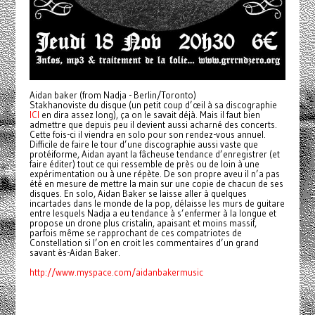
Aidan baker (from Nadja - Berlin/Toronto)
Stakhanoviste du disque (un petit coup d’œil à sa discographie
ICI
en dira assez long), ça on le savait déjà. Mais il faut bien
admettre que depuis peu il devient aussi acharné des concerts.
Cette fois-ci il viendra en solo pour son rendez-vous annuel.
Difficile de faire le tour d’une discographie aussi vaste que
protéiforme, Aidan ayant la fâcheuse tendance d’enregistrer (et
faire éditer) tout ce qui ressemble de près ou de loin à une
expérimentation ou à une répète. De son propre aveu il n’a pas
été en mesure de mettre la main sur une copie de chacun de ses
disques. En solo, Aidan Baker se laisse aller à quelques
incartades dans le monde de la pop, délaisse les murs de guitare
entre lesquels Nadja a eu tendance à s’enfermer à la longue et
propose un drone plus cristalin, apaisant et moins massif,
parfois même se rapprochant de ces compatriotes de
Constellation si l’on en croit les commentaires d’un grand
savant ès-Aidan Baker.
http://www.myspace.com/aidanbakermusic