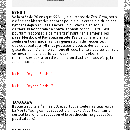
KK NULL
Voilà près de 20 ans que KK Null, le guitariste de Zeni Geva, nous
assène ces bizarreries sonores pour le plus grand plaisir de nos
tympans déjà bien usés. Encore un qui cache bien son jeu:
derrière sa bonhomie de bonze japonais rondouillard, il est
pourtant responsable de méfaits n’ayant rien à envier à ses
pairs, Merzbow et Kawabata en tête. Pas de guitare ici mais
seulement des machines, des générateurs de fréquences,
quelques boites à rythmes poussées à bout et des samples
glaçants. Loin d’une noise monolithique, frontale et cruelle, il sait
se mesurer et vire parfois vers des ambiances electro
minimalistes pas si loin d’Autechre ou d’autres prods Warp, la
Japan touch en plus.
KK Null - Oxygen Flash - 1
KK Null - Oxygen Flash - 2
TAMAGAWA
Il voue un culte à l’année 69, et surtout à toutes les œuvres de
La Monte Young composéescette année-là. A part ça, il aime
surtout le drone, la répétition et le psychédélisme glauque(ou
pas d’ailleurs).