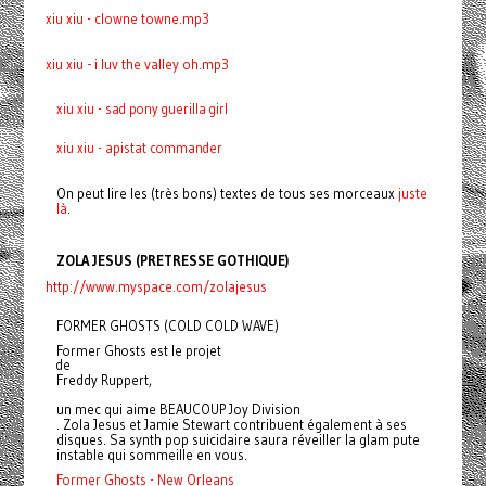
xiu xiu - clowne towne.mp3
xiu xiu - i luv the valley oh.mp3
xiu xiu - sad pony guerilla girl
xiu xiu - apistat commander
On peut lire les (très bons) textes de tous ses morceaux
juste
là
.
ZOLA JESUS (PRETRESSE GOTHIQUE)
http://www.myspace.com/zolajesus
FORMER GHOSTS (COLD COLD WAVE)
Former Ghosts est le projet
de
Freddy Ruppert,
un mec qui aime BEAUCOUP Joy Division
. Zola Jesus et Jamie Stewart contribuent également à ses
disques. Sa synth pop suicidaire saura réveiller la glam pute
instable qui sommeille en vous.
Former Ghosts - New Orleans