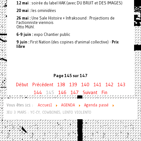
12 mai
: soirée du label HAK (avec DU BRUIT et DES IMAGES)
20 mai :
les ominidées
26 mai :
Une Sale Histoire + Infraksound : Projections de
l'actionniste viennois
Otto Mühl.
6-9 juin :
expo Chantier public
9 juin :
First Nation (des copines d'animal collective) -
Prix
libre
Page 145 sur 147
Début
Précédent
138
139
140
141
142
143
144
145
146
147
Suivant
Fin
Vous êtes ici :
Accueil
AGENDA
Agenda passé
JEU 3 MARS : YC-CY, COWBONES, LENTO VIOLENTO