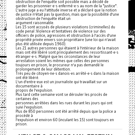
obstruction de l'enquête soit possible mais a décidé de
garder les prisonnier-e-s enfermé-e-s au nom de la "justice".
L'autre juge a eu l'attitude inverse et a déclaré que la notion
de justice n'était pas la question, mais que la possibilité d'une
obstruction de l'enquête était un
argument raisonnable.
Les 15 sont accusés de plusieurs violations (criminelles) du
code penal :Violence et tentatives de violence sur des
officiers de police, agressions et obstruction à l'accès d'une
propriété privée envers son propriétaire (une loi qui n'avait
plus été utilisée depuis 1960).
Les 21 autres personnes qui étaient à l'intérieur de la maison
mais ont été libéré sont principalement des ressortissant-e-s
étranger-e-s. Malgré que les circonstances de leur
arrestation soient les mêmes que celles des personnes
toujours en prison, le procureur n'a pas demandé le
prolongement de leur détention.
Très peu de citoyen-ne-s danois-es arrêté-e-s dans la maison
ont été libéré.
L'un d'entre-eux est un journaliste qui travaillait sur un
documentaire à
propos de l'expulsion.
Plus tard cette semaine vont se dérouler les procès de
certaines des
personnes arrêtées dans les rues durant les jours qui ont
suivi l'expulsion.
Plus de 850 personnes ont été arrêté depuis que la police a
procédé à
l'expulsion et environ 60 (inculant les 15) sont toujours en
prison.