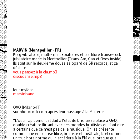
MARVIN (Montpellier - FR)
Korg vibratoire, math-riffs expiatoires et confiture transe-rock
jubilatoire made in Montpellier (Trans-Am, Can et Oxes inside).
Ils sont sur le deuxième douze salopard de SK records, et ça
déchire:
vous pensez à la cia.mp3
discudanse.mp3
leur myface:
marvinband
OVO (Milano-IT)
sur photorock.com après leur passage à la Malterie
"L'oeuf rapidement réduit à l'état de bris laissa place à
OvO
,
double créature flirtant avec des mondes bruitistes qui font dire
à certains que ce n'est pas de la musique. On les présente
comme une entreprise libre, bruitiste et théâtrale, bref comme
un truc hors norme qui n'accédera à la FM que lorsque que