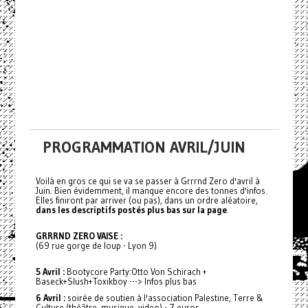
PROGRAMMATION AVRIL/JUIN
Voilà en gros ce qui se va se passer à Grrrnd Zero d'avril à
Juin. Bien évidemment, il manque encore des tonnes d'infos.
Elles finiront par arriver (ou pas), dans un ordre aléatoire,
dans les descriptifs postés plus bas sur la page
.
GRRRND ZERO VAISE :
(69 rue gorge de loup - Lyon 9)
5 Avril :
Bootycore Party:Otto Von Schirach +
Baseck+Slush+Toxikboy ---> Infos plus bas
6 Avril :
soirée de soutien à l'association Palestine, Terre &
Culture (théâtre, musique, video) - 7 euros