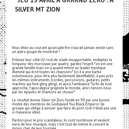
JEU 19 AVRIL À GRRRND ZERO : A
SILVER MT ZION
Vous étiez au courant qu'arcade fire n'aurait jamais existé sans
un autre goupe de montréal ?
Enlevez leur côté U2 rock de stade insupportable, multipliez la
longueur des morceaux par quatre, gardez l'esprit "on est une
grande famille mais on a quand même un leader mystique
illuminé qui écrit toutes les chansons" (ici il a une barbe
volumineuse, pour être plus facilement identifiable), à peu près
les mêmes instruments (cordes, percussions, guitares, petits
machins qui font gling gling), et aussi l'ambiance "la fin de tout
approche, l'apocalypse grignote le monde, alors tenons nous
par les épaules et chantons en choeur".
Le résultat donne Silver mt Zion, fondé en 99 par une bonne
moitié des membres de Godspeed You Black Emperor (le
groupe qui oblige à avouer que faire du post rock n'était pas une
si mauvaise idée).
Pardon pour le prix scandaleux, ils sont nombreux et veulent
vivre de leur musique, mais c'est tout de même le concert le
moins cher de leur tournée.