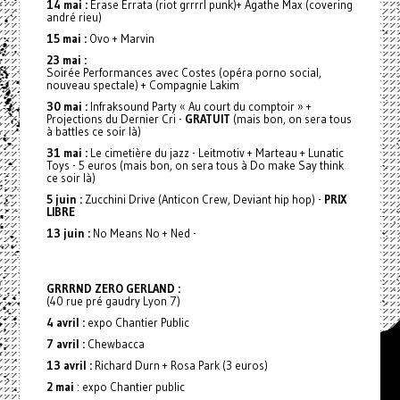
14 mai :
Erase Errata (riot grrrrl punk)+ Agathe Max (covering
andré rieu)
15 mai :
Ovo + Marvin
23 mai :
Soirée Performances avec Costes (opéra porno social,
nouveau spectale) + Compagnie Lakim
30 mai :
Infraksound Party « Au court du comptoir » +
Projections du Dernier Cri -
GRATUIT
(mais bon, on sera tous
à battles ce soir là)
31 mai :
Le cimetière du jazz - Leitmotiv + Marteau + Lunatic
Toys - 5 euros (mais bon, on sera tous à Do make Say think
ce soir là)
5 juin :
Zucchini Drive (Anticon Crew, Deviant hip hop) -
PRIX
LIBRE
13 juin :
No Means No + Ned -
GRRRND ZERO GERLAND :
(40 rue pré gaudry Lyon 7)
4 avril :
expo Chantier Public
7 avril :
Chewbacca
13 avril :
Richard Durn + Rosa Park (3 euros)
2 mai
: expo Chantier public