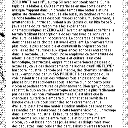
ZERO WATT
sera N°1 au top 50 avec son steak haché. Sur le
tapis de la Malterie,
OvO
se matérialise en une sorte de moine
masqué frappant dans un premier temps une batterie et une
guitariste-chanteuse, masquée elle aussi, un tantinet vamp avec
sa robe fendue et ses dessous rouges et noirs. Musicalement, je
m'attendais à un truc équivalent à un Katrina ou un Rita force 5+,
j'avais sans doute raison mais les expériences
cinématosoniques et
ZERO WATT
avait bien aplani et défriché le
terrain facilitant l'absorption à doses massives de sons venus
d'ailleurs, de Milan en l'occurrence. Le concert se déroula en
deux phases et ce choix s'est avéré excellent. La première fut la
plus rock, la plus accessible et continuait la préparation des
oreilles et des neurones aux expériences sonores entreprises
dans la seconde. Leur "rock", j'ose employer ce terme faute de
mieux, à deux instruments, batterie et guitare, a un côté
hypnotique, déstructuré, empreint des expériences passées ou
actuelles ; ça va des débordements hallucinés d'un
PINK FLOYD
*
hardcore industriel période pré-Meddle, des chemins parallèles
à ceux empruntés par un
KAS PRODUCT
à des compos où la
voix devient tribale sur des rythmes fous en passant par des
phases bruitistes stridentes sous la forme d'un concerto pour
violon et pédales torturés de
phiphenomena
. Bien qu'hypnotique,
répétitif, le duo en devient baroque et acceptable plus facilement
par des oreilles non vraiment formées. C'est alors que la
chanteuse-guitariste s'empara d'un archet et se servit de sa
longue chevelure pour sortir des sons carrément venus
d'ailleurs, peut-être une matérialisation audible des sensations
ressenties par les neurones de cette femme-violon ou un voyage
dans le monde industriel. Et la suite oscilla comme un
métronome sous acide entre musique et bruitisme mêlant
violon, voix et basse non pas jouée avec les doigts mais avec
des baguettes, sans oublier des percussions diverses trouvées