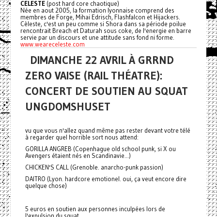
CELESTE
(post hard core chaotique)
Née en aout 2005, la formation lyonnaise comprend des
membres de Forge, Mihai Edrisch, Flashfalcon et Hijackers.
Cèleste, c'est un peu comme si Shora dans sa période poilue
rencontrait Breach et Daturah sous coke, de l'energie en barre
servie par un discours et une attitude sans fond ni forme.
www.weareceleste.com
DIMANCHE 22 AVRIL À GRRND
ZERO VAISE (RAIL THÉATRE):
CONCERT DE SOUTIEN AU SQUAT
UNGDOMSHUSET
vu que vous n'allez quand même pas rester devant votre télé
à regarder quel horrible sort nous attend:
GORILLA ANGREB (Copenhague old school punk, si X ou
Avengers étaient nés en Scandinavie...)
CHICKEN'S CALL (Grenoble. anarcho-punk passion)
DAITRO (Lyon. hardcore emotionel. oui, ça veut encore dire
quelque chose)
5 euros en soutien aux personnes inculpées lors de
l'expulsion du squat