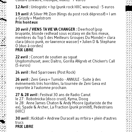
12 Avril :
Unlogistic + Isp (punk rock HXC wou wou) - 5 euros
19 avril :
A Silver Mt Zion (Kings du post rock dépressif) + I am
a Grizzly + Maelstrom
Prix honteux
20 avril / VIENS TA VIE VA CHANGER :
Deerhoof (pop
bruyante, blonde redhead sous ecstasy en dix fois mieux,
membres du Top 5 des Meilleurs Groupes Du Monde) + clara
clara (disco punk, ex-lawrence wasser) + Julien D & Stephane
O (duo à cordes)
PRIX LIBRE
22 avril :
Concert de soutien au squat
Ungdomshuset, avec Daïtro, Gorilla ANgreb et Chicken's Call
(5 euros)
24 avril :
Red Sparrowes (Post Rock)
26 avril :
Zeni Geva + Tumido - ANNULE - Suite à des
évènements très horribles, la tournée de Zeni Geva est
reportée à l'automne prochain.
27 & 28 avril :
Festival 30 ans de Radio Canut
le 27 : Robotnicka (disco crust), Kyma, Doog
le 28 : Anne James Chaton & Andy Moore (guitariste de the
ex), Spade & Archer, La Fraction (punk primitif), Pedestrians
(HXC)
30 avril :
Kickball + Andrew Duracell au m'bira + plein d'autres
trucs
PRIX LIBRE