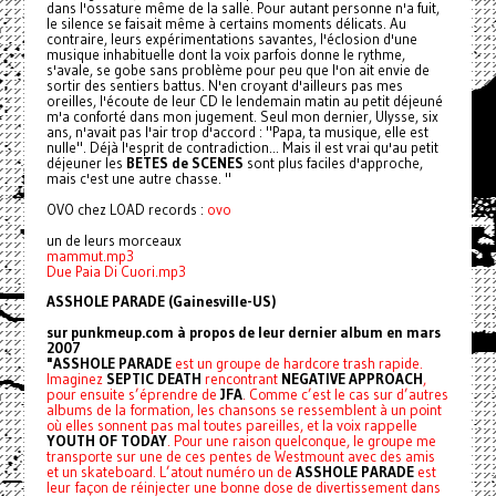
dans l'ossature même de la salle. Pour autant personne n'a fuit,
le silence se faisait même à certains moments délicats. Au
contraire, leurs expérimentations savantes, l'éclosion d'une
musique inhabituelle dont la voix parfois donne le rythme,
s'avale, se gobe sans problème pour peu que l'on ait envie de
sortir des sentiers battus. N'en croyant d'ailleurs pas mes
oreilles, l'écoute de leur CD le lendemain matin au petit déjeuné
m'a conforté dans mon jugement. Seul mon dernier, Ulysse, six
ans, n'avait pas l'air trop d'accord : "Papa, ta musique, elle est
nulle". Déjà l'esprit de contradiction... Mais il est vrai qu'au petit
déjeuner les
BETES de SCENES
sont plus faciles d'approche,
mais c'est une autre chasse. "
OVO chez LOAD records :
ovo
un de leurs morceaux
mammut.mp3
Due Paia Di Cuori.mp3
ASSHOLE PARADE (Gainesville-US)
sur punkmeup.com à propos de leur dernier album en mars
2007
"ASSHOLE PARADE
est un groupe de hardcore trash rapide.
Imaginez
SEPTIC DEATH
rencontrant
NEGATIVE APPROACH
,
pour ensuite s’éprendre de
JFA
. Comme c’est le cas sur d’autres
albums de la formation, les chansons se ressemblent à un point
où elles sonnent pas mal toutes pareilles, et la voix rappelle
YOUTH OF TODAY
. Pour une raison quelconque, le groupe me
transporte sur une de ces pentes de Westmount avec des amis
et un skateboard. L’atout numéro un de
ASSHOLE PARADE
est
leur façon de réinjecter une bonne dose de divertissement dans