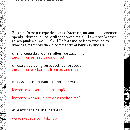
Zucchini Drive (un type de stacs of stamina, un autre de cavemen
speak)+ Nomad (du collectif shadowanimals) + Lawrence Wasser
(disco punk wouwou) + Skull Defekts (noise from stockholm,
avec des membres de kid commando et henrik rylander)
un morceau du prochain album de zucchini :
zucchini drive - radicaldays.mp3
un extrait de being kurtwood, leur précédent :
zucchini drive - banned from poland.mp3
et aussi des morceaux de lawrence wasser :
lawrence wasser - emperor.mp3
lawrence wasser -
piggy on a rooftop.mp3
et le myspace de skull defekts :
www.myspace.com/skulldfx