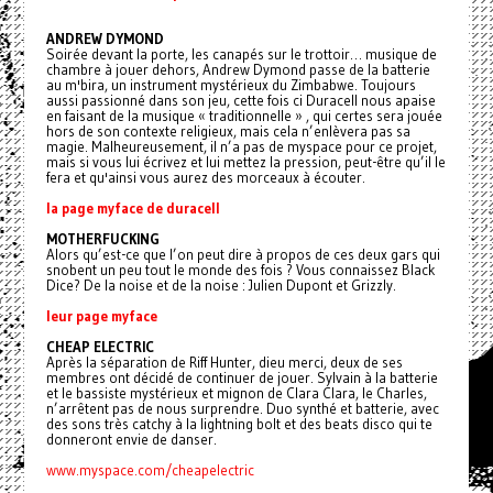
ANDREW DYMOND
Soirée devant la porte, les canapés sur le trottoir… musique de
chambre à jouer dehors, Andrew Dymond passe de la batterie
au m'bira, un instrument mystérieux du Zimbabwe. Toujours
aussi passionné dans son jeu, cette fois ci Duracell nous apaise
en faisant de la musique « traditionnelle » , qui certes sera jouée
hors de son contexte religieux, mais cela n’enlèvera pas sa
magie. Malheureusement, il n’a pas de myspace pour ce projet,
mais si vous lui écrivez et lui mettez la pression, peut-être qu’il le
fera et qu'ainsi vous aurez des morceaux à écouter.
la page myface de duracell
MOTHERFUCKING
Alors qu’est-ce que l’on peut dire à propos de ces deux gars qui
snobent un peu tout le monde des fois ? Vous connaissez Black
Dice? De la noise et de la noise : Julien Dupont et Grizzly.
leur page myface
CHEAP ELECTRIC
Après la séparation de Riff Hunter, dieu merci, deux de ses
membres ont décidé de continuer de jouer. Sylvain à la batterie
et le bassiste mystérieux et mignon de Clara Clara, le Charles,
n’arrêtent pas de nous surprendre. Duo synthé et batterie, avec
des sons très catchy à la lightning bolt et des beats disco qui te
donneront envie de danser.
www.myspace.com/cheapelectric