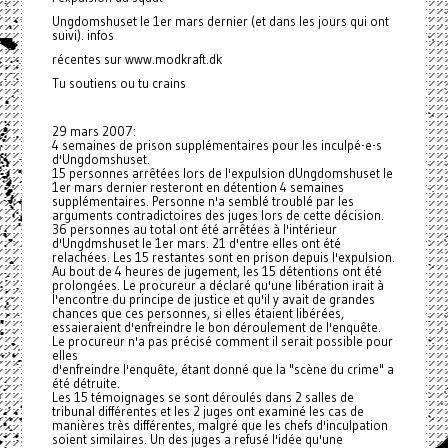
Ungdomshuset le 1er mars dernier (et dans les jours qui ont
suivi). infos
récentes sur www.modkraft.dk
Tu soutiens ou tu crains
29 mars 2007:
4 semaines de prison supplémentaires pour les inculpé-e-s
d'Ungdomshuset.
15 personnes arrêtées lors de l'expulsion dUngdomshuset le
1er mars dernier resteront en détention 4 semaines
supplémentaires. Personne n'a semblé troublé par les
arguments contradictoires des juges lors de cette décision.
36 personnes au total ont été arrêtées à l'intérieur
d'Ungdmshuset le 1er mars. 21 d'entre elles ont été
relachées. Les 15 restantes sont en prison depuis l'expulsion.
Au bout de 4 heures de jugement, les 15 détentions ont été
prolongées. Le procureur a déclaré qu'une libération irait à
l'encontre du principe de justice et qu'il y avait de grandes
chances que ces personnes, si elles étaient libérées,
essaieraient d'enfreindre le bon déroulement de l'enquête.
Le procureur n'a pas précisé comment il serait possible pour
elles
d'enfreindre l'enquête, étant donné que la "scène du crime" a
été détruite.
Les 15 témoignages se sont déroulés dans 2 salles de
tribunal différentes et les 2 juges ont examiné les cas de
manières très différentes, malgré que les chefs d'inculpation
soient similaires. Un des juges a refusé l'idée qu'une