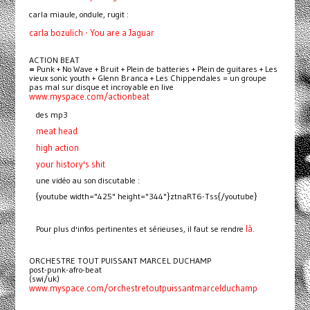
carla miaule, ondule, rugit :
carla bozulich - You are a Jaguar
ACTION BEAT
=
Punk + No Wave + Bruit + Plein de batteries + Plein de guitares + Les
vieux sonic youth + Glenn Branca + Les Chippendales = un groupe
pas mal sur disque et incroyable en live
www.myspace.com/actionbeat
des mp3
meat head
high
action
your history's shit
une vidéo au son discutable :
{youtube width="425" height="344"}ztnaRT6-Tss{/youtube}
là
Pour plus d'infos pertinentes et sérieuses, il faut se rendre
.
ORCHESTRE TOUT PUISSANT MARCEL DUCHAMP
post-punk-afro-beat
(swi/uk)
www.myspace.com/orchestretoutpuissantmarcelduchamp