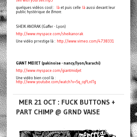
self with yourself.mp3
quelques vidéos cool :
là
et puis celle
là
aussi devant leur
public hystérique de
Bmore
.
SHEIK ANORAK (Gaffer - Lyon)
http://www.myspace.com/sheikanorak
Une vidéo prrestige là :
http://www.vimeo.com/4738331
GIANT MIDJET (pakinoise - nancy/lyon/karachi)
http://www.myspace.com/giantmidjet
Une vidéo bien cool là :
http://www.youtube.com/watch?v=5q_cqFLnITg
MER 21 OCT : FUCK BUTTONS +
PART CHIMP @ GRND VAISE