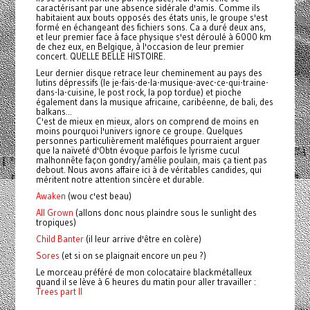
caractérisant par une absence sidérale d'amis. Comme ils
habitaient aux bouts opposés des états unis, le groupe s'est
formé en échangeant des fichiers sons. Ca a duré deux ans,
et leur premier face à face physique s'est déroulé à 6000 km
de chez eux, en Belgique, à l'occasion de leur premier
concert. QUELLE BELLE HISTOIRE.
Leur dernier disque retrace leur cheminement au pays des
lutins dépressifs (le je-fais-de-la-musique-avec-ce-qui-traine-
dans-la-cuisine, le post rock, la pop tordue) et pioche
également dans la musique africaine, caribéenne, de bali, des
balkans...
C'est de mieux en mieux, alors on comprend de moins en
moins pourquoi l'univers ignore ce groupe. Quelques
personnes particulièrement maléfiques pourraient arguer
que la naïveté d'Obtn évoque parfois le lyrisme cucul
malhonnête façon gondry/amélie poulain, mais ça tient pas
debout. Nous avons affaire ici à de véritables candides, qui
méritent notre attention sincère et durable.
Awaken
(wou c'est beau)
All Grown
(allons donc nous plaindre sous le sunlight des
tropiques)
Child Banter
(il leur arrive d'être en colère)
Sores
(et si on se plaignait encore un peu ?)
Le morceau préféré de mon colocataire blackmétalleux
quand il se lève à 6 heures du matin pour aller travailler :
Trees part II