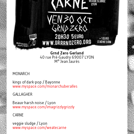
Grnd Zero Gerland
40 rue Pré-Gaudry 69007 LYON
M° Jean Jaurès
MONARCH
kings of dark-pop / Bayonne 
www.myspace.com/monarchuberalles
GALLAGHER
Beaux-harsh noise / Lyon 
www.myspace.com/imagrizzlygrizzly
CARNE
veggie sludge / Lyon 
www.myspace.com/weatecarne