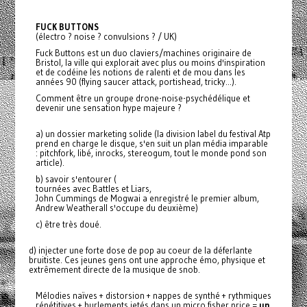
FUCK BUTTONS
(électro ? noise ? convulsions ? / UK)
Fuck Buttons est un duo claviers/machines originaire de
Bristol, la ville qui explorait avec plus ou moins d'inspiration
et de codéine les notions de ralenti et de mou dans les
années 90 (flying saucer attack, portishead, tricky...).
Comment être un groupe drone-noise-psychédélique et
devenir une sensation hype majeure ?
a) un dossier marketing solide (la division label du festival Atp
prend en charge le disque, s'en suit un plan média imparable
: pitchfork, libé, inrocks, stereogum, tout le monde pond son
article).
b) savoir s'entourer (
tournées avec Battles et Liars,
John Cummings de Mogwai a enregistré le premier album,
Andrew Weatherall s'occupe du deuxième)
c) être très doué.
d) injecter une forte dose de pop au coeur de la déferlante
bruitiste. Ces jeunes gens ont une approche émo, physique et
extrêmement directe de la musique de snob.
Mélodies naïves + distorsion + nappes de synthé + rythmiques
répétitives + hurlements jetés dans un micro fisher price =
un