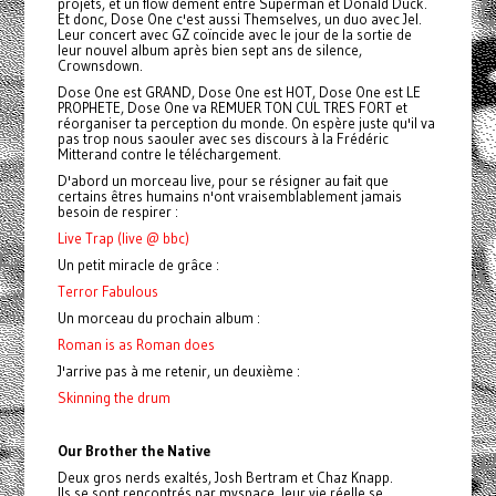
projets, et un flow dément entre Superman et Donald Duck.
Et donc, Dose One c'est aussi Themselves, un duo avec Jel.
Leur concert avec GZ coïncide avec le jour de la sortie de
leur nouvel album après bien sept ans de silence,
Crownsdown.
Dose One est GRAND, Dose One est HOT, Dose One est LE
PROPHETE, Dose One va REMUER TON CUL TRES FORT et
réorganiser ta perception du monde. On espère juste qu'il va
pas trop nous saouler avec ses discours à la Frédéric
Mitterand contre le téléchargement.
D'abord un morceau live, pour se résigner au fait que
certains êtres humains n'ont vraisemblablement jamais
besoin de respirer :
Live Trap (live @ bbc)
Un petit miracle de grâce :
Terror Fabulous
Un morceau du prochain album :
Roman is as Roman does
J'arrive pas à me retenir, un deuxième :
Skinning the drum
Our Brother the Native
Deux gros nerds exaltés, Josh Bertram et Chaz Knapp.
Ils se sont rencontrés par myspace, leur vie réelle se