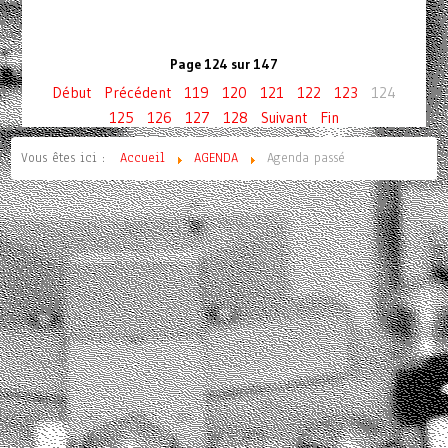
Page 124 sur 147
Début
Précédent
119
120
121
122
123
124
125
126
127
128
Suivant
Fin
Vous êtes ici :
Accueil
AGENDA
Agenda passé