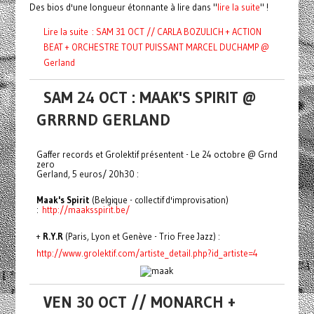
Des bios d'une longueur étonnante à lire dans "
lire la suite
" !
Lire la suite : SAM 31 OCT // CARLA BOZULICH + ACTION
BEAT + ORCHESTRE TOUT PUISSANT MARCEL DUCHAMP @
Gerland
SAM 24 OCT : MAAK'S SPIRIT @
GRRRND GERLAND
Gaffer records et Grolektif présentent - Le 24 octobre @ Grnd
zero
Gerland, 5 euros/ 20h30 :
Maak's Spirit
(Belgique - collectif d'improvisation)
:
http://maaksspirit.be/
+
R.Y.R
(Paris, Lyon et Genève - Trio Free Jazz) :
http://www.grolektif.com/
artiste_detail.php?id_artiste=
4
VEN 30 OCT // MONARCH +