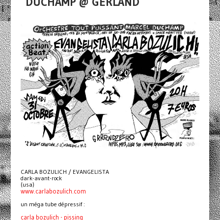
DUCHAMP @ GERLAND
CARLA BOZULICH / EVANGELISTA
dark-avant-rock
(usa)
www.carlabozulich.com
un méga tube dépressif :
carla bozulich - pissing