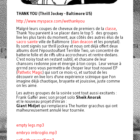
THANK YOU (Thrill Jockey - Baltimore US)
http://www.myspace.com/wethankyou
Malgré leurs coupes de cheveux de premiers de la
classe
,
Thank You parvient à se placer dans le top 5 des groupes
live les plus tarés du moment, aux côtés des autres élus de la
sacro sainte
ville de Baltimore (
dan deacon
et les ponytail).
Ils sont signés sur thrill jockey et nous ont déjà offert deux
albums dont l'époustouflant Terrible Two, un concentré de
batterie folle et de riffs ultra accrocheurs et rentre-dedans.
C'est noisy tout en restant subtil, et chacune de leur
chansons redonne joie et énergie à ton corps. Leur venue à
grrrnd zero vous permettra de choper leur tout nouvel EP
(
Pathetic Magic
) qui sort ce mois-ci, et surtout de les
découvrir en live lors d'une expérience scénique que l'on
imagine déjà chaotique, bruyante et jouissive, juste comme
on les aime.
Les autres groupes de la soirée sont tout aussi excitants :
Frank Gaffer avec son projet solo
Sheik Anorak
et le nouveau projet d'imran :
Giant Midjet
qui remplacera The hunter gracchus qui ont
malheureusement annulé leur tournée.
empty legs.mp3
embryo imbroglio.mp3