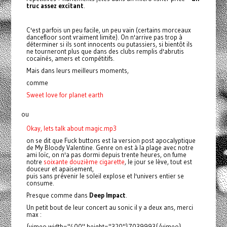
truc assez excitant
.
C'est parfois un peu facile, un peu vain (certains morceaux
dancefloor sont vraiment limite). On n'arrive pas trop à
déterminer si ils sont innocents ou putassiers, si bientôt ils
ne tourneront plus que dans des clubs remplis d'abrutis
cocaïnés, amers et compétitifs.
Mais dans leurs meilleurs moments,
comme
Sweet love for planet earth
ou
Okay, lets talk about magic.mp3
on se dit que Fuck buttons est la version post apocalyptique
de My Bloody Valentine. Genre on est à la plage avec notre
ami loïc, on n'a pas dormi depuis trente heures, on fume
notre
soixante douzième cigarette
, le jour se lève, tout est
douceur et apaisement,
puis sans prévenir le soleil explose et l'univers entier se
consume.
Presque comme dans
Deep Impact
.
Un petit bout de leur concert au sonic il y a deux ans, merci
max :
{vimeo width="400" height="320"}7039993{/vimeo}