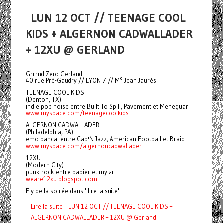
LUN 12 OCT // TEENAGE COOL
KIDS + ALGERNON CADWALLADER
+ 12XU @ GERLAND
Grrrnd Zero Gerland
40 rue Pré-Gaudry // LYON 7 // M° Jean Jaurès
TEENAGE COOL KIDS
(Denton, TX)
indie pop noise entre Built To Spill, Pavement et Meneguar
www.myspace.com/teenagecoolkids
ALGERNON CADWALLADER
(Philadelphia, PA)
emo bancal entre Cap'N Jazz, American Football et Braid
www.myspace.com/algernoncadwallader
12XU
(Modern City)
punk rock entre papier et mylar
weare12xu.blogspot.com
Fly de la soirée dans "lire la suite"
Lire la suite : LUN 12 OCT // TEENAGE COOL KIDS +
ALGERNON CADWALLADER + 12XU @ Gerland