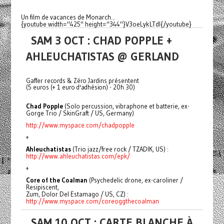
Un film de vacances de Monarch...
{youtube width="425" height="344"}V3oeLykLTdI{/youtube}
SAM 3 OCT : CHAD POPPLE +
AHLEUCHATISTAS @ GERLAND
Gaffer records & Zéro Jardins présentent
(5 euros (+ 1 euro d'adhésion) - 20h 30)
Chad Popple
(Solo percussion, vibraphone et batterie, ex-
Gorge Trio / SkinGraft / US, Germany)
http://www.myspace.com/chadpopple
+
Ahleuchatistas
(Trio jazz/free rock / TZADIK, US) :
http://www.ahleuchatistas.com/
epk/
+
Core of the Coalman
(Psychedelic drone, ex-caroliner /
Resipiscent,
Zum, Dolor Del Estamago / US, CZ) :
http://www.myspace.com/
coreoggthecoalman
SAM 10 OCT : CARTE BLANCHE À