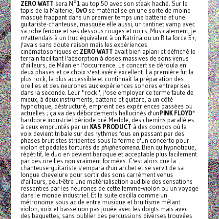
ZERO WATT
sera N°1 au top 50 avec son steak haché. Sur le
tapis de la Malterie,
OvO
se matérialise en une sorte de moine
masqué frappant dans un premier temps une batterie et une
guitariste-chanteuse, masquée elle aussi, un tantinet vamp avec
sa robe fendue et ses dessous rouges et noirs. Musicalement, je
m'attendais à un truc équivalent à un Katrina ou un Rita force 5+,
j'avais sans doute raison mais les expériences
cinématosoniques et
ZERO WATT
avait bien aplani et défriché le
terrain facilitant l'absorption à doses massives de sons venus
d'ailleurs, de Milan en l'occurrence. Le concert se déroula en
deux phases et ce choix s'est avéré excellent. La première fut la
plus rock, la plus accessible et continuait la préparation des
oreilles et des neurones aux expériences sonores entreprises
dans la seconde. Leur "rock", j'ose employer ce terme faute de
mieux, à deux instruments, batterie et guitare, a un côté
hypnotique, déstructuré, empreint des expériences passées ou
actuelles ; ça va des débordements hallucinés d'un
PINK FLOYD
*
hardcore industriel période pré-Meddle, des chemins parallèles
à ceux empruntés par un
KAS PRODUCT
à des compos où la
voix devient tribale sur des rythmes fous en passant par des
phases bruitistes stridentes sous la forme d'un concerto pour
violon et pédales torturés de
phiphenomena
. Bien qu'hypnotique,
répétitif, le duo en devient baroque et acceptable plus facilement
par des oreilles non vraiment formées. C'est alors que la
chanteuse-guitariste s'empara d'un archet et se servit de sa
longue chevelure pour sortir des sons carrément venus
d'ailleurs, peut-être une matérialisation audible des sensations
ressenties par les neurones de cette femme-violon ou un voyage
dans le monde industriel. Et la suite oscilla comme un
métronome sous acide entre musique et bruitisme mêlant
violon, voix et basse non pas jouée avec les doigts mais avec
des baguettes, sans oublier des percussions diverses trouvées