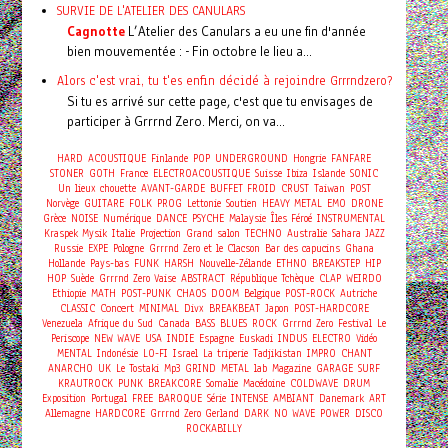
SURVIE DE L'ATELIER DES CANULARS
Cagnotte
L’Atelier des Canulars a eu une fin d'année
bien mouvementée : - Fin octobre le lieu a...
Alors c'est vrai, tu t'es enfin décidé à rejoindre Grrrndzero?
Si tu es arrivé sur cette page, c'est que tu envisages de
participer à Grrrnd Zero. Merci, on va...
HARD
ACOUSTIQUE
Finlande
POP
UNDERGROUND
Hongrie
FANFARE
STONER
GOTH
France
ELECTROACOUSTIQUE
Suisse
Ibiza
Islande
SONIC
Un lieux chouette
AVANT-GARDE
BUFFET FROID
CRUST
Taiwan
POST
Norvège
GUITARE
FOLK
PROG
Lettonie
Soutien
HEAVY METAL
EMO
DRONE
Grèce
NOISE
Numérique
DANCE
PSYCHE
Malaysie
Îles Féroé
INSTRUMENTAL
Kraspek Mysik
Italie
Projection
Grand salon
TECHNO
Australie
Sahara
JAZZ
Russie
EXPE
Pologne
Grrrnd Zero et le Clacson
Bar des capucins
Ghana
Hollande
Pays-bas
FUNK
HARSH
Nouvelle-Zélande
ETHNO
BREAKSTEP
HIP
HOP
Suède
Grrrnd Zero Vaise
ABSTRACT
République Tchèque
CLAP
WEIRDO
Ethiopie
MATH
POST-PUNK
CHAOS
DOOM
Belgique
POST-ROCK
Autriche
Concert
CLASSIC
MINIMAL
Divx
BREAKBEAT
Japon
POST-HARDCORE
Venezuela
Afrique du Sud
Canada
BASS
BLUES
ROCK
Grrrnd Zero
Festival
Le
Periscope
NEW WAVE
USA
INDIE
Espagne
Euskadi
INDUS
ELECTRO
Vidéo
MENTAL
Indonésie
LO-FI
Israel
La triperie
Tadjikistan
IMPRO
CHANT
ANARCHO
UK
Le Tostaki
Mp3
GRIND
METAL
lab
Magazine
GARAGE
SURF
KRAUTROCK
PUNK
BREAKCORE
Somalie
Macédoine
COLDWAVE
DRUM
Exposition
Portugal
FREE
BAROQUE
Série
INTENSE
AMBIANT
Danemark
ART
Allemagne
HARDCORE
Grrrnd Zero Gerland
DARK
NO WAVE
POWER
DISCO
ROCKABILLY