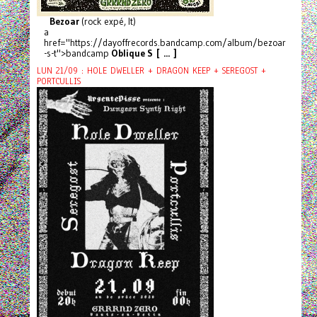
Bezoar
(rock expé, It)
a
href="https://dayoffrecords.bandcamp.com/album/bezoar
-s-t">bandcamp
Oblique S [ ... ]
LUN 21/09 : HOLE DWELLER + DRAGON KEEP + SEREGOST +
PORTCULLIS