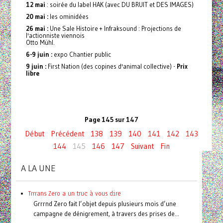
12 mai
: soirée du label HAK (avec DU BRUIT et DES IMAGES)
20 mai :
les ominidées
26 mai :
Une Sale Histoire + Infraksound : Projections de
l'actionniste viennois
Otto Mühl.
6-9 juin :
expo Chantier public
9 juin :
First Nation (des copines d'animal collective) -
Prix
libre
Page 145 sur 147
Début
Précédent
138
139
140
141
142
143
144
145
146
147
Suivant
Fin
A LA UNE
Trrrans Zero a un truc à vous dire
Grrrnd Zero fait l’objet depuis plusieurs mois d’une
campagne de dénigrement, à travers des prises de...