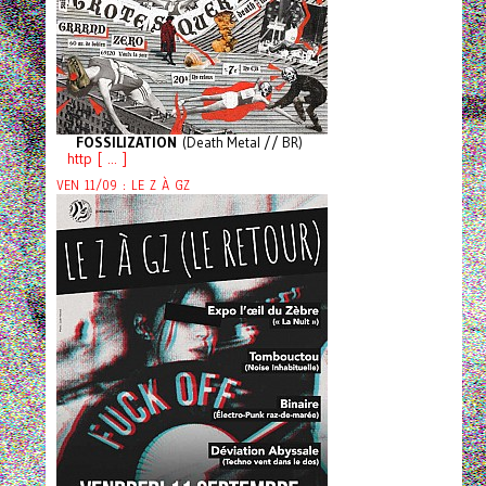
FOSSILIZATION
(Death Metal // BR)
http [ ... ]
VEN 11/09 : LE Z À GZ