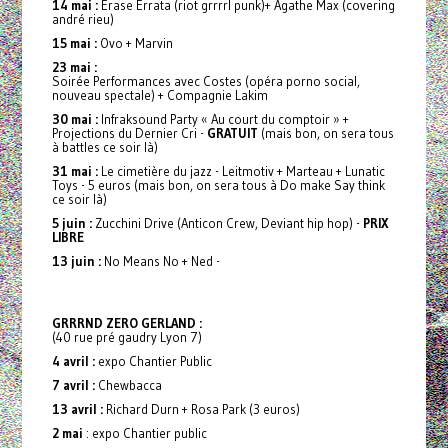
14 mai :
Erase Errata (riot grrrrl punk)+ Agathe Max (covering
andré rieu)
15 mai :
Ovo + Marvin
23 mai :
Soirée Performances avec Costes (opéra porno social,
nouveau spectale) + Compagnie Lakim
30 mai :
Infraksound Party « Au court du comptoir » +
Projections du Dernier Cri -
GRATUIT
(mais bon, on sera tous
à battles ce soir là)
31 mai :
Le cimetière du jazz - Leitmotiv + Marteau + Lunatic
Toys - 5 euros (mais bon, on sera tous à Do make Say think
ce soir là)
5 juin :
Zucchini Drive (Anticon Crew, Deviant hip hop) -
PRIX
LIBRE
13 juin :
No Means No + Ned -
GRRRND ZERO GERLAND :
(40 rue pré gaudry Lyon 7)
4 avril :
expo Chantier Public
7 avril :
Chewbacca
13 avril :
Richard Durn + Rosa Park (3 euros)
2 mai
: expo Chantier public