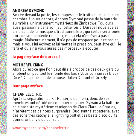
ANDREW DYMOND
Soirée devant la porte, les canapés sur le trottoir… musique de
chambre à jouer dehors, Andrew Dymond passe de la batterie
au m'bira, un instrument mystérieux du Zimbabwe. Toujours
aussi passionné dans son jeu, cette fois ci Duracell nous apaise
en faisant de la musique « traditionnelle » , qui certes sera jouée
hors de son contexte religieux, mais cela n’enlèvera pas sa
magie. Malheureusement, il n’a pas de myspace pour ce projet,
mais si vous lui écrivez et lui mettez la pression, peut-être qu’il le
fera et qu'ainsi vous aurez des morceaux à écouter.
la page myface de duracell
MOTHERFUCKING
Alors qu’est-ce que l’on peut dire à propos de ces deux gars qui
snobent un peu tout le monde des fois ? Vous connaissez Black
Dice? De la noise et de la noise : Julien Dupont et Grizzly.
leur page myface
CHEAP ELECTRIC
Après la séparation de Riff Hunter, dieu merci, deux de ses
membres ont décidé de continuer de jouer. Sylvain à la batterie
et le bassiste mystérieux et mignon de Clara Clara, le Charles,
n’arrêtent pas de nous surprendre. Duo synthé et batterie, avec
des sons très catchy à la lightning bolt et des beats disco qui te
donneront envie de danser.
www.myspace.com/cheapelectric