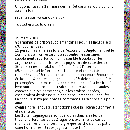
Ungdomshuset le 1er mars dernier (et dans les jours qui ont
suivi). infos
récentes sur www.modkraft.dk
Tu soutiens ou tu crains
29 mars 2007:
4 semaines de prison supplémentaires pour les inculpé-e-s
d'Ungdomshuset.
15 personnes arrêtées lors de l'expulsion dUngdomshuset le
1er mars dernier resteront en détention 4 semaines
supplémentaires. Personne n'a semblé troublé par les
arguments contradictoires des juges lors de cette décision.
36 personnes au total ont été arrêtées à l'intérieur
d'Ungdmshuset le 1er mars. 21 d'entre elles ont été
relachées. Les 15 restantes sont en prison depuis l'expulsion.
Au bout de 4 heures de jugement, les 15 détentions ont été
prolongées. Le procureur a déclaré qu'une libération irait à
l'encontre du principe de justice et qu'il y avait de grandes
chances que ces personnes, si elles étaient libérées,
essaieraient d'enfreindre le bon déroulement de l'enquête.
Le procureur n'a pas précisé comment il serait possible pour
elles
d'enfreindre l'enquête, étant donné que la "scène du crime" a
été détruite.
Les 15 témoignages se sont déroulés dans 2 salles de
tribunal différentes et les 2 juges ont examiné les cas de
manières très différentes, malgré que les chefs d'inculpation
soient similaires. Un des juges a refusé l'idée qu'une