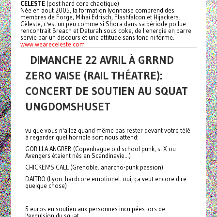
CELESTE
(post hard core chaotique)
Née en aout 2005, la formation lyonnaise comprend des
membres de Forge, Mihai Edrisch, Flashfalcon et Hijackers.
Cèleste, c'est un peu comme si Shora dans sa période poilue
rencontrait Breach et Daturah sous coke, de l'energie en barre
servie par un discours et une attitude sans fond ni forme.
www.weareceleste.com
DIMANCHE 22 AVRIL À GRRND
ZERO VAISE (RAIL THÉATRE):
CONCERT DE SOUTIEN AU SQUAT
UNGDOMSHUSET
vu que vous n'allez quand même pas rester devant votre télé
à regarder quel horrible sort nous attend:
GORILLA ANGREB (Copenhague old school punk, si X ou
Avengers étaient nés en Scandinavie...)
CHICKEN'S CALL (Grenoble. anarcho-punk passion)
DAITRO (Lyon. hardcore emotionel. oui, ça veut encore dire
quelque chose)
5 euros en soutien aux personnes inculpées lors de
l'expulsion du squat