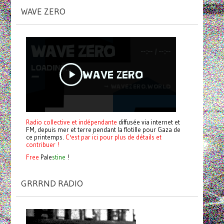
WAVE ZERO
Radio collective et indépendante
diffusée via internet et
FM, depuis mer et terre pendant la flotille pour Gaza de
ce printemps.
C'est par ici pour plus de détails et
contribuer !
Free
Pale
stine
!
GRRRND RADIO