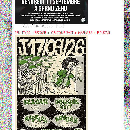
Zalut à tou.te.s ! Le [ ... ]
JEU 17/09 : BEZOAR + OBLIQUE SHIT + MASKARA + BOUCAN