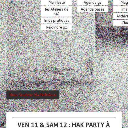
Manifeste
Agenda gz
Mag
les Ateliers de
Agenda passé
Ima
GZ
Archiv
Infos pratiques
Cha
Rejoindre gz
Nous Soutenir Via HelloAsso
VEN 11 & SAM 12 : HAK PARTY À