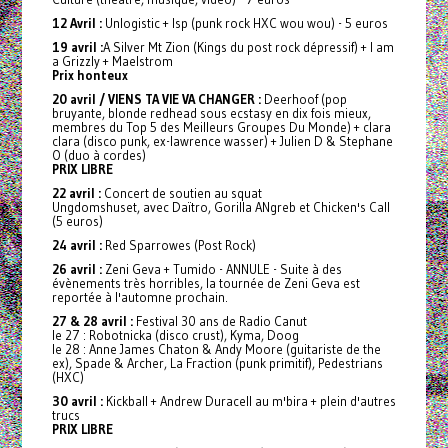
12 Avril :
Unlogistic + Isp (punk rock HXC wou wou) - 5 euros
19 avril :
A Silver Mt Zion (Kings du post rock dépressif) + I am
a Grizzly + Maelstrom
Prix honteux
20 avril / VIENS TA VIE VA CHANGER :
Deerhoof (pop
bruyante, blonde redhead sous ecstasy en dix fois mieux,
membres du Top 5 des Meilleurs Groupes Du Monde) + clara
clara (disco punk, ex-lawrence wasser) + Julien D & Stephane
O (duo à cordes)
PRIX LIBRE
22 avril :
Concert de soutien au squat
Ungdomshuset, avec Daïtro, Gorilla ANgreb et Chicken's Call
(5 euros)
24 avril :
Red Sparrowes (Post Rock)
26 avril :
Zeni Geva + Tumido - ANNULE - Suite à des
évènements très horribles, la tournée de Zeni Geva est
reportée à l'automne prochain.
27 & 28 avril :
Festival 30 ans de Radio Canut
le 27 : Robotnicka (disco crust), Kyma, Doog
le 28 : Anne James Chaton & Andy Moore (guitariste de the
ex), Spade & Archer, La Fraction (punk primitif), Pedestrians
(HXC)
30 avril :
Kickball + Andrew Duracell au m'bira + plein d'autres
trucs
PRIX LIBRE