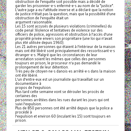
obstruction de l'enquête soit possible mais a décidé de
garder les prisonnier-e-s enfermé-e-s au nom de la "justice".
L'autre juge a eu l'attitude inverse et a déclaré que la notion
de justice n'était pas la question, mais que la possibilité d'une
obstruction de l'enquête était un
argument raisonnable.
Les 15 sont accusés de plusieurs violations (criminelles) du
code penal :Violence et tentatives de violence sur des
officiers de police, agressions et obstruction à l'accès d'une
propriété privée envers son propriétaire (une loi qui n'avait
plus été utilisée depuis 1960).
Les 21 autres personnes qui étaient à l'intérieur de la maison
mais ont été libéré sont principalement des ressortissant-e-s
étranger-e-s. Malgré que les circonstances de leur
arrestation soient les mêmes que celles des personnes
toujours en prison, le procureur n'a pas demandé le
prolongement de leur détention.
Très peu de citoyen-ne-s danois-es arrêté-e-s dans la maison
ont été libéré.
L'un d'entre-eux est un journaliste qui travaillait sur un
documentaire à
propos de l'expulsion.
Plus tard cette semaine vont se dérouler les procès de
certaines des
personnes arrêtées dans les rues durant les jours qui ont
suivi l'expulsion.
Plus de 850 personnes ont été arrêté depuis que la police a
procédé à
l'expulsion et environ 60 (inculant les 15) sont toujours en
prison.