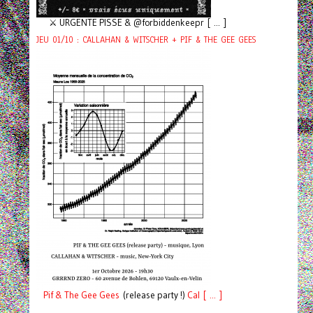
⚔️ URGENTE PISSE & @forbiddenkeepr [ ... ]
JEU 01/10 : CALLAHAN & WITSCHER + PIF & THE GEE GEES
Pif
& The Gee Gees
(release party !)
C
a
l [ ... ]