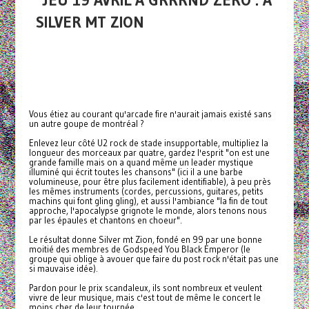
JEU 19 AVRIL À GRRRND ZERO : A
SILVER MT ZION
Vous étiez au courant qu'arcade fire n'aurait jamais existé sans
un autre goupe de montréal ?
Enlevez leur côté U2 rock de stade insupportable, multipliez la
longueur des morceaux par quatre, gardez l'esprit "on est une
grande famille mais on a quand même un leader mystique
illuminé qui écrit toutes les chansons" (ici il a une barbe
volumineuse, pour être plus facilement identifiable), à peu près
les mêmes instruments (cordes, percussions, guitares, petits
machins qui font gling gling), et aussi l'ambiance "la fin de tout
approche, l'apocalypse grignote le monde, alors tenons nous
par les épaules et chantons en choeur".
Le résultat donne Silver mt Zion, fondé en 99 par une bonne
moitié des membres de Godspeed You Black Emperor (le
groupe qui oblige à avouer que faire du post rock n'était pas une
si mauvaise idée).
Pardon pour le prix scandaleux, ils sont nombreux et veulent
vivre de leur musique, mais c'est tout de même le concert le
moins cher de leur tournée.