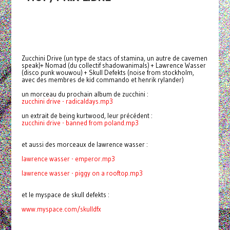
Zucchini Drive (un type de stacs of stamina, un autre de cavemen
speak)+ Nomad (du collectif shadowanimals) + Lawrence Wasser
(disco punk wouwou) + Skull Defekts (noise from stockholm,
avec des membres de kid commando et henrik rylander)
un morceau du prochain album de zucchini :
zucchini drive - radicaldays.mp3
un extrait de being kurtwood, leur précédent :
zucchini drive - banned from poland.mp3
et aussi des morceaux de lawrence wasser :
lawrence wasser - emperor.mp3
lawrence wasser -
piggy on a rooftop.mp3
et le myspace de skull defekts :
www.myspace.com/skulldfx