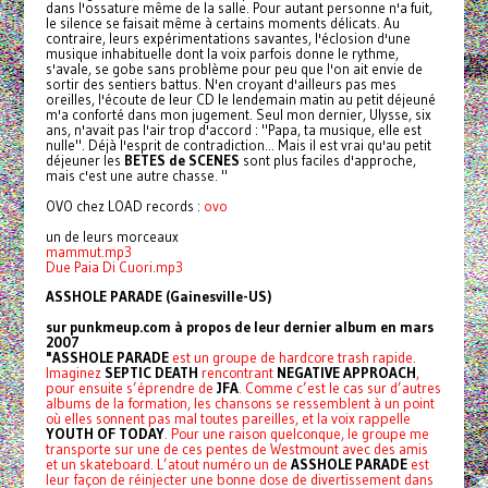
dans l'ossature même de la salle. Pour autant personne n'a fuit,
le silence se faisait même à certains moments délicats. Au
contraire, leurs expérimentations savantes, l'éclosion d'une
musique inhabituelle dont la voix parfois donne le rythme,
s'avale, se gobe sans problème pour peu que l'on ait envie de
sortir des sentiers battus. N'en croyant d'ailleurs pas mes
oreilles, l'écoute de leur CD le lendemain matin au petit déjeuné
m'a conforté dans mon jugement. Seul mon dernier, Ulysse, six
ans, n'avait pas l'air trop d'accord : "Papa, ta musique, elle est
nulle". Déjà l'esprit de contradiction... Mais il est vrai qu'au petit
déjeuner les
BETES de SCENES
sont plus faciles d'approche,
mais c'est une autre chasse. "
OVO chez LOAD records :
ovo
un de leurs morceaux
mammut.mp3
Due Paia Di Cuori.mp3
ASSHOLE PARADE (Gainesville-US)
sur punkmeup.com à propos de leur dernier album en mars
2007
"ASSHOLE PARADE
est un groupe de hardcore trash rapide.
Imaginez
SEPTIC DEATH
rencontrant
NEGATIVE APPROACH
,
pour ensuite s’éprendre de
JFA
. Comme c’est le cas sur d’autres
albums de la formation, les chansons se ressemblent à un point
où elles sonnent pas mal toutes pareilles, et la voix rappelle
YOUTH OF TODAY
. Pour une raison quelconque, le groupe me
transporte sur une de ces pentes de Westmount avec des amis
et un skateboard. L’atout numéro un de
ASSHOLE PARADE
est
leur façon de réinjecter une bonne dose de divertissement dans