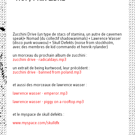
Zucchini Drive (un type de stacs of stamina, un autre de cavemen
speak)+ Nomad (du collectif shadowanimals) + Lawrence Wasser
(disco punk wouwou) + Skull Defekts (noise from stockholm,
avec des membres de kid commando et henrik rylander)
un morceau du prochain album de zucchini :
zucchini drive - radicaldays.mp3
un extrait de being kurtwood, leur précédent :
zucchini drive - banned from poland.mp3
et aussi des morceaux de lawrence wasser :
lawrence wasser - emperor.mp3
lawrence wasser -
piggy on a rooftop.mp3
et le myspace de skull defekts :
www.myspace.com/skulldfx