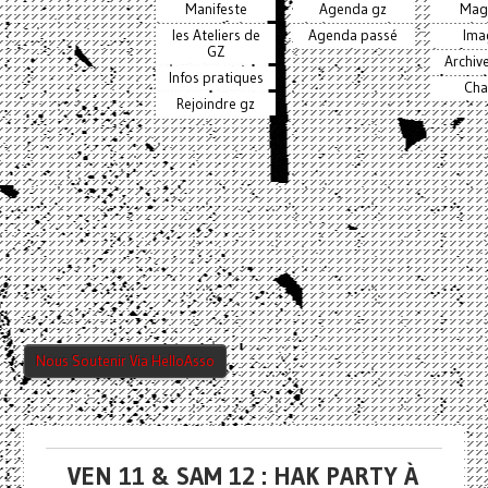
Manifeste
Agenda gz
Mag
les Ateliers de
Agenda passé
Ima
GZ
Archiv
Infos pratiques
Cha
Rejoindre gz
Nous Soutenir Via HelloAsso
VEN 11 & SAM 12 : HAK PARTY À