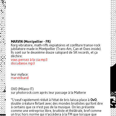
MARVIN (Montpellier - FR)
Korg vibratoire, math-riffs expiatoires et confiture transe-rock
jubilatoire made in Montpellier (Trans-Am, Can et Oxes inside).
Ils sont sur le deuxième douze salopard de SK records, et ça
déchire:
vous pensez à la cia.mp3
discudanse.mp3
leur myface:
marvinband
OVO (Milano-IT)
sur photorock.com après leur passage à la Malterie
"L'oeuf rapidement réduit à l'état de bris laissa place à
OvO
,
double créature flirtant avec des mondes bruitistes qui font dire
à certains que ce n'est pas de la musique. On les présente
comme une entreprise libre, bruitiste et théâtrale, bref comme
un truc hors norme qui n'accédera à la FM que lorsque que