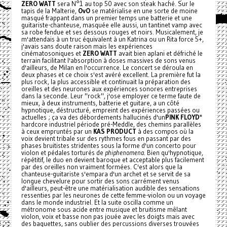
ZERO WATT
sera N°1 au top 50 avec son steak haché. Sur le
tapis de la Malterie,
OvO
se matérialise en une sorte de moine
masqué frappant dans un premier temps une batterie et une
guitariste-chanteuse, masquée elle aussi, un tantinet vamp avec
sa robe fendue et ses dessous rouges et noirs. Musicalement, je
m'attendais à un truc équivalent à un Katrina ou un Rita force 5+,
j'avais sans doute raison mais les expériences
cinématosoniques et
ZERO WATT
avait bien aplani et défriché le
terrain facilitant l'absorption à doses massives de sons venus
d'ailleurs, de Milan en l'occurrence. Le concert se déroula en
deux phases et ce choix s'est avéré excellent. La première fut la
plus rock, la plus accessible et continuait la préparation des
oreilles et des neurones aux expériences sonores entreprises
dans la seconde. Leur "rock", j'ose employer ce terme faute de
mieux, à deux instruments, batterie et guitare, a un côté
hypnotique, déstructuré, empreint des expériences passées ou
actuelles ; ça va des débordements hallucinés d'un
PINK FLOYD
*
hardcore industriel période pré-Meddle, des chemins parallèles
à ceux empruntés par un
KAS PRODUCT
à des compos où la
voix devient tribale sur des rythmes fous en passant par des
phases bruitistes stridentes sous la forme d'un concerto pour
violon et pédales torturés de
phiphenomena
. Bien qu'hypnotique,
répétitif, le duo en devient baroque et acceptable plus facilement
par des oreilles non vraiment formées. C'est alors que la
chanteuse-guitariste s'empara d'un archet et se servit de sa
longue chevelure pour sortir des sons carrément venus
d'ailleurs, peut-être une matérialisation audible des sensations
ressenties par les neurones de cette femme-violon ou un voyage
dans le monde industriel. Et la suite oscilla comme un
métronome sous acide entre musique et bruitisme mêlant
violon, voix et basse non pas jouée avec les doigts mais avec
des baguettes, sans oublier des percussions diverses trouvées