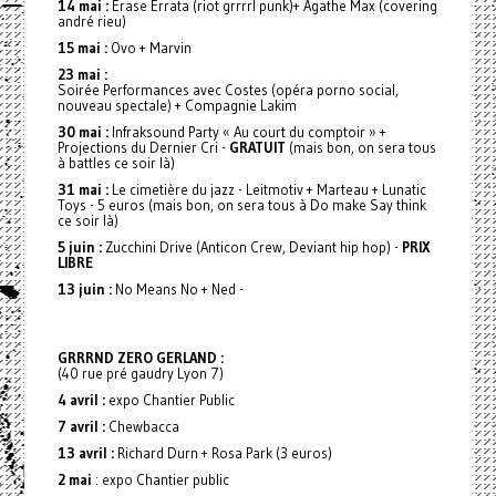
14 mai :
Erase Errata (riot grrrrl punk)+ Agathe Max (covering
andré rieu)
15 mai :
Ovo + Marvin
23 mai :
Soirée Performances avec Costes (opéra porno social,
nouveau spectale) + Compagnie Lakim
30 mai :
Infraksound Party « Au court du comptoir » +
Projections du Dernier Cri -
GRATUIT
(mais bon, on sera tous
à battles ce soir là)
31 mai :
Le cimetière du jazz - Leitmotiv + Marteau + Lunatic
Toys - 5 euros (mais bon, on sera tous à Do make Say think
ce soir là)
5 juin :
Zucchini Drive (Anticon Crew, Deviant hip hop) -
PRIX
LIBRE
13 juin :
No Means No + Ned -
GRRRND ZERO GERLAND :
(40 rue pré gaudry Lyon 7)
4 avril :
expo Chantier Public
7 avril :
Chewbacca
13 avril :
Richard Durn + Rosa Park (3 euros)
2 mai
: expo Chantier public