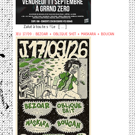
Zalut à tou.te.s ! Le [ ... ]
JEU 17/09 : BEZOAR + OBLIQUE SHIT + MASKARA + BOUCAN