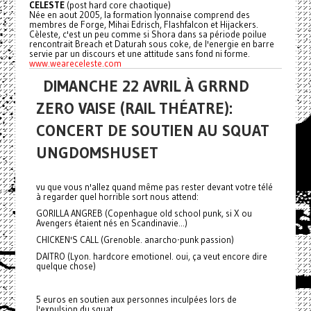
CELESTE
(post hard core chaotique)
Née en aout 2005, la formation lyonnaise comprend des
membres de Forge, Mihai Edrisch, Flashfalcon et Hijackers.
Cèleste, c'est un peu comme si Shora dans sa période poilue
rencontrait Breach et Daturah sous coke, de l'energie en barre
servie par un discours et une attitude sans fond ni forme.
www.weareceleste.com
DIMANCHE 22 AVRIL À GRRND
ZERO VAISE (RAIL THÉATRE):
CONCERT DE SOUTIEN AU SQUAT
UNGDOMSHUSET
vu que vous n'allez quand même pas rester devant votre télé
à regarder quel horrible sort nous attend:
GORILLA ANGREB (Copenhague old school punk, si X ou
Avengers étaient nés en Scandinavie...)
CHICKEN'S CALL (Grenoble. anarcho-punk passion)
DAITRO (Lyon. hardcore emotionel. oui, ça veut encore dire
quelque chose)
5 euros en soutien aux personnes inculpées lors de
l'expulsion du squat