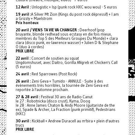
12 Avril :
Unlogistic + Isp (punk rock HXC wou wou) - 5 euros
19 avril :
A Silver Mt Zion (Kings du post rock dépressif) + I am
a Grizzly + Maelstrom
Prix honteux
20 avril / VIENS TA VIE VA CHANGER :
Deerhoof (pop
bruyante, blonde redhead sous ecstasy en dix fois mieux,
membres du Top 5 des Meilleurs Groupes Du Monde) + clara
clara (disco punk, ex-lawrence wasser) + Julien D & Stephane
O (duo à cordes)
PRIX LIBRE
22 avril :
Concert de soutien au squat
Ungdomshuset, avec Daïtro, Gorilla ANgreb et Chicken's Call
(5 euros)
24 avril :
Red Sparrowes (Post Rock)
26 avril :
Zeni Geva + Tumido - ANNULE - Suite à des
évènements très horribles, la tournée de Zeni Geva est
reportée à l'automne prochain.
27 & 28 avril :
Festival 30 ans de Radio Canut
le 27 : Robotnicka (disco crust), Kyma, Doog
le 28 : Anne James Chaton & Andy Moore (guitariste de the
ex), Spade & Archer, La Fraction (punk primitif), Pedestrians
(HXC)
30 avril :
Kickball + Andrew Duracell au m'bira + plein d'autres
trucs
PRIX LIBRE