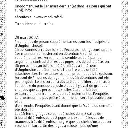
Ungdomshuset le 1er mars dernier (et dans les jours qui ont
suivi). infos
récentes sur www.modkraft.dk
Tu soutiens ou tu crains
29 mars 2007:
4 semaines de prison supplémentaires pour les inculpé-e-s
d'Ungdomshuset.
15 personnes arrêtées lors de l'expulsion dUngdomshuset le
1er mars dernier resteront en détention 4 semaines
supplémentaires. Personne n'a semblé troublé par les
arguments contradictoires des juges lors de cette décision.
36 personnes au total ont été arrêtées à l'intérieur
d'Ungdmshuset le 1er mars. 21 d'entre elles ont été
relachées. Les 15 restantes sont en prison depuis l'expulsion.
Au bout de 4 heures de jugement, les 15 détentions ont été
prolongées. Le procureur a déclaré qu'une libération irait à
l'encontre du principe de justice et qu'il y avait de grandes
chances que ces personnes, si elles étaient libérées,
essaieraient d'enfreindre le bon déroulement de l'enquête.
Le procureur n'a pas précisé comment il serait possible pour
elles
d'enfreindre l'enquête, étant donné que la "scène du crime" a
été détruite.
Les 15 témoignages se sont déroulés dans 2 salles de
tribunal différentes et les 2 juges ont examiné les cas de
manières très différentes, malgré que les chefs d'inculpation
soient similaires. Un des juges a refusé l'idée qu'une