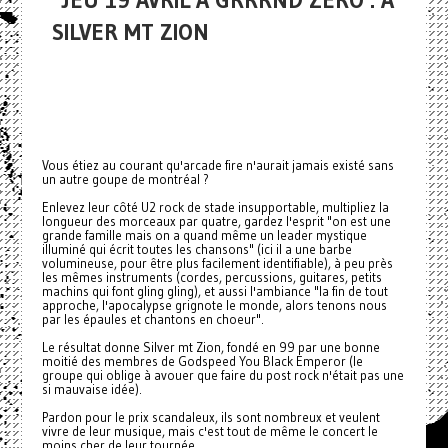
JEU 19 AVRIL À GRRRND ZERO : A
SILVER MT ZION
Vous étiez au courant qu'arcade fire n'aurait jamais existé sans
un autre goupe de montréal ?
Enlevez leur côté U2 rock de stade insupportable, multipliez la
longueur des morceaux par quatre, gardez l'esprit "on est une
grande famille mais on a quand même un leader mystique
illuminé qui écrit toutes les chansons" (ici il a une barbe
volumineuse, pour être plus facilement identifiable), à peu près
les mêmes instruments (cordes, percussions, guitares, petits
machins qui font gling gling), et aussi l'ambiance "la fin de tout
approche, l'apocalypse grignote le monde, alors tenons nous
par les épaules et chantons en choeur".
Le résultat donne Silver mt Zion, fondé en 99 par une bonne
moitié des membres de Godspeed You Black Emperor (le
groupe qui oblige à avouer que faire du post rock n'était pas une
si mauvaise idée).
Pardon pour le prix scandaleux, ils sont nombreux et veulent
vivre de leur musique, mais c'est tout de même le concert le
moins cher de leur tournée.