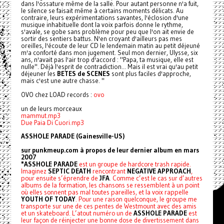
dans l'ossature même de la salle. Pour autant personne n'a fuit,
le silence se faisait même à certains moments délicats. Au
contraire, leurs expérimentations savantes, l'éclosion d'une
musique inhabituelle dont la voix parfois donne le rythme,
s'avale, se gobe sans problème pour peu que l'on ait envie de
sortir des sentiers battus. N'en croyant d'ailleurs pas mes
oreilles, l'écoute de leur CD le lendemain matin au petit déjeuné
m'a conforté dans mon jugement. Seul mon dernier, Ulysse, six
ans, n'avait pas l'air trop d'accord : "Papa, ta musique, elle est
nulle". Déjà l'esprit de contradiction... Mais il est vrai qu'au petit
déjeuner les
BETES de SCENES
sont plus faciles d'approche,
mais c'est une autre chasse. "
OVO chez LOAD records :
ovo
un de leurs morceaux
mammut.mp3
Due Paia Di Cuori.mp3
ASSHOLE PARADE (Gainesville-US)
sur punkmeup.com à propos de leur dernier album en mars
2007
"ASSHOLE PARADE
est un groupe de hardcore trash rapide.
Imaginez
SEPTIC DEATH
rencontrant
NEGATIVE APPROACH
,
pour ensuite s’éprendre de
JFA
. Comme c’est le cas sur d’autres
albums de la formation, les chansons se ressemblent à un point
où elles sonnent pas mal toutes pareilles, et la voix rappelle
YOUTH OF TODAY
. Pour une raison quelconque, le groupe me
transporte sur une de ces pentes de Westmount avec des amis
et un skateboard. L’atout numéro un de
ASSHOLE PARADE
est
leur façon de réinjecter une bonne dose de divertissement dans