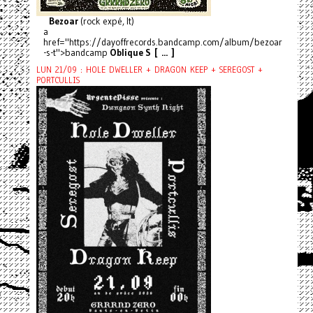
Bezoar
(rock expé, It)
a
href="https://dayoffrecords.bandcamp.com/album/bezoar
-s-t">bandcamp
Oblique S [ ... ]
LUN 21/09 : HOLE DWELLER + DRAGON KEEP + SEREGOST +
PORTCULLIS