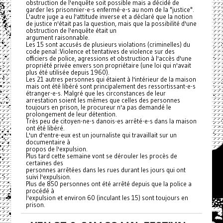
obstruction de l'enquête soit possible mais a décidé de
garder les prisonnier-e-s enfermé-e-s au nom de la "justice".
L'autre juge a eu l'attitude inverse et a déclaré que la notion
de justice n'était pas la question, mais que la possibilité d'une
obstruction de l'enquête était un
argument raisonnable.
Les 15 sont accusés de plusieurs violations (criminelles) du
code penal :Violence et tentatives de violence sur des
officiers de police, agressions et obstruction à l'accès d'une
propriété privée envers son propriétaire (une loi qui n'avait
plus été utilisée depuis 1960).
Les 21 autres personnes qui étaient à l'intérieur de la maison
mais ont été libéré sont principalement des ressortissant-e-s
étranger-e-s. Malgré que les circonstances de leur
arrestation soient les mêmes que celles des personnes
toujours en prison, le procureur n'a pas demandé le
prolongement de leur détention.
Très peu de citoyen-ne-s danois-es arrêté-e-s dans la maison
ont été libéré.
L'un d'entre-eux est un journaliste qui travaillait sur un
documentaire à
propos de l'expulsion.
Plus tard cette semaine vont se dérouler les procès de
certaines des
personnes arrêtées dans les rues durant les jours qui ont
suivi l'expulsion.
Plus de 850 personnes ont été arrêté depuis que la police a
procédé à
l'expulsion et environ 60 (inculant les 15) sont toujours en
prison.