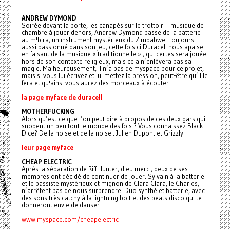
ANDREW DYMOND
Soirée devant la porte, les canapés sur le trottoir… musique de
chambre à jouer dehors, Andrew Dymond passe de la batterie
au m'bira, un instrument mystérieux du Zimbabwe. Toujours
aussi passionné dans son jeu, cette fois ci Duracell nous apaise
en faisant de la musique « traditionnelle » , qui certes sera jouée
hors de son contexte religieux, mais cela n’enlèvera pas sa
magie. Malheureusement, il n’a pas de myspace pour ce projet,
mais si vous lui écrivez et lui mettez la pression, peut-être qu’il le
fera et qu'ainsi vous aurez des morceaux à écouter.
la page myface de duracell
MOTHERFUCKING
Alors qu’est-ce que l’on peut dire à propos de ces deux gars qui
snobent un peu tout le monde des fois ? Vous connaissez Black
Dice? De la noise et de la noise : Julien Dupont et Grizzly.
leur page myface
CHEAP ELECTRIC
Après la séparation de Riff Hunter, dieu merci, deux de ses
membres ont décidé de continuer de jouer. Sylvain à la batterie
et le bassiste mystérieux et mignon de Clara Clara, le Charles,
n’arrêtent pas de nous surprendre. Duo synthé et batterie, avec
des sons très catchy à la lightning bolt et des beats disco qui te
donneront envie de danser.
www.myspace.com/cheapelectric