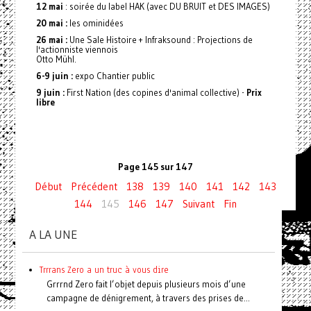
12 mai
: soirée du label HAK (avec DU BRUIT et DES IMAGES)
20 mai :
les ominidées
26 mai :
Une Sale Histoire + Infraksound : Projections de
l'actionniste viennois
Otto Mühl.
6-9 juin :
expo Chantier public
9 juin :
First Nation (des copines d'animal collective) -
Prix
libre
Page 145 sur 147
Début
Précédent
138
139
140
141
142
143
144
145
146
147
Suivant
Fin
A LA UNE
Trrrans Zero a un truc à vous dire
Grrrnd Zero fait l’objet depuis plusieurs mois d’une
campagne de dénigrement, à travers des prises de...