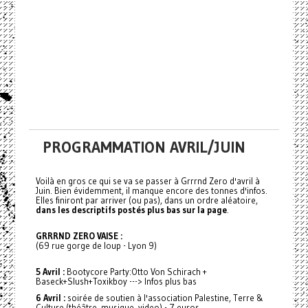
PROGRAMMATION AVRIL/JUIN
Voilà en gros ce qui se va se passer à Grrrnd Zero d'avril à
Juin. Bien évidemment, il manque encore des tonnes d'infos.
Elles finiront par arriver (ou pas), dans un ordre aléatoire,
dans les descriptifs postés plus bas sur la page
.
GRRRND ZERO VAISE :
(69 rue gorge de loup - Lyon 9)
5 Avril :
Bootycore Party:Otto Von Schirach +
Baseck+Slush+Toxikboy ---> Infos plus bas
6 Avril :
soirée de soutien à l'association Palestine, Terre &
Culture (théâtre, musique, video) - 7 euros