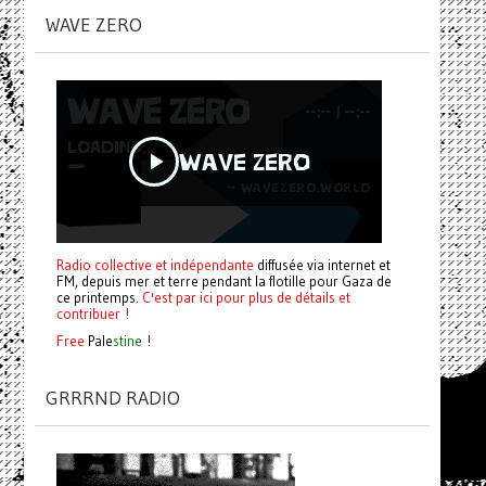
WAVE ZERO
Radio collective et indépendante
diffusée via internet et
FM, depuis mer et terre pendant la flotille pour Gaza de
ce printemps.
C'est par ici pour plus de détails et
contribuer !
Free
Pale
stine
!
GRRRND RADIO