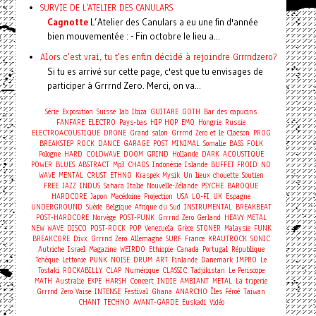
SURVIE DE L'ATELIER DES CANULARS
Cagnotte
L’Atelier des Canulars a eu une fin d'année
bien mouvementée : - Fin octobre le lieu a...
Alors c'est vrai, tu t'es enfin décidé à rejoindre Grrrndzero?
Si tu es arrivé sur cette page, c'est que tu envisages de
participer à Grrrnd Zero. Merci, on va...
Série
Exposition
Suisse
lab
Ibiza
GUITARE
GOTH
Bar des capucins
FANFARE
ELECTRO
Pays-bas
HIP HOP
EMO
Hongrie
Russie
ELECTROACOUSTIQUE
DRONE
Grand salon
Grrrnd Zero et le Clacson
PROG
BREAKSTEP
ROCK
DANCE
GARAGE
POST
MINIMAL
Somalie
BASS
FOLK
Pologne
HARD
COLDWAVE
DOOM
GRIND
Hollande
DARK
ACOUSTIQUE
POWER
BLUES
ABSTRACT
Mp3
CHAOS
Indonésie
Islande
BUFFET FROID
NO
WAVE
MENTAL
CRUST
ETHNO
Kraspek Mysik
Un lieux chouette
Soutien
FREE
JAZZ
INDUS
Sahara
Italie
Nouvelle-Zélande
PSYCHE
BAROQUE
HARDCORE
Japon
Macédoine
Projection
USA
LO-FI
UK
Espagne
UNDERGROUND
Suède
Belgique
Afrique du Sud
INSTRUMENTAL
BREAKBEAT
POST-HARDCORE
Norvège
POST-PUNK
Grrrnd Zero Gerland
HEAVY METAL
NEW WAVE
DISCO
POST-ROCK
POP
Venezuela
Grèce
STONER
Malaysie
FUNK
BREAKCORE
Divx
Grrrnd Zero
Allemagne
SURF
France
KRAUTROCK
SONIC
Autriche
Israel
Magazine
WEIRDO
Ethiopie
Canada
Portugal
République
Tchèque
Lettonie
PUNK
NOISE
DRUM
ART
Finlande
Danemark
IMPRO
Le
Tostaki
ROCKABILLY
CLAP
Numérique
CLASSIC
Tadjikistan
Le Periscope
Concert
MATH
Australie
EXPE
HARSH
INDIE
AMBIANT
METAL
La triperie
Grrrnd Zero Vaise
INTENSE
Festival
Ghana
ANARCHO
Îles Féroé
Taiwan
CHANT
TECHNO
AVANT-GARDE
Euskadi
Vidéo