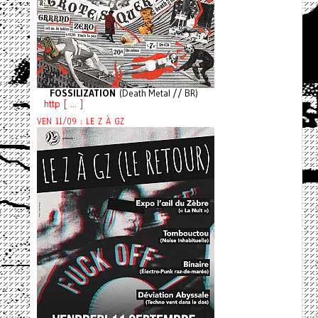
FOSSILIZATION
(Death Metal // BR)
http [ ... ]
VEN 11/09 : LE Z À GZ