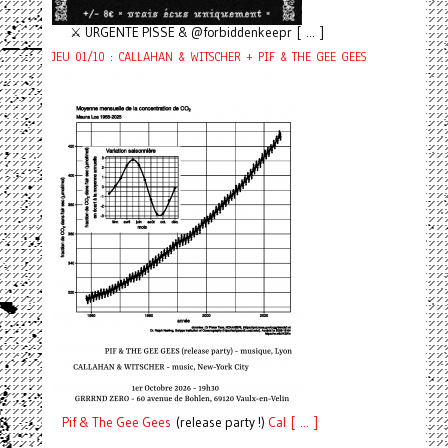
⚔️ URGENTE PISSE & @forbiddenkeepr [ ... ]
JEU 01/10 : CALLAHAN & WITSCHER + PIF & THE GEE GEES
Pif
& The Gee Gees
(release party !)
C
a
l [ ... ]