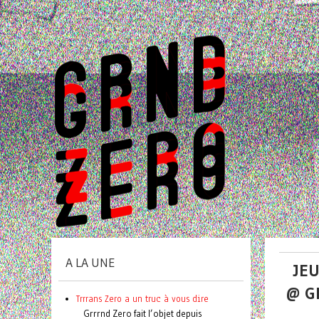
A LA UNE
JEU
@ G
Trrrans Zero a un truc à vous dire
Grrrnd Zero fait l’objet depuis