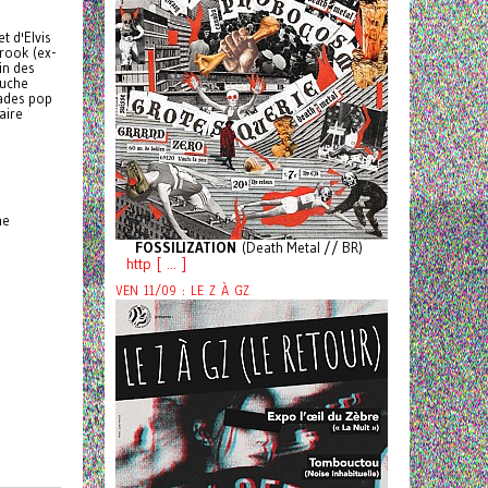
t d'Elvis
Crook (ex-
in des
ouche
lades pop
aire
he
FOSSILIZATION
(Death Metal // BR)
http [ ... ]
VEN 11/09 : LE Z À GZ