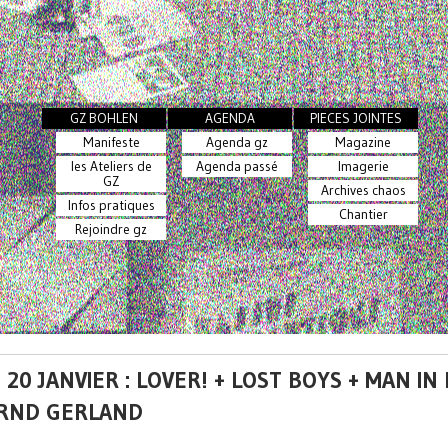
GZ BOHLEN
AGENDA
PIECES JOINTES
Manifeste
Agenda gz
Magazine
les Ateliers de
Agenda passé
Imagerie
GZ
Archives chaos
Infos pratiques
Chantier
Rejoindre gz
 20 JANVIER : LOVER! + LOST BOYS + MAN IN
RND GERLAND