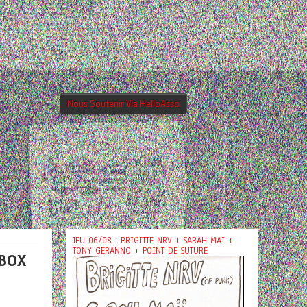
Nous Soutenir Via HelloAsso
JEU 06/08 : BRIGITTE NRV + SARAH-MAÏ +
TONY GERANNO + POINT DE SUTURE
 BOX