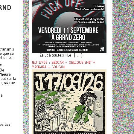
GRND
etransmis
ie que ça
Zalut à tou.te.s ! Le [ ... ]
et de son
JEU 17/09 : BEZOAR + OBLIQUE SHIT +
E-
MASKARA + BOUCAN
 9e
l'heure
bat sur la
s, 44 rue
la
vec
Les