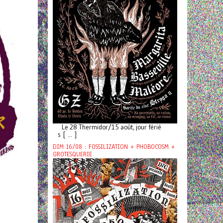
Le 28 Thermidor/15 août, jour férié
s [ ... ]
DIM 16/08 : FOSSILIZATION + PHOBOCOSM +
GROTESQUERIE