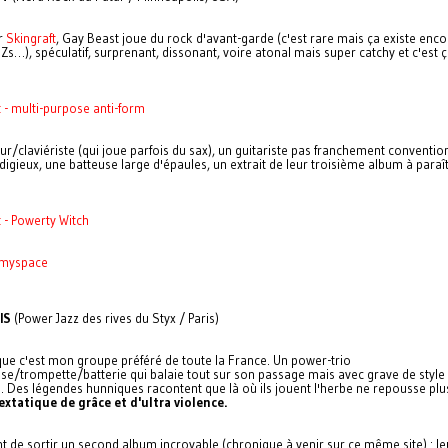
r
Skingraft
, Gay Beast joue du rock d'avant-garde (c'est rare mais ça existe encor
, Zs…), spéculatif, surprenant, dissonant, voire atonal mais super catchy et c'est ç
 - multi-purpose anti-form
r/claviériste (qui joue parfois du sax), un guitariste pas franchement conventio
igieux, une batteuse large d'épaules, un extrait de leur troisième album à paraî
 - Powerty Witch
myspace
IS
(Power Jazz des rives du Styx / Paris)
que c'est mon groupe préféré de toute la France. Un power-trio
se/trompette/batterie qui balaie tout sur son passage mais avec grave de style
é. Des légendes hunniques racontent que là où ils jouent l'herbe ne repousse plu
xtatique de grâce et d'ultra violence.
nt de sortir un second album incroyable (chronique à venir sur ce même site) : le