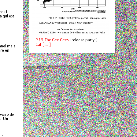
e cf.
a qui est
Pif
& The Gee Gees
(release party !)
C
a
l [ ... ]
nnel mais
tre en
 voire de
s.
Un
ur