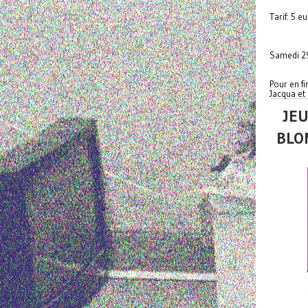
Tarif: 5 e
Samedi 29
Pour en f
Jacqua et
JEU
BLO