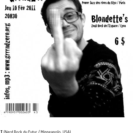
ST
(Nerd Rock du Futur / Minneapolis, USA)