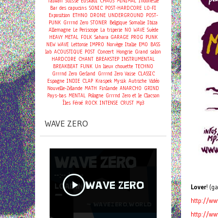
Taiwan
Suisse
Euskadi
CHAOS
MINIMAL
Indonésie
Bar des capucins
SONIC
POST-HARDCORE
LO-FI
Exposition
ETHNO
DRONE
UNDERGROUND
POST-
PUNK
Grrrnd Zero
STONER
Belgique
Somalie
Ibiza
Allemagne
Le Periscope
La triperie
NO WAVE
Suède
HEAVY METAL
FOLK
Sahara
GARAGE
PROG
PUNK
NEW WAVE
Lettonie
IMPRO
Norvège
Italie
EMO
BASS
Concert
lab
ACOUSTIQUE
POST
Hongrie
Grand salon
HARDCORE
CHANT
BREAKSTEP
INSTRUMENTAL
BREAKBEAT
FUNK
Un lieux chouette
TECHNO
Grrrnd Zero Gerland
Grrrnd Zero Vaise
CLASSIC
Espagne
INDIE
CLAP
Kraspek Mysik
Autriche
Vidéo
Nouvelle-Zélande
MATH
Finlande
ANARCHO
GRIND
Pays-bas
MENTAL
Pologne
Grrrnd Zero et le Clacson
Îles Féroé
ROCK
INTENSE
CRUST
Mp3
WAVE ZERO
Lover
! (
http://ww
http://w