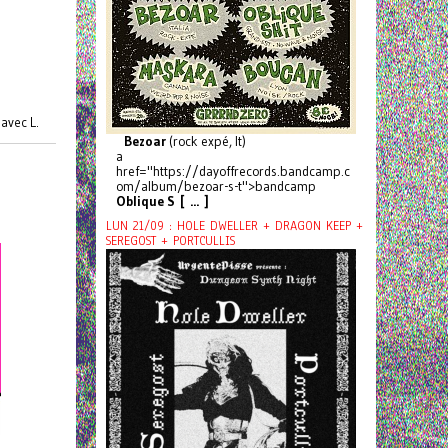
avec L.
Bezoar
(rock expé, It)
a
href="https://dayoffrecords.bandcamp.c
om/album/bezoar-s-t">bandcamp
Oblique S [ ... ]
LUN 21/09 : HOLE DWELLER + DRAGON KEEP +
SEREGOST + PORTCULLIS