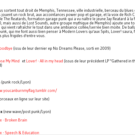
s sortent tout droit de Memphis, Tennessee, ville industrielle, berceau du blues e
ls jouent un rock brut, aux accointances power pop et garage, et la voix de Rich 
 The Reatards, formation garage punk qui a vu naître le jeune Jay Reatard à la f
, mais aussi de Lost Sounds, autre groupe mythique de Memphis) ajoute une t
 qui vient rafraîchir le tout dans une ambiance collée/serrée bien moite. De bal
unk, qui me font aussi bien penser à Modern Lovers qu'aux Spits, Lover! saura, f
 plus frigides d'entre vous.
Goodbye
(issu de leur dernier ep No Dreams Please, sorti en 2009)
Lose My Mind
et
Lover! - All in my head
(issus de leur précédent LP "Gathered in t
d)
s
(punk rock/Lyon)
ww.youcanburnmyflag.tumblr.com/
rceaux en ligne sur leur site)
ox
(new wave/post punk/Lyon)
x - Broken Brain
x - Speech & Education