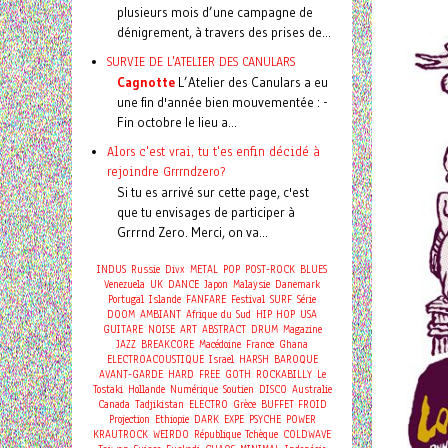
plusieurs mois d’une campagne de
dénigrement, à travers des prises de...
SURVIE DE L'ATELIER DES CANULARS
Cagnotte
L’Atelier des Canulars a eu
une fin d'année bien mouvementée : -
Fin octobre le lieu a...
Alors c'est vrai, tu t'es enfin décidé à
rejoindre Grrrndzero?
Si tu es arrivé sur cette page, c'est
que tu envisages de participer à
Grrrnd Zero. Merci, on va...
INDUS
Russie
Divx
METAL
POP
POST-ROCK
BLUES
Venezuela
UK
DANCE
Japon
Malaysie
Danemark
Portugal
Islande
FANFARE
Festival
SURF
Série
DOOM
AMBIANT
Afrique du Sud
HIP HOP
USA
GUITARE
NOISE
ART
ABSTRACT
DRUM
Magazine
JAZZ
BREAKCORE
Macédoine
France
Ghana
ELECTROACOUSTIQUE
Israel
HARSH
BAROQUE
AVANT-GARDE
HARD
FREE
GOTH
ROCKABILLY
Le
Tostaki
Hollande
Numérique
Soutien
DISCO
Australie
Canada
Tadjikistan
ELECTRO
Grèce
BUFFET FROID
Projection
Ethiopie
DARK
EXPE
PSYCHE
POWER
KRAUTROCK
WEIRDO
République Tchèque
COLDWAVE