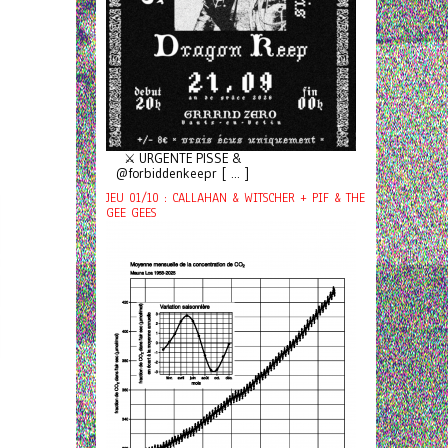
⚔️ URGENTE PISSE &
@forbiddenkeepr [ ... ]
JEU 01/10 : CALLAHAN & WITSCHER + PIF & THE
GEE GEES