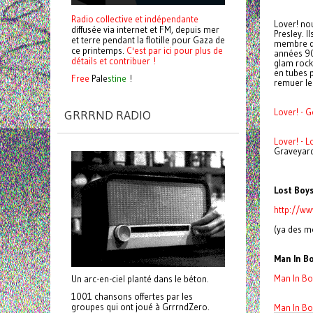
Radio collective et indépendante
Lover! nou
diffusée via internet et FM, depuis mer
Presley. I
et terre pendant la flotille pour Gaza de
membre de
ce printemps.
C'est par ici pour plus de
années 90
détails et contribuer !
glam rock
en tubes p
Free
Pale
stine
!
remuer les
Lover! - 
GRRRND RADIO
Lover! - 
Graveyar
Lost Boy
http://w
(ya des mo
Man In B
Man In Bo
Un arc-en-ciel planté dans le béton.
1001 chansons offertes par les
groupes qui ont joué à GrrrndZero.
Man In Bo