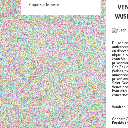
Clique sur le poste !
VEN
VAIS
Du son con
anticarcé
en direct 
nique la c
contrôle, 
prisonnier
One(Eskic
(Vaise), c
annoncée 
prison ave
Saint-Geor
Venez no
Pour plus 
concerne:
Vendredi 
Concert G
Evadés / 