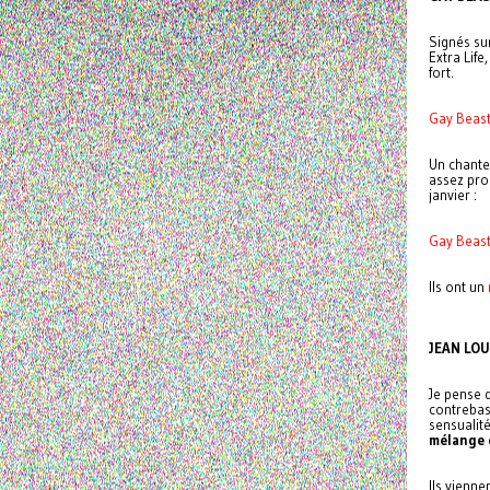
Signés su
Extra Life
fort.
Gay Beast
Un chanteu
assez prod
janvier :
Gay Beast
Ils ont un
JEAN LOU
Je pense 
contrebas
sensualit
mélange e
Ils vienne