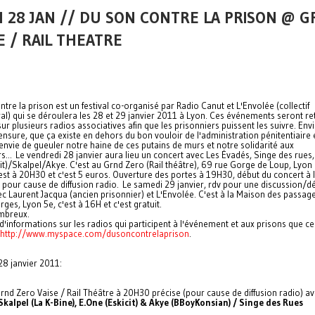
 28 JAN // DU SON CONTRE LA PRISON @ 
E / RAIL THEATRE
tre la prison est un festival co-organisé par Radio Canut et L'Envolée (collectif
ral) qui se déroulera les 28 et 29 janvier 2011 à Lyon. Ces événements seront r
sur plusieurs radios associatives afin que les prisonniers puissent les suivre. Env
ensure, que ça existe en dehors du bon vouloir de l'administration pénitentiaire 
envie de gueuler notre haine de ces putains de murs et notre solidarité aux
s... Le vendredi 28 janvier aura lieu un concert avec Les Évadés, Singe des rues,
it)/Skalpel/Akye. C'est au Grnd Zero (Rail théâtre), 69 rue Gorge de Loup, Lyon
'est à 20H30 et c'est 5 euros. Ouverture des portes à 19H30, début du concert à 
pour cause de diffusion radio. Le samedi 29 janvier, rdv pour une discussion/dé
c Laurent Jacqua (ancien prisonnier) et L'Envolée. C'est à la Maison des passage
ges, Lyon 5e, c'est à 16H et c'est gratuit.
mbreux.
d'informations sur les radios qui participent à l'événement et aux prisons que ce
http://www.myspace.com/dusoncontrelaprison
.
28 janvier 2011:
rnd Zero Vaise / Rail Théâtre à 20H30 précise (pour cause de diffusion radio) a
Skalpel (La K-Bine), E.One (Eskicit) & Akye (BBoyKonsian) / Singe des Rues