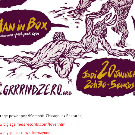
garage-power pop/Memphis-Chicago, ex Reatards)
w.biglegalmessrecords.com/lover.htm
ww.myspace.com/killdewaynne