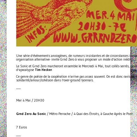
Une série d'évènements anxiogènes, de rumeurs insistantes et de circonstances inespér
organisation alternative- invite Grnd Zero à vous proposer un mode d'action inédit.
Le Sonic et Grnd Zero marcheront ensemble le Mercredi 4 Mai, tout collés-serrés, pour 
d'apocalypse
Tim Hecker
.
Ce genre de poésie de la coopération n'arrive pas assez souvent. On est donc ravis de 
solidarité/amour/cohésion dans l'over-ground lyonnais.
___
Mer 4 Mai / 20H30
Grnd Zero Au Sonic
/ Métro Perrache / 4 Quai des Étroits, à Gauche Après le Pont
7 Euros
___