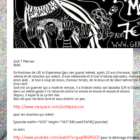
Josh T Pearson
(folk)
Ex-frontman de Lift to Experience (pas rien quand même), après 10 ans d'errance, Josh 
silence et de mouches qui volent, d'une mélancolie et d'une tristesse abyssales, mais au
âmes (aïe)... le tout à coup de Jesus, d'amour brisés, de re-Jesus et de Devil behind ton 
diras tant.
Josh est un guerrier qui a muté en messie, il a d'abord rendu son bazooka (Lift to Experie
dans un même geste il l'a retourné contre lui encore et encore et encore et encore.
Depuis, il expie là où ça fait mal.
Voici de quoi me faire taire et vous divertir un peu :
http://www.myspace.com/joshtpearson
pour les mouches qui volent :
{youtube width="600" height="365"}I8CuwxE94F8{/youtube}
ou alors
http://www.youtube.com/watch?v=guqHB6P46ZI
(pour le déchirage d'espace