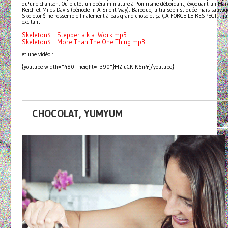
qu'une chanson. Ou plutôt un opéra miniature à l'onirisme débordant, évoquant un Marv
Reich et Miles Davis (période In A Silent Way). Baroque, ultra sophistiquée mais sauva
Skeleton$ ne ressemble finalement à pas grand chose et ça ÇA FORCE LE RESPECT... jus
excitant.
Skeleton$ - Stepper a.k.a. Work.mp3
Skeleton$ - More Than The One Thing.mp3
et une vidéo :
{youtube width="480" height="390"}MZfuCK-K6n4{/youtube}
CHOCOLAT, YUMYUM