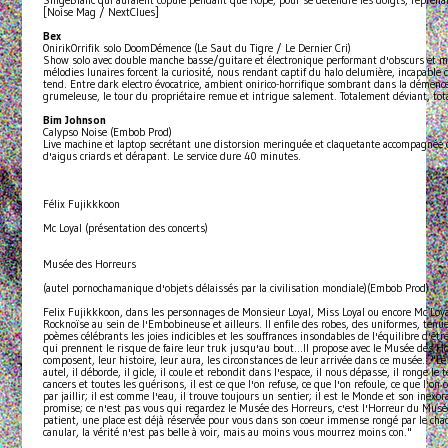
[Noise Mag / NextClues]
Bex
OnirikOrrifik solo DoomDémence (Le Saut du Tigre / Le Dernier Cri)
Show solo avec double manche basse/guitare et électronique performant d'obscurs et m
mélodies lunaires forcent la curiosité, nous rendant captif du halo delumière, incapable 
tend. Entre dark electro évocatrice, ambient onirico-horrifique sombrant dans la démence 
grumeleuse, le tour du propriétaire remue et intrigue salement. Totalement déviant, to
Bim Johnson
Calypso Noise (Embob Prod)
Live machine et laptop secrétant une distorsion meringuée et claquetante accompagnée
d'aigus criards et dérapant. Le service dure 40 minutes.
Félix Fujikkkoon
Mc Loyal (présentation des concerts)
Musée des Horreurs
(autel pornochamanique d'objets délaissés par la civilisation mondiale)(Embob Prod)
Felix Fujikkkoon, dans les personnages de Monsieur Loyal, Miss Loyal ou encore Mc Loya
Rocknoïse au sein de l'Embobineuse et ailleurs. Il enfile des robes, des uniformes, ten
poèmes célébrants les joies indicibles et les souffrances insondables de l'équilibre d'êtr
qui prennent le risque de faire leur truk jusqu'au bout...Il propose avec le Musée des Ho
composent, leur histoire, leur aura, les circonstances de leur arrivée dans ce musée..."L
autel, il déborde, il gicle, il coule et rebondit dans l'espace, il nous dépasse, il ronge le 
cancers et toutes les guérisons, il est ce que l'on refuse, ce que l'on refoule, ce que l'on
par jaillir; il est comme l'eau, il trouve toujours un sentier; il est le Monde et son inexo
promise; ce n'est pas vous qui regardez le Musée des Horreurs, c'est l'Horreur du Musée 
patient, une place est déjà réservée pour vous dans son coeur immense rongé par le chaos
canular, la vérité n'est pas belle à voir, mais au moins vous mourrez moins con."