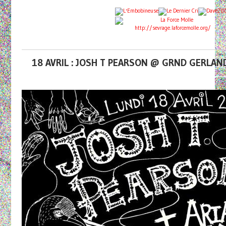
http://sevrage.laforcemolle.org/
18 AVRIL : JOSH T PEARSON @ GRND GERLAN