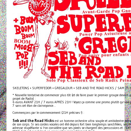
SKELETON$ + SUPERFEDOR + GREGALDUR + SEB AND THE ROAD HICKS / SAM 21 
* Nouvelle tentative de commencer plus tôt (et de faire jouer le premier groupe devant
projet de Radix) :
6 euros AVANT 21H / 7 euros APRÈS 21H ! Voyez ça comme une promo plutôt qu'une pénal
7 sans cet élan de clairvoyance...
Commençons par le commencement (21H précises !) :
Seb and the Road Hicks
est un homme orchestre ultra souple et ambidextre pres
de son corps. Si ses cordes vocales ont été depuis fort bien longtemps sanctifiées, ses 
adresse stupéfiante si l'on considère que ses pieds se chargent des percussions et... D