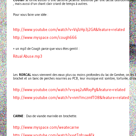
COUGH
se forme autour d'une batterie pesante soutenue par une basse bourdonnante,de
, mais aussi d'un chant clair criard de temps à autres.
Pour vous faire une idée :
http://www.youtube.com/watch?v=VqJzHp3j2GA&feature=related
http://www.myspace.com/cough666
+ un mp3 de Cough parce que vous êtes gentil :
Ritual Abuse.mp3
Les
RORCAL
nous viennent des eaux plus ou moins profondes du lac de Genève, on les t
brochet et un banc de perches nourries au PCB, leur musique est sombre, torturée, diss
http://www.youtube.com/watch?v=yaq2uNRxyPg&feature=related
http://www.youtube.com/watch?v=nmYmczmfTO8&feature=related
CARNE
: Duo de viande marinée en brochette.
http://www.myspace.com/weatecarne
http://www.youtube.com/watch?v=vtTnfcuwAEk