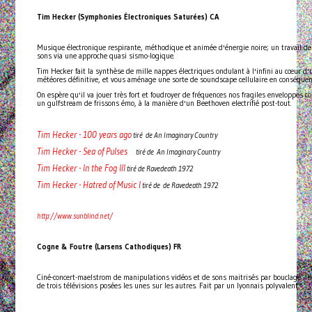
Tim Hecker (Symphonies Électroniques Saturées) CA
Musique électronique respirante, méthodique et animée d'énergie noire; un travail de
sons via une approche quasi sismo-logique.
Tim Hecker fait la synthèse de mille nappes électriques ondulant à l'infini au cœur d'un
météores définitive, et vous aménage une sorte de soundscape cellulaire en conséque
On espère qu'il va jouer très fort et foudroyer de fréquences nos fragiles enveloppes c
un gulfstream de frissons émo, à la manière d'un Beethoven electrifié post-tout.
Tim Hecker - 100 years ago
tiré de An Imaginary Country
Tim Hecker - Sea of Pulses
tiré de An Imaginary Country
Tim Hecker - In the Fog III
tiré de Ravedeath 1972
Tim Hecker - Hatred of Music I
tiré de de Ravedeath 1972
http://www.sunblind.net/
Cogne & Foutre (Larsens Cathodiques) FR
Ciné-concert-maelstrom de manipulations vidéos et de sons maitrisés par bouclage -
de trois télévisions posées les unes sur les autres. Fait par un lyonnais polyvalent.