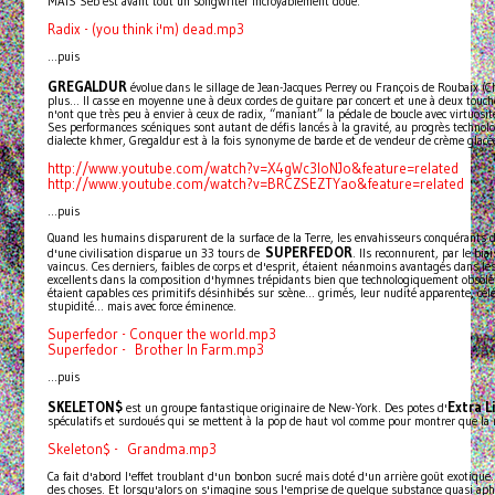
MAIS Seb est avant tout un songwriter incroyablement doué.
Radix - (you think i'm) dead.mp3
...puis
GREGALDUR
évolue dans le sillage de Jean-Jacques Perrey ou François de Roubaix (Cha
plus... Il casse en moyenne une à deux cordes de guitare par concert et une à deux touc
n'ont que très peu à envier à ceux de radix, “maniant” la pédale de boucle avec virtuosité
Ses performances scéniques sont autant de défis lancés à la gravité, au progrès technolo
dialecte khmer, Gregaldur est à la fois synonyme de barde et de vendeur de crème glacé
http://www.youtube.com/watch?v=X4gWc3loNJo&feature=related
http://www.youtube.com/watch?v=BRCZSEZTYao&feature=related
...puis
Quand les humains disparurent de la surface de la Terre, les envahisseurs conquérants
SUPERFEDOR
d'une civilisation disparue un 33 tours de
. Ils reconnurent, par le bia
vaincus. Ces derniers, faibles de corps et d'esprit, étaient néanmoins avantagés dans le
excellents dans la composition d'hymnes trépidants bien que technologiquement obsolète
étaient capables ces primitifs désinhibés sur scène... grimés, leur nudité apparente, cél
stupidité... mais avec force éminence.
Superfedor - Conquer the world.mp3
Superfedor - Brother In Farm.mp3
...puis
SKELETON$
Extra L
est un groupe fantastique originaire de New-York. Des potes d'
spéculatifs et surdoués qui se mettent à la pop de haut vol comme pour montrer que la
Skeleton$ - Grandma.mp3
Ca fait d'abord l'effet troublant d'un bonbon sucré mais doté d'un arrière goût exotique
des choses. Et lorsqu'alors on s'imagine sous l'emprise de quelque substance quasi aphr