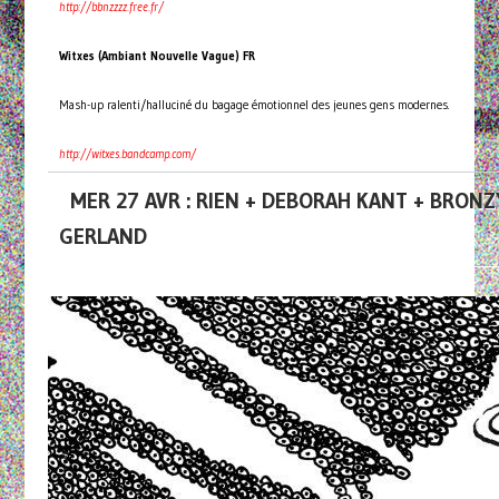
http://bbnzzzz.free.fr/
Witxes (Ambiant Nouvelle Vague) FR
Mash-up ralenti/halluciné du bagage émotionnel des jeunes gens modernes.
http://witxes.bandcamp.com/
MER 27 AVR : RIEN + DEBORAH KANT + BRO
GERLAND