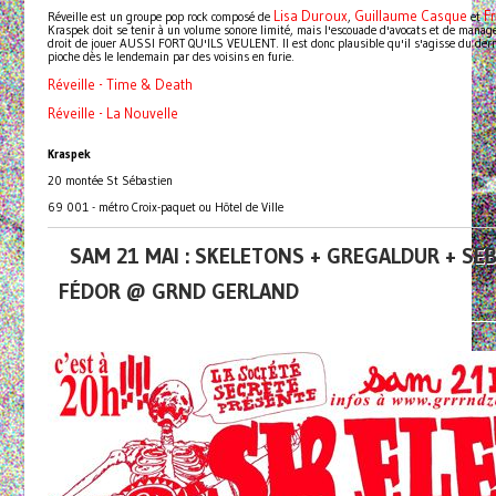
Lisa Duroux
Guillaume Casque
Fr
Réveille est un groupe pop rock composé de
,
et
Kraspek doit se tenir à un volume sonore limité, mais l'escouade d'avocats et de manage
droit de jouer AUSSI FORT QU'ILS VEULENT. Il est donc plausible qu'il s'agisse du dern
pioche dès le lendemain par des voisins en furie.
Réveille - Time & Death
Réveille - La Nouvelle
Kraspek
20 montée St Sébastien
69 001 - métro Croix-paquet ou Hôtel de Ville
SAM 21 MAI : SKELETONS + GREGALDUR + SEB
FÉDOR @ GRND GERLAND