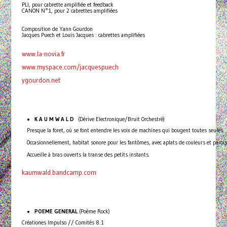
PLI, pour cabrette amplifiée et feedback
CANON N°1, pour 2 cabrettes amplifiées
Composition de Yann Gourdon
Jacques Puech et Louis Jacques : cabrettes amplifiées
www.la-novia.fr
www.myspace.com/jacquespuech
ygourdon.net
K A U M W A L D
(Dérive Electronique/Bruit Orchestré)
Presque la foret, où se font entendre les voix de machines qui bougent toutes seules.
Occasionnellement, habitat sonore pour les fantômes, avec aplats de couleurs et paro
Accueille à bras ouverts la transe des petits instants.
kaumwald.bandcamp.com
POEME GENERAL
(Poème Rock)
Créationes Impulso // Comités 8.1