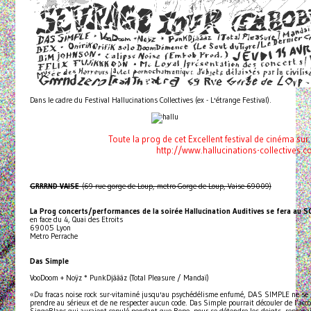
Dans le cadre du Festival Hallucinations Collectives (ex - L'étrange Festival).
Toute la prog de cet Excellent festival de cinéma sur
http://www.hallucinations-collectives.
GRRRND VAISE
(69 rue gorge de Loup, metro Gorge de Loup, Vaise 69009)
La Prog concerts/performances de la soirée Hallucination Auditives se fera au 
en face du 4, Quai des Etroits
69005 Lyon
Metro Perrache
Das Simple
VooDoom + Noÿz * PunkDjâââz (Total Pleasure / Mandaï)
«Du fracas noise rock sur-vitaminé jusqu'au psychédélisme enfumé, DAS SIMPLE ne se p
prendre au sérieux et de ne respecter aucun code. Das Simple pourrait découler de l’a
SingeBlanc qui auraient copulé pendant que Rope, pour se détendre les doigts, reprenait