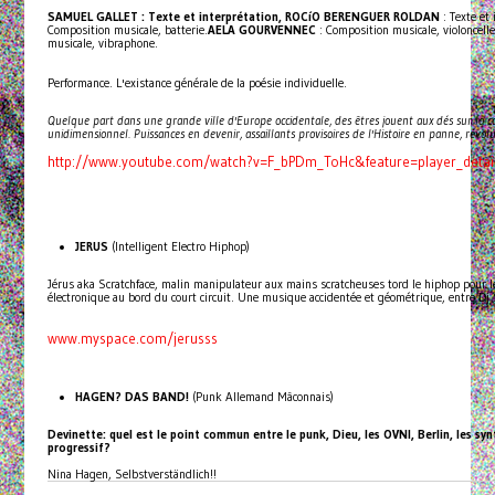
SAMUEL GALLET
: Texte et interprétation,
ROCíO BERENGUER ROLDAN
: Texte et
Composition musicale, batterie.
AELA GOURVENNEC
: Composition musicale, violoncelle
musicale, vibraphone.
Performance. L'existance générale de la poésie individuelle.
Quelque part dans une grande ville d'Europe occidentale, des êtres jouent aux dés sur la ca
unidimensionnel.
Puissances en devenir, assaillants provisoires de l'Histoire en panne, révolu
http://www.youtube.com/watch?v=F_bPDm_ToHc&feature=player_detai
JERUS
(Intelligent Electro Hiphop)
Jérus aka Scratchface, malin manipulateur aux mains scratcheuses tord le hiphop pour le
électronique au bord du court circuit. Une musique accidentée et géométrique, entre 
www.myspace.com/jerusss
HAGEN? DAS BAND!
(Punk Allemand Mâconnais)
Devinette: quel est le point commun entre le punk, Dieu, les OVNI, Berlin, les s
progressif?
Nina Hagen, Selbstverständlich!!