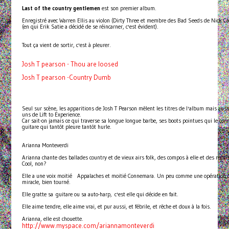
Last of the country gentlemen
est son premier album.
Enregistré avec Warren Ellis au violon (Dirty Three et membre des Bad Seeds de Nick Cav
(en qui Erik Satie a décidé de se réincarner, c'est évident).
Tout ça vient de sortir, c'est à pleurer.
Josh T pearson - Thou are loosed
Josh T pearson -Country Dumb
Seul sur scène, les apparitions de Josh T Pearson mêlent les titres de l'album mais auss
uns de Lift to Experience.
Car sait-on jamais ce qui traverse sa longue longue barbe, ses boots pointues qui le conn
guitare qui tantôt pleure tantôt hurle.
Arianna Monteverdi
Arianna chante des ballades country et de vieux airs folk, des compos à elle et des repr
Cool, non?
Elle a une voix moitié Appalaches et moitié Connemara. Un peu comme une opération chi
miracle, bien tourné.
Elle gratte sa guitare ou sa auto-harp, c'est elle qui décide en fait.
Elle aime tendre, elle aime vrai, et pur aussi, et fébrile, et rêche et doux à la fois.
Arianna, elle est chouette.
http://www.myspace.com/ariannamonteverdi