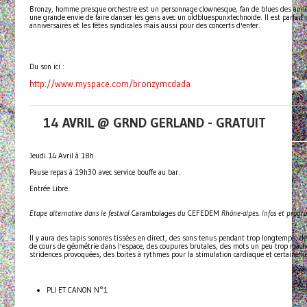
Bronzy, homme presque orchestre est un personnage clownesque, fan de blues des année
une grande envie de faire danser les gens avec un oldbluespunxtechnoide. Il est parfait 
anniversaires et les fêtes syndicales mais aussi pour des concerts d'enfer.
Du son ici :
http://www.myspace.com/bronzymcdada
14 AVRIL @ GRND GERLAND - GRATUIT
Jeudi 14 Avril à 18h
Pause repas à 19h30 avec service bouffe au bar.
Entrée Libre.
Etape alternative
dans le festival
Carambolages
du
CEFEDEM
Rhône-alpes. Infos et prog
Il y aura des tapis sonores tissées en direct, des sons tenus pendant trop longtemps, 
de cours de géométrie dans l'espace, des coupures brutales, des mots un peu trop mâch
stridences provoquées, des boites à rythmes pour la stimulation cardiaque et certaine
PLI ET CANON N°1