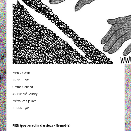
MER 27 AVR
20H30 - 5€
Grrrnd Gerland
40 rue pré Gaudry
Métro Jean-jaures
69007 Lyon
RIEN (post-machin classieux - Grenoble)