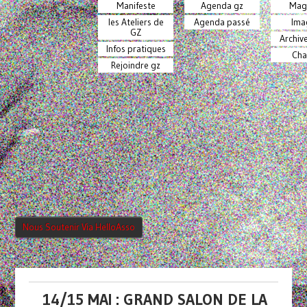
Manifeste
Agenda gz
Mag
les Ateliers de
Agenda passé
Ima
GZ
Archiv
Infos pratiques
Cha
Rejoindre gz
Nous Soutenir Via HelloAsso
14/15 MAI : GRAND SALON DE LA