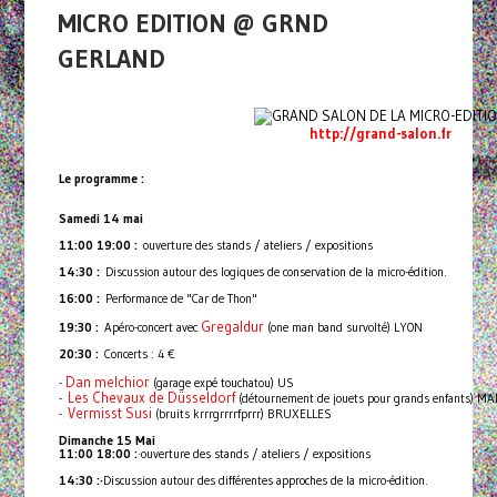
MICRO EDITION @ GRND
GERLAND
http://grand-salon.fr
Le programme :
Samedi 14 mai
11:00 19:00 :
ouverture des stands / ateliers / expositions
14:30 :
Discussion autour des logiques de conservation de la micro-édition.
16:00 :
Performance de "Car de Thon"
Gregaldur
19:30 :
Apéro-concert avec
(one man band survolté) LYON
20:30 :
Concerts : 4 €
Dan melchior
-
(garage expé touchatou) US
Les Chevaux de Düsseldorf
-
(détournement de jouets pour grands enfants) M
Vermisst Susi
-
(bruits krrrgrrrrfprrr) BRUXELLES
D
imanche 15 Mai
11:00 18:00 :
·ouverture des stands / ateliers / expositions
14:30 :·
Discussion autour des différentes approches de la micro-édition.