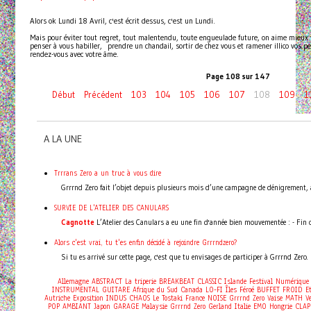
Alors ok Lundi 18 Avril, c'est écrit dessus, c'est un Lundi.
Mais pour éviter tout regret, tout malentendu, toute engueulade future, on aime mieux v
penser à vous habiller, prendre un chandail, sortir de chez vous et ramener illico vos p
rendez-vous avec votre âme.
Page 108 sur 147
Début
Précédent
103
104
105
106
107
108
109
1
A LA UNE
Trrrans Zero a un truc à vous dire
Grrrnd Zero fait l’objet depuis plusieurs mois d’une campagne de dénigrement, à 
SURVIE DE L'ATELIER DES CANULARS
Cagnotte
L’Atelier des Canulars a eu une fin d'année bien mouvementée : - Fin oct
Alors c'est vrai, tu t'es enfin décidé à rejoindre Grrrndzero?
Si tu es arrivé sur cette page, c'est que tu envisages de participer à Grrrnd Zero. M
Allemagne
ABSTRACT
La triperie
BREAKBEAT
CLASSIC
Islande
Festival
Numérique
INSTRUMENTAL
GUITARE
Afrique du Sud
Canada
LO-FI
Îles Féroé
BUFFET FROID
E
Autriche
Exposition
INDUS
CHAOS
Le Tostaki
France
NOISE
Grrrnd Zero Vaise
MATH
V
POP
AMBIANT
Japon
GARAGE
Malaysie
Grrrnd Zero Gerland
Italie
EMO
Hongrie
CLAP