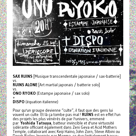
SAX RUINS
[Musique transcendentale japonaise / sax-batterie]
vs.
RUINS ALONE
[Art martial japonais / batterie solo]
vs.
ONO RYOKO
(Estampe japonaise / sax solo)
+
DISPO
(équation italienne)
Pour qu'un groupe devienne “culte”, il faut que des gens lui
vouent un culte. Et là ça tombe pas mal !
RUINS
est en effet l'un
des projets les plus vénérés de par l'univers, emmené
par
Yoshida Tatsuya
, batteur invincible et d'une virtuosité
sidérante officiant également dans Zeni Geva et Acid Mothers
Temple, collaborant avec Keiji Haïno, John Zorn, Steve Albini ou
Derek Bailey. Inspirés par Magma, ce duo (initialement basse-