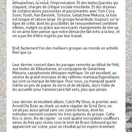
éthiopiennes, la noise, l'improvisation. Et des textes/paroles qui
claquent, chargés de critique sociale mordante. Et des dizaines
de collaborations passionées et passionantes avec Tom Cora,
Sonic Youth, Han Bennink, Tortoise, Getatchew Mekuria, la liste
est longue et ratisse large. Un groupe funambule, toujours sur la
ligne de crête, dont les possibilités de renouvellement semblent
infinies, malgré ou grâce aux incessants changements de line-up.
Ici on aime bien penser que notre démarche fait écho à la leur, et
on a pas fini d'être inspirés par leur travail.
Bref, facilement l'un des meilleurs groupes au monde en activité.
Rien que ça.
Leur dernier concert dans les parages remonte au début de l'été,
aux Invites de Villeurbanne, en compagnie de Getatchew
Mekuria, saxophoniste éthiopien mythique. Un set excellent, au
service du grand monsieur et des rythmes martiaux/hypnotiques
qui sont sa marque de fabrique. Pour nous, ça manquait quand
même un peu de papier de verre et de décibels, alors l'idée de
les accueillir pour l'anniversaire fait sens, plus que jamais.
Leur dernier et excellent album, Catch My Shoe, le premier avec
Arnold De Boer au chant, un autre régulier de Grnd Zero, ne
serait pas aussi génial sans ces cuivres furieux, dont les
mélodies viennent soutenir les trois guitares du groupe. Cette
fois-ci, donc, fini de rigoler : ce sont quatre incroyables souffleurs
venus du free jazz réunis sous le nom de Brass Unbound qui les
appuieront sur scène, pour un résultat qu'on espère éreintant.