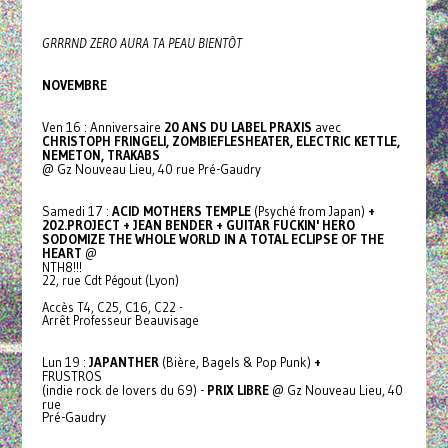
GRRRND ZERO AURA TA PEAU BIENTÔT
NOVEMBRE
Ven 16 : Anniversaire
20 ANS DU LABEL PRAXIS
avec
CHRISTOPH FRINGELI, ZOMBIEFLESHEATER, ELECTRIC KETTLE,
NEMETON, TRAKABS
@ Gz Nouveau Lieu, 40 rue Pré-Gaudry
Samedi 17 :
ACID MOTHERS TEMPLE
(Psyché from Japan)
+
202.PROJECT + JEAN BENDER + GUITAR FUCKIN' HERO
SODOMIZE THE WHOLE WORLD IN A TOTAL ECLIPSE OF THE
HEART
@
NTH8!!!
22, rue Cdt Pégout (Lyon)
Accès T4, C25, C16, C22 -
Arrêt Professeur Beauvisage
Lun 19 :
JAPANTHER
(Bière, Bagels & Pop Punk)
+
FRUSTROS
(indie rock de lovers du 69) -
PRIX LIBRE
@ Gz Nouveau Lieu, 40
rue
Pré-Gaudry