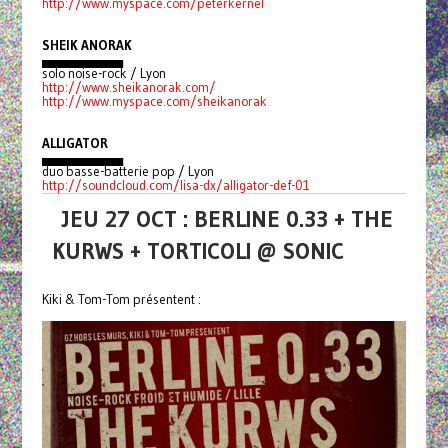
http://www.myspace.com/peterkernel
SHEIK ANORAK
▄▄▄▄▄▄▄▄▄
solo noise-rock / Lyon
http://www.sheikanorak.com/
http://www.myspace.com/sheikanorak
ALLIGATOR
▄▄▄▄▄▄▄▄▄
duo basse-batterie pop / Lyon
http://soundcloud.com/lisa-dx/alligator-def-01
JEU 27 OCT : BERLINE 0.33 + THE
KURWS + TORTICOLI @ SONIC
Kiki & Tom-Tom présentent :