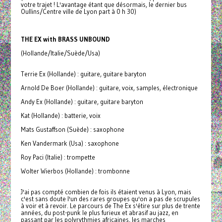
votre trajet ! L'avantage étant que désormais, le dernier bus
Oullins/Centre ville de Lyon part à 0 h 30)
THE EX with BRASS UNBOUND
(Hollande/Italie/Suède/Usa)
Terrie Ex (Hollande) : guitare, guitare baryton
Arnold De Boer (Hollande) : guitare, voix, samples, électronique
Andy Ex (Hollande) : guitare, guitare baryton
Kat (Hollande) : batterie, voix
Mats Gustaffson (Suède) : saxophone
Ken Vandermark (Usa) : saxophone
Roy Paci (Italie) : trompette
Wolter Wierbos (Hollande) : trombonne
J'ai pas compté combien de fois ils étaient venus à Lyon, mais
c'est sans doute l'un des rares groupes qu'on a pas de scrupules
à voir et à revoir. Le parcours de The Ex s'étire sur plus de trente
années, du post-punk le plus furieux et abrasif au jazz, en
passant par les polyrythmies africaines, les marches