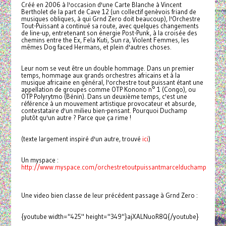
Créé en 2006 à l'occasion d'une Carte Blanche à Vincent
Bertholet de la part de Cave 12 (un collectif genèvois friand de
musiques obliques, à qui Grnd Zero doit beaucoup), l'Orchestre
Tout-Puissant a continué sa route, avec quelques changements
de line-up, entretenant son énergie Post-Punk, à la croisée des
chemins entre the Ex, Fela Kuti, Sun ra, Violent Femmes, les
mêmes Dog faced Hermans, et plein d'autres choses.
Leur nom se veut être un double hommage. Dans un premier
temps, hommage aux grands orchestres africains et à la
musique africaine en général, l'orchestre tout puissant étant une
appellation de groupes comme OTP Konono n° 1 (Congo), ou
OTP Polyrytmo (Bénin). Dans un deuxième temps, c'est une
référence à un mouvement artistique provocateur et absurde,
contestataire d'un milieu bien-pensant. Pourquoi Duchamp
plutôt qu'un autre ? Parce que ça rime !
(texte largement inspiré d'un autre, trouvé
ici
)
Un myspace :
http://www.myspace.com/orchestretoutpuissantmarcelduchamp
Une video bien classe de leur précédent passage à Grnd Zero :
{youtube width="425" height="349"}ajXALNuoR8Q{/youtube}