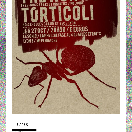
JEU 27 OCT
▄▄▄▄▄▄▄▄▄