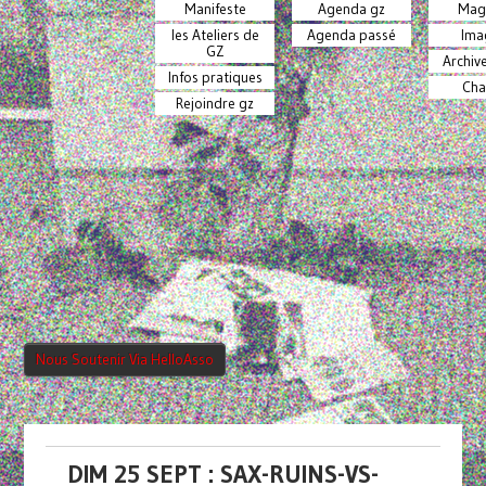
Manifeste
Agenda gz
Mag
les Ateliers de
Agenda passé
Ima
GZ
Archiv
Infos pratiques
Cha
Rejoindre gz
Nous Soutenir Via HelloAsso
DIM 25 SEPT : SAX-RUINS-VS-