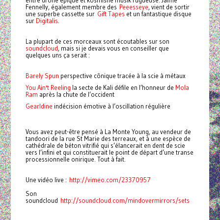
entre drone épique et kosmishe musik rugueuse. Jaime
Fennelly, également membre des
Peeesseye
, vient de sortir
une superbe cassette sur
Gift Tapes
et un fantastique disque
sur
Digitalis
.
La plupart de ces morceaux sont écoutables sur son
soundcloud
, mais si je devais vous en conseiller que
quelques uns ça serait :
Barely Spun
perspective cônique tracée à la scie à métaux
You Ain't Reeling
la secte de Kali défile en l’honneur de
Mola
Ram
après la chute de l’occident
Gearldine
indécision émotive à l’oscillation régulière
Vous avez peut-être pensé à La Monte Young, au vendeur de
tandoori de la rue St Marie des terreaux, et à une espèce de
cathédrale de béton vitrifié qui s’élancerait en dent de scie
vers l’infini et qui constituerait le point de départ d’une transe
processionnelle onirique. Tout à fait.
Une vidéo live :
http://vimeo.com/23370957
Son
soundcloud
http://soundcloud.com/mindovermirrors/sets