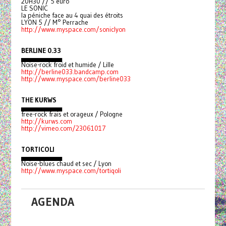
20H30 // 5 euro
LE SONIC
la péniche face au 4 quai des étroits
LYON 5 // M° Perrache
http://www.myspace.com/soniclyon
BERLINE 0.33
▄▄▄▄▄▄▄▄▄
Noise-rock froid et humide / Lille
http://berline033.bandcamp.com
http://www.myspace.com/berline033
THE KURWS
▄▄▄▄▄▄▄▄▄
free-rock frais et orageux / Pologne
http://kurws.com
http://vimeo.com/23061017
TORTICOLI
▄▄▄▄▄▄▄▄▄
Noise-blues chaud et sec / Lyon
http://www.myspace.com/tortiqoli
AGENDA