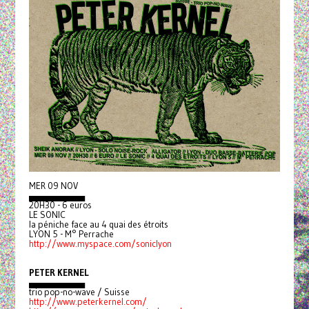
MER 09 NOV
▄▄▄▄▄▄▄▄▄
20H30 - 6 euros
LE SONIC
la péniche face au 4 quai des étroits
LYON 5 - M° Perrache
http://www.myspace.com/soniclyon
PETER KERNEL
▄▄▄▄▄▄▄▄▄
trio pop-no-wave / Suisse
http://www.peterkernel.com/