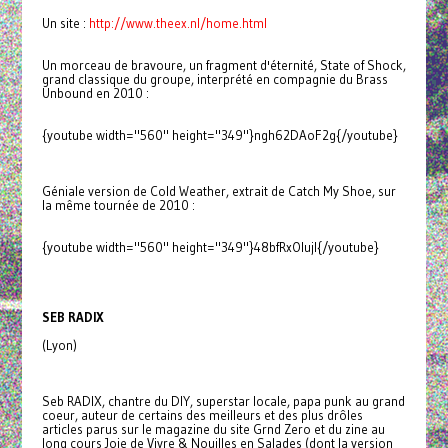
Un site :
http://www.theex.nl/home.html
Un morceau de bravoure, un fragment d'éternité, State of Shock,
grand classique du groupe, interprété en compagnie du Brass
Unbound en 2010 :
{youtube width="560" height="349"}ngh62DAoF2g{/youtube}
Géniale version de Cold Weather, extrait de Catch My Shoe, sur
la même tournée de 2010 :
{youtube width="560" height="349"}48bfRxOIujI{/youtube}
SEB RADIX
(Lyon)
Seb RADIX, chantre du DIY, superstar locale, papa punk au grand
coeur, auteur de certains des meilleurs et des plus drôles
articles parus sur le magazine du site Grnd Zero et du zine au
long cours Joie de Vivre & Nouilles en Salades (dont la version