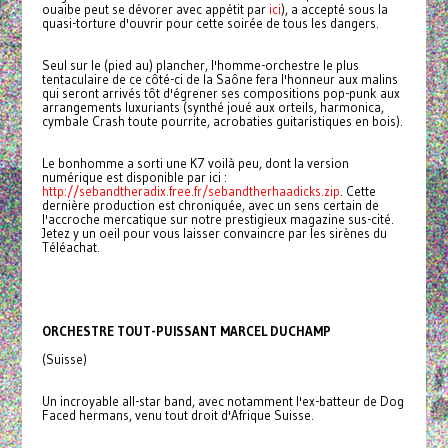
ouaibe peut se dévorer avec appétit par
ici
), a accepté sous la
quasi-torture d'ouvrir pour cette soirée de tous les dangers.
Seul sur le (pied au) plancher, l'homme-orchestre le plus
tentaculaire de ce côté-ci de la Saône fera l'honneur aux malins
qui seront arrivés tôt d'égrener ses compositions pop-punk aux
arrangements luxuriants (synthé joué aux orteils, harmonica,
cymbale Crash toute pourrite, acrobaties guitaristiques en bois).
Le bonhomme a sorti une K7 voilà peu, dont la version
numérique est disponible par ici :
http://sebandtheradix.free.fr/sebandtherhaadicks.zip
. Cette
dernière production est chroniquée, avec un sens certain de
l'accroche mercatique sur notre prestigieux magazine sus-cité.
Jetez y un oeil pour vous laisser convaincre par les sirènes du
Téléachat.
ORCHESTRE TOUT-PUISSANT MARCEL DUCHAMP
(Suisse)
Un incroyable all-star band, avec notamment l'ex-batteur de Dog
Faced hermans, venu tout droit d'Afrique Suisse.