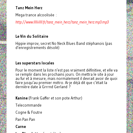
Tanz Mein Herz
Mega trance alcoolisée :
http://www.lllliillll.fr/tanz_mein_herz/tanz_mein_herz.mp3.mp3
Le Vin du Solitaire
Hippie improv, secret No Neck Blues Band stéphanois (pas
d’enregistrements désolé)
Les superstars locales
Pour le moment la liste n’est pas vraiment définitive, et elle va
se remplir dans les prochains jours. On mettra le site à jour
au fur et à mesure, mais normalement il devrait avoir de quoi
faire jusqu’au premier métro. Ai-je déjà dit que c’était la
dernière date à Grrrnd Gerland ?
Kanine
(Frank Gaffer et son pote Arthur)
Telecommande
Cogne & Foutre
Pan Pan Pan
Carne