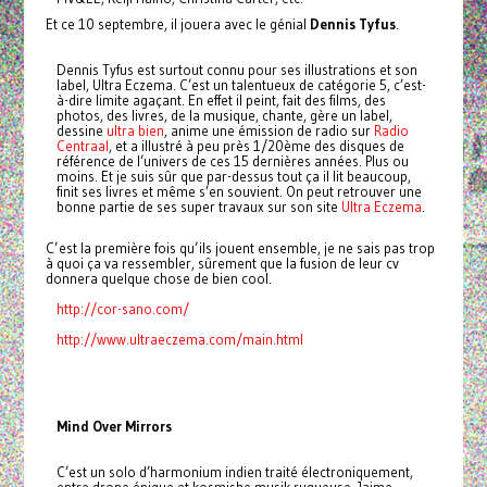
Et ce 10 septembre, il jouera avec le génial
Dennis Tyfus
.
Dennis Tyfus est surtout connu pour ses illustrations et son
label, Ultra Eczema. C’est un talentueux de catégorie 5, c’est-
à-dire limite agaçant. En effet il peint, fait des films, des
photos, des livres, de la musique, chante, gère un label,
dessine
ultra bien
, anime une émission de radio sur
Radio
Centraal
, et a illustré à peu près 1/20ème des disques de
référence de l’univers de ces 15 dernières années. Plus ou
moins. Et je suis sûr que par-dessus tout ça il lit beaucoup,
finit ses livres et même s’en souvient. On peut retrouver une
bonne partie de ses super travaux sur son site
Ultra Eczema
.
C’est la première fois qu’ils jouent ensemble, je ne sais pas trop
à quoi ça va ressembler, sûrement que la fusion de leur cv
donnera quelque chose de bien cool.
http://cor-sano.com/
http://www.ultraeczema.com/main.html
Mind Over Mirrors
C’est un solo d’harmonium indien traité électroniquement,