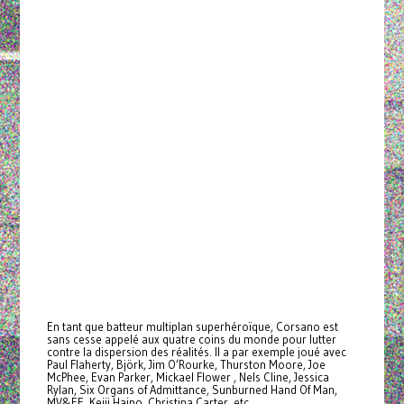
En tant que batteur multiplan superhéroïque, Corsano est
sans cesse appelé aux quatre coins du monde pour lutter
contre la dispersion des réalités. Il a par exemple joué avec
Paul Flaherty, Björk, Jim O’Rourke, Thurston Moore, Joe
McPhee, Evan Parker, Mickael Flower , Nels Cline, Jessica
Rylan, Six Organs of Admittance, Sunburned Hand Of Man,
MV&EE, Keiji Haino, Christina Carter, etc.