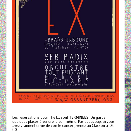
Les réservations pour The Ex sont
TERMINEES
. On garde
quelques places à vendre le soir même. Pas beaucoup. Si vous
avez vraiment envie de voir le concert, venez au Clacson à 20 h
00.