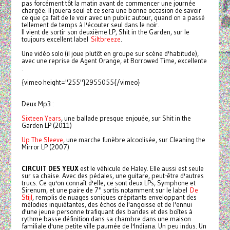
pas forcément tôt la matin avant de commencer une journée
chargée. Il jouera seul et ce sera une bonne occasion de savoir
ce que ça fait de le voir avec un public autour, quand on a passé
tellement de temps à l'écouter seul dans le noir.
Il vient de sortir son deuxième LP, Shit in the Garden, sur le
toujours excellent label
Siltbreeze
.
Une vidéo solo (il joue plutôt en groupe sur scène d'habitude),
avec une reprise de Agent Orange, et Borrowed Time, excellente
:
{vimeo height="255"}2955055{/vimeo}
Deux Mp3 :
Sixteen Years
, une ballade presque enjouée, sur Shit in the
Garden LP (2011)
Up The Sleeve
, une marche funèbre alcoolisée, sur Cleaning the
Mirror LP (2007)
CIRCUIT DES YEUX
est le véhicule de Haley. Elle aussi est seule
sur sa chaise. Avec des pédales, une guitare, peut-être d'autres
trucs. Ce qu'on connaît d'elle, ce sont deux LPs, Symphone et
Sirenum, et une paire de 7" sortis notamment sur le label
De
Stijl
, remplis de nuages soniques crépitants enveloppant des
mélodies inquiétantes, des échos de l'angoisse et de l'ennui
d'une jeune personne trafiquant des bandes et des boîtes à
rythme basse définition dans sa chambre dans une maison
familiale d'une petite ville paumée de l'Indiana. Un peu indus. Un