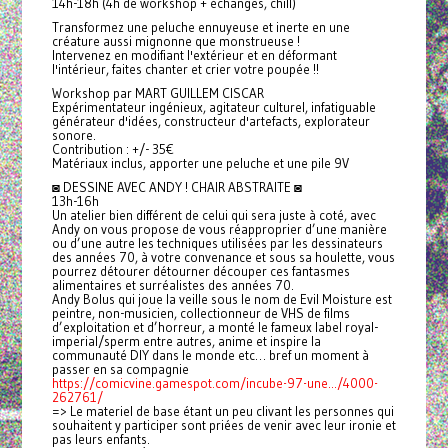
14h-18h (4h de workshop + échanges, chill)
Transformez une peluche ennuyeuse et inerte en une
créature aussi mignonne que monstrueuse !
Intervenez en modifiant l'extérieur et en déformant
l'intérieur, faites chanter et crier votre poupée !!
Workshop par MART GUILLEM CISCAR
Expérimentateur ingénieux, agitateur culturel, infatiguable
générateur d'idées, constructeur d'artefacts, explorateur
sonore.
Contribution : +/- 35€
Matériaux inclus, apporter une peluche et une pile 9V
◙ DESSINE AVEC ANDY ! CHAIR ABSTRAITE ◙
13h-16h
Un atelier bien différent de celui qui sera juste à coté, avec
Andy on vous propose de vous réapproprier d’une manière
ou d’une autre les techniques utilisées par les dessinateurs
des années 70, à votre convenance et sous sa houlette, vous
pourrez détourer détourner découper ces fantasmes
alimentaires et surréalistes des années 70.
Andy Bolus qui joue la veille sous le nom de Evil Moisture est
peintre, non-musicien, collectionneur de VHS de films
d’exploitation et d’horreur, a monté le fameux label royal-
imperial/sperm entre autres, anime et inspire la
communauté DIY dans le monde etc… bref un moment à
passer en sa compagnie
https://comicvine.gamespot.com/incube-97-une.../4000-
262761/
=> Le materiel de base étant un peu clivant les personnes qui
souhaitent y participer sont priées de venir avec leur ironie et
pas leurs enfants.