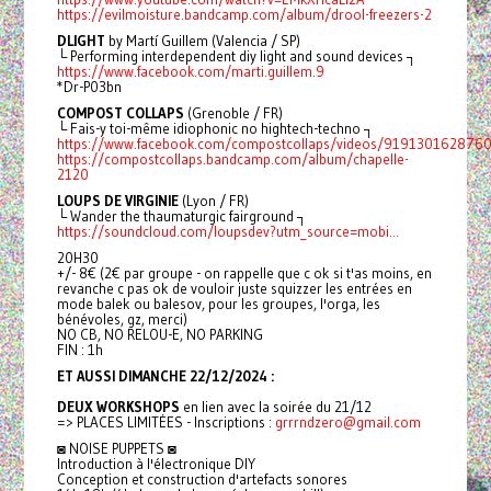
https://evilmoisture.bandcamp.com/album/drool-freezers-2
DLIGHT
by Martí Guillem (Valencia / SP)
└ Performing interdependent diy light and sound devices ┐
https://www.facebook.com/marti.guillem.9
*Dr-P03bn
COMPOST COLLAPS
(Grenoble / FR)
└ Fais-y toi-même idiophonic no hightech-techno ┐
https://www.facebook.com/compostcollaps/videos/919130162876
https://compostcollaps.bandcamp.com/album/chapelle-
2120
LOUPS DE VIRGINIE
(Lyon / FR)
└ Wander the thaumaturgic fairground ┐
https://soundcloud.com/loupsdev?utm_source=mobi...
20H30
+/- 8€ (2€ par groupe - on rappelle que c ok si t'as moins, en
revanche c pas ok de vouloir juste squizzer les entrées en
mode balek ou balesov, pour les groupes, l'orga, les
bénévoles, gz, merci)
NO CB, NO RELOU-E, NO PARKING
FIN : 1h
ET AUSSI DIMANCHE 22/12/2024 :
DEUX WORKSHOPS
en lien avec la soirée du 21/12
=> PLACES LIMITÉES - Inscriptions :
grrrndzero@gmail.com
◙ NOISE PUPPETS ◙
Introduction à l'électronique DIY
Conception et construction d'artefacts sonores