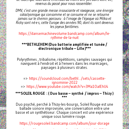
revenus du passé pour nous rassembler.
DMV, c’est une grande messe insouciante et ravageuse, une énergie
cataclysmique qui consomme et se consume et ne se retourne
jamais sur le chemin parcouru : à l’image de l’époque où Milka et
Ricky sont né·e·s, cette Europe des années 90, dont ils sont devenus
les joyeux fantômes.
https://dansemachinevolume.bandcamp.com/album/le-
rythme-de-la-nuit
***BETHLEHEM (Duo batterie amplifiée et tunée /
électronique tribale – Lille )***
Polyrythmes , tribalisme, répétitions, samples sauvages qui
naviguent à l'endroit et à l'envers dans les marécages,
paysages à plusieurs strates.
=>
https://soundcloud.com/bethl.../sets/cassette-
ignominie-2022
=>
https://www.youtube.com/watch?v=3Ma1OaIEhU4
***SOLEIL ROUGE : ( Duo basse – synthé / impros – Thizy )
***
Duo psyché, perché à Thizy-les-bourgs, Soleil Rouge est une
ballade sonore improvisée, une conversation entre une
basse et un synthétiseur. Chaque concert est une expérience
unique sous lumière rouge.
https://rougesoleil.bandcamp.com/album/jour-dorage