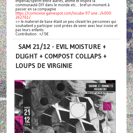
imperial/sperm entre autres, anime et inspire la
communauté DIY dans le monde etc… bref un moment à
passer en sa compagnie
https://comicvine.gamespot.com/incube-97-une.../4000-
262761/
=> le materiel de base étant un peu clivant les personnes qui
souhaitent y participer sont priées de venir avec leur ironie et
pas leurs enfants.
Contribution : +/-5€
SAM 21/12 - EVIL MOISTURE +
DLIGHT + COMPOST COLLAPS +
LOUPS DE VIRGINIE