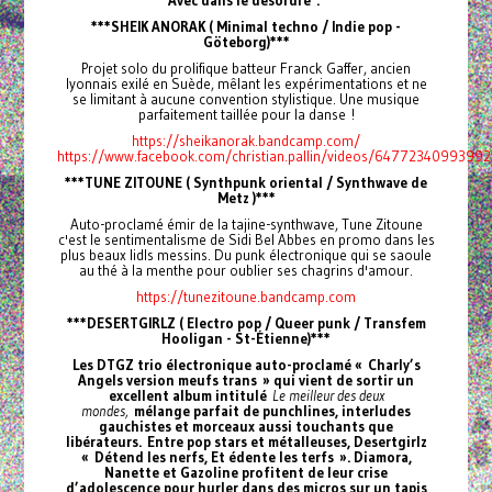
***SHEIK ANORAK ( Minimal techno / Indie pop -
Göteborg)***
Projet solo du prolifique batteur Franck Gaffer, ancien
lyonnais exilé en Suède, mêlant les expérimentations et ne
se limitant à aucune convention stylistique. Une musique
parfaitement taillée pour la danse !
https://sheikanorak.bandcamp.com/
https://www.facebook.com/christian.pallin/videos/64772340993992
***TUNE ZITOUNE ( Synthpunk oriental / Synthwave de
Metz )***
Auto-proclamé émir de la tajine-synthwave, Tune Zitoune
c'est le sentimentalisme de Sidi Bel Abbes en promo dans les
plus beaux lidls messins. Du punk électronique qui se saoule
au thé à la menthe pour oublier ses chagrins d'amour.
https://tunezitoune.bandcamp.com
***DESERTGIRLZ ( Electro pop / Queer punk / Transfem
Hooligan - St-Étienne)***
Les DTGZ trio électronique auto-proclamé « Charly’s
Angels version meufs trans » qui vient de sortir un
excellent album intitulé
Le meilleur des deux
mondes,
mélange parfait de punchlines, interludes
gauchistes et morceaux aussi touchants que
libérateurs. Entre pop stars et métalleuses, Desertgirlz
« Détend les nerfs, Et édente les terfs ». Diamora,
Nanette et Gazoline profitent de leur crise
d’adolescence pour hurler dans des micros sur un tapis