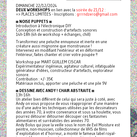
DIMANCHE 22/12/2024
DEUX WORKSHOPS
en lien avec la
soirée du 21/12
:
=> PLACES LIMITÉES - Inscriptions :
grrrndzero@gmail.com
◙
NOISE PUPPETS
◙
Introduction à l'électronique DIY
Conception et construction d'artefacts sonores
14h-18h (4h de workshop + échanges, chill)
Transformez une peluche ennuyeuse et inerte en une
créature aussi mignonne que monstrueuse !
Intervenez en modifiant l'extérieur et en déformant
l'intérieur, faites chanter et crier votre poupée !!
Workshop par MART GUILLEM CISCAR
Expérimentateur ingénieux, agitateur culturel, infatiguable
générateur d'idées, constructeur d'artefacts, explorateur
sonore.
Contribution : +/- 35€
Matériaux inclus, apporter une peluche et une pile 9V
◙
DESSINE AVEC ANDY ! CHAIR ABSTRAITE
◙
13h-16h
Un atelier bien différent de celui qui sera juste à coté, avec
Andy on vous propose de vous réapproprier d’une manière
ou d’une autre les techniques utilisées par les dessinateurs
des années 70, à votre convenance et sous sa houlette, vous
pourrez détourer détourner découper ces fantasmes
alimentaires et surréalistes des années 70.
Andy Bolus qui joue la veille sous le nom de Evil Moisture est
peintre, non-musicien, collectionneur de VHS de films
d’exploitation et d’horreur, a monté le fameux label royal-