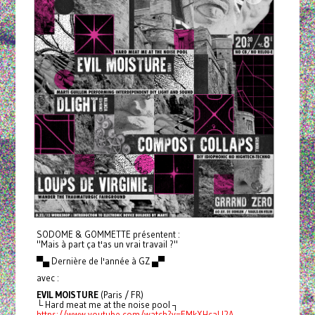
SODOME & GOMMETTE présentent :
"Mais à part ça t'as un vrai travail ?"
▀▄ Dernière de l'année à GZ ▄▀
avec :
EVIL MOISTURE
(Paris / FR)
└ Hard meat me at the noise pool ┐
https://www.youtube.com/watch?v=EMkXHcaLl2A