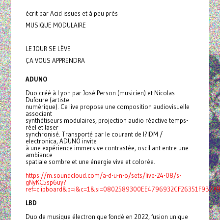
écrit par Acid issues et à peu près
MUSIQUE MODULAIRE
LE JOUR SE LÈVE
ÇA VOUS APPRENDRA
ADUNO
Duo créé à Lyon par José Person (musicien) et Nicolas
Dufoure (artiste
numérique). Ce live propose une composition audiovisuelle
associant
synthétiseurs modulaires, projection audio réactive temps-
réel et laser
synchronisé. Transporté par le courant de l?IDM /
electronica, ADUNO invite
à une expérience immersive contrastée, oscillant entre une
ambiance
spatiale sombre et une énergie vive et colorée.
https://m.soundcloud.com/a-d-u-n-o/sets/live-24-08/s-
gNyKC5sp6uy?
ref=clipboard&p=i&c=1&si=0802589300EE4796932CF26351F9B7A9&
LBD
Duo de musique électronique fondé en 2022, fusion unique