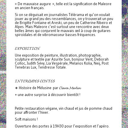
« De mauvaise augure », telle est la signification de Maleore
en ancien français.
Si on se déguisait en journalistes Télérama et qu’on voulait
jouer au grand jeu des ressemblances, on y trouverait un peu
de Brigitte Fontaine et Areski, un peu de Catherine Ribeiro et
Alpes. Mais Maleore c’est surtout une rencontre avec deux
belles âmes qui conjurent le mauvais œil à coup de guitares
spiroïdales et de vibromasseur basses fréquences.
𝓔𝓧𝓟𝓞𝓢𝓘𝓣𝓘𝓞𝓝
Une exposition de peinture, illustration, photographie,
sculpture et textile par Azurite Sun, bonjour Vent, Deborah
Colloc, Judith Sévy, Lia Vespérale, Melanos Kolia, Neij, Post
Tenebras Lux, Tendresse Totale.
𝓘𝓝𝓣𝓔𝓡𝓛𝓤𝓓𝓔𝓢 𝓒𝓞𝓝𝓣𝓔𝓢
∗ Histoire de Mélusine par 𝓒𝓵𝓪𝓻𝓪 𝓜𝓮𝓻𝓵𝓲𝓷
+ une autre surprise à découvrir bientôt !
Petite restauration végane, vin chaud et jus de pomme chaud
pour affronter l’hiver.
Soft maisons !
Ouverture des portes à 19H30 pour l’exposition et l’apéro.