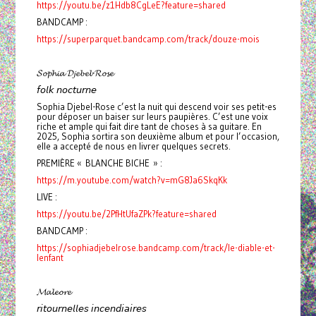
https://youtu.be/z1Hdb8CgLeE?feature=shared
BANDCAMP :
https://superparquet.bandcamp.com/track/douze-mois
𝓢𝓸𝓹𝓱𝓲𝓪 𝓓𝓳𝓮𝓫𝓮𝓵-𝓡𝓸𝓼𝓮
𝘧𝘰𝘭𝘬 𝘯𝘰𝘤𝘵𝘶𝘳𝘯𝘦
Sophia Djebel-Rose c’est la nuit qui descend voir ses petit-es
pour déposer un baiser sur leurs paupières. C’est une voix
riche et ample qui fait dire tant de choses à sa guitare. En
2025, Sophia sortira son deuxième album et pour l’occasion,
elle a accepté de nous en livrer quelques secrets.
PREMIÈRE « BLANCHE BICHE » :
https://m.youtube.com/watch?v=mG8Ja6SkqKk
LIVE :
https://youtu.be/2PfHtUfaZPk?feature=shared
BANDCAMP :
https://sophiadjebelrose.bandcamp.com/track/le-diable-et-
lenfant
𝓜𝓪𝓵𝓮𝓸𝓻𝓮
𝘳𝘪𝘵𝘰𝘶𝘳𝘯𝘦𝘭𝘭𝘦𝘴 𝘪𝘯𝘤𝘦𝘯𝘥𝘪𝘢𝘪𝘳𝘦𝘴