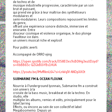
de techno et de
musique industrielle progressive, caractérisée par un son
brut et puissant,
qui prend vie grâce à leur maîtrise des synthétiseurs
modulaires et
semi-modulaires. Leurs compositions repoussent les limites
du genre,
offrant une expérience sonore distincte, immersive et
enivrante. Entre
douceur cosmique et violence organique, le duo plonge
l'auditeur.ice dans
un univers musical riche et explosif.
Pour public averti.
Accompagné de ORRO vjing
https://open.spotify.com/track/0S8EOxs9sB0lHg3xuUDzyd?
si=XbBB65c-QZGbB0iYBs1HUA
https://youtu.be/iMvfRkniL64?si=LnWqJV-ANDpJiX0t
SUBMARINE FM & OCEAN FLOUNK
Nourrie à l?underground lyonnais, Submarine fm a construit
son univers à la
croisée de la bass music, breakbeat et de la techno. En
studio, elle
multiplie les albums, remixs et edits, principalement pour le
label Jarring
Effects, ou encore au sein de son collectif et label
Megaboomemo. Depuis un