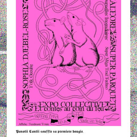
𝕻𝖆𝖓𝖔𝖙𝖎𝖎 𝕮𝖆𝖓𝖙𝖎𝖎 𝖘𝖔𝖚𝖋𝖋𝖑𝖊 𝖘𝖆 𝖕𝖗𝖊𝖒𝖎𝖊𝖗𝖊 𝖇𝖔𝖚𝖌𝖎𝖊.