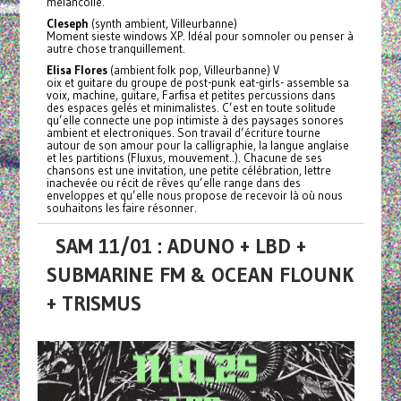
mélancolie.
Cleseph
(synth ambient, Villeurbanne)
Moment sieste windows XP. Idéal pour somnoler ou penser à
autre chose tranquillement.
Elisa Flores
(ambient folk pop, Villeurbanne) V
oix et guitare du groupe de post-punk eat-girls- assemble sa
voix, machine, guitare, Farfisa et petites percussions dans
des espaces gelés et minimalistes. C’est en toute solitude
qu’elle connecte une pop intimiste à des paysages sonores
ambient et electroniques. Son travail d’écriture tourne
autour de son amour pour la calligraphie, la langue anglaise
et les partitions (Fluxus, mouvement..). Chacune de ses
chansons est une invitation, une petite célébration, lettre
inachevée ou récit de rêves qu’elle range dans des
enveloppes et qu’elle nous propose de recevoir là où nous
souhaitons les faire résonner.
SAM 11/01 : ADUNO + LBD +
SUBMARINE FM & OCEAN FLOUNK
+ TRISMUS