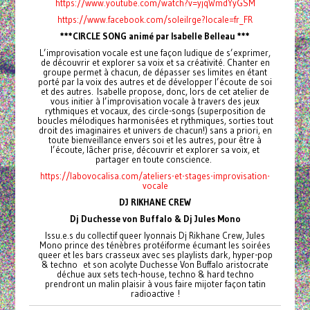
https://www.youtube.com/watch?v=yjqWmdYyGSM
https://www.facebook.com/soleilrge?locale=fr_FR
***CIRCLE SONG animé par Isabelle Belleau ***
L’improvisation vocale est une façon ludique de s’exprimer,
de découvrir et explorer sa voix et sa créativité. Chanter en
groupe permet à chacun, de dépasser ses limites en étant
porté par la voix des autres et de développer l’écoute de soi
et des autres. Isabelle propose, donc, lors de cet atelier de
vous initier à l’improvisation vocale à travers des jeux
rythmiques et vocaux, des circle-songs (superposition de
boucles mélodiques harmonisées et rythmiques, sorties tout
droit des imaginaires et univers de chacun!) sans a priori, en
toute bienveillance envers soi et les autres, pour être à
l’écoute, lâcher prise, découvrir et explorer sa voix, et
partager en toute conscience.
https://labovocalisa.com/ateliers-et-stages-improvisation-
vocale
DJ RIKHANE CREW
Dj Duchesse von Buffalo & Dj Jules Mono
Issu.e.s du collectif queer lyonnais Dj Rikhane Crew, Jules
Mono prince des ténèbres protéiforme écumant les soirées
queer et les bars crasseux avec ses playlists dark, hyper-pop
& techno et son acolyte Duchesse Von Buffalo aristocrate
déchue aux sets tech-house, techno & hard techno
prendront un malin plaisir à vous faire mijoter façon tatin
radioactive !