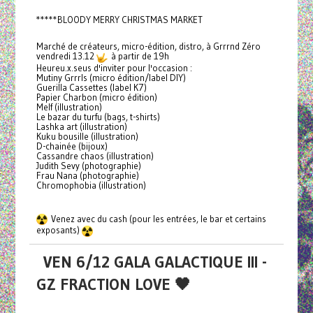
*****BLOODY MERRY CHRISTMAS MARKET
Marché de créateurs, micro-édition, distro, à Grrrnd Zéro
vendredi 13.12
à partir de 19h
Heureu.x.seus d'inviter pour l'occasion :
Mutiny Grrrls (micro édition/label DIY)
Guerilla Cassettes (label K7)
Papier Charbon (micro édition)
Melf (illustration)
Le bazar du turfu (bags, t-shirts)
Lashka art (illustration)
Kuku bousille (illustration)
D-chainée (bijoux)
Cassandre chaos (illustration)
Judith Sevy (photographie)
Frau Nana (photographie)
Chromophobia (illustration)
Venez avec du cash (pour les entrées, le bar et certains
exposants)
VEN 6/12 GALA GALACTIQUE III -
GZ FRACTION LOVE 🖤