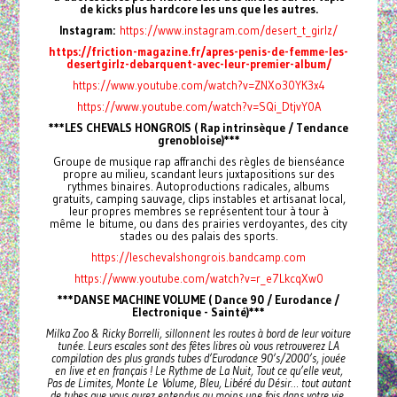
de kicks plus hardcore les uns que les autres.
Instagram:
https://www.instagram.com/desert_t_girlz/
https://friction-magazine.fr/apres-penis-de-femme-les-
desertgirlz-debarquent-avec-leur-premier-album/
https://www.youtube.com/watch?v=ZNXo30YK3x4
https://www.youtube.com/watch?v=SQi_DtjvY0A
***LES CHEVALS HONGROIS ( Rap intrinsèque / Tendance
grenobloise)***
Groupe de musique rap affranchi des règles de bienséance
propre au milieu, scandant leurs juxtapositions sur des
rythmes binaires. Autoproductions radicales, albums
gratuits, camping sauvage, clips instables et artisanat local,
leur propres membres se représentent tour à tour à
même le bitume, ou dans des prairies verdoyantes, des city
stades ou des palais des sports.
https://leschevalshongrois.bandcamp.com
https://www.youtube.com/watch?v=r_e7LkcqXw0
***DANSE MACHINE VOLUME ( Dance 90 / Eurodance /
Electronique - Sainté)***
Milka Zoo & Ricky Borrelli, sillonnent les routes à bord de leur voiture
tunée. Leurs escales sont des fêtes libres où vous retrouverez LA
compilation des plus grands tubes d’Eurodance 90’s/2000’s, jouée
en live et en français ! Le Rythme de La Nuit, Tout ce qu’elle veut,
Pas de Limites, Monte Le
Volume, Bleu, Libéré du Désir… tout autant
de tubes que vous aurez entendus au moins une fois dans votre vie,