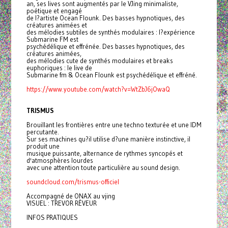
an, ses lives sont augmentés par le VJing minimaliste,
poétique et engagé
de l?artiste Ocean Flounk. Des basses hypnotiques, des
créatures animées et
des mélodies subtiles de synthés modulaires : l?expérience
Submarine FM est
psychédélique et effrénée. Des basses hypnotiques, des
créatures animées,
des mélodies cute de synthés modulaires et breaks
euphoriques : le live de
Submarine fm & Ocean Flounk est psychédélique et effréné.
https://www.youtube.com/watch?v=WtZbJ6jOwaQ
TRISMUS
Brouillant les frontières entre une techno texturée et une IDM
percutante.
Sur ses machines qu?il utilise d?une manière instinctive, il
produit une
musique puissante, alternance de rythmes syncopés et
d'atmosphères lourdes
avec une attention toute particulière au sound design.
soundcloud.com/trismus-officiel
Accompagné de ONAX au vjing
VISUEL : TREVOR RÊVEUR
INFOS PRATIQUES