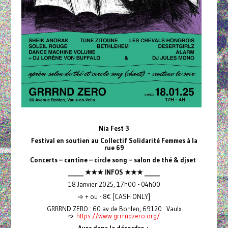
Nia Fest 3
Festival en soutien au Collectif Solidarité Femmes à la
rue 69
Concerts – cantine – circle song – salon de thé & djset
_____ ★★★ INFOS ★★★ _____
18 Janvier 2025, 17h00 - 04h00
➩ + ou - 8€ [CASH ONLY]
GRRRND ZERO : 60 av de Bohlen, 69120 : Vaulx
➩
https://www.grrrndzero.org/
Avec dans le désordre :