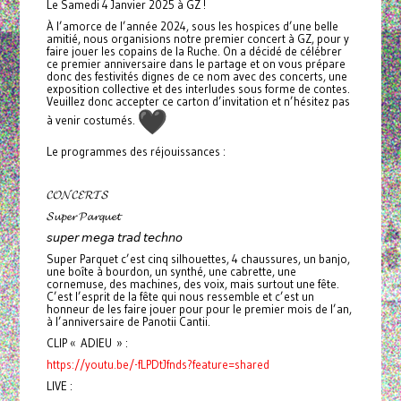
Le Samedi 4 Janvier 2025 à GZ !
À l’amorce de l’année 2024, sous les hospices d’une belle
amitié, nous organisions notre premier concert à GZ, pour y
faire jouer les copains de la Ruche. On a décidé de célébrer
ce premier anniversaire dans le partage et on vous prépare
donc des festivités dignes de ce nom avec des concerts, une
exposition collective et des interludes sous forme de contes.
Veuillez donc accepter ce carton d’invitation et n’hésitez pas
à venir costumés.
Le programmes des réjouissances :
𝓒𝓞𝓝𝓒𝓔𝓡𝓣𝓢
𝓢𝓾𝓹𝓮𝓻 𝓟𝓪𝓻𝓺𝓾𝓮𝓽
𝘴𝘶𝘱𝘦𝘳 𝘮𝘦𝘨𝘢 𝘵𝘳𝘢𝘥 𝘵𝘦𝘤𝘩𝘯𝘰
Super Parquet c’est cinq silhouettes, 4 chaussures, un banjo,
une boîte à bourdon, un synthé, une cabrette, une
cornemuse, des machines, des voix, mais surtout une fête.
C’est l’esprit de la fête qui nous ressemble et c’est un
honneur de les faire jouer pour pour le premier mois de l’an,
à l’anniversaire de Panotii Cantii.
CLIP « ADIEU » :
https://youtu.be/-fLPDtJfnds?feature=shared
LIVE :