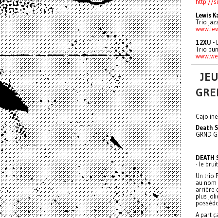
http://
Lewis K
Trio jaz
www.lew
12XU
- 
Trio pun
www.we
JEU
GRE
Cajolin
Death S
GRND GE
DEATH 
- le brui
Un trio 
au nom é
arrière 
plus jol
possédo
A part ç