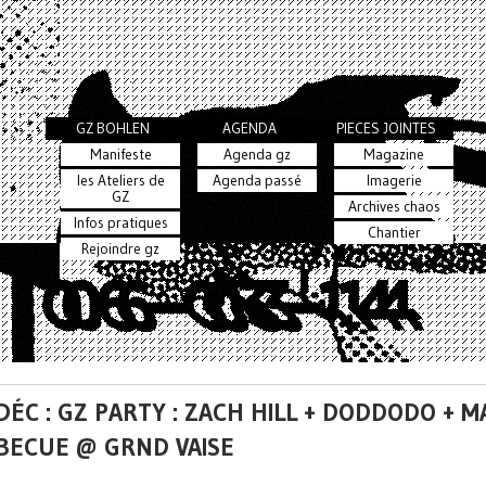
GZ BOHLEN
AGENDA
PIECES JOINTES
Manifeste
Agenda gz
Magazine
les Ateliers de
Agenda passé
Imagerie
GZ
Archives chaos
Infos pratiques
Chantier
Rejoindre gz
DÉC : GZ PARTY : ZACH HILL + DODDODO + M
BECUE @ GRND VAISE