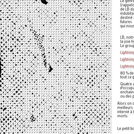
Le genre
(rappelo
de LB d
indubit
destiné 
futures
qui nous
LB
, not
la joie 
Le grou
Lightning
Lightnin
Lightnin
80 % de
tout ce 
Quatre a
d'occup
enchaina
ou des p
Alors on o
meilleurs
interné à 
morts.
Le petit b