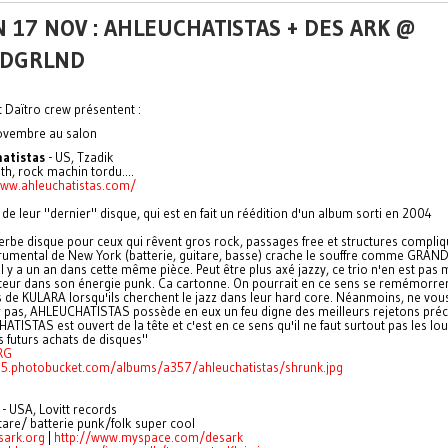
 17 NOV : AHLEUCHATISTAS + DES ARK @
DGRLND
t Daïtro crew présentent :
ovembre au salon
atistas
- US, Tzadik
th, rock machin tordu....
www.ahleuchatistas.com/
 de leur "dernier" disque, qui est en fait un réédition d'un album sorti en 2004
rbe disque pour ceux qui rêvent gros rock, passages free et structures compli
strumental de New York (batterie, guitare, basse) crache le souffre comme GRA
 il y a un an dans cette même pièce. Peut être plus axé jazzy, ce trio n'en est pas
teur dans son énergie punk. Ca cartonne. On pourrait en ce sens se remémorrer
 de KULARA lorsqu'ils cherchent le jazz dans leur hard core. Néanmoins, ne vou
 pas, AHLEUCHATISTAS possède en eux un feu digne des meilleurs rejetons préci
TISTAS est ouvert de la tête et c'est en ce sens qu'il ne faut surtout pas les lo
 futurs achats de disques"
RG
i15.photobucket.com/albums/a357/ahleuchatistas/shrunk.jpg
- USA, Lovitt records
are/ batterie punk/folk super cool
ark.org
|
http://www.myspace.com/desark