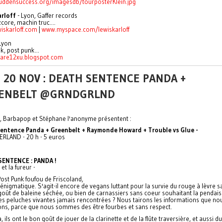
suddensuccess.org/imagesdb/tourposterKlein.jpg
arloff
- Lyon, Gaffer records
zcore, machin truc....
iskarloff.com
|
www.myspace.com/lewiskarloff
Lyon
k, post punk...
are12xu.blogspot.com
 20 NOV : DEATH SENTENCE PANDA +
ENBELT @GRNDGRLND
e, Barbapop et Stéphane l'anonyme présentent :
entence Panda + Greenbelt + Raymonde Howard + Trouble vs Glue
-
RLAND - 20 h - 5 euros
SENTENCE : PANDA !
t et la fureur -
Post Punk foufou de Friscoland,
nigmatique. S'agit-il encore de vegans luttant pour la survie du rouge à lèvre s
goût de baleine séchée, ou bien de carnassiers sans coeur souhaitant la pendai
ies peluches vivantes jamais rencontrées ? Nous tairons les informations que no
ns, parce que nous sommes des être fourbes et sans respect.
a, ils ont le bon goût de jouer de la clarinette et de la flûte traversière, et aussi d