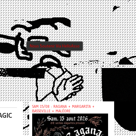
Nous Soutenir Via HelloAsso
SAM 15/08 : RAGANA + MARGARITA +
BASSEVILLE + MALÉORE
AGIC