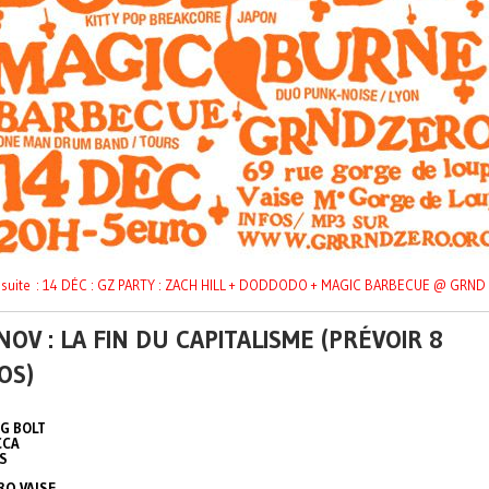
la suite : 14 DÉC : GZ PARTY : ZACH HILL + DODDODO + MAGIC BARBECUE @ GRND
NOV : LA FIN DU CAPITALISME (PRÉVOIR 8
OS)
G BOLT
CCA
S
RO VAISE