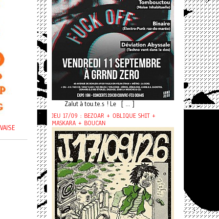
Zalut à tou.te.s ! Le [ ... ]
JEU 17/09 : BEZOAR + OBLIQUE SHIT +
MASKARA + BOUCAN
 VAISE