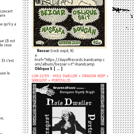
 concert
aire
 qu'il y a
que
LB
est
de ceux
Bezoar
(rock expé, It)
a
href="https://dayoffrecords.bandcamp.c
 Et c'est
om/album/bezoar-s-t">bandcamp
Oblique S [ ... ]
uve le
LUN 21/09 : HOLE DWELLER + DRAGON KEEP +
SEREGOST + PORTCULLIS
se,