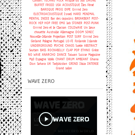
Concert
TECHNO
FOLK
Afrique du Sud
DRONE
BUFFET FROID
USA
ACOUSTIQUE
Îles Féroé
BAROQUE
PROG
EXPE
Grrrnd Zero
ELECTROACOUSTIQUE
Israel
HARD
MINIMAL
MENTAL
INDIE
Bar des capucins
BREAKBEAT
POST-
ROCK
HIP HOP
FREE
EMO
lab
STONER
POST-PUNK
Grrrnd Zero et le Clacson
COLDWAVE
Un lieux
chouette
Australie
Allemagne
DOOM
SONIC
Nouvelle-Zélande
Projection
POST
SURF
Grrrnd Zero
Gerland
Pologne
Portugal
LO-FI
Finlande
Islande
UNDERGROUND
PSYCHE
CHAOS
Suède
ABSTRACT
Soutien
BASS
ROCKABILLY
CLAP
POP
ETHNO
Grèce
NO WAVE
ANARCHO
DANCE
Taiwan
Suisse
Magazine
Mp3
Espagne
Vidéo
CHANT
DRUM
AMBIANT
Ghana
Divx
Sahara
UK
Tadjikistan
GRIND
Ibiza
INTENSE
Grand salon
WAVE ZERO