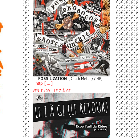
FOSSILIZATION
(Death Metal // BR)
http [ ... ]
VEN 11/09 : LE Z À GZ