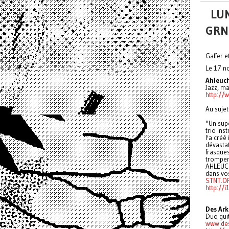
LUN
GRN
Gaffer e
Le 17 n
Ahleuch
Jazz, ma
http://
Au sujet
"Un supe
trio in
l'a créé
dévasta
frasques
tromper
AHLEUCHA
dans vos
STNT.O
http://
Des Ark
Duo guit
www.des