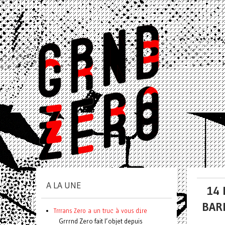
A LA UNE
14 
BAR
Trrrans Zero a un truc à vous dire
Grrrnd Zero fait l’objet depuis