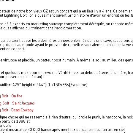
dateur de notre bon vieux GZ est un concert qui a eu lieu il y a 4 ans. Ce premier
ait Lightning Bolt : on a quasiment ouvert Grnd histoire d'avoir un endroit où les f
ns déjà experts en marketing sauvage complètement dérégulé, on raconte même
elques affiches qui trainent dans l'agglomération.
 qui auraient passé les 5 dernières années enfermés dans une cave, rappelons 
six groupes au monde ayant le pouvoir de remettre radicalement en cause la vie 
ient en concert.
e virtuose et placide, un batteur post-humain. A même le sol, au milieu des gens.
et quelques mp3 pour entrevoir la Vérité (mets toi debout, éteins la lumière, tro
ur passer en plein écran) :
 width="425" height="344"}L1oi1NDxFSs{/youtube}
 Bolt - On fire
g Bolt - Saint Jacques
g Bolt - Dead Cowboy
lque chose qui ne ressemble à rien d'autre, qui broie le punk, le hardcore, la noi
e party de 1988 et
ounours
valent musical de 30 000 handicapés mentaux qui dansent sur un arc en ciel.