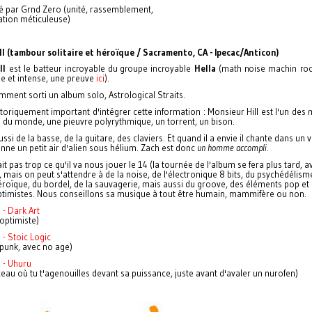
é par Grnd Zero (unité, rassemblement,
ation méticuleuse)
ll
(tambour solitaire et héroïque / Sacramento, CA - Ipecac/Anticon)
ll
est le batteur incroyable du groupe incroyable
Hella
(math noise machin rock
ici
e et intense, une preuve
).
emment sorti un album solo, Astrological Straits.
istoriquement important d'intégrer cette information : Monsieur Hill est l'un des 
 du monde, une pieuvre polyrythmique, un torrent, un bison.
aussi de la basse, de la guitare, des claviers. Et quand il a envie il chante dans un
onne un petit air d'alien sous hélium. Zach est donc
un
homme accompli
.
it pas trop ce qu'il va nous jouer le 14 (la tournée de l'album se fera plus tard, a
 mais on peut s'attendre à de la noise, de l'électronique 8 bits, du psychédélism
roïque, du bordel, de la sauvagerie, mais aussi du groove, des éléments pop et
timistes.
Nous conseillons sa musique à tout être humain, mammifère ou non.
l - Dark Art
 optimiste)
l - Stoic Logic
 punk, avec no age)
l - Uhuru
eau où tu t'agenouilles devant sa puissance, juste avant d'avaler un nurofen)