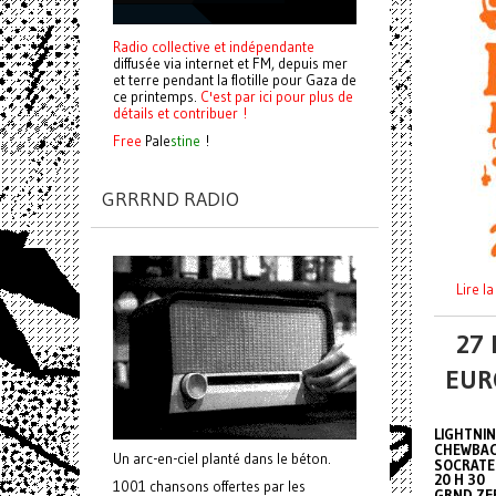
Radio collective et indépendante
diffusée via internet et FM, depuis mer
et terre pendant la flotille pour Gaza de
ce printemps.
C'est par ici pour plus de
détails et contribuer !
Free
Pale
stine
!
GRRRND RADIO
Lire 
27 
EUR
LIGHTNIN
CHEWBA
Un arc-en-ciel planté dans le béton.
SOCRATE
20 H 30
1001 chansons offertes par les
GRND ZE