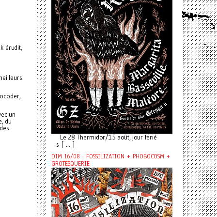
 érudit,
meilleurs
 vocoder,
vec un
e, du
 des
Le 28 Thermidor/15 août, jour férié
s [ ... ]
DIM 16/08 : FOSSILIZATION + PHOBOCOSM +
GROTESQUERIE