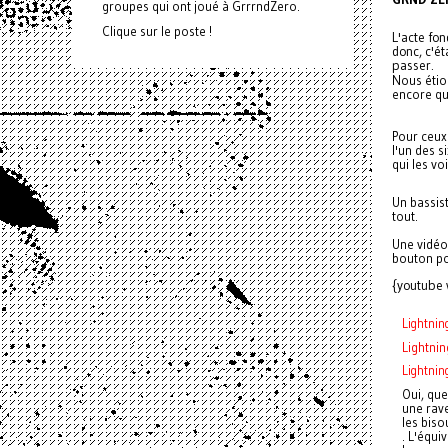
groupes qui ont joué à GrrrndZero.
Clique sur le poste !
L'acte fon
donc, c'ét
passer.
Nous étio
encore qu
Pour ceux
l'un des 
qui les vo
Un bassist
tout.
Une vidéo 
bouton po
{youtube
Lightning
Lightnin
Lightnin
Oui, que
une rav
les bis
. L'équi