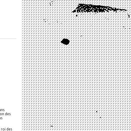
ans
son des
us
u roi des