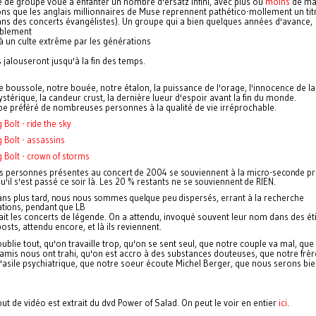
 de groupe voué à enfanter un nombre d'ersatz infini, avec plus ou
moins
de ma
ns que les anglais millionnaires de Muse reprennent pathético-mollement un tit
ans des concerts évangélistes). Un groupe qui a bien quelques années d'avance,
ablement
à un culte extrême par les générations
 jalouseront jusqu'à la fin des temps.
re boussole, notre bouée, notre étalon, la puissance de l'orage, l'innocence de la
hystérique, la candeur crust, la dernière lueur d'espoir avant la fin du monde.
pe préféré de nombreuses personnes à la qualité de vie irréprochable.
 Bolt - ride the sky
g Bolt - assassins
g Bolt - crown of storms
s personnes présentes au concert de 2004 se souviennent à la micro-seconde pr
qu'il s'est passé ce soir là. Les 20 % restants ne se souviennent de RIEN.
ns plus tard, nous nous sommes quelque peu dispersés, errant à la recherche
ations, pendant que
LB
it les concerts de légende. On a attendu, invoqué souvent leur nom dans des ét
osts, attendu encore, et là ils reviennent.
ublie tout, qu'on travaille trop, qu'on se sent seul, que notre couple va mal, que
 amis nous ont trahi, qu'on est accro à des substances douteuses, que notre frèr
l'asile psychiatrique, que notre soeur écoute Michel Berger, que nous serons bie
out de vidéo est extrait du dvd Power of Salad. On peut le voir en entier
ici
.