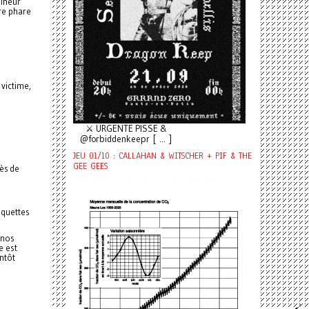
lheur
re phare
 victime,
⚔️ URGENTE PISSE &
@forbiddenkeepr [ ... ]
JEU 01/10 : CALLAHAN & WITSCHER + PIF & THE
GEE GEES
ès de
iquettes
 nos
e est
ntôt