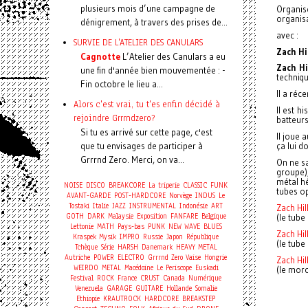
plusieurs mois d’une campagne de
Organis
organis
dénigrement, à travers des prises de...
avec :
SURVIE DE L'ATELIER DES CANULARS
Zach Hi
Cagnotte
L’Atelier des Canulars a eu
Zach Hi
une fin d'année bien mouvementée : -
techniqu
Fin octobre le lieu a...
Il a réc
Alors c'est vrai, tu t'es enfin décidé à
Il est h
rejoindre Grrrndzero?
batteurs
Si tu es arrivé sur cette page, c'est
Il joue 
que tu envisages de participer à
ça lui d
Grrrnd Zero. Merci, on va...
On ne sa
groupe),
métal hé
NOISE
DISCO
BREAKCORE
La triperie
CLASSIC
FUNK
tubes op
AVANT-GARDE
POST-HARDCORE
Norvège
INDUS
Le
Tostaki
Italie
JAZZ
INSTRUMENTAL
Indonésie
ART
Zach Hil
GOTH
DARK
Malaysie
Exposition
FANFARE
Belgique
(le tube
Lettonie
MATH
Pays-bas
PUNK
NEW WAVE
BLUES
Zach Hil
Kraspek Mysik
IMPRO
Russie
Japon
République
(le tube
Tchèque
Série
HARSH
Danemark
HEAVY METAL
Autriche
POWER
ELECTRO
Grrrnd Zero Vaise
Hongrie
Zach Hil
WEIRDO
METAL
Macédoine
Le Periscope
Euskadi
(le morc
Festival
ROCK
France
CRUST
Canada
Numérique
Venezuela
GARAGE
GUITARE
Hollande
Somalie
Ethiopie
KRAUTROCK
HARDCORE
BREAKSTEP