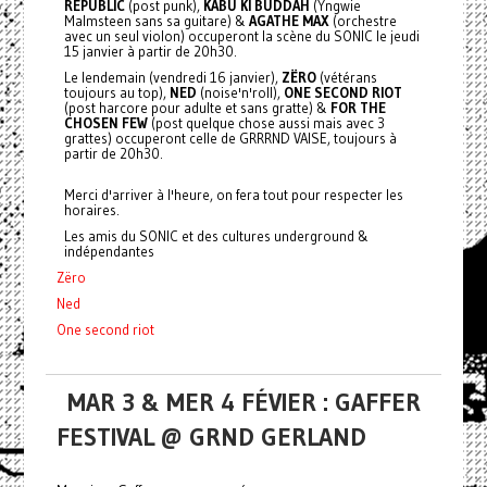
REPUBLIC
(post punk),
KABU KI BUDDAH
(Yngwie
Malmsteen sans sa guitare) &
AGATHE MAX
(orchestre
avec un seul violon) occuperont la scène du SONIC le jeudi
15 janvier à partir de 20h30.
Le lendemain (vendredi 16 janvier),
ZËRO
(vétérans
toujours au top),
NED
(noise'n'roll),
ONE SECOND RIOT
(post harcore pour adulte et sans gratte) &
FOR THE
CHOSEN FEW
(post quelque chose aussi mais avec 3
grattes) occuperont celle de GRRRND VAISE, toujours à
partir de 20h30.
Merci d'arriver à l'heure, on fera tout pour respecter les
horaires.
Les amis du SONIC et des cultures underground &
indépendantes
Zëro
Ned
One second riot
MAR 3 & MER 4 FÉVIER : GAFFER
FESTIVAL @ GRND GERLAND