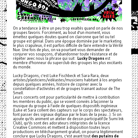
On a tendance à être un peu trop exaltés quand on parle de nos
groupes favoris. Forcément, au bout d'un moment, vous
émettez quelques doutes quand on claironne que tel ou tel
groupe est génial. Dans une époque dominée par le marketing
le plus crapuleux, il est parfois difficile de faire entendre la Vérité
Nue. Une fois de plus, on va pourtant vous demander de
conjurer vos soupçons, d'abandonner toute résistance et de
répéter avec nous la phrase qui suit :
Lucky Dragons
est
membre d'honneur du superclub des groupes les plus excitants
du monde.
Lucky Dragons, c'est Luke Fischbeck et Sara Rara, deux
artistes/plasticiens/
vidéastes/musiciens habitant à los angeles
depuis quelques années, histoire de copiner avec la
constellation d'activistes et de groupes trainant autour de The
Smell.
Leurs concerts ont pour particularité de mettre à contribution
les membres du public, qui se voient conviés à façonner la
musique du groupe à l'aide de quelques dispositifs ingénieux
(Luke et Sara collent des capteurs sur le corps des spectateurs,
font passer des signaux digitaux par le biais de la peau...). Si on
ajoute qu'ils animent un atelier de dessin participatif (le Sumi Ink
Club), qu'ils sont des adorateurs intégristes de la licence
Creative Commons et mettent à disposition toutes leurs
productions en téléchargement gratuit, on pourra légitimement
conclure que Lucky Dragons, c'est avant tout
des putains de