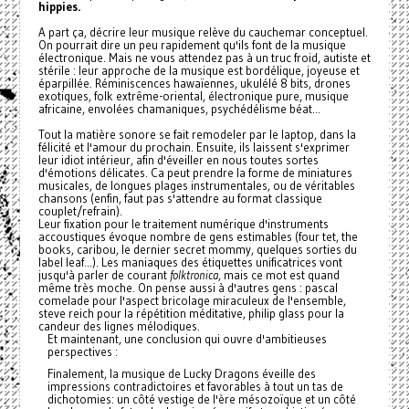
hippies.
A part ça, décrire leur musique relève du cauchemar conceptuel.
On pourrait dire un peu rapidement qu'ils font de la musique
électronique. Mais ne vous attendez pas à un truc froid, autiste et
stérile : leur approche de la musique est bordélique, joyeuse et
éparpillée. Réminiscences hawaïennes, ukulélé 8 bits, drones
exotiques, folk extrême-oriental, électronique pure, musique
africaine, envolées chamaniques, psychédélisme béat...
Tout la matière sonore se fait remodeler par le laptop, dans la
félicité et l'amour du prochain. Ensuite, ils laissent s'exprimer
leur idiot intérieur, afin d'éveiller en nous toutes sortes
d'émotions délicates. Ca peut prendre la forme de miniatures
musicales, de longues plages instrumentales, ou de véritables
chansons (enfin, faut pas s'attendre au format classique
couplet/refrain).
Leur fixation pour le traitement numérique d'instruments
accoustiques évoque nombre de gens estimables (four tet, the
books, caribou, le dernier secret mommy, quelques sorties du
label leaf...). Les maniaques des étiquettes unificatrices vont
jusqu'à parler de courant
folktronica
, mais ce mot est quand
même très moche. On pense aussi à d'autres gens : pascal
comelade pour l'aspect bricolage miraculeux de l'ensemble,
steve reich pour la répétition méditative, philip glass pour la
candeur des lignes mélodiques.
Et maintenant, une conclusion qui ouvre d'ambitieuses
perspectives :
Finalement, la musique de Lucky Dragons éveille des
impressions contradictoires et favorables à tout un tas de
dichotomies: un côté vestige de l'ère mésozoïque et un côté