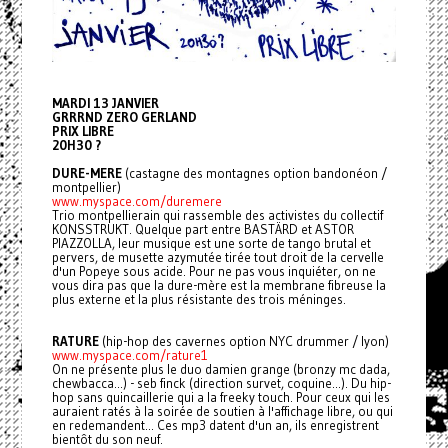
MARDI 13 JANVIER
GRRRND ZERO GERLAND
PRIX LIBRE
20H30 ?
DURE-MERE
(castagne des montagnes option bandonéon /
montpellier)
www.myspace.com/duremere
Trio montpellierain qui rassemble des activistes du collectif
KONSSTRUKT. Quelque part entre BASTÄRD et ASTOR
PIAZZOLLA, leur musique est une sorte de tango brutal et
pervers, de musette azymutée tirée tout droit de la cervelle
d'un Popeye sous acide. Pour ne pas vous inquiéter, on ne
vous dira pas que la dure-mère est la membrane fibreuse la
plus externe et la plus résistante des trois méninges.
RATURE
(hip-hop des cavernes option NYC drummer / lyon)
www.myspace.com/rature1
On ne présente plus le duo damien grange (bronzy mc dada,
chewbacca...) - seb finck (direction survet, coquine...). Du hip-
hop sans quincaillerie qui a la freeky touch. Pour ceux qui les
auraient ratés à la soirée de soutien à l'affichage libre, ou qui
en redemandent... Ces mp3 datent d'un an, ils enregistrent
bientôt du son neuf.