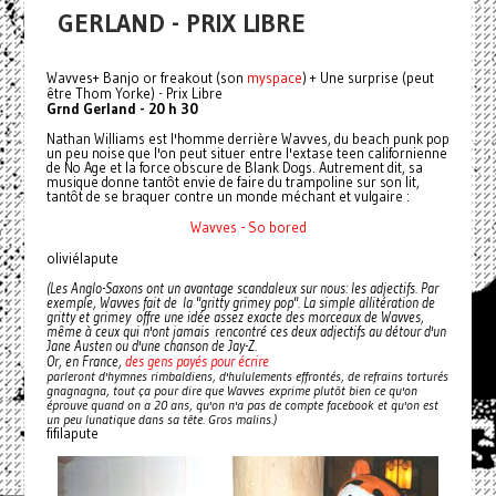
GERLAND - PRIX LIBRE
Wavves+ Banjo or freakout (son
myspace
) + Une surprise (peut
être Thom Yorke) - Prix Libre
Grnd Gerland - 20 h 30
Nathan Williams est l'homme derrière Wavves, du beach punk pop
un peu noise que l'on peut situer entre l'extase teen californienne
de No Age et la force obscure de Blank Dogs. Autrement dit, sa
musique donne tantôt envie de faire du trampoline sur son lit,
tantôt de se braquer contre un monde méchant et vulgaire :
Wavves - So bored
oliviélapute
(Les Anglo-Saxons ont un avantage scandaleux sur nous: les adjectifs. Par
exemple, Wavves fait de la "gritty grimey pop". La simple allitération de
gritty et grimey offre une idée assez exacte des morceaux de Wavves,
même à ceux qui n'ont jamais rencontré ces deux adjectifs au détour d'un
Jane Austen ou d'une chanson de Jay-Z.
des gens payés pour écrire
Or, en France,
parleront d'hymnes rimbaldiens, d'hululements effrontés, de refrains torturés
gnagnagna, tout ça pour dire que Wavves exprime plutôt bien ce qu'on
éprouve quand on a 20 ans, qu'on n'a pas de compte facebook et qu'on est
un peu lunatique dans sa tête. Gros malins.)
fifilapute