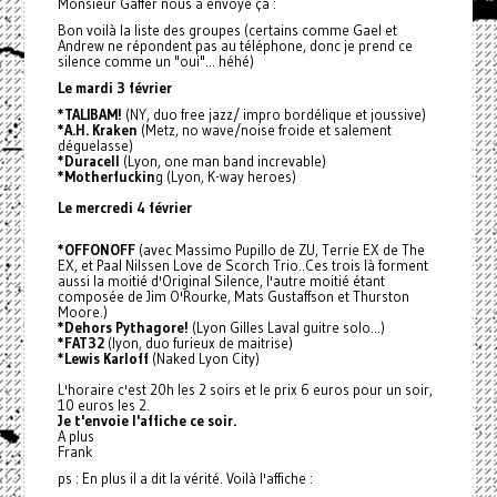
Monsieur Gaffer nous a envoyé ça :
Bon voilà la liste des groupes (certains comme Gael et
Andrew ne répondent pas au téléphone, donc je prend ce
silence comme un "oui"... héhé)
Le mardi 3 février
*TALIBAM!
(NY, duo free jazz/ impro bordélique et joussive)
*A.H. Kraken
(Metz, no wave/noise froide et salement
déguelasse)
*Duracell
(Lyon, one man band increvable)
*Motherfuckin
g (Lyon, K-way heroes)
Le mercredi 4 février
*OFFONOFF
(avec Massimo Pupillo de ZU, Terrie EX de The
EX, et Paal Nilssen Love de Scorch Trio..Ces trois là forment
aussi la moitié d'Original Silence, l'autre moitié étant
composée de Jim O'Rourke, Mats Gustaffson et Thurston
Moore.)
*Dehors Pythagore!
(Lyon Gilles Laval guitre solo...)
*FAT32
(lyon, duo furieux de maitrise)
*Lewis Karloff
(Naked Lyon City)
L'horaire c'est 20h les 2 soirs et le prix 6 euros pour un soir,
10 euros les 2.
Je t'envoie l'affiche ce soir.
A plus
Frank
ps : En plus il a dit la vérité. Voilà l'affiche :