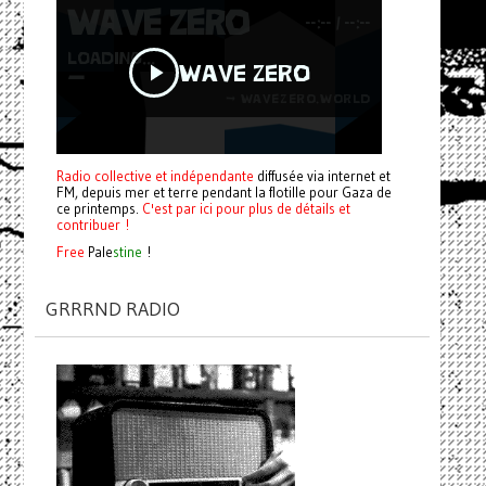
Radio collective et indépendante
diffusée via internet et
FM, depuis mer et terre pendant la flotille pour Gaza de
ce printemps.
C'est par ici pour plus de détails et
contribuer !
Free
Pale
stine
!
GRRRND RADIO