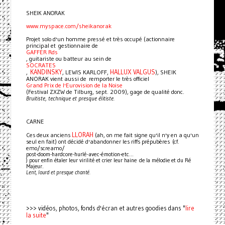
SHEIK ANORAK
www.myspace.com/sheikanorak
Projet solo d'un homme pressé et très occupé (actionnaire
principal et gestionnaire de
GAFFER Rds
, guitariste ou batteur au sein de
SOCRATES
KANDINSKY
HALLUX VALGUS
,
, LEWIS KARLOFF,
), SHEIK
ANORAK vient aussi de remporter le très officiel
Grand Prix de l'Eurovision de la Noise
(Festival ZXZW de Tilburg, sept. 2009), gage de qualité donc.
Bruitiste, technique et presque élitiste.
CARNE
LLORAH
Ces deux anciens
(ah, on me fait signe qu'il n'y en a qu'un
seul en fait) ont décidé d'abandonner les riffs prépubères (cf.
emo/screamo/
post-doom-hardcore-hurlé-avec-émotion-etc...
) pour enfin étaler leur virilité et crier leur haine de la mélodie et du Ré
Majeur.
Lent, lourd et presque chanté.
lire
>>> vidéos, photos, fonds d'écran et autres goodies dans "
la suite
"