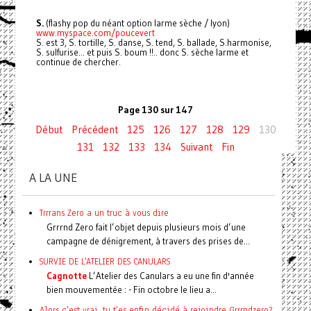
S.
(flashy pop du néant option larme sèche / lyon)
www.myspace.com/poucevert
S. est 3, S. tortille, S. danse, S. tend, S. ballade, S.harmonise,
S. sulfurise... et puis S. boum !!.. donc S. sèche larme et
continue de chercher.
Page 130 sur 147
Début
Précédent
125
126
127
128
129
130
131
132
133
134
Suivant
Fin
A LA UNE
Trrrans Zero a un truc à vous dire
Grrrnd Zero fait l’objet depuis plusieurs mois d’une
campagne de dénigrement, à travers des prises de...
SURVIE DE L'ATELIER DES CANULARS
Cagnotte
L’Atelier des Canulars a eu une fin d'année
bien mouvementée : - Fin octobre le lieu a...
Alors c'est vrai, tu t'es enfin décidé à rejoindre Grrrndzero?