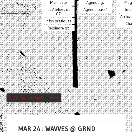
Manifeste
Agenda gz
Mag
les Ateliers de
Agenda passé
Ima
GZ
Archiv
Infos pratiques
Cha
Rejoindre gz
Nous Soutenir Via HelloAsso
MAR 24 : WAVVES @ GRND