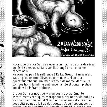
« Lorsque
Gregor
Samsa s'éveilla un matin au sortir de rêves
agités, il se retrouva dans son lit changé en un énorme
cancrelat. »
Ne vous fiez pas à la référence à Kafka,
Gregor
Samsa
n'est
pas un groupe pour élèves de terminale L, ni un tour-
opérateur tchèque. On retrouve tout de même, dans leurs
compositions, la même ambiance hantée et contemplative
que dans La Métamorphose.
Gregor
Samsar nous délivre un post-rock agrémenté
d'instruments exotiques (vibraphones, clarinette, violon). Les
voix de Champ Benett et Nikki Kingh sont aussi douces que
des petits pains au lait ou des gouttes d'eau frappant contre
la vitre. On peut écouter leur musique quand le jour se lève