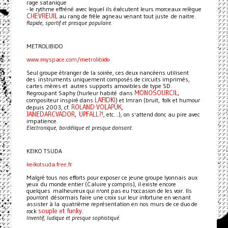
rage satanique
- le rythme effréné avec lequel ils éxécutent leurs morceaux relègue
CHEVREUIL
au rang de frêle agneau venant tout juste de naitre.
Rapide, sportif et presque populaire.
METROLIBIDO
www.myspace.com/metrolibido
Seul groupe étranger de la soirée, ces deux nancéens utilisent
des instruments uniquement composés de circuits imprimés,
cartes mères et autres supports amovibles de type SD.
MONOSOURCIL
Regroupant Saphy (hurleur habité dans
,
LAFIDKI
compositeur inspiré dans
) et Imran (bruit, folk et humour
ROLAND VOLAPÜK
depuis 2003, cf.
,
JANEDARCVADOR
UPFALL?!
,
, etc...), on s'attend donc au pire avec
impatience.
Electronique, bordélique et presque dansant.
KEIKO TSUDA
keikotsuda.free.fr
Malgré tous nos efforts pour exposer ce jeune groupe lyonnais aux
yeux du monde entier (Caluire y compris), il existe encore
quelques malheureux qui n'ont pas eu l'occasion de les voir. Ils
pourront désormais faire une croix sur leur infortune en venant
assister à la quatrième représentation en nos murs de ce duo de
souple et funky
rock
.
Inventif, ludique et presque sophistiqué.