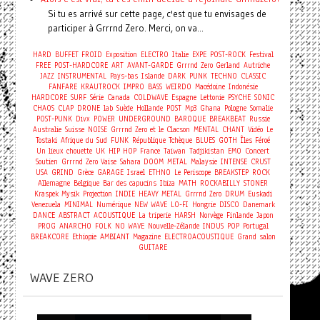
Si tu es arrivé sur cette page, c'est que tu envisages de
participer à Grrrnd Zero. Merci, on va...
HARD
BUFFET FROID
Exposition
ELECTRO
Italie
EXPE
POST-ROCK
Festival
FREE
POST-HARDCORE
ART
AVANT-GARDE
Grrrnd Zero Gerland
Autriche
JAZZ
INSTRUMENTAL
Pays-bas
Islande
DARK
PUNK
TECHNO
CLASSIC
FANFARE
KRAUTROCK
IMPRO
BASS
WEIRDO
Macédoine
Indonésie
HARDCORE
SURF
Série
Canada
COLDWAVE
Espagne
Lettonie
PSYCHE
SONIC
CHAOS
CLAP
DRONE
lab
Suède
Hollande
POST
Mp3
Ghana
Pologne
Somalie
POST-PUNK
Divx
POWER
UNDERGROUND
BAROQUE
BREAKBEAT
Russie
Australie
Suisse
NOISE
Grrrnd Zero et le Clacson
MENTAL
CHANT
Vidéo
Le
Tostaki
Afrique du Sud
FUNK
République Tchèque
BLUES
GOTH
Îles Féroé
Concert
Un lieux chouette
UK
HIP HOP
France
Taiwan
Tadjikistan
EMO
Soutien
Grrrnd Zero Vaise
Sahara
DOOM
METAL
Malaysie
INTENSE
CRUST
USA
GRIND
Grèce
GARAGE
Israel
ETHNO
Le Periscope
BREAKSTEP
ROCK
Allemagne
Belgique
Bar des capucins
Ibiza
MATH
ROCKABILLY
STONER
Kraspek Mysik
Projection
INDIE
HEAVY METAL
Grrrnd Zero
DRUM
Euskadi
Venezuela
MINIMAL
Numérique
NEW WAVE
LO-FI
Hongrie
DISCO
Danemark
DANCE
ABSTRACT
ACOUSTIQUE
La triperie
HARSH
Norvège
Finlande
Japon
PROG
ANARCHO
FOLK
NO WAVE
Nouvelle-Zélande
INDUS
POP
Portugal
BREAKCORE
Ethiopie
AMBIANT
Magazine
ELECTROACOUSTIQUE
Grand salon
GUITARE
WAVE ZERO