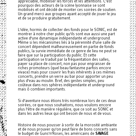
appréciable, mobiliser les forces et les attentions. C'est
pourquoi des acteurs de la scène lyonnaise se sont
mobilisés et ont décidé de monter ces soirées de soutien.
Un grand merci aux groupes ayant accepté de jouer le jeu
et de se produire gratuitement.
L'idée, hormis de collecter des fonds pour le SONIC, est de
montrer à notre cher public qu'ils sont eux aussi une part
active d'une dynamique indépendante et underground.
Même si les mécanismes liés à la pérennité d'une salle de
concert dépendent malheureusement en partie de fonds
publics, la survie immédiate de ce genre de lieu ne peut se
faire que sur la participation du public. Et cette
participation se traduit par la fréquentation des salles,
payer sa place de concert, non pas pour engraisser de
riches promoteurs (quel beau fantasme parfois encore
vivace) mais pour couvrir les frais inhérents à ces mêmes
concerts, prendre un verre au bar pour apporter un peu
plus d'eau au moulin. Bref, des gestes simples, peu
coûteux dans nos sphères indépendante et underground
mais ô combien importants.
Si d'aventure nous étions très nombreux lors de ces deux
soirées, ce que nous souhaitons, nous voulons encore
plus l'être de manière régulière, que ce soit au SONIC et
dans les autres lieux qui ont besoin de nous et de vous.
Histoire de nous pousser à sortir de la morosité ambiante
et de nous prouver qu'on peut faire de bons concerts sans
le budget de Guns'n'Roses, les américains de
SAVAGE