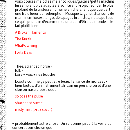
voix/douces mélodies mélancoliques/guitare/petits machins
lui semblant plus adaptée à son Grand Projet : sonder le plus
profond de la tristesse humaine en cherchant quelque part
une frêle lueur de rédemption. Musique tzigane, chansons de
marins cirrhosés, tango, dérapages bruitistes, il attrape tout
ce qu'il peut afin d'exprimer sa douleur d'être au monde. Il le
fait plutôt bien.
A Broken Flamenco
The Kursk
What's Wrong
Forty Days
Thee, stranded horse -
folk -
kora + voix + nez bouché
Ecoute comme ça peut être beau, l'alliance de morceaux
bien foutus, d'un instrument africain un peu chelou et d'une
cloison nasale obstruée :
so goes the pulse
sharpened suede
misty mist (t-rex cover)
+ probablement autre chose. On se donne jusqu'à la veille du
concert pour choisir quoi.