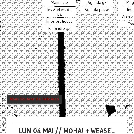
Manifeste
Agenda gz
Mag
les Ateliers de
Agenda passé
Ima
GZ
Archiv
Infos pratiques
Cha
Rejoindre gz
Nous Soutenir Via HelloAsso
LUN 04 MAI // MOHA! + WEASEL