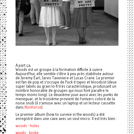
A part ça,
Woods
est un groupe à la formation difficile à suivre.
Aujourd'hui, elle semble s'être à peu près stabilisée autour
de Jeremy Earl, Jarvis Taveniere et Lucas Crane. Le premier
est fan de pop et s'occupe de Fuck it tapes et Woodsist (deux
super labels au grain lo-fi très caractéristique, produisant un
nombre honorable de groupes qui nous font paraître le
temps moins long). Le deuxième joue aussi avec les punks de
meneguar, et le troisième provient de l'univers coloré de la
noise snob (il s'amuse avec un laptop et un lecteur cassette
dans
Nonhorse
).
Le premier album (how to survive in the woods) a été
enregistré dans une cave avec un seul micro. Il est très bien :
woods - holes
woods - broke