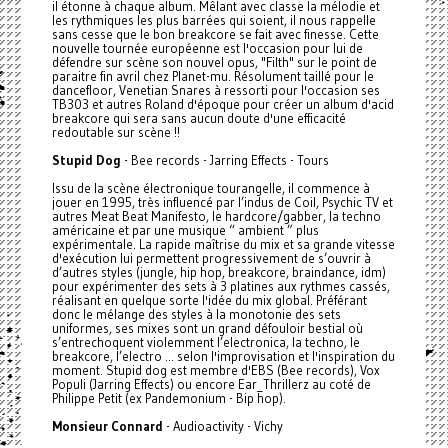
il étonne à chaque album. Mêlant avec classe la mélodie et
les rythmiques les plus barrées qui soient, il nous rappelle
sans cesse que le bon breakcore se fait avec finesse. Cette
nouvelle tournée européenne est l'occasion pour lui de
défendre sur scène son nouvel opus, "Filth" sur le point de
paraitre fin avril chez Planet-mu. Résolument taillé pour le
dancefloor, Venetian Snares à ressorti pour l'occasion ses
TB303 et autres Roland d'époque pour créer un album d'acid
breakcore qui sera sans aucun doute d'une efficacité
redoutable sur scène !!
Stupid Dog
- Bee records - Jarring Effects - Tours
Issu de la scène électronique tourangelle, il commence à
jouer en 1995, très influencé par l’indus de Coil, Psychic TV et
autres Meat Beat Manifesto, le hardcore/gabber, la techno
américaine et par une musique “ ambient ” plus
expérimentale. La rapide maîtrise du mix et sa grande vitesse
d'exécution lui permettent progressivement de s’ouvrir à
d’autres styles (jungle, hip hop, breakcore, braindance, idm)
pour expérimenter des sets à 3 platines aux rythmes cassés,
réalisant en quelque sorte l'idée du mix global. Préférant
donc le mélange des styles à la monotonie des sets
uniformes, ses mixes sont un grand défouloir bestial où
s’entrechoquent violemment l’electronica, la techno, le
breakcore, l’electro ... selon l'improvisation et l'inspiration du
moment. Stupid dog est membre d'EBS (Bee records), Vox
Populi (Jarring Effects) ou encore Ear_Thrillerz au coté de
Philippe Petit (ex Pandemonium - Bip hop).
Monsieur Connard
- Audioactivity - Vichy