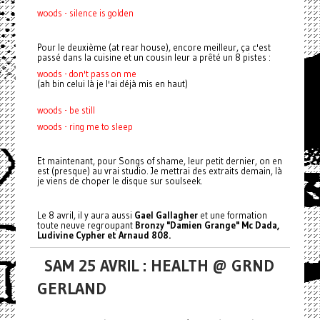
woods - silence is golden
Pour le deuxième (at rear house), encore meilleur, ça c'est
passé dans la cuisine et un cousin leur a prêté un 8 pistes :
woods - don't pass on me
(ah bin celui là je l'ai déjà mis en haut)
woods - be still
woods - ring me to sleep
Et maintenant, pour Songs of shame, leur petit dernier, on en
est (presque) au vrai studio. Je mettrai des extraits demain, là
je viens de choper le disque sur soulseek.
Le 8 avril, il y aura aussi
Gael Gallagher
et une formation
toute neuve regroupant
Bronzy "Damien Grange" Mc Dada,
Ludivine Cypher et Arnaud 808.
SAM 25 AVRIL : HEALTH @ GRND
GERLAND