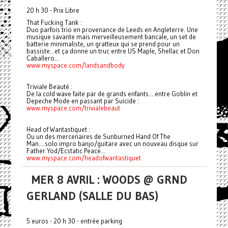
20 h 30 - Prix Libre
That Fucking Tank :
Duo parfois trio en provenance de Leeds en Angleterre. Une
musique savante mais merveilleusement bancale, un set de
batterie minimaliste, un gratteux qui se prend pour un
bassiste...et ça donne un truc entre US Maple, Shellac et Don
Caballero...
www.myspace.com/landsandbody
Triviale Beauté :
De la cold wave faite par de grands enfants....entre Goblin et
Depeche Mode en passant par Suicide :
www.myspace.com/trivialebeaut
Head of Wantastiquet :
Ou un des mercenaires de Sunburned Hand Of The
Man....solo impro banjo/guitare avec un nouveau disque sur
Father Yod/Ecstatic Peace...
www.myspace.com/
headofwantastiquet
MER 8 AVRIL : WOODS @ GRND
GERLAND (SALLE DU BAS)
5 euros - 20 h 30 - entrée parking