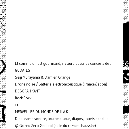
Et comme on est gourmand, il y aura aussi les concerts de :
80DATES
Seiji Murayama & Damien Grange
Drone noise / Batterie électroacoustique (France/Japon)
DEBORAH KANT
Rock Rock
+++
MERVEILLES DU MONDE DE H.A.K.
Diaporama sonore, tourne disque, diapos, jouets bending…
@ Grrrnd Zero Gerland (salle du rez-de-chaussée)