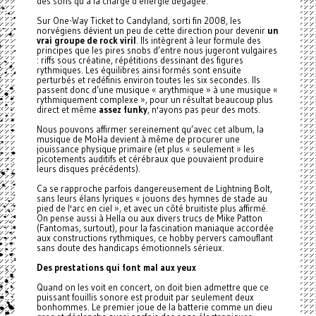
des sons qu’à la charge d’énergie dégagée.
Sur One-Way Ticket to Candyland, sorti fin 2008, les
norvégiens dévient un peu de cette direction pour devenir
un
vrai groupe de rock viril
. Ils intègrent à leur formule des
principes que les pires snobs d’entre nous jugeront vulgaires
: riffs sous créatine, répétitions dessinant des figures
rythmiques. Les équilibres ainsi formés sont ensuite
perturbés et redéfinis environ toutes les six secondes. Ils
passent donc d’une musique « arythmique » à une musique «
rythmiquement complexe », pour un résultat beaucoup plus
direct et même
assez funky
, n'ayons pas peur des mots.
Nous pouvons affirmer sereinement qu’avec cet album, la
musique de MoHa devient à même de procurer une
jouissance physique primaire (et plus « seulement » les
picotements auditifs et cérébraux que pouvaient produire
leurs disques précédents).
Ca se rapproche parfois dangereusement de Lightning Bolt,
sans leurs élans lyriques « jouons des hymnes de stade au
pied de l'arc en ciel », et avec un côté bruitiste plus affirmé.
On pense aussi à Hella ou aux divers trucs de Mike Patton
(Fantomas, surtout), pour la fascination maniaque accordée
aux constructions rythmiques, ce hobby pervers camouflant
sans doute des handicaps émotionnels sérieux.
Des prestations qui font mal aux yeux
Quand on les voit en concert, on doit bien admettre que ce
puissant fouillis sonore est produit par seulement deux
bonhommes. Le premier joue de la batterie comme un dieu