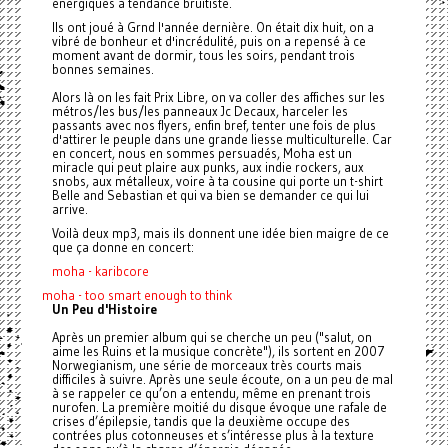
énergiques à tendance bruitiste.
Ils ont joué à Grnd l'année dernière. On était dix huit, on a
vibré de bonheur et d'incrédulité, puis on a repensé à ce
moment avant de dormir, tous les soirs, pendant trois
bonnes semaines.
Alors là on les fait Prix Libre, on va coller des affiches sur les
métros/les bus/les panneaux Jc Decaux, harceler les
passants avec nos flyers, enfin bref, tenter une fois de plus
d'attirer le peuple dans une grande liesse multiculturelle. Car
en concert, nous en sommes persuadés, Moha est un
miracle qui peut plaire aux punks, aux indie rockers, aux
snobs, aux métalleux, voire à ta cousine qui porte un t-shirt
Belle and Sebastian et qui va bien se demander ce qui lui
arrive.
Voilà deux mp3, mais ils donnent une idée bien maigre de ce
que ça donne en concert:
moha - karibcore
moha - too smart enough to think
Un Peu d'Histoire
Après un premier album qui se cherche un peu ("salut, on
aime les Ruins et la musique concrète"), ils sortent en 2007
Norwegianism, une série de morceaux très courts mais
difficiles à suivre. Après une seule écoute, on a un peu de mal
à se rappeler ce qu’on a entendu, même en prenant trois
nurofen. La première moitié du disque évoque une rafale de
crises d’épilepsie, tandis que la deuxième occupe des
contrées plus cotonneuses et s’intéresse plus à la texture