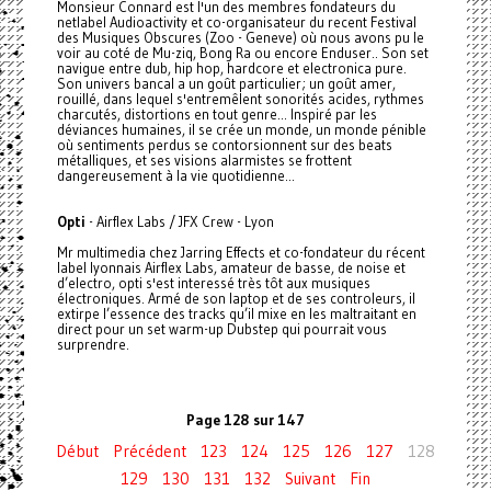
Monsieur Connard est l'un des membres fondateurs du
netlabel Audioactivity et co-organisateur du recent Festival
des Musiques Obscures (Zoo - Geneve) où nous avons pu le
voir au coté de Mu-ziq, Bong Ra ou encore Enduser.. Son set
navigue entre dub, hip hop, hardcore et electronica pure.
Son univers bancal a un goût particulier; un goût amer,
rouillé, dans lequel s'entremêlent sonorités acides, rythmes
charcutés, distortions en tout genre... Inspiré par les
déviances humaines, il se crée un monde, un monde pénible
où sentiments perdus se contorsionnent sur des beats
métalliques, et ses visions alarmistes se frottent
dangereusement à la vie quotidienne...
Opti
- Airflex Labs / JFX Crew - Lyon
Mr multimedia chez Jarring Effects et co-fondateur du récent
label lyonnais Airflex Labs, amateur de basse, de noise et
d’electro, opti s'est interessé très tôt aux musiques
électroniques. Armé de son laptop et de ses controleurs, il
extirpe l’essence des tracks qu’il mixe en les maltraitant en
direct pour un set warm-up Dubstep qui pourrait vous
surprendre.
Page 128 sur 147
Début
Précédent
123
124
125
126
127
128
129
130
131
132
Suivant
Fin