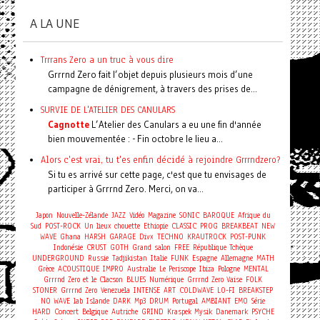
A LA UNE
Trrrans Zero a un truc à vous dire
Grrrnd Zero fait l’objet depuis plusieurs mois d’une
campagne de dénigrement, à travers des prises de...
SURVIE DE L'ATELIER DES CANULARS
Cagnotte
L’Atelier des Canulars a eu une fin d'année
bien mouvementée : - Fin octobre le lieu a...
Alors c'est vrai, tu t'es enfin décidé à rejoindre Grrrndzero?
Si tu es arrivé sur cette page, c'est que tu envisages de
participer à Grrrnd Zero. Merci, on va...
Japon
Nouvelle-Zélande
JAZZ
Vidéo
Magazine
SONIC
BAROQUE
Afrique du
Sud
POST-ROCK
Un lieux chouette
Ethiopie
CLASSIC
PROG
BREAKBEAT
NEW
WAVE
Ghana
HARSH
GARAGE
Divx
TECHNO
KRAUTROCK
POST-PUNK
Indonésie
CRUST
GOTH
Grand salon
FREE
République Tchèque
UNDERGROUND
Russie
Tadjikistan
Italie
FUNK
Espagne
Allemagne
MATH
Grèce
ACOUSTIQUE
IMPRO
Australie
Le Periscope
Ibiza
Pologne
MENTAL
Grrrnd Zero et le Clacson
BLUES
Numérique
Grrrnd Zero Vaise
FOLK
STONER
Grrrnd Zero
Venezuela
INTENSE
ART
COLDWAVE
LO-FI
BREAKSTEP
NO WAVE
lab
Islande
DARK
Mp3
DRUM
Portugal
AMBIANT
EMO
Série
Concert
HARD
Belgique
Autriche
GRIND
Kraspek Mysik
Danemark
PSYCHE