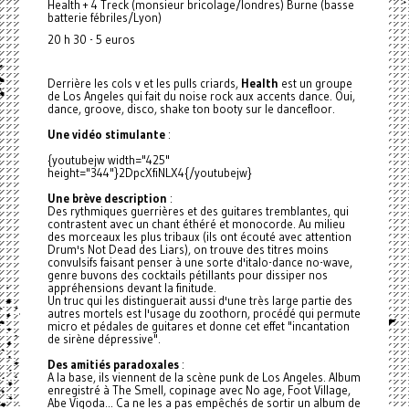
Health + 4 Treck (monsieur bricolage/londres) Burne (basse
batterie fébriles/Lyon)
20 h 30 - 5 euros
Derrière les cols v et les pulls criards,
Health
est un groupe
de Los Angeles qui fait du noise rock aux accents dance. Oui,
dance, groove, disco, shake ton booty sur le dancefloor.
Une vidéo stimulante
:
{youtubejw width="425"
height="344"}2DpcXfiNLX4{/youtubejw}
Une brève description
:
Des rythmiques guerrières et des guitares tremblantes, qui
contrastent avec un chant éthéré et monocorde. Au milieu
des morceaux les plus tribaux (ils ont écouté avec attention
Drum's Not Dead des Liars), on trouve des titres moins
convulsifs faisant penser à une sorte d'italo-dance no-wave,
genre buvons des cocktails pétillants pour dissiper nos
appréhensions devant la finitude.
Un truc qui les distinguerait aussi d'une très large partie des
autres mortels est l'usage du zoothorn, procédé qui permute
micro et pédales de guitares et donne cet effet "incantation
de sirène dépressive".
Des amitiés paradoxales
:
A la base, ils viennent de la scène punk de Los Angeles. Album
enregistré à The Smell, copinage avec No age, Foot Village,
Abe Vigoda... Ca ne les a pas empêchés de sortir un album de