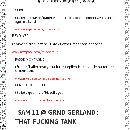
GI JOE
(Italie) duo basse/batterie furieux, collaborent souvent avec Zurich
against Zurich
www.myspace.com/gijoesucks
REVOLVER
(Norvège) free jazz bruitiste et expérimentions sonores
www.myspace.com/revolverduo
PASSE MONTAGNE
(France/Italie) heavy-math-rock épileptique avec le batteur de
CHEVREUIL
www.myspace.com/passemontagne
CLAUDIO ROCCHETTI
(Italie) expé/impro/bidouillages
www.myspace.com/claudiorocchetti
SAM 11 @ GRND GERLAND :
THAT FUCKING TANK