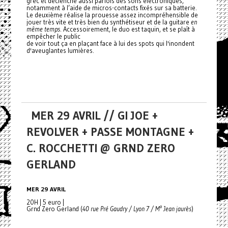
grec et déclenche aussi parfois des sons électroniques,
notamment à l’aide de micros-contacts fixés sur sa batterie.
Le deuxième réalise la prouesse assez incompréhensible de
jouer très vite et très bien du synthétiseur et de la guitare
en
même temps
. Accessoirement, le duo est taquin, et se plaît à
empêcher le public
de voir tout ça en plaçant face à lui des spots qui l'inondent
d'aveuglantes lumières.
MER 29 AVRIL // GI JOE +
REVOLVER + PASSE MONTAGNE +
C. ROCCHETTI @ GRND ZERO
GERLAND
MER 29 AVRIL
20H | 5 euro |
Grnd Zero Gerland (
40 rue Pré Gaudry / Lyon 7 / M° Jean jaurès
)