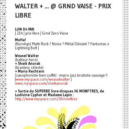
WALTER + ... @ GRND VAISE - PRIX
LIBRE
LUN 04 MAI
| 21h | prix libre | Grnd Zero Vaise
MoHa!
(Norvège) Math Rock ? Noise ? Métal Déviant ? Fantomas x
Lightning Bolt |
Weasel Walter
(batteur hero)
+ Sheik Anorak
(branleur céleste)
+ Mario Rechtern
(saxophoniste bien coiffé) - impro jazz bruitiste sauvage !!
|
www.myspace.com/weaselwalter
|
www.myspace.com/sheikanorak
+ Sortie du SUPERBE livre-disques 36 MONFTRES, de
Ludivine Cypher et Madame Lapin :
http://www.myspace.com/36monftres