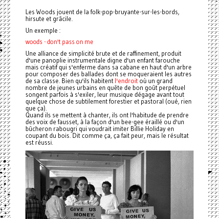
Les Woods jouent de la folk-pop-bruyante-sur-les-bords,
hirsute et grâcile.
Un exemple :
woods - don't pass on me
Une alliance de simplicité brute et de raffinement, produit
d'une panoplie instrumentale digne d'un enfant farouche
mais créatif qui s'enferme dans sa cabane en haut d'un arbre
pour composer des ballades dont se moqueraient les autres
de sa classe. Bien qu'
ils habitent
l'endroit
où un grand
nombre de jeunes
urbains
en quête de bon goût perpétuel
songent parfois à s'exiler, leur musique dégage avant tout
quelque chose de subtilement forestier et pastoral (oué, rien
que ça).
Quand ils se mettent à chanter, ils ont l'habitude de prendre
des voix de fausset, à la façon d'un bee-gee éraillé ou d'un
bûcheron rabougri qui voudrait imiter Billie Holiday en
coupant du bois. Dit comme ça, ça fait peur, mais le résultat
est réussi.