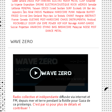
Suède
Sahara
INDIE
POP
FANFARE
ELECTRO
HEAVY METAL
CLAP
Finlande
La triperie
Exposition
DRONE
ELECTROACOUSTIQUE
ROCK
WEIRDO
Somalie
Lettonie
MINIMAL
Taiwan
DISCO
Israel
Soutien
SURF
Euskadi
UK
Bar des
capucins
Îles Féroé
INDUS
Macédoine
HARDCORE
PUNK
Hollande
BUFFET
FROID
Grrrnd Zero Gerland
Pays-bas
Le Tostaki
CHANT
Hongrie
ABSTRACT
France
Canada
GUITARE
POST-HARDCORE
CHAOS
INSTRUMENTAL
Festival
ROCKABILLY
DOOM
USA
EXPE
POWER
HIP HOP
Norvège
AVANT-GARDE
Suisse
Projection
ANARCHO
ETHNO
BASS
BREAKCORE
Malaysie
NOISE
POST
DANCE
METAL
WAVE ZERO
Radio collective et indépendante
diffusée via internet et
FM, depuis mer et terre pendant la flotille pour Gaza de
ce printemps.
C'est par ici pour plus de détails et
contribuer !