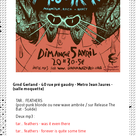
Grnd Gerland
- 40 rue pré gaudry
- Metro Jean Jaures
-
(salle moquette)
TAR... FEATHERS
(post-punk blonde ou new-wave ambrée / sur Release The
Bat - Suède)
Deux mp3 :
tar... feathers - was it even there
tar... feathers - forever is quite some time