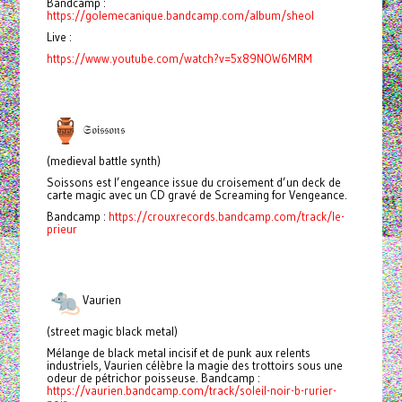
Bandcamp :
https://golemecanique.bandcamp.com/album/sheol
Live :
https://www.youtube.com/watch?v=5x89NOW6MRM
𝔖𝔬𝔦𝔰𝔰𝔬𝔫𝔰
(medieval battle synth)
Soissons est l’engeance issue du croisement d’un deck de
carte magic avec un CD gravé de Screaming for Vengeance.
Bandcamp :
https://crouxrecords.bandcamp.com/track/le-
prieur
Vaurien
(street magic black metal)
Mélange de black metal incisif et de punk aux relents
industriels, Vaurien célèbre la magie des trottoirs sous une
odeur de pétrichor poisseuse. Bandcamp :
https://vaurien.bandcamp.com/track/soleil-noir-b-rurier-