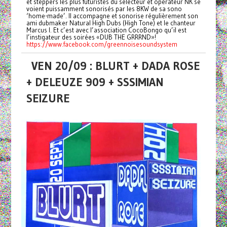
et steppers les plus futuristes du sélecteur et opérateur NK se
voient puissamment sonorisés par les 8KW de sa sono
‘home-made’. Il accompagne et sonorise régulièrement son
ami dubmaker Natural High Dubs (High Tone) et le chanteur
Marcus I. Et c’est avec l’association CocoBongo qu’il est
l’instigateur des soirées «DUB THE GRRRND»!
https://www.facebook.com/greennoisesoundsystem
VEN 20/09 : BLURT + DADA ROSE
+ DELEUZE 909 + SSSIMIAN
SEIZURE