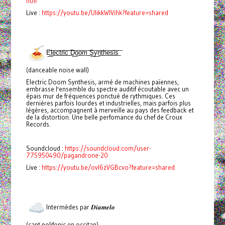
noir
Live :
https://youtu.be/UlikkWIVihk?feature=shared
E͟͞l͟͞e͟͞c͟͞t͟͞r͟͞i͟͞c͟͞ ͟͞D͟͞o͟͞o͟͞m͟͞ ͟͞S͟͞y͟͞n͟͞t͟͞h͟͞e͟͞s͟͞i͟͞s͟͞
(danceable noise wall)
Electric Doom Synthesis, armé de machines païennes,
embrasse l'ensemble du spectre auditif écoutable avec un
épais mur de fréquences ponctué de rythmiques. Ces
dernières parfois lourdes et industrielles, mais parfois plus
légères, accompagnent à merveille au pays des feedback et
de la distortion. Une belle perfomance du chef de Croux
Records.
Soundcloud :
https://soundcloud.com/user-
775950490/pagandrone-20
Live :
https://youtu.be/ovI6zVGBcvo?feature=shared
Intermèdes par 𝑫𝒊𝒂𝒎𝒆𝒍𝒐
(cant polifonic en occitan)