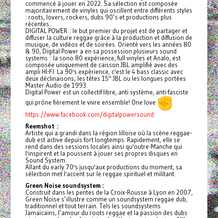
commencé à jouer en 2022. Sa sélection est composée
majoritairement de vinyles qui oscillent entre différents styles
: roots, lovers, rockers, dubs 90’s et productions plus
récentes.
DIGITAL POWER : le but premier du projet est de partager et
diffuser la culture reggae grâce à la production et diffusion de
musique, de vidéos et de soirées. Orienté vers les années 80
& 90, Digital Power a en sa possession plusieurs sound
systems : la sono 80 expérience, full vinyles et Analo, est
composée uniquement de caisson JBL amplifié avec des
ampli HI-FI. La 90's expérience, c'est le 4 bass classic avec
deux déclinaisons; les têtes 15" JBL ou les longues portées
Master Audio de 1993.
Digital Power est un collectif libre, anti système, anti-fasciste
qui prône fièrement le vivre ensemble! One love
https://www.facebook.com/digitalpowersound
Reemshot :
Artiste qui a grandi dans la région lilloise où la scène reggae-
dub est active depuis fort longtemps. Rapidement, elle se
rend dans des sessions locales ainsi qu'outre-Manche qui
l'inspirent et la poussent à jouer ses propres disques en
Sound System.
Allant du early 70's jusqu'aux productions du moment, sa
sélection met l'accent sur le reggae spirituel et militant.
Green Noise soundsystem :
Construit dans les pentes de la Croix-Rousse à Lyon en 2007,
Green Noise s’illustre comme un soundsystem reggae dub,
traditionnel et tout terrain. Tels les soundsystems
Jamaïcains, l’amour du roots reggae et la passion des dubs