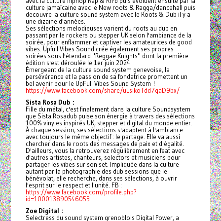
avec la culture hiphop Rap & Rn'b puis evoluent ensuite par la
culture jamaïcaine avec le New roots & Ragga/dancehall puis
decouvre la culture sound system avec le Roots & Dub il y a
une dizaine d'années.
Ses sélections melodieuses varient du roots au dub en
passant par le rockers ou stepper UK selon l'ambiance de la
soirée, pour enflammer et captiver les amateurices de good
vibes. Upfull Vibes Sound crée également ses propres
soirées sous l'étendard "Reggae Knights" dont la première
édition s'est déroulée le 1er juin 2024.
Émergeant de la culture sound system genevoise, la
persévérance et la passion de sa fondatrice promettent un
bel avenir pour le UpFull Vibes Sound System !
https://www.facebook.com/share/uLsikoTdd7qaD9bx/
Sista Rosa Dub :
Fille du métal, c'est finalement dans la culture Soundsystem
que Sista Rosadub puise son énergie à travers des sélections
100% vinyles inspirés UK, stepper et digital du monde entier.
À chaque session, ses sélections s'adaptent à l'ambiance
avec toujours le même objectif : le partage. Elle va aussi
chercher dans le roots des messages de paix et d'égalité.
D'ailleurs, vous la retrouverez régulièrement en feat avec
d'autres artistes, chanteurs, selectors et musiciens pour
partager les vibes sur son set. Impliquée dans la culture
autant par la photographie des dub sessions que le
bénévolat, elle recherche, dans ses sélections, à ouvrir
l'esprit sur le respect et l'unité. FB :
https://www.facebook.com/profile.php?
id=100013890546053
Zoe Digital :
Selectress du sound system grenoblois Digital Power, a