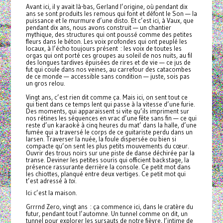
Avant ici, il y avait là-bas, Gerland l’origine, où pendant dix
ans se sont produits les remous qui font et défont le Son — la
puissance et le murmure d’une disto. Et c’est ici, à Vaux, que
pendant dix ans, nous avons construit — un chantier
mythique, des structures qui ont poussé comme des petites
fleurs dans le béton. Les voix profondes qui ont peuplé les
locaux, à l’écho toujours présent : les voix de toutes les
orgas qui ont porté ces groupes au soleil de nos nuits, au fil
des longues tardives épuisées de rires et de vie — ce jus de
fut qui coule dans nos veines, au carrefour des catacombes
de ce monde — accessible sans condition — juste, sois pas
un gros relou.
Vingt ans, c’est rien dit comme ça. Mais ici, on sent tout ce
qui tient dans ce temps lent qui passe à la vitesse d’une furie.
Des moments, qui apparaissent si vite qu’ils impriment sur
nos rétines les séquences en vrac d’une fête sans fin — ce qui
reste d’un karaoké à cinq heures du mat’ dans la halle, d’une
fumée qui a traversé le corps de ce guitariste perdu dans un
larsen. Traverser la nuée, la foule dispersée ou bien si
compacte qu’on sent les plus petits mouvements du cœur.
Ouvrir des trous noirs sur une piste de danse déchirée par la
transe. Deviner les petites souris qui officient backstage, la
présence rassurante derrière la console. Ce petit mot dans
les chiottes, planqué entre deux vertiges. Ce petit mot qui
t’est adressé à
toi
.
Ici c’est la maison.
Grrrnd Zero, vingt ans : ça commence ici, dans le cratère du
futur, pendant tout l’automne. Un tunnel comme on dit, un
tunnel pour explorer les sursauts de notre fièvre, l’intime de