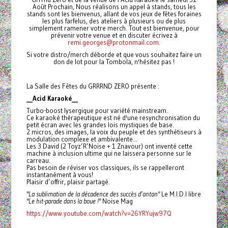
Août Prochain, Nous réalisons un appel à stands, tous les
stands sont les bienvenus, allant de vos jeux de fêtes foraines
les plus farfelus, des ateliers à plusieurs ou de plus
simplement ramener votre merch. Tout est bienvenue, pour
prévenir votre venue et en discuter écrivez à
remi.georges@protonmail.com.
Si votre distro/merch déborde et que vous souhaitez faire un
don de lot pour la Tombola, n'hésitez pas !
La Salle des Fêtes du GRRRND ZERO présente :
__Acid Karaoké__
Turbo-boost lysergique pour variété mainstream.
Ce karaoké thérapeutique est né d'une resynchronisation du
petit écran avec les grandes lois mystiques de base.
2 micros, des images, la voix du peuple et des synthétiseurs à
modulation complexe et ambivalente...
Les 3 David (2 Toyz’R’Noise + 1 Znavour) ont inventé cette
machine à inclusion ultime qui ne laissera personne sur le
carreau.
Pas besoin de réviser vos classiques, ils se rappelleront
instantanément à vous!
Plaisir d’offrir, plaisir partagé.
"La sublimation de la décadence des succès d’antan"
Le M.I.D.I libre
"Le hit-parade dans la boue !"
Noise Mag
https://www.youtube.com/watch?v=26YRYujw97Q
_______