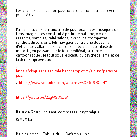
Les chef.fes de fil du non jazz nous font l'honneur de revenir
jouer à Gz.
Parasite Jazz est un faux trio de jazz jouant des musiques de
films imaginaires construit à partir de batterie, violon,
ressorts, samples, réitérations, overdubs, trompettes,
synthés, distorsions. Iels naviguent entre une douzaine
d'étiquettes allant du space rock indécis au dub infusé de
motorik, en passant par le folk médiéval, la transe
cartoonesque ; le tout sous le sceau du psychédélisme et de
la demi-improvisation.
>
https://disquesdelaspirale.bandcamp.com/album/parasite-
jazz
>
https://www.youtube.com/watch?v=KXX6_98C2NY
https://youtu.be/2zgWStXxJzA
Bain de Gong
- rouleau compresseur rythmique
(SMEX fam)
Bain de gong = Tabula Nul = Defective Unit