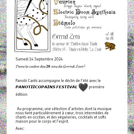
Samedi 14 Septembre 2024
𝓓𝓪𝓷𝓼 𝓵𝓮 𝓬𝓪𝓭𝓻𝓮 𝓭𝓮𝓼 𝟐𝟎 𝓪𝓷𝓼 𝓭𝓮 𝓖𝓻𝓻𝓻𝓷𝓭 𝓩𝓮𝓻𝓸 !
Panotii Cantii accompagne le déclin de l’été avec le
𝙋𝘼𝙉𝙊𝙏𝙄𝙄𝘾𝙊𝙋𝘼𝙄𝙉𝙎 𝙁𝙀𝙎𝙏𝙄𝙑𝘼𝙇
première
édition.
Au programme, une sélection d’artistes dont la musique
nous tient particulièrement à cœur, trois intermèdes de
chants en occitan, et des véganeries, cocktails et softs
maison pour le corps et l’esprit.
Avec: