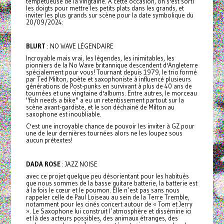
tempêtueuse de la vingtaine. À cette occasion, on s'est sorti
les doigts pour mettre les petits plats dans les grands, et
inviter les plus grands sur scène pour la date symbolique du
20/09/2024:
BLURT
: NO WAVE LÉGENDAIRE
Incroyable mais vrai, les légendes, les inimitables, les
pionniers de la No Wave britannique descendent d'Angleterre
spécialement pour vous! Tournant depuis 1979, le trio formé
par Ted Milton, poète et saxophoniste à influencé plusieurs
générations de Post-punks en survivant à plus de 40 ans de
tournées et une vingtaine d'albums. Entre autres, le morceau
"fish needs a bike" a eu un retentissement partout sur la
scène avant-gardiste, et le son déchainé de Milton au
saxophone est inoubliable.
C'est une incroyable chance de pouvoir les inviter à GZ pour
une de leur dernières tournées alors ne les loupez sous
aucun prétextes!
DADA ROSE
: JAZZ NOISE
avec ce projet quelque peu désorientant pour les habitués
que nous sommes de la basse guitare batterie, la batterie est
à la fois le cœur et le poumon. Elle n’est pas sans nous
rappeler celle de Paul Loiseau au sein de la Terre Tremble,
notamment pour les cinés concert autour de « Tom et Jerry
». Le Saxophone lui construit l’atmosphère et dissémine ici
et là des acteurs possibles, des animaux étranges, des