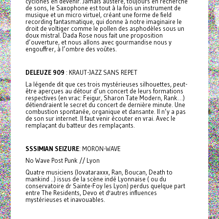
cyclones en devenir. Jamais austère, toujours en recherche
de sons, le Saxophone est tout à la fois un instrument de
musique et un micro virtuel, créant une forme de field
recording fantasmatique, qui donne à notre imaginaire le
droit de voltiger comme le pollen des asphodèles sous un
doux mistral. Dada Rose nous fait une proposition
d’ouverture, et nous allons avec gourmandise nous y
engouffrer, à l’ombre des voûtes.
DELEUZE 909
: KRAUT-JAZZ SANS REPET
La légende dit que ces trois mystérieuses silhouettes, peut-
être aperçues au détour d’un concert de leurs formations
respectives (en vrac: Feigur, Sharon Tate Modern, Rank…)
détiendraient le secret du concert de dernière minute. Une
combustion spontanée, organique et dansante. Il n’y a pas
de son sur internet. Il faut venir écouter en vrai. Avec le
remplaçant du batteur des remplaçants.
SSSIMIAN SEIZURE
: MORON-WAVE
No Wave Post Punk // Lyon
Quatre musiciens (lovataraxxx, Ran, Boucan, Death to
mankind ..) issus de la scène indé Lyonnaise ( ou du
conservatoire dr Sainte-Foy les Lyon) perdus quelque part
entre The Residents, Devo et d'autres influences
mystérieuses et inavouables.