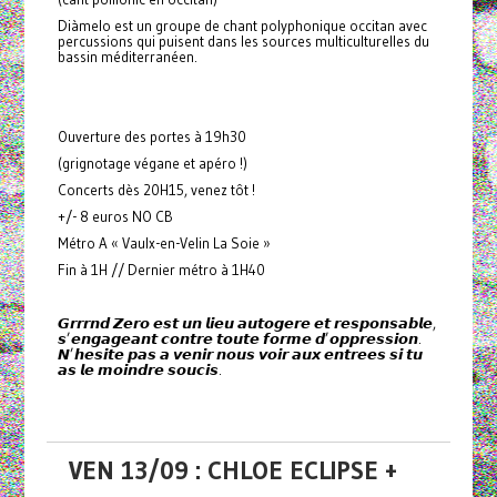
Diàmelo est un groupe de chant polyphonique occitan avec
percussions qui puisent dans les sources multiculturelles du
bassin méditerranéen.
Ouverture des portes à 19h30
(grignotage végane et apéro !)
Concerts dès 20H15, venez tôt !
+/- 8 euros NO CB
Métro A « Vaulx-en-Velin La Soie »
Fin à 1H // Dernier métro à 1H40
𝙂𝙧𝙧𝙧𝙣𝙙 𝙕𝙚𝙧𝙤 𝙚𝙨𝙩 𝙪𝙣 𝙡𝙞𝙚𝙪 𝙖𝙪𝙩𝙤𝙜𝙚𝙧𝙚 𝙚𝙩 𝙧𝙚𝙨𝙥𝙤𝙣𝙨𝙖𝙗𝙡𝙚,
𝙨’𝙚𝙣𝙜𝙖𝙜𝙚𝙖𝙣𝙩 𝙘𝙤𝙣𝙩𝙧𝙚 𝙩𝙤𝙪𝙩𝙚 𝙛𝙤𝙧𝙢𝙚 𝙙’𝙤𝙥𝙥𝙧𝙚𝙨𝙨𝙞𝙤𝙣.
𝙉’𝙝𝙚𝙨𝙞𝙩𝙚 𝙥𝙖𝙨 𝙖 𝙫𝙚𝙣𝙞𝙧 𝙣𝙤𝙪𝙨 𝙫𝙤𝙞𝙧 𝙖𝙪𝙭 𝙚𝙣𝙩𝙧𝙚𝙚𝙨 𝙨𝙞 𝙩𝙪
𝙖𝙨 𝙡𝙚 𝙢𝙤𝙞𝙣𝙙𝙧𝙚 𝙨𝙤𝙪𝙘𝙞𝙨.
VEN 13/09 : CHLOE ECLIPSE +