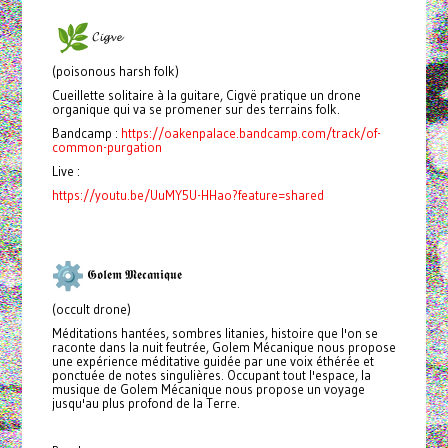
𝓒𝓲𝓰𝓿𝓮
(poisonous harsh folk)
Cueillette solitaire à la guitare, Cigvë pratique un drone
organique qui va se promener sur des terrains folk.
Bandcamp :
https://oakenpalace.bandcamp.com/track/of-
common-purgation
Live :
https://youtu.be/UuMY5U-HHao?feature=shared
𝕲𝖔𝖑𝖊𝖒 𝕸𝖊𝖈𝖆𝖓𝖎𝖖𝖚𝖊
(occult drone)
Méditations hantées, sombres litanies, histoire que l'on se
raconte dans la nuit feutrée, Golem Mécanique nous propose
une expérience méditative guidée par une voix éthérée et
ponctuée de notes singulières. Occupant tout l'espace, la
musique de Golem Mécanique nous propose un voyage
jusqu'au plus profond de la Terre.