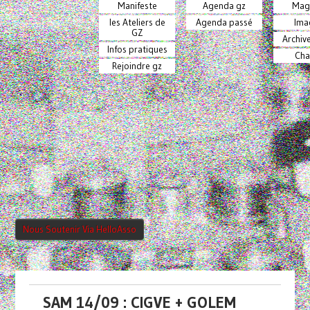
Manifeste
Agenda gz
Mag
les Ateliers de
Agenda passé
Ima
GZ
Archiv
Infos pratiques
Cha
Rejoindre gz
Nous Soutenir Via HelloAsso
SAM 14/09 : CIGVE + GOLEM