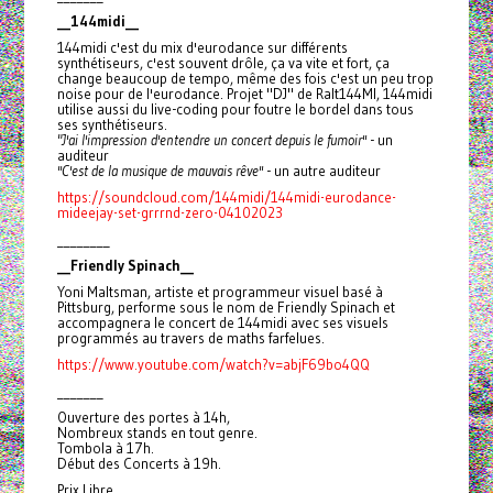
__144midi__
144midi c'est du mix d'eurodance sur différents
synthétiseurs, c'est souvent drôle, ça va vite et fort, ça
change beaucoup de tempo, même des fois c'est un peu trop
noise pour de l'eurodance. Projet "DJ" de Ralt144MI, 144midi
utilise aussi du live-coding pour foutre le bordel dans tous
ses synthétiseurs.
"J'ai l'impression d'entendre un concert depuis le fumoir''
- un
auditeur
''C'est de la musique de mauvais rêve''
- un autre auditeur
https://soundcloud.com/144midi/144midi-eurodance-
mideejay-set-grrrnd-zero-04102023
________
__Friendly Spinach__
Yoni Maltsman, artiste et programmeur visuel basé à
Pittsburg, performe sous le nom de Friendly Spinach et
accompagnera le concert de 144midi avec ses visuels
programmés au travers de maths farfelues.
https://www.youtube.com/watch?v=abjF69bo4QQ
_______
Ouverture des portes à 14h,
Nombreux stands en tout genre.
Tombola à 17h.
Début des Concerts à 19h.
Prix Libre