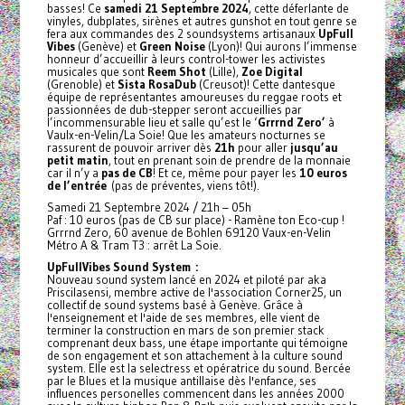
basses! Ce
samedi 21 Septembre 2024
, cette déferlante de
vinyles, dubplates, sirènes et autres gunshot en tout genre se
fera aux commandes des 2 soundsystems artisanaux
UpFull
Vibes
(Genève) et
Green Noise
(Lyon)! Qui aurons l’immense
honneur d’accueillir à leurs control-tower les activistes
musicales que sont
Reem Shot
(Lille),
Zoe Digital
(Grenoble) et
Sista RosaDub
(Creusot)! Cette dantesque
équipe de représentantes amoureuses du reggae roots et
passionnées de dub-stepper seront accueillies par
l’incommensurable lieu et salle qu’est le ‘
Grrrnd Zero’
à
Vaulx-en-Velin/La Soie! Que les amateurs nocturnes se
rassurent de pouvoir arriver dès
21h
pour aller
jusqu’au
petit matin
, tout en prenant soin de prendre de la monnaie
car il n’y a
pas de CB
! Et ce, même pour payer les
10 euros
de l’entrée
(pas de préventes, viens tôt!).
Samedi 21 Septembre 2024 / 21h – 05h
Paf : 10 euros (pas de CB sur place) - Ramène ton Eco-cup !
Grrrnd Zero, 60 avenue de Bohlen 69120 Vaux-en-Velin
Métro A & Tram T3 : arrêt La Soie.
UpFullVibes Sound System :
Nouveau sound system lancé en 2024 et piloté par aka
Priscilasensi, membre active de l'association Corner25, un
collectif de sound systems basé à Genève. Grâce à
l'enseignement et l'aide de ses membres, elle vient de
terminer la construction en mars de son premier stack
comprenant deux bass, une étape importante qui témoigne
de son engagement et son attachement à la culture sound
system. Elle est la selectress et opératrice du sound. Bercée
par le Blues et la musique antillaise dès l'enfance, ses
influences personelles commencent dans les années 2000