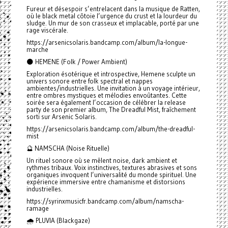
Fureur et désespoir s’entrelacent dans la musique de Ratten,
où le black metal côtoie l’urgence du crust et la lourdeur du
sludge. Un mur de son crasseux et implacable, porté par une
rage viscérale.
https://arsenicsolaris.bandcamp.com/album/la-longue-
marche
🌑 HEMENE (Folk / Power Ambient)
Exploration ésotérique et introspective, Hemene sculpte un
univers sonore entre folk spectral et nappes
ambientes/industrielles. Une invitation à un voyage intérieur,
entre ombres mystiques et mélodies envoûtantes. Cette
soirée sera également l’occasion de célébrer la release
party de son premier album, The Dreadful Mist, fraîchement
sorti sur Arsenic Solaris.
https://arsenicsolaris.bandcamp.com/album/the-dreadful-
mist
🔮 NAMSCHA (Noise Rituelle)
Un rituel sonore où se mêlent noise, dark ambient et
rythmes tribaux. Voix instinctives, textures abrasives et sons
organiques invoquent l’universalité du monde spirituel. Une
expérience immersive entre chamanisme et distorsions
industrielles.
https://syrinxmusicfr.bandcamp.com/album/namscha-
ramage
🌧️ PLUVIA (Blackgaze)