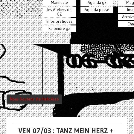
Manifeste
Agenda gz
Mag
les Ateliers de
Agenda passé
Ima
GZ
Archiv
Infos pratiques
Cha
Rejoindre gz
Nous Soutenir Via HelloAsso
VEN 07/03 : TANZ MEIN HERZ +