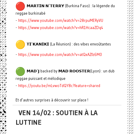
𝗠𝗔𝗥𝗧𝗜𝗡 𝗡’𝗧𝗘𝗥𝗥𝗬 (Burkina Faso) : la légende du
reggae burkinabé
-
https://www.youtube.com/watch?v=28rpuMERyVU
-
https://www.youtube.com/watch?v=hR1HcaaZDq4
𝗧𝗜’𝗞𝗔𝗡𝗜𝗞𝗜 (La Réunion) : des vibes envoûtantes
-
https://www.youtube.com/watch?v=atQxAZfz6M0
𝗠𝗔𝗗’𝗝 backed by 𝗠𝗔𝗗 𝗥𝗢𝗢𝗦𝗧𝗘𝗥(Lyon) : un dub
reggae puissant et mélodique
-
https://youtu.be/mLvwoTdQY8c?feature=shared
Et d’autres surprises à découvrir sur place !
VEN 14/02 : SOUTIEN À LA
LUTTINE