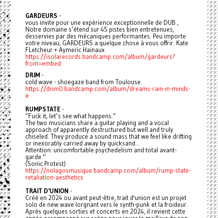
GARDEURS
-
vous invite pour une expérience exceptionnelle de DUB ,
Notre domaine s’étend sur 45 pistes bien entretenues,
desservies par des mécaniques performantes. Peu importe
votre niveau, GARDEURS a quelque chose à vous offrir. Kate
FLetcheur + Aymeric Hainaux
https://isolarecords.bandcamp.com/album/gardeurs?
from=embed
DRIM
-
cold wave - shoegaze band from Toulouse.
https://drim0.bandcamp.com/album/dreams-rain-in-minds-
e
RUMPSTATE
-
“Fuck it, let’s see what happens.”
The two musicians share a guitar playing and a vocal
approach of apparently destructured but well and truly
chiseled. They produce a sound mass that we feel like drifting
or inexorably carried away by quicksand...
Attention: uncomfortable psychedelism and total avant-
garde."
(Sonic Protest)
https://nolagosmusique.bandcamp.com/album/rump-state-
retaliation-aesthetics
TRAIT D'UNION
-
Créé en 2024 ou avant peut-être, trait d'union est un projet
solo de new wave lorgnant vers le synth-punk et la froideur.
Après quelques sorties et concerts en 2024, il revient cette