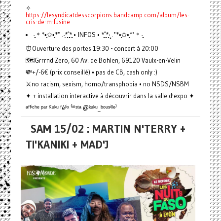
✧
https://lesyndicatdesscorpions.bandcamp.com/album/les-
cris-de-m-lusine
·̩̩̥͙＊*•̩̩͙✩•̩̩͙*˚ .·͙*̩̩͙˚̩̥̩̥*̩̩̥͙ • INFOS • *̩̩̥͙˚̩̥̩̥*̩̩͙‧͙ .˚*•̩̩͙✩•̩̩͙*˚＊·̩̩̥͙
⏰Ouverture des portes 19:30 - concert à 20:00
🗺️Grrrnd Zero, 60 Av. de Bohlen, 69120 Vaulx-en-Velin
💸+/-6€ (prix conseillé) • pas de CB, cash only :)
⚔️no racism, sexism, homo/transphobia • no NSDS/NSBM
✦ + installation interactive à découvrir dans la salle d'expo ✦
ᵃᶠᶠⁱᶜʰᵉ ᵖᵃʳ ᴷᵘᵏᵘ ᶠéˡⁱˣ ⁽ⁱⁿˢᵗᵃ @ᵏᵘᵏᵘ_ᵇᵒᵘˢⁱˡˡᵉ⁾
SAM 15/02 : MARTIN N'TERRY +
TI'KANIKI + MAD'J