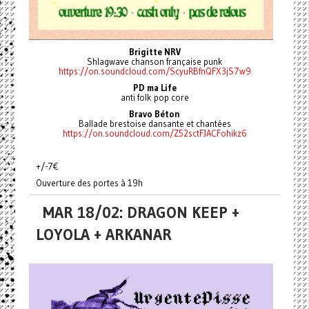
Brigitte NRV
Shlagwave chanson française punk
https://on.soundcloud.com/ScyuRBfnQFX3jS7w9
PD ma Life
anti folk pop core
Bravo Béton
Ballade brestoise dansante et chantées
https://on.soundcloud.com/Z52sctFJACFohikz6
+/-7€
Ouverture des portes à 19h
MAR 18/02: DRAGON KEEP +
LOYOLA + ARKANAR