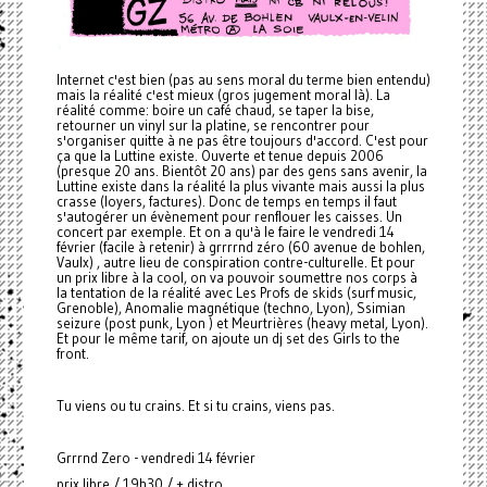
Internet c'est bien (pas au sens moral du terme bien entendu)
mais la réalité c'est mieux (gros jugement moral là). La
réalité comme: boire un café chaud, se taper la bise,
retourner un vinyl sur la platine, se rencontrer pour
s'organiser quitte à ne pas être toujours d'accord. C'est pour
ça que la Luttine existe. Ouverte et tenue depuis 2006
(presque 20 ans. Bientôt 20 ans) par des gens sans avenir, la
Luttine existe dans la réalité la plus vivante mais aussi la plus
crasse (loyers, factures). Donc de temps en temps il faut
s'autogérer un évènement pour renflouer les caisses. Un
concert par exemple. Et on a qu'à le faire le vendredi 14
février (facile à retenir) à grrrrnd zéro (60 avenue de bohlen,
Vaulx) , autre lieu de conspiration contre-culturelle. Et pour
un prix libre à la cool, on va pouvoir soumettre nos corps à
la tentation de la réalité avec Les Profs de skids (surf music,
Grenoble), Anomalie magnétique (techno, Lyon), Ssimian
seizure (post punk, Lyon ) et Meurtrières (heavy metal, Lyon).
Et pour le même tarif, on ajoute un dj set des Girls to the
front.
Tu viens ou tu crains. Et si tu crains, viens pas.
Grrrnd Zero - vendredi 14 février
prix libre / 19h30 / + distro.