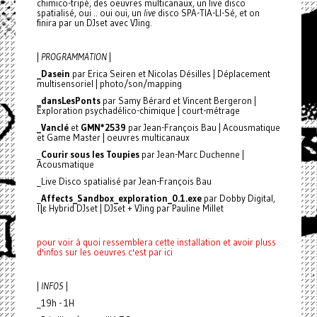
chimico-tripé, des oeuvres multicanaux, un live disco
spatialisé, oui .. oui oui, un
live
disco SPA-TIA-LI-Sé, et on
finira par un DJset avec VJing.
|
PROGRAMMATION
|
_Dasein
par Erica Seiren et Nicolas Désilles | Déplacement
multisensoriel | photo/son/mapping
_dansLesPonts
par Samy Bérard et Vincent Bergeron |
Exploration psychadélico-chimique | court-métrage
_Vanclé
et
GMN*2539
par Jean-François Bau | Acousmatique
et Game Master | oeuvres multicanaux
_
Courir sous les Toupies
par Jean-Marc Duchenne |
Acousmatique
_Live Disco spatialisé par Jean-François Bau
_
Affects_Sandbox_exploration_0.1.exe
par Dobby Digital,
Îɭε Hybrid DJset | DJset + VJing par Pauline Millet
pour voir à quoi ressemblera cette installation et avoir pluss
d'infos sur les oeuvres c'est par ici
|
INFOS
|
_19h - 1H