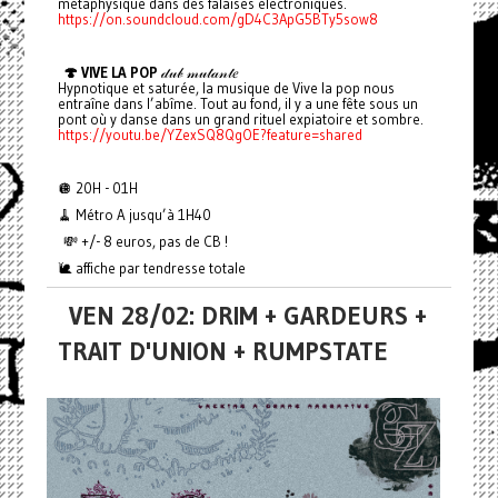
métaphysique dans des falaises électroniques.
https://on.soundcloud.com/gD4C3ApG5BTy5sow8
🍄 VIVE LA POP
𝒹𝓊𝒷 𝓂𝓊𝓉𝒶𝓃𝓉𝑒
Hypnotique et saturée, la musique de Vive la pop nous
entraîne dans l’abîme. Tout au fond, il y a une fête sous un
pont où y danse dans un grand rituel expiatoire et sombre.
https://youtu.be/YZexSQ8QgOE?feature=shared
🪩 20H - 01H
🧹 Métro A jusqu’à 1H40
💸 +/- 8 euros, pas de CB !
🐌 affiche par tendresse totale
VEN 28/02: DRIM + GARDEURS +
TRAIT D'UNION + RUMPSTATE