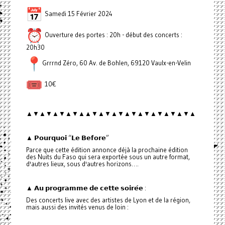
Samedi 15 Février 2024
Ouverture des portes : 20h - début des concerts :
20h30
Grrrnd Zéro, 60 Av. de Bohlen, 69120 Vaulx-en-Velin
10€
▲▼▲▼▲▼▲▼▲▲▼▲▼▲▼▲▼▲▼▲▼▲▼▲▼▲
▲ 𝗣𝗼𝘂𝗿𝗾𝘂𝗼𝗶 “𝗟𝗲 𝗕𝗲𝗳𝗼𝗿𝗲”
Parce que cette édition annonce déjà la prochaine édition
des Nuits du Faso qui sera exportée sous un autre format,
d'autres lieux, sous d'autres horizons….
▲ 𝗔𝘂 𝗽𝗿𝗼𝗴𝗿𝗮𝗺𝗺𝗲 𝗱𝗲 𝗰𝗲𝘁𝘁𝗲 𝘀𝗼𝗶𝗿𝗲́𝗲 :
Des concerts live avec des artistes de Lyon et de la région,
mais aussi des invités venus de loin :