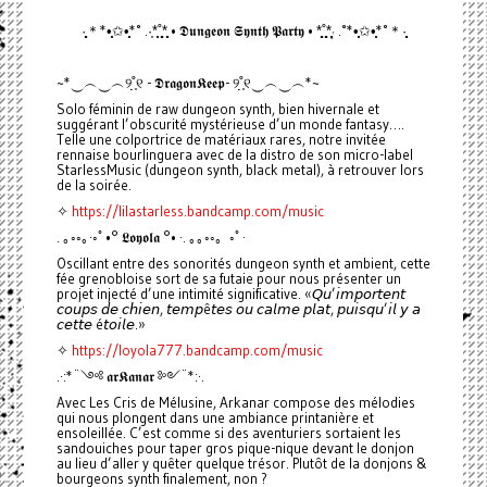
·̩̩̥͙＊*•̩̩͙✩•̩̩͙*˚ .·͙*̩̩͙˚̩̥̩̥*̩̩̥͙ • 𝕯𝖚𝖓𝖌𝖊𝖔𝖓 𝕾𝖞𝖓𝖙𝖍 𝕻𝖆𝖗𝖙𝖞 • *̩̩̥͙˚̩̥̩̥*̩̩͙‧͙ .˚*•̩̩͙✩•̩̩͙*˚＊·̩̩̥͙
~*‿︵‿︵୨˚̣̣̣͙୧ - 𝕯𝖗𝖆𝖌𝖔𝖓𝕶𝖊𝖊𝖕- ୨˚̣̣̣͙୧‿︵‿︵*~
Solo féminin de raw dungeon synth, bien hivernale et
suggérant l’obscurité mystérieuse d’un monde fantasy….
Telle une colportrice de matériaux rares, notre invitée
rennaise bourlinguera avec de la distro de son micro-label
StarlessMusic (dungeon synth, black metal), à retrouver lors
de la soirée.
✧
https://lilastarless.bandcamp.com/music
. ｡◦◦｡·◦ﾟ•° 𝕷𝖔𝖞𝖔𝖑𝖆 °• ·. ｡｡◦◦。◦ﾟ·
Oscillant entre des sonorités dungeon synth et ambient, cette
fée grenobloise sort de sa futaie pour nous présenter un
projet injecté d’une intimité significative. «𝘘𝘶’𝘪𝘮𝘱𝘰𝘳𝘵𝘦𝘯𝘵
𝘤𝘰𝘶𝘱𝘴 𝘥𝘦 𝘤𝘩𝘪𝘦𝘯, 𝘵𝘦𝘮𝘱ê𝘵𝘦𝘴 𝘰𝘶 𝘤𝘢𝘭𝘮𝘦 𝘱𝘭𝘢𝘵, 𝘱𝘶𝘪𝘴𝘲𝘶’𝘪𝘭 𝘺 𝘢
𝘤𝘦𝘵𝘵𝘦 é𝘵𝘰𝘪𝘭𝘦.»
✧
https://loyola777.bandcamp.com/music
.·:*¨༺ 𝖆𝖗𝕶𝖆𝖓𝖆𝖗 ༻¨*:·.
Avec Les Cris de Mélusine, Arkanar compose des mélodies
qui nous plongent dans une ambiance printanière et
ensoleillée. C’est comme si des aventuriers sortaient les
sandouiches pour taper gros pique-nique devant le donjon
au lieu d’aller y quêter quelque trésor. Plutôt de la donjons &
bourgeons synth finalement, non ?