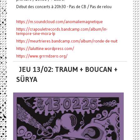
Début des concerts à 20h30 - Pas de CB / Pas de relou
https://m.soundcloud.com/anomaliemagnetique
https://crapouletrecords.bandcamp.com/album/in-
tempore-sine-mora-lp
https://meurtrieres.bandcamp.com/album/ronde-de-nuit
https://laluttine.wordpress.com/
https://www.grrrndzero.org/
JEU 13/02: TRAUM + BOUCAN +
SÜRYA