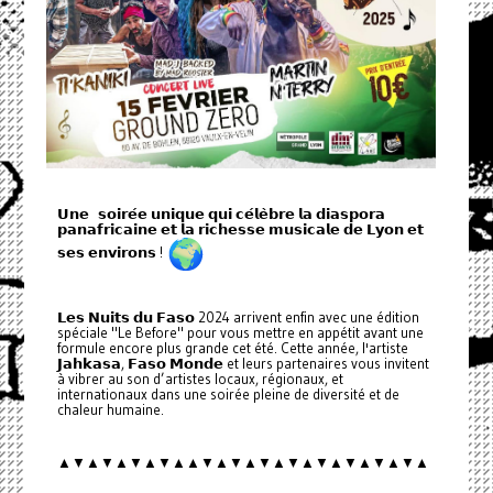
𝗨𝗻𝗲 𝘀𝗼𝗶𝗿𝗲́𝗲 𝘂𝗻𝗶𝗾𝘂𝗲 𝗾𝘂𝗶 𝗰𝗲́𝗹𝗲̀𝗯𝗿𝗲 𝗹𝗮 𝗱𝗶𝗮𝘀𝗽𝗼𝗿𝗮
𝗽𝗮𝗻𝗮𝗳𝗿𝗶𝗰𝗮𝗶𝗻𝗲 𝗲𝘁 𝗹𝗮 𝗿𝗶𝗰𝗵𝗲𝘀𝘀𝗲 𝗺𝘂𝘀𝗶𝗰𝗮𝗹𝗲 𝗱𝗲 𝗟𝘆𝗼𝗻 𝗲𝘁
𝘀𝗲𝘀 𝗲𝗻𝘃𝗶𝗿𝗼𝗻𝘀 !
𝗟𝗲𝘀 𝗡𝘂𝗶𝘁𝘀 𝗱𝘂 𝗙𝗮𝘀𝗼 2024 arrivent enfin avec une édition
spéciale "Le Before" pour vous mettre en appétit avant une
formule encore plus grande cet été. Cette année, l'artiste
𝗝𝗮𝗵𝗸𝗮𝘀𝗮, 𝗙𝗮𝘀𝗼 𝗠𝗼𝗻𝗱𝗲 et leurs partenaires vous invitent
à vibrer au son d’artistes locaux, régionaux, et
internationaux dans une soirée pleine de diversité et de
chaleur humaine.
▲▼▲▼▲▼▲▼▲▲▼▲▼▲▼▲▼▲▼▲▼▲▼▲▼▲