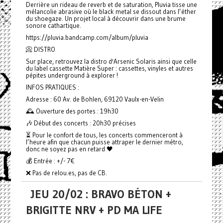
Derrière un rideau de reverb et de saturation, Pluvia tisse une
mélancolie abrasive où le black metal se dissout dans l’éther
du shoegaze. Un projet local à découvrir dans une brume
sonore cathartique.
https://pluvia.bandcamp.com/album/pluvia
📀 DISTRO
Sur place, retrouvez la distro d'Arsenic Solaris ainsi que celle
du label cassette Matière Super : cassettes, vinyles et autres
pépites underground à explorer !
INFOS PRATIQUES :
Adresse : 60 Av. de Bohlen, 69120 Vaulx-en-Velin
🕰️ Ouverture des portes : 19h30
🎶 Début des concerts : 20h30 précises
⏳ Pour le confort de tous, les concerts commenceront à
l’heure afin que chacun puisse attraper le dernier métro,
donc ne soyez pas en retard 🖤
💰 Entrée : +/- 7€
❌ Pas de relou.es, pas de CB.
JEU 20/02 : BRAVO BÉTON +
BRIGITTE NRV + PD MA LIFE