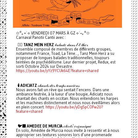
✩°｡⋆˙⟡ VENDREDI 07 MARS À GZ ⟡˙⋆｡°✩
Carnaval Panotii Cantii avec :
❤️‍🔥 TANZ MEIN HERZ
𝒷𝒶𝓁𝒶𝒹𝑒 𝒹𝒶𝓃𝓈 𝓁’ℰ𝓉𝒽𝑒𝓇
Ensemble composé de membres de différents groupes,
notamment France, Toad, La Tène..., Tanz Mein Herz a su
proposer de longues balades traditionnelles, toujours
teintées de psychédélisme. Leur dernier projet, Redux, est
sorti Octobre 2024 sur Desastre.
https://youtu.be/yYz9YCUk64E?feature=shared
🕯️ ADICIATZ
𝒸𝒽𝒶𝓃𝓉𝓈 𝒹𝑒𝓈 𝓉𝑒𝓂𝓅𝓈 𝒶𝓃𝒸𝒾𝑒𝓃𝓈
Nous avons fait un rêve qui sentait l’encens. Dans une
ambiance feutrée, à la lueur d’une bougie, Adiciatz nous
chantait des chants en occitan. Nous entendions les harpes
et les machines distinctement et nous nous éveillâmes alors
en plein concert.
https://youtu.be/yDg5pCOFw2U?
feature=shared
🐦‍⬛ AMEDEE DE MURCIA
𝑒𝓁𝑒𝒸𝓉𝓇’𝑜𝓇𝑔𝒶𝓃𝒾𝓆𝓊𝑒
En solo, Amédée de Murcia nous invite à ressentir et à nous
approprier ses textures sonores lors d’une promenade