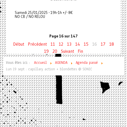
Samedi 25/01/2025 - 19h-1h +/- 8€
NO CB / NO RELOU
Page 16 sur 147
Début
Précédent
11
12
13
14
15
16
17
18
19
20
Suivant
Fin
Vous êtes ici :
Accueil
AGENDA
Agenda passé
Lun 19 sept : capillary action + blondettes @ SONIC