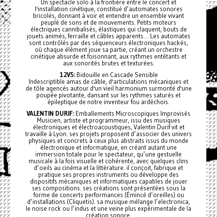
Un spectacle solo à la frontière entre le concert et
l'installation cinétique, constitué d’automates sonores
bricolés, donnant à voir et entendre un ensemble vivant
peuplé de sons et de mouvements. Petits moteurs
électriques cannibalisés, élastiques qui claquent, bouts de
jouets animés, ferraille et câbles apparents… Les automates
sont contrôlés par des séquenceurs électroniques hackés,
où chaque élément joue sa partie, créant un orchestre
cinétique absurde et foisonnant, aux rythmes entêtants et
aux sonorités brutes et texturées.
12V5:
Bidouille en Cascade Sensible
Indescriptible amas de câble, d'articulations mécaniques et
de tôle agencés autour d'un vieil harmonium surmonté d'une
poupée pivotante, dansant sur les rythmes saturés et
épileptique de notre inventeur fou ardéchois.
VALENTIN DURIF:
Emballements Microscopiques Improvisés
Musicien, artiste et programmeur, issu des musiques
électroniques et électroacoustiques, Valentin Durif vit et
travaille à Lyon. ses projets proposent d’associer des univers
physiques et concrets à ceux plus abstraits issus du monde
électronique et informatique, en créant autant une
immersion totale pour le spectateur, qu’une gestuelle
musicale à la fois visuelle et cohérente, avec quelques clins
d’oeils au cinéma et la littérature. il conçoit, fabrique et
pratique ses propres instruments ou développe des
dispositifs mécaniques et informatiques capables de jouer
ses compositions. ses créations sont présentées sous la
forme de concerts performances (Émincé d’oreilles) ou
d’installations (Cliquetis). sa musique mélange l’electronica,
le noise rock ou l’indus et une veine plus expérimentale de la
création sonore.