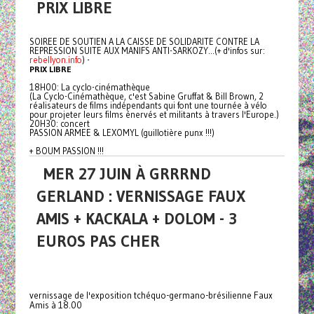
PRIX LIBRE
SOIREE DE SOUTIEN A LA CAISSE DE SOLIDARITE CONTRE LA
REPRESSION SUITE AUX MANIFS ANTI-SARKOZY...(+ d'infos sur:
rebellyon.info
) -
PRIX LIBRE
18H00: La cyclo-cinémathèque
(La Cyclo-Cinémathèque, c'est Sabine Gruffat & Bill Brown, 2
réalisateurs de films indépendants qui font une tournée à vélo
pour projeter leurs films énervés et militants à travers l'Europe.)
20H30: concert
PASSION ARMEE & LEXOMYL (guillotière punx !!!)
+ BOUM PASSION !!!
MER 27 JUIN À GRRRND
GERLAND : VERNISSAGE FAUX
AMIS + KACKALA + DOLOM - 3
EUROS PAS CHER
vernissage de l'exposition tchéquo-germano-brésilienne Faux
Amis à 18.00