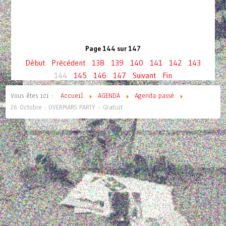
Page 144 sur 147
Début
Précédent
138
139
140
141
142
143
144
145
146
147
Suivant
Fin
Vous êtes ici :
Accueil
AGENDA
Agenda passé
26 Octobre : OVERMARS PARTY - Gratuit