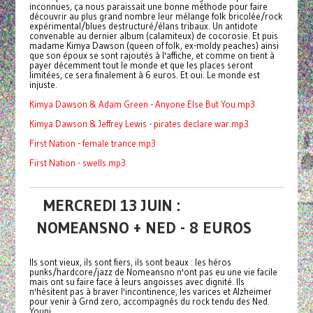
inconnues, ça nous paraissait une bonne méthode pour faire
découvrir au plus grand nombre leur mélange folk bricolée/rock
expérimental/blues destructuré/élans tribaux. Un antidote
convenable au dernier album (calamiteux) de cocorosie. Et puis
madame Kimya Dawson (queen of folk, ex-moldy peaches) ainsi
que son époux se sont rajoutés à l'affiche, et comme on tient à
payer décemment tout le monde et que les places seront
limitées, ce sera finalement à 6 euros. Et oui. Le monde est
injuste.
Kimya Dawson & Adam Green - Anyone Else But You.mp3
Kimya Dawson & Jeffrey Lewis - pirates declare war.mp3
First Nation - female trance.mp3
First Nation - swells.mp3
MERCREDI 13 JUIN :
NOMEANSNO + NED - 8 EUROS
Ils sont vieux, ils sont fiers, ils sont beaux : les héros
punks/hardcore/jazz de Nomeansno n'ont pas eu une vie facile
mais ont su faire face à leurs angoisses avec dignité. Ils
n'hésitent pas à braver l'incontinence, les
varices
et Alzheimer
pour venir à Grnd zero, accompagnés du rock tendu des Ned.
Youpi.