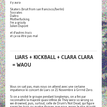
il y aura
Skaters (bruit from san francisco/berlin)
Socrates
Daïtro
Motherfucking
I'm a grizzly
Julien Dupont
et d'autres trucs
et ça va être pas mal
LIARS + KICKBALL + CLARA CLARA
= WAOU
Vous on sait pas, mais nous on attend avec une certaine
impatience le concert de Liars ce 21 Novembre à Grrrnd Zero.
Si on a snobé le groupe pendant longtemps, on a fini par
reconnaître la majesté quasi-infinie de They were so wrong so
we drowned, puis, surtout, celle de Drum's Not Dead, qui figure
parmi les trois ou quatre disques que nous avons le plus écouté