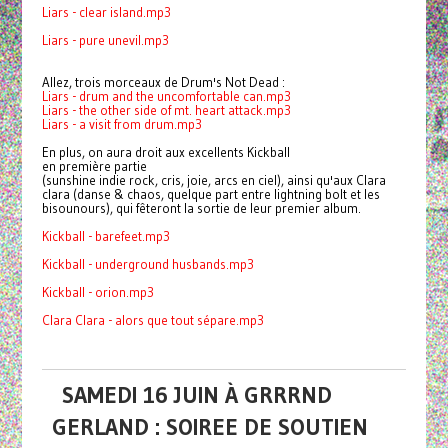
Liars - clear island.mp3
Liars - pure unevil.mp3
Allez, trois morceaux de Drum's Not Dead :
Liars - drum and the uncomfortable can.mp3
Liars - the other side of mt. heart attack.mp3
Liars - a visit from drum.mp3
En plus, on aura droit aux excellents Kickball
en première partie
(sunshine indie rock, cris, joie, arcs en ciel), ainsi qu'aux Clara
clara (danse & chaos, quelque part entre lightning bolt et les
bisounours), qui fêteront la sortie de leur premier album.
Kickball - barefeet.mp3
Kickball - underground husbands.mp3
Kickball - orion.mp3
Clara Clara - alors que tout sépare.mp3
SAMEDI 16 JUIN À GRRRND
GERLAND : SOIREE DE SOUTIEN