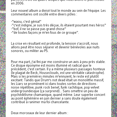
en 2006.
Leur nouvel album a divisé tout le monde au sein de l'équipe. Les
commentaires ont oscillé entre divers pôles :
-"waou, c'est génial"
-"c'est indigne, je suis très déçue, ils étaient pourtant mes héros"
-"bof, il ne se passe pas grand chose"
-"de toutes façons je m'en fous de ce groupe".
La crise en résultant est profonde, la tension s'accroît, nous
allons peut être nous séparer et devenir bénévoles aux nuits
sonores, ou militer au PS.
Pour ma part, j'ai fini par me construire un avis à peu près stable.
Ce disque éponyme est moins illuminé et radical que le
précédent, c'est certain. Il y a même plusieurs passages honteux
(le plagiat de Beck, Houseclouds, est une véritable catastrophe).
Mais si les premières minutes m'ennuient, le reste est plutôt
excitant. Tandis que Drum's not dead était un monolithe massif,
les Liars se promènent ici dans toutes sortes de directions :
noise répétitive, punk rock benet, funk rachitique, pop velvet
undergroundesque (ça surprend)... Sans omettre un peu de
psychédélisme chamanique, quand même. Leur superbe concert
au point éphémère en juin dernier a sans doute également
contribué à ranimer ma foi chancelante.
Deux morceaux de leur dernier album :