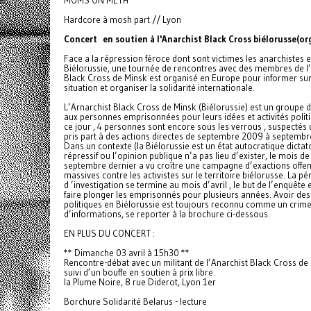
MOMS ON METH
Hardcore à mosh part // Lyon
Concert en soutien à l'Anarchist Black Cross biélorusse(or
Face a la répression féroce dont sont victimes les anarchistes 
Biélorussie, une tournée de rencontres avec des membres de l
Black Cross de Minsk est organisé en Europe pour informer sur
situation et organiser la solidarité internationale.
L’Arnarchist Black Cross de Minsk (Biélorussie) est un groupe 
aux personnes emprisonnées pour leurs idées et activités politi
ce jour , 4 personnes sont encore sous les verrous , suspectés 
pris part à des actions directes de septembre 2009 à septemb
Dans un contexte (la Biélorussie est un état autocratique dictato
répressif ou l’opinion publique n’a pas lieu d’exister, le mois de
septembre dernier a vu croître une campagne d’exactions offen
massives contre les activistes sur le territoire biélorusse. La pé
d ’investigation se termine au mois d’avril , le but de l’enquête 
faire plonger les emprisonnés pour plusieurs années. Avoir des
politiques en Biélorussie est toujours reconnu comme un crime
d’informations, se reporter à la brochure ci-dessous.
EN PLUS DU CONCERT :
** Dimanche 03 avril à 15h30 **
Rencontre-débat avec un militant de l’Anarchist Black Cross de
suivi d’un bouffe en soutien à prix libre.
la Plume Noire, 8 rue Diderot, Lyon 1er
Borchure Solidarité Belarus - lecture