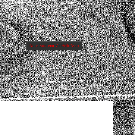
Nous Soutenir Via HelloAsso