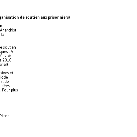
ganisation de soutien aux prisonniers)
en
’Anarchist
 la
de soutien
ques . A
d’avoir
re 2010.
rial)
sives et
riode
est de
 idées
. Pour plus
 Minsk