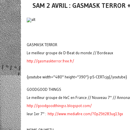
SAM 2 AVRIL : GASMASK TERRO
GASMASK TERROR
Le meilleur groupe de D-Beat du monde // Bordeaux
http://gasmaskterror.free.fr/
{youtube width="480" height="390"}-pS-CERTcjg{/youtube}
GOODGOOD THINGS
Le meilleur groupe de HxC en France // Nouveau 7" // Annon
http://goodgoodthingss.blogspot.com/
leur 1er 7" :
http://www.mediafire.com/?0p25tt283ug13gx