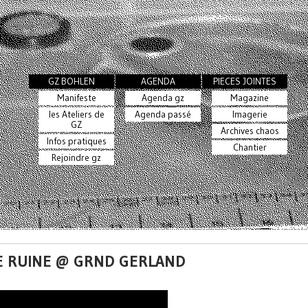
GZ BOHLEN
AGENDA
PIECES JOINTES
Manifeste
Agenda gz
Magazine
les Ateliers de
Agenda passé
Imagerie
GZ
Archives chaos
Infos pratiques
Chantier
Rejoindre gz
CE RUINE @ GRND GERLAND