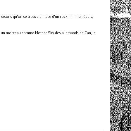
disons qu'on se trouve en face d'un rock minimal, épais,
ndre un morceau comme Mother Sky des allemands de Can, le