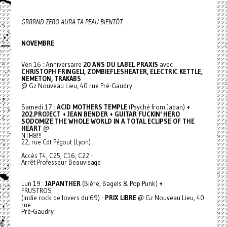
GRRRND ZERO AURA TA PEAU BIENTÔT
NOVEMBRE
Ven 16 : Anniversaire
20 ANS DU LABEL PRAXIS
avec
CHRISTOPH FRINGELI, ZOMBIEFLESHEATER, ELECTRIC KETTLE,
NEMETON, TRAKABS
@ Gz Nouveau Lieu, 40 rue Pré-Gaudry
Samedi 17 :
ACID MOTHERS TEMPLE
(Psyché from Japan)
+
202.PROJECT + JEAN BENDER + GUITAR FUCKIN' HERO
SODOMIZE THE WHOLE WORLD IN A TOTAL ECLIPSE OF THE
HEART
@
NTH8!!!
22, rue Cdt Pégout (Lyon)
Accès T4, C25, C16, C22 -
Arrêt Professeur Beauvisage
Lun 19 :
JAPANTHER
(Bière, Bagels & Pop Punk)
+
FRUSTROS
(indie rock de lovers du 69) -
PRIX LIBRE
@ Gz Nouveau Lieu, 40
rue
Pré-Gaudry