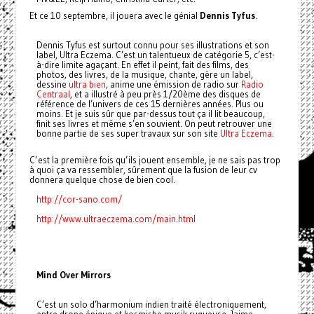
Et ce 10 septembre, il jouera avec le génial
Dennis Tyfus
.
Dennis Tyfus est surtout connu pour ses illustrations et son
label, Ultra Eczema. C’est un talentueux de catégorie 5, c’est-
à-dire limite agaçant. En effet il peint, fait des films, des
photos, des livres, de la musique, chante, gère un label,
dessine
ultra bien
, anime une émission de radio sur
Radio
Centraal
, et a illustré à peu près 1/20ème des disques de
référence de l’univers de ces 15 dernières années. Plus ou
moins. Et je suis sûr que par-dessus tout ça il lit beaucoup,
finit ses livres et même s’en souvient. On peut retrouver une
bonne partie de ses super travaux sur son site
Ultra Eczema
.
C’est la première fois qu’ils jouent ensemble, je ne sais pas trop
à quoi ça va ressembler, sûrement que la fusion de leur cv
donnera quelque chose de bien cool.
http://cor-sano.com/
http://www.ultraeczema.com/main.html
Mind Over Mirrors
C’est un solo d’harmonium indien traité électroniquement,