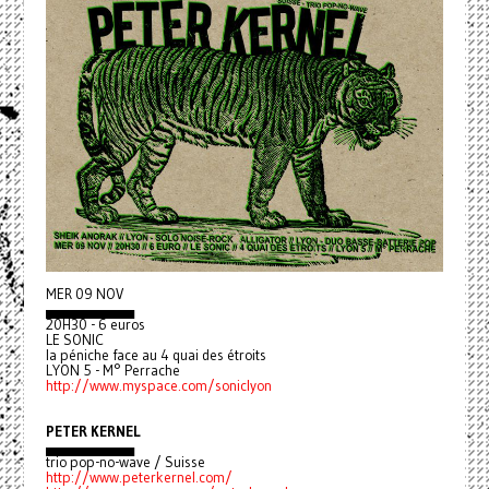
MER 09 NOV
▄▄▄▄▄▄▄▄▄
20H30 - 6 euros
LE SONIC
la péniche face au 4 quai des étroits
LYON 5 - M° Perrache
http://www.myspace.com/soniclyon
PETER KERNEL
▄▄▄▄▄▄▄▄▄
trio pop-no-wave / Suisse
http://www.peterkernel.com/