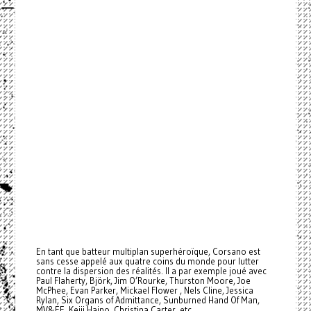
En tant que batteur multiplan superhéroïque, Corsano est
sans cesse appelé aux quatre coins du monde pour lutter
contre la dispersion des réalités. Il a par exemple joué avec
Paul Flaherty, Björk, Jim O’Rourke, Thurston Moore, Joe
McPhee, Evan Parker, Mickael Flower , Nels Cline, Jessica
Rylan, Six Organs of Admittance, Sunburned Hand Of Man,
MV&EE, Keiji Haino, Christina Carter, etc.