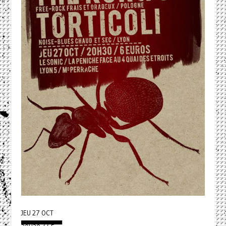
JEU 27 OCT
▄▄▄▄▄▄▄▄▄