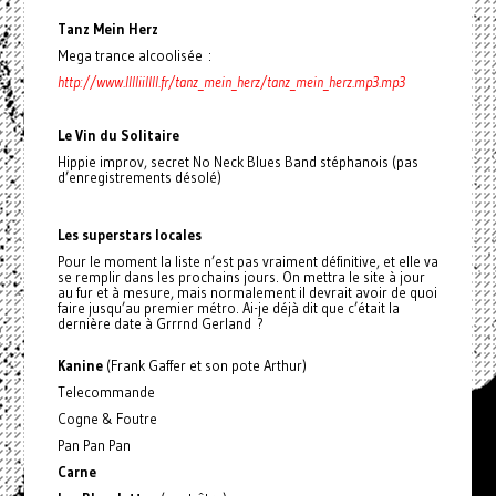
Tanz Mein Herz
Mega trance alcoolisée :
http://www.lllliillll.fr/tanz_mein_herz/tanz_mein_herz.mp3.mp3
Le Vin du Solitaire
Hippie improv, secret No Neck Blues Band stéphanois (pas
d’enregistrements désolé)
Les superstars locales
Pour le moment la liste n’est pas vraiment définitive, et elle va
se remplir dans les prochains jours. On mettra le site à jour
au fur et à mesure, mais normalement il devrait avoir de quoi
faire jusqu’au premier métro. Ai-je déjà dit que c’était la
dernière date à Grrrnd Gerland ?
Kanine
(Frank Gaffer et son pote Arthur)
Telecommande
Cogne & Foutre
Pan Pan Pan
Carne