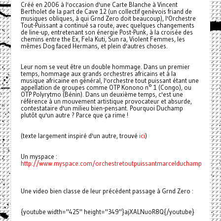
Créé en 2006 à l'occasion d'une Carte Blanche à Vincent
Bertholet de la part de Cave 12 (un collectif genèvois friand de
musiques obliques, à qui Grnd Zero doit beaucoup), l'Orchestre
Tout-Puissant a continué sa route, avec quelques changements
de line-up, entretenant son énergie Post-Punk, à la croisée des
chemins entre the Ex, Fela Kuti, Sun ra, Violent Femmes, les
mêmes Dog faced Hermans, et plein d'autres choses.
Leur nom se veut être un double hommage. Dans un premier
temps, hommage aux grands orchestres africains et à la
musique africaine en général, l'orchestre tout puissant étant une
appellation de groupes comme OTP Konono n° 1 (Congo), ou
OTP Polyrytmo (Bénin). Dans un deuxième temps, c'est une
référence à un mouvement artistique provocateur et absurde,
contestataire d'un milieu bien-pensant. Pourquoi Duchamp
plutôt qu'un autre ? Parce que ça rime !
(texte largement inspiré d'un autre, trouvé
ici
)
Un myspace :
http://www.myspace.com/orchestretoutpuissantmarcelduchamp
Une video bien classe de leur précédent passage à Grnd Zero :
{youtube width="425" height="349"}ajXALNuoR8Q{/youtube}