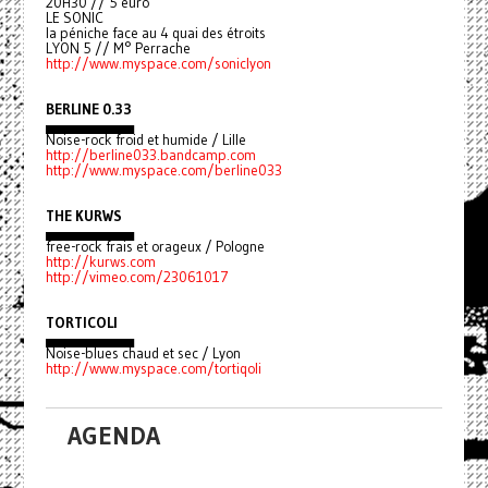
20H30 // 5 euro
LE SONIC
la péniche face au 4 quai des étroits
LYON 5 // M° Perrache
http://www.myspace.com/soniclyon
BERLINE 0.33
▄▄▄▄▄▄▄▄▄
Noise-rock froid et humide / Lille
http://berline033.bandcamp.com
http://www.myspace.com/berline033
THE KURWS
▄▄▄▄▄▄▄▄▄
free-rock frais et orageux / Pologne
http://kurws.com
http://vimeo.com/23061017
TORTICOLI
▄▄▄▄▄▄▄▄▄
Noise-blues chaud et sec / Lyon
http://www.myspace.com/tortiqoli
AGENDA