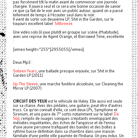
pas forcément tôt la matin avant de commencer une journée
chargée. Il jouera seul et ce sera une bonne occasion de savoir
ce que ça fait de le voir avec un public autour, quand on a passé
tellement de temps à l'écouter seul dans le noir.
Il vient de sortir son deuxième LP, Shit in the Garden, sur le
toujours excellent label
Siltbreeze
.
Une vidéo solo (il joue plutôt en groupe sur scène d'habitude),
avec une reprise de Agent Orange, et Borrowed Time, excellente
:
{vimeo height="255"}2955055{/vimeo}
Deux Mp3 :
Sixteen Years
, une ballade presque enjouée, sur Shit in the
Garden LP (2011)
Up The Sleeve
, une marche funèbre alcoolisée, sur Cleaning the
Mirror LP (2007)
CIRCUIT DES YEUX
est le véhicule de Haley. Elle aussi est seule
sur sa chaise. Avec des pédales, une guitare, peut-être d'autres
trucs. Ce qu'on connaît d'elle, ce sont deux LPs, Symphone et
Sirenum, et une paire de 7" sortis notamment sur le label
De
Stijl
, remplis de nuages soniques crépitants enveloppant des
mélodies inquiétantes, des échos de l'angoisse et de l'ennui
d'une jeune personne trafiquant des bandes et des boîtes à
rythme basse définition dans sa chambre dans une maison
familiale d'une petite ville paumée de l'Indiana. Un peu indus. Un