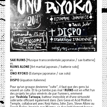
SAX RUINS
[Musique transcendentale japonaise / sax-batterie]
vs.
RUINS ALONE
[Art martial japonais / batterie solo]
vs.
ONO RYOKO
(Estampe japonaise / sax solo)
+
DISPO
(équation italienne)
Pour qu'un groupe devienne “culte”, il faut que des gens lui
vouent un culte. Et là ça tombe pas mal !
RUINS
est en effet l'un
des projets les plus vénérés de par l'univers, emmené
par
Yoshida Tatsuya
, batteur invincible et d'une virtuosité
sidérante officiant également dans Zeni Geva et Acid Mothers
Temple, collaborant avec Keiji Haïno, John Zorn, Steve Albini ou
Derek Bailey. Inspirés par Magma, ce duo (initialement basse-