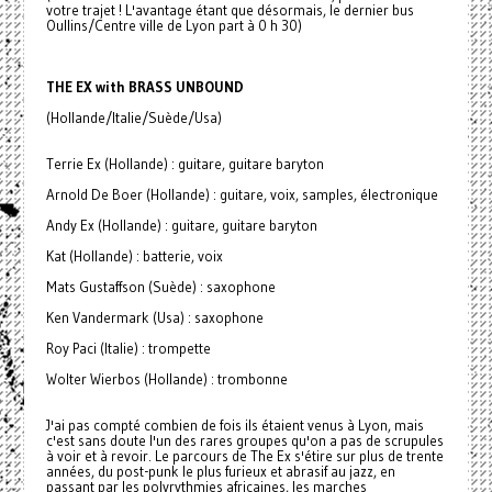
votre trajet ! L'avantage étant que désormais, le dernier bus
Oullins/Centre ville de Lyon part à 0 h 30)
THE EX with BRASS UNBOUND
(Hollande/Italie/Suède/Usa)
Terrie Ex (Hollande) : guitare, guitare baryton
Arnold De Boer (Hollande) : guitare, voix, samples, électronique
Andy Ex (Hollande) : guitare, guitare baryton
Kat (Hollande) : batterie, voix
Mats Gustaffson (Suède) : saxophone
Ken Vandermark (Usa) : saxophone
Roy Paci (Italie) : trompette
Wolter Wierbos (Hollande) : trombonne
J'ai pas compté combien de fois ils étaient venus à Lyon, mais
c'est sans doute l'un des rares groupes qu'on a pas de scrupules
à voir et à revoir. Le parcours de The Ex s'étire sur plus de trente
années, du post-punk le plus furieux et abrasif au jazz, en
passant par les polyrythmies africaines, les marches