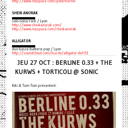
http://www.myspace.com/peterkernel
SHEIK ANORAK
▄▄▄▄▄▄▄▄▄
solo noise-rock / Lyon
http://www.sheikanorak.com/
http://www.myspace.com/sheikanorak
ALLIGATOR
▄▄▄▄▄▄▄▄▄
duo basse-batterie pop / Lyon
http://soundcloud.com/lisa-dx/alligator-def-01
JEU 27 OCT : BERLINE 0.33 + THE
KURWS + TORTICOLI @ SONIC
Kiki & Tom-Tom présentent :