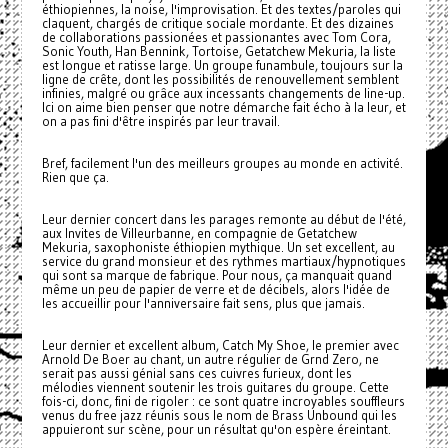
éthiopiennes, la noise, l'improvisation. Et des textes/paroles qui
claquent, chargés de critique sociale mordante. Et des dizaines
de collaborations passionées et passionantes avec Tom Cora,
Sonic Youth, Han Bennink, Tortoise, Getatchew Mekuria, la liste
est longue et ratisse large. Un groupe funambule, toujours sur la
ligne de crête, dont les possibilités de renouvellement semblent
infinies, malgré ou grâce aux incessants changements de line-up.
Ici on aime bien penser que notre démarche fait écho à la leur, et
on a pas fini d'être inspirés par leur travail.
Bref, facilement l'un des meilleurs groupes au monde en activité.
Rien que ça.
Leur dernier concert dans les parages remonte au début de l'été,
aux Invites de Villeurbanne, en compagnie de Getatchew
Mekuria, saxophoniste éthiopien mythique. Un set excellent, au
service du grand monsieur et des rythmes martiaux/hypnotiques
qui sont sa marque de fabrique. Pour nous, ça manquait quand
même un peu de papier de verre et de décibels, alors l'idée de
les accueillir pour l'anniversaire fait sens, plus que jamais.
Leur dernier et excellent album, Catch My Shoe, le premier avec
Arnold De Boer au chant, un autre régulier de Grnd Zero, ne
serait pas aussi génial sans ces cuivres furieux, dont les
mélodies viennent soutenir les trois guitares du groupe. Cette
fois-ci, donc, fini de rigoler : ce sont quatre incroyables souffleurs
venus du free jazz réunis sous le nom de Brass Unbound qui les
appuieront sur scène, pour un résultat qu'on espère éreintant.