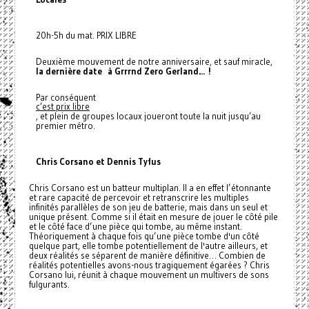
20h-5h du mat. PRIX LIBRE
Deuxième mouvement de notre anniversaire, et sauf miracle,
la dernière date à Grrrnd Zero Gerland… !
Par conséquent
c’est prix libre
, et plein de groupes locaux joueront toute la nuit jusqu’au
premier métro.
Chris Corsano et Dennis Tyfus
Chris Corsano est un batteur multiplan. Il a en effet l’étonnante
et rare capacité de percevoir et retranscrire les multiples
infinités parallèles de son jeu de batterie, mais dans un seul et
unique présent. Comme si il était en mesure de jouer le côté pile
et le côté face d’une pièce qui tombe, au même instant.
Théoriquement à chaque fois qu’une pièce tombe d'un côté
quelque part, elle tombe potentiellement de l'autre ailleurs, et
deux réalités se séparent de manière définitive… Combien de
réalités potentielles avons-nous tragiquement égarées ? Chris
Corsano lui, réunit à chaque mouvement un multivers de sons
fulgurants.