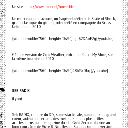
Un site :
http://www.theex.nl/home.html
Un morceau de bravoure, un fragment d'éternité, State of Shock,
grand classique du groupe, interprété en compagnie du Brass
Unbound en 2010 :
{youtube width="560" height="349"}ngh62DAoF2g{/youtube}
Géniale version de Cold Weather, extrait de Catch My Shoe, sur
la même tournée de 2010 :
{youtube width="560" height="349"}48bfRxOIujI{/youtube}
SEB RADIX
(Lyon)
Seb RADIX, chantre du DIY, superstar locale, papa punk au grand
coeur, auteur de certains des meilleurs et des plus drôles
articles parus sur le magazine du site Grnd Zero et du zine au
long cours Joie de Vivre & Nouilles en Salades (dont la version