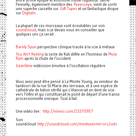
entre drone épique et kosmishe musik rugueuse. Jaime
Fennelly, également membre des
Peeesseye
, vient de sortir
une superbe cassette sur
Gift Tapes
et un fantastique disque
sur
Digitalis
.
La plupart de ces morceaux sont écoutables sur son
soundcloud
, mais si je devais vous en conseiller que
quelques uns ça serait :
Barely Spun
perspective cônique tracée à la scie à métaux
You Ain't Reeling
la secte de Kali défile en l’honneur de
Mola
Ram
après la chute de l’occident
Gearldine
indécision émotive à l’oscillation régulière
Vous avez peut-être pensé à La Monte Young, au vendeur de
tandoori de la rue St Marie des terreaux, et à une espèce de
cathédrale de béton vitrifié qui s’élancerait en dent de scie
vers l’infini et qui constituerait le point de départ d’une transe
processionnelle onirique. Tout à fait.
Une vidéo live :
http://vimeo.com/23370957
Son
soundcloud
http://soundcloud.com/mindovermirrors/sets