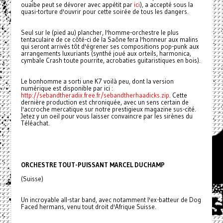
ouaibe peut se dévorer avec appétit par
ici
), a accepté sous la
quasi-torture d'ouvrir pour cette soirée de tous les dangers.
Seul sur le (pied au) plancher, l'homme-orchestre le plus
tentaculaire de ce côté-ci de la Saône fera l'honneur aux malins
qui seront arrivés tôt d'égrener ses compositions pop-punk aux
arrangements luxuriants (synthé joué aux orteils, harmonica,
cymbale Crash toute pourrite, acrobaties guitaristiques en bois).
Le bonhomme a sorti une K7 voilà peu, dont la version
numérique est disponible par ici :
http://sebandtheradix.free.fr/sebandtherhaadicks.zip
. Cette
dernière production est chroniquée, avec un sens certain de
l'accroche mercatique sur notre prestigieux magazine sus-cité.
Jetez y un oeil pour vous laisser convaincre par les sirènes du
Téléachat.
ORCHESTRE TOUT-PUISSANT MARCEL DUCHAMP
(Suisse)
Un incroyable all-star band, avec notamment l'ex-batteur de Dog
Faced hermans, venu tout droit d'Afrique Suisse.