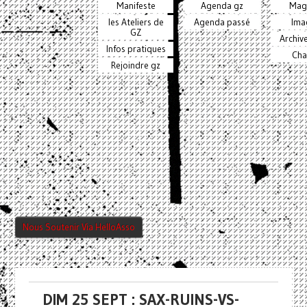
Manifeste
Agenda gz
Mag
les Ateliers de
Agenda passé
Ima
GZ
Archiv
Infos pratiques
Cha
Rejoindre gz
Nous Soutenir Via HelloAsso
DIM 25 SEPT : SAX-RUINS-VS-