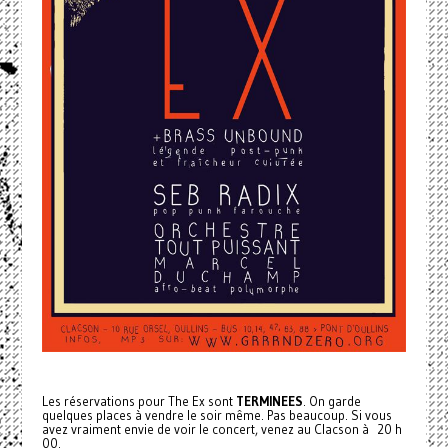
Les réservations pour The Ex sont
TERMINEES
. On garde
quelques places à vendre le soir même. Pas beaucoup. Si vous
avez vraiment envie de voir le concert, venez au Clacson à 20 h
00.