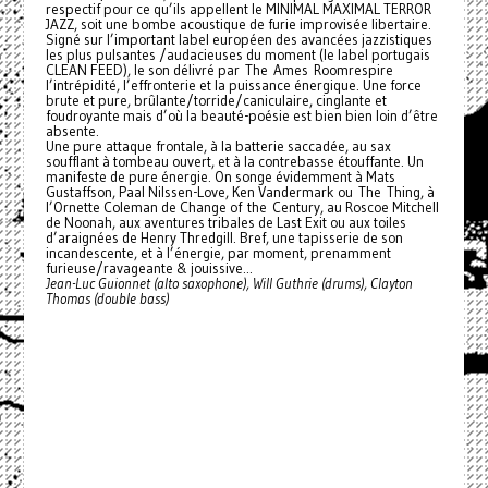
respectif pour ce qu’ils appellent le MINIMAL MAXIMAL TERROR
JAZZ, soit une bombe acoustique de furie improvisée libertaire.
Signé sur l’important label européen des avancées jazzistiques
les plus pulsantes /audacieuses du moment (le label portugais
CLEAN FEED), le son délivré par The Ames Roomrespire
l’intrépidité, l’effronterie et la puissance énergique. Une force
brute et pure, brûlante/torride/caniculaire, cinglante et
foudroyante mais d’où la beauté-poésie est bien bien loin d’être
absente.
Une pure attaque frontale, à la batterie saccadée, au sax
soufflant à tombeau ouvert, et à la contrebasse étouffante. Un
manifeste de pure énergie. On songe évidemment à Mats
Gustaffson, Paal Nilssen-Love, Ken Vandermark ou The Thing, à
l’Ornette Coleman de Change of the Century, au Roscoe Mitchell
de Noonah, aux aventures tribales de Last Exit ou aux toiles
d’araignées de Henry Thredgill. Bref, une tapisserie de son
incandescente, et à l’énergie, par moment, prenamment
furieuse/ravageante & jouissive...
Jean-Luc Guionnet (alto saxophone), Will Guthrie (drums), Clayton
Thomas (double bass)