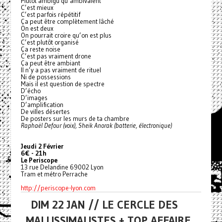
Plutôt ambigu qu’ambivalent
C’est mieux
C’est parfois répétitif
Ça peut être complètement lâché
On est deux
On pourrait croire qu’on est plus
C’est plutôt organisé
Ça reste noise
C’est pas vraiment drone
Ça peut être ambiant
Il n’y a pas vraiment de rituel
Ni de possessions
Mais il est question de spectre
D’écho
D’images
D’amplification
De villes désertes
De posters sur les murs de ta chambre
Raphaël Defour (voix), Sheik Anorak (batterie, électronique)
Jeudi 2 Février
6€ - 21h
Le Periscope
13 rue Delandine 69002 Lyon
Tram et métro Perrache
http://periscope-lyon.com
DIM 22 JAN // LE CERCLE DES
MALLISSIMALISTES + TOP AFFAIRE