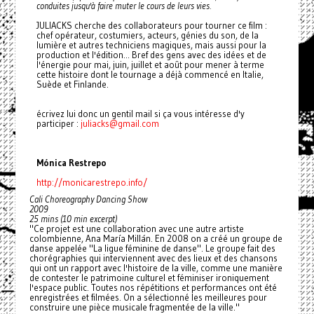
conduites jusqu'à faire muter le cours de leurs vies.
JULIACKS cherche des collaborateurs pour tourner ce film :
chef opérateur, costumiers, acteurs, génies du son, de la
lumière et autres techniciens magiques, mais aussi pour la
production et l'édition... Bref des gens avec des idées et de
l'énergie pour mai, juin, juillet et août pour mener à terme
cette histoire dont le tournage a déjà commencé en Italie,
Suède et Finlande.
écrivez lui donc un gentil mail si ça vous intéresse d'y
participer :
juliacks@gmail.com
Mónica Restrepo
http://monicarestrepo.info/
Cali Choreography Dancing Show
2009
25 mins (10 min excerpt)
"Ce projet est une collaboration avec une autre artiste
colombienne, Ana María Millán. En 2008 on a créé un groupe de
danse appelée "La ligue féminine de danse". Le groupe fait des
chorégraphies qui interviennent avec des lieux et des chansons
qui ont un rapport avec l'histoire de la ville, comme une manière
de contester le patrimoine culturel et féminiser ironiquement
l'espace public. Toutes nos répétitions et performances ont été
enregistrées et filmées. On a sélectionné les meilleures pour
construire une pièce musicale fragmentée de la ville."