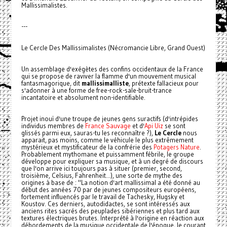
Mallissimalistes.
---
Le Cercle Des Mallissimalistes (Nécromancie Libre, Grand Ouest)
Un assemblage d'exégètes des confins occidentaux de la France
qui se propose de raviver la flamme d'un mouvement musical
fantasmagorique, dit
mallissimalliste
, prétexte fallacieux pour
s'adonner à une forme de free-rock-sale-bruit-trance
incantatoire et absolument non-identifiable.
Projet inouï d'une troupe de jeunes gens suractifs (d'intrépides
individus membres de
France Sauvage
et d'
Api Uiz
se sont
glissés parmi eux, sauras-tu les reconnaître ?),
Le Cercle
nous
apparait, pas moins, comme le véhicule le plus extrêmement
mystérieux et mystificateur de la confrérie des
Potagers Nature
.
Probablement mythomane et puissamment fébrile, le groupe
développe pour expliquer sa musique, et à un degré de discours
que l'on arrive ici toujours pas à situer (premier, second,
troisième, Celsius, Fahrenheit...), une sorte de mythe des
origines à base de : "La notion d'art mallissimal a été donné au
début des années 70 par de jeunes compositeurs européens,
fortement influencés par le travail de Tachesky, Hugsky et
Koustov. Ces derniers, autodidactes, se sont intéressés aux
anciens rites sacrés des peuplades sibériennes et plus tard aux
textures électriques brutes. Interprété à l'origine en réaction aux
débordements de la musique occidentale de l'époque, le courant