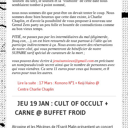
'soutien' du site), le soutien et la "visibilité" de cette date nous
semblaient tomber à point nommé,
nous nous sommes dit que peut-être on devait tenter le coup. Nous
sommes donc bien heureux que cette date existe, à Charlie
Chaplin, et d'avoir la possibilité de vous proposer à nouveau une
Grrrnd Zero party un peu folle et bourrée de contradictions comme
au bon vieux temps.
PITIÉ, ne passez pas par les intermédiaires du mal (digimerde,
fnuq.con, ...), on est bien retournés de tout partout à l'idée qu'on
participe indirectement à ça. Nous avons ouvert des réservations
de notre côté, qui vous permettront de bénéficier de notre
SUPAIRE tarif spécial de curateurs de la mort ;
vous pouvez donc écrire à
jesuisanxieux@gmail.com
en précisant
un nom/pseudo/code secret ainsi que le nombre de personnes avec
qui vous viendrez. Ca sera 11 euros pour ceux qui bossent, et 8
euros pour tous les autres.
Lire la suite : 17 Mars : Konono N°1 + Keiji Haïno @
Centre Charlie Chaplin
JEU 19 JAN : CULT OF OCCULT +
CARNE @ BUFFET FROID
Atropine et les Mécènes de l'Esprit Malin présentent un concert