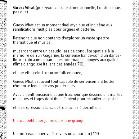
Guess What
(post-exotica transdimensionnelle, Londres mais
pas que)
Guess What est un moment duel atypique et indigène aux
ramifications multiples pour orgues et batterie.
Retenons que non contents d'explorer un vaste spectre
thématique et musical,
musardant entre un pseudo-jazz de conquête spatiale à la
mémoire de Yuri Gagarine, la curieuse bande-son d'un dance-
floor exotica imaginaire, des hommages appuyés aux giallos
(films d'angoisse italiens des années 70),
et une ethio-electro-turbo-folk enjouée,
Guess What est avant tout capable de sérieusement botter
n'importe lequel de vos postérieurs.
Avec un enthousiasme et une fraîcheur que dissimulent mal les
masques et toges dont ils s'affublent pour brouiller les pistes
et les expressions faciales trop faciles à déchiffrer.
Un tout petit aperçu live dans une grange
Un morceau entier vu à travers un aquarium (???)