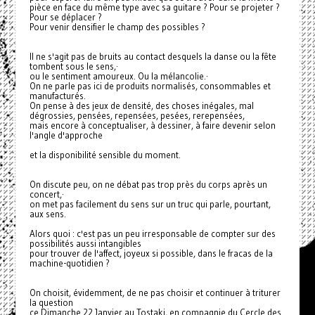
pièce en face du même type avec sa guitare ? Pour se projeter ?
Pour se déplacer ?
Pour venir densifier le champ des possibles ?
Il ne s'agit pas de bruits au contact desquels la danse ou la fête
tombent sous le sens,·
ou le sentiment amoureux. Ou la mélancolie.·
On ne parle pas ici de produits normalisés, consommables et
manufacturés.
On pense à des jeux de densité, des choses inégales, mal
dégrossies, pensées, repensées, pesées, rerepensées,
mais encore à conceptualiser, à dessiner, à faire devenir selon
l'angle d'approche
et la disponibilité sensible du moment.
On discute peu, on ne débat pas trop près du corps après un
concert,·
on met pas facilement du sens sur un truc qui parle, pourtant,
aux sens.
Alors quoi : c'est pas un peu irresponsable de compter sur des
possibilités aussi intangibles
pour trouver de l'affect, joyeux si possible, dans le fracas de la
machine-quotidien ?
On choisit, évidemment, de ne pas choisir et continuer à triturer
la question
ce Dimanche 22 Janvier au Tostaki, en compagnie du Cercle des