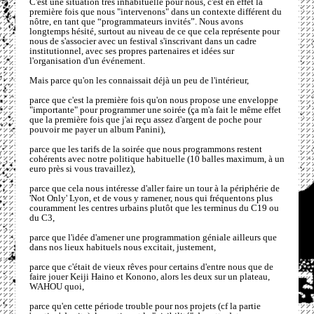
C'est une situation très inhabituelle pour nous, c'est en effet la
première fois que nous "intervenons" dans un contexte différent du
nôtre, en tant que “programmateurs invités”. Nous avons
longtemps hésité, surtout au niveau de ce que cela représente pour
nous de s'associer avec un festival s'inscrivant dans un cadre
institutionnel, avec ses propres partenaires et idées sur
l'organisation d'un événement.
Mais parce qu'on les connaissait déjà un peu de l'intérieur,
parce que c'est la première fois qu'on nous propose une enveloppe
"importante" pour programmer une soirée (ça m'a fait le même effet
que la première fois que j'ai reçu assez d'argent de poche pour
pouvoir me payer un album Panini),
parce que les tarifs de la soirée que nous programmons restent
cohérents avec notre politique habituelle (10 balles maximum, à un
euro près si vous travaillez),
parce que cela nous intéresse d'aller faire un tour à la périphérie de
'Not Only' Lyon, et de vous y ramener, nous qui fréquentons plus
couramment les centres urbains plutôt que les terminus du C19 ou
du C3,
parce que l'idée d'amener une programmation géniale ailleurs que
dans nos lieux habituels nous excitait, justement,
parce que c'était de vieux rêves pour certains d'entre nous que de
faire jouer Keiji Haino et Konono, alors les deux sur un plateau,
WAHOU quoi,
parce qu'en cette période trouble pour nos projets (cf la partie