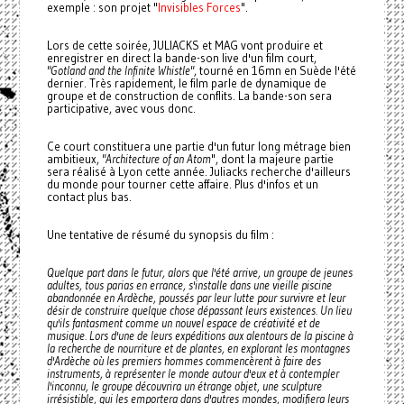
exemple : son projet "
Invisibles Forces
".
Lors de cette soirée, JULIACKS et MAG vont produire et
enregistrer en direct la bande-son live d'un film court,
"Gotland and the Infinite Whistle"
, tourné en 16mn en Suède l'été
dernier. Très rapidement, le film parle de dynamique de
groupe et de construction de conflits. La bande-son sera
participative, avec vous donc.
Ce court constituera une partie d'un futur long métrage bien
ambitieux,
"Architecture of an Atom
", dont la majeure partie
sera réalisé à Lyon cette année. Juliacks recherche d'ailleurs
du monde pour tourner cette affaire. Plus d'infos et un
contact plus bas.
Une tentative de résumé du synopsis du film :
Quelque part dans le futur, alors que l'été arrive, un groupe de jeunes
adultes, tous parias en errance, s'installe dans une vieille piscine
abandonnée en Ardèche, poussés par leur lutte pour survivre et leur
désir de construire quelque chose dépassant leurs existences. Un lieu
qu'ils fantasment comme un nouvel espace de créativité et de
musique.
Lors d'une de leurs expéditions aux alentours de la piscine à
la recherche de nourriture et de plantes, en explorant les montagnes
d'Ardèche où les premiers hommes commencèrent à faire des
instruments, à représenter le monde autour d'eux et à contempler
l'inconnu, le groupe découvrira un étrange objet, une sculpture
irrésistible, qui les emportera dans d'autres mondes, modifiera leurs