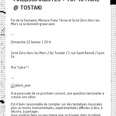
@ TOSTAKI
Fin de la Semaine, Menace Futur Terne et Grnd Zero Hors les
Murs se la donnent grave avec
---
Dimanche 22 Janvier / 20 H
Grnd Zero Hors les Murs / Au Tostaki / 1 rue Saint Benoît / Lyon
1e
Prix "Libre" !
---
A la poursuite de ce prochain concert, une question lancinante a
creusé son sillon :
Est-il bien raisonnable de compter sur des tentatives musicales
plus ou moins instrumentales, expérimentales difficiles à dire, à
décrire, à partager,·
pour espérer faire un peu mieux que se trouver dans la même