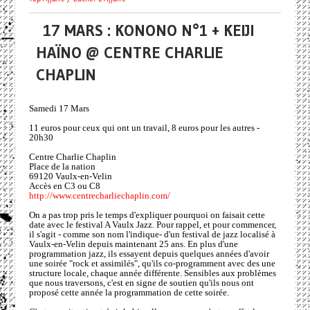
17 MARS : KONONO N°1 + KEIJI
HAÏNO @ CENTRE CHARLIE
CHAPLIN
Samedi 17 Mars
11 euros pour ceux qui ont un travail, 8 euros pour les autres -
20h30
Centre Charlie Chaplin
Place de la nation
69120 Vaulx-en-Velin
Accès en C3 ou C8
http://www.centrecharliechaplin.com/
On a pas trop pris le temps d'expliquer pourquoi on faisait cette
date avec le festival A Vaulx Jazz. Pour rappel, et pour commencer,
il s'agit - comme son nom l'indique- d'un festival de jazz localisé à
Vaulx-en-Velin depuis maintenant 25 ans. En plus d'une
programmation jazz, ils essayent depuis quelques années d'avoir
une soirée "rock et assimilés", qu'ils co-programment avec des une
structure locale, chaque année différente. Sensibles aux problèmes
que nous traversons, c'est en signe de soutien qu'ils nous ont
proposé cette année la programmation de cette soirée.