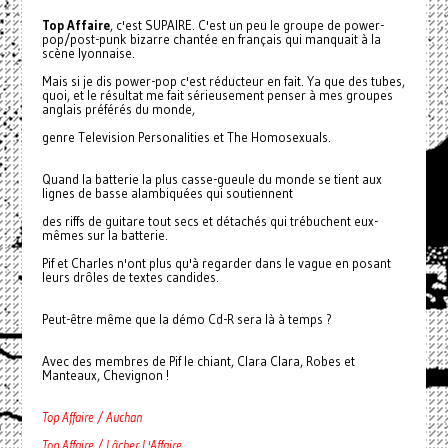
Top Affaire
, c'est SUPAIRE. C'est un peu le groupe de power-
pop/post-punk bizarre chantée en français qui manquait à la
scène lyonnaise.
Mais si je dis power-pop c'est réducteur en fait. Ya que des tubes,
quoi, et le résultat me fait sérieusement penser à mes groupes
anglais préférés du monde,
genre Television Personalities et The Homosexuals.
Quand la batterie la plus casse-gueule du monde se tient aux
lignes de basse alambiquées qui soutiennent
des riffs de guitare tout secs et détachés qui trébuchent eux-
mêmes sur la batterie.
Pif et Charles n'ont plus qu'à regarder dans le vague en posant
leurs drôles de textes candides.
Peut-être même que la démo Cd-R sera là à temps ?
Avec des membres de Pif le chiant, Clara Clara, Robes et
Manteaux, Chevignon !
Top Affaire / Auchan
Top Affaire / Lâcher L'Affaire