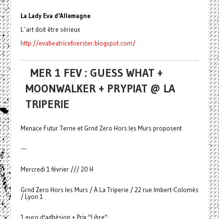
La Lady Eva d'Allemagne
L´art doit être sérieux
http://evabeatricefoerster.blogspot.com/
MER 1 FEV : GUESS WHAT +
MOONWALKER + PRYPIAT @ LA
TRIPERIE
Menace Futur Terne et Grnd Zero Hors les Murs proposent
---
Mercredi 1 février /// 20 H
Grnd Zero Hors les Murs / À La Triperie / 22 rue Imbert-Colomès
/ Lyon 1
1 euro d'adhésion + Prix "Libre"