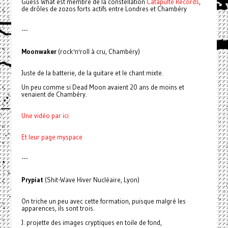
Guess What est membre de la constellation
Catapulte Records
,
de drôles de zozos forts actifs entre Londres et Chambéry
---
Moonwaker
(rock'n'roll à cru, Chambéry)
Juste de la batterie, de la guitare et le chant mixte.
Un peu comme si Dead Moon avaient 20 ans de moins et
venaient de Chambéry.
Une vidéo par ici
Et leur page myspace
---
Prypiat
(Shit-Wave Hiver Nucléaire, Lyon)
On triche un peu avec cette formation, puisque malgré les
apparences, ils sont trois.
J. projette des images cryptiques en toile de fond,