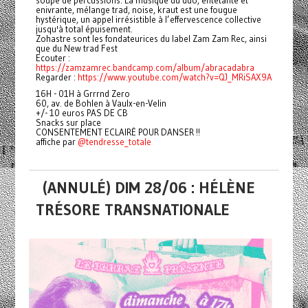
soupe de percussions. La musique du duo, entêtante et
enivrante, mélange trad, noise, kraut est une fougue
hystérique, un appel irrésistible à l’effervescence collective
jusqu'à total épuisement.
Zohastre sont les fondateurices du label Zam Zam Rec, ainsi
que du New trad Fest
Ecouter :
https://zamzamrec.bandcamp.com/album/abracadabra
Regarder :
https://www.youtube.com/watch?v=QJ_MRiSAX9A
16H - 01H à Grrrnd Zero
60, av. de Bohlen à Vaulx-en-Velin
+/- 10 euros PAS DE CB
Snacks sur place
CONSENTEMENT ECLAIRÉ POUR DANSER !!
affiche par
@tendresse_totale
(ANNULÉ) DIM 28/06 : HÉLÈNE
TRÉSORE TRANSNATIONALE