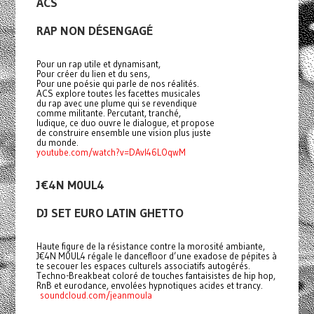
ACS
RAP NON DÉSENGAGÉ
Pour un rap utile et dynamisant,
Pour créer du lien et du sens,
Pour une poésie qui parle de nos réalités.
ACS explore toutes les facettes musicales
du rap avec une plume qui se revendique
comme militante. Percutant, tranché,
ludique, ce duo ouvre le dialogue, et propose
de construire ensemble une vision plus juste
du monde.
youtube.com/watch?v=DAvI46LOqwM
J€4N M0UL4
DJ SET EURO LATIN GHETTO
Haute figure de la résistance contre la morosité ambiante,
J€4N M0UL4 régale le dancefloor d’une exadose de pépites à
te secouer les espaces culturels associatifs autogérés.
Techno-Breakbeat coloré de touches fantaisistes de hip hop,
RnB et eurodance, envolées hypnotiques acides et trancy.
soundcloud.com/jeanmoula