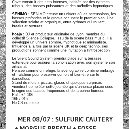
Cave construit des sets intenses, habités par des rythmes
tribaux, des basses puissantes et des mélodies hypnotiques.
SENIMO
: SENIMO creuse un univers où les percussions, les
basses profondes et le groove occupent le premier plan. Une
sélection solaire et organique, entre rythmes qui roulent,
breaks et textures.
hoaja
: DJ et producteur originaire de Lyon, membre du
collectif Silence Collapse. Issu de la scène bass music, il a
développé un univers sombre, hypnotique et minimaliste.
Influencé à la fois par la scène UK et la deep techno, ses
productions sonnent comme une invitation à l'introspection
Le Silent Sound System prendra place sur la terrasse
extérieure pour assurer la sonorisation avec son système son
artisanal.
Pensée comme un refuge, la scénographie combine ombrage
et fraîcheur pour préserver confort et bien-être sur le
dancefloor.
Stand de merch, pizzas, glaces et quelques surprises
viendront compléter cette journée qui s’annonce placée sous
le signe des basses fréquences et de la bonne humeur.
Paf : +/- 10€
16h / 01h
No CB no reloux
MER 08/07 : SULFURIC CAUTERY
+ MORGUE BREATH + FOSSE