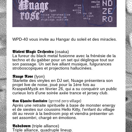
WPD-40 vous invite au Hangar du soleil et des miracles.
𝖁𝖎𝖔𝖑𝖊𝖓𝖙 𝕸𝖆𝖌𝖎𝖈 𝕺𝖗𝖈𝖍𝖊𝖘𝖙𝖗𝖆
(osaka)
La fureur du black metal fusionne avec la frénésie de la
techno et du gabber pour un set qui déglingue tout sur
son passage. Un set live alliant musique, fulgurances
stroboscopiques et projections hallucinées.
𝕹𝖚𝖆𝖌𝖊 𝕽𝖔𝖘𝖊
(lyon)
Starlette des vinyles en DJ set, Nuage présentera son
projet live de noise, joué pour la 1ère fois au
KraspekMyzik en février 26, qui a su conquérir un public
curieux lors d'une soirée axée trance et jersey club.
𝕰𝖆𝖚 𝕮𝖍𝖆𝖚𝖉𝖊 𝕾𝖆𝖓𝖎𝖙𝖆𝖎𝖗𝖊
(grrrnd zero village)
Après une retraite spirituelle à base de monster energy
et de siestes sur coussins Hello Kitty, l'enfant du village
dit au revoir à la bedroom pop et viendra présenter un
set assombri, chargé en émotions.
𝕭𝖆𝖉𝖆𝖇𝖔𝖚𝖒
(triple alliance)
Triple alliance, quadruple lineup.