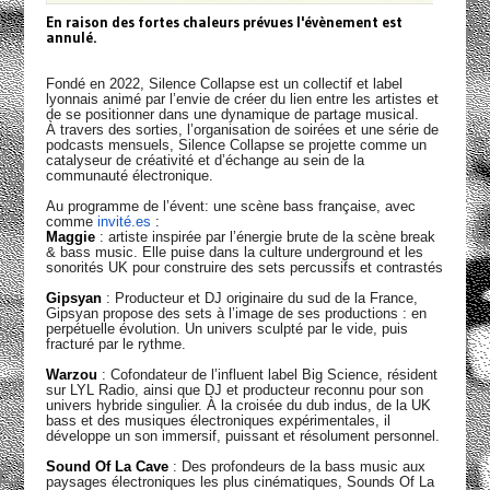
En raison des fortes chaleurs prévues l'évènement est
annulé.
Fondé en 2022, Silence Collapse est un collectif et label
lyonnais animé par l’envie de créer du lien entre les artistes et
de se positionner dans une dynamique de partage musical.
À travers des sorties, l’organisation de soirées et une série de
podcasts mensuels, Silence Collapse se projette comme un
catalyseur de créativité et d’échange au sein de la
communauté électronique.
Au programme de l’évent: une scène bass française, avec
comme
invité.es
:
Maggie
: artiste inspirée par l’énergie brute de la scène break
& bass music. Elle puise dans la culture underground et les
sonorités UK pour construire des sets percussifs et contrastés
Gipsyan
: Producteur et DJ originaire du sud de la France,
Gipsyan propose des sets à l’image de ses productions : en
perpétuelle évolution. Un univers sculpté par le vide, puis
fracturé par le rythme.
Warzou
: Cofondateur de l’influent label Big Science, résident
sur LYL Radio, ainsi que DJ et producteur reconnu pour son
univers hybride singulier. À la croisée du dub indus, de la UK
bass et des musiques électroniques expérimentales, il
développe un son immersif, puissant et résolument personnel.
Sound Of La Cave
: Des profondeurs de la bass music aux
paysages électroniques les plus cinématiques, Sounds Of La