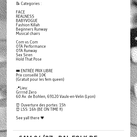
📝 Categories :
FACE
REALNESS
BABYVOGUE
Fashion Killah
Beginners Runway
Musical chairs
Com vs Com
OTA Performance
OTA Runway
Sex Siren
Hold That Pose
🎟️ ENTRÉE PRIX LIBRE
Prix conseillé 10€
(Gratuit pour les fem queen)
📍Lieu:
Grrrnd Zero
60 Av. de Bohlen, 69120 Vaulx-en-Velin (Lyon)
⏰ Ouverture des portes: 15h
⏰ LSS: 16h (BE ON TIME ‼️)
See yall there 💗