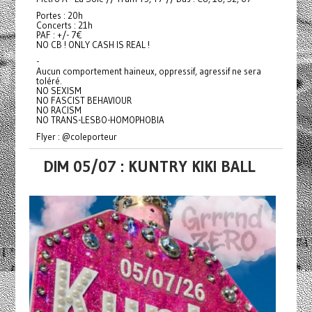
Portes : 20h
Concerts : 21h
PAF : +/- 7€
NO CB ! ONLY CASH IS REAL !
-
Aucun comportement haineux, oppressif, agressif ne sera
toléré.
NO SEXISM
NO FASCIST BEHAVIOUR
NO RACISM
NO TRANS-LESBO-HOMOPHOBIA
Flyer : @coleporteur
DIM 05/07 : KUNTRY KIKI BALL