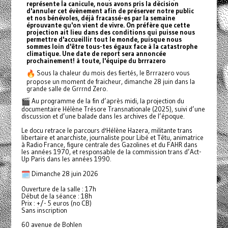
représente la canicule, nous avons pris la décision
d'annuler cet évènement afin de préserver notre public
et nos bénévoles, déjà fracassé-es par la semaine
éprouvante qu'on vient de vivre. On préfère que cette
projection ait lieu dans des conditions qui puisse nous
permettre d'accueillir tout le monde, puisque nous
sommes loin d'être tous-tes égaux face à la catastrophe
climatique. Une date de report sera annoncée
prochainement! à toute, l'équipe du brrrazero
Sous la chaleur du mois des fiertés, le Brrrazero vous
propose un moment de fraicheur, dimanche 28 juin dans la
grande salle de Grrrnd Zero.
Au programme de la fin d’après midi, la projection du
documentaire Hélène Trésore Transnationale (2025), suivi d’une
discussion et d’une balade dans les archives de l’époque.
Le docu retrace le parcours d'Hélène Hazera, militante trans
libertaire et anarchiste, journaliste pour Libé et Têtu, animatrice
à Radio France, figure centrale des Gazolines et du FAHR dans
les années 1970, et responsable de la commission trans d’Act-
Up Paris dans les années 1990.
Dimanche 28 juin 2026
Ouverture de la salle : 17h
Début de la séance : 18h
Prix : +/- 5 euros (no CB)
Sans inscription
60 avenue de Bohlen