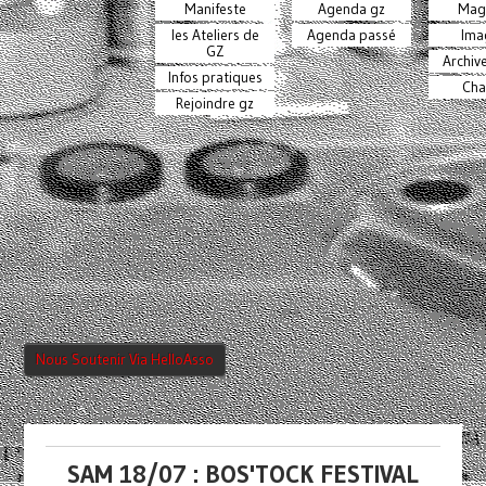
Manifeste
Agenda gz
Mag
les Ateliers de
Agenda passé
Ima
GZ
Archiv
Infos pratiques
Cha
Rejoindre gz
Nous Soutenir Via HelloAsso
SAM 18/07 : BOS'TOCK FESTIVAL