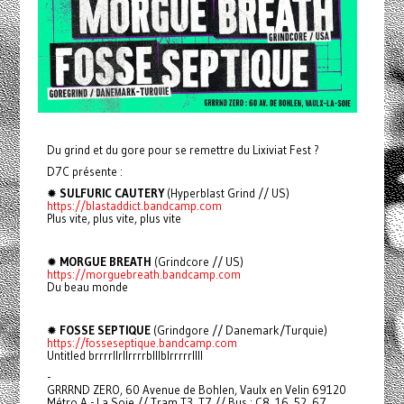
Du grind et du gore pour se remettre du Lixiviat Fest ?
D7C présente :
✹
SULFURIC CAUTERY
(Hyperblast Grind // US)
https://blastaddict.bandcamp.com
Plus vite, plus vite, plus vite
✹
MORGUE BREATH
(Grindcore // US)
https://morguebreath.bandcamp.com
Du beau monde
✹
FOSSE SEPTIQUE
(Grindgore // Danemark/Turquie)
https://fosseseptique.bandcamp.com
Untitled brrrrllrllrrrrblllblrrrrrllll
-
GRRRND ZERO, 60 Avenue de Bohlen, Vaulx en Velin 69120
Métro A - La Soie // Tram T3, T7 // Bus : C8, 16, 52, 67