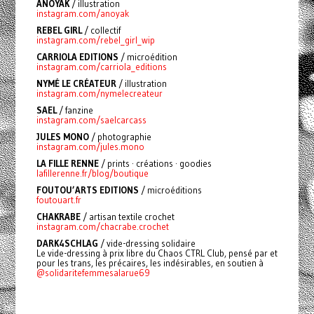
ANOYAK
/ illustration
instagram.com/anoyak
REBEL GIRL
/ collectif
instagram.com/rebel_girl_wip
CARRIOLA EDITIONS
/ microédition
instagram.com/carriola_editions
NYMÉ LE CRÉATEUR
/ illustration
instagram.com/nymelecreateur
SAEL
/ fanzine
instagram.com/saelcarcass
JULES MONO
/ photographie
instagram.com/jules.mono
LA FILLE RENNE
/ prints · créations · goodies
lafillerenne.fr/blog/boutique
FOUTOU’ARTS EDITIONS
/ microéditions
foutouart.fr
CHAKRABE
/
artisan textile crochet
instagram.com/chacrabe.crochet
DARK4SCHLAG
/ vide-dressing solidaire
Le vide-dressing à prix libre du Chaos CTRL Club, pensé par et
pour les trans, les précaires, les indésirables, en soutien à
@solidaritefemmesalarue69