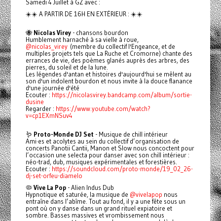
Samedi 4 Juillet à GZ avec :
☀️☀️ A PARTIR DE 16H EN EXTÉRIEUR : ☀️☀️
🐝
Nicolas Virey
- chansons bourdon
Humblement harnaché à sa vielle à roue,
@nicolas_virey
(membre du collectif l'Engeance, et de
multiples projets tels que La Ruche et Cromorne) chante des
errances de vie, des poèmes glanés auprès des arbres, des
pierres, du soleil et de la lune.
Les légendes d'antan et histoires d'aujourd'hui se mêlent au
son d'un indolent bourdon et nous invite à la douce flanance
d'une journée d'été
Ecouter :
https://nicolasvirey.bandcamp.com/album/sortie-
dusine
Regarder :
https://www.youtube.com/watch?
v=cp1EXmNSuv4
🪱
Proto-Monde DJ Set
- Musique de chill intérieur
Ami·es et acolytes au sein du collectif d’organisation de
concerts Panotii Cantii, Manon et Slow nous concoctent pour
l’occasion une selecta pour danser avec son chill intérieur :
néo-trad, dub, musiques expérimentales et forestières.
Ecouter :
https://soundcloud.com/proto-monde/19_02_26-
dj-set-orfeu-diamelo
🦠
Vive La Pop
- Alien Indus Dub
Hypnotique et saturée, la musique de
@vivelapop
nous
entraîne dans l’abîme. Tout au fond, il y a une fête sous un
pont où on y danse dans un grand rituel expiatoire et
sombre. Basses massives et vrombissement nous