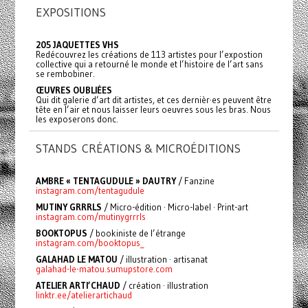
EXPOSITIONS
205 JAQUETTES VHS
Redécouvrez les créations de 113 artistes pour l’expostion
collective qui a retourné le monde et l’histoire de l’art sans
se rembobiner.
ŒUVRES OUBLIÉES
Qui dit galerie d’art dit artistes, et ces dernièr·es peuvent être
tête en l’air et nous laisser leurs oeuvres sous les bras. Nous
les exposerons donc.
STANDS CRÉATIONS & MICROÉDITIONS
AMBRE « TENTAGUDULE » DAUTRY
/ Fanzine
instagram.com/tentagudule
MUTINY GRRRLS
/ Micro-édition · Micro-label · Print-art
instagram.com/mutinygrrrls
BOOKTOPUS
/ bookiniste de l’étrange
instagram.com/booktopus_
GALAHAD LE MATOU
/ illustration · artisanat
galahad-le-matou.sumupstore.com
ATELIER ARTI’CHAUD
/ création · illustration
linktr.ee/atelierartichaud