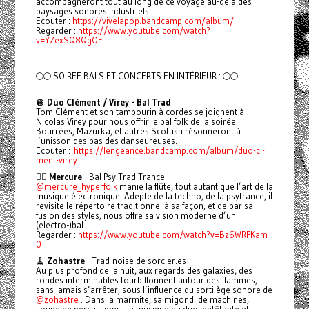
accompagneront tout au long de ce voyage au-delà des
paysages sonores industriels.
Ecouter :
https://vivelapop.bandcamp.com/album/ii
Regarder :
https://www.youtube.com/watch?
v=YZexSQ8QgOE
🌕🌕 SOIREE BALS ET CONCERTS EN INTÉRIEUR : 🌕🌕
🪩
Duo Clément / Virey - Bal Trad
Tom Clément et son tambourin à cordes se joignent à
Nicolas Virey pour nous offrir le bal folk de la soirée.
Bourrées, Mazurka, et autres Scottish résonneront à
l’unisson des pas des danseureuses.
Ecouter :
https://lengeance.bandcamp.com/album/duo-cl-
ment-virey
🧚‍♂️
Mercure
- Bal Psy Trad Trance
@mercure_hyperfolk
manie la flûte, tout autant que l’art de la
musique électronique. Adepte de la techno, de la psytrance, il
revisite le répertoire traditionnel à sa façon, et de par sa
fusion des styles, nous offre sa vision moderne d’un
(electro-)bal.
Regarder :
https://www.youtube.com/watch?v=Bz6WRFKam-
0
🧹
Zohastre
- Trad-noise de sorcier.es
Au plus profond de la nuit, aux regards des galaxies, des
rondes interminables tourbillonnent autour des flammes,
sans jamais s’arrêter, sous l’influence du sortilège sonore de
@zohastre
. Dans la marmite, salmigondi de machines,