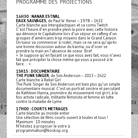
PROGRAMME DES PROJECTIONS
14H30 : NANAR ESTIVAL
EAUX SAUVAGES
, de Paul W. Kener – 1978 – 1h32
Carte blanche aux Intergalactiques et sa comu Twitch
C’est l’heure d’en prendre plein la poire avec cette histoire
qui dénonce le Capitalisme lors d’un séjour en rafting d’un
groupes d’américains trop moyens dans le Grand Canyon.
Un tueur va commencer à roder, mais ce ne sera qu’après
une bonne discussion autour du karma, ou d’oser se
prendre la main en l’absence de soeur. Bref.
« Je suppose qu’en faisant ce que vous avez fait, vous n’avez
fait que précipiter la chose même qui vous a poussé à le
faire… »
15H15 : DOCUMENTAIRE
THE PUNK SINGER
, de Sini Anderson – 2013 – 1h22
Carte blanche à Rebel Girl
The Punk Singer de Sini Anderson est bien plus qu’un simple
documentaire musical. C’est un portrait sincère et percutant
de Kathleen Hanna, pionnière du mouvement riot grrrl, à la
fois artiste radicale, militante féministe et femme en lutte
contre la maladie de Lyme.
17H00 : COURTS METRAGES
Carte blanche au monde entier
Une sélection de films courts ouvert à toutes et tous !
Maximum : 10 minutes.
N’hésitez à proposer le votre à
programmation@boskop.org