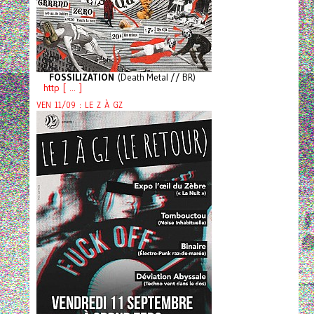
FOSSILIZATION
(Death Metal // BR)
http [ ... ]
VEN 11/09 : LE Z À GZ