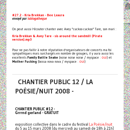
#27.2 - Kria Brekkan - Bee Lxaura
envoyé par
lablogotheque
On peut aussi l'écouter chanter avec Avey "cuckoo cuckoo" Tare, son mari :
Kria Brekkan & Avey Tare - sis around the sandmill (Pirate
version).mp3
Pour ne pas faillir à notre réputation d'organisateurs de concerts ma foi
sympathiques mais surchargés en nombre de groupes, il y aura aussi les
oui
excellents
Family Battle Snake
(noise noise noise / myspace :
) et
oui
Mother Fucking
(bossa nova nova / myspace :
)
CHANTIER PUBLIC 12 / LA
POÉSIE/NUIT 2008 -
CHANTIER PUBLIC #12 -
Grrrnd gerland - GRATUIT
exposition collective dans le cadre du festival
La Poésie/nuit
du 5 au 15 mars 2008 [du mercredi au samedi de 18h à 21h]