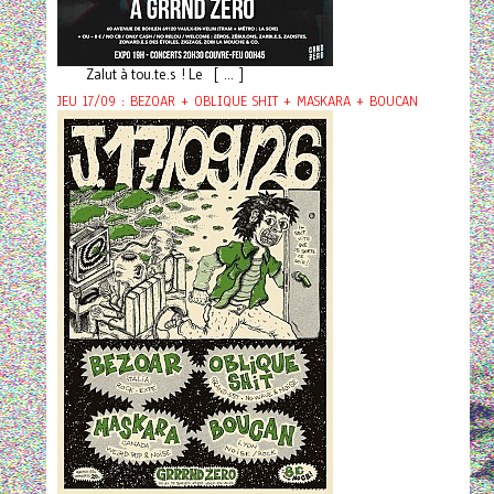
Zalut à tou.te.s ! Le [ ... ]
JEU 17/09 : BEZOAR + OBLIQUE SHIT + MASKARA + BOUCAN