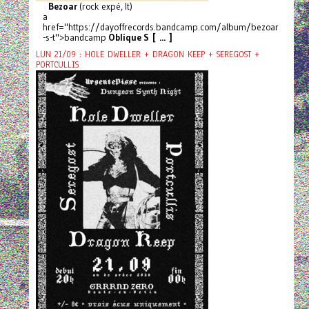
Bezoar
(rock expé, It)
a
href="https://dayoffrecords.bandcamp.com/album/bezoar
-s-t">bandcamp
Oblique S [ ... ]
LUN 21/09 : HOLE DWELLER + DRAGON KEEP + SEREGOST +
PORTCULLIS