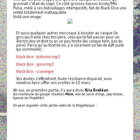
groovait c’était du slap). Ce côté grosses basses booty/Mtv
Pulse, mêlé à ces bidouillages intempestifs, fait de Black Dice une
entité totalement inattaquable.
Voilà une image :
Et aussi quelques autres morceaux à écouter au casque (le
gros qui traîne chez ton père, celui qui te fait passer pour un
électro boy et dont tu as un peu honte (du casque hein, pas du
père). Parce qu’au fond de toi, y’a sûrement un fan de daft punk
qui sommeille) :
black dice - kokomo.mp3
black dice - gore.mp3
black dice - scavenger
Vos doutes s'effondrent, toute résistance disparait, vous
viendrez faire siffler vos oreilles le 10 mars.
Ah oui, en première partie, il y aura donc
Kria Brekkan
(ex-chanteuse du groupe islandais
Mùm
, voix de sucre d'orge, pop tordue,
épouse du Prophète).
On peut regarder cette petite vidéo de la Blogotheque :