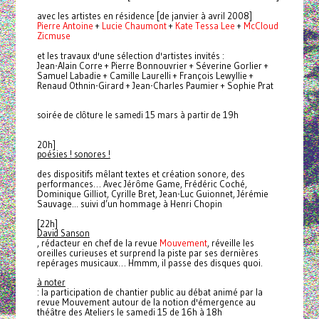
avec les artistes en résidence [de janvier à avril 2008]
Pierre Antoine
+
Lucie Chaumont
+
Kate Tessa Lee
+
McCloud
Zicmuse
et les travaux d'une sélection d'artistes invités
:
Jean-Alain Corre + Pierre Bonnouvrier + Séverine Gorlier +
Samuel Labadie + Camille Laurelli + François Lewyllie +
Renaud Othnin-Girard + Jean-Charles Paumier + Sophie Prat
soirée de clôture le samedi 15 mars à partir de 19h
20h]
poésies ! sonores !
des dispositifs mêlant textes et création sonore, des
performances… Avec Jérôme Game, Frédéric Coché,
Dominique Gilliot, Cyrille Bret, Jean-Luc Guionnet, Jérémie
Sauvage... suivi d’un hommage à Henri Chopin
[2
2h]
David Sanson
, rédacteur en chef de la revue
Mouvement
, réveille les
oreilles curieuses et surprend la piste par ses dernières
repérages musicaux… Hmmm, il passe des disques quoi.
à noter
: la participation de chantier public au débat animé par la
revue Mouvement autour de la notion d'émergence au
théâtre des Ateliers le samedi 15 de 16h à 18h