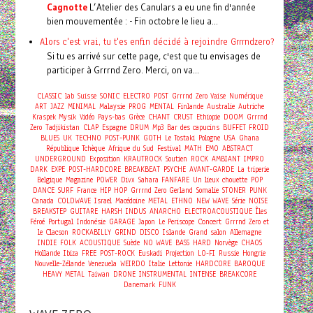
Cagnotte
L’Atelier des Canulars a eu une fin d'année
bien mouvementée : - Fin octobre le lieu a...
Alors c'est vrai, tu t'es enfin décidé à rejoindre Grrrndzero?
Si tu es arrivé sur cette page, c'est que tu envisages de
participer à Grrrnd Zero. Merci, on va...
CLASSIC
lab
Suisse
SONIC
ELECTRO
POST
Grrrnd Zero Vaise
Numérique
ART
JAZZ
MINIMAL
Malaysie
PROG
MENTAL
Finlande
Australie
Autriche
Kraspek Mysik
Vidéo
Pays-bas
Grèce
CHANT
CRUST
Ethiopie
DOOM
Grrrnd
Zero
Tadjikistan
CLAP
Espagne
DRUM
Mp3
Bar des capucins
BUFFET FROID
BLUES
UK
TECHNO
POST-PUNK
GOTH
Le Tostaki
Pologne
USA
Ghana
République Tchèque
Afrique du Sud
Festival
MATH
EMO
ABSTRACT
UNDERGROUND
Exposition
KRAUTROCK
Soutien
ROCK
AMBIANT
IMPRO
DARK
EXPE
POST-HARDCORE
BREAKBEAT
PSYCHE
AVANT-GARDE
La triperie
Belgique
Magazine
POWER
Divx
Sahara
FANFARE
Un lieux chouette
POP
DANCE
SURF
France
HIP HOP
Grrrnd Zero Gerland
Somalie
STONER
PUNK
Canada
COLDWAVE
Israel
Macédoine
METAL
ETHNO
NEW WAVE
Série
NOISE
BREAKSTEP
GUITARE
HARSH
INDUS
ANARCHO
ELECTROACOUSTIQUE
Îles
Concert
Féroé
Portugal
Indonésie
GARAGE
Japon
Le Periscope
Grrrnd Zero et
le Clacson
ROCKABILLY
GRIND
DISCO
Islande
Grand salon
Allemagne
INDIE
FOLK
ACOUSTIQUE
Suède
NO WAVE
BASS
HARD
Norvège
CHAOS
Hollande
Ibiza
FREE
POST-ROCK
Euskadi
Projection
LO-FI
Russie
Hongrie
Nouvelle-Zélande
Venezuela
WEIRDO
Italie
Lettonie
HARDCORE
BAROQUE
HEAVY METAL
Taiwan
DRONE
INSTRUMENTAL
INTENSE
BREAKCORE
Danemark
FUNK