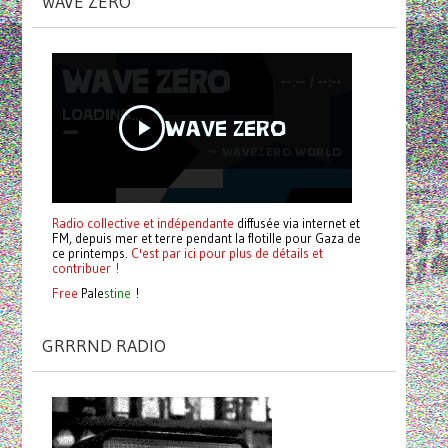
WAVE ZERO
Radio collective et indépendante
diffusée via internet et
FM, depuis mer et terre pendant la flotille pour Gaza de
ce printemps.
C'est par ici pour plus de détails et
contribuer !
Free
Pale
stine
!
GRRRND RADIO