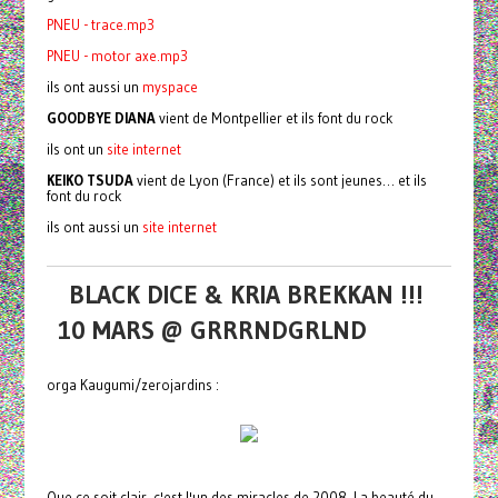
PNEU - trace.mp3
PNEU - motor axe.mp3
ils ont aussi un
myspace
GOODBYE DIANA
vient de Montpellier et ils font du rock
ils ont un
site internet
KEIKO TSUDA
vient de Lyon (France) et ils sont jeunes… et ils
font du rock
ils ont aussi un
site internet
BLACK DICE & KRIA BREKKAN !!!
10 MARS @ GRRRNDGRLND
orga Kaugumi/zerojardins :
Que ce soit clair, c'est l'un des miracles de 2008. La beauté du