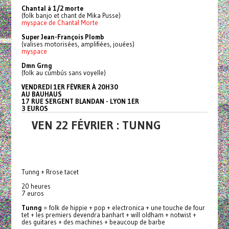
Chantal à 1/2 morte
(folk banjo et chant de Mika Pusse)
myspace de Chantal Morte
Super Jean-François Plomb
(valises motorisées, amplifiées, jouées)
myspace
Dmn Grng
(folk au cúmbús sans voyelle)
VENDREDI 1ER FÉVRIER À 20H30
AU BAUHAUS
17 RUE SERGENT BLANDAN - LYON 1ER
3 EUROS
VEN 22 FÉVRIER : TUNNG
Tunng + Rrose tacet
20 heures
7 euros
Tunng
= folk de hippie + pop + electronica + une touche de four
tet + les premiers devendra banhart + will oldham + notwist +
des guitares + des machines + beaucoup de barbe