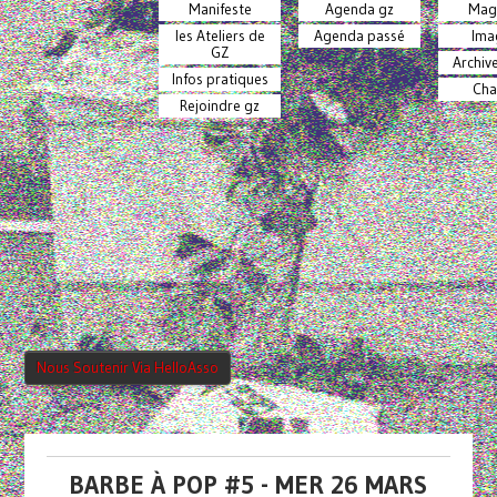
Manifeste
Agenda gz
Mag
les Ateliers de
Agenda passé
Ima
GZ
Archiv
Infos pratiques
Cha
Rejoindre gz
Nous Soutenir Via HelloAsso
BARBE À POP #5 - MER 26 MARS