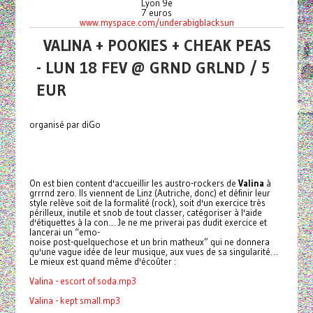
Lyon 9e
7 euros
www.myspace.com/underabigblacksun
VALINA + POOKIES + CHEAK PEAS
- LUN 18 FEV @ GRND GRLND / 5
EUR
organisé par diGo
On est bien content d'accueillir les austro-rockers de
Valina
à
grrrnd zero. Ils viennent de Linz (Autriche, donc) et définir leur
style relève soit de la formalité (rock), soit d'un exercice très
périlleux, inutile et snob de tout classer, catégoriser à l'aide
d'étiquettes à la con… Je ne me priverai pas dudit exercice et
lancerai un “emo-
noise post-quelquechose et un brin matheux” qui ne donnera
qu'une vague idée de leur musique, aux vues de sa singularité…
Le mieux est quand même d'écoûter :
Valina - escort of soda.mp3
Valina - kept small.mp3