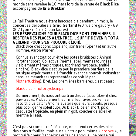
monde sera révélée le 10 mars lors de la venue de
Black Dice
,
accompagnés de
Kria Brekkan
.
Le Rail Théâtre nous étant inaccessible pendant un mois, le
concert se déroulera à
Grnd Gerland
(40 rue pré gaudry - 69
007 Lyon - métro D Jean Jaurès).
LES RESERVATIONS POUR BLACK DICE SONT TERMINEES. IL
RESTERA DES PLACES A L'ENTREE, IL SUFFIT DE VENIR TOT A
GERLAND POUR S'EN PROCURER (20H).
Black Dice c'est donc Copeland, son frère (Bjorn) et un autre
Homme, Aaron Warren.
Connus avant tout pour être les potes bruitistes d'Animal
"brother sport" Collective (même label, mêmes tournées,
visiblement mêmes drogues, top friend myspace, amitié
sincère), Black dice c'est un peu la première barrière de la
musique expérimentale à franchir avant de pouvoir s'effondrer
dans les méandres (représentées ce soir là par
Motherfucking
). Bref. Les premières barrières, c'est beau :
black dice - motorcycle.mp3
Dernièrement, ils nous ont sorti un disque (Load Blown) chez
paw tracks. Probablement leur meilleur avec broken ear
record, plus catchy/moins austère que leurs débuts, presque
plus cool, genre soleil quoi. Du Black Dice en short, polo,
casquette tropicale, en plein minigolf, coucher de soleil et
menthe à l'eau.
C’est pas si complexe à l’écoute, on entend certes des blips et
des sons trifouillés, mais aussi un truc pop, même «
groove
», le
mot qui fait peur (rappelons qu’à une époque une basse qui