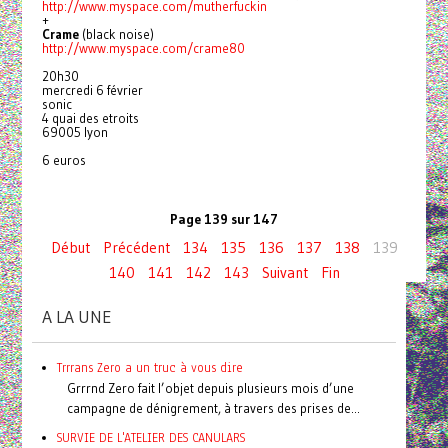
http://www.myspace.com/mutherfuckin
+
Crame
(black noise)
http://www.myspace.com/crame80
20h30
mercredi 6 février
sonic
4 quai des etroits
69005 lyon
6 euros
Page 139 sur 147
Début
Précédent
134
135
136
137
138
139
140
141
142
143
Suivant
Fin
A LA UNE
Trrrans Zero a un truc à vous dire
Grrrnd Zero fait l’objet depuis plusieurs mois d’une
campagne de dénigrement, à travers des prises de...
SURVIE DE L'ATELIER DES CANULARS