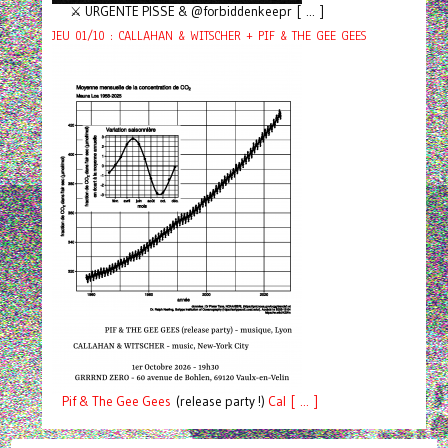
⚔️ URGENTE PISSE & @forbiddenkeepr [ ... ]
JEU 01/10 : CALLAHAN & WITSCHER + PIF & THE GEE GEES
Pif
& The Gee Gees
(release party !)
C
a
l [ ... ]