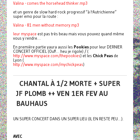
Valina - comes the horsehead thinker.mp3
et un genre de slow hard-rock progressif “à l'Autrichienne”
super emo pour la route :
Valina - 81 men without memory.mp3
leur
myspace
est pas très beau mais vous pouvez quand même
vous y rendre…
En première partie yaura aussi les
Pookies
pour leur DERNIER
CONCERT OFFICIEL (Ouf!… heu je rigole) / (
http://www.myspace.com/thepookies
) et les
Chick Peas
de
Lyon (
http://www.myspace.com/mychickpeas
)
CHANTAL À 1/2 MORTE + SUPER
JF PLOMB ++ VEN 1ER FEV AU
BAUHAUS
UN SUPER CONCERT DANS UN SUPER LIEU (IL EN RESTE PEU…).
AVEC