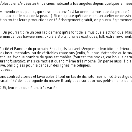
/plasticiens/
vidéastes/musiciens habitant à los angeles depuis quelques années, 
les membres du public, qui se voient conviés à façonner la musique du groupe à l'
itaux par le biais de la peau...). Si on ajoute qu'ils animent un atelier de dessin 
ition toutes leurs productions en téléchargement gratuit, on pourra légitimeme
On pourrait dire un peu rapidement qu'ils font de la musique électronique. Mais ne
Réminiscences hawaïennes, ukulélé 8 bits, drones exotiques, folk extrême-orient
licité et l'amour du prochain. Ensuite, ils laissent s'exprimer leur idiot intérieur
s instrumentales, ou de véritables chansons (enfin, faut pas s'attendre au forma
tiques évoque nombre de gens estimables (four tet, the books, caribou, le derni
ourant
folktronica
, mais ce mot est quand même très moche. On pense aussi à d'au
ive, philip glass pour la candeur des lignes mélodiques.
ctives :
ons contradictoires et favorables à tout un tas de dichotomies: un côté vestige
musical n°27 de l'audioguide du musée Branly et ce sur quoi nos petit-enfants danse
US, leur musique étant très variée.