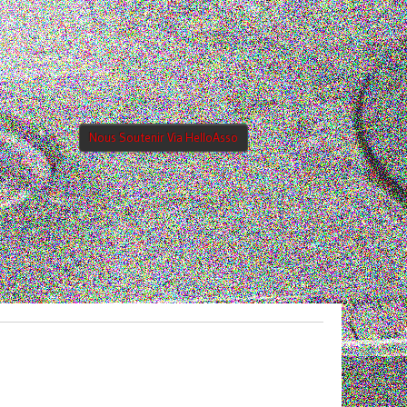
Nous Soutenir Via HelloAsso