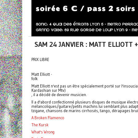
SAM 24 JANVIER : MATT ELLIOT
PRIX LIBRE
Matt Elliott -
folk
Matt Elliott n'est pas un être spécialement porté sur l'insouci
Kardashian sur Mtv)
, il a décidé de devenir musicien.
Il a d'abord confectionné plusieurs disques de musique électro
mélancoliques/guitare/petits machins lui semblant plus adapt
tzigane, chansons de marins cirrhosés, tango, dérapages bruitist
A Broken Flamenco
The Kursk
What's Wrong