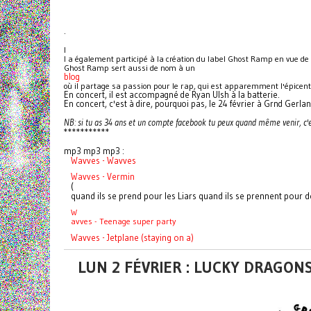
.
I
l a également participé à la création du label Ghost Ramp en vue de s
Ghost Ramp sert aussi de nom à un
blog
où il partage sa passion pour le rap, qui est apparemment l'épicent
En concert, il est accompagné de Ryan Ulsh à la batterie.
En concert, c'est à dire, pourquoi pas, le 24 février à Grnd Gerlan
NB: si tu as 34 ans et un compte facebook tu peux quand même venir, c'
***********
mp3 mp3 mp3 :
Wavves - Wavves
Wavves - Vermin
(
quand ils se prend pour les Liars quand ils se prennent pour
W
avves - Teenage super party
Wavves - Jetplane (staying on a)
LUN 2 FÉVRIER : LUCKY DRAGONS 