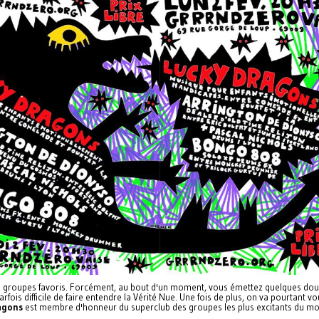
s groupes favoris. Forcément, au bout d'un moment, vous émettez quelques doute
arfois difficile de faire entendre la Vérité Nue. Une fois de plus, on va pourta
agons
est membre d'honneur du superclub des groupes les plus excitants du m