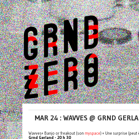
MAR 24 : WAVVES @ GRND GERLAN
Wavves+ Banjo or freakout (son
myspace
) + Une surprise (peut 
Grnd Gerland - 20 h 30