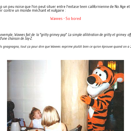
un peu noise que l'on peut situer entre l'extase teen californienne de No Age et
quer contre un monde méchant et vulgaire :
Wavves - So bored
r exemple, Wavves fait de la "gritty grimey pop". La simple allitération de gritty et grime
d'une chanson de Jay-Z.
urés gnagnagna, tout ça pour dire que Wavves exprime plutôt bien ce qu'on éprouve quand on a 