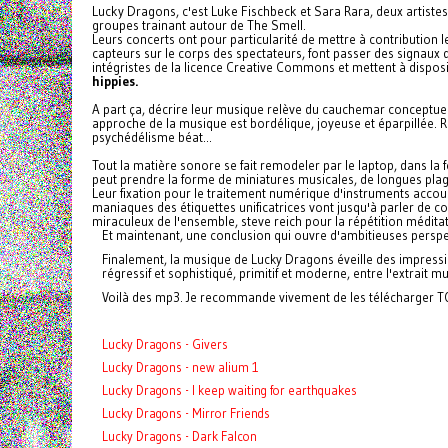
Lucky Dragons, c'est Luke Fischbeck et Sara Rara, deux artistes
groupes trainant autour de The Smell.
Leurs concerts ont pour particularité de mettre à contribution 
capteurs sur le corps des spectateurs, font passer des signaux dig
intégristes de la licence Creative Commons et mettent à dispos
hippies.
A part ça, décrire leur musique relève du cauchemar conceptuel. 
approche de la musique est bordélique, joyeuse et éparpillée. 
psychédélisme béat...
Tout la matière sonore se fait remodeler par le laptop, dans la fé
peut prendre la forme de miniatures musicales, de longues plage
Leur fixation pour le traitement numérique d'instruments accous
maniaques des étiquettes unificatrices vont jusqu'à parler de c
miraculeux de l'ensemble, steve reich pour la répétition méditat
Et maintenant, une conclusion qui ouvre d'ambitieuses perspe
Finalement, la musique de Lucky Dragons éveille des impressi
régressif et sophistiqué, primitif et moderne, entre l'extrait 
Voilà des mp3. Je recommande vivement de les télécharger TO
Lucky Dragons - Givers
Lucky Dragons - new alium 1
Lucky Dragons - I keep waiting for earthquakes
Lucky Dragons - Mirror Friends
Lucky Dragons - Dark Falcon