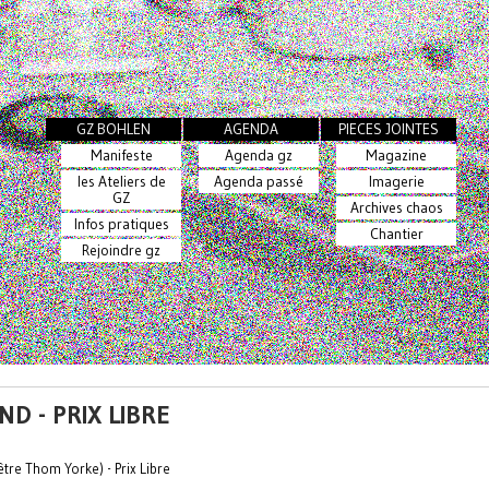
GZ BOHLEN
AGENDA
PIECES JOINTES
Manifeste
Agenda gz
Magazine
les Ateliers de
Agenda passé
Imagerie
GZ
Archives chaos
Infos pratiques
Chantier
Rejoindre gz
D - PRIX LIBRE
être Thom Yorke) - Prix Libre