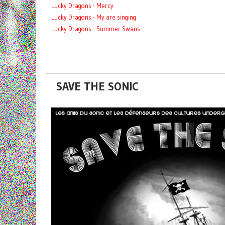
Lucky Dragons - Mercy
Lucky Dragons - My are singing
Lucky Dragons - Summer Swans
SAVE THE SONIC