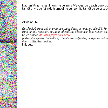
Nathan Williams est l'homme derrière Wavves, du beach punk pop 
tantôt envie de faire du trampoline sur son lit, tantôt de se bra
oliviélapute
(Les Anglo-Saxons ont un avantage scandaleux sur nous: les adjectifs. Pa
n'ont jamais rencontré ces deux adjectifs au détour d'un Jane Austen ou 
des gens payés pour écrire
Or, en France,
parleront d'hymnes rimbaldiens, d'hululements effrontés, de refrains tort
dans sa tête. Gros malins.)
fifilapute