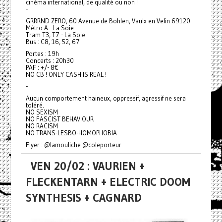
cinéma international, de qualité ou non !
-
GRRRND ZERO, 60 Avenue de Bohlen, Vaulx en Velin 69120
Métro A - La Soie
Tram T3, T7 - La Soie
Bus : C8, 16, 52, 67
Portes : 19h
Concerts : 20h30
PAF : +/- 8€
NO CB ! ONLY CASH IS REAL !
-
Aucun comportement haineux, oppressif, agressif ne sera
toléré.
NO SEXISM
NO FASCIST BEHAVIOUR
NO RACISM
NO TRANS-LESBO-HOMOPHOBIA
Flyer : @lamouliche @coleporteur
VEN 20/02 : VAURIEN +
FLECKENTARN + ELECTRIC DOOM
SYNTHESIS + CAGNARD