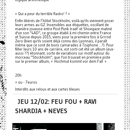
« Qui a peur du terrible Rasko' ? »
Enfin libérés de l’hôtel Stockholm, voilà qu'ils viennent poser
leurs armes au GZ. Insensibles aux étiquettes, oscillant de
manière joueuse entre Post-Punk tradi' et Shoegaze matiné
d'un son "4AD", ce groupe établi à mi-chemin entre France
et Suisse depuis 2015, viens pour la première fois à Grrrnd
Zero (bien qu'ils soient déjà connu des Lyonnais, il paraît
même que ce sont de bons camarades à Tisiphone ...?). Pour
fêter leurs 10 ans de carrière, est sorti cet été un album (eux-
aussi ??) étonnant, sorte de variations sur motif autour du
morceau "Stockholm", que l'on trouvait en première piste
sur le premier album, « Hochmut kommt vor dem Fall ».
20h
+ ou - 7euros
Interdits aux relous et aux cartes bleues
JEU 12/02: FEU FOU + RAVI
SHARDJA + NEVES