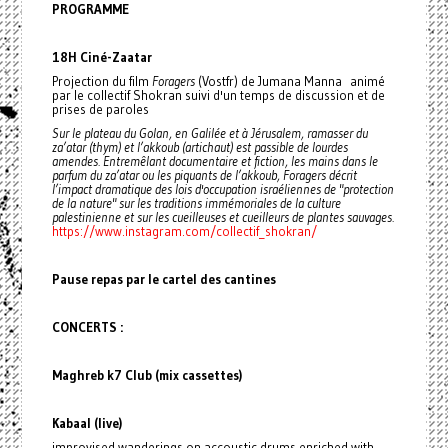
PROGRAMME
18H Ciné-Zaatar
Projection du film
Foragers
(Vostfr) de Jumana Manna animé
par le collectif Shokran suivi d'un temps de discussion et de
prises de paroles
Sur le plateau du Golan, en Galilée et à Jérusalem, ramasser du
za’atar (thym) et l’akkoub (artichaut) est passible de lourdes
amendes. Entremêlant documentaire et fiction, les mains dans le
parfum du za’atar ou les piquants de l’akkoub, Foragers décrit
l’impact dramatique des lois d'occupation israéliennes de "protection
de la nature" sur les traditions immémoriales de la culture
palestinienne et sur les cueilleuses et cueilleurs de plantes sauvages.
https://www.instagram.com/collectif_shokran/
Pause repas par le cartel des cantines
CONCERTS :
Maghreb k7 Club (mix cassettes)
Kabaal (live)
improvised wanderings on accoustic drums enriched with