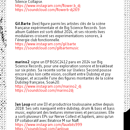
Silence Collapse.
https://www.instagram.com/flower.b_dj
https://soundcloud.com/flowerb-dj269
Gil.Barte
(live) figure parmi les artistes clés de la scène
française expérimentale et de Big Science Records. Son
album Gabben est sorti début 2024, et ses récents lives
modulaires croisent ses experimentations sonores, à
l’énergie club fonctionnelle.
https://www.instagram.com/gil.barte
https://soundcloud.com/gilbartemusic
marino2
signe un EP BGSC2412 paru en 2024 sur Big
Science Records, pour une exploration sonore et breakbeat
sur six pistes. Sa recente sortie sur Useless Second pousse
encore plus loin cette vision, oscillant entre Dubstep et psy
Stepper, et accueille l’une des figures montantes de la scène
Dubstep française, Soa420.
https://www.instagram.com/marino2_dj
https://soundcloud.com/marino2dj
Jan Loup
est une DJ et productrice toulousaine active depuis
2018. Ses sets naviguent entre dubstep, drum & bass et bass
music, explorant des textures immersives et percussives. Elle
a sorti plusieurs EPs sur Nerve Collect et Jupiter4, ainsi qu'un
EP collaboratif avec Béatrice M sur Naff.
https://www.instagram.com/fauxbits999
https://soundcloud.com/janloup