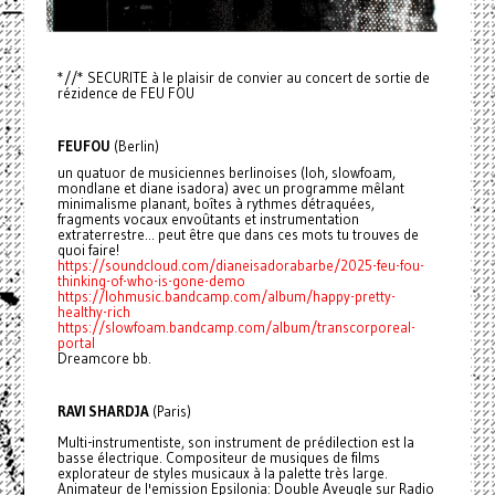
*//* SECURITE à le plaisir de convier au concert de sortie de
rézidence de FEU FOU
FEUFOU
(Berlin)
un quatuor de musiciennes berlinoises (loh, slowfoam,
mondlane et diane isadora) avec un programme mêlant
minimalisme planant, boîtes à rythmes détraquées,
fragments vocaux envoûtants et instrumentation
extraterrestre... peut être que dans ces mots tu trouves de
quoi faire!
https://soundcloud.com/dianeisadorabarbe/2025-feu-fou-
thinking-of-who-is-gone-demo
https://lohmusic.bandcamp.com/album/happy-pretty-
healthy-rich
https://slowfoam.bandcamp.com/album/transcorporeal-
portal
Dreamcore bb.
RAVI SHARDJA
(Paris)
Multi-instrumentiste, son instrument de prédilection est la
basse électrique. Compositeur de musiques de films
explorateur de styles musicaux à la palette très large.
Animateur de l'emission Epsilonia: Double Aveugle sur Radio