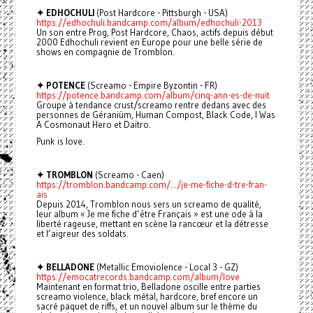
✦ EDHOCHULI
(Post Hardcore - Pittsburgh - USA)
https://edhochuli.bandcamp.com/album/edhochuli-2013
Un son entre Prog, Post Hardcore, Chaos, actifs depuis début
2000 Edhochuli revient en Europe pour une belle série de
shows en compagnie de Tromblon.
✦ POTENCE
(Screamo - Empire Byzontin - FR)
https://potence.bandcamp.com/album/cinq-ann-es-de-nuit
Groupe à tendance crust/screamo rentre dedans avec des
personnes de Géraniüm, Human Compost, Black Code, I Was
A Cosmonaut Hero et Daïtro.
Punk is love.
✦ TROMBLON
(Screamo - Caen)
https://tromblon.bandcamp.com/.../je-me-fiche-d-tre-fran-
ais
Depuis 2014, Tromblon nous sers un screamo de qualité,
leur album « Je me fiche d’être Français » est une ode à la
liberté rageuse, mettant en scène la rancœur et la détresse
et l’aigreur des soldats.
✦ BELLADONE
(Metallic Emoviolence - Local 3 - GZ)
https://emocatrecords.bandcamp.com/album/love
Maintenant en format trio, Belladone oscille entre parties
screamo violence, black métal, hardcore, bref encore un
sacré paquet de riffs, et un nouvel album sur le thème du