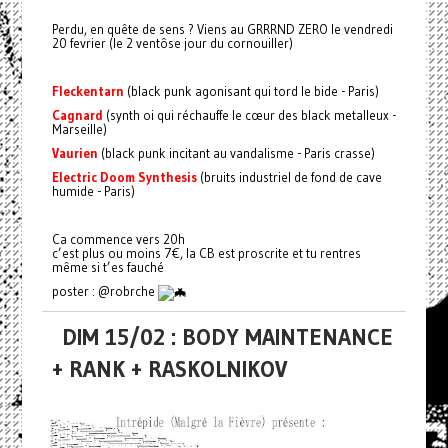
Perdu, en quête de sens ? Viens au GRRRND ZERO le vendredi
20 fevrier (le 2 ventôse jour du cornouiller)
Fleckentarn
(black punk agonisant qui tord le bide - Paris)
Cagnard
(synth oi qui réchauffe le cœur des black metalleux -
Marseille)
Vaurien
(black punk incitant au vandalisme - Paris crasse)
Electric Doom Synthesis
(bruits industriel de fond de cave
humide - Paris)
Ca commence vers 20h
c’est plus ou moins 7€, la CB est proscrite et tu rentres
même si t’es fauché
poster : @robrche
DIM 15/02 : BODY MAINTENANCE
+ RANK + RASKOLNIKOV