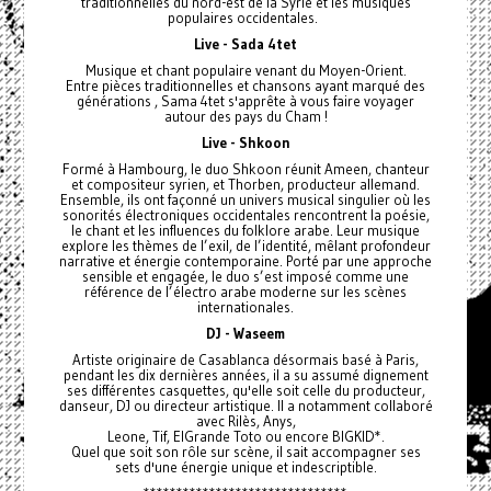
traditionnelles du nord-est de la Syrie et les musiques
populaires occidentales.
Live - Sada 4tet
Musique et chant populaire venant du Moyen-Orient.
Entre pièces traditionnelles et chansons ayant marqué des
générations , Sama 4tet s'apprête à vous faire voyager
autour des pays du Cham !
Live - Shkoon
Formé à Hambourg, le duo Shkoon réunit Ameen, chanteur
et compositeur syrien, et Thorben, producteur allemand.
Ensemble, ils ont façonné un univers musical singulier où les
sonorités électroniques occidentales rencontrent la poésie,
le chant et les influences du folklore arabe. Leur musique
explore les thèmes de l’exil, de l’identité, mêlant profondeur
narrative et énergie contemporaine. Porté par une approche
sensible et engagée, le duo s’est imposé comme une
référence de l’électro arabe moderne sur les scènes
internationales.
DJ - Waseem
Artiste originaire de Casablanca désormais basé à Paris,
pendant les dix dernières années, il a su assumé dignement
ses différentes casquettes, qu'elle soit celle du producteur,
danseur, DJ ou directeur artistique. II a notamment collaboré
avec Rilès, Anys,
Leone, Tif, ElGrande Toto ou encore BIGKID*.
Quel que soit son rôle sur scène, il sait accompagner ses
sets d'une énergie unique et indescriptible.