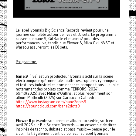
Le label lyonnais Big Science Records revient pour une
journée complète autour de lives et DJ sets. Le programme
rassemble bane:9, Gil.Barte et marino2 pour des
performances live, tandis que Flower B, Mika Oki, NVST et
Warzou assureront les DJ sets.
Programme:
bane:9
(live) est un producteur lyonnais actif sur la scène
électronique expérimentale : batteries, ruptures rythmiques
et textures industrielles dominent ses compositions. Il publie
notamment des projets comme TERROR9 (2024),
b9m0(2025) avec Milan d'Oullins, et plus récemment son
album Mothculb (2025) sur Carpaccio Cathedrale.
https://www.instagram.com/bane2dots9
https://soundcloud.com/bane2dots9
Flower B
présente son premier album Locked-In, sorti en
avril 2025 sur Big Science Records — un ensemble de titres
inspirés de techno, dubstep et bass music — pensé pour le
club. Il fait également parti du collectif et label lyonnais