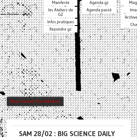
Manifeste
Agenda gz
Mag
les Ateliers de
Agenda passé
Ima
GZ
Archiv
Infos pratiques
Cha
Rejoindre gz
Nous Soutenir Via HelloAsso
SAM 28/02 : BIG SCIENCE DAILY