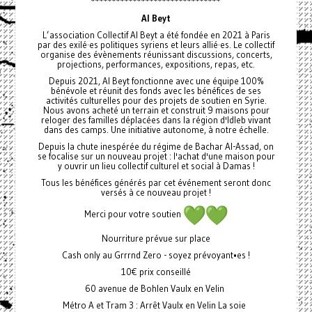
*******************************
Al Beyt
L’association Collectif Al Beyt a été fondée en 2021 à Paris
par des exilé·es politiques syriens et leurs allié·es. Le collectif
organise des évènements réunissant discussions, concerts,
projections, performances, expositions, repas, etc.
Depuis 2021, Al Beyt fonctionne avec une équipe 100%
bénévole et réunit des fonds avec les bénéfices de ses
activités culturelles pour des projets de soutien en Syrie.
Nous avons acheté un terrain et construit 9 maisons pour
reloger des familles déplacées dans la région d'Idleb vivant
dans des camps. Une initiative autonome, à notre échelle.
Depuis la chute inespérée du régime de Bachar Al-Assad, on
se focalise sur un nouveau projet : l'achat d'une maison pour
y ouvrir un lieu collectif culturel et social à Damas !
Tous les bénéfices générés par cet événement seront donc
versés à ce nouveau projet !
Merci pour votre soutien
Nourriture prévue sur place
Cash only au Grrrnd Zero - soyez prévoyant•es !
10€ prix conseillé
60 avenue de Bohlen Vaulx en Velin
Métro A et Tram 3 : Arrêt Vaulx en Velin La soie