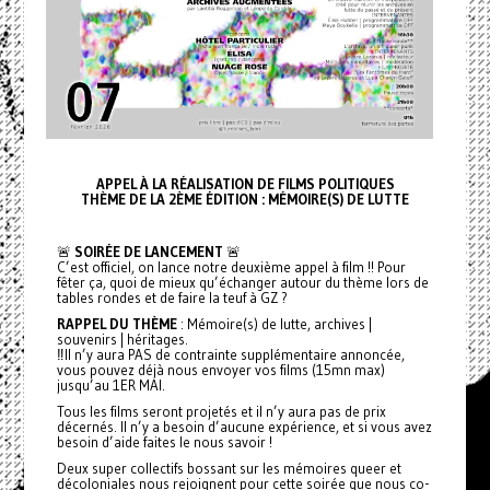
APPEL À LA RÉALISATION DE FILMS POLITIQUES
THÈME DE LA 2ÈME ÉDITION : MÉMOIRE(S) DE LUTTE
🚨
SOIRÉE DE LANCEMENT
🚨
C’est officiel, on lance notre deuxième appel à film !! Pour
fêter ça, quoi de mieux qu’échanger autour du thème lors de
tables rondes et de faire la teuf à GZ ?
RAPPEL DU THÈME
: Mémoire(s) de lutte, archives |
souvenirs | héritages.
‼️Il n’y aura PAS de contrainte supplémentaire annoncée,
vous pouvez déjà nous envoyer vos films (15mn max)
jusqu’au 1ER MAI.
Tous les films seront projetés et il n’y aura pas de prix
décernés. Il n’y a besoin d’aucune expérience, et si vous avez
besoin d’aide faites le nous savoir !
Deux super collectifs bossant sur les mémoires queer et
décoloniales nous rejoignent pour cette soirée que nous co-