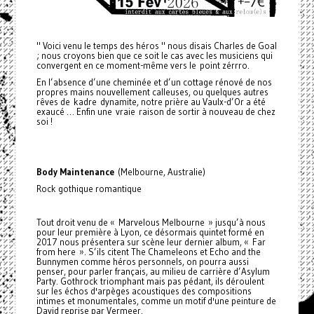
" Voici venu le temps des héros " nous disais Charles de Goal
; nous croyons bien que ce soit le cas avec les musiciens qui
convergent en ce moment-même vers le point zérrro.
En l’absence d’une cheminée et d’un cottage rénové de nos
propres mains nouvellement calleuses, ou quelques autres
rêves de kadre dynamite, notre prière au Vaulx-d’Or a été
exaucé … Enfin une vraie raison de sortir à nouveau de chez
soi !
Body Maintenance
(Melbourne, Australie)
Rock gothique romantique
Tout droit venu de « Marvelous Melbourne » jusqu’à nous
pour leur première à Lyon, ce désormais quintet formé en
2017 nous présentera sur scène leur dernier album, « Far
from here ». S’ils citent The Chameleons et Echo and the
Bunnymen comme héros personnels, on pourra aussi
penser, pour parler français, au milieu de carrière d’Asylum
Party. Gothrock triomphant mais pas pédant, ils déroulent
sur les échos d'arpèges acoustiques des compositions
intimes et monumentales, comme un motif d'une peinture de
David reprise par Vermeer.