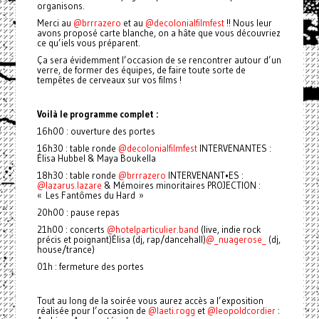
organisons.
Merci au
@brrrazero
et au
@decolonialfilmfest
!! Nous leur
avons proposé carte blanche, on a hâte que vous découvriez
ce qu’iels vous préparent.
Ça sera évidemment l’occasion de se rencontrer autour d’un
verre, de former des équipes, de faire toute sorte de
tempêtes de cerveaux sur vos films !
Voilà le programme complet :
16h00 : ouverture des portes
16h30 : table ronde
@decolonialfilmfest
INTERVENANTES :
Élisa Hubbel & Maya Boukella
18h30 : table ronde
@brrrazero
INTERVENANT•ES :
@lazarus.lazare
& Mémoires minoritaires PROJECTION :
« Les Fantômes du Hard »
20h00 : pause repas
21h00 : concerts
@hotelparticulier.band
(live, indie rock
précis et poignant)Élisa (dj, rap/dancehall)
@_nuagerose_
(dj,
house/trance)
01h : fermeture des portes
Tout au long de la soirée vous aurez accès a l’exposition
réalisée pour l’occasion de
@laeti.rogg
et
@leopoldcordier
: