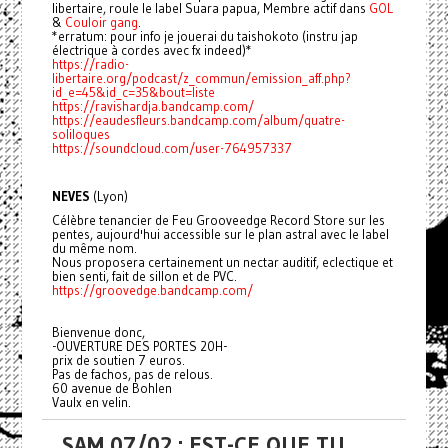
libertaire, roule le label Suara papua, Membre actif dans
GOL
&
Couloir gang
.
*erratum: pour info je jouerai du taishokoto (instru jap
électrique à cordes avec fx indeed)*
https://radio-
libertaire.org/podcast/z_commun/emission_aff.php?
id_e=45&id_c=35&bout=liste
https://ravishardja.bandcamp.com/
https://eaudesfleurs.bandcamp.com/album/quatre-
soliloques
https://soundcloud.com/user-764957337
NEVES
(Lyon)
Célèbre tenancier de Feu Grooveedge Record Store sur les
pentes, aujourd'hui accessible sur le plan astral avec le label
du même nom.
Nous proposera certainement un nectar auditif, eclectique et
bien senti, fait de sillon et de PVC.
https://groovedge.bandcamp.com/
Bienvenue donc,
-OUVERTURE DES PORTES 20H-
prix de soutien 7 euros.
Pas de fachos, pas de relous.
60 avenue de Bohlen
Vaulx en velin.
SAM 07/02 : EST-CE QUE TU