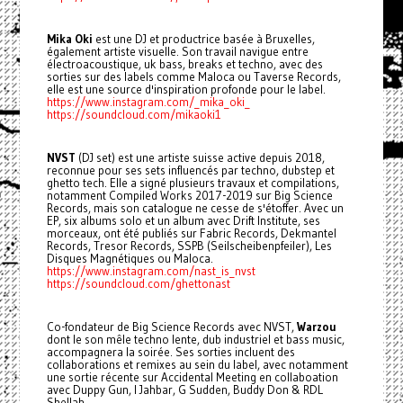
Mika Oki
est une DJ et productrice basée à Bruxelles,
également artiste visuelle. Son travail navigue entre
électroacoustique, uk bass, breaks et techno, avec des
sorties sur des labels comme Maloca ou Taverse Records,
elle est une source d'inspiration profonde pour le label.
https://www.instagram.com/_mika_oki_
https://soundcloud.com/mikaoki1
NVST
(DJ set) est une artiste suisse active depuis 2018,
reconnue pour ses sets influencés par techno, dubstep et
ghetto tech. Elle a signé plusieurs travaux et compilations,
notamment Compiled Works 2017-2019 sur Big Science
Records, mais son catalogue ne cesse de s'étoffer. Avec un
EP, six albums solo et un album avec Drift Institute, ses
morceaux, ont été publiés sur Fabric Records, Dekmantel
Records, Tresor Records, SSPB (Seilscheibenpfeiler), Les
Disques Magnétiques ou Maloca.
https://www.instagram.com/nast_is_nvst
https://soundcloud.com/ghettonast
Co-fondateur de Big Science Records avec NVST,
Warzou
dont le son mêle techno lente, dub industriel et bass music,
accompagnera la soirée. Ses sorties incluent des
collaborations et remixes au sein du label, avec notamment
une sortie récente sur Accidental Meeting en collaboation
avec Duppy Gun, I Jahbar, G Sudden, Buddy Don & RDL
Shellah.