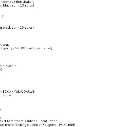
Dirtbombs + Buttshakers
ig black sun - 10 euros)
!!!
ig black sun - 10 euros)
RLAND
ré gaudry - 69 007 - métro jean Jaurès)
apin Machin
k)
I + 12XU + YULIA DARWIN
in) - 5 €
r
s
ns of Admittance + Julien Dupont - Yeah !
par motherfucking Dupont et Kaugumi - PRIX LIBRE