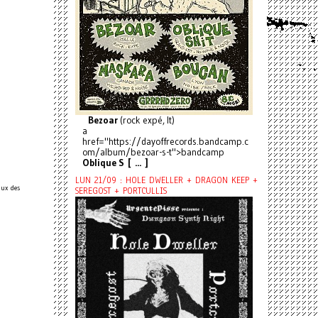
Bezoar
(rock expé, It)
a
href="https://dayoffrecords.bandcamp.c
om/album/bezoar-s-t">bandcamp
Oblique S [ ... ]
LUN 21/09 : HOLE DWELLER + DRAGON KEEP +
aux des
SEREGOST + PORTCULLIS