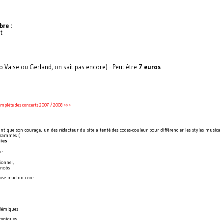
re :
t
o Vaise ou Gerland, on sait pas encore) - Peut être
7 euros
omplète des concerts 2007 / 2008 >>>
nt que son courage, un des rédacteur du site a tenté des codes-couleur pour différencier les styles music
grammés (
pies
le
ionnel,
snobs
ise-machin-core
adémiques
troniques