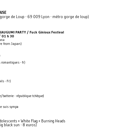
AISE
 gorge de Loup - 69 009 Lyon - métro gorge de loup)
 KAUGUMI PARTY / Fuck Ginioux Festival
/ 01 h 30
ana
re from Japan)
s
 romantiques - fr)
ils - Fr)
e/batterie - république tchèque)
 je suis sympa
Adolescents + White Flag + Burning Heads
ig black sun - 8 euros)