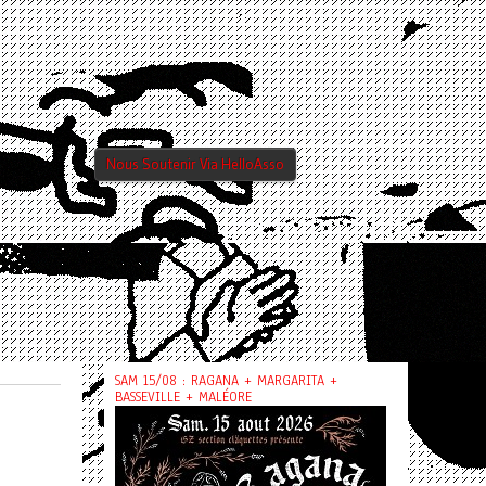
Nous Soutenir Via HelloAsso
SAM 15/08 : RAGANA + MARGARITA +
BASSEVILLE + MALÉORE