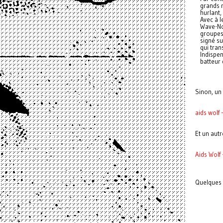
grands r
hurlant, 
Avec à l
Wave-No
groupes
signé su
qui tran
Indispen
batteur 
Sinon, un
aids wolf 
Et un autr
Aids Wolf
Quelques 