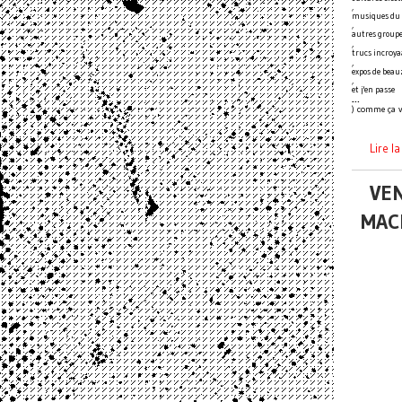
,
musiques du
,
autres group
,
trucs incroya
,
expos de beau
,
et j'en passe
…
) comme ça v
Lire l
VEN
MAC