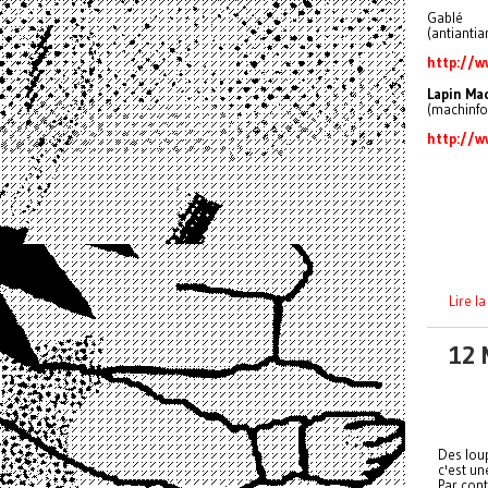
Gablé
(antiantia
http://w
Lapin Ma
(machinfol
http://
Lire l
12 
Des loup
c'est un
Par cont