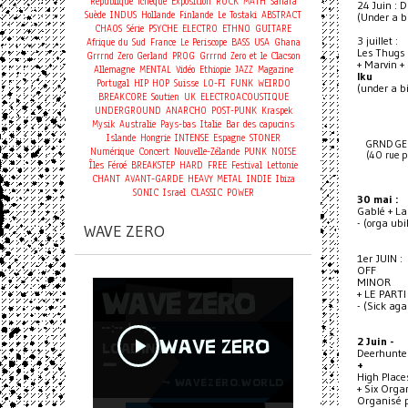
République Tchèque
Exposition
ROCK
MATH
Sahara
24 Juin : 
Suède
INDUS
Hollande
Finlande
Le Tostaki
ABSTRACT
(Under a b
CHAOS
Série
PSYCHE
ELECTRO
ETHNO
GUITARE
3 juillet :
Afrique du Sud
France
Le Periscope
BASS
USA
Ghana
Les Thugs !
Grrrnd Zero Gerland
PROG
Grrrnd Zero et le Clacson
+ Marvin +
Allemagne
MENTAL
Vidéo
Ethiopie
JAZZ
Magazine
Iku
Portugal
HIP HOP
Suisse
LO-FI
FUNK
WEIRDO
(under a b
BREAKCORE
Soutien
UK
ELECTROACOUSTIQUE
UNDERGROUND
ANARCHO
POST-PUNK
Kraspek
Mysik
Australie
Pays-bas
Italie
Bar des capucins
Islande
Hongrie
INTENSE
Espagne
STONER
GRND GE
Concert
Numérique
Nouvelle-Zélande
PUNK
NOISE
(40 rue p
Îles Féroé
BREAKSTEP
HARD
FREE
Festival
Lettonie
CHANT
AVANT-GARDE
HEAVY METAL
INDIE
Ibiza
SONIC
Israel
CLASSIC
POWER
30 mai :
Gablé + L
- (orga ubi
WAVE ZERO
1er JUIN :
OFF
MINOR
+ LE PART
- (Sick aga
2 Juin -
Deerhunte
+
High Place
+ Six Orga
Organisé 