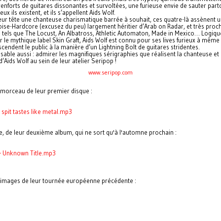
enforts de guitares dissonantes et survoltées, une furieuse envie de sauter part
eux ils existent, et ils s’appellent Aids Wolf.
eur tête une chanteuse charismatique barrée à souhait, ces quatre-là assènent 
ise-Hardcore (excusez du peu) largement héritier d’Arab on Radar, et très proc
 tels que The Locust, An Albatross, Athletic Automaton, Made in Mexico… Logiq
r le mythique label Skin Graft, Aids Wolf est connu pour ses lives furieux à même 
scendent le public à la manière d’un Lightning Bolt de guitares stridentes.
sable aussi : admirer les magnifiques sérigraphies que réalisent la chanteuse et 
d’Aids Wolf au sein de leur atelier Seripop !
www.seripop.com
 morceau de leur premier disque :
- spit tastes like metal.mp3
e, de leur deuxième album, qui ne sort qu'à l'automne prochain :
 - Unknown Title.mp3
images de leur tournée européenne précédente :