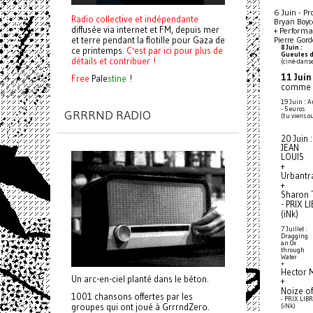
6 Juin - Pr
Radio collective et indépendante
Bryan Boyc
diffusée via internet et FM, depuis mer
+ Perform
et terre pendant la flotille pour Gaza de
Pierre Gord
8 Juin :
ce printemps.
C'est par ici pour plus de
Gueules 
détails et contribuer !
(ciné-danse
11 Juin 
Free
Pale
stine
!
comme 
19 Juin : A
- 5 euros
GRRRND RADIO
(tu viens o
20 Juin :
JEAN
LOUIS
+
Urbantr
+
Sharon 
- PRIX L
(iNk)
7 Juillet :
Dragging
an Ox
through
Water
+
Hector 
Un arc-en-ciel planté dans le béton.
+
Noize o
1001 chansons offertes par les
- PRIX LIB
groupes qui ont joué à GrrrndZero.
(iNk)