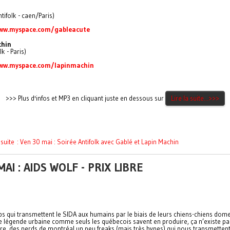
ntifolk - caen/Paris)
ww.myspace.com/gableacute
chin
k - Paris)
www.myspace.com/lapinmachin
>>> Plus d'infos et MP3 en cliquant juste en dessous sur
Lire la suite...>>>
a suite : Ven 30 mai : Soirée Antifolk avec Gablé et Lapin Machin
MAI : AIDS WOLF - PRIX LIBRE
s qui transmettent le SIDA aux humains par le biais de leurs chiens-chiens dome
e légende urbaine comme seuls les québecois savent en produire, ça n’existe pa
re, des nerds de montréal un peu freaks (mais très hypes) qui nous transmettent