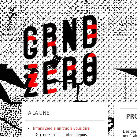
A LA UNE
PRO
Trrrans Zero a un truc à vous dire
Des desc
Grrrnd Zero fait l’objet depuis
général