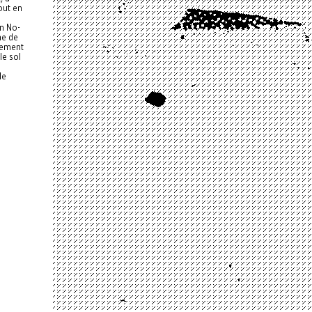
out en
un No-
he de
uement
le sol
le