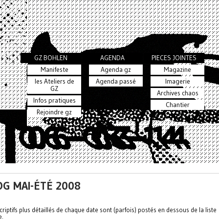
GZ BOHLEN
AGENDA
PIECES JOINTES
Manifeste
Agenda gz
Magazine
les Ateliers de
Agenda passé
Imagerie
GZ
Archives chaos
Infos pratiques
Chantier
Rejoindre gz
G MAI-ÉTÉ 2008
riptifs plus détaillés de chaque date sont (parfois) postés en dessous de la liste
e.