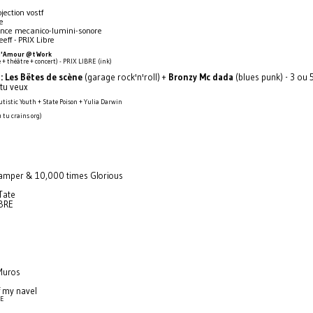
ojection vostf
e
ance mecanico-lumini-sonore
eeff - PRIX Libre
d'Amour @t Work
 + théâtre + concert) - PRIX LIBRE (ink)
:
Les Bëtes de scène
(garage rock'n'roll) +
Bronzy Mc dada
(blues punk) - 3 ou 
tu veux
utistic Youth + State Poison + Yulia Darwin
u tu crains org)
amper & 10,000 times Glorious
Tate
IBRE
Muros
f my navel
RE