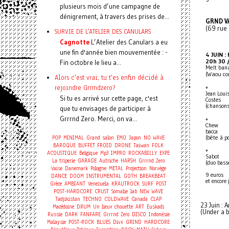
plusieurs mois d’une campagne de
dénigrement, à travers des prises de...
GRND V
(69 rue
SURVIE DE L'ATELIER DES CANULARS
Cagnotte
L’Atelier des Canulars a eu
une fin d'année bien mouvementée : -
4 JUIN :
20h 30 
Fin octobre le lieu a...
Melt ban
(Waou co
Alors c'est vrai, tu t'es enfin décidé à
rejoindre Grrrndzero?
+
Jean Loui
Si tu es arrivé sur cette page, c'est
Costes
(chansons
que tu envisages de participer à
Grrrnd Zero. Merci, on va...
+
Chew
bacca
POP
MINIMAL
Grand salon
EMO
Japon
NO WAVE
(bête à po
BAROQUE
BUFFET FROID
DRONE
Taiwan
FOLK
+
ACOUSTIQUE
Belgique
Mp3
IMPRO
ROCKABILLY
EXPE
Sabot
La triperie
GARAGE
Autriche
HARSH
Grrrnd Zero
(duo bass
Vaise
Danemark
Pologne
METAL
Projection
Norvège
9 euros
DANCE
DOOM
INSTRUMENTAL
GOTH
BREAKBEAT
et encore
Grèce
AMBIANT
Venezuela
KRAUTROCK
SURF
POST
POST-HARDCORE
CRUST
Somalie
lab
NEW WAVE
Tadjikistan
TECHNO
COLDWAVE
Canada
CLAP
23 Juin : 
Macédoine
DRUM
Un lieux chouette
ART
Euskadi
(Under a b
Russie
DARK
FANFARE
Grrrnd Zero
DISCO
Indonésie
Malaysie
POST-ROCK
BLUES
Divx
GRIND
HARDCORE