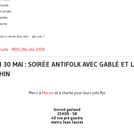
 monde
es sympas
aables
zartys
ous y verrez plus clair… pas vrai ?
a suite : PROG Mai-été 2008
 30 MAI : SOIRÉE ANTIFOLK AVEC GABLÉ ET 
HIN
Merci à
Marion
et à charlie pour leurs jolis flys
Grrrnd gerland
21H00 - 5€
40 rue pré gaudry
metro Jean Jaures