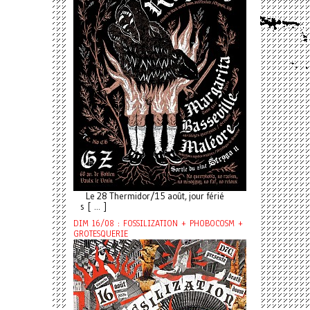
Le 28 Thermidor/15 août, jour férié
s [ ... ]
DIM 16/08 : FOSSILIZATION + PHOBOCOSM +
GROTESQUERIE