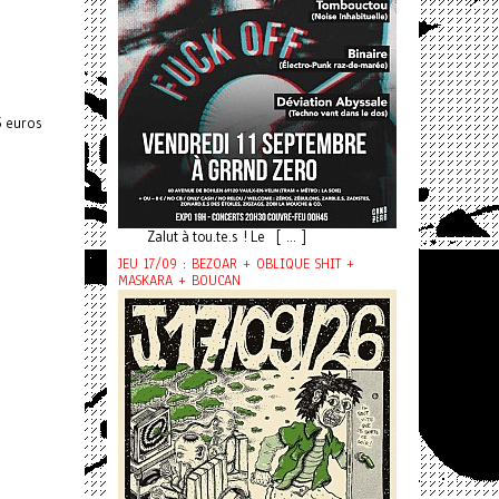
5 euros
Zalut à tou.te.s ! Le [ ... ]
JEU 17/09 : BEZOAR + OBLIQUE SHIT +
MASKARA + BOUCAN