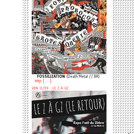
FOSSILIZATION
(Death Metal // BR)
http [ ... ]
VEN 11/09 : LE Z À GZ