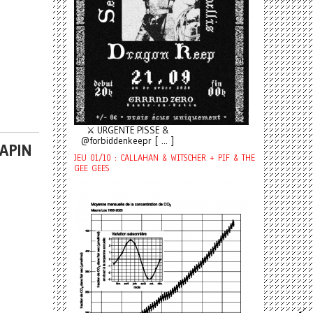
⚔️ URGENTE PISSE &
@forbiddenkeepr [ ... ]
LAPIN
JEU 01/10 : CALLAHAN & WITSCHER + PIF & THE
GEE GEES