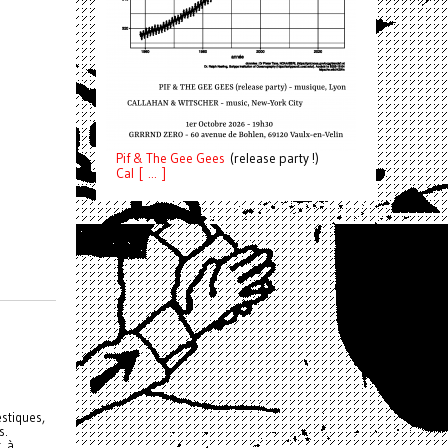
Pif
& The Gee Gees
(release party !)
C
a
l [ ... ]
stiques,
s.
, à