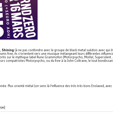
t,
Shining
(à ne pas confondre avec le groupe de black metal suédois avec qui ils
ums free, ils s'orientent vers une musique mélangeant leurs différentes influenc
sortis sur le mythique label Rune Grammofon (Motorpsycho, MoHa!, Supersilent...
eurs compatriotes Motorpsycho, ou du free à la John Coltrane, le tout bondissant
nnée. Plus orienté métal (on sens là l'influence des très très bons Enslaved, avec q
ejw}