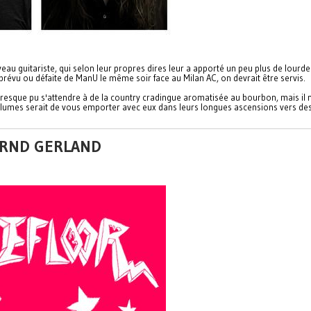
eau guitariste, qui selon leur propres dires leur a apporté un peu plus de lour
mprévu ou défaite de ManU le même soir face au Milan AC, on devrait être servis.
que pu s'attendre à de la country cradingue aromatisée au bourbon, mais il n'e
plumes serait de vous emporter avec eux dans leurs longues ascensions vers des 
GRND GERLAND