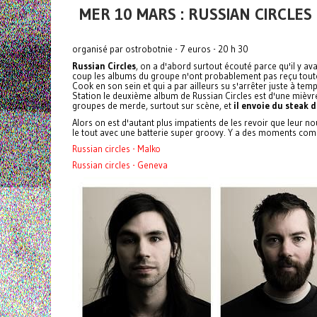
MER 10 MARS : RUSSIAN CIRCLES
organisé par ostrobotnie - 7 euros - 20 h 30
Russian Circles
, on a d'abord surtout écouté parce qu'il y av
coup les albums du groupe n'ont probablement pas reçu toute l'
Cook en son sein et qui a par ailleurs su s'arrêter juste à te
Station le deuxième album de Russian Circles est d'une mièvrer
groupes de merde, surtout sur scène, et
il envoie du steak d
Alors on est d'autant plus impatients de les revoir que leur 
le tout avec une batterie super groovy. Y a des moments comm
Russian circles - Malko
Russian circles - Geneva