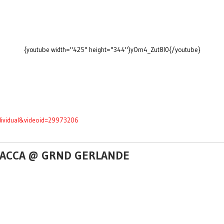
{youtube width="425" height="344"}yOm4_Zut8I0{/youtube}
dividual&videoid=29973206
WBACCA @ GRND GERLANDE