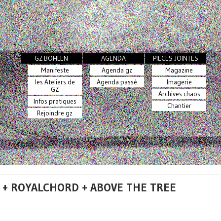
GZ BOHLEN
AGENDA
PIECES JOINTES
Manifeste
Agenda gz
Magazine
les Ateliers de
Agenda passé
Imagerie
GZ
Archives chaos
Infos pratiques
Chantier
Rejoindre gz
SI + ROYALCHORD + ABOVE THE TREE