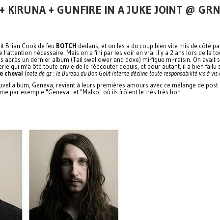
 + KIRUNA + GUNFIRE IN A JUKE JOINT @ G
ait Brian Cook de feu
BOTCH
dedans, et on les a du coup bien vite mis de côté p
attention nécessaire. Mais on a fini par les voir en vrai il y a 2 ans lors de la
mps après un dernier album (Tail swallower and dove) mi-figue mi-raisin. On avait
ie qui m'a ôté toute envie de le réécouter depuis, et pour autant, il a bien fallu
e cheval
(
note de gz : le Bureau du Bon Goût Interne décline toute responsabilité vis à vis
nouvel album, Geneva, revient à leurs premières amours avec ce mélange de post 
e par exemple "Geneva" et "Malko" où ils frôlent le très très bon.