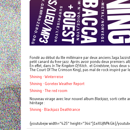
Fondé au début du IIIe millénaire par deux anciens Jaga Jazzis
petit canard du free-jazz. Après avoir pondu deux premiers alb
En effet, dans
In The Kingdom Of Kitch..
. et
Grindstone
, tous deux 
The Court Of The Crimson King), pas mal de rock inspiré par l
Shining - Winterreise
Shining - Goretex Weather Report
Shining - The red room
Nouveau virage avec leur nouvel album
Blackjazz,
sorti cette a
héritage :
Shining - Blackjazz Deathtrance
{youtubejw width="425" height="344"}1eXUjfVPkGk{/youtub