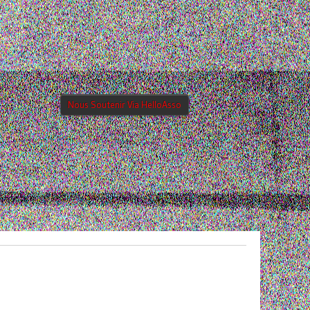
Nous Soutenir Via HelloAsso