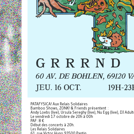
PATAFYSICA! Aux Relais Solidaires
Bamboo Shows, ZONK! & Friends présentent :
Andy Loebs (live), Ursula Sereghy (live), Nu Egg (live), DJ Adul
Le vendredi 17 octobre de 20h à 00h
PAF: 8 €
Début des concerts à 20h.
Les Relais Solidaires
61, rue Victor Hugo 93500 Pantin