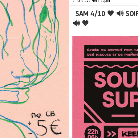
affiche Eve Hennequin
SAM 4/10 💙 🔊 SOI
🔊 💙