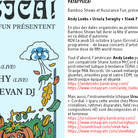
PATAFYSICA!
Bamboo Shows et Assurance Fun, présen
Andy Loebs + Ursula Sereghy + Sleek F
En plus des dates organisées au printem
Bamboo Shows fait durer la fête d’anniv
en ce début d’automne.
RDV Le jeudi 16 octobre à Lyon (Grrrnd 
programme : de beaux concerts d’artiste
bonne dose de fifth world music.
Tout d’abord, l’américain
Andy Loebs
po
son compatriote Shane Justice McCord à 
post-internet ludique à tendance TDAH, c
Orange Milk Records. Un savant mélange
gluantes, envolées pop et satire EDM, s
électronique épique et déjanté.
https://andyloebs.bandcamp.com/
https://www.instagram.com/andy_loebs
Mais aussi, l’instrumentiste tchèque
Ursu
« Cordial » (paru cette année chez Mondo
cristallines, rythmes disparates, field r
compositions HD sont décomposées et re
et lumineux.
https://ursulasereghy.bandcamp.com/
https://www.instagram.com/sereghyurs
https://soundcloud.com/sleek-fata
https://www.instagram.com/sleekfata/