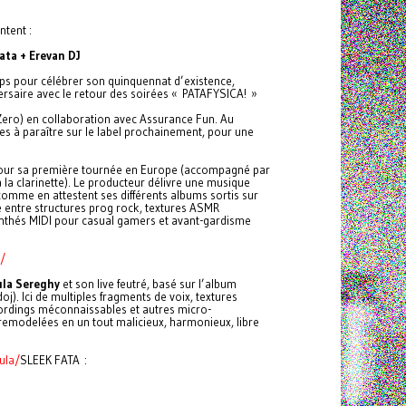
tent :
ata + Erevan DJ
ps pour célébrer son quinquennat d’existence,
ersaire avec le retour des soirées « PATAFYSICA! »
Zero) en collaboration avec Assurance Fun. Au
s à paraître sur le label prochainement, pour une
ur sa première tournée en Europe (accompagné par
la clarinette). Le producteur délivre une musique
omme en attestent ses différents albums sortis sur
 entre structures prog rock, textures ASMR
ynthés MIDI pour casual gamers et avant-gardisme
/
la Sereghy
et son live feutré, basé sur l’album
j). Ici de multiples fragments de voix, textures
ecordings méconnaissables et autres micro-
modelées en un tout malicieux, harmonieux, libre
ula/
SLEEK FATA :