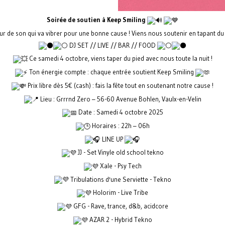
Soirée de soutien à Keep Smiling
r de son qui va vibrer pour une bonne cause ! Viens nous soutenir en tapant du 
DJ SET // LIVE // BAR // FOOD
Ce samedi 4 octobre, viens taper du pied avec nous toute la nuit !
Ton énergie compte : chaque entrée soutient Keep Smiling
Prix libre dès 5€ (cash) : fais la fête tout en soutenant notre cause !
Lieu : Grrrnd Zero – 56-60 Avenue Bohlen, Vaulx-en-Velin
Date : Samedi 4 octobre 2025
Horaires : 22h – 06h
LINE UP
JJ - Set Vinyle old school tekno
Xale - Psy Tech
Tribulations d'une Serviette - Tekno
Holorim - Live Tribe
GFG - Rave, trance, d&b, acidcore
AZAR 2 - Hybrid Tekno