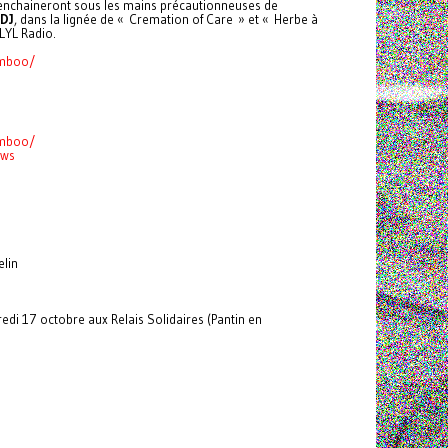
enchaineront sous les mains précautionneuses de
 DJ
, dans la lignée de « Cremation of Care » et « Herbe à
 LYL Radio.
amboo/
amboo/
ows
lin
i 17 octobre aux Relais Solidaires (Pantin en