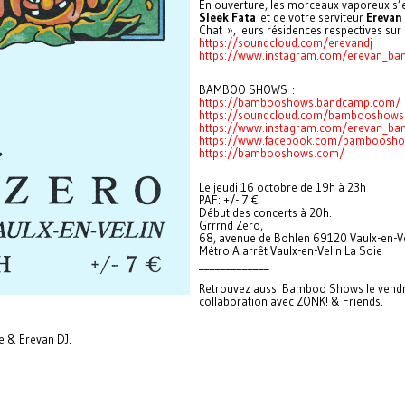
En ouverture, les morceaux vaporeux s’
Sleek Fata
et de votre serviteur
Erevan
Chat », leurs résidences respectives sur
https://soundcloud.com/erevandj
https://www.instagram.com/erevan_b
BAMBOO SHOWS :
https://bambooshows.bandcamp.com/
https://soundcloud.com/bambooshows
https://www.instagram.com/erevan_b
https://www.facebook.com/bamboosh
https://bambooshows.com/
Le jeudi 16 octobre de 19h à 23h
PAF: +/- 7 €
Début des concerts à 20h.
Grrrnd Zero,
68, avenue de Bohlen 69120 Vaulx-en-Ve
Métro A arrêt Vaulx-en-Velin La Soie
_____________
Retrouvez aussi Bamboo Shows le vendred
collaboration avec ZONK! & Friends.
te & Erevan DJ.