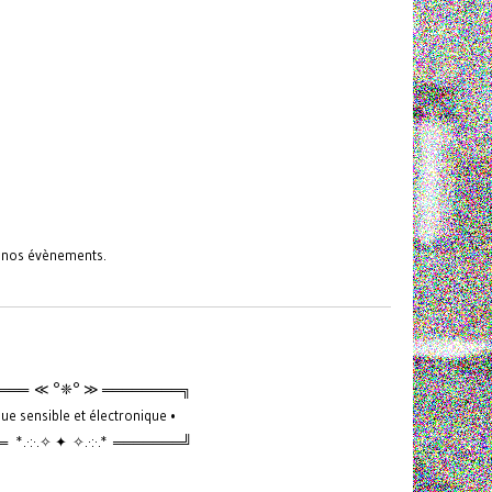
s nos évènements.
═══ ≪ °❈° ≫ ════════╗
ue sensible et électronique •
*.·:·.✧ ✦ ✧.·:·.* ═══════╝