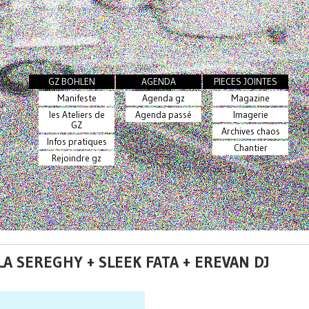
GZ BOHLEN
AGENDA
PIECES JOINTES
Manifeste
Agenda gz
Magazine
les Ateliers de
Agenda passé
Imagerie
GZ
Archives chaos
Infos pratiques
Chantier
Rejoindre gz
LA SEREGHY + SLEEK FATA + EREVAN DJ