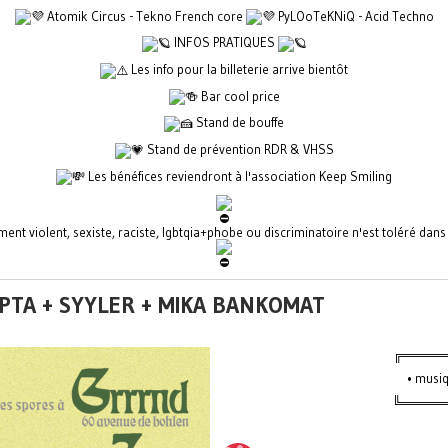
Atomik Circus - Tekno French core
PyLOoTeKNiQ - Acid Techno
INFOS PRATIQUES
Les info pour la billeterie arrive bientôt
Bar cool price
Stand de bouffe
Stand de prévention RDR & VHSS
Les bénéfices reviendront à l'association Keep Smiling
nt violent, sexiste, raciste, lgbtqia+phobe ou discriminatoire n'est toléré dan
ËPTA + SYYLER + MIKA BANKOMAT
╔═════
• musiq
╚══════ 