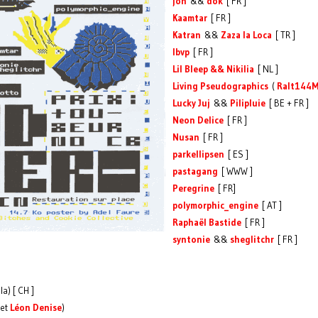
jon
&&
dok
[ FR ]
Kaamtar
[ FR ]
Katran
&&
Zaza la Loca
[ TR ]
lbvp
[ FR ]
Lil Bleep && Nikilia
[ NL ]
Living Pseudographics
(
Ralt144M
Lucky Juj
&&
Pilipluie
[ BE + FR ]
Neon Delice
[ FR ]
Nusan
[ FR ]
parkellipsen
[ ES ]
pastagang
[ WWW ]
Peregrine
[ FR]
polymorphic_engine
[ AT ]
Raphaël Bastide
[ FR ]
syntonie
&&
sheglitchr
[ FR ]
) [ CH ]
et
Léon Denise
)