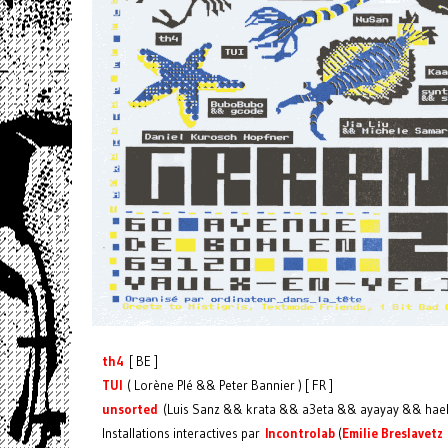
th4
[ BE ]
TUI
( Lorène Plé && Peter Bannier ) [ FR ]
unsorted
(Luis Sanz && krata && a3eta && ayayay && haella
Installations interactives par
Incontrolab
(
Emilie Breslavetz