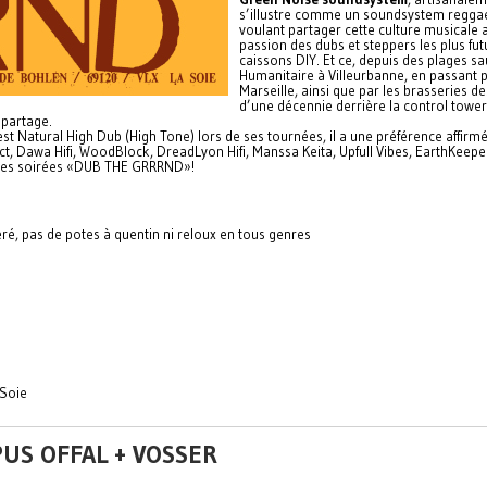
s’illustre comme un soundsystem reggae 
voulant partager cette culture musicale a
passion des dubs et steppers les plus fu
caissons DIY. Et ce, depuis des plages 
Humanitaire à Villeurbanne, en passant 
Marseille, ainsi que par les brasseries d
d’une décennie derrière la control tower
 partage.
Natural High Dub (High Tone) lors de ses tournées, il a une préférence affirmée po
ict, Dawa Hifi, WoodBlock, DreadLyon Hifi, Manssa Keita, Upfull Vibes, EarthKeep
ur des soirées «DUB THE GRRRND»!
ré, pas de potes à quentin ni reloux en tous genres
 Soie
US OFFAL + VOSSER