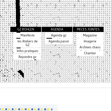
GZ BOHLEN
AGENDA
PIECES JOINTES
Manifeste
Agenda gz
Magazine
les Ateliers de
Agenda passé
Imagerie
GZ
Archives chaos
Infos pratiques
Chantier
Rejoindre gz