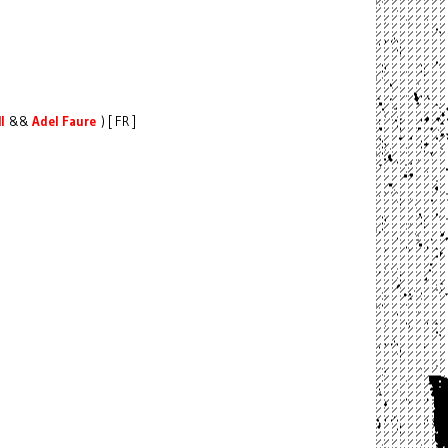
I
&&
Adel Faure
) [ FR ]