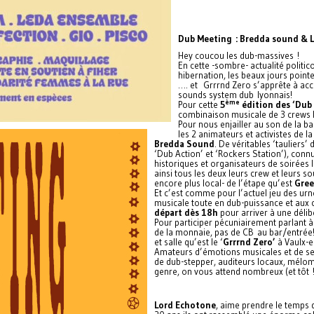
Dub Meeting : Bredda sound & 
Hey coucou les dub-massives !
En cette -sombre- actualité politico
hibernation, les beaux jours pointe
…. et Grrrnd Zero s’apprête à accu
sounds system dub lyonnais!
ème
Pour cette
5
édition des ‘Dub
combinaison musicale de 3 crews l
Pour nous enjailler au son de la ba
les 2 animateurs et activistes de la 
Bredda Sound
. De véritables ‘tauliers’
‘Dub Action’ et ‘Rockers Station’), conn
historiques et organisateurs de soirées 
ainsi tous les deux leurs crew et leurs
encore plus local- de l’étape qu’est
Gree
Et c’est comme pour l’actuel jeu des urn
musicale toute en dub-puissance et aux 
départ dès 18h
pour arriver à une déli
Pour participer pécuniairement parlant 
de la monnaie, pas de CB au bar/entrée!)
et salle qu’est le ‘
Grrrnd Zero’
à Vaulx-e
Amateurs d’émotions musicales et de se
de dub-stepper, auditeurs locaux, mélo
genre, on vous attend nombreux (et tôt !)
Lord Echotone
, aime prendre le temps 