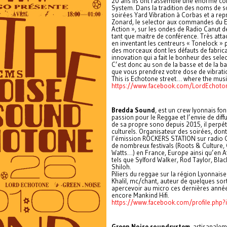
20 ans ils ont rassemblé une énorme col
System. Dans la tradition des noms de s
soirées Yard Vibration à Corbas et a repr
Zonard, le selector aux commandes du 
Action », sur les ondes de Radio Canut d
tant que maitre de conférence. Très atta
en inventant les centreurs « Tonelock » p
des morceaux dont les défauts de fabrica
innovation qui a fait le bonheur des sel
C’est donc au son de la basse et de la ba
que vous prendrez votre dose de vibratio
This is Echotone street… where the music
https://www.facebook.com/LordEchot
Bredda Sound
, est un crew lyonnais fon
passion pour le Reggae et l’envie de dif
de sa propre sono depuis 2015, il perpét
culturels. Organisateur des soirées, don
l’émission ROCKERS STATION sur radio C
de nombreux festivals (Roots & Culture, 
Watts…) en France, Europe ainsi qu’en Af
tels que Sylford Walker, Rod Taylor, Bla
Shiloh.
Piliers du reggae sur la région Lyonnais
Khalil, mc/chant, auteur de quelques sort
apercevoir au micro ces dernières année
encore Mankind Hifi.
https://www.facebook.com/profile.ph
Green Noise soundsystem
, artisanale