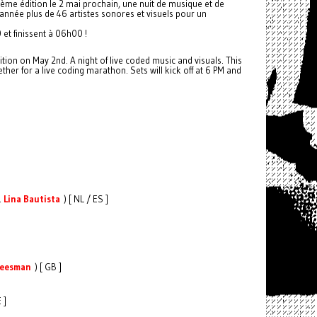
ème édition le 2 mai prochain, une nuit de musique et de
année plus de 46 artistes sonores et visuels pour un
et finissent à 06h00 !
dition on May 2nd. A night of live coded music and visuals. This
ther for a live coding marathon. Sets will kick off at 6 PM and
&
Lina Bautista
) [ NL / ES ]
heesman
) [ GB ]
 ]