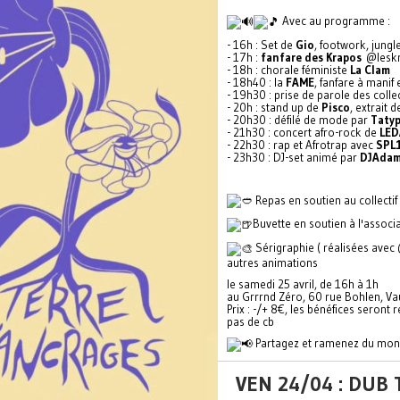
Avec au programme :
- 16h : Set de
Gio
, footwork, jung
- 17h :
fanfare des Krapos
@lesk
- 18h : chorale féministe
La Clam
- 18h40 : la
FAME
, fanfare à mani
- 19h30 : prise de parole des collec
- 20h : stand up de
Pisco
, extrait
- 20h30 : défilé de mode par
Tatyp
- 21h30 : concert afro-rock de
LED
- 22h30 : rap et Afrotrap avec
SPL
- 23h30 : DJ-set animé par
DJAda
Repas en soutien au collecti
Buvette en soutien à l'associ
Sérigraphie ( réalisées avec @
autres animations
le samedi 25 avril, de 16h à 1h
au Grrrnd Zéro, 60 rue Bohlen, Va
Prix : -/+ 8€, les bénéfices seront
pas de cb
Partagez et ramenez du mon
VEN 24/04 : DUB