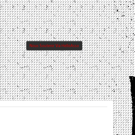
Nous Soutenir Via HelloAsso