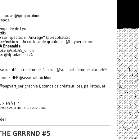
le, house @giogiorubino
rapos
f engagée de Lyon
tifs
 de son spectacle "Ancrage" @piscobalzac
erfection
"Un cocktail de gratitude" @tatyperfection
A Ensemble
145
@spl145_officiel
ms
@dj_adams_224
f solidarité entre femmes à la rue @solidaritefemmesalarue69
ation FIHER @association.fiher
papyart_serigraphie ), stands de créateur·ices, paillettes, et
ulx-en-Velin
 reversés à notre association
de !
 THE GRRRND #5