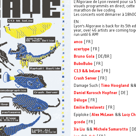
L'Algorave de Lyon revient pour sa 5
visuels programmés en direct, cette 
marathon de live coding.
Les concerts vont démarrer à 18h00 
EN :
Lyon's Algorave is back for its 5th e
year, over 46 artists are coming toge
run until 6 AM!
anco
[ FR ]
azertype
[ FR ]
Bruno Gola
[ DE/BR ]
BuboBubo
[ FR ]
C13 && beLow
[ FR ]
Crash Server
[ FR ]
Damage Such (
Timo Hoogland
&
Daniel Kurosch Hopfner
[ DE ]
Déluge
[ FR ]
Emilie Breslavetz
[ FR ]
Epiploke (
Alex McLean
&&
Lucy C
gcode
[ FR ]
Jia Liu
&&
Michele Samarotto
[ DE