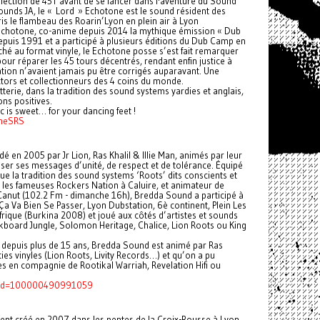
lection de 45T avant de se lancer dans l'aventure du Sound
ounds JA, le « Lord » Echotone est le sound résident des
is le flambeau des Roarin’Lyon en plein air à Lyon
Echotone, co-anime depuis 2014 la mythique émission « Dub
epuis 1991 et a participé à plusieurs éditions du Dub Camp en
ché au format vinyle, le Echotone posse s’est fait remarquer
our réparer les 45 tours décentrés, rendant enfin justice à
tion n’avaient jamais pu être corrigés auparavant. Une
ectors et collectionneurs des 4 coins du monde.
tterie, dans la tradition des sound systems yardies et anglais,
ns positives.
 is sweet… for your dancing feet !
oneSRS
dé en 2005 par Jr Lion, Ras Khalil & Illie Man, animés par leur
fuser ses messages d’unité, de respect et de tolérance. Équipé
ue la tradition des sound systems ‘Roots’ dits conscients et
t les fameuses Rockers Nation à Caluire, et animateur de
anut (102.2 Fm - dimanche 16h), Bredda Sound a participé à
Ça Va Bien Se Passer, Lyon Dubstation, 6è continent, Plein Les
rique (Burkina 2008) et joué aux côtés d’artistes et sounds
ckboard Jungle, Solomon Heritage, Chalice, Lion Roots ou King
e depuis plus de 15 ans, Bredda Sound est animé par Ras
ies vinyles (Lion Roots, Livity Records…) et qu’on a pu
s en compagnie de Rootikal Warriah, Revelation Hifi ou
p?id=100000490991059
ment créé en 2007 dans les pentes de la Croix-Rousse à Lyon,