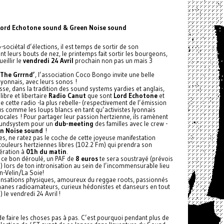
Lord Echotone sound & Green Noise sound
-sociétal d’élections, il est temps de sortir de son
nt leurs bouts de nez, le printemps fait sortir les bourgeons,
eillir le
vendredi 24 Avril
prochain non pas un mais 3
 The Grrrnd’
, l’association Coco Bongo invite une belle
yonnais, avec leurs sonos !
sse, dans la tradition des sound systems yardies et anglais,
libre et libertaire
Radio Canut
que sont
Lord Echotone
et
 de cette radio -la plus rebelle- (respectivement de l’émission
us comme les loups blancs en tant qu’activistes lyonnais
locales ! Pour partager leur passion hertzienne, ils ramènent
 soundsystem pour un
dub-meeting
des familles avec le crew -
n Noise sound
!
es, ne ratez pas le coche de cette joyeuse manifestation
couleurs hertziennes libres (102.2 Fm) qui prendra son
bération à
01h du matin
.
à ce bon déroulé, un PAF de
8 euros
te sera soustrayé (prévois
 lors de ton intronisation au sein de l’incommensurable lieu
n-Velin/La Soie!
nsations physiques, amoureux du reggae roots, passionnés
manes radioamateurs, curieux hédonistes et danseurs en tout
 le vendredi 24 Avril !
de faire les choses pas à pas. C’est pourquoi pendant plus de