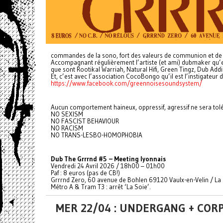
commandes de la sono, fort des valeurs de communion et de
Accompagnant régulièrement l’artiste (et ami) dubmaker qu’est 
que sont Rootikal Warriah, Natural Hifi, Green Tingz, Dub Add
Et, c’est avec l’association CocoBongo qu’il est l’instigate
https://www.facebook.com/greennoisesoundsystem/
Aucun comportement haineux, oppressif, agressif ne sera tolé
NO SEXISM
NO FASCIST BEHAVIOUR
NO RACISM
NO TRANS-LESBO-HOMOPHOBIA
Dub The Grrrnd #5 – Meeting lyonnais
Vendredi 24 Avril 2026 / 18h00 – 01h00
Paf : 8 euros (pas de CB!)
Grrrnd Zero, 60 avenue de Bohlen 69120 Vaulx-en-Velin / La
Métro A & Tram T3 : arrêt ‘La Soie’.
MER 22/04 : UNDERGANG + CORP