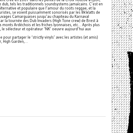
dub, tels les traditionnels soundsystems jamaïcains. C’est en
lternative et populaire que l’amour du roots reggae, et la
turistes, se voient puissamment sonorisés par les 8kWatts de
sauvages Camarguaises jusqu’au chapiteau du Karnaval
par la tournée des Dub Invaders (High Tone crew) de Brest à
es monts Ardéchois et les friches lyonnaises, etc… Après plus
, le sélecteur et opérateur ‘NK’ oeuvre aujourd’hui aux
ur partager le ‘strictly vinyls’ avec les artistes (et amis)
er, High Garden,…