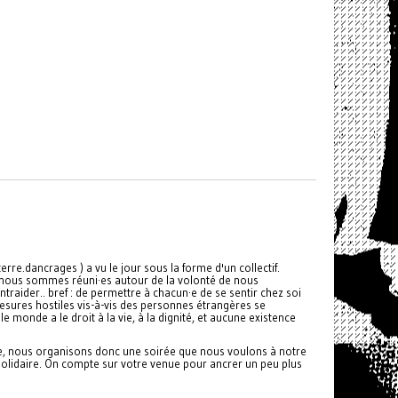
erre.dancrages ) a vu le jour sous la forme d'un collectif.
ous nous sommes réuni·es autour de la volonté de nous
entraider.. bref : de permettre à chacun·e de se sentir chez soi
esures hostiles vis-à-vis des personnes étrangères se
 le monde a le droit à la vie, à la dignité, et aucune existence
te, nous organisons donc une soirée que nous voulons à notre
t solidaire. On compte sur votre venue pour ancrer un peu plus