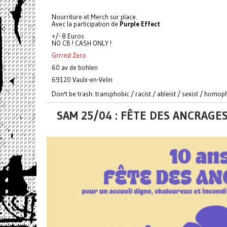
Nourriture et Merch sur place.
Avec la participation de
Purple Effect
+/- 8 Euros
NO CB ! CASH ONLY !
Grrrnd Zero
60 av de bohlen
69120 Vaulx-en-Velin
Don't be trash: transphobic / racist / ableist / sexist / homo
SAM 25/04 : FÊTE DES ANCRAGE