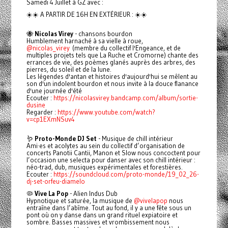
Samedi 4 Juillet à GZ avec :
☀️☀️ A PARTIR DE 16H EN EXTÉRIEUR : ☀️☀️
🐝
Nicolas Virey
- chansons bourdon
Humblement harnaché à sa vielle à roue,
@nicolas_virey
(membre du collectif l'Engeance, et de
multiples projets tels que La Ruche et Cromorne) chante des
errances de vie, des poèmes glanés auprès des arbres, des
pierres, du soleil et de la lune.
Les légendes d'antan et histoires d'aujourd'hui se mêlent au
son d'un indolent bourdon et nous invite à la douce flanance
d'une journée d'été
Ecouter :
https://nicolasvirey.bandcamp.com/album/sortie-
dusine
Regarder :
https://www.youtube.com/watch?
v=cp1EXmNSuv4
🪱
Proto-Monde DJ Set
- Musique de chill intérieur
Ami·es et acolytes au sein du collectif d’organisation de
concerts Panotii Cantii, Manon et Slow nous concoctent pour
l’occasion une selecta pour danser avec son chill intérieur :
néo-trad, dub, musiques expérimentales et forestières.
Ecouter :
https://soundcloud.com/proto-monde/19_02_26-
dj-set-orfeu-diamelo
🦠
Vive La Pop
- Alien Indus Dub
Hypnotique et saturée, la musique de
@vivelapop
nous
entraîne dans l’abîme. Tout au fond, il y a une fête sous un
pont où on y danse dans un grand rituel expiatoire et
sombre. Basses massives et vrombissement nous