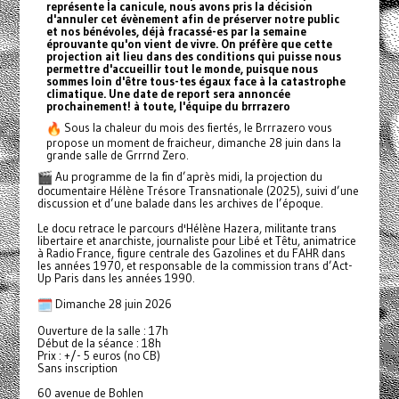
représente la canicule, nous avons pris la décision
d'annuler cet évènement afin de préserver notre public
et nos bénévoles, déjà fracassé-es par la semaine
éprouvante qu'on vient de vivre. On préfère que cette
projection ait lieu dans des conditions qui puisse nous
permettre d'accueillir tout le monde, puisque nous
sommes loin d'être tous-tes égaux face à la catastrophe
climatique. Une date de report sera annoncée
prochainement! à toute, l'équipe du brrrazero
Sous la chaleur du mois des fiertés, le Brrrazero vous
propose un moment de fraicheur, dimanche 28 juin dans la
grande salle de Grrrnd Zero.
Au programme de la fin d’après midi, la projection du
documentaire Hélène Trésore Transnationale (2025), suivi d’une
discussion et d’une balade dans les archives de l’époque.
Le docu retrace le parcours d'Hélène Hazera, militante trans
libertaire et anarchiste, journaliste pour Libé et Têtu, animatrice
à Radio France, figure centrale des Gazolines et du FAHR dans
les années 1970, et responsable de la commission trans d’Act-
Up Paris dans les années 1990.
Dimanche 28 juin 2026
Ouverture de la salle : 17h
Début de la séance : 18h
Prix : +/- 5 euros (no CB)
Sans inscription
60 avenue de Bohlen