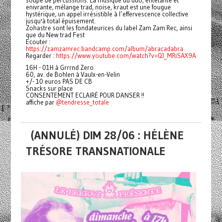
soupe de percussions. La musique du duo, entêtante et
enivrante, mélange trad, noise, kraut est une fougue
hystérique, un appel irrésistible à l’effervescence collective
jusqu'à total épuisement.
Zohastre sont les fondateurices du label Zam Zam Rec, ainsi
que du New trad Fest
Ecouter :
https://zamzamrec.bandcamp.com/album/abracadabra
Regarder :
https://www.youtube.com/watch?v=QJ_MRiSAX9A
16H - 01H à Grrrnd Zero
60, av. de Bohlen à Vaulx-en-Velin
+/- 10 euros PAS DE CB
Snacks sur place
CONSENTEMENT ECLAIRÉ POUR DANSER !!
affiche par
@tendresse_totale
(ANNULÉ) DIM 28/06 : HÉLÈNE
TRÉSORE TRANSNATIONALE