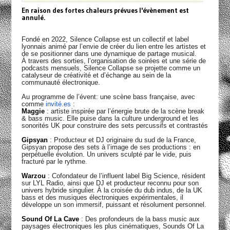
En raison des fortes chaleurs prévues l'évènement est
annulé.
Fondé en 2022, Silence Collapse est un collectif et label
lyonnais animé par l’envie de créer du lien entre les artistes et
de se positionner dans une dynamique de partage musical.
À travers des sorties, l’organisation de soirées et une série de
podcasts mensuels, Silence Collapse se projette comme un
catalyseur de créativité et d’échange au sein de la
communauté électronique.
Au programme de l’évent: une scène bass française, avec
comme
invité.es
:
Maggie
: artiste inspirée par l’énergie brute de la scène break
& bass music. Elle puise dans la culture underground et les
sonorités UK pour construire des sets percussifs et contrastés
Gipsyan
: Producteur et DJ originaire du sud de la France,
Gipsyan propose des sets à l’image de ses productions : en
perpétuelle évolution. Un univers sculpté par le vide, puis
fracturé par le rythme.
Warzou
: Cofondateur de l’influent label Big Science, résident
sur LYL Radio, ainsi que DJ et producteur reconnu pour son
univers hybride singulier. À la croisée du dub indus, de la UK
bass et des musiques électroniques expérimentales, il
développe un son immersif, puissant et résolument personnel.
Sound Of La Cave
: Des profondeurs de la bass music aux
paysages électroniques les plus cinématiques, Sounds Of La