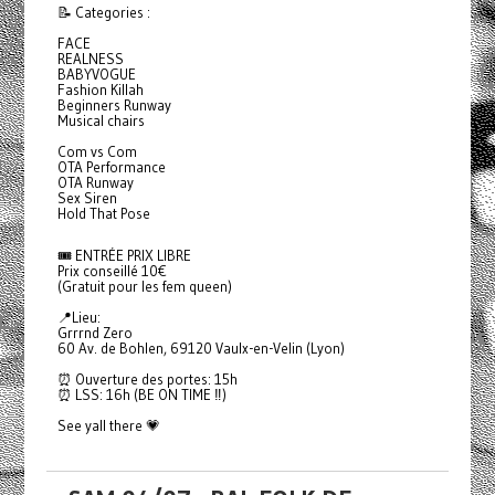
📝 Categories :
FACE
REALNESS
BABYVOGUE
Fashion Killah
Beginners Runway
Musical chairs
Com vs Com
OTA Performance
OTA Runway
Sex Siren
Hold That Pose
🎟️ ENTRÉE PRIX LIBRE
Prix conseillé 10€
(Gratuit pour les fem queen)
📍Lieu:
Grrrnd Zero
60 Av. de Bohlen, 69120 Vaulx-en-Velin (Lyon)
⏰ Ouverture des portes: 15h
⏰ LSS: 16h (BE ON TIME ‼️)
See yall there 💗