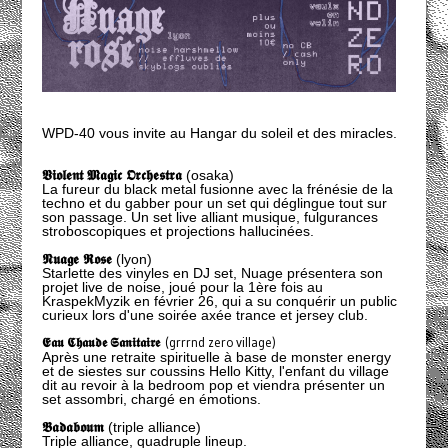
WPD-40 vous invite au Hangar du soleil et des miracles.
𝖁𝖎𝖔𝖑𝖊𝖓𝖙 𝕸𝖆𝖌𝖎𝖈 𝕺𝖗𝖈𝖍𝖊𝖘𝖙𝖗𝖆
(osaka)
La fureur du black metal fusionne avec la frénésie de la
techno et du gabber pour un set qui déglingue tout sur
son passage. Un set live alliant musique, fulgurances
stroboscopiques et projections hallucinées.
𝕹𝖚𝖆𝖌𝖊 𝕽𝖔𝖘𝖊
(lyon)
Starlette des vinyles en DJ set, Nuage présentera son
projet live de noise, joué pour la 1ère fois au
KraspekMyzik en février 26, qui a su conquérir un public
curieux lors d'une soirée axée trance et jersey club.
𝕰𝖆𝖚 𝕮𝖍𝖆𝖚𝖉𝖊 𝕾𝖆𝖓𝖎𝖙𝖆𝖎𝖗𝖊
(grrrnd zero village)
Après une retraite spirituelle à base de monster energy
et de siestes sur coussins Hello Kitty, l'enfant du village
dit au revoir à la bedroom pop et viendra présenter un
set assombri, chargé en émotions.
𝕭𝖆𝖉𝖆𝖇𝖔𝖚𝖒
(triple alliance)
Triple alliance, quadruple lineup.