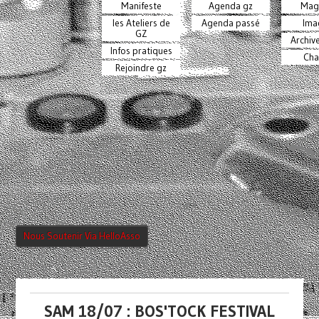
Manifeste
Agenda gz
Mag
les Ateliers de
Agenda passé
Ima
GZ
Archiv
Infos pratiques
Cha
Rejoindre gz
Nous Soutenir Via HelloAsso
SAM 18/07 : BOS'TOCK FESTIVAL