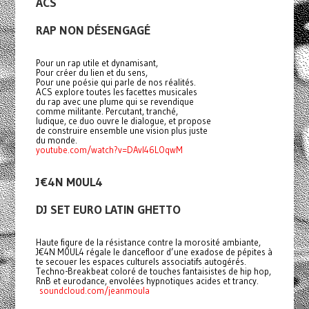
ACS
RAP NON DÉSENGAGÉ
Pour un rap utile et dynamisant,
Pour créer du lien et du sens,
Pour une poésie qui parle de nos réalités.
ACS explore toutes les facettes musicales
du rap avec une plume qui se revendique
comme militante. Percutant, tranché,
ludique, ce duo ouvre le dialogue, et propose
de construire ensemble une vision plus juste
du monde.
youtube.com/watch?v=DAvI46LOqwM
J€4N M0UL4
DJ SET EURO LATIN GHETTO
Haute figure de la résistance contre la morosité ambiante,
J€4N M0UL4 régale le dancefloor d’une exadose de pépites à
te secouer les espaces culturels associatifs autogérés.
Techno-Breakbeat coloré de touches fantaisistes de hip hop,
RnB et eurodance, envolées hypnotiques acides et trancy.
soundcloud.com/jeanmoula