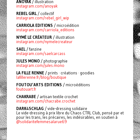
ANOYAK
/ illustration
instagram.com/anoyak
REBEL GIRL
/ collectif
instagram.com/rebel_girl_wip
CARRIOLA EDITIONS
/ microédition
instagram.com/carriola_editions
NYMÉ LE CRÉATEUR
/ illustration
instagram.com/nymelecreateur
SAEL
/ fanzine
instagram.com/saelcarcass
JULES MONO
/ photographie
instagram.com/jules.mono
LA FILLE RENNE
/ prints · créations · goodies
lafillerenne.fr/blog/boutique
FOUTOU’ARTS EDITIONS
/ microéditions
foutouart.fr
CHAKRABE
/
artisan textile crochet
instagram.com/chacrabe.crochet
DARK4SCHLAG
/ vide-dressing solidaire
Le vide-dressing à prix libre du Chaos CTRL Club, pensé par et
pour les trans, les précaires, les indésirables, en soutien à
@solidaritefemmesalarue69