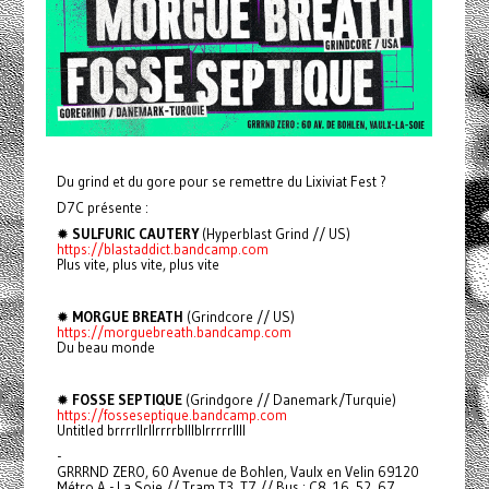
Du grind et du gore pour se remettre du Lixiviat Fest ?
D7C présente :
✹
SULFURIC CAUTERY
(Hyperblast Grind // US)
https://blastaddict.bandcamp.com
Plus vite, plus vite, plus vite
✹
MORGUE BREATH
(Grindcore // US)
https://morguebreath.bandcamp.com
Du beau monde
✹
FOSSE SEPTIQUE
(Grindgore // Danemark/Turquie)
https://fosseseptique.bandcamp.com
Untitled brrrrllrllrrrrblllblrrrrrllll
-
GRRRND ZERO, 60 Avenue de Bohlen, Vaulx en Velin 69120
Métro A - La Soie // Tram T3, T7 // Bus : C8, 16, 52, 67