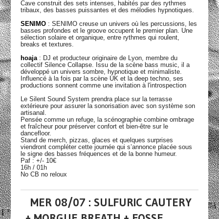
Cave construit des sets intenses, habités par des rythmes
tribaux, des basses puissantes et des mélodies hypnotiques.
SENIMO
: SENIMO creuse un univers où les percussions, les
basses profondes et le groove occupent le premier plan. Une
sélection solaire et organique, entre rythmes qui roulent,
breaks et textures.
hoaja
: DJ et producteur originaire de Lyon, membre du
collectif Silence Collapse. Issu de la scène bass music, il a
développé un univers sombre, hypnotique et minimaliste.
Influencé à la fois par la scène UK et la deep techno, ses
productions sonnent comme une invitation à l'introspection
Le Silent Sound System prendra place sur la terrasse
extérieure pour assurer la sonorisation avec son système son
artisanal.
Pensée comme un refuge, la scénographie combine ombrage
et fraîcheur pour préserver confort et bien-être sur le
dancefloor.
Stand de merch, pizzas, glaces et quelques surprises
viendront compléter cette journée qui s’annonce placée sous
le signe des basses fréquences et de la bonne humeur.
Paf : +/- 10€
16h / 01h
No CB no reloux
MER 08/07 : SULFURIC CAUTERY
+ MORGUE BREATH + FOSSE