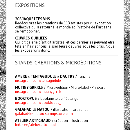
EXPOSITIONS
205 JAQUETTES VHS
Redécouvrez les créations de 113 artistes pour l’expostion
collective qui a retourné le monde et l’histoire de l’art sans
se rembobiner.
ŒUVRES OUBLIÉES
Qui dit galerie d’art dit artistes, et ces dernièr·es peuvent être
tête en l’air et nous laisser leurs oeuvres sous les bras. Nous
les exposerons donc.
STANDS CRÉATIONS & MICROÉDITIONS
AMBRE « TENTAGUDULE » DAUTRY
/ Fanzine
instagram.com/tentagudule
MUTINY GRRRLS
/ Micro-édition · Micro-label · Print-art
instagram.com/mutinygrrrls
BOOKTOPUS
/ bookiniste de l’étrange
instagram.com/booktopus_
GALAHAD LE MATOU
/ illustration · artisanat
galahad-le-matou.sumupstore.com
ATELIER ARTI’CHAUD
/ création · illustration
linktr.ee/atelierartichaud