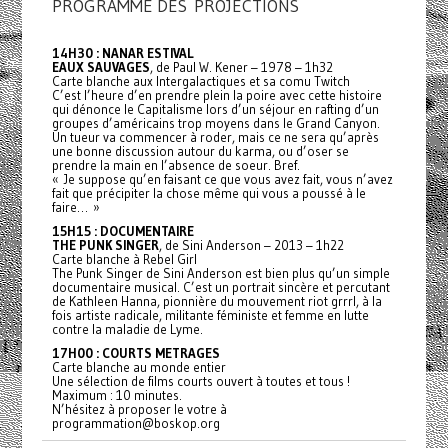
PROGRAMME DES PROJECTIONS
14H30 : NANAR ESTIVAL
EAUX SAUVAGES
, de Paul W. Kener – 1978 – 1h32
Carte blanche aux Intergalactiques et sa comu Twitch
C’est l’heure d’en prendre plein la poire avec cette histoire
qui dénonce le Capitalisme lors d’un séjour en rafting d’un
groupes d’américains trop moyens dans le Grand Canyon.
Un tueur va commencer à roder, mais ce ne sera qu’après
une bonne discussion autour du karma, ou d’oser se
prendre la main en l’absence de soeur. Bref.
« Je suppose qu’en faisant ce que vous avez fait, vous n’avez
fait que précipiter la chose même qui vous a poussé à le
faire… »
15H15 : DOCUMENTAIRE
THE PUNK SINGER
, de Sini Anderson – 2013 – 1h22
Carte blanche à Rebel Girl
The Punk Singer de Sini Anderson est bien plus qu’un simple
documentaire musical. C’est un portrait sincère et percutant
de Kathleen Hanna, pionnière du mouvement riot grrrl, à la
fois artiste radicale, militante féministe et femme en lutte
contre la maladie de Lyme.
17H00 : COURTS METRAGES
Carte blanche au monde entier
Une sélection de films courts ouvert à toutes et tous !
Maximum : 10 minutes.
N’hésitez à proposer le votre à
programmation@boskop.org