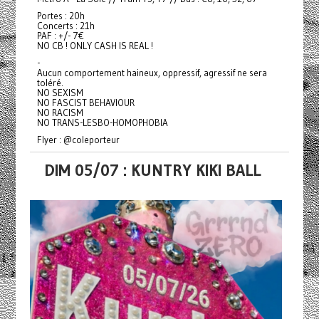
Portes : 20h
Concerts : 21h
PAF : +/- 7€
NO CB ! ONLY CASH IS REAL !
-
Aucun comportement haineux, oppressif, agressif ne sera
toléré.
NO SEXISM
NO FASCIST BEHAVIOUR
NO RACISM
NO TRANS-LESBO-HOMOPHOBIA
Flyer : @coleporteur
DIM 05/07 : KUNTRY KIKI BALL