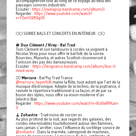
accompagneront tout au long de ce voyage au-delà des
paysages sonores industriels.
Ecouter :
https://vivelapop.bandcamp.com/album/ii
Regarder :
https://www.youtube.com/watch?
v=YZexSQ8QgOE
🌕🌕 SOIREE BALS ET CONCERTS EN INTÉRIEUR : 🌕🌕
🪩
Duo Clément / Virey - Bal Trad
Tom Clément et son tambourin à cordes se joignent à
Nicolas Virey pour nous offrir le bal folk de la soirée.
Bourrées, Mazurka, et autres Scottish résonneront à
l’unisson des pas des danseureuses.
Ecouter :
https://lengeance.bandcamp.com/album/duo-cl-
ment-virey
🧚‍♂️
Mercure
- Bal Psy Trad Trance
@mercure_hyperfolk
manie la flûte, tout autant que l’art de la
musique électronique. Adepte de la techno, de la psytrance, il
revisite le répertoire traditionnel à sa façon, et de par sa
fusion des styles, nous offre sa vision moderne d’un
(electro-)bal.
Regarder :
https://www.youtube.com/watch?v=Bz6WRFKam-
0
🧹
Zohastre
- Trad-noise de sorcier.es
Au plus profond de la nuit, aux regards des galaxies, des
rondes interminables tourbillonnent autour des flammes,
sans jamais s’arrêter, sous l’influence du sortilège sonore de
@zohastre
. Dans la marmite, salmigondi de machines,