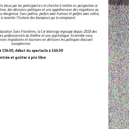
cits vécus par les participant·e·s et cherche à mettre en perspective ce
ème, des décisions politiques et une appréhension des migrations au
us dangereux. Sans pathos, parfois avec humour et parfois avec colère,
à raconter l’histoire des bozayeurs qui la composent.
Education Sans Frontières, la Cie Waninga regroupe depuis 2018 des
des professionnels du théâtre et une psychologue. Ensemble nous
ces migratoires et tournons en dérisions les politiques d'accueil
européennes.
à 15h30, début du spectacle à 16h30
ntrée et goûter à prix libre