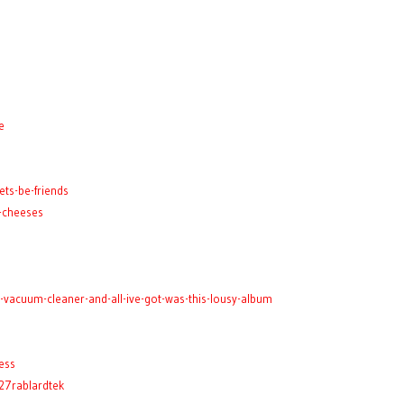
e
ts-be-friends
-cheeses
vacuum-cleaner-and-all-ive-got-was-this-lousy-album
ess
27rablardtek