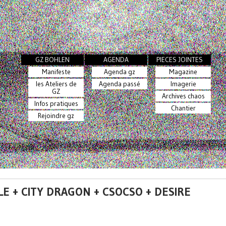
GZ BOHLEN
AGENDA
PIECES JOINTES
Manifeste
Agenda gz
Magazine
les Ateliers de
Agenda passé
Imagerie
GZ
Archives chaos
Infos pratiques
Chantier
Rejoindre gz
LE + CITY DRAGON + CSOCSO + DESIRE