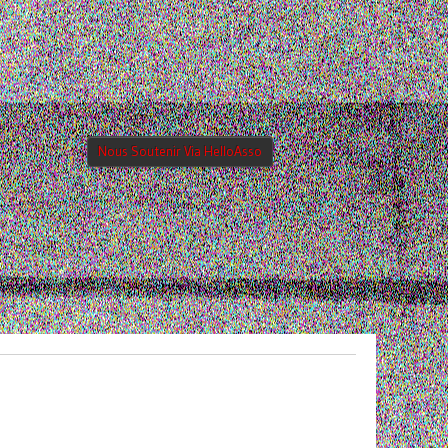
Nous Soutenir Via HelloAsso