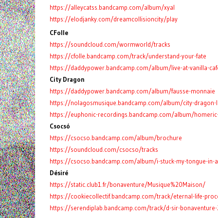
https://alleycatss.bandcamp.com/album/xyal
https://elodjanky.com/dreamcollisioncity/play
CFolle
https://soundcloud.com/wormworld/tracks
https://cfolle.bandcamp.com/track/understand-your-fate
https://daddypower.bandcamp.com/album/live-at-vanilla-caf
City Dragon
https://daddypower.bandcamp.com/album/fausse-monnaie
https://nolagosmusique.bandcamp.com/album/city-dragon-le
https://euphonic-recordings.bandcamp.com/album/homeric
Csocsó
https://csocso.bandcamp.com/album/brochure
https://soundcloud.com/csocso/tracks
https://csocso.bandcamp.com/album/i-stuck-my-tongue-in-a-
Désiré
https://static.club1.fr/bonaventure/Musique%20Maison/
https://cookiecollectif.bandcamp.com/track/eternal-life-proc
https://serendiplab.bandcamp.com/track/d-sir-bonaventure-