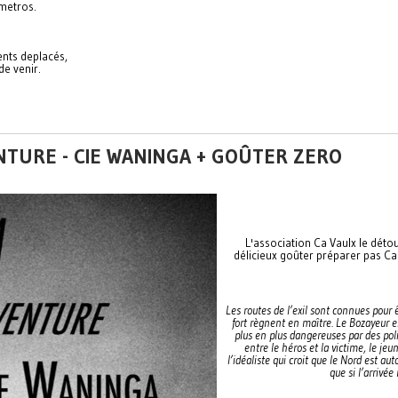
metros.
ents deplacés,
de venir.
ENTURE - CIE WANINGA + GOÛTER ZERO
L'association Ca Vaulx le déto
délicieux goûter préparer pas Ca
Les routes de l’exil sont connues pour ê
fort règnent en maître. Le Bozayeur est
plus en plus dangereuses par des polit
entre le héros et la victime, le jeu
l’idéaliste qui croit que le Nord est a
que si l’arrivée 